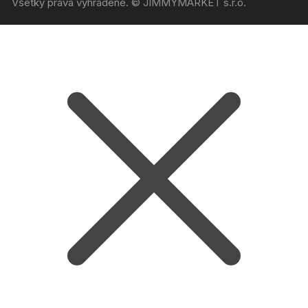
Všetky práva vyhradené. © JIMMYMARKET s.r.o.