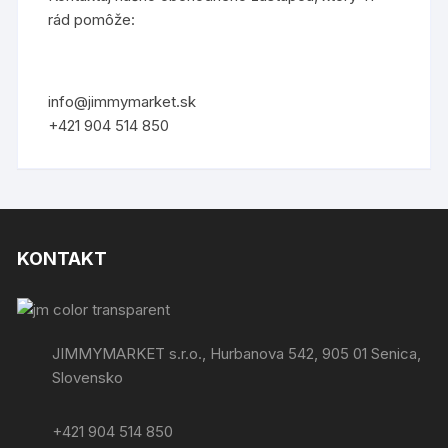
rád pomôže:
info@jimmymarket.sk
+421 904 514 850
KONTAKT
JIMMYMARKET s.r.o., Hurbanova 542, 905 01 Senica,
Slovensko
+421 904 514 850