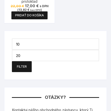
prstoklad
Pôvodná
Aktuálna
17,00
€
22,00
€
s DPH
cena
cena
(
13,82
€
)
bez DPH
bola:
je:
PRIDAŤ DO KOŠÍKA
22,00 €.
17,00 €.
Minimálna
cena
Maximálna
cena
FILTER
OTÁZKY?
Kontaktuj nášho obchodného zástupcu, ktorý Ti