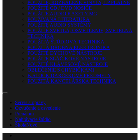
POUŽITÉ, ROZBALENÉ VINYLY, LP PLATNE
POUŽITÉ CD / DVD NOSIČE
POUŽITÉ AUDIO KAZETY MG
POUŽÍVANÁ LITERATÚRA
POUŽITÉ AUDIO SYSTÉMY
POUŽITÉ SVETLÁ, OSVETLENIE, SVETELNÁ
TECHNIKA
POUŽITÁ ŠTÚDIOVÁ TECHNIKA
POUŽITÁ DROBNÁ ELEKTRONIKA
POUŽITÉ DYCHOVÉ NÁSTROJE
POUŽITÉ SLÁČIKOVÉ NÁSTROJE
POUŽITÉ KLÁVESOVÉ NÁSTROJE
OBLEČENIE S CHYBIČKAMI
B-STOCK DARČEKOVÉ PREDMETY
POUŽITÁ KANCELÁRSKA TECHNIKA
Servis a opravy
Ozvučenie a osvetlenie
Prenájom
Nahrávacie štúdio
Škola
Nové