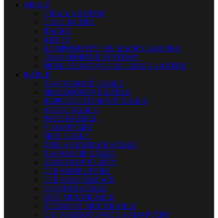
OBALY
OBALY A KUFRE
CASE, KUFRE
RACKY
KRYTY
KOMPONENTY PRE RACKY A KUFRE
TRANSPORTNÉ SYSTÉMY
PRÍSLUŠENSTVO PRE OBALY A KUFRE
KÁBLE
NÁSTROJOVÉ KÁBLE
MIKROFÓNOVÉ KÁBLE
REPRODUKTOROVÉ KÁBLE
AUDIO KÁBLE
PATCH KÁBLE
Y ADAPTÉRY
MIDI KÁBLE
DMX A RIADIACE KÁBLE
NAPÁJACIE KÁBLE
ZÁSUVKOVÉ LIŠTY
CEE KONEKTORY
CEE ROZVÁDZAČE
OSTATNÉ KÁBLE
LIVE MULTIKÁBLE
ŠTÚDIOVÉ MULTIKÁBLE
CAT ROZBOČOVAČE A ADAPTÉRY