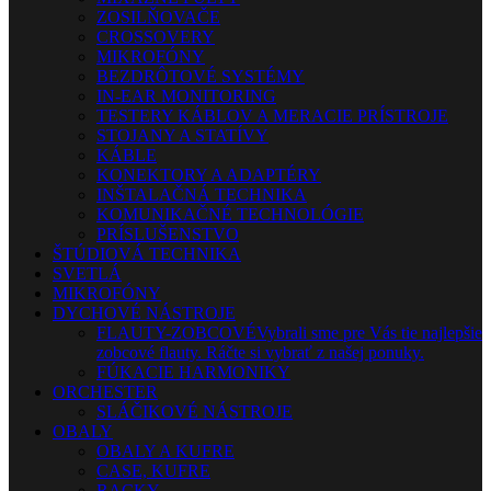
ZOSILŇOVAČE
CROSSOVERY
MIKROFÓNY
BEZDRÔTOVÉ SYSTÉMY
IN-EAR MONITORING
TESTERY KÁBLOV A MERACIE PRÍSTROJE
STOJANY A STATÍVY
KÁBLE
KONEKTORY A ADAPTÉRY
INŠTALAČNÁ TECHNIKA
KOMUNIKAČNÉ TECHNOLÓGIE
PRÍSLUŠENSTVO
ŠTÚDIOVÁ TECHNIKA
SVETLÁ
MIKROFÓNY
DYCHOVÉ NÁSTROJE
FLAUTY-ZOBCOVÉ
Vybrali sme pre Vás tie najlepšie
zobcové flauty. Ráčte si vybrať z našej ponuky.
FÚKACIE HARMONIKY
ORCHESTER
SLÁČIKOVÉ NÁSTROJE
OBALY
OBALY A KUFRE
CASE, KUFRE
RACKY