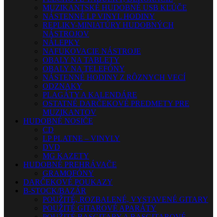
MUZIKANTSKÉ HUDOBNÉ USB KĽÚČE
NÁSTENNÉ LP VINYL HODINY
REPLIKY-MINIATÚRY HUDOBNÝCH
NÁSTROJOV
NÁLEPKY
NAFUKOVACIE NÁSTROJE
OBALY NA TABLETY
OBALY NA TELEFÓNY
NÁSTENNÉ HODINY Z RÔZNYCH VECÍ
ODZNAKY
PLAGÁTY A KALENDÁRE
OSTATNÉ DARČEKOVÉ PREDMETY PRE
MUZIKANTOV
HUDOBNÉ NOSIČE
CD
LP PLATNE – VINYLY
DVD
MG KAZETY
HUDOBNÉ PREHRÁVAČE
GRAMOFÓNY
DARČEKOVÉ POUKAZY
B-STOCK/BAZÁR
POUŽITÉ, ROZBALENÉ, VYSTAVENÉ GITARY
POUŽITÉ GITAROVÉ APARÁTY
POUŽITÉ BASGITARY A BASGITAROVÉ