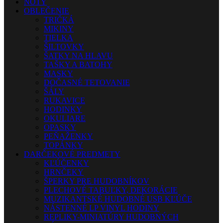
NOTY
OBLEČENIE
TRIČKÁ
MIKINY
TIELKA
ŠILTOVKY
ŠATKY NA HLAVU
TAŠKY A BATOHY
MASKY
DOČASNÉ TETOVANIE
ŠÁLY
RUKAVICE
HODINKY
OKULIARE
OPASKY
PEŇAŽENKY
TOPÁNKY
DARČEKOVÉ PREDMETY
KĽÚČENKY
HRNČEKY
ŠPERKY PRE HUDOBNÍKOV
PLECHOVÉ TABUĽKY, DEKORÁCIE
MUZIKANTSKÉ HUDOBNÉ USB KĽÚČE
NÁSTENNÉ LP VINYL HODINY
REPLIKY-MINIATÚRY HUDOBNÝCH