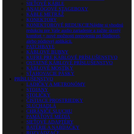
SIEŤOVÉ KÁBLE
ANALÓGOVÉ STAGEBOXY
KÁBLE METRÁŽ
KONEKTORY
KONEKTOROVÉ REDUKCIE
Nájdite si vhodnú
redukciu pre Vaše audio zariadenie a zažite skvelý
komfort + nové možnosti prepojenia pri štúdiovej,
alebo pódiovej aplikácii.
PATCHBAYE
KÁBLOVÉ BUBNY
KUFRE PRE KÁBLOVÉ PRÍSLUŠENSTVO
OSTATNÉ KÁBLOVÉ PRÍSLUŠENSTVO
KÁBLOVÉ MOSTÍKY
SŤAHOVACIE PÁSKY
PRÍSLUŠENSTVO
LADIČKY A METRONÓMY
STOJANY
STOLIČKY
ČISTIACE PROSTRIEDKY
SLÚCHADLÁ
CHRÁNIČE SLUCHU
PAMÄŤOVÉ MÉDIÁ
SIEŤOVÉ ADAPTÉRY
BATÉRIE A NABÍJAČKY
ROZVÁDZAČE