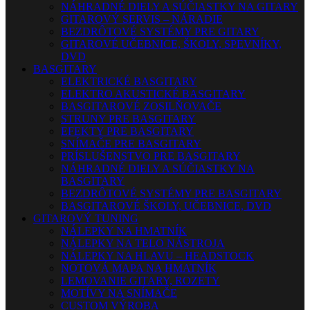
NÁHRADNÉ DIELY A SÚČIASTKY NA GITARY
GITAROVÝ SERVIS – NÁRADIE
BEZDRÔTOVÉ SYSTÉMY PRE GITARY
GITAROVÉ UČEBNICE, ŠKOLY, SPEVNÍKY,
DVD
BASGITARY
ELEKTRICKÉ BASGITARY
ELEKTRO AKUSTICKÉ BASGITARY
BASGITAROVÉ ZOSILŇOVAČE
STRUNY PRE BASGITARY
EFEKTY PRE BASGITARY
SNÍMAČE PRE BASGITARY
PRÍSLUŠENSTVO PRE BASGITARY
NÁHRADNÉ DIELY A SÚČIASTKY NA
BASGITARY
BEZDRÔTOVÉ SYSTÉMY PRE BASGITARY
BASGITAROVÉ ŠKOLY, UČEBNICE, DVD
GITAROVÝ TUNING
NÁLEPKY NA HMATNÍK
NÁLEPKY NA TELO NÁSTROJA
NÁLEPKY NA HLAVU – HEADSTOCK
NOTOVÁ MAPA NA HMATNÍK
LEMOVANIE GITARY, ROZETY
MOTÍVY NA SNÍMAČE
CUSTOM VÝROBA