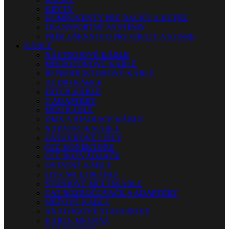
KRYTY
KOMPONENTY PRE RACKY A KUFRE
TRANSPORTNÉ SYSTÉMY
PRÍSLUŠENSTVO PRE OBALY A KUFRE
KÁBLE
NÁSTROJOVÉ KÁBLE
MIKROFÓNOVÉ KÁBLE
REPRODUKTOROVÉ KÁBLE
AUDIO KÁBLE
PATCH KÁBLE
Y ADAPTÉRY
MIDI KÁBLE
DMX A RIADIACE KÁBLE
NAPÁJACIE KÁBLE
ZÁSUVKOVÉ LIŠTY
CEE KONEKTORY
CEE ROZVÁDZAČE
OSTATNÉ KÁBLE
LIVE MULTIKÁBLE
ŠTÚDIOVÉ MULTIKÁBLE
CAT ROZBOČOVAČE A ADAPTÉRY
SIEŤOVÉ KÁBLE
ANALÓGOVÉ STAGEBOXY
KÁBLE METRÁŽ