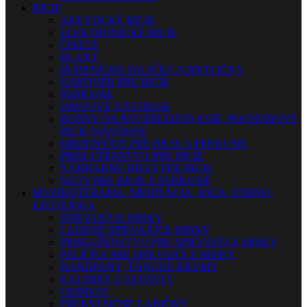
BICIE
AKUSTICKÉ BICIE
ELEKTRONICKÉ BICIE
ČINELY
BLANY
BUBENÍCKE PALIČKY A METLIČKY
HARDVÉR PRE BICIE
PERKUSIE
ORFFOVÉ NÁSTROJE
BUBNY NA POVZBUDZOVANIE, POCHODOVÉ
BICIE NÁSTROJE
MIKROFÓNY PRE BICIE A PERKUSIE
PRÍSLUŠENSTVO PRE BICIE
NÁHRADNÉ DIELY PRE BICIE
NOTY PRE BICIE A PERKUSIE
MUZIKOTERAPIA, MEDITÁCIA, JOGA, ETHNO,
EZOTERIKA
SPIEVAJÚCE MISKY
LADENÉ SPIEVAJÚCE MISKY
PRISLUŠENSTVO PRE SPIEVAJÚCE MISKY
PALIČKY PRE SPIEVAJÚCE MISKY
HANDPANY, TONGUE DRUMY
KALIMBY A SANSULY
CHIMESY
FREKVENČNÉ LADIČKY