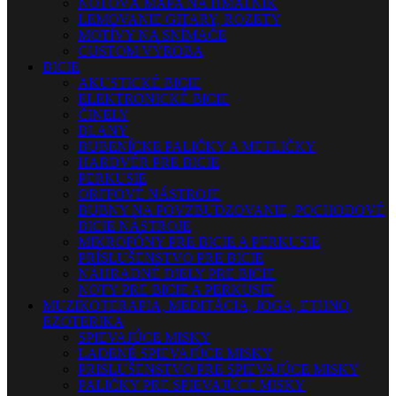
NOTOVÁ MAPA NA HMATNÍK
LEMOVANIE GITARY, ROZETY
MOTÍVY NA SNÍMAČE
CUSTOM VÝROBA
BICIE
AKUSTICKÉ BICIE
ELEKTRONICKÉ BICIE
ČINELY
BLANY
BUBENÍCKE PALIČKY A METLIČKY
HARDVÉR PRE BICIE
PERKUSIE
ORFFOVÉ NÁSTROJE
BUBNY NA POVZBUDZOVANIE, POCHODOVÉ
BICIE NÁSTROJE
MIKROFÓNY PRE BICIE A PERKUSIE
PRÍSLUŠENSTVO PRE BICIE
NÁHRADNÉ DIELY PRE BICIE
NOTY PRE BICIE A PERKUSIE
MUZIKOTERAPIA, MEDITÁCIA, JOGA, ETHNO,
EZOTERIKA
SPIEVAJÚCE MISKY
LADENÉ SPIEVAJÚCE MISKY
PRISLUŠENSTVO PRE SPIEVAJÚCE MISKY
PALIČKY PRE SPIEVAJÚCE MISKY