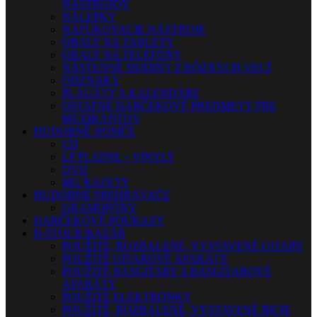
NÁSTROJOV
NÁLEPKY
NAFUKOVACIE NÁSTROJE
OBALY NA TABLETY
OBALY NA TELEFÓNY
NÁSTENNÉ HODINY Z RÔZNYCH VECÍ
ODZNAKY
PLAGÁTY A KALENDÁRE
OSTATNÉ DARČEKOVÉ PREDMETY PRE
MUZIKANTOV
HUDOBNÉ NOSIČE
CD
LP PLATNE – VINYLY
DVD
MG KAZETY
HUDOBNÉ PREHRÁVAČE
GRAMOFÓNY
DARČEKOVÉ POUKAZY
B-STOCK/BAZÁR
POUŽITÉ, ROZBALENÉ, VYSTAVENÉ GITARY
POUŽITÉ GITAROVÉ APARÁTY
POUŽITÉ BASGITARY A BASGITAROVÉ
APARÁTY
POUŽITÉ ELEKTRÓNKY
POUŽITÉ, ROZBALENÉ, VYSTAVENÉ BICIE