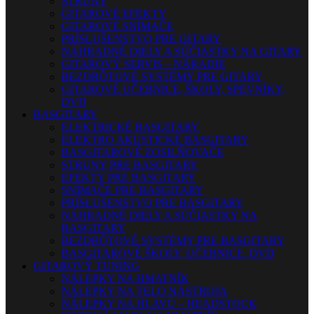
STRUNY
GITAROVÉ EFEKTY
GITAROVÉ SNÍMAČE
PRÍSLUŠENSTVO PRE GITARY
NÁHRADNÉ DIELY A SÚČIASTKY NA GITARY
GITAROVÝ SERVIS – NÁRADIE
BEZDRÔTOVÉ SYSTÉMY PRE GITARY
GITAROVÉ UČEBNICE, ŠKOLY, SPEVNÍKY,
DVD
BASGITARY
ELEKTRICKÉ BASGITARY
ELEKTRO AKUSTICKÉ BASGITARY
BASGITAROVÉ ZOSILŇOVAČE
STRUNY PRE BASGITARY
EFEKTY PRE BASGITARY
SNÍMAČE PRE BASGITARY
PRÍSLUŠENSTVO PRE BASGITARY
NÁHRADNÉ DIELY A SÚČIASTKY NA
BASGITARY
BEZDRÔTOVÉ SYSTÉMY PRE BASGITARY
BASGITAROVÉ ŠKOLY, UČEBNICE, DVD
GITAROVÝ TUNING
NÁLEPKY NA HMATNÍK
NÁLEPKY NA TELO NÁSTROJA
NÁLEPKY NA HLAVU – HEADSTOCK