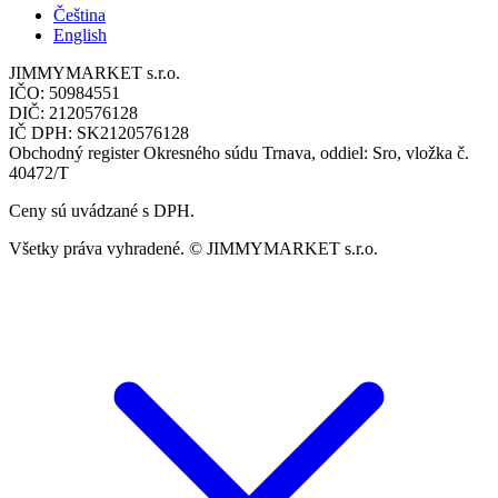
Čeština
English
JIMMYMARKET s.r.o.
IČO: 50984551
DIČ: 2120576128
IČ DPH: SK2120576128
Obchodný register Okresného súdu Trnava, oddiel: Sro, vložka č.
40472/T
Ceny sú uvádzané s DPH.
Všetky práva vyhradené. © JIMMYMARKET s.r.o.