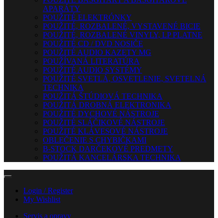
APARÁTY
POUŽITÉ ELEKTRÓNKY
POUŽITÉ, ROZBALENÉ, VYSTAVENÉ BICIE
POUŽITÉ, ROZBALENÉ VINYLY, LP PLATNE
POUŽITÉ CD / DVD NOSIČE
POUŽITÉ AUDIO KAZETY MG
POUŽÍVANÁ LITERATÚRA
POUŽITÉ AUDIO SYSTÉMY
POUŽITÉ SVETLÁ, OSVETLENIE, SVETELNÁ
TECHNIKA
POUŽITÁ ŠTÚDIOVÁ TECHNIKA
POUŽITÁ DROBNÁ ELEKTRONIKA
POUŽITÉ DYCHOVÉ NÁSTROJE
POUŽITÉ SLÁČIKOVÉ NÁSTROJE
POUŽITÉ KLÁVESOVÉ NÁSTROJE
OBLEČENIE S CHYBIČKAMI
B-STOCK DARČEKOVÉ PREDMETY
POUŽITÁ KANCELÁRSKA TECHNIKA
Login / Register
My Wishlist
Servis a opravy