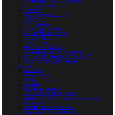
HANDPANY, TONGUE DRUMY
KALIMBY A SANSULY
CHIMESY
FREKVENČNÉ LADIČKY
TAM-TAMY
WIND GONGY
NALADENÉ GONGY
PLANETÁRNE GONGY
OSTATNÉ GONGY
ČÍNSKE ČINELY
PALIČKY PRE GONGY
NÁHRADNÉ DIELY PRE GONGY
STOJANY NA GONGY A TAM-TAMY
OBALY A KUFRE NA GONGY
KLÁVESY
KLÁVESY
STAGE PIÁNA
DIGITÁLNE PIÁNA
KLAVÍRE
KLAVÍRNE KRÍDLA
MIDI MASTER KEYBOARDY
SYNTETIZÁTORY A PRACOVNÉ STANICE
AKORDEÓNY
ELEKTRONICKÉ ORGANY
KLÁVESOVÉ ZOSILŇOVAČE