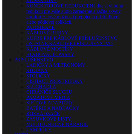
KONEKTORY
KONEKTOROVÉ REDUKCIE
Nájdite si vhodnú
redukciu pre Vaše audio zariadenie a zažite skvelý
komfort + nové možnosti prepojenia pri štúdiovej,
alebo pódiovej aplikácii.
PATCHBAYE
KÁBLOVÉ BUBNY
KUFRE PRE KÁBLOVÉ PRÍSLUŠENSTVO
OSTATNÉ KÁBLOVÉ PRÍSLUŠENSTVO
KÁBLOVÉ MOSTÍKY
SŤAHOVACIE PÁSKY
PRÍSLUŠENSTVO
LADIČKY A METRONÓMY
STOJANY
STOLIČKY
ČISTIACE PROSTRIEDKY
SLÚCHADLÁ
CHRÁNIČE SLUCHU
PAMÄŤOVÉ MÉDIÁ
SIEŤOVÉ ADAPTÉRY
BATÉRIE A NABÍJAČKY
ROZVÁDZAČE
ZÁSUVKOVÉ LIŠTY
MULTIFUNKČNÉ NÁRADIE
LAMPIČKY