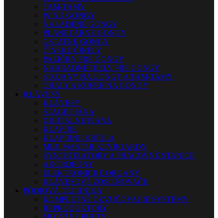
TAM-TAMY
WIND GONGY
NALADENÉ GONGY
PLANETÁRNE GONGY
OSTATNÉ GONGY
ČÍNSKE ČINELY
PALIČKY PRE GONGY
NÁHRADNÉ DIELY PRE GONGY
STOJANY NA GONGY A TAM-TAMY
OBALY A KUFRE NA GONGY
KLÁVESY
KLÁVESY
STAGE PIÁNA
DIGITÁLNE PIÁNA
KLAVÍRE
KLAVÍRNE KRÍDLA
MIDI MASTER KEYBOARDY
SYNTETIZÁTORY A PRACOVNÉ STANICE
AKORDEÓNY
ELEKTRONICKÉ ORGANY
KLÁVESOVÉ ZOSILŇOVAČE
PÓDIOVÁ TECHNIKA
KOMPLETNÉ OZVUČOVACIE SYSTÉMY
REPRODUKTORY
MIXÁŽNE PULTY