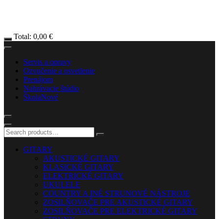
Total:
0,00
€
Servis a opravy
Ozvučenie a osvetlenie
Prenájom
Nahrávacie štúdio
Škola
Nové
GITARY
AKUSTICKÉ GITARY
KLASICKÉ GITARY
ELEKTRICKÉ GITARY
UKULELE
COUNTRY A INÉ STRUNOVÉ NÁSTROJE
ZOSILŇOVAČE PRE AKUSTICKÉ GITARY
ZOSILŇOVAČE PRE ELEKTRICKÉ GITARY