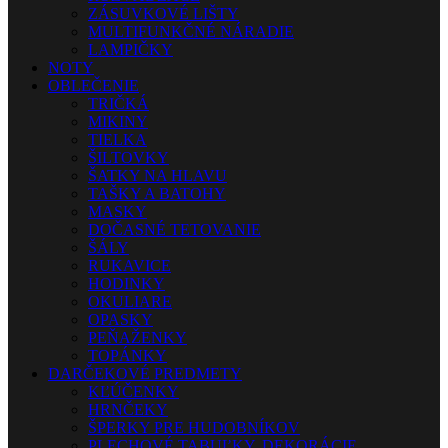
ZÁSUVKOVÉ LIŠTY
MULTIFUNKČNÉ NÁRADIE
LAMPIČKY
NOTY
OBLEČENIE
TRIČKÁ
MIKINY
TIELKA
ŠILTOVKY
ŠATKY NA HLAVU
TAŠKY A BATOHY
MASKY
DOČASNÉ TETOVANIE
ŠÁLY
RUKAVICE
HODINKY
OKULIARE
OPASKY
PEŇAŽENKY
TOPÁNKY
DARČEKOVÉ PREDMETY
KĽÚČENKY
HRNČEKY
ŠPERKY PRE HUDOBNÍKOV
PLECHOVÉ TABUĽKY, DEKORÁCIE