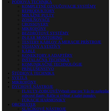
PÓDIOVÁ TECHNIKA
KOMPLETNÉ OZVUČOVACIE SYSTÉMY
REPRODUKTORY
MIXÁŽNE PULTY
ZOSILŇOVAČE
CROSSOVERY
MIKROFÓNY
BEZDRÔTOVÉ SYSTÉMY
IN-EAR MONITORING
TESTERY KÁBLOV A MERACIE PRÍSTROJE
STOJANY A STATÍVY
KÁBLE
KONEKTORY A ADAPTÉRY
INŠTALAČNÁ TECHNIKA
KOMUNIKAČNÉ TECHNOLÓGIE
PRÍSLUŠENSTVO
ŠTÚDIOVÁ TECHNIKA
SVETLÁ
MIKROFÓNY
DYCHOVÉ NÁSTROJE
FLAUTY-ZOBCOVÉ
Vybrali sme pre Vás tie najlepšie
zobcové flauty. Ráčte si vybrať z našej ponuky.
FÚKACIE HARMONIKY
ORCHESTER
SLÁČIKOVÉ NÁSTROJE