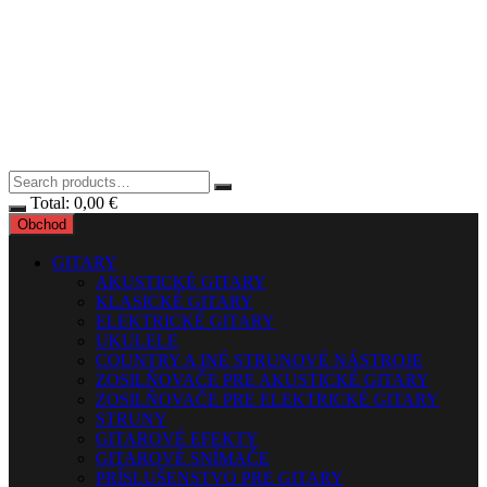
Total:
0,00
€
Obchod
GITARY
AKUSTICKÉ GITARY
KLASICKÉ GITARY
ELEKTRICKÉ GITARY
UKULELE
COUNTRY A INÉ STRUNOVÉ NÁSTROJE
ZOSILŇOVAČE PRE AKUSTICKÉ GITARY
ZOSILŇOVAČE PRE ELEKTRICKÉ GITARY
STRUNY
GITAROVÉ EFEKTY
GITAROVÉ SNÍMAČE
PRÍSLUŠENSTVO PRE GITARY