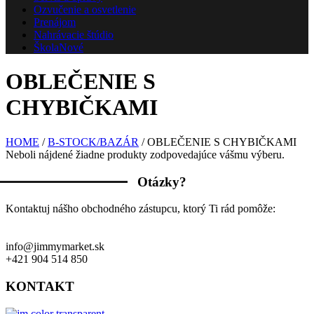
Ozvučenie a osvetlenie
Prenájom
Nahrávacie štúdio
Škola
Nové
OBLEČENIE S
CHYBIČKAMI
HOME
/
B-STOCK/BAZÁR
/ OBLEČENIE S CHYBIČKAMI
Neboli nájdené žiadne produkty zodpovedajúce vášmu výberu.
Otázky?
Kontaktuj nášho obchodného zástupcu, ktorý Ti rád pomôže:
info@jimmymarket.sk
+421 904 514 850
KONTAKT