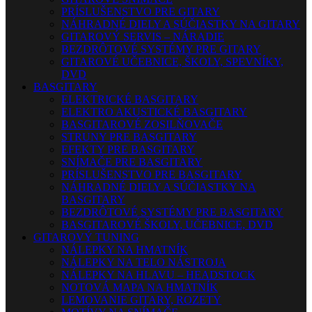
PRÍSLUŠENSTVO PRE GITARY
NÁHRADNÉ DIELY A SÚČIASTKY NA GITARY
GITAROVÝ SERVIS – NÁRADIE
BEZDRÔTOVÉ SYSTÉMY PRE GITARY
GITAROVÉ UČEBNICE, ŠKOLY, SPEVNÍKY,
DVD
BASGITARY
ELEKTRICKÉ BASGITARY
ELEKTRO AKUSTICKÉ BASGITARY
BASGITAROVÉ ZOSILŇOVAČE
STRUNY PRE BASGITARY
EFEKTY PRE BASGITARY
SNÍMAČE PRE BASGITARY
PRÍSLUŠENSTVO PRE BASGITARY
NÁHRADNÉ DIELY A SÚČIASTKY NA
BASGITARY
BEZDRÔTOVÉ SYSTÉMY PRE BASGITARY
BASGITAROVÉ ŠKOLY, UČEBNICE, DVD
GITAROVÝ TUNING
NÁLEPKY NA HMATNÍK
NÁLEPKY NA TELO NÁSTROJA
NÁLEPKY NA HLAVU – HEADSTOCK
NOTOVÁ MAPA NA HMATNÍK
LEMOVANIE GITARY, ROZETY