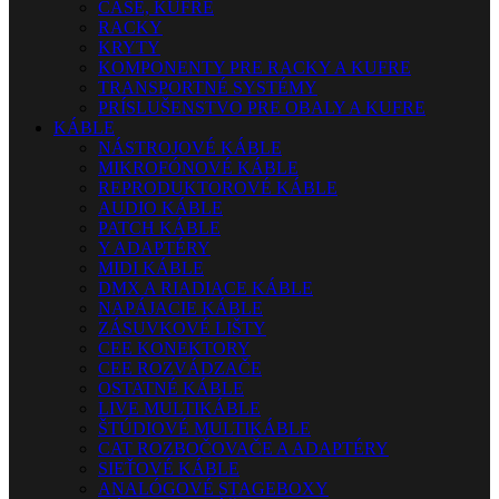
CASE, KUFRE
RACKY
KRYTY
KOMPONENTY PRE RACKY A KUFRE
TRANSPORTNÉ SYSTÉMY
PRÍSLUŠENSTVO PRE OBALY A KUFRE
KÁBLE
NÁSTROJOVÉ KÁBLE
MIKROFÓNOVÉ KÁBLE
REPRODUKTOROVÉ KÁBLE
AUDIO KÁBLE
PATCH KÁBLE
Y ADAPTÉRY
MIDI KÁBLE
DMX A RIADIACE KÁBLE
NAPÁJACIE KÁBLE
ZÁSUVKOVÉ LIŠTY
CEE KONEKTORY
CEE ROZVÁDZAČE
OSTATNÉ KÁBLE
LIVE MULTIKÁBLE
ŠTÚDIOVÉ MULTIKÁBLE
CAT ROZBOČOVAČE A ADAPTÉRY
SIEŤOVÉ KÁBLE
ANALÓGOVÉ STAGEBOXY