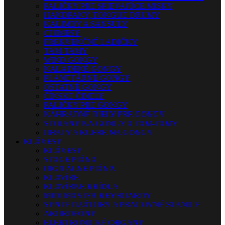
PALIČKY PRE SPIEVAJÚCE MISKY
HANDPANY, TONGUE DRUMY
KALIMBY A SANSULY
CHIMESY
FREKVENČNÉ LADIČKY
TAM-TAMY
WIND GONGY
NALADENÉ GONGY
PLANETÁRNE GONGY
OSTATNÉ GONGY
ČÍNSKE ČINELY
PALIČKY PRE GONGY
NÁHRADNÉ DIELY PRE GONGY
STOJANY NA GONGY A TAM-TAMY
OBALY A KUFRE NA GONGY
KLÁVESY
KLÁVESY
STAGE PIÁNA
DIGITÁLNE PIÁNA
KLAVÍRE
KLAVÍRNE KRÍDLA
MIDI MASTER KEYBOARDY
SYNTETIZÁTORY A PRACOVNÉ STANICE
AKORDEÓNY
ELEKTRONICKÉ ORGANY