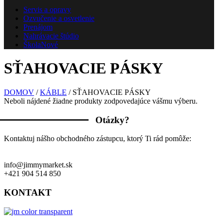
Servis a opravy
Ozvučenie a osvetlenie
Prenájom
Nahrávacie štúdio
Škola
Nové
SŤAHOVACIE PÁSKY
DOMOV
/
KÁBLE
/ SŤAHOVACIE PÁSKY
Neboli nájdené žiadne produkty zodpovedajúce vášmu výberu.
Otázky?
Kontaktuj nášho obchodného zástupcu, ktorý Ti rád pomôže:
info@jimmymarket.sk
+421 904 514 850
KONTAKT