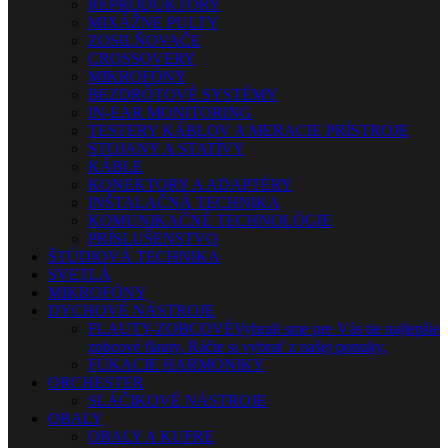
REPRODUKTORY
MIXÁŽNE PULTY
ZOSILŇOVAČE
CROSSOVERY
MIKROFÓNY
BEZDRÔTOVÉ SYSTÉMY
IN-EAR MONITORING
TESTERY KÁBLOV A MERACIE PRÍSTROJE
STOJANY A STATÍVY
KÁBLE
KONEKTORY A ADAPTÉRY
INŠTALAČNÁ TECHNIKA
KOMUNIKAČNÉ TECHNOLÓGIE
PRÍSLUŠENSTVO
ŠTÚDIOVÁ TECHNIKA
SVETLÁ
MIKROFÓNY
DYCHOVÉ NÁSTROJE
FLAUTY-ZOBCOVÉ
Vybrali sme pre Vás tie najlepšie
zobcové flauty. Ráčte si vybrať z našej ponuky.
FÚKACIE HARMONIKY
ORCHESTER
SLÁČIKOVÉ NÁSTROJE
OBALY
OBALY A KUFRE