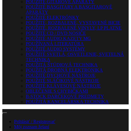
POUŽITÉ GITAROVÉ APARÁTY
POUŽITÉ BASGITARY A BASGITAROVÉ
APARÁTY
POUŽITÉ ELEKTRÓNKY
POUŽITÉ, ROZBALENÉ, VYSTAVENÉ BICIE
POUŽITÉ, ROZBALENÉ VINYLY, LP PLATNE
POUŽITÉ CD / DVD NOSIČE
POUŽITÉ AUDIO KAZETY MG
POUŽÍVANÁ LITERATÚRA
POUŽITÉ AUDIO SYSTÉMY
POUŽITÉ SVETLÁ, OSVETLENIE, SVETELNÁ
TECHNIKA
POUŽITÁ ŠTÚDIOVÁ TECHNIKA
POUŽITÁ DROBNÁ ELEKTRONIKA
POUŽITÉ DYCHOVÉ NÁSTROJE
POUŽITÉ SLÁČIKOVÉ NÁSTROJE
POUŽITÉ KLÁVESOVÉ NÁSTROJE
OBLEČENIE S CHYBIČKAMI
B-STOCK DARČEKOVÉ PREDMETY
POUŽITÁ KANCELÁRSKA TECHNIKA
Prihlásiť / Registrovať
Môj zoznam želaní