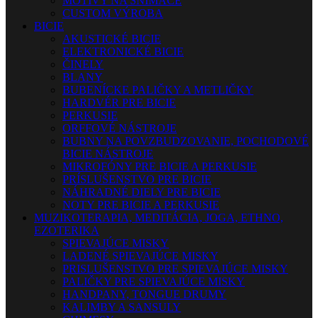
MOTÍVY NA SNÍMAČE
CUSTOM VÝROBA
BICIE
AKUSTICKÉ BICIE
ELEKTRONICKÉ BICIE
ČINELY
BLANY
BUBENÍCKE PALIČKY A METLIČKY
HARDVÉR PRE BICIE
PERKUSIE
ORFFOVÉ NÁSTROJE
BUBNY NA POVZBUDZOVANIE, POCHODOVÉ
BICIE NÁSTROJE
MIKROFÓNY PRE BICIE A PERKUSIE
PRÍSLUŠENSTVO PRE BICIE
NÁHRADNÉ DIELY PRE BICIE
NOTY PRE BICIE A PERKUSIE
MUZIKOTERAPIA, MEDITÁCIA, JOGA, ETHNO,
EZOTERIKA
SPIEVAJÚCE MISKY
LADENÉ SPIEVAJÚCE MISKY
PRISLUŠENSTVO PRE SPIEVAJÚCE MISKY
PALIČKY PRE SPIEVAJÚCE MISKY
HANDPANY, TONGUE DRUMY
KALIMBY A SANSULY