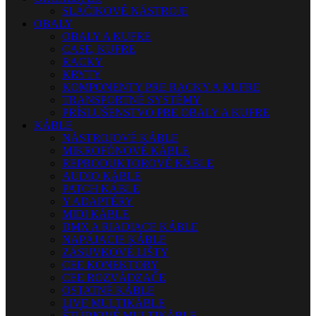
SLÁČIKOVÉ NÁSTROJE
OBALY
OBALY A KUFRE
CASE, KUFRE
RACKY
KRYTY
KOMPONENTY PRE RACKY A KUFRE
TRANSPORTNÉ SYSTÉMY
PRÍSLUŠENSTVO PRE OBALY A KUFRE
KÁBLE
NÁSTROJOVÉ KÁBLE
MIKROFÓNOVÉ KÁBLE
REPRODUKTOROVÉ KÁBLE
AUDIO KÁBLE
PATCH KÁBLE
Y ADAPTÉRY
MIDI KÁBLE
DMX A RIADIACE KÁBLE
NAPÁJACIE KÁBLE
ZÁSUVKOVÉ LIŠTY
CEE KONEKTORY
CEE ROZVÁDZAČE
OSTATNÉ KÁBLE
LIVE MULTIKÁBLE
ŠTÚDIOVÉ MULTIKÁBLE