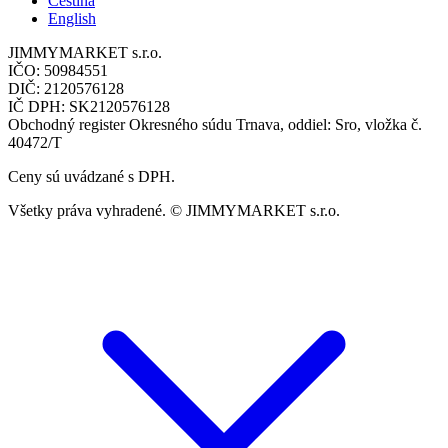
Čeština
English
JIMMYMARKET s.r.o.
IČO: 50984551
DIČ: 2120576128
IČ DPH: SK2120576128
Obchodný register Okresného súdu Trnava, oddiel: Sro, vložka č.
40472/T
Ceny sú uvádzané s DPH.
Všetky práva vyhradené. © JIMMYMARKET s.r.o.