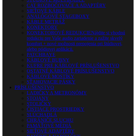
CAT ROZBOČOVAČE A ADAPTÉRY
SIEŤOVÉ KÁBLE
ANALÓGOVÉ STAGEBOXY
KÁBLE METRÁŽ
KONEKTORY
KONEKTOROVÉ REDUKCIE
Nájdite si vhodnú
redukciu pre Vaše audio zariadenie a zažite skvelý
komfort + nové možnosti prepojenia pri štúdiovej,
alebo pódiovej aplikácii.
PATCHBAYE
KÁBLOVÉ BUBNY
KUFRE PRE KÁBLOVÉ PRÍSLUŠENSTVO
OSTATNÉ KÁBLOVÉ PRÍSLUŠENSTVO
KÁBLOVÉ MOSTÍKY
SŤAHOVACIE PÁSKY
PRÍSLUŠENSTVO
LADIČKY A METRONÓMY
STOJANY
STOLIČKY
ČISTIACE PROSTRIEDKY
SLÚCHADLÁ
CHRÁNIČE SLUCHU
PAMÄŤOVÉ MÉDIÁ
SIEŤOVÉ ADAPTÉRY