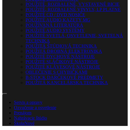
POUŽITÉ, ROZBALENÉ, VYSTAVENÉ BICIE
POUŽITÉ, ROZBALENÉ VINYLY, LP PLATNE
POUŽITÉ CD / DVD NOSIČE
POUŽITÉ AUDIO KAZETY MG
POUŽÍVANÁ LITERATÚRA
POUŽITÉ AUDIO SYSTÉMY
POUŽITÉ SVETLÁ, OSVETLENIE, SVETELNÁ
TECHNIKA
POUŽITÁ ŠTÚDIOVÁ TECHNIKA
POUŽITÁ DROBNÁ ELEKTRONIKA
POUŽITÉ DYCHOVÉ NÁSTROJE
POUŽITÉ SLÁČIKOVÉ NÁSTROJE
POUŽITÉ KLÁVESOVÉ NÁSTROJE
OBLEČENIE S CHYBIČKAMI
B-STOCK DARČEKOVÉ PREDMETY
POUŽITÁ KANCELÁRSKA TECHNIKA
Servis a opravy
Ozvučenie a osvetlenie
Prenájom
Nahrávacie štúdio
Škola
Nové