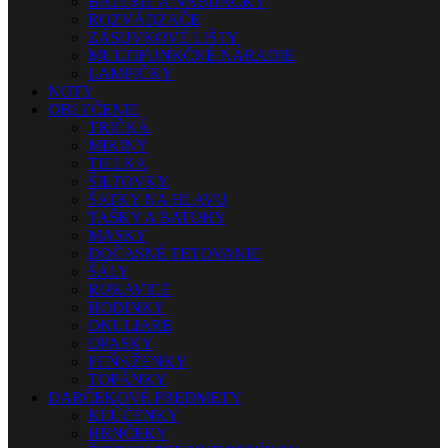
BATÉRIE A NABÍJAČKY
ROZVÁDZAČE
ZÁSUVKOVÉ LIŠTY
MULTIFUNKČNÉ NÁRADIE
LAMPIČKY
NOTY
OBLEČENIE
TRIČKÁ
MIKINY
TIELKA
ŠILTOVKY
ŠATKY NA HLAVU
TAŠKY A BATOHY
MASKY
DOČASNÉ TETOVANIE
ŠÁLY
RUKAVICE
HODINKY
OKULIARE
OPASKY
PEŇAŽENKY
TOPÁNKY
DARČEKOVÉ PREDMETY
KĽÚČENKY
HRNČEKY