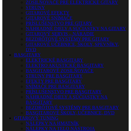
ZOSILŇOVAČE PRE ELEKTRICKÉ GITARY
STRUNY
GITAROVÉ EFEKTY
GITAROVÉ SNÍMAČE
PRÍSLUŠENSTVO PRE GITARY
NÁHRADNÉ DIELY A SÚČIASTKY NA GITARY
GITAROVÝ SERVIS – NÁRADIE
BEZDRÔTOVÉ SYSTÉMY PRE GITARY
GITAROVÉ UČEBNICE, ŠKOLY, SPEVNÍKY,
DVD
BASGITARY
ELEKTRICKÉ BASGITARY
ELEKTRO AKUSTICKÉ BASGITARY
BASGITAROVÉ ZOSILŇOVAČE
STRUNY PRE BASGITARY
EFEKTY PRE BASGITARY
SNÍMAČE PRE BASGITARY
PRÍSLUŠENSTVO PRE BASGITARY
NÁHRADNÉ DIELY A SÚČIASTKY NA
BASGITARY
BEZDRÔTOVÉ SYSTÉMY PRE BASGITARY
BASGITAROVÉ ŠKOLY, UČEBNICE, DVD
GITAROVÝ TUNING
NÁLEPKY NA HMATNÍK
NÁLEPKY NA TELO NÁSTROJA