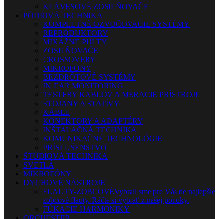
KLÁVESOVÉ ZOSILŇOVAČE
PÓDIOVÁ TECHNIKA
KOMPLETNÉ OZVUČOVACIE SYSTÉMY
REPRODUKTORY
MIXÁŽNE PULTY
ZOSILŇOVAČE
CROSSOVERY
MIKROFÓNY
BEZDRÔTOVÉ SYSTÉMY
IN-EAR MONITORING
TESTERY KÁBLOV A MERACIE PRÍSTROJE
STOJANY A STATÍVY
KÁBLE
KONEKTORY A ADAPTÉRY
INŠTALAČNÁ TECHNIKA
KOMUNIKAČNÉ TECHNOLÓGIE
PRÍSLUŠENSTVO
ŠTÚDIOVÁ TECHNIKA
SVETLÁ
MIKROFÓNY
DYCHOVÉ NÁSTROJE
FLAUTY-ZOBCOVÉ
Vybrali sme pre Vás tie najlepšie
zobcové flauty. Ráčte si vybrať z našej ponuky.
FÚKACIE HARMONIKY
ORCHESTER