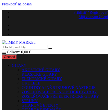
Preskočiť na obsah
Prihlásiť / Registrovať
Môj zoznam želaní
Celkom:
0,00
€
Obchod
GITARY
AKUSTICKÉ GITARY
KLASICKÉ GITARY
ELEKTRICKÉ GITARY
UKULELE
COUNTRY A INÉ STRUNOVÉ NÁSTROJE
ZOSILŇOVAČE PRE AKUSTICKÉ GITARY
ZOSILŇOVAČE PRE ELEKTRICKÉ GITARY
STRUNY
GITAROVÉ EFEKTY
GITAROVÉ SNÍMAČE