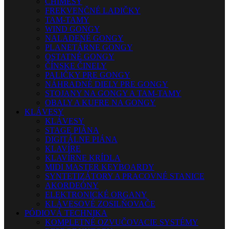
CHIMESY
FREKVENČNÉ LADIČKY
TAM-TAMY
WIND GONGY
NALADENÉ GONGY
PLANETÁRNE GONGY
OSTATNÉ GONGY
ČÍNSKE ČINELY
PALIČKY PRE GONGY
NÁHRADNÉ DIELY PRE GONGY
STOJANY NA GONGY A TAM-TAMY
OBALY A KUFRE NA GONGY
KLÁVESY
KLÁVESY
STAGE PIÁNA
DIGITÁLNE PIÁNA
KLAVÍRE
KLAVÍRNE KRÍDLA
MIDI MASTER KEYBOARDY
SYNTETIZÁTORY A PRACOVNÉ STANICE
AKORDEÓNY
ELEKTRONICKÉ ORGANY
KLÁVESOVÉ ZOSILŇOVAČE
PÓDIOVÁ TECHNIKA
KOMPLETNÉ OZVUČOVACIE SYSTÉMY