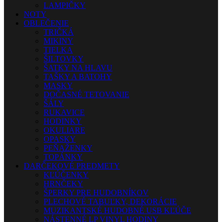
LAMPIČKY
NOTY
OBLEČENIE
TRIČKÁ
MIKINY
TIELKA
ŠILTOVKY
ŠATKY NA HLAVU
TAŠKY A BATOHY
MASKY
DOČASNÉ TETOVANIE
ŠÁLY
RUKAVICE
HODINKY
OKULIARE
OPASKY
PEŇAŽENKY
TOPÁNKY
DARČEKOVÉ PREDMETY
KĽÚČENKY
HRNČEKY
ŠPERKY PRE HUDOBNÍKOV
PLECHOVÉ TABUĽKY, DEKORÁCIE
MUZIKANTSKÉ HUDOBNÉ USB KĽÚČE
NÁSTENNÉ LP VINYL HODINY