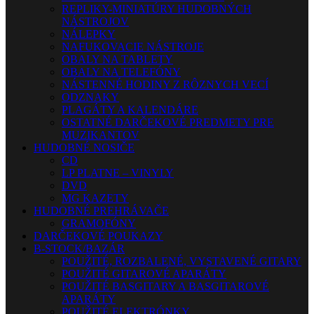
REPLIKY-MINIATÚRY HUDOBNÝCH
NÁSTROJOV
NÁLEPKY
NAFUKOVACIE NÁSTROJE
OBALY NA TABLETY
OBALY NA TELEFÓNY
NÁSTENNÉ HODINY Z RÔZNYCH VECÍ
ODZNAKY
PLAGÁTY A KALENDÁRE
OSTATNÉ DARČEKOVÉ PREDMETY PRE
MUZIKANTOV
HUDOBNÉ NOSIČE
CD
LP PLATNE – VINYLY
DVD
MG KAZETY
HUDOBNÉ PREHRÁVAČE
GRAMOFÓNY
DARČEKOVÉ POUKAZY
B-STOCK/BAZÁR
POUŽITÉ, ROZBALENÉ, VYSTAVENÉ GITARY
POUŽITÉ GITAROVÉ APARÁTY
POUŽITÉ BASGITARY A BASGITAROVÉ
APARÁTY
POUŽITÉ ELEKTRÓNKY