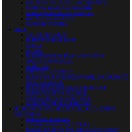
NÁLEPKY NA HLAVU – HEADSTOCK
NOTOVÁ MAPA NA HMATNÍK
LEMOVANIE GITARY, ROZETY
MOTÍVY NA SNÍMAČE
CUSTOM VÝROBA
BICIE
AKUSTICKÉ BICIE
ELEKTRONICKÉ BICIE
ČINELY
BLANY
BUBENÍCKE PALIČKY A METLIČKY
HARDVÉR PRE BICIE
PERKUSIE
ORFFOVÉ NÁSTROJE
BUBNY NA POVZBUDZOVANIE, POCHODOVÉ
BICIE NÁSTROJE
MIKROFÓNY PRE BICIE A PERKUSIE
PRÍSLUŠENSTVO PRE BICIE
NÁHRADNÉ DIELY PRE BICIE
NOTY PRE BICIE A PERKUSIE
MUZIKOTERAPIA, MEDITÁCIA, JOGA, ETHNO,
EZOTERIKA
SPIEVAJÚCE MISKY
LADENÉ SPIEVAJÚCE MISKY
PRISLUŠENSTVO PRE SPIEVAJÚCE MISKY