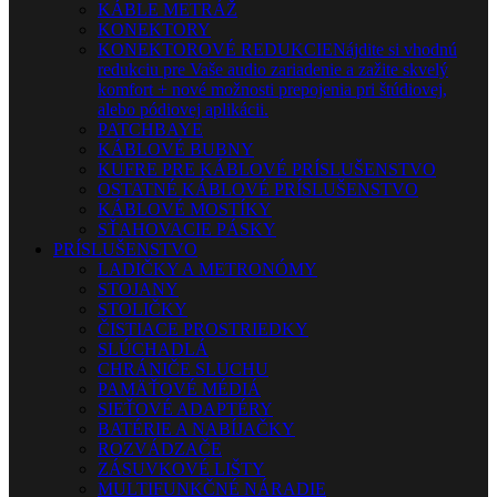
KÁBLE METRÁŽ
KONEKTORY
KONEKTOROVÉ REDUKCIE
Nájdite si vhodnú
redukciu pre Vaše audio zariadenie a zažite skvelý
komfort + nové možnosti prepojenia pri štúdiovej,
alebo pódiovej aplikácii.
PATCHBAYE
KÁBLOVÉ BUBNY
KUFRE PRE KÁBLOVÉ PRÍSLUŠENSTVO
OSTATNÉ KÁBLOVÉ PRÍSLUŠENSTVO
KÁBLOVÉ MOSTÍKY
SŤAHOVACIE PÁSKY
PRÍSLUŠENSTVO
LADIČKY A METRONÓMY
STOJANY
STOLIČKY
ČISTIACE PROSTRIEDKY
SLÚCHADLÁ
CHRÁNIČE SLUCHU
PAMÄŤOVÉ MÉDIÁ
SIEŤOVÉ ADAPTÉRY
BATÉRIE A NABÍJAČKY
ROZVÁDZAČE
ZÁSUVKOVÉ LIŠTY
MULTIFUNKČNÉ NÁRADIE