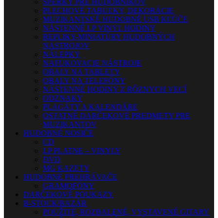
ŠPERKY PRE HUDOBNÍKOV
PLECHOVÉ TABUĽKY, DEKORÁCIE
MUZIKANTSKÉ HUDOBNÉ USB KĽÚČE
NÁSTENNÉ LP VINYL HODINY
REPLIKY-MINIATÚRY HUDOBNÝCH
NÁSTROJOV
NÁLEPKY
NAFUKOVACIE NÁSTROJE
OBALY NA TABLETY
OBALY NA TELEFÓNY
NÁSTENNÉ HODINY Z RÔZNYCH VECÍ
ODZNAKY
PLAGÁTY A KALENDÁRE
OSTATNÉ DARČEKOVÉ PREDMETY PRE
MUZIKANTOV
HUDOBNÉ NOSIČE
CD
LP PLATNE – VINYLY
DVD
MG KAZETY
HUDOBNÉ PREHRÁVAČE
GRAMOFÓNY
DARČEKOVÉ POUKAZY
B-STOCK/BAZÁR
POUŽITÉ, ROZBALENÉ, VYSTAVENÉ GITARY