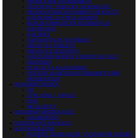
ŠPERKY PRE HUDOBNÍKOV
PLECHOVÉ TABUĽKY, DEKORÁCIE
MUZIKANTSKÉ HUDOBNÉ USB KĽÚČE
NÁSTENNÉ LP VINYL HODINY
REPLIKY-MINIATÚRY HUDOBNÝCH
NÁSTROJOV
NÁLEPKY
NAFUKOVACIE NÁSTROJE
OBALY NA TABLETY
OBALY NA TELEFÓNY
NÁSTENNÉ HODINY Z RÔZNYCH VECÍ
ODZNAKY
PLAGÁTY A KALENDÁRE
OSTATNÉ DARČEKOVÉ PREDMETY PRE
MUZIKANTOV
HUDOBNÉ NOSIČE
CD
LP PLATNE – VINYLY
DVD
MG KAZETY
HUDOBNÉ PREHRÁVAČE
GRAMOFÓNY
DARČEKOVÉ POUKAZY
B-STOCK/BAZÁR
POUŽITÉ, ROZBALENÉ, VYSTAVENÉ GITARY