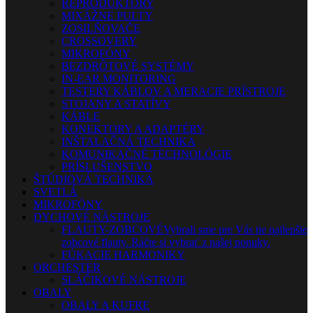
REPRODUKTORY
MIXÁŽNE PULTY
ZOSILŇOVAČE
CROSSOVERY
MIKROFÓNY
BEZDRÔTOVÉ SYSTÉMY
IN-EAR MONITORING
TESTERY KÁBLOV A MERACIE PRÍSTROJE
STOJANY A STATÍVY
KÁBLE
KONEKTORY A ADAPTÉRY
INŠTALAČNÁ TECHNIKA
KOMUNIKAČNÉ TECHNOLÓGIE
PRÍSLUŠENSTVO
ŠTÚDIOVÁ TECHNIKA
SVETLÁ
MIKROFÓNY
DYCHOVÉ NÁSTROJE
FLAUTY-ZOBCOVÉ
Vybrali sme pre Vás tie najlepšie
zobcové flauty. Ráčte si vybrať z našej ponuky.
FÚKACIE HARMONIKY
ORCHESTER
SLÁČIKOVÉ NÁSTROJE
OBALY
OBALY A KUFRE