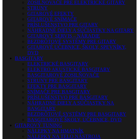
ZOSILŇOVAČE PRE ELEKTRICKÉ GITARY
STRUNY
GITAROVÉ EFEKTY
GITAROVÉ SNÍMAČE
PRÍSLUŠENSTVO PRE GITARY
NÁHRADNÉ DIELY A SÚČIASTKY NA GITARY
GITAROVÝ SERVIS – NÁRADIE
BEZDRÔTOVÉ SYSTÉMY PRE GITARY
GITAROVÉ UČEBNICE, ŠKOLY, SPEVNÍKY,
DVD
BASGITARY
ELEKTRICKÉ BASGITARY
ELEKTRO AKUSTICKÉ BASGITARY
BASGITAROVÉ ZOSILŇOVAČE
STRUNY PRE BASGITARY
EFEKTY PRE BASGITARY
SNÍMAČE PRE BASGITARY
PRÍSLUŠENSTVO PRE BASGITARY
NÁHRADNÉ DIELY A SÚČIASTKY NA
BASGITARY
BEZDRÔTOVÉ SYSTÉMY PRE BASGITARY
BASGITAROVÉ ŠKOLY, UČEBNICE, DVD
GITAROVÝ TUNING
NÁLEPKY NA HMATNÍK
NÁLEPKY NA TELO NÁSTROJA