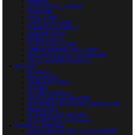
CHIMESY
FREKVENČNÉ LADIČKY
TAM-TAMY
WIND GONGY
NALADENÉ GONGY
PLANETÁRNE GONGY
OSTATNÉ GONGY
ČÍNSKE ČINELY
PALIČKY PRE GONGY
NÁHRADNÉ DIELY PRE GONGY
STOJANY NA GONGY A TAM-TAMY
OBALY A KUFRE NA GONGY
KLÁVESY
KLÁVESY
STAGE PIÁNA
DIGITÁLNE PIÁNA
KLAVÍRE
KLAVÍRNE KRÍDLA
MIDI MASTER KEYBOARDY
SYNTETIZÁTORY A PRACOVNÉ STANICE
AKORDEÓNY
ELEKTRONICKÉ ORGANY
KLÁVESOVÉ ZOSILŇOVAČE
PÓDIOVÁ TECHNIKA
KOMPLETNÉ OZVUČOVACIE SYSTÉMY