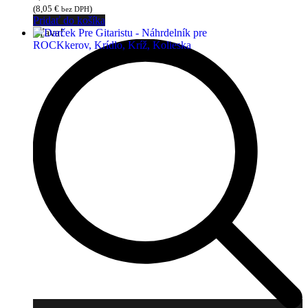
(
8,05
€
)
bez DPH
Pridať do košíka
Zľava!