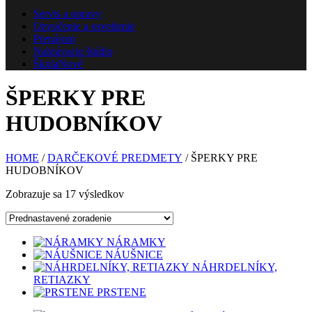
Servis a opravy
Ozvučenie a osvetlenie
Prenájom
Nahrávacie štúdio
Škola
Nové
ŠPERKY PRE
HUDOBNÍKOV
HOME
/
DARČEKOVÉ PREDMETY
/ ŠPERKY PRE
HUDOBNÍKOV
Zobrazuje sa 17 výsledkov
NÁRAMKY
NÁUŠNICE
NÁHRDELNÍKY,
RETIAZKY
PRSTENE