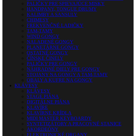
PALIČKY PRE SPIEVAJÚCE MISKY
HANDPANY, TONGUE DRUMY
KALIMBY A SANSULY
CHIMESY
FREKVENČNÉ LADIČKY
TAM-TAMY
WIND GONGY
NALADENÉ GONGY
PLANETÁRNE GONGY
OSTATNÉ GONGY
ČÍNSKE ČINELY
PALIČKY PRE GONGY
NÁHRADNÉ DIELY PRE GONGY
STOJANY NA GONGY A TAM-TAMY
OBALY A KUFRE NA GONGY
KLÁVESY
KLÁVESY
STAGE PIÁNA
DIGITÁLNE PIÁNA
KLAVÍRE
KLAVÍRNE KRÍDLA
MIDI MASTER KEYBOARDY
SYNTETIZÁTORY A PRACOVNÉ STANICE
AKORDEÓNY
ELEKTRONICKÉ ORGANY