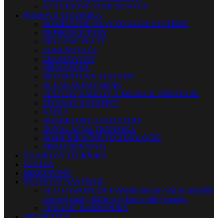
KLÁVESOVÉ ZOSILŇOVAČE
PÓDIOVÁ TECHNIKA
KOMPLETNÉ OZVUČOVACIE SYSTÉMY
REPRODUKTORY
MIXÁŽNE PULTY
ZOSILŇOVAČE
CROSSOVERY
MIKROFÓNY
BEZDRÔTOVÉ SYSTÉMY
IN-EAR MONITORING
TESTERY KÁBLOV A MERACIE PRÍSTROJE
STOJANY A STATÍVY
KÁBLE
KONEKTORY A ADAPTÉRY
INŠTALAČNÁ TECHNIKA
KOMUNIKAČNÉ TECHNOLÓGIE
PRÍSLUŠENSTVO
ŠTÚDIOVÁ TECHNIKA
SVETLÁ
MIKROFÓNY
DYCHOVÉ NÁSTROJE
FLAUTY-ZOBCOVÉ
Vybrali sme pre Vás tie najlepšie
zobcové flauty. Ráčte si vybrať z našej ponuky.
FÚKACIE HARMONIKY
ORCHESTER