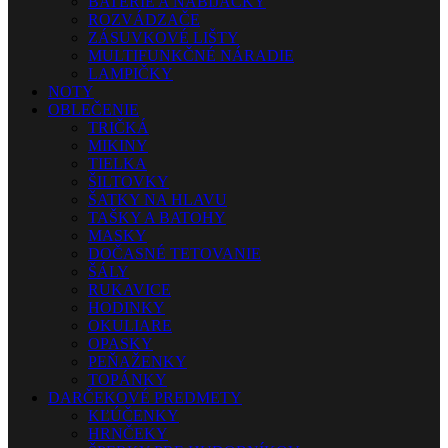
BATÉRIE A NABÍJAČKY
ROZVÁDZAČE
ZÁSUVKOVÉ LIŠTY
MULTIFUNKČNÉ NÁRADIE
LAMPIČKY
NOTY
OBLEČENIE
TRIČKÁ
MIKINY
TIELKA
ŠILTOVKY
ŠATKY NA HLAVU
TAŠKY A BATOHY
MASKY
DOČASNÉ TETOVANIE
ŠÁLY
RUKAVICE
HODINKY
OKULIARE
OPASKY
PEŇAŽENKY
TOPÁNKY
DARČEKOVÉ PREDMETY
KĽÚČENKY
HRNČEKY