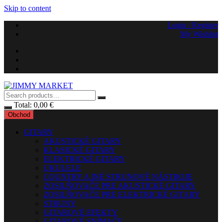
Skip to content
Login / Register
My Wishlist
Total:
0,00
€
Obchod
GITARY
AKUSTICKÉ GITARY
KLASICKÉ GITARY
ELEKTRICKÉ GITARY
UKULELE
COUNTRY A INÉ STRUNOVÉ NÁSTROJE
ZOSILŇOVAČE PRE AKUSTICKÉ GITARY
ZOSILŇOVAČE PRE ELEKTRICKÉ GITARY
STRUNY
GITAROVÉ EFEKTY
GITAROVÉ SNÍMAČE