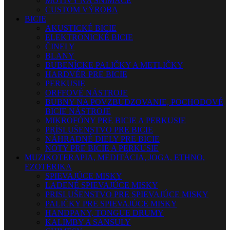
MOTÍVY NA SNÍMAČE
CUSTOM VÝROBA
BICIE
AKUSTICKÉ BICIE
ELEKTRONICKÉ BICIE
ČINELY
BLANY
BUBENÍCKE PALIČKY A METLIČKY
HARDVÉR PRE BICIE
PERKUSIE
ORFFOVÉ NÁSTROJE
BUBNY NA POVZBUDZOVANIE, POCHODOVÉ
BICIE NÁSTROJE
MIKROFÓNY PRE BICIE A PERKUSIE
PRÍSLUŠENSTVO PRE BICIE
NÁHRADNÉ DIELY PRE BICIE
NOTY PRE BICIE A PERKUSIE
MUZIKOTERAPIA, MEDITÁCIA, JOGA, ETHNO,
EZOTERIKA
SPIEVAJÚCE MISKY
LADENÉ SPIEVAJÚCE MISKY
PRISLUŠENSTVO PRE SPIEVAJÚCE MISKY
PALIČKY PRE SPIEVAJÚCE MISKY
HANDPANY, TONGUE DRUMY
KALIMBY A SANSULY