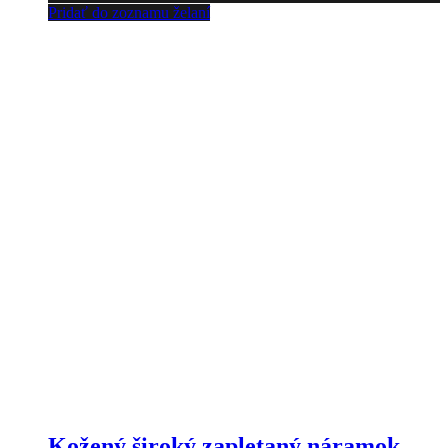
Pridať do zoznamu želaní
Kožený široký zapletaný náramok