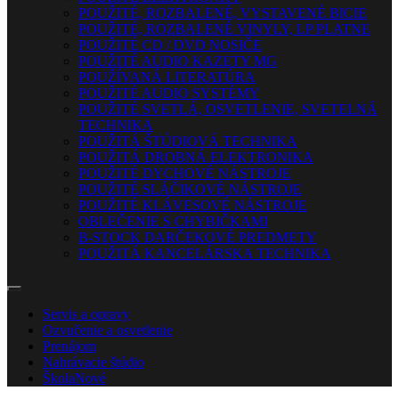
POUŽITÉ, ROZBALENÉ, VYSTAVENÉ BICIE
POUŽITÉ, ROZBALENÉ VINYLY, LP PLATNE
POUŽITÉ CD / DVD NOSIČE
POUŽITÉ AUDIO KAZETY MG
POUŽÍVANÁ LITERATÚRA
POUŽITÉ AUDIO SYSTÉMY
POUŽITÉ SVETLÁ, OSVETLENIE, SVETELNÁ
TECHNIKA
POUŽITÁ ŠTÚDIOVÁ TECHNIKA
POUŽITÁ DROBNÁ ELEKTRONIKA
POUŽITÉ DYCHOVÉ NÁSTROJE
POUŽITÉ SLÁČIKOVÉ NÁSTROJE
POUŽITÉ KLÁVESOVÉ NÁSTROJE
OBLEČENIE S CHYBIČKAMI
B-STOCK DARČEKOVÉ PREDMETY
POUŽITÁ KANCELÁRSKA TECHNIKA
Servis a opravy
Ozvučenie a osvetlenie
Prenájom
Nahrávacie štúdio
Škola
Nové