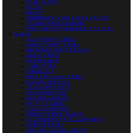
CASE, KUFRE
RACKY
KRYTY
KOMPONENTY PRE RACKY A KUFRE
TRANSPORTNÉ SYSTÉMY
PRÍSLUŠENSTVO PRE OBALY A KUFRE
KÁBLE
NÁSTROJOVÉ KÁBLE
MIKROFÓNOVÉ KÁBLE
REPRODUKTOROVÉ KÁBLE
AUDIO KÁBLE
PATCH KÁBLE
Y ADAPTÉRY
MIDI KÁBLE
DMX A RIADIACE KÁBLE
NAPÁJACIE KÁBLE
ZÁSUVKOVÉ LIŠTY
CEE KONEKTORY
CEE ROZVÁDZAČE
OSTATNÉ KÁBLE
LIVE MULTIKÁBLE
ŠTÚDIOVÉ MULTIKÁBLE
CAT ROZBOČOVAČE A ADAPTÉRY
SIEŤOVÉ KÁBLE
ANALÓGOVÉ STAGEBOXY