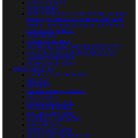
KÁBLE METRÁŽ
KONEKTORY
KONEKTOROVÉ REDUKCIE
Nájdite si vhodnú
redukciu pre Vaše audio zariadenie a zažite skvelý
komfort + nové možnosti prepojenia pri štúdiovej,
alebo pódiovej aplikácii.
PATCHBAYE
KÁBLOVÉ BUBNY
KUFRE PRE KÁBLOVÉ PRÍSLUŠENSTVO
OSTATNÉ KÁBLOVÉ PRÍSLUŠENSTVO
KÁBLOVÉ MOSTÍKY
SŤAHOVACIE PÁSKY
PRÍSLUŠENSTVO
LADIČKY A METRONÓMY
STOJANY
STOLIČKY
ČISTIACE PROSTRIEDKY
SLÚCHADLÁ
CHRÁNIČE SLUCHU
PAMÄŤOVÉ MÉDIÁ
SIEŤOVÉ ADAPTÉRY
BATÉRIE A NABÍJAČKY
ROZVÁDZAČE
ZÁSUVKOVÉ LIŠTY
MULTIFUNKČNÉ NÁRADIE