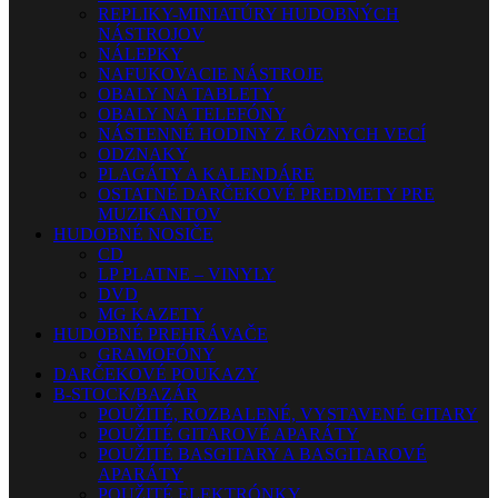
REPLIKY-MINIATÚRY HUDOBNÝCH
NÁSTROJOV
NÁLEPKY
NAFUKOVACIE NÁSTROJE
OBALY NA TABLETY
OBALY NA TELEFÓNY
NÁSTENNÉ HODINY Z RÔZNYCH VECÍ
ODZNAKY
PLAGÁTY A KALENDÁRE
OSTATNÉ DARČEKOVÉ PREDMETY PRE
MUZIKANTOV
HUDOBNÉ NOSIČE
CD
LP PLATNE – VINYLY
DVD
MG KAZETY
HUDOBNÉ PREHRÁVAČE
GRAMOFÓNY
DARČEKOVÉ POUKAZY
B-STOCK/BAZÁR
POUŽITÉ, ROZBALENÉ, VYSTAVENÉ GITARY
POUŽITÉ GITAROVÉ APARÁTY
POUŽITÉ BASGITARY A BASGITAROVÉ
APARÁTY
POUŽITÉ ELEKTRÓNKY