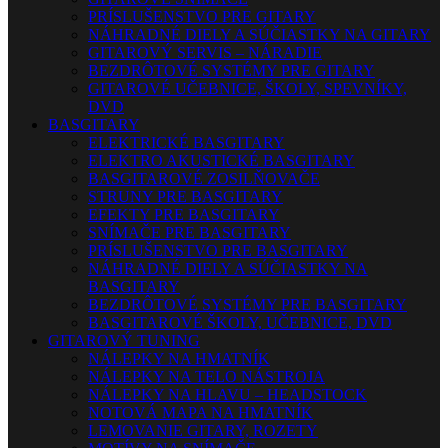
PRÍSLUŠENSTVO PRE GITARY
NÁHRADNÉ DIELY A SÚČIASTKY NA GITARY
GITAROVÝ SERVIS – NÁRADIE
BEZDRÔTOVÉ SYSTÉMY PRE GITARY
GITAROVÉ UČEBNICE, ŠKOLY, SPEVNÍKY,
DVD
BASGITARY
ELEKTRICKÉ BASGITARY
ELEKTRO AKUSTICKÉ BASGITARY
BASGITAROVÉ ZOSILŇOVAČE
STRUNY PRE BASGITARY
EFEKTY PRE BASGITARY
SNÍMAČE PRE BASGITARY
PRÍSLUŠENSTVO PRE BASGITARY
NÁHRADNÉ DIELY A SÚČIASTKY NA
BASGITARY
BEZDRÔTOVÉ SYSTÉMY PRE BASGITARY
BASGITAROVÉ ŠKOLY, UČEBNICE, DVD
GITAROVÝ TUNING
NÁLEPKY NA HMATNÍK
NÁLEPKY NA TELO NÁSTROJA
NÁLEPKY NA HLAVU – HEADSTOCK
NOTOVÁ MAPA NA HMATNÍK
LEMOVANIE GITARY, ROZETY