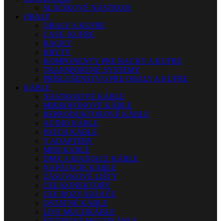
SLÁČIKOVÉ NÁSTROJE
OBALY
OBALY A KUFRE
CASE, KUFRE
RACKY
KRYTY
KOMPONENTY PRE RACKY A KUFRE
TRANSPORTNÉ SYSTÉMY
PRÍSLUŠENSTVO PRE OBALY A KUFRE
KÁBLE
NÁSTROJOVÉ KÁBLE
MIKROFÓNOVÉ KÁBLE
REPRODUKTOROVÉ KÁBLE
AUDIO KÁBLE
PATCH KÁBLE
Y ADAPTÉRY
MIDI KÁBLE
DMX A RIADIACE KÁBLE
NAPÁJACIE KÁBLE
ZÁSUVKOVÉ LIŠTY
CEE KONEKTORY
CEE ROZVÁDZAČE
OSTATNÉ KÁBLE
LIVE MULTIKÁBLE
ŠTÚDIOVÉ MULTIKÁBLE