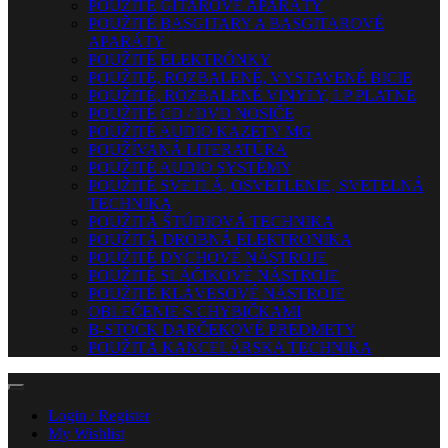
POUŽITÉ GITAROVÉ APARÁTY
POUŽITÉ BASGITARY A BASGITAROVÉ
APARÁTY
POUŽITÉ ELEKTRÓNKY
POUŽITÉ, ROZBALENÉ, VYSTAVENÉ BICIE
POUŽITÉ, ROZBALENÉ VINYLY, LP PLATNE
POUŽITÉ CD / DVD NOSIČE
POUŽITÉ AUDIO KAZETY MG
POUŽÍVANÁ LITERATÚRA
POUŽITÉ AUDIO SYSTÉMY
POUŽITÉ SVETLÁ, OSVETLENIE, SVETELNÁ
TECHNIKA
POUŽITÁ ŠTÚDIOVÁ TECHNIKA
POUŽITÁ DROBNÁ ELEKTRONIKA
POUŽITÉ DYCHOVÉ NÁSTROJE
POUŽITÉ SLÁČIKOVÉ NÁSTROJE
POUŽITÉ KLÁVESOVÉ NÁSTROJE
OBLEČENIE S CHYBIČKAMI
B-STOCK DARČEKOVÉ PREDMETY
POUŽITÁ KANCELÁRSKA TECHNIKA
Login / Register
My Wishlist