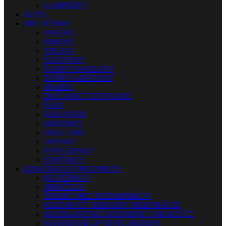
LAMPIČKY
NOTY
OBLEČENIE
TRIČKÁ
MIKINY
TIELKA
ŠILTOVKY
ŠATKY NA HLAVU
TAŠKY A BATOHY
MASKY
DOČASNÉ TETOVANIE
ŠÁLY
RUKAVICE
HODINKY
OKULIARE
OPASKY
PEŇAŽENKY
TOPÁNKY
DARČEKOVÉ PREDMETY
KĽÚČENKY
HRNČEKY
ŠPERKY PRE HUDOBNÍKOV
PLECHOVÉ TABUĽKY, DEKORÁCIE
MUZIKANTSKÉ HUDOBNÉ USB KĽÚČE
NÁSTENNÉ LP VINYL HODINY