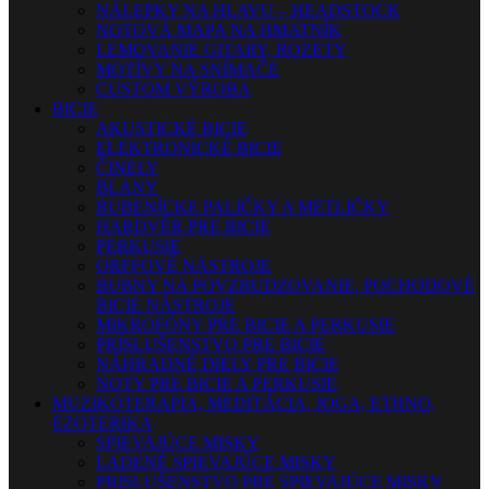
NÁLEPKY NA HLAVU – HEADSTOCK
NOTOVÁ MAPA NA HMATNÍK
LEMOVANIE GITARY, ROZETY
MOTÍVY NA SNÍMAČE
CUSTOM VÝROBA
BICIE
AKUSTICKÉ BICIE
ELEKTRONICKÉ BICIE
ČINELY
BLANY
BUBENÍCKE PALIČKY A METLIČKY
HARDVÉR PRE BICIE
PERKUSIE
ORFFOVÉ NÁSTROJE
BUBNY NA POVZBUDZOVANIE, POCHODOVÉ
BICIE NÁSTROJE
MIKROFÓNY PRE BICIE A PERKUSIE
PRÍSLUŠENSTVO PRE BICIE
NÁHRADNÉ DIELY PRE BICIE
NOTY PRE BICIE A PERKUSIE
MUZIKOTERAPIA, MEDITÁCIA, JOGA, ETHNO,
EZOTERIKA
SPIEVAJÚCE MISKY
LADENÉ SPIEVAJÚCE MISKY
PRISLUŠENSTVO PRE SPIEVAJÚCE MISKY