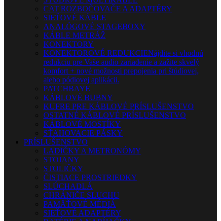
CAT ROZBOČOVAČE A ADAPTÉRY
SIEŤOVÉ KÁBLE
ANALÓGOVÉ STAGEBOXY
KÁBLE METRÁŽ
KONEKTORY
KONEKTOROVÉ REDUKCIE
Nájdite si vhodnú
redukciu pre Vaše audio zariadenie a zažite skvelý
komfort + nové možnosti prepojenia pri štúdiovej,
alebo pódiovej aplikácii.
PATCHBAYE
KÁBLOVÉ BUBNY
KUFRE PRE KÁBLOVÉ PRÍSLUŠENSTVO
OSTATNÉ KÁBLOVÉ PRÍSLUŠENSTVO
KÁBLOVÉ MOSTÍKY
SŤAHOVACIE PÁSKY
PRÍSLUŠENSTVO
LADIČKY A METRONÓMY
STOJANY
STOLIČKY
ČISTIACE PROSTRIEDKY
SLÚCHADLÁ
CHRÁNIČE SLUCHU
PAMÄŤOVÉ MÉDIÁ
SIEŤOVÉ ADAPTÉRY