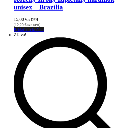
unisex – Brazília
15,00
€
s DPH
(
12,20
€
)
bez DPH
Pridať do košíka
Zľava!