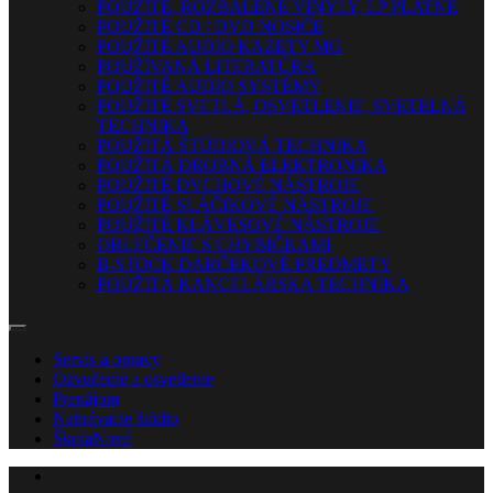
POUŽITÉ, ROZBALENÉ VINYLY, LP PLATNE
POUŽITÉ CD / DVD NOSIČE
POUŽITÉ AUDIO KAZETY MG
POUŽÍVANÁ LITERATÚRA
POUŽITÉ AUDIO SYSTÉMY
POUŽITÉ SVETLÁ, OSVETLENIE, SVETELNÁ
TECHNIKA
POUŽITÁ ŠTÚDIOVÁ TECHNIKA
POUŽITÁ DROBNÁ ELEKTRONIKA
POUŽITÉ DYCHOVÉ NÁSTROJE
POUŽITÉ SLÁČIKOVÉ NÁSTROJE
POUŽITÉ KLÁVESOVÉ NÁSTROJE
OBLEČENIE S CHYBIČKAMI
B-STOCK DARČEKOVÉ PREDMETY
POUŽITÁ KANCELÁRSKA TECHNIKA
Servis a opravy
Ozvučenie a osvetlenie
Prenájom
Nahrávacie štúdio
Škola
Nové