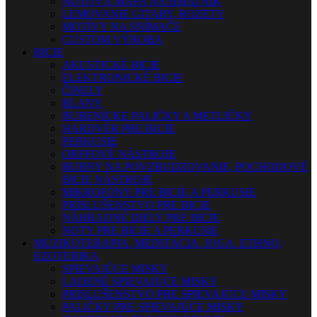
NOTOVÁ MAPA NA HMATNÍK
LEMOVANIE GITARY, ROZETY
MOTÍVY NA SNÍMAČE
CUSTOM VÝROBA
BICIE
AKUSTICKÉ BICIE
ELEKTRONICKÉ BICIE
ČINELY
BLANY
BUBENÍCKE PALIČKY A METLIČKY
HARDVÉR PRE BICIE
PERKUSIE
ORFFOVÉ NÁSTROJE
BUBNY NA POVZBUDZOVANIE, POCHODOVÉ
BICIE NÁSTROJE
MIKROFÓNY PRE BICIE A PERKUSIE
PRÍSLUŠENSTVO PRE BICIE
NÁHRADNÉ DIELY PRE BICIE
NOTY PRE BICIE A PERKUSIE
MUZIKOTERAPIA, MEDITÁCIA, JOGA, ETHNO,
EZOTERIKA
SPIEVAJÚCE MISKY
LADENÉ SPIEVAJÚCE MISKY
PRISLUŠENSTVO PRE SPIEVAJÚCE MISKY
PALIČKY PRE SPIEVAJÚCE MISKY