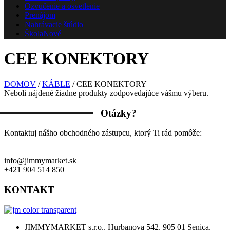
Ozvučenie a osvetlenie
Prenájom
Nahrávacie štúdio
Škola
Nové
CEE KONEKTORY
DOMOV
/
KÁBLE
/ CEE KONEKTORY
Neboli nájdené žiadne produkty zodpovedajúce vášmu výberu.
Otázky?
Kontaktuj nášho obchodného zástupcu, ktorý Ti rád pomôže:
info@jimmymarket.sk
+421 904 514 850
KONTAKT
JIMMYMARKET s.r.o., Hurbanova 542, 905 01 Senica,