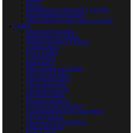
KRYTY
KOMPONENTY PRE RACKY A KUFRE
TRANSPORTNÉ SYSTÉMY
PRÍSLUŠENSTVO PRE OBALY A KUFRE
KÁBLE
NÁSTROJOVÉ KÁBLE
MIKROFÓNOVÉ KÁBLE
REPRODUKTOROVÉ KÁBLE
AUDIO KÁBLE
PATCH KÁBLE
Y ADAPTÉRY
MIDI KÁBLE
DMX A RIADIACE KÁBLE
NAPÁJACIE KÁBLE
ZÁSUVKOVÉ LIŠTY
CEE KONEKTORY
CEE ROZVÁDZAČE
OSTATNÉ KÁBLE
LIVE MULTIKÁBLE
ŠTÚDIOVÉ MULTIKÁBLE
CAT ROZBOČOVAČE A ADAPTÉRY
SIEŤOVÉ KÁBLE
ANALÓGOVÉ STAGEBOXY
KÁBLE METRÁŽ