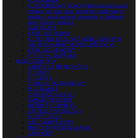
KONEKTORY
KONEKTOROVÉ REDUKCIE
Nájdite si vhodnú
redukciu pre Vaše audio zariadenie a zažite skvelý
komfort + nové možnosti prepojenia pri štúdiovej,
alebo pódiovej aplikácii.
PATCHBAYE
KÁBLOVÉ BUBNY
KUFRE PRE KÁBLOVÉ PRÍSLUŠENSTVO
OSTATNÉ KÁBLOVÉ PRÍSLUŠENSTVO
KÁBLOVÉ MOSTÍKY
SŤAHOVACIE PÁSKY
PRÍSLUŠENSTVO
LADIČKY A METRONÓMY
STOJANY
STOLIČKY
ČISTIACE PROSTRIEDKY
SLÚCHADLÁ
CHRÁNIČE SLUCHU
PAMÄŤOVÉ MÉDIÁ
SIEŤOVÉ ADAPTÉRY
BATÉRIE A NABÍJAČKY
ROZVÁDZAČE
ZÁSUVKOVÉ LIŠTY
MULTIFUNKČNÉ NÁRADIE
LAMPIČKY