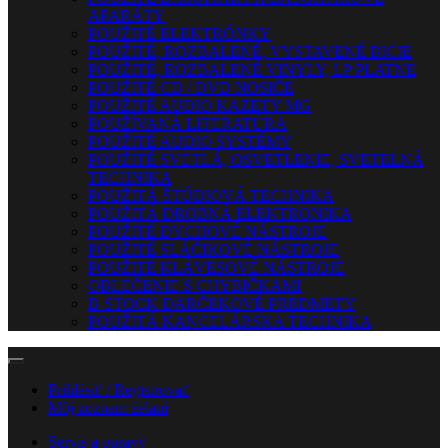
APARÁTY
POUŽITÉ ELEKTRÓNKY
POUŽITÉ, ROZBALENÉ, VYSTAVENÉ BICIE
POUŽITÉ, ROZBALENÉ VINYLY, LP PLATNE
POUŽITÉ CD / DVD NOSIČE
POUŽITÉ AUDIO KAZETY MG
POUŽÍVANÁ LITERATÚRA
POUŽITÉ AUDIO SYSTÉMY
POUŽITÉ SVETLÁ, OSVETLENIE, SVETELNÁ
TECHNIKA
POUŽITÁ ŠTÚDIOVÁ TECHNIKA
POUŽITÁ DROBNÁ ELEKTRONIKA
POUŽITÉ DYCHOVÉ NÁSTROJE
POUŽITÉ SLÁČIKOVÉ NÁSTROJE
POUŽITÉ KLÁVESOVÉ NÁSTROJE
OBLEČENIE S CHYBIČKAMI
B-STOCK DARČEKOVÉ PREDMETY
POUŽITÁ KANCELÁRSKA TECHNIKA
Prihlásiť / Registrovať
Môj zoznam želaní
Servis a opravy