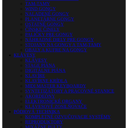
TAM-TAMY
WIND GONGY
NALADENÉ GONGY
PLANETÁRNE GONGY
OSTATNÉ GONGY
ČÍNSKE ČINELY
PALIČKY PRE GONGY
NÁHRADNÉ DIELY PRE GONGY
STOJANY NA GONGY A TAM-TAMY
OBALY A KUFRE NA GONGY
KLÁVESY
KLÁVESY
STAGE PIÁNA
DIGITÁLNE PIÁNA
KLAVÍRE
KLAVÍRNE KRÍDLA
MIDI MASTER KEYBOARDY
SYNTETIZÁTORY A PRACOVNÉ STANICE
AKORDEÓNY
ELEKTRONICKÉ ORGANY
KLÁVESOVÉ ZOSILŇOVAČE
PÓDIOVÁ TECHNIKA
KOMPLETNÉ OZVUČOVACIE SYSTÉMY
REPRODUKTORY
MIXÁŽNE PULTY