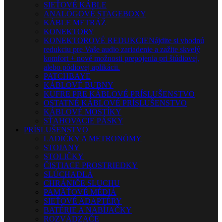
SIEŤOVÉ KÁBLE
ANALÓGOVÉ STAGEBOXY
KÁBLE METRÁŽ
KONEKTORY
KONEKTOROVÉ REDUKCIE
Nájdite si vhodnú
redukciu pre Vaše audio zariadenie a zažite skvelý
komfort + nové možnosti prepojenia pri štúdiovej,
alebo pódiovej aplikácii.
PATCHBAYE
KÁBLOVÉ BUBNY
KUFRE PRE KÁBLOVÉ PRÍSLUŠENSTVO
OSTATNÉ KÁBLOVÉ PRÍSLUŠENSTVO
KÁBLOVÉ MOSTÍKY
SŤAHOVACIE PÁSKY
PRÍSLUŠENSTVO
LADIČKY A METRONÓMY
STOJANY
STOLIČKY
ČISTIACE PROSTRIEDKY
SLÚCHADLÁ
CHRÁNIČE SLUCHU
PAMÄŤOVÉ MÉDIÁ
SIEŤOVÉ ADAPTÉRY
BATÉRIE A NABÍJAČKY
ROZVÁDZAČE