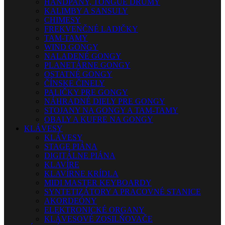
HANDPANY, TONGUE DRUMY
KALIMBY A SANSULY
CHIMESY
FREKVENČNÉ LADIČKY
TAM-TAMY
WIND GONGY
NALADENÉ GONGY
PLANETÁRNE GONGY
OSTATNÉ GONGY
ČÍNSKE ČINELY
PALIČKY PRE GONGY
NÁHRADNÉ DIELY PRE GONGY
STOJANY NA GONGY A TAM-TAMY
OBALY A KUFRE NA GONGY
KLÁVESY
KLÁVESY
STAGE PIÁNA
DIGITÁLNE PIÁNA
KLAVÍRE
KLAVÍRNE KRÍDLA
MIDI MASTER KEYBOARDY
SYNTETIZÁTORY A PRACOVNÉ STANICE
AKORDEÓNY
ELEKTRONICKÉ ORGANY
KLÁVESOVÉ ZOSILŇOVAČE