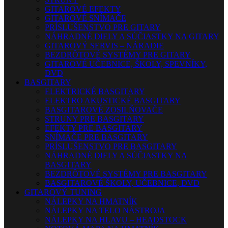
GITAROVÉ EFEKTY
GITAROVÉ SNÍMAČE
PRÍSLUŠENSTVO PRE GITARY
NÁHRADNÉ DIELY A SÚČIASTKY NA GITARY
GITAROVÝ SERVIS – NÁRADIE
BEZDRÔTOVÉ SYSTÉMY PRE GITARY
GITAROVÉ UČEBNICE, ŠKOLY, SPEVNÍKY,
DVD
BASGITARY
ELEKTRICKÉ BASGITARY
ELEKTRO AKUSTICKÉ BASGITARY
BASGITAROVÉ ZOSILŇOVAČE
STRUNY PRE BASGITARY
EFEKTY PRE BASGITARY
SNÍMAČE PRE BASGITARY
PRÍSLUŠENSTVO PRE BASGITARY
NÁHRADNÉ DIELY A SÚČIASTKY NA
BASGITARY
BEZDRÔTOVÉ SYSTÉMY PRE BASGITARY
BASGITAROVÉ ŠKOLY, UČEBNICE, DVD
GITAROVÝ TUNING
NÁLEPKY NA HMATNÍK
NÁLEPKY NA TELO NÁSTROJA
NÁLEPKY NA HLAVU – HEADSTOCK