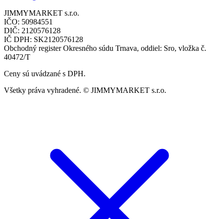
JIMMYMARKET s.r.o.
IČO: 50984551
DIČ: 2120576128
IČ DPH: SK2120576128
Obchodný register Okresného súdu Trnava, oddiel: Sro, vložka č.
40472/T
Ceny sú uvádzané s DPH.
Všetky práva vyhradené. © JIMMYMARKET s.r.o.