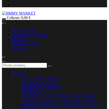
Celkom:
0,00
€
Servis a opravy
Ozvučenie a osvetlenie
Prenájom
Nahrávacie štúdio
Škola
Nové
GITARY
AKUSTICKÉ GITARY
KLASICKÉ GITARY
ELEKTRICKÉ GITARY
UKULELE
COUNTRY A INÉ STRUNOVÉ NÁSTROJE
ZOSILŇOVAČE PRE AKUSTICKÉ GITARY
ZOSILŇOVAČE PRE ELEKTRICKÉ GITARY
STRUNY