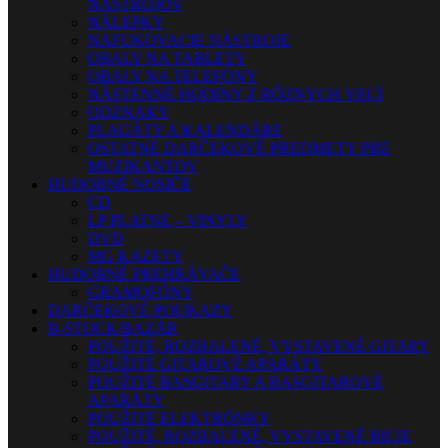
NÁSTROJOV
NÁLEPKY
NAFUKOVACIE NÁSTROJE
OBALY NA TABLETY
OBALY NA TELEFÓNY
NÁSTENNÉ HODINY Z RÔZNYCH VECÍ
ODZNAKY
PLAGÁTY A KALENDÁRE
OSTATNÉ DARČEKOVÉ PREDMETY PRE
MUZIKANTOV
HUDOBNÉ NOSIČE
CD
LP PLATNE – VINYLY
DVD
MG KAZETY
HUDOBNÉ PREHRÁVAČE
GRAMOFÓNY
DARČEKOVÉ POUKAZY
B-STOCK/BAZÁR
POUŽITÉ, ROZBALENÉ, VYSTAVENÉ GITARY
POUŽITÉ GITAROVÉ APARÁTY
POUŽITÉ BASGITARY A BASGITAROVÉ
APARÁTY
POUŽITÉ ELEKTRÓNKY
POUŽITÉ, ROZBALENÉ, VYSTAVENÉ BICIE