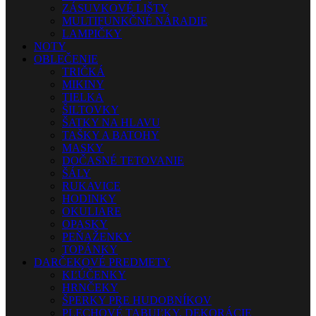
ZÁSUVKOVÉ LIŠTY
MULTIFUNKČNÉ NÁRADIE
LAMPIČKY
NOTY
OBLEČENIE
TRIČKÁ
MIKINY
TIELKA
ŠILTOVKY
ŠATKY NA HLAVU
TAŠKY A BATOHY
MASKY
DOČASNÉ TETOVANIE
ŠÁLY
RUKAVICE
HODINKY
OKULIARE
OPASKY
PEŇAŽENKY
TOPÁNKY
DARČEKOVÉ PREDMETY
KĽÚČENKY
HRNČEKY
ŠPERKY PRE HUDOBNÍKOV
PLECHOVÉ TABUĽKY, DEKORÁCIE