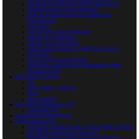
MUZIKANTSKÉ HUDOBNÉ USB KĽÚČE
NÁSTENNÉ LP VINYL HODINY
REPLIKY-MINIATÚRY HUDOBNÝCH
NÁSTROJOV
NÁLEPKY
NAFUKOVACIE NÁSTROJE
OBALY NA TABLETY
OBALY NA TELEFÓNY
NÁSTENNÉ HODINY Z RÔZNYCH VECÍ
ODZNAKY
PLAGÁTY A KALENDÁRE
OSTATNÉ DARČEKOVÉ PREDMETY PRE
MUZIKANTOV
HUDOBNÉ NOSIČE
CD
LP PLATNE – VINYLY
DVD
MG KAZETY
HUDOBNÉ PREHRÁVAČE
GRAMOFÓNY
DARČEKOVÉ POUKAZY
B-STOCK/BAZÁR
POUŽITÉ, ROZBALENÉ, VYSTAVENÉ GITARY
POUŽITÉ GITAROVÉ APARÁTY
POUŽITÉ BASGITARY A BASGITAROVÉ