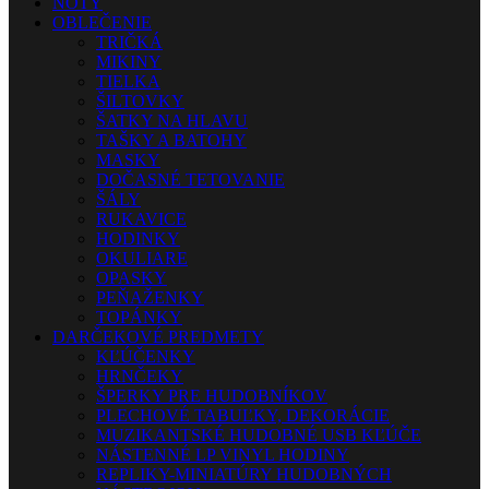
NOTY
OBLEČENIE
TRIČKÁ
MIKINY
TIELKA
ŠILTOVKY
ŠATKY NA HLAVU
TAŠKY A BATOHY
MASKY
DOČASNÉ TETOVANIE
ŠÁLY
RUKAVICE
HODINKY
OKULIARE
OPASKY
PEŇAŽENKY
TOPÁNKY
DARČEKOVÉ PREDMETY
KĽÚČENKY
HRNČEKY
ŠPERKY PRE HUDOBNÍKOV
PLECHOVÉ TABUĽKY, DEKORÁCIE
MUZIKANTSKÉ HUDOBNÉ USB KĽÚČE
NÁSTENNÉ LP VINYL HODINY
REPLIKY-MINIATÚRY HUDOBNÝCH