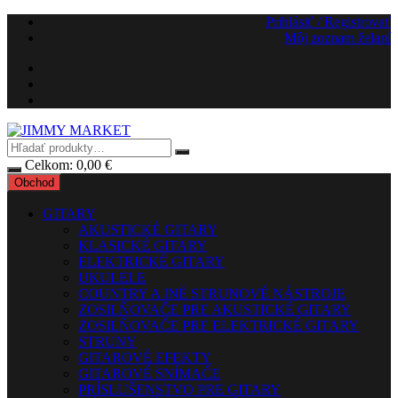
Preskočiť
Prihlásiť / Registrovať
na
Môj zoznam želaní
obsah
Celkom:
0,00
€
Obchod
GITARY
AKUSTICKÉ GITARY
KLASICKÉ GITARY
ELEKTRICKÉ GITARY
UKULELE
COUNTRY A INÉ STRUNOVÉ NÁSTROJE
ZOSILŇOVAČE PRE AKUSTICKÉ GITARY
ZOSILŇOVAČE PRE ELEKTRICKÉ GITARY
STRUNY
GITAROVÉ EFEKTY
GITAROVÉ SNÍMAČE
PRÍSLUŠENSTVO PRE GITARY