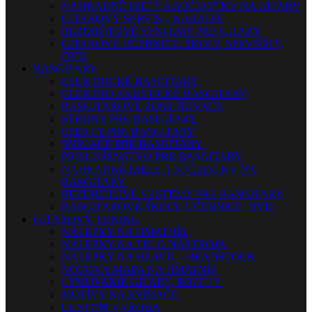
NÁHRADNÉ DIELY A SÚČIASTKY NA GITARY
GITAROVÝ SERVIS – NÁRADIE
BEZDRÔTOVÉ SYSTÉMY PRE GITARY
GITAROVÉ UČEBNICE, ŠKOLY, SPEVNÍKY,
DVD
BASGITARY
ELEKTRICKÉ BASGITARY
ELEKTRO AKUSTICKÉ BASGITARY
BASGITAROVÉ ZOSILŇOVAČE
STRUNY PRE BASGITARY
EFEKTY PRE BASGITARY
SNÍMAČE PRE BASGITARY
PRÍSLUŠENSTVO PRE BASGITARY
NÁHRADNÉ DIELY A SÚČIASTKY NA
BASGITARY
BEZDRÔTOVÉ SYSTÉMY PRE BASGITARY
BASGITAROVÉ ŠKOLY, UČEBNICE, DVD
GITAROVÝ TUNING
NÁLEPKY NA HMATNÍK
NÁLEPKY NA TELO NÁSTROJA
NÁLEPKY NA HLAVU – HEADSTOCK
NOTOVÁ MAPA NA HMATNÍK
LEMOVANIE GITARY, ROZETY
MOTÍVY NA SNÍMAČE
CUSTOM VÝROBA