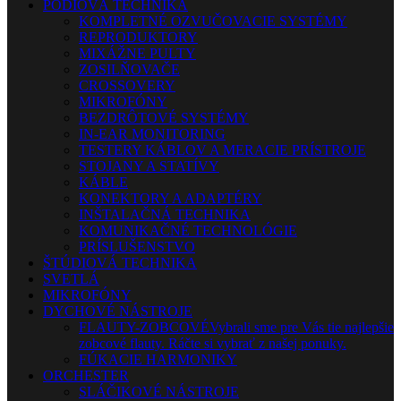
PÓDIOVÁ TECHNIKA
KOMPLETNÉ OZVUČOVACIE SYSTÉMY
REPRODUKTORY
MIXÁŽNE PULTY
ZOSILŇOVAČE
CROSSOVERY
MIKROFÓNY
BEZDRÔTOVÉ SYSTÉMY
IN-EAR MONITORING
TESTERY KÁBLOV A MERACIE PRÍSTROJE
STOJANY A STATÍVY
KÁBLE
KONEKTORY A ADAPTÉRY
INŠTALAČNÁ TECHNIKA
KOMUNIKAČNÉ TECHNOLÓGIE
PRÍSLUŠENSTVO
ŠTÚDIOVÁ TECHNIKA
SVETLÁ
MIKROFÓNY
DYCHOVÉ NÁSTROJE
FLAUTY-ZOBCOVÉ
Vybrali sme pre Vás tie najlepšie
zobcové flauty. Ráčte si vybrať z našej ponuky.
FÚKACIE HARMONIKY
ORCHESTER
SLÁČIKOVÉ NÁSTROJE