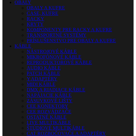
OBALY
OBALY A KUFRE
CASE, KUFRE
RACKY
KRYTY
KOMPONENTY PRE RACKY A KUFRE
TRANSPORTNÉ SYSTÉMY
PRÍSLUŠENSTVO PRE OBALY A KUFRE
KÁBLE
NÁSTROJOVÉ KÁBLE
MIKROFÓNOVÉ KÁBLE
REPRODUKTOROVÉ KÁBLE
AUDIO KÁBLE
PATCH KÁBLE
Y ADAPTÉRY
MIDI KÁBLE
DMX A RIADIACE KÁBLE
NAPÁJACIE KÁBLE
ZÁSUVKOVÉ LIŠTY
CEE KONEKTORY
CEE ROZVÁDZAČE
OSTATNÉ KÁBLE
LIVE MULTIKÁBLE
ŠTÚDIOVÉ MULTIKÁBLE
CAT ROZBOČOVAČE A ADAPTÉRY