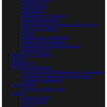
ZOSILŇOVAČE
CROSSOVERY
MIKROFÓNY
BEZDRÔTOVÉ SYSTÉMY
IN-EAR MONITORING
TESTERY KÁBLOV A MERACIE PRÍSTROJE
STOJANY A STATÍVY
KÁBLE
KONEKTORY A ADAPTÉRY
INŠTALAČNÁ TECHNIKA
KOMUNIKAČNÉ TECHNOLÓGIE
PRÍSLUŠENSTVO
ŠTÚDIOVÁ TECHNIKA
SVETLÁ
MIKROFÓNY
DYCHOVÉ NÁSTROJE
FLAUTY-ZOBCOVÉ
Vybrali sme pre Vás tie najlepšie
zobcové flauty. Ráčte si vybrať z našej ponuky.
FÚKACIE HARMONIKY
ORCHESTER
SLÁČIKOVÉ NÁSTROJE
OBALY
OBALY A KUFRE
CASE, KUFRE
RACKY