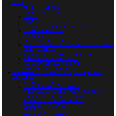
BICIE
AKUSTICKÉ BICIE
ELEKTRONICKÉ BICIE
ČINELY
BLANY
BUBENÍCKE PALIČKY A METLIČKY
HARDVÉR PRE BICIE
PERKUSIE
ORFFOVÉ NÁSTROJE
BUBNY NA POVZBUDZOVANIE, POCHODOVÉ
BICIE NÁSTROJE
MIKROFÓNY PRE BICIE A PERKUSIE
PRÍSLUŠENSTVO PRE BICIE
NÁHRADNÉ DIELY PRE BICIE
NOTY PRE BICIE A PERKUSIE
MUZIKOTERAPIA, MEDITÁCIA, JOGA, ETHNO,
EZOTERIKA
SPIEVAJÚCE MISKY
LADENÉ SPIEVAJÚCE MISKY
PRISLUŠENSTVO PRE SPIEVAJÚCE MISKY
PALIČKY PRE SPIEVAJÚCE MISKY
HANDPANY, TONGUE DRUMY
KALIMBY A SANSULY
CHIMESY
FREKVENČNÉ LADIČKY