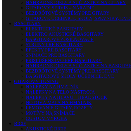
NÁHRADNÉ DIELY A SÚČIASTKY NA GITARY
GITAROVÝ SERVIS – NÁRADIE
BEZDRÔTOVÉ SYSTÉMY PRE GITARY
GITAROVÉ UČEBNICE, ŠKOLY, SPEVNÍKY, DVD
BASGITARY
ELEKTRICKÉ BASGITARY
ELEKTRO AKUSTICKÉ BASGITARY
BASGITAROVÉ ZOSILŇOVAČE
STRUNY PRE BASGITARY
EFEKTY PRE BASGITARY
SNÍMAČE PRE BASGITARY
PRÍSLUŠENSTVO PRE BASGITARY
NÁHRADNÉ DIELY A SÚČIASTKY NA BASGITA
BEZDRÔTOVÉ SYSTÉMY PRE BASGITARY
BASGITAROVÉ ŠKOLY, UČEBNICE, DVD
GITAROVÝ TUNING
NÁLEPKY NA HMATNÍK
NÁLEPKY NA TELO NÁSTROJA
NÁLEPKY NA HLAVU – HEADSTOCK
NOTOVÁ MAPA NA HMATNÍK
LEMOVANIE GITARY, ROZETY
MOTÍVY NA SNÍMAČE
CUSTOM VÝROBA
BICIE
AKUSTICKÉ BICIE