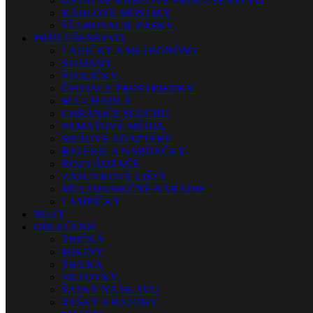
OSTATNÉ KÁBLOVÉ PRÍSLUŠENSTVO
KÁBLOVÉ MOSTÍKY
SŤAHOVACIE PÁSKY
PRÍSLUŠENSTVO
LADIČKY A METRONÓMY
STOJANY
STOLIČKY
ČISTIACE PROSTRIEDKY
SLÚCHADLÁ
CHRÁNIČE SLUCHU
PAMÄŤOVÉ MÉDIÁ
SIEŤOVÉ ADAPTÉRY
BATÉRIE A NABÍJAČKY
ROZVÁDZAČE
ZÁSUVKOVÉ LIŠTY
MULTIFUNKČNÉ NÁRADIE
LAMPIČKY
NOTY
OBLEČENIE
TRIČKÁ
MIKINY
TIELKA
ŠILTOVKY
ŠATKY NA HLAVU
TAŠKY A BATOHY