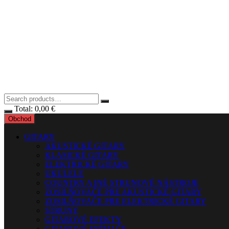
Total:
0,00
€
Obchod
GITARY
AKUSTICKÉ GITARY
KLASICKÉ GITARY
ELEKTRICKÉ GITARY
UKULELE
COUNTRY A INÉ STRUNOVÉ NÁSTROJE
ZOSILŇOVAČE PRE AKUSTICKÉ GITARY
ZOSILŇOVAČE PRE ELEKTRICKÉ GITARY
STRUNY
GITAROVÉ EFEKTY
GITAROVÉ SNÍMAČE