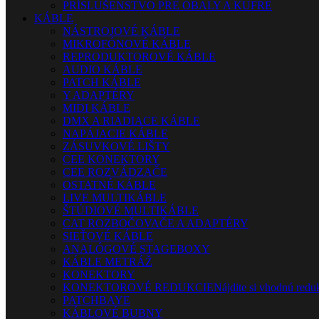
PRÍSLUŠENSTVO PRE OBALY A KUFRE
KÁBLE
NÁSTROJOVÉ KÁBLE
MIKROFÓNOVÉ KÁBLE
REPRODUKTOROVÉ KÁBLE
AUDIO KÁBLE
PATCH KÁBLE
Y ADAPTÉRY
MIDI KÁBLE
DMX A RIADIACE KÁBLE
NAPÁJACIE KÁBLE
ZÁSUVKOVÉ LIŠTY
CEE KONEKTORY
CEE ROZVÁDZAČE
OSTATNÉ KÁBLE
LIVE MULTIKÁBLE
ŠTÚDIOVÉ MULTIKÁBLE
CAT ROZBOČOVAČE A ADAPTÉRY
SIEŤOVÉ KÁBLE
ANALÓGOVÉ STAGEBOXY
KÁBLE METRÁŽ
KONEKTORY
KONEKTOROVÉ REDUKCIE
Nájdite si vhodnú reduk
PATCHBAYE
KÁBLOVÉ BUBNY