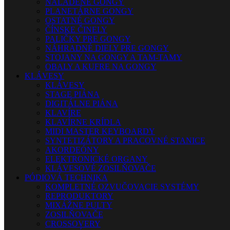
NALADENÉ GONGY
PLANETÁRNE GONGY
OSTATNÉ GONGY
ČÍNSKE ČINELY
PALIČKY PRE GONGY
NÁHRADNÉ DIELY PRE GONGY
STOJANY NA GONGY A TAM-TAMY
OBALY A KUFRE NA GONGY
KLÁVESY
KLÁVESY
STAGE PIÁNA
DIGITÁLNE PIÁNA
KLAVÍRE
KLAVÍRNE KRÍDLA
MIDI MASTER KEYBOARDY
SYNTETIZÁTORY A PRACOVNÉ STANICE
AKORDEÓNY
ELEKTRONICKÉ ORGANY
KLÁVESOVÉ ZOSILŇOVAČE
PÓDIOVÁ TECHNIKA
KOMPLETNÉ OZVUČOVACIE SYSTÉMY
REPRODUKTORY
MIXÁŽNE PULTY
ZOSILŇOVAČE
CROSSOVERY