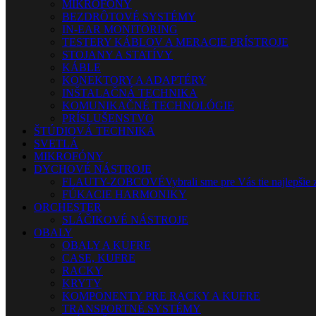
MIKROFÓNY
BEZDRÔTOVÉ SYSTÉMY
IN-EAR MONITORING
TESTERY KÁBLOV A MERACIE PRÍSTROJE
STOJANY A STATÍVY
KÁBLE
KONEKTORY A ADAPTÉRY
INŠTALAČNÁ TECHNIKA
KOMUNIKAČNÉ TECHNOLÓGIE
PRÍSLUŠENSTVO
ŠTÚDIOVÁ TECHNIKA
SVETLÁ
MIKROFÓNY
DYCHOVÉ NÁSTROJE
FLAUTY-ZOBCOVÉ
Vybrali sme pre Vás tie najlepšie 
FÚKACIE HARMONIKY
ORCHESTER
SLÁČIKOVÉ NÁSTROJE
OBALY
OBALY A KUFRE
CASE, KUFRE
RACKY
KRYTY
KOMPONENTY PRE RACKY A KUFRE
TRANSPORTNÉ SYSTÉMY