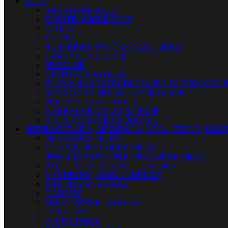
BICIE
AKUSTICKÉ BICIE
ELEKTRONICKÉ BICIE
ČINELY
BLANY
BUBENÍCKE PALIČKY A METLIČKY
HARDVÉR PRE BICIE
PERKUSIE
ORFFOVÉ NÁSTROJE
BUBNY NA POVZBUDZOVANIE, POCHODOVÉ B
MIKROFÓNY PRE BICIE A PERKUSIE
PRÍSLUŠENSTVO PRE BICIE
NÁHRADNÉ DIELY PRE BICIE
NOTY PRE BICIE A PERKUSIE
MUZIKOTERAPIA, MEDITÁCIA, JOGA, ETHNO, EZO
SPIEVAJÚCE MISKY
LADENÉ SPIEVAJÚCE MISKY
PRISLUŠENSTVO PRE SPIEVAJÚCE MISKY
PALIČKY PRE SPIEVAJÚCE MISKY
HANDPANY, TONGUE DRUMY
KALIMBY A SANSULY
CHIMESY
FREKVENČNÉ LADIČKY
TAM-TAMY
WIND GONGY