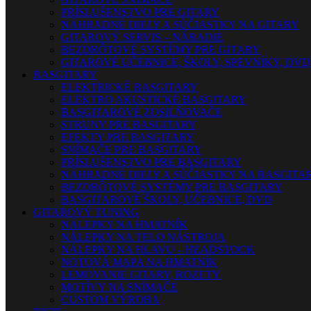
PRÍSLUŠENSTVO PRE GITARY
NÁHRADNÉ DIELY A SÚČIASTKY NA GITARY
GITAROVÝ SERVIS – NÁRADIE
BEZDRÔTOVÉ SYSTÉMY PRE GITARY
GITAROVÉ UČEBNICE, ŠKOLY, SPEVNÍKY, DVD
BASGITARY
ELEKTRICKÉ BASGITARY
ELEKTRO AKUSTICKÉ BASGITARY
BASGITAROVÉ ZOSILŇOVAČE
STRUNY PRE BASGITARY
EFEKTY PRE BASGITARY
SNÍMAČE PRE BASGITARY
PRÍSLUŠENSTVO PRE BASGITARY
NÁHRADNÉ DIELY A SÚČIASTKY NA BASGITA
BEZDRÔTOVÉ SYSTÉMY PRE BASGITARY
BASGITAROVÉ ŠKOLY, UČEBNICE, DVD
GITAROVÝ TUNING
NÁLEPKY NA HMATNÍK
NÁLEPKY NA TELO NÁSTROJA
NÁLEPKY NA HLAVU – HEADSTOCK
NOTOVÁ MAPA NA HMATNÍK
LEMOVANIE GITARY, ROZETY
MOTÍVY NA SNÍMAČE
CUSTOM VÝROBA