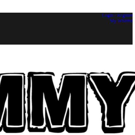
Login / Register
My Wishlist