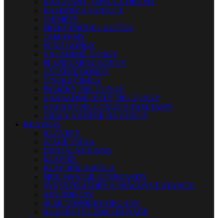
HANDPANY, TONGUE DRUMY
KALIMBY A SANSULY
CHIMESY
FREKVENČNÉ LADIČKY
TAM-TAMY
WIND GONGY
NALADENÉ GONGY
PLANETÁRNE GONGY
OSTATNÉ GONGY
ČÍNSKE ČINELY
PALIČKY PRE GONGY
NÁHRADNÉ DIELY PRE GONGY
STOJANY NA GONGY A TAM-TAMY
OBALY A KUFRE NA GONGY
KLÁVESY
KLÁVESY
STAGE PIÁNA
DIGITÁLNE PIÁNA
KLAVÍRE
KLAVÍRNE KRÍDLA
MIDI MASTER KEYBOARDY
SYNTETIZÁTORY A PRACOVNÉ STANICE
AKORDEÓNY
ELEKTRONICKÉ ORGANY
KLÁVESOVÉ ZOSILŇOVAČE