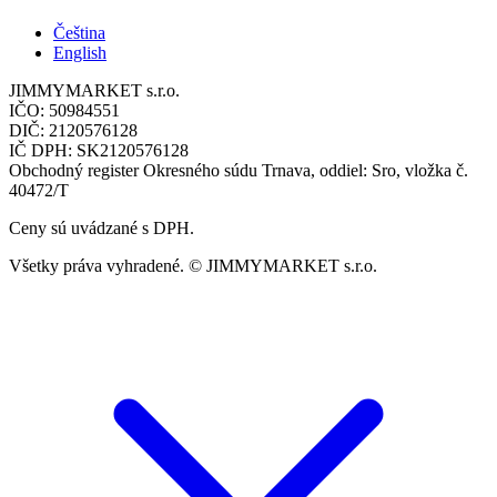
Čeština
English
JIMMYMARKET s.r.o.
IČO: 50984551
DIČ: 2120576128
IČ DPH: SK2120576128
Obchodný register Okresného súdu Trnava, oddiel: Sro, vložka č.
40472/T
Ceny sú uvádzané s DPH.
Všetky práva vyhradené. © JIMMYMARKET s.r.o.