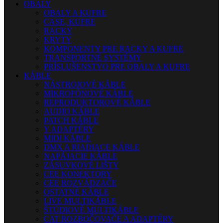
OBALY
OBALY A KUFRE
CASE, KUFRE
RACKY
KRYTY
KOMPONENTY PRE RACKY A KUFRE
TRANSPORTNÉ SYSTÉMY
PRÍSLUŠENSTVO PRE OBALY A KUFRE
KÁBLE
NÁSTROJOVÉ KÁBLE
MIKROFÓNOVÉ KÁBLE
REPRODUKTOROVÉ KÁBLE
AUDIO KÁBLE
PATCH KÁBLE
Y ADAPTÉRY
MIDI KÁBLE
DMX A RIADIACE KÁBLE
NAPÁJACIE KÁBLE
ZÁSUVKOVÉ LIŠTY
CEE KONEKTORY
CEE ROZVÁDZAČE
OSTATNÉ KÁBLE
LIVE MULTIKÁBLE
ŠTÚDIOVÉ MULTIKÁBLE
CAT ROZBOČOVAČE A ADAPTÉRY