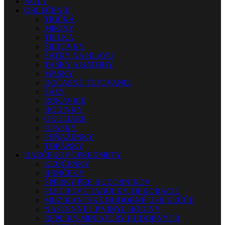
NOTY
OBLEČENIE
TRIČKÁ
MIKINY
TIELKA
ŠILTOVKY
ŠATKY NA HLAVU
TAŠKY A BATOHY
MASKY
DOČASNÉ TETOVANIE
ŠÁLY
RUKAVICE
HODINKY
OKULIARE
OPASKY
PEŇAŽENKY
TOPÁNKY
DARČEKOVÉ PREDMETY
KĽÚČENKY
HRNČEKY
ŠPERKY PRE HUDOBNÍKOV
PLECHOVÉ TABUĽKY, DEKORÁCIE
MUZIKANTSKÉ HUDOBNÉ USB KĽÚČE
NÁSTENNÉ LP VINYL HODINY
REPLIKY-MINIATÚRY HUDOBNÝCH