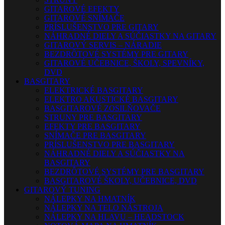
GITAROVÉ EFEKTY
GITAROVÉ SNÍMAČE
PRÍSLUŠENSTVO PRE GITARY
NÁHRADNÉ DIELY A SÚČIASTKY NA GITARY
GITAROVÝ SERVIS – NÁRADIE
BEZDRÔTOVÉ SYSTÉMY PRE GITARY
GITAROVÉ UČEBNICE, ŠKOLY, SPEVNÍKY,
DVD
BASGITARY
ELEKTRICKÉ BASGITARY
ELEKTRO AKUSTICKÉ BASGITARY
BASGITAROVÉ ZOSILŇOVAČE
STRUNY PRE BASGITARY
EFEKTY PRE BASGITARY
SNÍMAČE PRE BASGITARY
PRÍSLUŠENSTVO PRE BASGITARY
NÁHRADNÉ DIELY A SÚČIASTKY NA
BASGITARY
BEZDRÔTOVÉ SYSTÉMY PRE BASGITARY
BASGITAROVÉ ŠKOLY, UČEBNICE, DVD
GITAROVÝ TUNING
NÁLEPKY NA HMATNÍK
NÁLEPKY NA TELO NÁSTROJA
NÁLEPKY NA HLAVU – HEADSTOCK