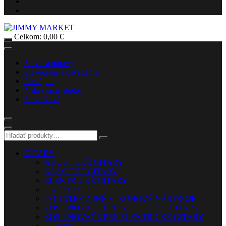
Celkom:
0,00
€
Servis a opravy
Ozvučenie a osvetlenie
Prenájom
Nahrávacie štúdio
Škola
Nové
GITARY
AKUSTICKÉ GITARY
KLASICKÉ GITARY
ELEKTRICKÉ GITARY
UKULELE
COUNTRY A INÉ STRUNOVÉ NÁSTROJE
ZOSILŇOVAČE PRE AKUSTICKÉ GITARY
ZOSILŇOVAČE PRE ELEKTRICKÉ GITARY
STRUNY