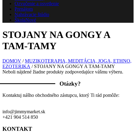
Ozvučenie a osvetlenie
Prenájom
Nahrávacie štúdio
Škola
Nové
STOJANY NA GONGY A
TAM-TAMY
DOMOV
/
MUZIKOTERAPIA, MEDITÁCIA, JOGA, ETHNO,
EZOTERIKA
/ STOJANY NA GONGY A TAM-TAMY
Neboli nájdené žiadne produkty zodpovedajúce vášmu výberu.
Otázky?
Kontaktuj nášho obchodného zástupcu, ktorý Ti rád pomôže:
info@jimmymarket.sk
+421 904 514 850
KONTAKT