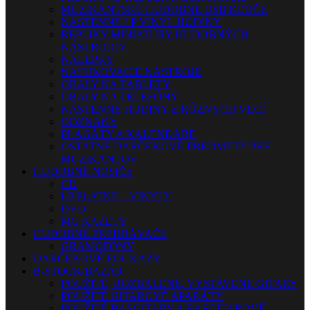
MUZIKANTSKÉ HUDOBNÉ USB KĽÚČE
NÁSTENNÉ LP VINYL HODINY
REPLIKY-MINIATÚRY HUDOBNÝCH
NÁSTROJOV
NÁLEPKY
NAFUKOVACIE NÁSTROJE
OBALY NA TABLETY
OBALY NA TELEFÓNY
NÁSTENNÉ HODINY Z RÔZNYCH VECÍ
ODZNAKY
PLAGÁTY A KALENDÁRE
OSTATNÉ DARČEKOVÉ PREDMETY PRE
MUZIKANTOV
HUDOBNÉ NOSIČE
CD
LP PLATNE – VINYLY
DVD
MG KAZETY
HUDOBNÉ PREHRÁVAČE
GRAMOFÓNY
DARČEKOVÉ POUKAZY
B-STOCK/BAZÁR
POUŽITÉ, ROZBALENÉ, VYSTAVENÉ GITARY
POUŽITÉ GITAROVÉ APARÁTY
POUŽITÉ BASGITARY A BASGITAROVÉ