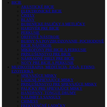
BICIE
AKUSTICKÉ BICIE
ELEKTRONICKÉ BICIE
ČINELY
BLANY
BUBENÍCKE PALIČKY A METLIČKY
HARDVÉR PRE BICIE
PERKUSIE
ORFFOVÉ NÁSTROJE
BUBNY NA POVZBUDZOVANIE, POCHODOVÉ
BICIE NÁSTROJE
MIKROFÓNY PRE BICIE A PERKUSIE
PRÍSLUŠENSTVO PRE BICIE
NÁHRADNÉ DIELY PRE BICIE
NOTY PRE BICIE A PERKUSIE
MUZIKOTERAPIA, MEDITÁCIA, JOGA, ETHNO,
EZOTERIKA
SPIEVAJÚCE MISKY
LADENÉ SPIEVAJÚCE MISKY
PRISLUŠENSTVO PRE SPIEVAJÚCE MISKY
PALIČKY PRE SPIEVAJÚCE MISKY
HANDPANY, TONGUE DRUMY
KALIMBY A SANSULY
CHIMESY
FREKVENČNÉ LADIČKY