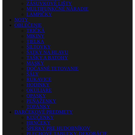
ZÁSUVKOVÉ LIŠTY
MULTIFUNKČNÉ NÁRADIE
LAMPIČKY
NOTY
OBLEČENIE
TRIČKÁ
MIKINY
TIELKA
ŠILTOVKY
ŠATKY NA HLAVU
TAŠKY A BATOHY
MASKY
DOČASNÉ TETOVANIE
ŠÁLY
RUKAVICE
HODINKY
OKULIARE
OPASKY
PEŇAŽENKY
TOPÁNKY
DARČEKOVÉ PREDMETY
KĽÚČENKY
HRNČEKY
ŠPERKY PRE HUDOBNÍKOV
PLECHOVÉ TABUĽKY, DEKORÁCIE