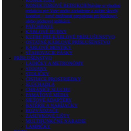
KONEKTORY
KONEKTOROVÉ REDUKCIE
Nájdite si vhodnú
redukciu pre Vaše audio zariadenie a zažite skvelý
komfort + nové možnosti prepojenia pri štúdiovej,
alebo pódiovej aplikácii.
PATCHBAYE
KÁBLOVÉ BUBNY
KUFRE PRE KÁBLOVÉ PRÍSLUŠENSTVO
OSTATNÉ KÁBLOVÉ PRÍSLUŠENSTVO
KÁBLOVÉ MOSTÍKY
SŤAHOVACIE PÁSKY
PRÍSLUŠENSTVO
LADIČKY A METRONÓMY
STOJANY
STOLIČKY
ČISTIACE PROSTRIEDKY
SLÚCHADLÁ
CHRÁNIČE SLUCHU
PAMÄŤOVÉ MÉDIÁ
SIEŤOVÉ ADAPTÉRY
BATÉRIE A NABÍJAČKY
ROZVÁDZAČE
ZÁSUVKOVÉ LIŠTY
MULTIFUNKČNÉ NÁRADIE
LAMPIČKY