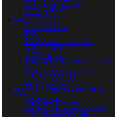
NOTOVÁ MAPA NA HMATNÍK
LEMOVANIE GITARY, ROZETY
MOTÍVY NA SNÍMAČE
CUSTOM VÝROBA
BICIE
AKUSTICKÉ BICIE
ELEKTRONICKÉ BICIE
ČINELY
BLANY
BUBENÍCKE PALIČKY A METLIČKY
HARDVÉR PRE BICIE
PERKUSIE
ORFFOVÉ NÁSTROJE
BUBNY NA POVZBUDZOVANIE, POCHODOVÉ
BICIE NÁSTROJE
MIKROFÓNY PRE BICIE A PERKUSIE
PRÍSLUŠENSTVO PRE BICIE
NÁHRADNÉ DIELY PRE BICIE
NOTY PRE BICIE A PERKUSIE
MUZIKOTERAPIA, MEDITÁCIA, JOGA, ETHNO,
EZOTERIKA
SPIEVAJÚCE MISKY
LADENÉ SPIEVAJÚCE MISKY
PRISLUŠENSTVO PRE SPIEVAJÚCE MISKY
PALIČKY PRE SPIEVAJÚCE MISKY