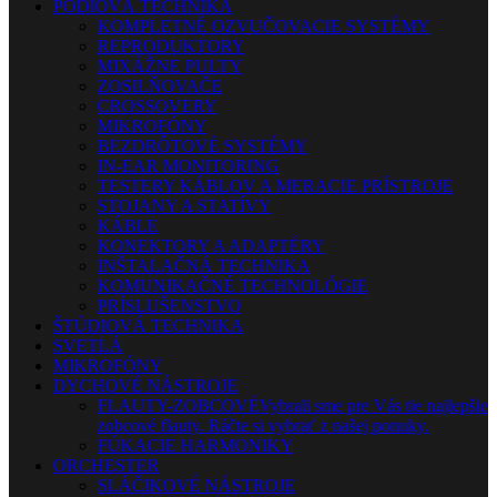
PÓDIOVÁ TECHNIKA
KOMPLETNÉ OZVUČOVACIE SYSTÉMY
REPRODUKTORY
MIXÁŽNE PULTY
ZOSILŇOVAČE
CROSSOVERY
MIKROFÓNY
BEZDRÔTOVÉ SYSTÉMY
IN-EAR MONITORING
TESTERY KÁBLOV A MERACIE PRÍSTROJE
STOJANY A STATÍVY
KÁBLE
KONEKTORY A ADAPTÉRY
INŠTALAČNÁ TECHNIKA
KOMUNIKAČNÉ TECHNOLÓGIE
PRÍSLUŠENSTVO
ŠTÚDIOVÁ TECHNIKA
SVETLÁ
MIKROFÓNY
DYCHOVÉ NÁSTROJE
FLAUTY-ZOBCOVÉ
Vybrali sme pre Vás tie najlepšie
zobcové flauty. Ráčte si vybrať z našej ponuky.
FÚKACIE HARMONIKY
ORCHESTER
SLÁČIKOVÉ NÁSTROJE