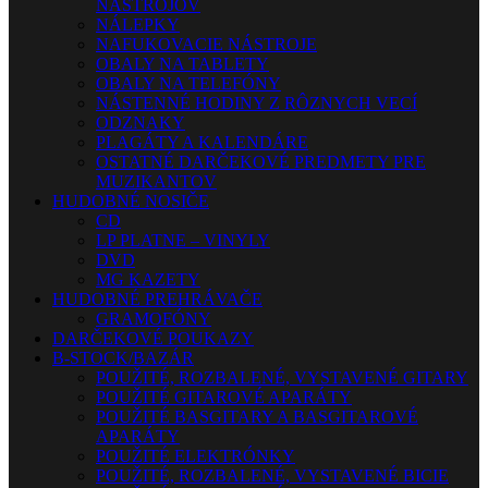
NÁSTROJOV
NÁLEPKY
NAFUKOVACIE NÁSTROJE
OBALY NA TABLETY
OBALY NA TELEFÓNY
NÁSTENNÉ HODINY Z RÔZNYCH VECÍ
ODZNAKY
PLAGÁTY A KALENDÁRE
OSTATNÉ DARČEKOVÉ PREDMETY PRE
MUZIKANTOV
HUDOBNÉ NOSIČE
CD
LP PLATNE – VINYLY
DVD
MG KAZETY
HUDOBNÉ PREHRÁVAČE
GRAMOFÓNY
DARČEKOVÉ POUKAZY
B-STOCK/BAZÁR
POUŽITÉ, ROZBALENÉ, VYSTAVENÉ GITARY
POUŽITÉ GITAROVÉ APARÁTY
POUŽITÉ BASGITARY A BASGITAROVÉ
APARÁTY
POUŽITÉ ELEKTRÓNKY
POUŽITÉ, ROZBALENÉ, VYSTAVENÉ BICIE