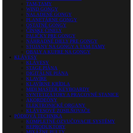
TAM-TAMY
WIND GONGY
NALADENÉ GONGY
PLANETÁRNE GONGY
OSTATNÉ GONGY
ČÍNSKE ČINELY
PALIČKY PRE GONGY
NÁHRADNÉ DIELY PRE GONGY
STOJANY NA GONGY A TAM-TAMY
OBALY A KUFRE NA GONGY
KLÁVESY
KLÁVESY
STAGE PIÁNA
DIGITÁLNE PIÁNA
KLAVÍRE
KLAVÍRNE KRÍDLA
MIDI MASTER KEYBOARDY
SYNTETIZÁTORY A PRACOVNÉ STANICE
AKORDEÓNY
ELEKTRONICKÉ ORGANY
KLÁVESOVÉ ZOSILŇOVAČE
PÓDIOVÁ TECHNIKA
KOMPLETNÉ OZVUČOVACIE SYSTÉMY
REPRODUKTORY
MIXÁŽNE PULTY