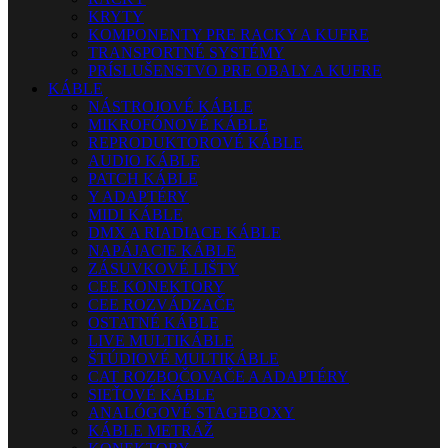
KRYTY
KOMPONENTY PRE RACKY A KUFRE
TRANSPORTNÉ SYSTÉMY
PRÍSLUŠENSTVO PRE OBALY A KUFRE
KÁBLE
NÁSTROJOVÉ KÁBLE
MIKROFÓNOVÉ KÁBLE
REPRODUKTOROVÉ KÁBLE
AUDIO KÁBLE
PATCH KÁBLE
Y ADAPTÉRY
MIDI KÁBLE
DMX A RIADIACE KÁBLE
NAPÁJACIE KÁBLE
ZÁSUVKOVÉ LIŠTY
CEE KONEKTORY
CEE ROZVÁDZAČE
OSTATNÉ KÁBLE
LIVE MULTIKÁBLE
ŠTÚDIOVÉ MULTIKÁBLE
CAT ROZBOČOVAČE A ADAPTÉRY
SIEŤOVÉ KÁBLE
ANALÓGOVÉ STAGEBOXY
KÁBLE METRÁŽ