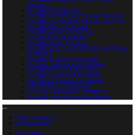
APARÁTY
POUŽITÉ ELEKTRÓNKY
POUŽITÉ, ROZBALENÉ, VYSTAVENÉ BICIE
POUŽITÉ, ROZBALENÉ VINYLY, LP PLATNE
POUŽITÉ CD / DVD NOSIČE
POUŽITÉ AUDIO KAZETY MG
POUŽÍVANÁ LITERATÚRA
POUŽITÉ AUDIO SYSTÉMY
POUŽITÉ SVETLÁ, OSVETLENIE, SVETELNÁ
TECHNIKA
POUŽITÁ ŠTÚDIOVÁ TECHNIKA
POUŽITÁ DROBNÁ ELEKTRONIKA
POUŽITÉ DYCHOVÉ NÁSTROJE
POUŽITÉ SLÁČIKOVÉ NÁSTROJE
POUŽITÉ KLÁVESOVÉ NÁSTROJE
OBLEČENIE S CHYBIČKAMI
B-STOCK DARČEKOVÉ PREDMETY
POUŽITÁ KANCELÁRSKA TECHNIKA
Prihlásiť / Registrovať
Môj zoznam želaní
Servis a opravy