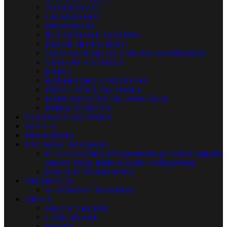
ZOSILŇOVAČE
CROSSOVERY
MIKROFÓNY
BEZDRÔTOVÉ SYSTÉMY
IN-EAR MONITORING
TESTERY KÁBLOV A MERACIE PRÍSTROJE
STOJANY A STATÍVY
KÁBLE
KONEKTORY A ADAPTÉRY
INŠTALAČNÁ TECHNIKA
KOMUNIKAČNÉ TECHNOLÓGIE
PRÍSLUŠENSTVO
ŠTÚDIOVÁ TECHNIKA
SVETLÁ
MIKROFÓNY
DYCHOVÉ NÁSTROJE
FLAUTY-ZOBCOVÉ
Vybrali sme pre Vás tie najlepšie
zobcové flauty. Ráčte si vybrať z našej ponuky.
FÚKACIE HARMONIKY
ORCHESTER
SLÁČIKOVÉ NÁSTROJE
OBALY
OBALY A KUFRE
CASE, KUFRE
RACKY