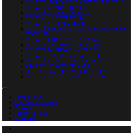
POUŽITÉ, ROZBALENÉ VINYLY, LP PLATNE
POUŽITÉ CD / DVD NOSIČE
POUŽITÉ AUDIO KAZETY MG
POUŽÍVANÁ LITERATÚRA
POUŽITÉ AUDIO SYSTÉMY
POUŽITÉ SVETLÁ, OSVETLENIE, SVETELNÁ
TECHNIKA
POUŽITÁ ŠTÚDIOVÁ TECHNIKA
POUŽITÁ DROBNÁ ELEKTRONIKA
POUŽITÉ DYCHOVÉ NÁSTROJE
POUŽITÉ SLÁČIKOVÉ NÁSTROJE
POUŽITÉ KLÁVESOVÉ NÁSTROJE
OBLEČENIE S CHYBIČKAMI
B-STOCK DARČEKOVÉ PREDMETY
POUŽITÁ KANCELÁRSKA TECHNIKA
Servis a opravy
Ozvučenie a osvetlenie
Prenájom
Nahrávacie štúdio
Škola
Nové