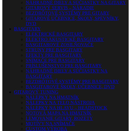
NÁHRADNÉ DIELY A SÚČIASTKY NA GITARY
GITAROVÝ SERVIS – NÁRADIE
BEZDRÔTOVÉ SYSTÉMY PRE GITARY
GITAROVÉ UČEBNICE, ŠKOLY, SPEVNÍKY,
DVD
BASGITARY
ELEKTRICKÉ BASGITARY
ELEKTRO AKUSTICKÉ BASGITARY
BASGITAROVÉ ZOSILŇOVAČE
STRUNY PRE BASGITARY
EFEKTY PRE BASGITARY
SNÍMAČE PRE BASGITARY
PRÍSLUŠENSTVO PRE BASGITARY
NÁHRADNÉ DIELY A SÚČIASTKY NA
BASGITARY
BEZDRÔTOVÉ SYSTÉMY PRE BASGITARY
BASGITAROVÉ ŠKOLY, UČEBNICE, DVD
GITAROVÝ TUNING
NÁLEPKY NA HMATNÍK
NÁLEPKY NA TELO NÁSTROJA
NÁLEPKY NA HLAVU – HEADSTOCK
NOTOVÁ MAPA NA HMATNÍK
LEMOVANIE GITARY, ROZETY
MOTÍVY NA SNÍMAČE
CUSTOM VÝROBA