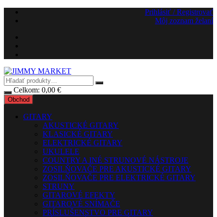
Preskočiť
Prihlásiť / Registrovať
na
Môj zoznam želaní
obsah
Celkom:
0,00
€
Obchod
GITARY
AKUSTICKÉ GITARY
KLASICKÉ GITARY
ELEKTRICKÉ GITARY
UKULELE
COUNTRY A INÉ STRUNOVÉ NÁSTROJE
ZOSILŇOVAČE PRE AKUSTICKÉ GITARY
ZOSILŇOVAČE PRE ELEKTRICKÉ GITARY
STRUNY
GITAROVÉ EFEKTY
GITAROVÉ SNÍMAČE
PRÍSLUŠENSTVO PRE GITARY