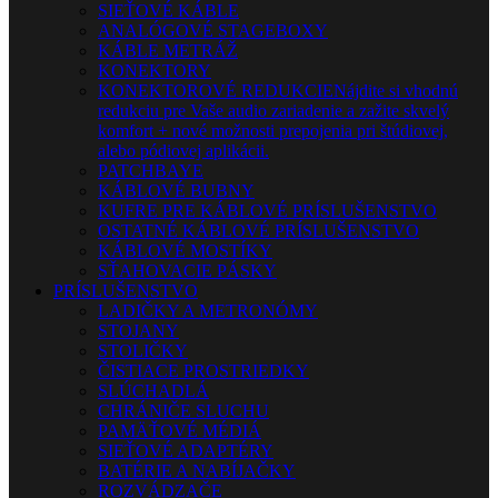
SIEŤOVÉ KÁBLE
ANALÓGOVÉ STAGEBOXY
KÁBLE METRÁŽ
KONEKTORY
KONEKTOROVÉ REDUKCIE
Nájdite si vhodnú
redukciu pre Vaše audio zariadenie a zažite skvelý
komfort + nové možnosti prepojenia pri štúdiovej,
alebo pódiovej aplikácii.
PATCHBAYE
KÁBLOVÉ BUBNY
KUFRE PRE KÁBLOVÉ PRÍSLUŠENSTVO
OSTATNÉ KÁBLOVÉ PRÍSLUŠENSTVO
KÁBLOVÉ MOSTÍKY
SŤAHOVACIE PÁSKY
PRÍSLUŠENSTVO
LADIČKY A METRONÓMY
STOJANY
STOLIČKY
ČISTIACE PROSTRIEDKY
SLÚCHADLÁ
CHRÁNIČE SLUCHU
PAMÄŤOVÉ MÉDIÁ
SIEŤOVÉ ADAPTÉRY
BATÉRIE A NABÍJAČKY
ROZVÁDZAČE