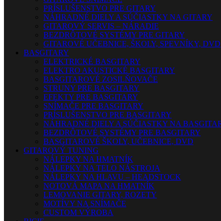
PRÍSLUŠENSTVO PRE GITARY
NÁHRADNÉ DIELY A SÚČIASTKY NA GITARY
GITAROVÝ SERVIS – NÁRADIE
BEZDRÔTOVÉ SYSTÉMY PRE GITARY
GITAROVÉ UČEBNICE, ŠKOLY, SPEVNÍKY, DVD
BASGITARY
ELEKTRICKÉ BASGITARY
ELEKTRO AKUSTICKÉ BASGITARY
BASGITAROVÉ ZOSILŇOVAČE
STRUNY PRE BASGITARY
EFEKTY PRE BASGITARY
SNÍMAČE PRE BASGITARY
PRÍSLUŠENSTVO PRE BASGITARY
NÁHRADNÉ DIELY A SÚČIASTKY NA BASGITA
BEZDRÔTOVÉ SYSTÉMY PRE BASGITARY
BASGITAROVÉ ŠKOLY, UČEBNICE, DVD
GITAROVÝ TUNING
NÁLEPKY NA HMATNÍK
NÁLEPKY NA TELO NÁSTROJA
NÁLEPKY NA HLAVU – HEADSTOCK
NOTOVÁ MAPA NA HMATNÍK
LEMOVANIE GITARY, ROZETY
MOTÍVY NA SNÍMAČE
CUSTOM VÝROBA