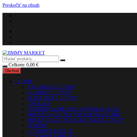
Preskočiť na obsah
Celkom:
0,00
€
Obchod
GITARY
AKUSTICKÉ GITARY
KLASICKÉ GITARY
ELEKTRICKÉ GITARY
UKULELE
COUNTRY A INÉ STRUNOVÉ NÁSTROJE
ZOSILŇOVAČE PRE AKUSTICKÉ GITARY
ZOSILŇOVAČE PRE ELEKTRICKÉ GITARY
STRUNY
GITAROVÉ EFEKTY
GITAROVÉ SNÍMAČE