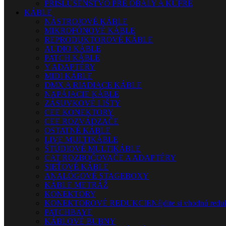
PRÍSLUŠENSTVO PRE OBALY A KUFRE
KÁBLE
NÁSTROJOVÉ KÁBLE
MIKROFÓNOVÉ KÁBLE
REPRODUKTOROVÉ KÁBLE
AUDIO KÁBLE
PATCH KÁBLE
Y ADAPTÉRY
MIDI KÁBLE
DMX A RIADIACE KÁBLE
NAPÁJACIE KÁBLE
ZÁSUVKOVÉ LIŠTY
CEE KONEKTORY
CEE ROZVÁDZAČE
OSTATNÉ KÁBLE
LIVE MULTIKÁBLE
ŠTÚDIOVÉ MULTIKÁBLE
CAT ROZBOČOVAČE A ADAPTÉRY
SIEŤOVÉ KÁBLE
ANALÓGOVÉ STAGEBOXY
KÁBLE METRÁŽ
KONEKTORY
KONEKTOROVÉ REDUKCIE
Nájdite si vhodnú reduk
PATCHBAYE
KÁBLOVÉ BUBNY