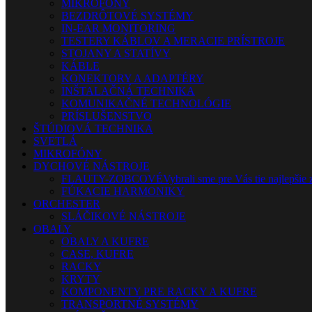
MIKROFÓNY
BEZDRÔTOVÉ SYSTÉMY
IN-EAR MONITORING
TESTERY KÁBLOV A MERACIE PRÍSTROJE
STOJANY A STATÍVY
KÁBLE
KONEKTORY A ADAPTÉRY
INŠTALAČNÁ TECHNIKA
KOMUNIKAČNÉ TECHNOLÓGIE
PRÍSLUŠENSTVO
ŠTÚDIOVÁ TECHNIKA
SVETLÁ
MIKROFÓNY
DYCHOVÉ NÁSTROJE
FLAUTY-ZOBCOVÉ
Vybrali sme pre Vás tie najlepšie 
FÚKACIE HARMONIKY
ORCHESTER
SLÁČIKOVÉ NÁSTROJE
OBALY
OBALY A KUFRE
CASE, KUFRE
RACKY
KRYTY
KOMPONENTY PRE RACKY A KUFRE
TRANSPORTNÉ SYSTÉMY