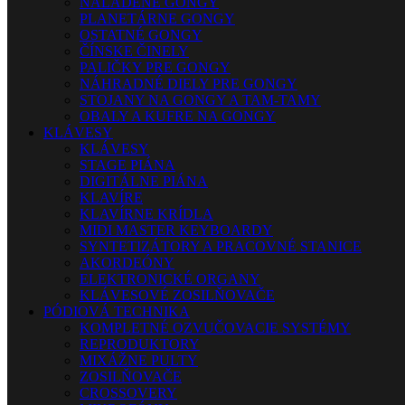
NALADENÉ GONGY
PLANETÁRNE GONGY
OSTATNÉ GONGY
ČÍNSKE ČINELY
PALIČKY PRE GONGY
NÁHRADNÉ DIELY PRE GONGY
STOJANY NA GONGY A TAM-TAMY
OBALY A KUFRE NA GONGY
KLÁVESY
KLÁVESY
STAGE PIÁNA
DIGITÁLNE PIÁNA
KLAVÍRE
KLAVÍRNE KRÍDLA
MIDI MASTER KEYBOARDY
SYNTETIZÁTORY A PRACOVNÉ STANICE
AKORDEÓNY
ELEKTRONICKÉ ORGANY
KLÁVESOVÉ ZOSILŇOVAČE
PÓDIOVÁ TECHNIKA
KOMPLETNÉ OZVUČOVACIE SYSTÉMY
REPRODUKTORY
MIXÁŽNE PULTY
ZOSILŇOVAČE
CROSSOVERY