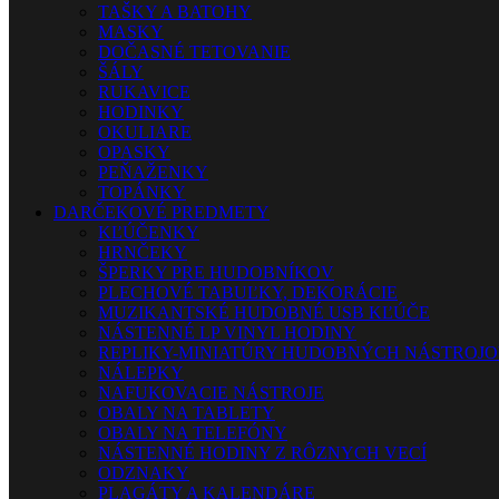
TAŠKY A BATOHY
MASKY
DOČASNÉ TETOVANIE
ŠÁLY
RUKAVICE
HODINKY
OKULIARE
OPASKY
PEŇAŽENKY
TOPÁNKY
DARČEKOVÉ PREDMETY
KĽÚČENKY
HRNČEKY
ŠPERKY PRE HUDOBNÍKOV
PLECHOVÉ TABUĽKY, DEKORÁCIE
MUZIKANTSKÉ HUDOBNÉ USB KĽÚČE
NÁSTENNÉ LP VINYL HODINY
REPLIKY-MINIATÚRY HUDOBNÝCH NÁSTROJ
NÁLEPKY
NAFUKOVACIE NÁSTROJE
OBALY NA TABLETY
OBALY NA TELEFÓNY
NÁSTENNÉ HODINY Z RÔZNYCH VECÍ
ODZNAKY
PLAGÁTY A KALENDÁRE