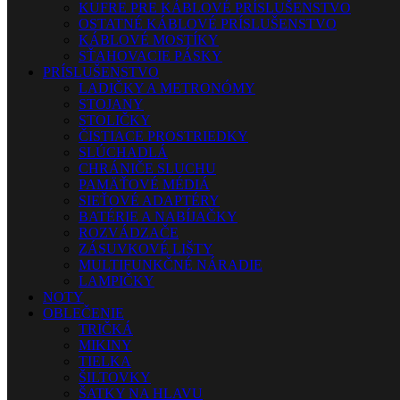
KUFRE PRE KÁBLOVÉ PRÍSLUŠENSTVO
OSTATNÉ KÁBLOVÉ PRÍSLUŠENSTVO
KÁBLOVÉ MOSTÍKY
SŤAHOVACIE PÁSKY
PRÍSLUŠENSTVO
LADIČKY A METRONÓMY
STOJANY
STOLIČKY
ČISTIACE PROSTRIEDKY
SLÚCHADLÁ
CHRÁNIČE SLUCHU
PAMÄŤOVÉ MÉDIÁ
SIEŤOVÉ ADAPTÉRY
BATÉRIE A NABÍJAČKY
ROZVÁDZAČE
ZÁSUVKOVÉ LIŠTY
MULTIFUNKČNÉ NÁRADIE
LAMPIČKY
NOTY
OBLEČENIE
TRIČKÁ
MIKINY
TIELKA
ŠILTOVKY
ŠATKY NA HLAVU