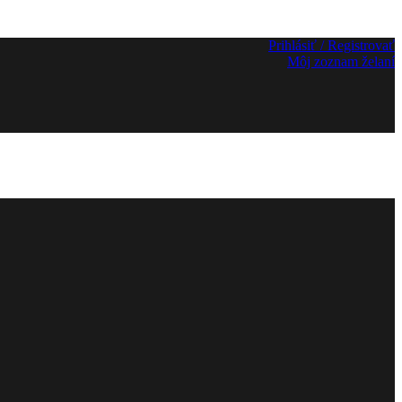
Prihlásiť / Registrovať
Môj zoznam želaní