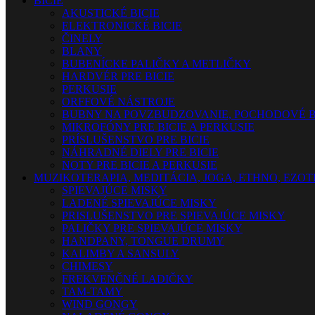
BICIE
AKUSTICKÉ BICIE
ELEKTRONICKÉ BICIE
ČINELY
BLANY
BUBENÍCKE PALIČKY A METLIČKY
HARDVÉR PRE BICIE
PERKUSIE
ORFFOVÉ NÁSTROJE
BUBNY NA POVZBUDZOVANIE, POCHODOVÉ B
MIKROFÓNY PRE BICIE A PERKUSIE
PRÍSLUŠENSTVO PRE BICIE
NÁHRADNÉ DIELY PRE BICIE
NOTY PRE BICIE A PERKUSIE
MUZIKOTERAPIA, MEDITÁCIA, JOGA, ETHNO, EZO
SPIEVAJÚCE MISKY
LADENÉ SPIEVAJÚCE MISKY
PRISLUŠENSTVO PRE SPIEVAJÚCE MISKY
PALIČKY PRE SPIEVAJÚCE MISKY
HANDPANY, TONGUE DRUMY
KALIMBY A SANSULY
CHIMESY
FREKVENČNÉ LADIČKY
TAM-TAMY
WIND GONGY