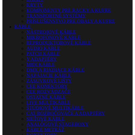
KRYTY
KOMPONENTY PRE RACKY A KUFRE
TRANSPORTNÉ SYSTÉMY
PRÍSLUŠENSTVO PRE OBALY A KUFRE
KÁBLE
NÁSTROJOVÉ KÁBLE
MIKROFÓNOVÉ KÁBLE
REPRODUKTOROVÉ KÁBLE
AUDIO KÁBLE
PATCH KÁBLE
Y ADAPTÉRY
MIDI KÁBLE
DMX A RIADIACE KÁBLE
NAPÁJACIE KÁBLE
ZÁSUVKOVÉ LIŠTY
CEE KONEKTORY
CEE ROZVÁDZAČE
OSTATNÉ KÁBLE
LIVE MULTIKÁBLE
ŠTÚDIOVÉ MULTIKÁBLE
CAT ROZBOČOVAČE A ADAPTÉRY
SIEŤOVÉ KÁBLE
ANALÓGOVÉ STAGEBOXY
KÁBLE METRÁŽ