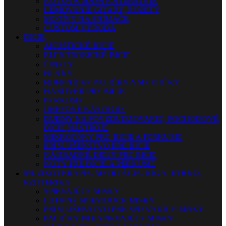
NOTOVÁ MAPA NA HMATNÍK
LEMOVANIE GITARY, ROZETY
MOTÍVY NA SNÍMAČE
CUSTOM VÝROBA
BICIE
AKUSTICKÉ BICIE
ELEKTRONICKÉ BICIE
ČINELY
BLANY
BUBENÍCKE PALIČKY A METLIČKY
HARDVÉR PRE BICIE
PERKUSIE
ORFFOVÉ NÁSTROJE
BUBNY NA POVZBUDZOVANIE, POCHODOVÉ
BICIE NÁSTROJE
MIKROFÓNY PRE BICIE A PERKUSIE
PRÍSLUŠENSTVO PRE BICIE
NÁHRADNÉ DIELY PRE BICIE
NOTY PRE BICIE A PERKUSIE
MUZIKOTERAPIA, MEDITÁCIA, JOGA, ETHNO,
EZOTERIKA
SPIEVAJÚCE MISKY
LADENÉ SPIEVAJÚCE MISKY
PRISLUŠENSTVO PRE SPIEVAJÚCE MISKY
PALIČKY PRE SPIEVAJÚCE MISKY