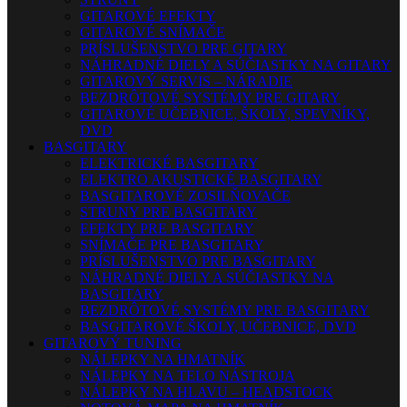
GITAROVÉ EFEKTY
GITAROVÉ SNÍMAČE
PRÍSLUŠENSTVO PRE GITARY
NÁHRADNÉ DIELY A SÚČIASTKY NA GITARY
GITAROVÝ SERVIS – NÁRADIE
BEZDRÔTOVÉ SYSTÉMY PRE GITARY
GITAROVÉ UČEBNICE, ŠKOLY, SPEVNÍKY,
DVD
BASGITARY
ELEKTRICKÉ BASGITARY
ELEKTRO AKUSTICKÉ BASGITARY
BASGITAROVÉ ZOSILŇOVAČE
STRUNY PRE BASGITARY
EFEKTY PRE BASGITARY
SNÍMAČE PRE BASGITARY
PRÍSLUŠENSTVO PRE BASGITARY
NÁHRADNÉ DIELY A SÚČIASTKY NA
BASGITARY
BEZDRÔTOVÉ SYSTÉMY PRE BASGITARY
BASGITAROVÉ ŠKOLY, UČEBNICE, DVD
GITAROVÝ TUNING
NÁLEPKY NA HMATNÍK
NÁLEPKY NA TELO NÁSTROJA
NÁLEPKY NA HLAVU – HEADSTOCK