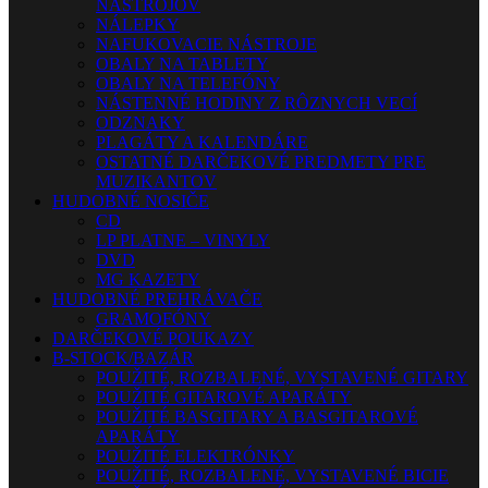
NÁSTROJOV
NÁLEPKY
NAFUKOVACIE NÁSTROJE
OBALY NA TABLETY
OBALY NA TELEFÓNY
NÁSTENNÉ HODINY Z RÔZNYCH VECÍ
ODZNAKY
PLAGÁTY A KALENDÁRE
OSTATNÉ DARČEKOVÉ PREDMETY PRE
MUZIKANTOV
HUDOBNÉ NOSIČE
CD
LP PLATNE – VINYLY
DVD
MG KAZETY
HUDOBNÉ PREHRÁVAČE
GRAMOFÓNY
DARČEKOVÉ POUKAZY
B-STOCK/BAZÁR
POUŽITÉ, ROZBALENÉ, VYSTAVENÉ GITARY
POUŽITÉ GITAROVÉ APARÁTY
POUŽITÉ BASGITARY A BASGITAROVÉ
APARÁTY
POUŽITÉ ELEKTRÓNKY
POUŽITÉ, ROZBALENÉ, VYSTAVENÉ BICIE