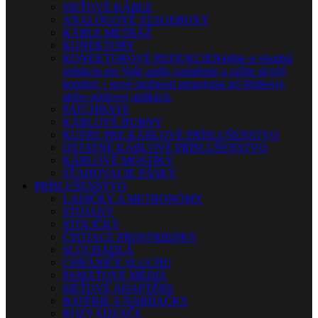
SIEŤOVÉ KÁBLE
ANALÓGOVÉ STAGEBOXY
KÁBLE METRÁŽ
KONEKTORY
KONEKTOROVÉ REDUKCIE
Nájdite si vhodnú
redukciu pre Vaše audio zariadenie a zažite skvelý
komfort + nové možnosti prepojenia pri štúdiovej,
alebo pódiovej aplikácii.
PATCHBAYE
KÁBLOVÉ BUBNY
KUFRE PRE KÁBLOVÉ PRÍSLUŠENSTVO
OSTATNÉ KÁBLOVÉ PRÍSLUŠENSTVO
KÁBLOVÉ MOSTÍKY
SŤAHOVACIE PÁSKY
PRÍSLUŠENSTVO
LADIČKY A METRONÓMY
STOJANY
STOLIČKY
ČISTIACE PROSTRIEDKY
SLÚCHADLÁ
CHRÁNIČE SLUCHU
PAMÄŤOVÉ MÉDIÁ
SIEŤOVÉ ADAPTÉRY
BATÉRIE A NABÍJAČKY
ROZVÁDZAČE