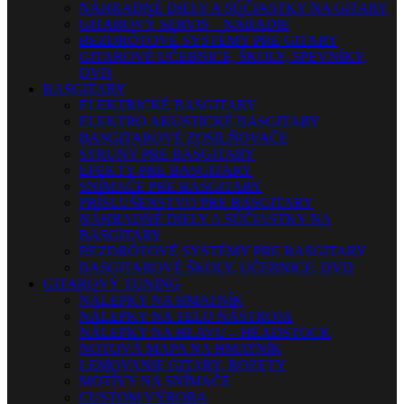
NÁHRADNÉ DIELY A SÚČIASTKY NA GITARY
GITAROVÝ SERVIS – NÁRADIE
BEZDRÔTOVÉ SYSTÉMY PRE GITARY
GITAROVÉ UČEBNICE, ŠKOLY, SPEVNÍKY,
DVD
BASGITARY
ELEKTRICKÉ BASGITARY
ELEKTRO AKUSTICKÉ BASGITARY
BASGITAROVÉ ZOSILŇOVAČE
STRUNY PRE BASGITARY
EFEKTY PRE BASGITARY
SNÍMAČE PRE BASGITARY
PRÍSLUŠENSTVO PRE BASGITARY
NÁHRADNÉ DIELY A SÚČIASTKY NA
BASGITARY
BEZDRÔTOVÉ SYSTÉMY PRE BASGITARY
BASGITAROVÉ ŠKOLY, UČEBNICE, DVD
GITAROVÝ TUNING
NÁLEPKY NA HMATNÍK
NÁLEPKY NA TELO NÁSTROJA
NÁLEPKY NA HLAVU – HEADSTOCK
NOTOVÁ MAPA NA HMATNÍK
LEMOVANIE GITARY, ROZETY
MOTÍVY NA SNÍMAČE
CUSTOM VÝROBA