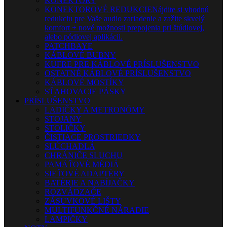
KONEKTORY
KONEKTOROVÉ REDUKCIE
Nájdite si vhodnú
redukciu pre Vaše audio zariadenie a zažite skvelý
komfort + nové možnosti prepojenia pri štúdiovej,
alebo pódiovej aplikácii.
PATCHBAYE
KÁBLOVÉ BUBNY
KUFRE PRE KÁBLOVÉ PRÍSLUŠENSTVO
OSTATNÉ KÁBLOVÉ PRÍSLUŠENSTVO
KÁBLOVÉ MOSTÍKY
SŤAHOVACIE PÁSKY
PRÍSLUŠENSTVO
LADIČKY A METRONÓMY
STOJANY
STOLIČKY
ČISTIACE PROSTRIEDKY
SLÚCHADLÁ
CHRÁNIČE SLUCHU
PAMÄŤOVÉ MÉDIÁ
SIEŤOVÉ ADAPTÉRY
BATÉRIE A NABÍJAČKY
ROZVÁDZAČE
ZÁSUVKOVÉ LIŠTY
MULTIFUNKČNÉ NÁRADIE
LAMPIČKY