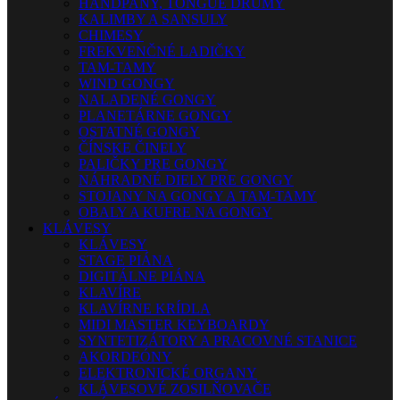
HANDPANY, TONGUE DRUMY
KALIMBY A SANSULY
CHIMESY
FREKVENČNÉ LADIČKY
TAM-TAMY
WIND GONGY
NALADENÉ GONGY
PLANETÁRNE GONGY
OSTATNÉ GONGY
ČÍNSKE ČINELY
PALIČKY PRE GONGY
NÁHRADNÉ DIELY PRE GONGY
STOJANY NA GONGY A TAM-TAMY
OBALY A KUFRE NA GONGY
KLÁVESY
KLÁVESY
STAGE PIÁNA
DIGITÁLNE PIÁNA
KLAVÍRE
KLAVÍRNE KRÍDLA
MIDI MASTER KEYBOARDY
SYNTETIZÁTORY A PRACOVNÉ STANICE
AKORDEÓNY
ELEKTRONICKÉ ORGANY
KLÁVESOVÉ ZOSILŇOVAČE