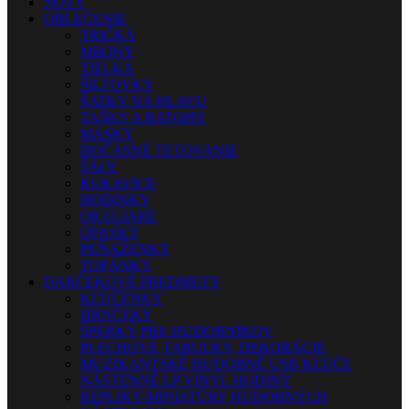
NOTY
OBLEČENIE
TRIČKÁ
MIKINY
TIELKA
ŠILTOVKY
ŠATKY NA HLAVU
TAŠKY A BATOHY
MASKY
DOČASNÉ TETOVANIE
ŠÁLY
RUKAVICE
HODINKY
OKULIARE
OPASKY
PEŇAŽENKY
TOPÁNKY
DARČEKOVÉ PREDMETY
KĽÚČENKY
HRNČEKY
ŠPERKY PRE HUDOBNÍKOV
PLECHOVÉ TABUĽKY, DEKORÁCIE
MUZIKANTSKÉ HUDOBNÉ USB KĽÚČE
NÁSTENNÉ LP VINYL HODINY
REPLIKY-MINIATÚRY HUDOBNÝCH