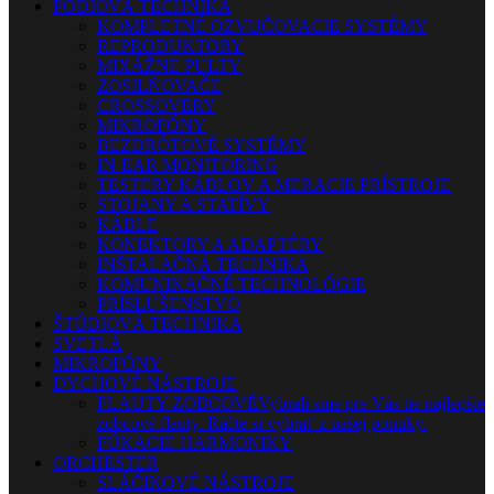
PÓDIOVÁ TECHNIKA
KOMPLETNÉ OZVUČOVACIE SYSTÉMY
REPRODUKTORY
MIXÁŽNE PULTY
ZOSILŇOVAČE
CROSSOVERY
MIKROFÓNY
BEZDRÔTOVÉ SYSTÉMY
IN-EAR MONITORING
TESTERY KÁBLOV A MERACIE PRÍSTROJE
STOJANY A STATÍVY
KÁBLE
KONEKTORY A ADAPTÉRY
INŠTALAČNÁ TECHNIKA
KOMUNIKAČNÉ TECHNOLÓGIE
PRÍSLUŠENSTVO
ŠTÚDIOVÁ TECHNIKA
SVETLÁ
MIKROFÓNY
DYCHOVÉ NÁSTROJE
FLAUTY-ZOBCOVÉ
Vybrali sme pre Vás tie najlepšie
zobcové flauty. Ráčte si vybrať z našej ponuky.
FÚKACIE HARMONIKY
ORCHESTER
SLÁČIKOVÉ NÁSTROJE