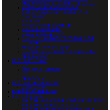
MUZIKANTSKÉ HUDOBNÉ USB KĽÚČE
NÁSTENNÉ LP VINYL HODINY
REPLIKY-MINIATÚRY HUDOBNÝCH
NÁSTROJOV
NÁLEPKY
NAFUKOVACIE NÁSTROJE
OBALY NA TABLETY
OBALY NA TELEFÓNY
NÁSTENNÉ HODINY Z RÔZNYCH VECÍ
ODZNAKY
PLAGÁTY A KALENDÁRE
OSTATNÉ DARČEKOVÉ PREDMETY PRE
MUZIKANTOV
HUDOBNÉ NOSIČE
CD
LP PLATNE – VINYLY
DVD
MG KAZETY
HUDOBNÉ PREHRÁVAČE
GRAMOFÓNY
DARČEKOVÉ POUKAZY
B-STOCK/BAZÁR
POUŽITÉ, ROZBALENÉ, VYSTAVENÉ GITARY
POUŽITÉ GITAROVÉ APARÁTY
POUŽITÉ BASGITARY A BASGITAROVÉ