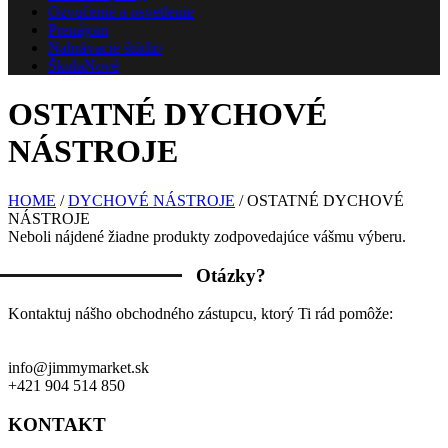
Ozvučenie a osvetlenie
Prenájom
Nahrávacie štúdio
Škola
Nové
OSTATNÉ DYCHOVÉ
NÁSTROJE
HOME
/
DYCHOVÉ NÁSTROJE
/ OSTATNÉ DYCHOVÉ
NÁSTROJE
Neboli nájdené žiadne produkty zodpovedajúce vášmu výberu.
Otázky?
Kontaktuj nášho obchodného zástupcu, ktorý Ti rád pomôže:
info@jimmymarket.sk
+421 904 514 850
KONTAKT