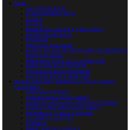
BICIE
AKUSTICKÉ BICIE
ELEKTRONICKÉ BICIE
ČINELY
BLANY
BUBENÍCKE PALIČKY A METLIČKY
HARDVÉR PRE BICIE
PERKUSIE
ORFFOVÉ NÁSTROJE
BUBNY NA POVZBUDZOVANIE, POCHODOVÉ
BICIE NÁSTROJE
MIKROFÓNY PRE BICIE A PERKUSIE
PRÍSLUŠENSTVO PRE BICIE
NÁHRADNÉ DIELY PRE BICIE
NOTY PRE BICIE A PERKUSIE
MUZIKOTERAPIA, MEDITÁCIA, JOGA, ETHNO,
EZOTERIKA
SPIEVAJÚCE MISKY
LADENÉ SPIEVAJÚCE MISKY
PRISLUŠENSTVO PRE SPIEVAJÚCE MISKY
PALIČKY PRE SPIEVAJÚCE MISKY
HANDPANY, TONGUE DRUMY
KALIMBY A SANSULY
CHIMESY
FREKVENČNÉ LADIČKY