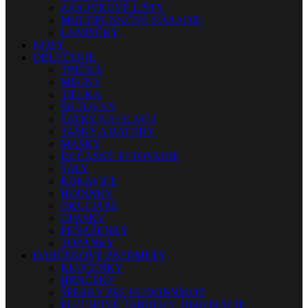
ZÁSUVKOVÉ LIŠTY
MULTIFUNKČNÉ NÁRADIE
LAMPIČKY
NOTY
OBLEČENIE
TRIČKÁ
MIKINY
TIELKA
ŠILTOVKY
ŠATKY NA HLAVU
TAŠKY A BATOHY
MASKY
DOČASNÉ TETOVANIE
ŠÁLY
RUKAVICE
HODINKY
OKULIARE
OPASKY
PEŇAŽENKY
TOPÁNKY
DARČEKOVÉ PREDMETY
KĽÚČENKY
HRNČEKY
ŠPERKY PRE HUDOBNÍKOV
PLECHOVÉ TABUĽKY, DEKORÁCIE