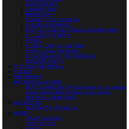
ZOSILŇOVAČE
CROSSOVERY
MIKROFÓNY
BEZDRÔTOVÉ SYSTÉMY
IN-EAR MONITORING
TESTERY KÁBLOV A MERACIE PRÍSTROJE
STOJANY A STATÍVY
KÁBLE
KONEKTORY A ADAPTÉRY
INŠTALAČNÁ TECHNIKA
KOMUNIKAČNÉ TECHNOLÓGIE
PRÍSLUŠENSTVO
ŠTÚDIOVÁ TECHNIKA
SVETLÁ
MIKROFÓNY
DYCHOVÉ NÁSTROJE
FLAUTY-ZOBCOVÉ
Vybrali sme pre Vás tie najlepšie
zobcové flauty. Ráčte si vybrať z našej ponuky.
FÚKACIE HARMONIKY
ORCHESTER
SLÁČIKOVÉ NÁSTROJE
OBALY
OBALY A KUFRE
CASE, KUFRE
RACKY