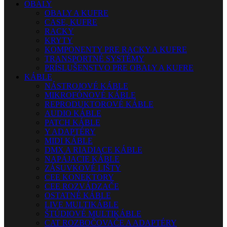
OBALY
OBALY A KUFRE
CASE, KUFRE
RACKY
KRYTY
KOMPONENTY PRE RACKY A KUFRE
TRANSPORTNÉ SYSTÉMY
PRÍSLUŠENSTVO PRE OBALY A KUFRE
KÁBLE
NÁSTROJOVÉ KÁBLE
MIKROFÓNOVÉ KÁBLE
REPRODUKTOROVÉ KÁBLE
AUDIO KÁBLE
PATCH KÁBLE
Y ADAPTÉRY
MIDI KÁBLE
DMX A RIADIACE KÁBLE
NAPÁJACIE KÁBLE
ZÁSUVKOVÉ LIŠTY
CEE KONEKTORY
CEE ROZVÁDZAČE
OSTATNÉ KÁBLE
LIVE MULTIKÁBLE
ŠTÚDIOVÉ MULTIKÁBLE
CAT ROZBOČOVAČE A ADAPTÉRY