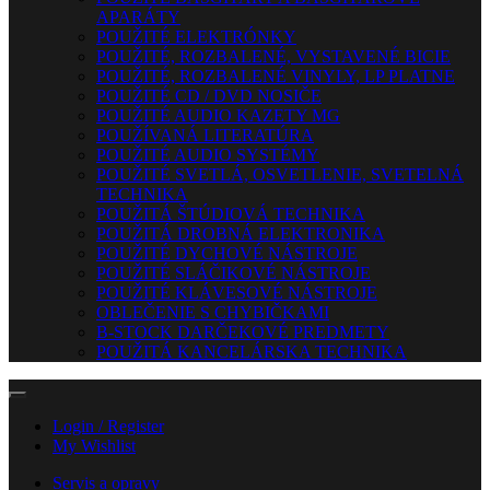
APARÁTY
POUŽITÉ ELEKTRÓNKY
POUŽITÉ, ROZBALENÉ, VYSTAVENÉ BICIE
POUŽITÉ, ROZBALENÉ VINYLY, LP PLATNE
POUŽITÉ CD / DVD NOSIČE
POUŽITÉ AUDIO KAZETY MG
POUŽÍVANÁ LITERATÚRA
POUŽITÉ AUDIO SYSTÉMY
POUŽITÉ SVETLÁ, OSVETLENIE, SVETELNÁ
TECHNIKA
POUŽITÁ ŠTÚDIOVÁ TECHNIKA
POUŽITÁ DROBNÁ ELEKTRONIKA
POUŽITÉ DYCHOVÉ NÁSTROJE
POUŽITÉ SLÁČIKOVÉ NÁSTROJE
POUŽITÉ KLÁVESOVÉ NÁSTROJE
OBLEČENIE S CHYBIČKAMI
B-STOCK DARČEKOVÉ PREDMETY
POUŽITÁ KANCELÁRSKA TECHNIKA
Login / Register
My Wishlist
Servis a opravy