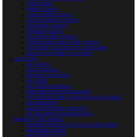
TAM-TAMY
WIND GONGY
NALADENÉ GONGY
PLANETÁRNE GONGY
OSTATNÉ GONGY
ČÍNSKE ČINELY
PALIČKY PRE GONGY
NÁHRADNÉ DIELY PRE GONGY
STOJANY NA GONGY A TAM-TAMY
OBALY A KUFRE NA GONGY
KLÁVESY
KLÁVESY
STAGE PIÁNA
DIGITÁLNE PIÁNA
KLAVÍRE
KLAVÍRNE KRÍDLA
MIDI MASTER KEYBOARDY
SYNTETIZÁTORY A PRACOVNÉ STANICE
AKORDEÓNY
ELEKTRONICKÉ ORGANY
KLÁVESOVÉ ZOSILŇOVAČE
PÓDIOVÁ TECHNIKA
KOMPLETNÉ OZVUČOVACIE SYSTÉMY
REPRODUKTORY
MIXÁŽNE PULTY