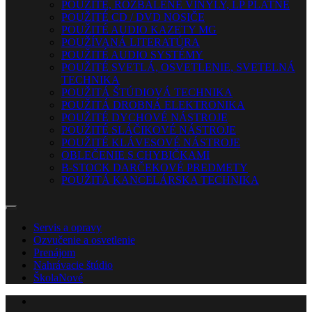
POUŽITÉ, ROZBALENÉ VINYLY, LP PLATNE
POUŽITÉ CD / DVD NOSIČE
POUŽITÉ AUDIO KAZETY MG
POUŽÍVANÁ LITERATÚRA
POUŽITÉ AUDIO SYSTÉMY
POUŽITÉ SVETLÁ, OSVETLENIE, SVETELNÁ
TECHNIKA
POUŽITÁ ŠTÚDIOVÁ TECHNIKA
POUŽITÁ DROBNÁ ELEKTRONIKA
POUŽITÉ DYCHOVÉ NÁSTROJE
POUŽITÉ SLÁČIKOVÉ NÁSTROJE
POUŽITÉ KLÁVESOVÉ NÁSTROJE
OBLEČENIE S CHYBIČKAMI
B-STOCK DARČEKOVÉ PREDMETY
POUŽITÁ KANCELÁRSKA TECHNIKA
Servis a opravy
Ozvučenie a osvetlenie
Prenájom
Nahrávacie štúdio
Škola
Nové