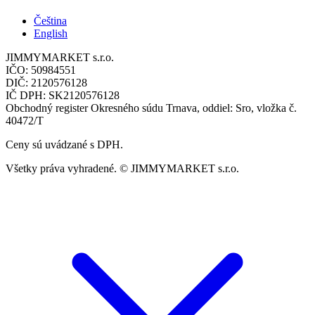
Čeština
English
JIMMYMARKET s.r.o.
IČO: 50984551
DIČ: 2120576128
IČ DPH: SK2120576128
Obchodný register Okresného súdu Trnava, oddiel: Sro, vložka č.
40472/T
Ceny sú uvádzané s DPH.
Všetky práva vyhradené. © JIMMYMARKET s.r.o.