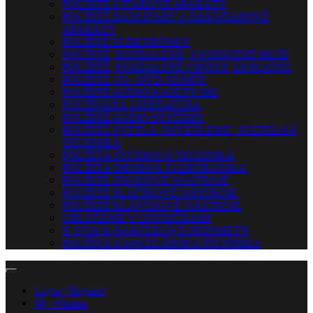
POUŽITÉ GITAROVÉ APARÁTY
POUŽITÉ BASGITARY A BASGITAROVÉ
APARÁTY
POUŽITÉ ELEKTRÓNKY
POUŽITÉ, ROZBALENÉ, VYSTAVENÉ BICIE
POUŽITÉ, ROZBALENÉ VINYLY, LP PLATNE
POUŽITÉ CD / DVD NOSIČE
POUŽITÉ AUDIO KAZETY MG
POUŽÍVANÁ LITERATÚRA
POUŽITÉ AUDIO SYSTÉMY
POUŽITÉ SVETLÁ, OSVETLENIE, SVETELNÁ
TECHNIKA
POUŽITÁ ŠTÚDIOVÁ TECHNIKA
POUŽITÁ DROBNÁ ELEKTRONIKA
POUŽITÉ DYCHOVÉ NÁSTROJE
POUŽITÉ SLÁČIKOVÉ NÁSTROJE
POUŽITÉ KLÁVESOVÉ NÁSTROJE
OBLEČENIE S CHYBIČKAMI
B-STOCK DARČEKOVÉ PREDMETY
POUŽITÁ KANCELÁRSKA TECHNIKA
Login / Register
My Wishlist