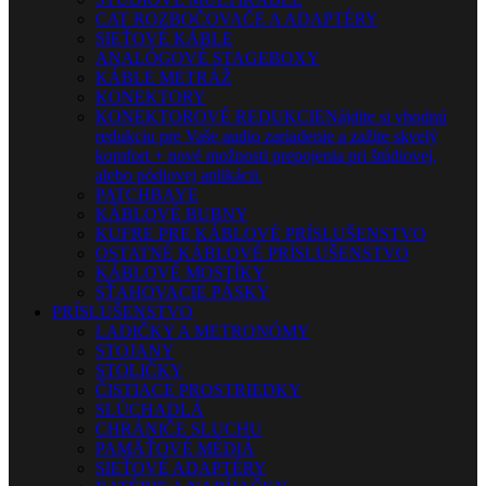
CAT ROZBOČOVAČE A ADAPTÉRY
SIEŤOVÉ KÁBLE
ANALÓGOVÉ STAGEBOXY
KÁBLE METRÁŽ
KONEKTORY
KONEKTOROVÉ REDUKCIE
Nájdite si vhodnú
redukciu pre Vaše audio zariadenie a zažite skvelý
komfort + nové možnosti prepojenia pri štúdiovej,
alebo pódiovej aplikácii.
PATCHBAYE
KÁBLOVÉ BUBNY
KUFRE PRE KÁBLOVÉ PRÍSLUŠENSTVO
OSTATNÉ KÁBLOVÉ PRÍSLUŠENSTVO
KÁBLOVÉ MOSTÍKY
SŤAHOVACIE PÁSKY
PRÍSLUŠENSTVO
LADIČKY A METRONÓMY
STOJANY
STOLIČKY
ČISTIACE PROSTRIEDKY
SLÚCHADLÁ
CHRÁNIČE SLUCHU
PAMÄŤOVÉ MÉDIÁ
SIEŤOVÉ ADAPTÉRY