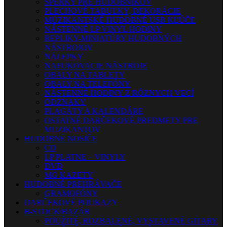
ŠPERKY PRE HUDOBNÍKOV
PLECHOVÉ TABUĽKY, DEKORÁCIE
MUZIKANTSKÉ HUDOBNÉ USB KĽÚČE
NÁSTENNÉ LP VINYL HODINY
REPLIKY-MINIATÚRY HUDOBNÝCH
NÁSTROJOV
NÁLEPKY
NAFUKOVACIE NÁSTROJE
OBALY NA TABLETY
OBALY NA TELEFÓNY
NÁSTENNÉ HODINY Z RÔZNYCH VECÍ
ODZNAKY
PLAGÁTY A KALENDÁRE
OSTATNÉ DARČEKOVÉ PREDMETY PRE
MUZIKANTOV
HUDOBNÉ NOSIČE
CD
LP PLATNE – VINYLY
DVD
MG KAZETY
HUDOBNÉ PREHRÁVAČE
GRAMOFÓNY
DARČEKOVÉ POUKAZY
B-STOCK/BAZÁR
POUŽITÉ, ROZBALENÉ, VYSTAVENÉ GITARY