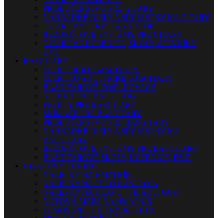
PRÍSLUŠENSTVO PRE GITARY
NÁHRADNÉ DIELY A SÚČIASTKY NA GITARY
GITAROVÝ SERVIS – NÁRADIE
BEZDRÔTOVÉ SYSTÉMY PRE GITARY
GITAROVÉ UČEBNICE, ŠKOLY, SPEVNÍKY,
DVD
BASGITARY
ELEKTRICKÉ BASGITARY
ELEKTRO AKUSTICKÉ BASGITARY
BASGITAROVÉ ZOSILŇOVAČE
STRUNY PRE BASGITARY
EFEKTY PRE BASGITARY
SNÍMAČE PRE BASGITARY
PRÍSLUŠENSTVO PRE BASGITARY
NÁHRADNÉ DIELY A SÚČIASTKY NA
BASGITARY
BEZDRÔTOVÉ SYSTÉMY PRE BASGITARY
BASGITAROVÉ ŠKOLY, UČEBNICE, DVD
GITAROVÝ TUNING
NÁLEPKY NA HMATNÍK
NÁLEPKY NA TELO NÁSTROJA
NÁLEPKY NA HLAVU – HEADSTOCK
NOTOVÁ MAPA NA HMATNÍK
LEMOVANIE GITARY, ROZETY