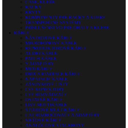
CASE, KUFRE
RACKY
KRYTY
KOMPONENTY PRE RACKY A KUFRE
TRANSPORTNÉ SYSTÉMY
PRÍSLUŠENSTVO PRE OBALY A KUFRE
KÁBLE
NÁSTROJOVÉ KÁBLE
MIKROFÓNOVÉ KÁBLE
REPRODUKTOROVÉ KÁBLE
AUDIO KÁBLE
PATCH KÁBLE
Y ADAPTÉRY
MIDI KÁBLE
DMX A RIADIACE KÁBLE
NAPÁJACIE KÁBLE
ZÁSUVKOVÉ LIŠTY
CEE KONEKTORY
CEE ROZVÁDZAČE
OSTATNÉ KÁBLE
LIVE MULTIKÁBLE
ŠTÚDIOVÉ MULTIKÁBLE
CAT ROZBOČOVAČE A ADAPTÉRY
SIEŤOVÉ KÁBLE
ANALÓGOVÉ STAGEBOXY