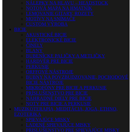
NÁLEPKY NA HLAVU – HEADSTOCK
NOTOVÁ MAPA NA HMATNÍK
LEMOVANIE GITARY, ROZETY
MOTÍVY NA SNÍMAČE
CUSTOM VÝROBA
BICIE
AKUSTICKÉ BICIE
ELEKTRONICKÉ BICIE
ČINELY
BLANY
BUBENÍCKE PALIČKY A METLIČKY
HARDVÉR PRE BICIE
PERKUSIE
ORFFOVÉ NÁSTROJE
BUBNY NA POVZBUDZOVANIE, POCHODOVÉ
BICIE NÁSTROJE
MIKROFÓNY PRE BICIE A PERKUSIE
PRÍSLUŠENSTVO PRE BICIE
NÁHRADNÉ DIELY PRE BICIE
NOTY PRE BICIE A PERKUSIE
MUZIKOTERAPIA, MEDITÁCIA, JOGA, ETHNO,
EZOTERIKA
SPIEVAJÚCE MISKY
LADENÉ SPIEVAJÚCE MISKY
PRISLUŠENSTVO PRE SPIEVAJÚCE MISKY