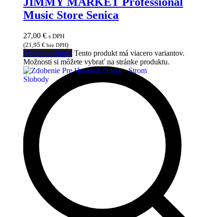
JIMMY MARKET Professional
Music Store Senica
27,00
€
s DPH
(
21,95
€
)
bez DPH
Výber možností
Tento produkt má viacero variantov.
Možnosti si môžete vybrať na stránke produktu.