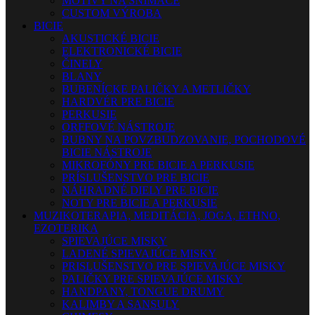
MOTÍVY NA SNÍMAČE
CUSTOM VÝROBA
BICIE
AKUSTICKÉ BICIE
ELEKTRONICKÉ BICIE
ČINELY
BLANY
BUBENÍCKE PALIČKY A METLIČKY
HARDVÉR PRE BICIE
PERKUSIE
ORFFOVÉ NÁSTROJE
BUBNY NA POVZBUDZOVANIE, POCHODOVÉ
BICIE NÁSTROJE
MIKROFÓNY PRE BICIE A PERKUSIE
PRÍSLUŠENSTVO PRE BICIE
NÁHRADNÉ DIELY PRE BICIE
NOTY PRE BICIE A PERKUSIE
MUZIKOTERAPIA, MEDITÁCIA, JOGA, ETHNO,
EZOTERIKA
SPIEVAJÚCE MISKY
LADENÉ SPIEVAJÚCE MISKY
PRISLUŠENSTVO PRE SPIEVAJÚCE MISKY
PALIČKY PRE SPIEVAJÚCE MISKY
HANDPANY, TONGUE DRUMY
KALIMBY A SANSULY