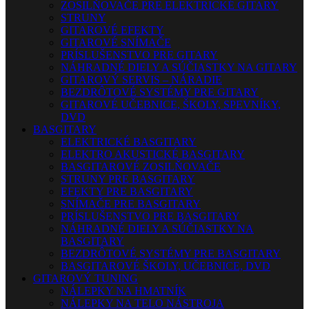
ZOSILŇOVAČE PRE ELEKTRICKÉ GITARY
STRUNY
GITAROVÉ EFEKTY
GITAROVÉ SNÍMAČE
PRÍSLUŠENSTVO PRE GITARY
NÁHRADNÉ DIELY A SÚČIASTKY NA GITARY
GITAROVÝ SERVIS – NÁRADIE
BEZDRÔTOVÉ SYSTÉMY PRE GITARY
GITAROVÉ UČEBNICE, ŠKOLY, SPEVNÍKY,
DVD
BASGITARY
ELEKTRICKÉ BASGITARY
ELEKTRO AKUSTICKÉ BASGITARY
BASGITAROVÉ ZOSILŇOVAČE
STRUNY PRE BASGITARY
EFEKTY PRE BASGITARY
SNÍMAČE PRE BASGITARY
PRÍSLUŠENSTVO PRE BASGITARY
NÁHRADNÉ DIELY A SÚČIASTKY NA
BASGITARY
BEZDRÔTOVÉ SYSTÉMY PRE BASGITARY
BASGITAROVÉ ŠKOLY, UČEBNICE, DVD
GITAROVÝ TUNING
NÁLEPKY NA HMATNÍK
NÁLEPKY NA TELO NÁSTROJA