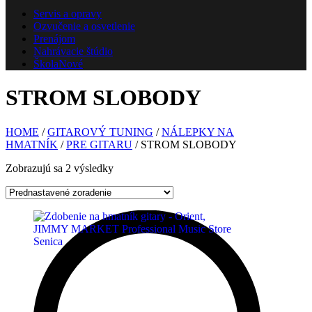
Servis a opravy
Ozvučenie a osvetlenie
Prenájom
Nahrávacie štúdio
Škola
Nové
STROM SLOBODY
HOME
/
GITAROVÝ TUNING
/
NÁLEPKY NA
HMATNÍK
/
PRE GITARU
/ STROM SLOBODY
Zobrazujú sa 2 výsledky