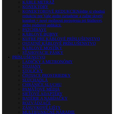
KÁBLE METRÁŽ
KONEKTORY
KONEKTOROVÉ REDUKCIE
Nájdite si vhodnú
redukciu pre Vaše audio zariadenie a zažite skvelý
komfort + nové možnosti prepojenia pri štúdiovej,
alebo pódiovej aplikácii.
PATCHBAYE
KÁBLOVÉ BUBNY
KUFRE PRE KÁBLOVÉ PRÍSLUŠENSTVO
OSTATNÉ KÁBLOVÉ PRÍSLUŠENSTVO
KÁBLOVÉ MOSTÍKY
SŤAHOVACIE PÁSKY
PRÍSLUŠENSTVO
LADIČKY A METRONÓMY
STOJANY
STOLIČKY
ČISTIACE PROSTRIEDKY
SLÚCHADLÁ
CHRÁNIČE SLUCHU
PAMÄŤOVÉ MÉDIÁ
SIEŤOVÉ ADAPTÉRY
BATÉRIE A NABÍJAČKY
ROZVÁDZAČE
ZÁSUVKOVÉ LIŠTY
MULTIFUNKČNÉ NÁRADIE