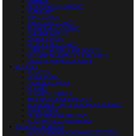
CHIMESY
FREKVENČNÉ LADIČKY
TAM-TAMY
WIND GONGY
NALADENÉ GONGY
PLANETÁRNE GONGY
OSTATNÉ GONGY
ČÍNSKE ČINELY
PALIČKY PRE GONGY
NÁHRADNÉ DIELY PRE GONGY
STOJANY NA GONGY A TAM-TAMY
OBALY A KUFRE NA GONGY
KLÁVESY
KLÁVESY
STAGE PIÁNA
DIGITÁLNE PIÁNA
KLAVÍRE
KLAVÍRNE KRÍDLA
MIDI MASTER KEYBOARDY
SYNTETIZÁTORY A PRACOVNÉ STANICE
AKORDEÓNY
ELEKTRONICKÉ ORGANY
KLÁVESOVÉ ZOSILŇOVAČE
PÓDIOVÁ TECHNIKA
KOMPLETNÉ OZVUČOVACIE SYSTÉMY