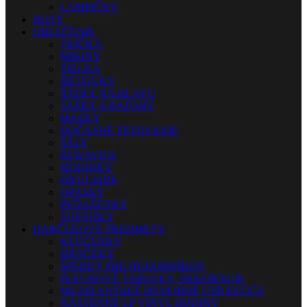
LAMPIČKY
NOTY
OBLEČENIE
TRIČKÁ
MIKINY
TIELKA
ŠILTOVKY
ŠATKY NA HLAVU
TAŠKY A BATOHY
MASKY
DOČASNÉ TETOVANIE
ŠÁLY
RUKAVICE
HODINKY
OKULIARE
OPASKY
PEŇAŽENKY
TOPÁNKY
DARČEKOVÉ PREDMETY
KĽÚČENKY
HRNČEKY
ŠPERKY PRE HUDOBNÍKOV
PLECHOVÉ TABUĽKY, DEKORÁCIE
MUZIKANTSKÉ HUDOBNÉ USB KĽÚČE
NÁSTENNÉ LP VINYL HODINY