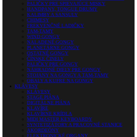
PALIČKY PRE SPIEVAJÚCE MISKY
HANDPANY, TONGUE DRUMY
KALIMBY A SANSULY
CHIMESY
FREKVENČNÉ LADIČKY
TAM-TAMY
WIND GONGY
NALADENÉ GONGY
PLANETÁRNE GONGY
OSTATNÉ GONGY
ČÍNSKE ČINELY
PALIČKY PRE GONGY
NÁHRADNÉ DIELY PRE GONGY
STOJANY NA GONGY A TAM-TAMY
OBALY A KUFRE NA GONGY
KLÁVESY
KLÁVESY
STAGE PIÁNA
DIGITÁLNE PIÁNA
KLAVÍRE
KLAVÍRNE KRÍDLA
MIDI MASTER KEYBOARDY
SYNTETIZÁTORY A PRACOVNÉ STANICE
AKORDEÓNY
ELEKTRONICKÉ ORGANY