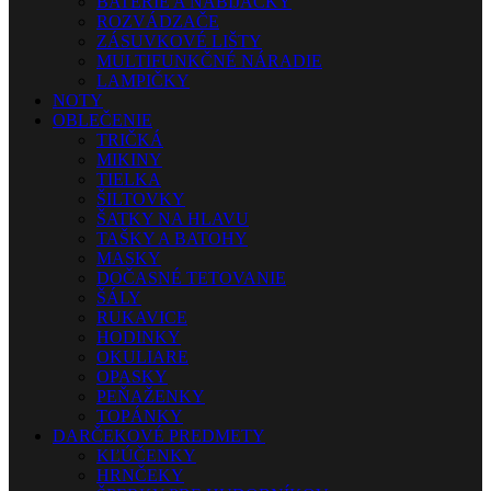
BATÉRIE A NABÍJAČKY
ROZVÁDZAČE
ZÁSUVKOVÉ LIŠTY
MULTIFUNKČNÉ NÁRADIE
LAMPIČKY
NOTY
OBLEČENIE
TRIČKÁ
MIKINY
TIELKA
ŠILTOVKY
ŠATKY NA HLAVU
TAŠKY A BATOHY
MASKY
DOČASNÉ TETOVANIE
ŠÁLY
RUKAVICE
HODINKY
OKULIARE
OPASKY
PEŇAŽENKY
TOPÁNKY
DARČEKOVÉ PREDMETY
KĽÚČENKY
HRNČEKY