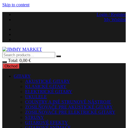
Skip to content
Login / Register
My Wishlist
Total:
0,00
€
Obchod
GITARY
AKUSTICKÉ GITARY
KLASICKÉ GITARY
ELEKTRICKÉ GITARY
UKULELE
COUNTRY A INÉ STRUNOVÉ NÁSTROJE
ZOSILŇOVAČE PRE AKUSTICKÉ GITARY
ZOSILŇOVAČE PRE ELEKTRICKÉ GITARY
STRUNY
GITAROVÉ EFEKTY
GITAROVÉ SNÍMAČE