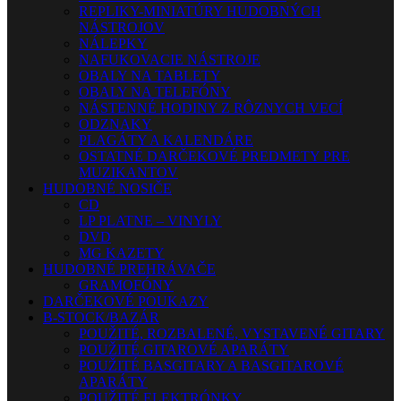
REPLIKY-MINIATÚRY HUDOBNÝCH
NÁSTROJOV
NÁLEPKY
NAFUKOVACIE NÁSTROJE
OBALY NA TABLETY
OBALY NA TELEFÓNY
NÁSTENNÉ HODINY Z RÔZNYCH VECÍ
ODZNAKY
PLAGÁTY A KALENDÁRE
OSTATNÉ DARČEKOVÉ PREDMETY PRE
MUZIKANTOV
HUDOBNÉ NOSIČE
CD
LP PLATNE – VINYLY
DVD
MG KAZETY
HUDOBNÉ PREHRÁVAČE
GRAMOFÓNY
DARČEKOVÉ POUKAZY
B-STOCK/BAZÁR
POUŽITÉ, ROZBALENÉ, VYSTAVENÉ GITARY
POUŽITÉ GITAROVÉ APARÁTY
POUŽITÉ BASGITARY A BASGITAROVÉ
APARÁTY
POUŽITÉ ELEKTRÓNKY