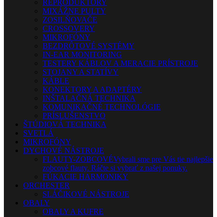
REPRODUKTORY
MIXÁŽNE PULTY
ZOSILŇOVAČE
CROSSOVERY
MIKROFÓNY
BEZDRÔTOVÉ SYSTÉMY
IN-EAR MONITORING
TESTERY KÁBLOV A MERACIE PRÍSTROJE
STOJANY A STATÍVY
KÁBLE
KONEKTORY A ADAPTÉRY
INŠTALAČNÁ TECHNIKA
KOMUNIKAČNÉ TECHNOLÓGIE
PRÍSLUŠENSTVO
ŠTÚDIOVÁ TECHNIKA
SVETLÁ
MIKROFÓNY
DYCHOVÉ NÁSTROJE
FLAUTY-ZOBCOVÉ
Vybrali sme pre Vás tie najlepšie
zobcové flauty. Ráčte si vybrať z našej ponuky.
FÚKACIE HARMONIKY
ORCHESTER
SLÁČIKOVÉ NÁSTROJE
OBALY
OBALY A KUFRE