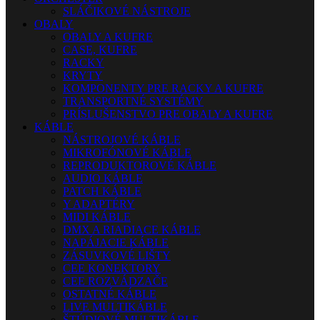
SLÁČIKOVÉ NÁSTROJE
OBALY
OBALY A KUFRE
CASE, KUFRE
RACKY
KRYTY
KOMPONENTY PRE RACKY A KUFRE
TRANSPORTNÉ SYSTÉMY
PRÍSLUŠENSTVO PRE OBALY A KUFRE
KÁBLE
NÁSTROJOVÉ KÁBLE
MIKROFÓNOVÉ KÁBLE
REPRODUKTOROVÉ KÁBLE
AUDIO KÁBLE
PATCH KÁBLE
Y ADAPTÉRY
MIDI KÁBLE
DMX A RIADIACE KÁBLE
NAPÁJACIE KÁBLE
ZÁSUVKOVÉ LIŠTY
CEE KONEKTORY
CEE ROZVÁDZAČE
OSTATNÉ KÁBLE
LIVE MULTIKÁBLE
ŠTÚDIOVÉ MULTIKÁBLE