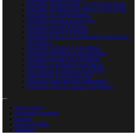
POUŽITÉ, ROZBALENÉ, VYSTAVENÉ BICIE
POUŽITÉ, ROZBALENÉ VINYLY, LP PLATNE
POUŽITÉ CD / DVD NOSIČE
POUŽITÉ AUDIO KAZETY MG
POUŽÍVANÁ LITERATÚRA
POUŽITÉ AUDIO SYSTÉMY
POUŽITÉ SVETLÁ, OSVETLENIE, SVETELNÁ
TECHNIKA
POUŽITÁ ŠTÚDIOVÁ TECHNIKA
POUŽITÁ DROBNÁ ELEKTRONIKA
POUŽITÉ DYCHOVÉ NÁSTROJE
POUŽITÉ SLÁČIKOVÉ NÁSTROJE
POUŽITÉ KLÁVESOVÉ NÁSTROJE
OBLEČENIE S CHYBIČKAMI
B-STOCK DARČEKOVÉ PREDMETY
POUŽITÁ KANCELÁRSKA TECHNIKA
Servis a opravy
Ozvučenie a osvetlenie
Prenájom
Nahrávacie štúdio
Škola
Nové