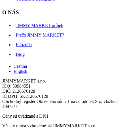
O NÁS
JIMMY MARKET príbeh
Prečo JIMMY MARKET?
Filozofia
Blog
Čeština
English
JIMMYMARKET s.r.o.
IČO: 50984551
DIČ: 2120576128
IČ DPH: SK2120576128
Obchodný register Okresného súdu Trnava, oddiel: Sro, vložka č.
40472/T
Ceny sú uvádzané s DPH.
Všetky práva vyhradené. © JIMMYMARKET s.r.o.