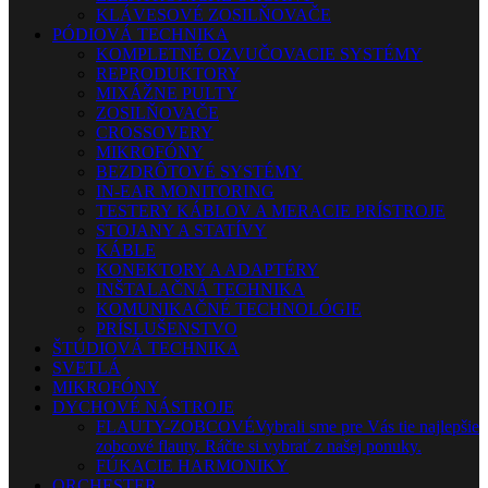
KLÁVESOVÉ ZOSILŇOVAČE
PÓDIOVÁ TECHNIKA
KOMPLETNÉ OZVUČOVACIE SYSTÉMY
REPRODUKTORY
MIXÁŽNE PULTY
ZOSILŇOVAČE
CROSSOVERY
MIKROFÓNY
BEZDRÔTOVÉ SYSTÉMY
IN-EAR MONITORING
TESTERY KÁBLOV A MERACIE PRÍSTROJE
STOJANY A STATÍVY
KÁBLE
KONEKTORY A ADAPTÉRY
INŠTALAČNÁ TECHNIKA
KOMUNIKAČNÉ TECHNOLÓGIE
PRÍSLUŠENSTVO
ŠTÚDIOVÁ TECHNIKA
SVETLÁ
MIKROFÓNY
DYCHOVÉ NÁSTROJE
FLAUTY-ZOBCOVÉ
Vybrali sme pre Vás tie najlepšie
zobcové flauty. Ráčte si vybrať z našej ponuky.
FÚKACIE HARMONIKY
ORCHESTER