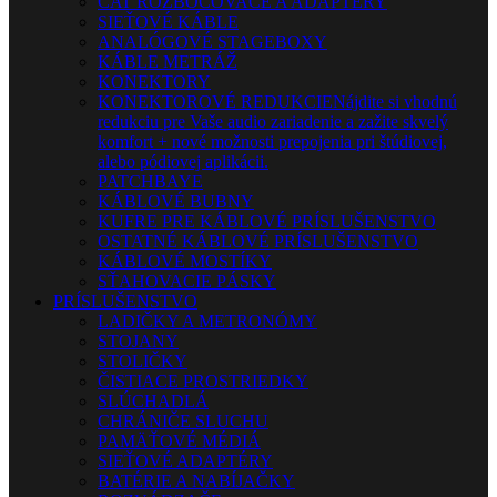
CAT ROZBOČOVAČE A ADAPTÉRY
SIEŤOVÉ KÁBLE
ANALÓGOVÉ STAGEBOXY
KÁBLE METRÁŽ
KONEKTORY
KONEKTOROVÉ REDUKCIE
Nájdite si vhodnú
redukciu pre Vaše audio zariadenie a zažite skvelý
komfort + nové možnosti prepojenia pri štúdiovej,
alebo pódiovej aplikácii.
PATCHBAYE
KÁBLOVÉ BUBNY
KUFRE PRE KÁBLOVÉ PRÍSLUŠENSTVO
OSTATNÉ KÁBLOVÉ PRÍSLUŠENSTVO
KÁBLOVÉ MOSTÍKY
SŤAHOVACIE PÁSKY
PRÍSLUŠENSTVO
LADIČKY A METRONÓMY
STOJANY
STOLIČKY
ČISTIACE PROSTRIEDKY
SLÚCHADLÁ
CHRÁNIČE SLUCHU
PAMÄŤOVÉ MÉDIÁ
SIEŤOVÉ ADAPTÉRY
BATÉRIE A NABÍJAČKY