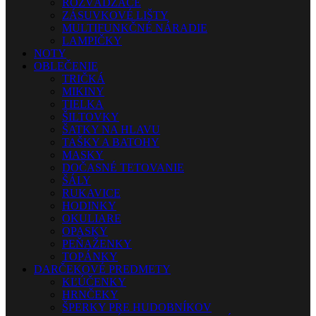
ROZVÁDZAČE
ZÁSUVKOVÉ LIŠTY
MULTIFUNKČNÉ NÁRADIE
LAMPIČKY
NOTY
OBLEČENIE
TRIČKÁ
MIKINY
TIELKA
ŠILTOVKY
ŠATKY NA HLAVU
TAŠKY A BATOHY
MASKY
DOČASNÉ TETOVANIE
ŠÁLY
RUKAVICE
HODINKY
OKULIARE
OPASKY
PEŇAŽENKY
TOPÁNKY
DARČEKOVÉ PREDMETY
KĽÚČENKY
HRNČEKY
ŠPERKY PRE HUDOBNÍKOV