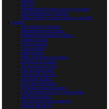
RACKY
KRYTY
KOMPONENTY PRE RACKY A KUFRE
TRANSPORTNÉ SYSTÉMY
PRÍSLUŠENSTVO PRE OBALY A KUFRE
KÁBLE
NÁSTROJOVÉ KÁBLE
MIKROFÓNOVÉ KÁBLE
REPRODUKTOROVÉ KÁBLE
AUDIO KÁBLE
PATCH KÁBLE
Y ADAPTÉRY
MIDI KÁBLE
DMX A RIADIACE KÁBLE
NAPÁJACIE KÁBLE
ZÁSUVKOVÉ LIŠTY
CEE KONEKTORY
CEE ROZVÁDZAČE
OSTATNÉ KÁBLE
LIVE MULTIKÁBLE
ŠTÚDIOVÉ MULTIKÁBLE
CAT ROZBOČOVAČE A ADAPTÉRY
SIEŤOVÉ KÁBLE
ANALÓGOVÉ STAGEBOXY
KÁBLE METRÁŽ