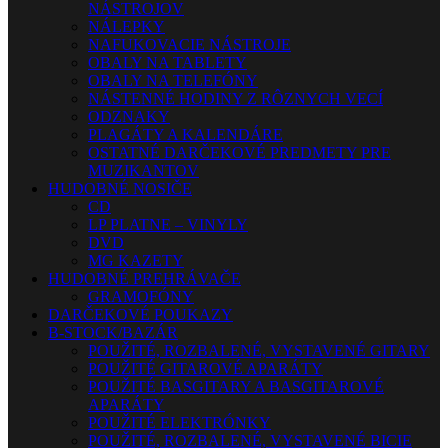
NÁSTROJOV
NÁLEPKY
NAFUKOVACIE NÁSTROJE
OBALY NA TABLETY
OBALY NA TELEFÓNY
NÁSTENNÉ HODINY Z RÔZNYCH VECÍ
ODZNAKY
PLAGÁTY A KALENDÁRE
OSTATNÉ DARČEKOVÉ PREDMETY PRE
MUZIKANTOV
HUDOBNÉ NOSIČE
CD
LP PLATNE – VINYLY
DVD
MG KAZETY
HUDOBNÉ PREHRÁVAČE
GRAMOFÓNY
DARČEKOVÉ POUKAZY
B-STOCK/BAZÁR
POUŽITÉ, ROZBALENÉ, VYSTAVENÉ GITARY
POUŽITÉ GITAROVÉ APARÁTY
POUŽITÉ BASGITARY A BASGITAROVÉ
APARÁTY
POUŽITÉ ELEKTRÓNKY
POUŽITÉ, ROZBALENÉ, VYSTAVENÉ BICIE