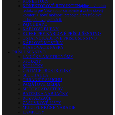
KONEKTORY
KONEKTOROVÉ REDUKCIE
Nájdite si vhodnú
redukciu pre Vaše audio zariadenie a zažite skvelý
komfort + nové možnosti prepojenia pri štúdiovej,
alebo pódiovej aplikácii.
PATCHBAYE
KÁBLOVÉ BUBNY
KUFRE PRE KÁBLOVÉ PRÍSLUŠENSTVO
OSTATNÉ KÁBLOVÉ PRÍSLUŠENSTVO
KÁBLOVÉ MOSTÍKY
SŤAHOVACIE PÁSKY
PRÍSLUŠENSTVO
LADIČKY A METRONÓMY
STOJANY
STOLIČKY
ČISTIACE PROSTRIEDKY
SLÚCHADLÁ
CHRÁNIČE SLUCHU
PAMÄŤOVÉ MÉDIÁ
SIEŤOVÉ ADAPTÉRY
BATÉRIE A NABÍJAČKY
ROZVÁDZAČE
ZÁSUVKOVÉ LIŠTY
MULTIFUNKČNÉ NÁRADIE
LAMPIČKY