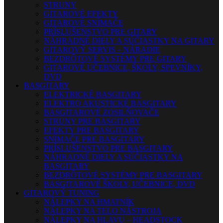
STRUNY
GITAROVÉ EFEKTY
GITAROVÉ SNÍMAČE
PRÍSLUŠENSTVO PRE GITARY
NÁHRADNÉ DIELY A SÚČIASTKY NA GITARY
GITAROVÝ SERVIS – NÁRADIE
BEZDRÔTOVÉ SYSTÉMY PRE GITARY
GITAROVÉ UČEBNICE, ŠKOLY, SPEVNÍKY,
DVD
BASGITARY
ELEKTRICKÉ BASGITARY
ELEKTRO AKUSTICKÉ BASGITARY
BASGITAROVÉ ZOSILŇOVAČE
STRUNY PRE BASGITARY
EFEKTY PRE BASGITARY
SNÍMAČE PRE BASGITARY
PRÍSLUŠENSTVO PRE BASGITARY
NÁHRADNÉ DIELY A SÚČIASTKY NA
BASGITARY
BEZDRÔTOVÉ SYSTÉMY PRE BASGITARY
BASGITAROVÉ ŠKOLY, UČEBNICE, DVD
GITAROVÝ TUNING
NÁLEPKY NA HMATNÍK
NÁLEPKY NA TELO NÁSTROJA
NÁLEPKY NA HLAVU – HEADSTOCK