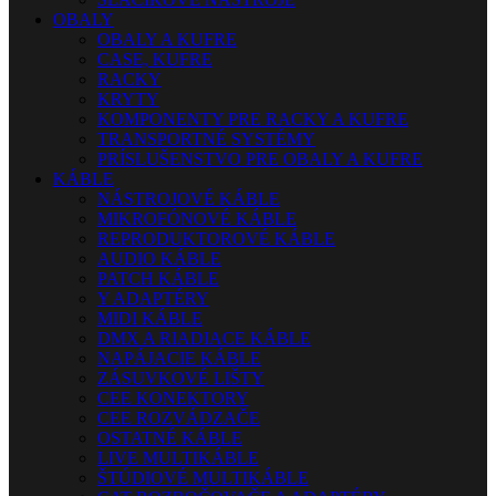
OBALY
OBALY A KUFRE
CASE, KUFRE
RACKY
KRYTY
KOMPONENTY PRE RACKY A KUFRE
TRANSPORTNÉ SYSTÉMY
PRÍSLUŠENSTVO PRE OBALY A KUFRE
KÁBLE
NÁSTROJOVÉ KÁBLE
MIKROFÓNOVÉ KÁBLE
REPRODUKTOROVÉ KÁBLE
AUDIO KÁBLE
PATCH KÁBLE
Y ADAPTÉRY
MIDI KÁBLE
DMX A RIADIACE KÁBLE
NAPÁJACIE KÁBLE
ZÁSUVKOVÉ LIŠTY
CEE KONEKTORY
CEE ROZVÁDZAČE
OSTATNÉ KÁBLE
LIVE MULTIKÁBLE
ŠTÚDIOVÉ MULTIKÁBLE