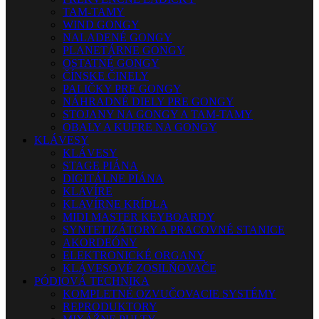
TAM-TAMY
WIND GONGY
NALADENÉ GONGY
PLANETÁRNE GONGY
OSTATNÉ GONGY
ČÍNSKE ČINELY
PALIČKY PRE GONGY
NÁHRADNÉ DIELY PRE GONGY
STOJANY NA GONGY A TAM-TAMY
OBALY A KUFRE NA GONGY
KLÁVESY
KLÁVESY
STAGE PIÁNA
DIGITÁLNE PIÁNA
KLAVÍRE
KLAVÍRNE KRÍDLA
MIDI MASTER KEYBOARDY
SYNTETIZÁTORY A PRACOVNÉ STANICE
AKORDEÓNY
ELEKTRONICKÉ ORGANY
KLÁVESOVÉ ZOSILŇOVAČE
PÓDIOVÁ TECHNIKA
KOMPLETNÉ OZVUČOVACIE SYSTÉMY
REPRODUKTORY