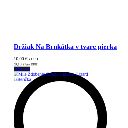
Držiak Na Brnkátka v tvare pierka
10,00
€
s DPH
(
8,13
€
)
bez DPH
Viac info