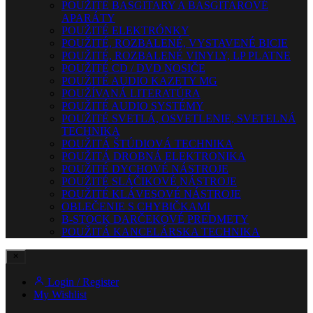
POUŽITÉ BASGITARY A BASGITAROVÉ
APARÁTY
POUŽITÉ ELEKTRÓNKY
POUŽITÉ, ROZBALENÉ, VYSTAVENÉ BICIE
POUŽITÉ, ROZBALENÉ VINYLY, LP PLATNE
POUŽITÉ CD / DVD NOSIČE
POUŽITÉ AUDIO KAZETY MG
POUŽÍVANÁ LITERATÚRA
POUŽITÉ AUDIO SYSTÉMY
POUŽITÉ SVETLÁ, OSVETLENIE, SVETELNÁ
TECHNIKA
POUŽITÁ ŠTÚDIOVÁ TECHNIKA
POUŽITÁ DROBNÁ ELEKTRONIKA
POUŽITÉ DYCHOVÉ NÁSTROJE
POUŽITÉ SLÁČIKOVÉ NÁSTROJE
POUŽITÉ KLÁVESOVÉ NÁSTROJE
OBLEČENIE S CHYBIČKAMI
B-STOCK DARČEKOVÉ PREDMETY
POUŽITÁ KANCELÁRSKA TECHNIKA
Login / Register
My Wishlist