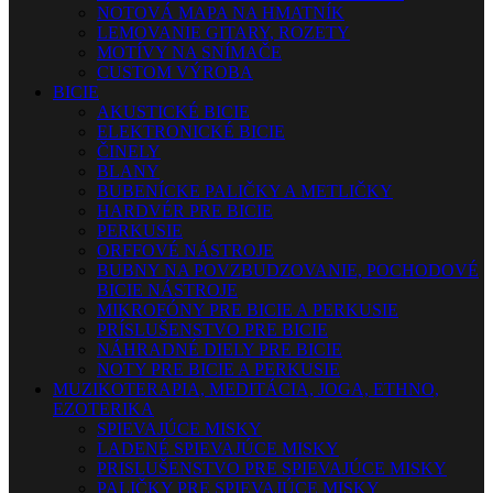
NOTOVÁ MAPA NA HMATNÍK
LEMOVANIE GITARY, ROZETY
MOTÍVY NA SNÍMAČE
CUSTOM VÝROBA
BICIE
AKUSTICKÉ BICIE
ELEKTRONICKÉ BICIE
ČINELY
BLANY
BUBENÍCKE PALIČKY A METLIČKY
HARDVÉR PRE BICIE
PERKUSIE
ORFFOVÉ NÁSTROJE
BUBNY NA POVZBUDZOVANIE, POCHODOVÉ
BICIE NÁSTROJE
MIKROFÓNY PRE BICIE A PERKUSIE
PRÍSLUŠENSTVO PRE BICIE
NÁHRADNÉ DIELY PRE BICIE
NOTY PRE BICIE A PERKUSIE
MUZIKOTERAPIA, MEDITÁCIA, JOGA, ETHNO,
EZOTERIKA
SPIEVAJÚCE MISKY
LADENÉ SPIEVAJÚCE MISKY
PRISLUŠENSTVO PRE SPIEVAJÚCE MISKY
PALIČKY PRE SPIEVAJÚCE MISKY