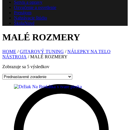
Servis a opravy
Ozvučenie a osvetlenie
Prenájom
Nahrávacie štúdio
Škola
Nové
MALÉ ROZMERY
HOME
/
GITAROVÝ TUNING
/
NÁLEPKY NA TELO
NÁSTROJA
/ MALÉ ROZMERY
Zobrazuje sa 5 výsledkov