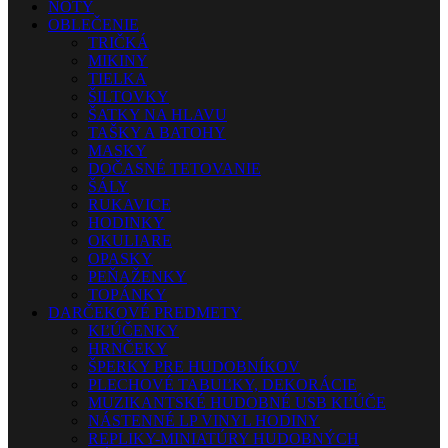
NOTY
OBLEČENIE
TRIČKÁ
MIKINY
TIELKA
ŠILTOVKY
ŠATKY NA HLAVU
TAŠKY A BATOHY
MASKY
DOČASNÉ TETOVANIE
ŠÁLY
RUKAVICE
HODINKY
OKULIARE
OPASKY
PEŇAŽENKY
TOPÁNKY
DARČEKOVÉ PREDMETY
KĽÚČENKY
HRNČEKY
ŠPERKY PRE HUDOBNÍKOV
PLECHOVÉ TABUĽKY, DEKORÁCIE
MUZIKANTSKÉ HUDOBNÉ USB KĽÚČE
NÁSTENNÉ LP VINYL HODINY
REPLIKY-MINIATÚRY HUDOBNÝCH