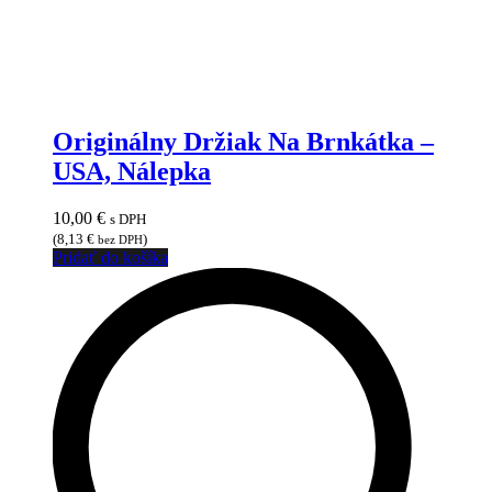
Originálny Držiak Na Brnkátka –
USA, Nálepka
10,00
€
s DPH
(
8,13
€
)
bez DPH
Pridať do košíka