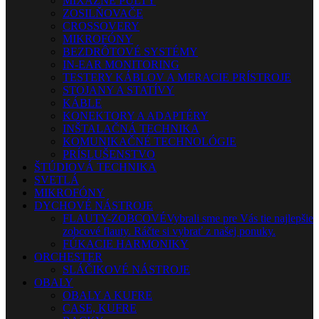
MIXÁŽNE PULTY
ZOSILŇOVAČE
CROSSOVERY
MIKROFÓNY
BEZDRÔTOVÉ SYSTÉMY
IN-EAR MONITORING
TESTERY KÁBLOV A MERACIE PRÍSTROJE
STOJANY A STATÍVY
KÁBLE
KONEKTORY A ADAPTÉRY
INŠTALAČNÁ TECHNIKA
KOMUNIKAČNÉ TECHNOLÓGIE
PRÍSLUŠENSTVO
ŠTÚDIOVÁ TECHNIKA
SVETLÁ
MIKROFÓNY
DYCHOVÉ NÁSTROJE
FLAUTY-ZOBCOVÉ
Vybrali sme pre Vás tie najlepšie
zobcové flauty. Ráčte si vybrať z našej ponuky.
FÚKACIE HARMONIKY
ORCHESTER
SLÁČIKOVÉ NÁSTROJE
OBALY
OBALY A KUFRE
CASE, KUFRE