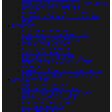
NÁHRADNÉ DIELY A SÚČIASTKY NA GITARY
GITAROVÝ SERVIS – NÁRADIE
BEZDRÔTOVÉ SYSTÉMY PRE GITARY
GITAROVÉ UČEBNICE, ŠKOLY, SPEVNÍKY,
DVD
BASGITARY
ELEKTRICKÉ BASGITARY
ELEKTRO AKUSTICKÉ BASGITARY
BASGITAROVÉ ZOSILŇOVAČE
STRUNY PRE BASGITARY
EFEKTY PRE BASGITARY
SNÍMAČE PRE BASGITARY
PRÍSLUŠENSTVO PRE BASGITARY
NÁHRADNÉ DIELY A SÚČIASTKY NA
BASGITARY
BEZDRÔTOVÉ SYSTÉMY PRE BASGITARY
BASGITAROVÉ ŠKOLY, UČEBNICE, DVD
GITAROVÝ TUNING
NÁLEPKY NA HMATNÍK
NÁLEPKY NA TELO NÁSTROJA
NÁLEPKY NA HLAVU – HEADSTOCK
NOTOVÁ MAPA NA HMATNÍK
LEMOVANIE GITARY, ROZETY
MOTÍVY NA SNÍMAČE
CUSTOM VÝROBA