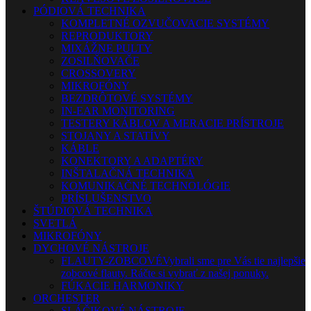
PÓDIOVÁ TECHNIKA
KOMPLETNÉ OZVUČOVACIE SYSTÉMY
REPRODUKTORY
MIXÁŽNE PULTY
ZOSILŇOVAČE
CROSSOVERY
MIKROFÓNY
BEZDRÔTOVÉ SYSTÉMY
IN-EAR MONITORING
TESTERY KÁBLOV A MERACIE PRÍSTROJE
STOJANY A STATÍVY
KÁBLE
KONEKTORY A ADAPTÉRY
INŠTALAČNÁ TECHNIKA
KOMUNIKAČNÉ TECHNOLÓGIE
PRÍSLUŠENSTVO
ŠTÚDIOVÁ TECHNIKA
SVETLÁ
MIKROFÓNY
DYCHOVÉ NÁSTROJE
FLAUTY-ZOBCOVÉ
Vybrali sme pre Vás tie najlepšie
zobcové flauty. Ráčte si vybrať z našej ponuky.
FÚKACIE HARMONIKY
ORCHESTER
SLÁČIKOVÉ NÁSTROJE