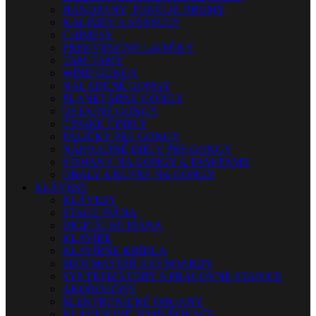
HANDPANY, TONGUE DRUMY
KALIMBY A SANSULY
CHIMESY
FREKVENČNÉ LADIČKY
TAM-TAMY
WIND GONGY
NALADENÉ GONGY
PLANETÁRNE GONGY
OSTATNÉ GONGY
ČÍNSKE ČINELY
PALIČKY PRE GONGY
NÁHRADNÉ DIELY PRE GONGY
STOJANY NA GONGY A TAM-TAMY
OBALY A KUFRE NA GONGY
KLÁVESY
KLÁVESY
STAGE PIÁNA
DIGITÁLNE PIÁNA
KLAVÍRE
KLAVÍRNE KRÍDLA
MIDI MASTER KEYBOARDY
SYNTETIZÁTORY A PRACOVNÉ STANICE
AKORDEÓNY
ELEKTRONICKÉ ORGANY
KLÁVESOVÉ ZOSILŇOVAČE