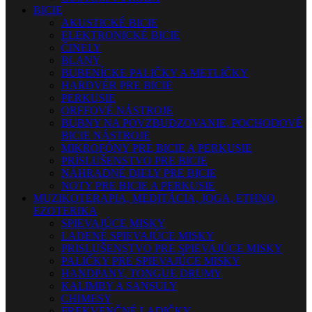
BICIE
AKUSTICKÉ BICIE
ELEKTRONICKÉ BICIE
ČINELY
BLANY
BUBENÍCKE PALIČKY A METLIČKY
HARDVÉR PRE BICIE
PERKUSIE
ORFFOVÉ NÁSTROJE
BUBNY NA POVZBUDZOVANIE, POCHODOVÉ
BICIE NÁSTROJE
MIKROFÓNY PRE BICIE A PERKUSIE
PRÍSLUŠENSTVO PRE BICIE
NÁHRADNÉ DIELY PRE BICIE
NOTY PRE BICIE A PERKUSIE
MUZIKOTERAPIA, MEDITÁCIA, JOGA, ETHNO,
EZOTERIKA
SPIEVAJÚCE MISKY
LADENÉ SPIEVAJÚCE MISKY
PRISLUŠENSTVO PRE SPIEVAJÚCE MISKY
PALIČKY PRE SPIEVAJÚCE MISKY
HANDPANY, TONGUE DRUMY
KALIMBY A SANSULY
CHIMESY
FREKVENČNÉ LADIČKY