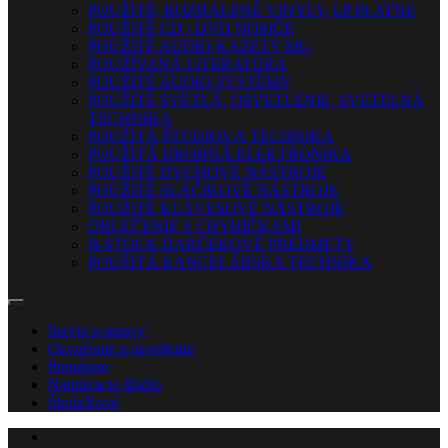
POUŽITÉ, ROZBALENÉ VINYLY, LP PLATNE
POUŽITÉ CD / DVD NOSIČE
POUŽITÉ AUDIO KAZETY MG
POUŽÍVANÁ LITERATÚRA
POUŽITÉ AUDIO SYSTÉMY
POUŽITÉ SVETLÁ, OSVETLENIE, SVETELNÁ
TECHNIKA
POUŽITÁ ŠTÚDIOVÁ TECHNIKA
POUŽITÁ DROBNÁ ELEKTRONIKA
POUŽITÉ DYCHOVÉ NÁSTROJE
POUŽITÉ SLÁČIKOVÉ NÁSTROJE
POUŽITÉ KLÁVESOVÉ NÁSTROJE
OBLEČENIE S CHYBIČKAMI
B-STOCK DARČEKOVÉ PREDMETY
POUŽITÁ KANCELÁRSKA TECHNIKA
Servis a opravy
Ozvučenie a osvetlenie
Prenájom
Nahrávacie štúdio
Škola
Nové