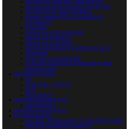
PLECHOVÉ TABUĽKY, DEKORÁCIE
MUZIKANTSKÉ HUDOBNÉ USB KĽÚČE
NÁSTENNÉ LP VINYL HODINY
REPLIKY-MINIATÚRY HUDOBNÝCH
NÁSTROJOV
NÁLEPKY
NAFUKOVACIE NÁSTROJE
OBALY NA TABLETY
OBALY NA TELEFÓNY
NÁSTENNÉ HODINY Z RÔZNYCH VECÍ
ODZNAKY
PLAGÁTY A KALENDÁRE
OSTATNÉ DARČEKOVÉ PREDMETY PRE
MUZIKANTOV
HUDOBNÉ NOSIČE
CD
LP PLATNE – VINYLY
DVD
MG KAZETY
HUDOBNÉ PREHRÁVAČE
GRAMOFÓNY
DARČEKOVÉ POUKAZY
B-STOCK/BAZÁR
POUŽITÉ, ROZBALENÉ, VYSTAVENÉ GITARY
POUŽITÉ GITAROVÉ APARÁTY