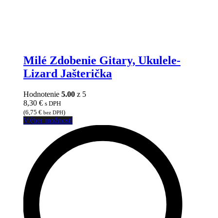
Milé Zdobenie Gitary, Ukulele-
Lizard Jašterička
Hodnotenie
5.00
z 5
8,30
€
s DPH
(
6,75
€
)
bez DPH
Tento
Výber možností
produkt
má
viacero
variantov.
Možnosti
si
môžete
vybrať
na
stránke
produktu.