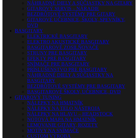
NÁHRADNÉ DIELY A SÚČIASTKY NA GITARY
GITAROVÝ SERVIS – NÁRADIE
BEZDRÔTOVÉ SYSTÉMY PRE GITARY
GITAROVÉ UČEBNICE, ŠKOLY, SPEVNÍKY,
DVD
BASGITARY
ELEKTRICKÉ BASGITARY
ELEKTRO AKUSTICKÉ BASGITARY
BASGITAROVÉ ZOSILŇOVAČE
STRUNY PRE BASGITARY
EFEKTY PRE BASGITARY
SNÍMAČE PRE BASGITARY
PRÍSLUŠENSTVO PRE BASGITARY
NÁHRADNÉ DIELY A SÚČIASTKY NA
BASGITARY
BEZDRÔTOVÉ SYSTÉMY PRE BASGITARY
BASGITAROVÉ ŠKOLY, UČEBNICE, DVD
GITAROVÝ TUNING
NÁLEPKY NA HMATNÍK
NÁLEPKY NA TELO NÁSTROJA
NÁLEPKY NA HLAVU – HEADSTOCK
NOTOVÁ MAPA NA HMATNÍK
LEMOVANIE GITARY, ROZETY
MOTÍVY NA SNÍMAČE
CUSTOM VÝROBA