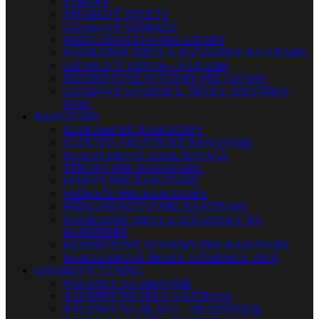
STRUNY
GITAROVÉ EFEKTY
GITAROVÉ SNÍMAČE
PRÍSLUŠENSTVO PRE GITARY
NÁHRADNÉ DIELY A SÚČIASTKY NA GITARY
GITAROVÝ SERVIS – NÁRADIE
BEZDRÔTOVÉ SYSTÉMY PRE GITARY
GITAROVÉ UČEBNICE, ŠKOLY, SPEVNÍKY,
DVD
BASGITARY
ELEKTRICKÉ BASGITARY
ELEKTRO AKUSTICKÉ BASGITARY
BASGITAROVÉ ZOSILŇOVAČE
STRUNY PRE BASGITARY
EFEKTY PRE BASGITARY
SNÍMAČE PRE BASGITARY
PRÍSLUŠENSTVO PRE BASGITARY
NÁHRADNÉ DIELY A SÚČIASTKY NA
BASGITARY
BEZDRÔTOVÉ SYSTÉMY PRE BASGITARY
BASGITAROVÉ ŠKOLY, UČEBNICE, DVD
GITAROVÝ TUNING
NÁLEPKY NA HMATNÍK
NÁLEPKY NA TELO NÁSTROJA
NÁLEPKY NA HLAVU – HEADSTOCK