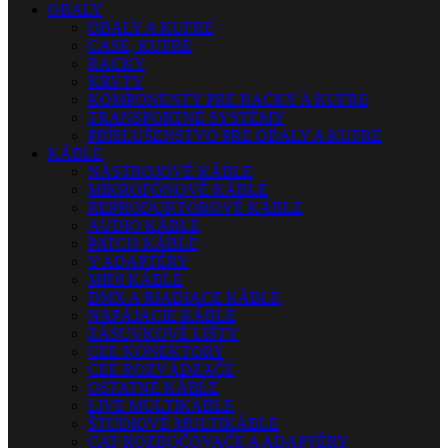
OBALY
OBALY A KUFRE
CASE, KUFRE
RACKY
KRYTY
KOMPONENTY PRE RACKY A KUFRE
TRANSPORTNÉ SYSTÉMY
PRÍSLUŠENSTVO PRE OBALY A KUFRE
KÁBLE
NÁSTROJOVÉ KÁBLE
MIKROFÓNOVÉ KÁBLE
REPRODUKTOROVÉ KÁBLE
AUDIO KÁBLE
PATCH KÁBLE
Y ADAPTÉRY
MIDI KÁBLE
DMX A RIADIACE KÁBLE
NAPÁJACIE KÁBLE
ZÁSUVKOVÉ LIŠTY
CEE KONEKTORY
CEE ROZVÁDZAČE
OSTATNÉ KÁBLE
LIVE MULTIKÁBLE
ŠTÚDIOVÉ MULTIKÁBLE
CAT ROZBOČOVAČE A ADAPTÉRY