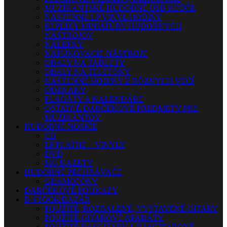
MUZIKANTSKÉ HUDOBNÉ USB KĽÚČE
NÁSTENNÉ LP VINYL HODINY
REPLIKY-MINIATÚRY HUDOBNÝCH
NÁSTROJOV
NÁLEPKY
NAFUKOVACIE NÁSTROJE
OBALY NA TABLETY
OBALY NA TELEFÓNY
NÁSTENNÉ HODINY Z RÔZNYCH VECÍ
ODZNAKY
PLAGÁTY A KALENDÁRE
OSTATNÉ DARČEKOVÉ PREDMETY PRE
MUZIKANTOV
HUDOBNÉ NOSIČE
CD
LP PLATNE – VINYLY
DVD
MG KAZETY
HUDOBNÉ PREHRÁVAČE
GRAMOFÓNY
DARČEKOVÉ POUKAZY
B-STOCK/BAZÁR
POUŽITÉ, ROZBALENÉ, VYSTAVENÉ GITARY
POUŽITÉ GITAROVÉ APARÁTY
POUŽITÉ BASGITARY A BASGITAROVÉ