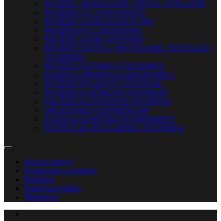
POUŽITÉ, ROZBALENÉ VINYLY, LP PLATNE
POUŽITÉ CD / DVD NOSIČE
POUŽITÉ AUDIO KAZETY MG
POUŽÍVANÁ LITERATÚRA
POUŽITÉ AUDIO SYSTÉMY
POUŽITÉ SVETLÁ, OSVETLENIE, SVETELNÁ
TECHNIKA
POUŽITÁ ŠTÚDIOVÁ TECHNIKA
POUŽITÁ DROBNÁ ELEKTRONIKA
POUŽITÉ DYCHOVÉ NÁSTROJE
POUŽITÉ SLÁČIKOVÉ NÁSTROJE
POUŽITÉ KLÁVESOVÉ NÁSTROJE
OBLEČENIE S CHYBIČKAMI
B-STOCK DARČEKOVÉ PREDMETY
POUŽITÁ KANCELÁRSKA TECHNIKA
Servis a opravy
Ozvučenie a osvetlenie
Prenájom
Nahrávacie štúdio
Škola
Nové