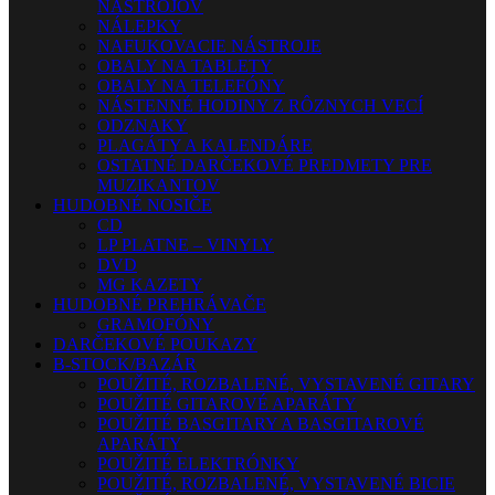
NÁSTROJOV
NÁLEPKY
NAFUKOVACIE NÁSTROJE
OBALY NA TABLETY
OBALY NA TELEFÓNY
NÁSTENNÉ HODINY Z RÔZNYCH VECÍ
ODZNAKY
PLAGÁTY A KALENDÁRE
OSTATNÉ DARČEKOVÉ PREDMETY PRE
MUZIKANTOV
HUDOBNÉ NOSIČE
CD
LP PLATNE – VINYLY
DVD
MG KAZETY
HUDOBNÉ PREHRÁVAČE
GRAMOFÓNY
DARČEKOVÉ POUKAZY
B-STOCK/BAZÁR
POUŽITÉ, ROZBALENÉ, VYSTAVENÉ GITARY
POUŽITÉ GITAROVÉ APARÁTY
POUŽITÉ BASGITARY A BASGITAROVÉ
APARÁTY
POUŽITÉ ELEKTRÓNKY
POUŽITÉ, ROZBALENÉ, VYSTAVENÉ BICIE