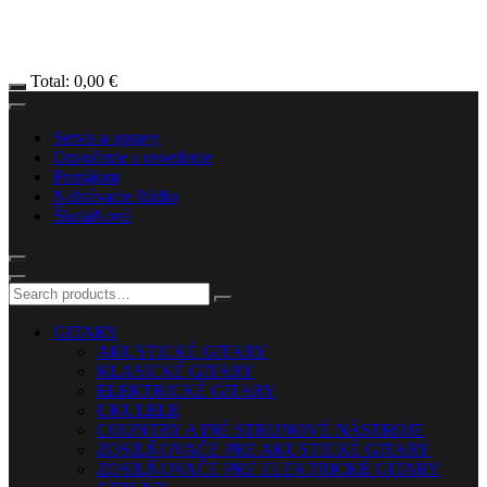
Total:
0,00
€
Servis a opravy
Ozvučenie a osvetlenie
Prenájom
Nahrávacie štúdio
Škola
Nové
GITARY
AKUSTICKÉ GITARY
KLASICKÉ GITARY
ELEKTRICKÉ GITARY
UKULELE
COUNTRY A INÉ STRUNOVÉ NÁSTROJE
ZOSILŇOVAČE PRE AKUSTICKÉ GITARY
ZOSILŇOVAČE PRE ELEKTRICKÉ GITARY