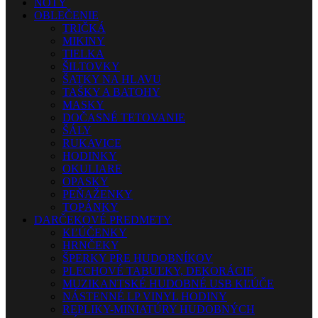
NOTY
OBLEČENIE
TRIČKÁ
MIKINY
TIELKA
ŠILTOVKY
ŠATKY NA HLAVU
TAŠKY A BATOHY
MASKY
DOČASNÉ TETOVANIE
ŠÁLY
RUKAVICE
HODINKY
OKULIARE
OPASKY
PEŇAŽENKY
TOPÁNKY
DARČEKOVÉ PREDMETY
KĽÚČENKY
HRNČEKY
ŠPERKY PRE HUDOBNÍKOV
PLECHOVÉ TABUĽKY, DEKORÁCIE
MUZIKANTSKÉ HUDOBNÉ USB KĽÚČE
NÁSTENNÉ LP VINYL HODINY
REPLIKY-MINIATÚRY HUDOBNÝCH