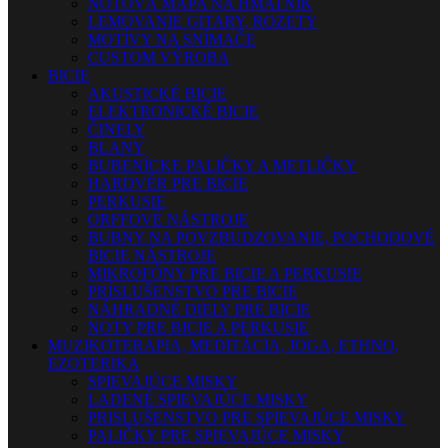
NOTOVÁ MAPA NA HMATNÍK
LEMOVANIE GITARY, ROZETY
MOTÍVY NA SNÍMAČE
CUSTOM VÝROBA
BICIE
AKUSTICKÉ BICIE
ELEKTRONICKÉ BICIE
ČINELY
BLANY
BUBENÍCKE PALIČKY A METLIČKY
HARDVÉR PRE BICIE
PERKUSIE
ORFFOVÉ NÁSTROJE
BUBNY NA POVZBUDZOVANIE, POCHODOVÉ
BICIE NÁSTROJE
MIKROFÓNY PRE BICIE A PERKUSIE
PRÍSLUŠENSTVO PRE BICIE
NÁHRADNÉ DIELY PRE BICIE
NOTY PRE BICIE A PERKUSIE
MUZIKOTERAPIA, MEDITÁCIA, JOGA, ETHNO,
EZOTERIKA
SPIEVAJÚCE MISKY
LADENÉ SPIEVAJÚCE MISKY
PRISLUŠENSTVO PRE SPIEVAJÚCE MISKY
PALIČKY PRE SPIEVAJÚCE MISKY