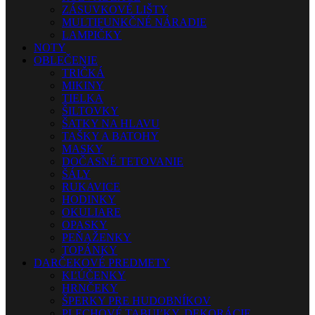
ZÁSUVKOVÉ LIŠTY
MULTIFUNKČNÉ NÁRADIE
LAMPIČKY
NOTY
OBLEČENIE
TRIČKÁ
MIKINY
TIELKA
ŠILTOVKY
ŠATKY NA HLAVU
TAŠKY A BATOHY
MASKY
DOČASNÉ TETOVANIE
ŠÁLY
RUKAVICE
HODINKY
OKULIARE
OPASKY
PEŇAŽENKY
TOPÁNKY
DARČEKOVÉ PREDMETY
KĽÚČENKY
HRNČEKY
ŠPERKY PRE HUDOBNÍKOV
PLECHOVÉ TABUĽKY, DEKORÁCIE