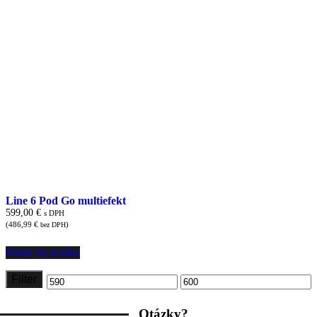
Line 6 Pod Go multiefekt
599,00
€
s DPH
(
486,99
€
)
bez DPH
Pridať do košíka
Filter
Minimálna
Maximálna
cena
cena
Otázky?