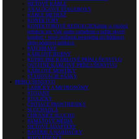
SIEŤOVÉ KÁBLE
ANALÓGOVÉ STAGEBOXY
KÁBLE METRÁŽ
KONEKTORY
KONEKTOROVÉ REDUKCIE
Nájdite si vhodnú
redukciu pre Vaše audio zariadenie a zažite skvelý
komfort + nové možnosti prepojenia pri štúdiovej,
alebo pódiovej aplikácii.
PATCHBAYE
KÁBLOVÉ BUBNY
KUFRE PRE KÁBLOVÉ PRÍSLUŠENSTVO
OSTATNÉ KÁBLOVÉ PRÍSLUŠENSTVO
KÁBLOVÉ MOSTÍKY
SŤAHOVACIE PÁSKY
PRÍSLUŠENSTVO
LADIČKY A METRONÓMY
STOJANY
STOLIČKY
ČISTIACE PROSTRIEDKY
SLÚCHADLÁ
CHRÁNIČE SLUCHU
PAMÄŤOVÉ MÉDIÁ
SIEŤOVÉ ADAPTÉRY
BATÉRIE A NABÍJAČKY
ROZVÁDZAČE