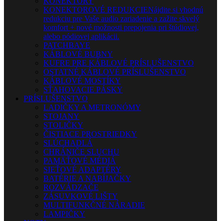
KONEKTORY
KONEKTOROVÉ REDUKCIE
Nájdite si vhodnú
redukciu pre Vaše audio zariadenie a zažite skvelý
komfort + nové možnosti prepojenia pri štúdiovej,
alebo pódiovej aplikácii.
PATCHBAYE
KÁBLOVÉ BUBNY
KUFRE PRE KÁBLOVÉ PRÍSLUŠENSTVO
OSTATNÉ KÁBLOVÉ PRÍSLUŠENSTVO
KÁBLOVÉ MOSTÍKY
SŤAHOVACIE PÁSKY
PRÍSLUŠENSTVO
LADIČKY A METRONÓMY
STOJANY
STOLIČKY
ČISTIACE PROSTRIEDKY
SLÚCHADLÁ
CHRÁNIČE SLUCHU
PAMÄŤOVÉ MÉDIÁ
SIEŤOVÉ ADAPTÉRY
BATÉRIE A NABÍJAČKY
ROZVÁDZAČE
ZÁSUVKOVÉ LIŠTY
MULTIFUNKČNÉ NÁRADIE
LAMPIČKY