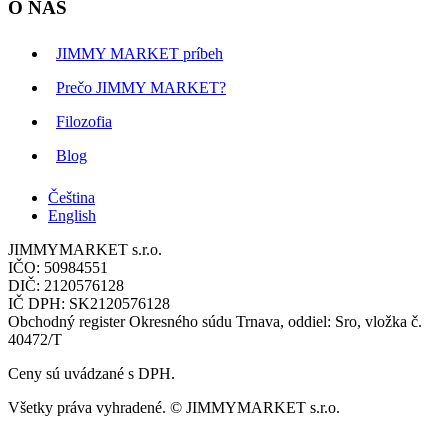
O NÁS
JIMMY MARKET príbeh
Prečo JIMMY MARKET?
Filozofia
Blog
Čeština
English
JIMMYMARKET s.r.o.
IČO: 50984551
DIČ: 2120576128
IČ DPH: SK2120576128
Obchodný register Okresného súdu Trnava, oddiel: Sro, vložka č.
40472/T
Ceny sú uvádzané s DPH.
Všetky práva vyhradené. © JIMMYMARKET s.r.o.