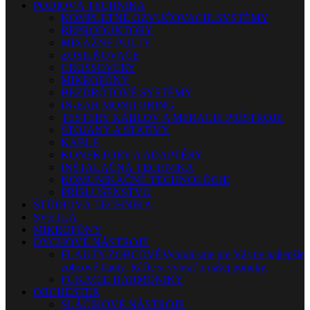
PÓDIOVÁ TECHNIKA
KOMPLETNÉ OZVUČOVACIE SYSTÉMY
REPRODUKTORY
MIXÁŽNE PULTY
ZOSILŇOVAČE
CROSSOVERY
MIKROFÓNY
BEZDRÔTOVÉ SYSTÉMY
IN-EAR MONITORING
TESTERY KÁBLOV A MERACIE PRÍSTROJE
STOJANY A STATÍVY
KÁBLE
KONEKTORY A ADAPTÉRY
INŠTALAČNÁ TECHNIKA
KOMUNIKAČNÉ TECHNOLÓGIE
PRÍSLUŠENSTVO
ŠTÚDIOVÁ TECHNIKA
SVETLÁ
MIKROFÓNY
DYCHOVÉ NÁSTROJE
FLAUTY-ZOBCOVÉ
Vybrali sme pre Vás tie najlepšie
zobcové flauty. Ráčte si vybrať z našej ponuky.
FÚKACIE HARMONIKY
ORCHESTER
SLÁČIKOVÉ NÁSTROJE