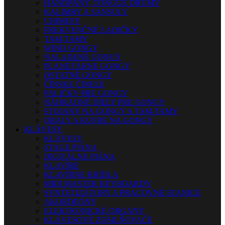
HANDPANY, TONGUE DRUMY
KALIMBY A SANSULY
CHIMESY
FREKVENČNÉ LADIČKY
TAM-TAMY
WIND GONGY
NALADENÉ GONGY
PLANETÁRNE GONGY
OSTATNÉ GONGY
ČÍNSKE ČINELY
PALIČKY PRE GONGY
NÁHRADNÉ DIELY PRE GONGY
STOJANY NA GONGY A TAM-TAMY
OBALY A KUFRE NA GONGY
KLÁVESY
KLÁVESY
STAGE PIÁNA
DIGITÁLNE PIÁNA
KLAVÍRE
KLAVÍRNE KRÍDLA
MIDI MASTER KEYBOARDY
SYNTETIZÁTORY A PRACOVNÉ STANICE
AKORDEÓNY
ELEKTRONICKÉ ORGANY
KLÁVESOVÉ ZOSILŇOVAČE