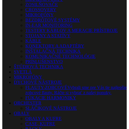
ZOSILŇOVAČE
CROSSOVERY
MIKROFÓNY
BEZDRÔTOVÉ SYSTÉMY
IN-EAR MONITORING
TESTERY KÁBLOV A MERACIE PRÍSTROJE
STOJANY A STATÍVY
KÁBLE
KONEKTORY A ADAPTÉRY
INŠTALAČNÁ TECHNIKA
KOMUNIKAČNÉ TECHNOLÓGIE
PRÍSLUŠENSTVO
ŠTÚDIOVÁ TECHNIKA
SVETLÁ
MIKROFÓNY
DYCHOVÉ NÁSTROJE
FLAUTY-ZOBCOVÉ
Vybrali sme pre Vás tie najlepšie
zobcové flauty. Ráčte si vybrať z našej ponuky.
FÚKACIE HARMONIKY
ORCHESTER
SLÁČIKOVÉ NÁSTROJE
OBALY
OBALY A KUFRE
CASE, KUFRE
RACKY