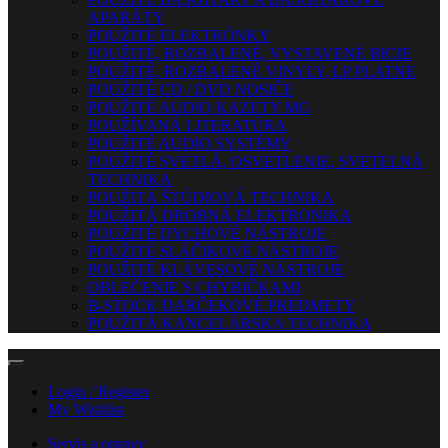
APARÁTY
POUŽITÉ ELEKTRÓNKY
POUŽITÉ, ROZBALENÉ, VYSTAVENÉ BICIE
POUŽITÉ, ROZBALENÉ VINYLY, LP PLATNE
POUŽITÉ CD / DVD NOSIČE
POUŽITÉ AUDIO KAZETY MG
POUŽÍVANÁ LITERATÚRA
POUŽITÉ AUDIO SYSTÉMY
POUŽITÉ SVETLÁ, OSVETLENIE, SVETELNÁ
TECHNIKA
POUŽITÁ ŠTÚDIOVÁ TECHNIKA
POUŽITÁ DROBNÁ ELEKTRONIKA
POUŽITÉ DYCHOVÉ NÁSTROJE
POUŽITÉ SLÁČIKOVÉ NÁSTROJE
POUŽITÉ KLÁVESOVÉ NÁSTROJE
OBLEČENIE S CHYBIČKAMI
B-STOCK DARČEKOVÉ PREDMETY
POUŽITÁ KANCELÁRSKA TECHNIKA
Login / Register
My Wishlist
Servis a opravy