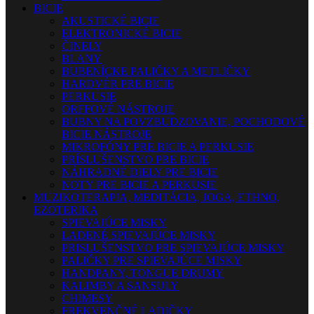
BICIE
AKUSTICKÉ BICIE
ELEKTRONICKÉ BICIE
ČINELY
BLANY
BUBENÍCKE PALIČKY A METLIČKY
HARDVÉR PRE BICIE
PERKUSIE
ORFFOVÉ NÁSTROJE
BUBNY NA POVZBUDZOVANIE, POCHODOVÉ
BICIE NÁSTROJE
MIKROFÓNY PRE BICIE A PERKUSIE
PRÍSLUŠENSTVO PRE BICIE
NÁHRADNÉ DIELY PRE BICIE
NOTY PRE BICIE A PERKUSIE
MUZIKOTERAPIA, MEDITÁCIA, JOGA, ETHNO,
EZOTERIKA
SPIEVAJÚCE MISKY
LADENÉ SPIEVAJÚCE MISKY
PRISLUŠENSTVO PRE SPIEVAJÚCE MISKY
PALIČKY PRE SPIEVAJÚCE MISKY
HANDPANY, TONGUE DRUMY
KALIMBY A SANSULY
CHIMESY
FREKVENČNÉ LADIČKY