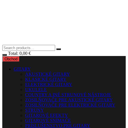
Total:
0,00
€
Obchod
GITARY
AKUSTICKÉ GITARY
KLASICKÉ GITARY
ELEKTRICKÉ GITARY
UKULELE
COUNTRY A INÉ STRUNOVÉ NÁSTROJE
ZOSILŇOVAČE PRE AKUSTICKÉ GITARY
ZOSILŇOVAČE PRE ELEKTRICKÉ GITARY
STRUNY
GITAROVÉ EFEKTY
GITAROVÉ SNÍMAČE
PRÍSLUŠENSTVO PRE GITARY