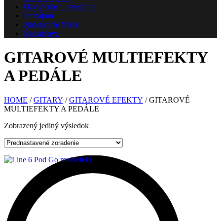
Ozvučenie a osvetlenie
Prenájom
Nahrávacie štúdio
Škola
Nové
GITAROVÉ MULTIEFEKTY
A PEDÁLE
HOME
/
GITARY
/
GITAROVÉ EFEKTY
/ GITAROVÉ
MULTIEFEKTY A PEDÁLE
Zobrazený jediný výsledok