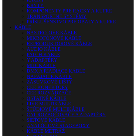
KRYTY
KOMPONENTY PRE RACKY A KUFRE
TRANSPORTNÉ SYSTÉMY
PRÍSLUŠENSTVO PRE OBALY A KUFRE
KÁBLE
NÁSTROJOVÉ KÁBLE
MIKROFÓNOVÉ KÁBLE
REPRODUKTOROVÉ KÁBLE
AUDIO KÁBLE
PATCH KÁBLE
Y ADAPTÉRY
MIDI KÁBLE
DMX A RIADIACE KÁBLE
NAPÁJACIE KÁBLE
ZÁSUVKOVÉ LIŠTY
CEE KONEKTORY
CEE ROZVÁDZAČE
OSTATNÉ KÁBLE
LIVE MULTIKÁBLE
ŠTÚDIOVÉ MULTIKÁBLE
CAT ROZBOČOVAČE A ADAPTÉRY
SIEŤOVÉ KÁBLE
ANALÓGOVÉ STAGEBOXY
KÁBLE METRÁŽ