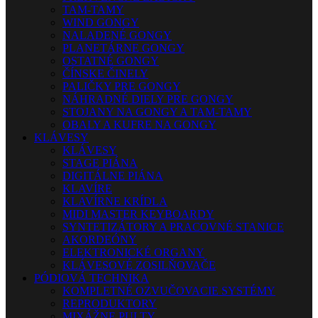
TAM-TAMY
WIND GONGY
NALADENÉ GONGY
PLANETÁRNE GONGY
OSTATNÉ GONGY
ČÍNSKE ČINELY
PALIČKY PRE GONGY
NÁHRADNÉ DIELY PRE GONGY
STOJANY NA GONGY A TAM-TAMY
OBALY A KUFRE NA GONGY
KLÁVESY
KLÁVESY
STAGE PIÁNA
DIGITÁLNE PIÁNA
KLAVÍRE
KLAVÍRNE KRÍDLA
MIDI MASTER KEYBOARDY
SYNTETIZÁTORY A PRACOVNÉ STANICE
AKORDEÓNY
ELEKTRONICKÉ ORGANY
KLÁVESOVÉ ZOSILŇOVAČE
PÓDIOVÁ TECHNIKA
KOMPLETNÉ OZVUČOVACIE SYSTÉMY
REPRODUKTORY
MIXÁŽNE PULTY