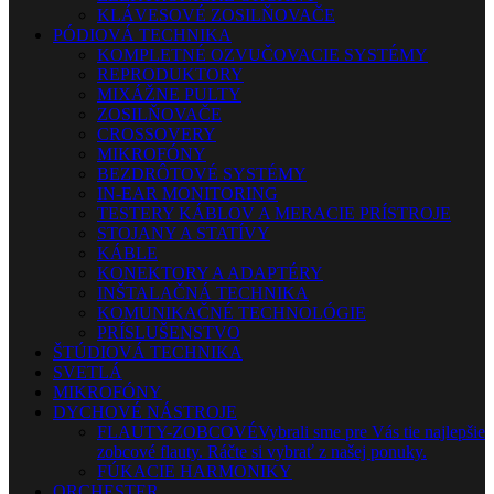
KLÁVESOVÉ ZOSILŇOVAČE
PÓDIOVÁ TECHNIKA
KOMPLETNÉ OZVUČOVACIE SYSTÉMY
REPRODUKTORY
MIXÁŽNE PULTY
ZOSILŇOVAČE
CROSSOVERY
MIKROFÓNY
BEZDRÔTOVÉ SYSTÉMY
IN-EAR MONITORING
TESTERY KÁBLOV A MERACIE PRÍSTROJE
STOJANY A STATÍVY
KÁBLE
KONEKTORY A ADAPTÉRY
INŠTALAČNÁ TECHNIKA
KOMUNIKAČNÉ TECHNOLÓGIE
PRÍSLUŠENSTVO
ŠTÚDIOVÁ TECHNIKA
SVETLÁ
MIKROFÓNY
DYCHOVÉ NÁSTROJE
FLAUTY-ZOBCOVÉ
Vybrali sme pre Vás tie najlepšie
zobcové flauty. Ráčte si vybrať z našej ponuky.
FÚKACIE HARMONIKY
ORCHESTER