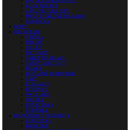
BATÉRIE A NABÍJAČKY
ROZVÁDZAČE
ZÁSUVKOVÉ LIŠTY
MULTIFUNKČNÉ NÁRADIE
LAMPIČKY
NOTY
OBLEČENIE
TRIČKÁ
MIKINY
TIELKA
ŠILTOVKY
ŠATKY NA HLAVU
TAŠKY A BATOHY
MASKY
DOČASNÉ TETOVANIE
ŠÁLY
RUKAVICE
HODINKY
OKULIARE
OPASKY
PEŇAŽENKY
TOPÁNKY
DARČEKOVÉ PREDMETY
KĽÚČENKY
HRNČEKY