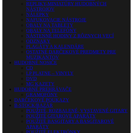
REPLIKY-MINIATÚRY HUDOBNÝCH
NÁSTROJOV
NÁLEPKY
NAFUKOVACIE NÁSTROJE
OBALY NA TABLETY
OBALY NA TELEFÓNY
NÁSTENNÉ HODINY Z RÔZNYCH VECÍ
ODZNAKY
PLAGÁTY A KALENDÁRE
OSTATNÉ DARČEKOVÉ PREDMETY PRE
MUZIKANTOV
HUDOBNÉ NOSIČE
CD
LP PLATNE – VINYLY
DVD
MG KAZETY
HUDOBNÉ PREHRÁVAČE
GRAMOFÓNY
DARČEKOVÉ POUKAZY
B-STOCK/BAZÁR
POUŽITÉ, ROZBALENÉ, VYSTAVENÉ GITARY
POUŽITÉ GITAROVÉ APARÁTY
POUŽITÉ BASGITARY A BASGITAROVÉ
APARÁTY
POUŽITÉ ELEKTRÓNKY