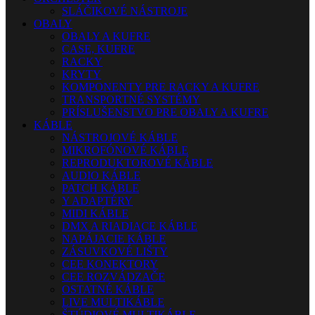
SLÁČIKOVÉ NÁSTROJE
OBALY
OBALY A KUFRE
CASE, KUFRE
RACKY
KRYTY
KOMPONENTY PRE RACKY A KUFRE
TRANSPORTNÉ SYSTÉMY
PRÍSLUŠENSTVO PRE OBALY A KUFRE
KÁBLE
NÁSTROJOVÉ KÁBLE
MIKROFÓNOVÉ KÁBLE
REPRODUKTOROVÉ KÁBLE
AUDIO KÁBLE
PATCH KÁBLE
Y ADAPTÉRY
MIDI KÁBLE
DMX A RIADIACE KÁBLE
NAPÁJACIE KÁBLE
ZÁSUVKOVÉ LIŠTY
CEE KONEKTORY
CEE ROZVÁDZAČE
OSTATNÉ KÁBLE
LIVE MULTIKÁBLE
ŠTÚDIOVÉ MULTIKÁBLE