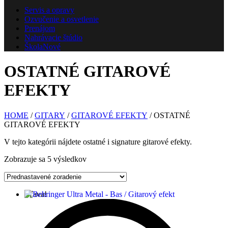
Servis a opravy
Ozvučenie a osvetlenie
Prenájom
Nahrávacie štúdio
Škola
Nové
OSTATNÉ GITAROVÉ
EFEKTY
HOME
/
GITARY
/
GITAROVÉ EFEKTY
/ OSTATNÉ
GITAROVÉ EFEKTY
V tejto kategórii nájdete ostatné i signature gitarové efekty.
Zobrazuje sa 5 výsledkov
Zľava!