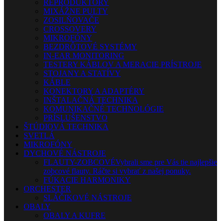
REPRODUKTORY
MIXÁŽNE PULTY
ZOSILŇOVAČE
CROSSOVERY
MIKROFÓNY
BEZDRÔTOVÉ SYSTÉMY
IN-EAR MONITORING
TESTERY KÁBLOV A MERACIE PRÍSTROJE
STOJANY A STATÍVY
KÁBLE
KONEKTORY A ADAPTÉRY
INŠTALAČNÁ TECHNIKA
KOMUNIKAČNÉ TECHNOLÓGIE
PRÍSLUŠENSTVO
ŠTÚDIOVÁ TECHNIKA
SVETLÁ
MIKROFÓNY
DYCHOVÉ NÁSTROJE
FLAUTY-ZOBCOVÉ
Vybrali sme pre Vás tie najlepšie
zobcové flauty. Ráčte si vybrať z našej ponuky.
FÚKACIE HARMONIKY
ORCHESTER
SLÁČIKOVÉ NÁSTROJE
OBALY
OBALY A KUFRE