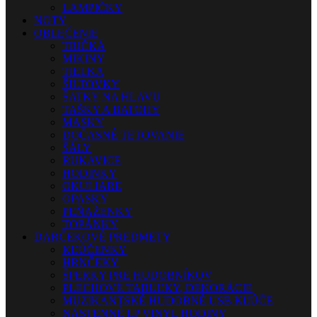
LAMPIČKY
NOTY
OBLEČENIE
TRIČKÁ
MIKINY
TIELKA
ŠILTOVKY
ŠATKY NA HLAVU
TAŠKY A BATOHY
MASKY
DOČASNÉ TETOVANIE
ŠÁLY
RUKAVICE
HODINKY
OKULIARE
OPASKY
PEŇAŽENKY
TOPÁNKY
DARČEKOVÉ PREDMETY
KĽÚČENKY
HRNČEKY
ŠPERKY PRE HUDOBNÍKOV
PLECHOVÉ TABUĽKY, DEKORÁCIE
MUZIKANTSKÉ HUDOBNÉ USB KĽÚČE
NÁSTENNÉ LP VINYL HODINY