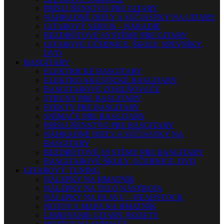
PRÍSLUŠENSTVO PRE GITARY
NÁHRADNÉ DIELY A SÚČIASTKY NA GITARY
GITAROVÝ SERVIS – NÁRADIE
BEZDRÔTOVÉ SYSTÉMY PRE GITARY
GITAROVÉ UČEBNICE, ŠKOLY, SPEVNÍKY,
DVD
BASGITARY
ELEKTRICKÉ BASGITARY
ELEKTRO AKUSTICKÉ BASGITARY
BASGITAROVÉ ZOSILŇOVAČE
STRUNY PRE BASGITARY
EFEKTY PRE BASGITARY
SNÍMAČE PRE BASGITARY
PRÍSLUŠENSTVO PRE BASGITARY
NÁHRADNÉ DIELY A SÚČIASTKY NA
BASGITARY
BEZDRÔTOVÉ SYSTÉMY PRE BASGITARY
BASGITAROVÉ ŠKOLY, UČEBNICE, DVD
GITAROVÝ TUNING
NÁLEPKY NA HMATNÍK
NÁLEPKY NA TELO NÁSTROJA
NÁLEPKY NA HLAVU – HEADSTOCK
NOTOVÁ MAPA NA HMATNÍK
LEMOVANIE GITARY, ROZETY