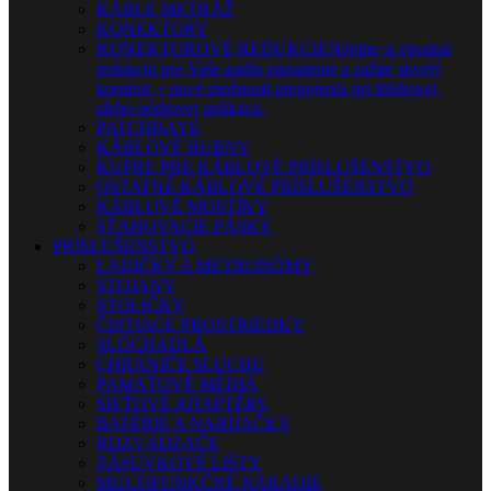
KÁBLE METRÁŽ
KONEKTORY
KONEKTOROVÉ REDUKCIE
Nájdite si vhodnú
redukciu pre Vaše audio zariadenie a zažite skvelý
komfort + nové možnosti prepojenia pri štúdiovej,
alebo pódiovej aplikácii.
PATCHBAYE
KÁBLOVÉ BUBNY
KUFRE PRE KÁBLOVÉ PRÍSLUŠENSTVO
OSTATNÉ KÁBLOVÉ PRÍSLUŠENSTVO
KÁBLOVÉ MOSTÍKY
SŤAHOVACIE PÁSKY
PRÍSLUŠENSTVO
LADIČKY A METRONÓMY
STOJANY
STOLIČKY
ČISTIACE PROSTRIEDKY
SLÚCHADLÁ
CHRÁNIČE SLUCHU
PAMÄŤOVÉ MÉDIÁ
SIEŤOVÉ ADAPTÉRY
BATÉRIE A NABÍJAČKY
ROZVÁDZAČE
ZÁSUVKOVÉ LIŠTY
MULTIFUNKČNÉ NÁRADIE