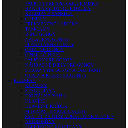
PALIČKY PRE SPIEVAJÚCE MISKY
HANDPANY, TONGUE DRUMY
KALIMBY A SANSULY
CHIMESY
FREKVENČNÉ LADIČKY
TAM-TAMY
WIND GONGY
NALADENÉ GONGY
PLANETÁRNE GONGY
OSTATNÉ GONGY
ČÍNSKE ČINELY
PALIČKY PRE GONGY
NÁHRADNÉ DIELY PRE GONGY
STOJANY NA GONGY A TAM-TAMY
OBALY A KUFRE NA GONGY
KLÁVESY
KLÁVESY
STAGE PIÁNA
DIGITÁLNE PIÁNA
KLAVÍRE
KLAVÍRNE KRÍDLA
MIDI MASTER KEYBOARDY
SYNTETIZÁTORY A PRACOVNÉ STANICE
AKORDEÓNY
ELEKTRONICKÉ ORGANY