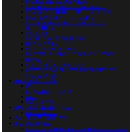
ŠPERKY PRE HUDOBNÍKOV
PLECHOVÉ TABUĽKY, DEKORÁCIE
MUZIKANTSKÉ HUDOBNÉ USB KĽÚČE
NÁSTENNÉ LP VINYL HODINY
REPLIKY-MINIATÚRY HUDOBNÝCH
NÁSTROJOV
NÁLEPKY
NAFUKOVACIE NÁSTROJE
OBALY NA TABLETY
OBALY NA TELEFÓNY
NÁSTENNÉ HODINY Z RÔZNYCH VECÍ
ODZNAKY
PLAGÁTY A KALENDÁRE
OSTATNÉ DARČEKOVÉ PREDMETY PRE
MUZIKANTOV
HUDOBNÉ NOSIČE
CD
LP PLATNE – VINYLY
DVD
MG KAZETY
HUDOBNÉ PREHRÁVAČE
GRAMOFÓNY
DARČEKOVÉ POUKAZY
B-STOCK/BAZÁR
POUŽITÉ, ROZBALENÉ, VYSTAVENÉ GITARY