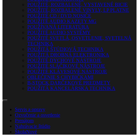
POUŽITÉ, ROZBALENÉ, VYSTAVENÉ BICIE
POUŽITÉ, ROZBALENÉ VINYLY, LP PLATNE
POUŽITÉ CD / DVD NOSIČE
POUŽITÉ AUDIO KAZETY MG
POUŽÍVANÁ LITERATÚRA
POUŽITÉ AUDIO SYSTÉMY
POUŽITÉ SVETLÁ, OSVETLENIE, SVETELNÁ
TECHNIKA
POUŽITÁ ŠTÚDIOVÁ TECHNIKA
POUŽITÁ DROBNÁ ELEKTRONIKA
POUŽITÉ DYCHOVÉ NÁSTROJE
POUŽITÉ SLÁČIKOVÉ NÁSTROJE
POUŽITÉ KLÁVESOVÉ NÁSTROJE
OBLEČENIE S CHYBIČKAMI
B-STOCK DARČEKOVÉ PREDMETY
POUŽITÁ KANCELÁRSKA TECHNIKA
Servis a opravy
Ozvučenie a osvetlenie
Prenájom
Nahrávacie štúdio
Škola
Nové