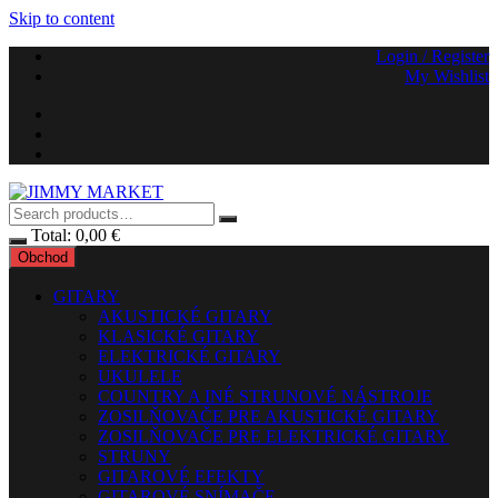
Skip to content
Login / Register
My Wishlist
Total:
0,00
€
Obchod
GITARY
AKUSTICKÉ GITARY
KLASICKÉ GITARY
ELEKTRICKÉ GITARY
UKULELE
COUNTRY A INÉ STRUNOVÉ NÁSTROJE
ZOSILŇOVAČE PRE AKUSTICKÉ GITARY
ZOSILŇOVAČE PRE ELEKTRICKÉ GITARY
STRUNY
GITAROVÉ EFEKTY
GITAROVÉ SNÍMAČE