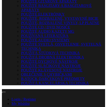
POUŽITÉ GITAROVÉ APARÁTY
POUŽITÉ BASGITARY A BASGITAROVÉ
APARÁTY
POUŽITÉ ELEKTRÓNKY
POUŽITÉ, ROZBALENÉ, VYSTAVENÉ BICIE
POUŽITÉ, ROZBALENÉ VINYLY, LP PLATNE
POUŽITÉ CD / DVD NOSIČE
POUŽITÉ AUDIO KAZETY MG
POUŽÍVANÁ LITERATÚRA
POUŽITÉ AUDIO SYSTÉMY
POUŽITÉ SVETLÁ, OSVETLENIE, SVETELNÁ
TECHNIKA
POUŽITÁ ŠTÚDIOVÁ TECHNIKA
POUŽITÁ DROBNÁ ELEKTRONIKA
POUŽITÉ DYCHOVÉ NÁSTROJE
POUŽITÉ SLÁČIKOVÉ NÁSTROJE
POUŽITÉ KLÁVESOVÉ NÁSTROJE
OBLEČENIE S CHYBIČKAMI
B-STOCK DARČEKOVÉ PREDMETY
POUŽITÁ KANCELÁRSKA TECHNIKA
Login / Register
My Wishlist