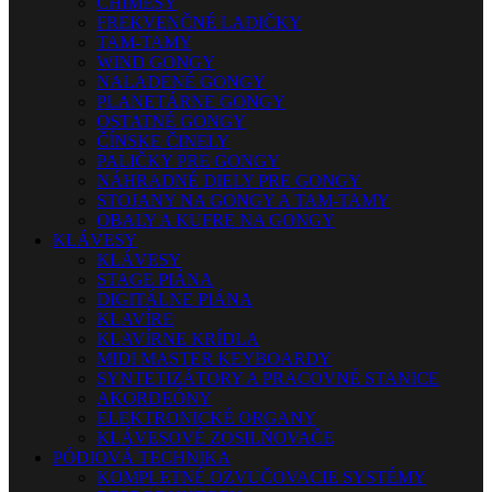
CHIMESY
FREKVENČNÉ LADIČKY
TAM-TAMY
WIND GONGY
NALADENÉ GONGY
PLANETÁRNE GONGY
OSTATNÉ GONGY
ČÍNSKE ČINELY
PALIČKY PRE GONGY
NÁHRADNÉ DIELY PRE GONGY
STOJANY NA GONGY A TAM-TAMY
OBALY A KUFRE NA GONGY
KLÁVESY
KLÁVESY
STAGE PIÁNA
DIGITÁLNE PIÁNA
KLAVÍRE
KLAVÍRNE KRÍDLA
MIDI MASTER KEYBOARDY
SYNTETIZÁTORY A PRACOVNÉ STANICE
AKORDEÓNY
ELEKTRONICKÉ ORGANY
KLÁVESOVÉ ZOSILŇOVAČE
PÓDIOVÁ TECHNIKA
KOMPLETNÉ OZVUČOVACIE SYSTÉMY