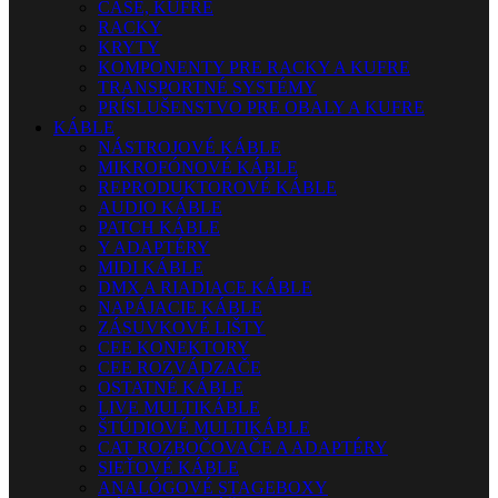
CASE, KUFRE
RACKY
KRYTY
KOMPONENTY PRE RACKY A KUFRE
TRANSPORTNÉ SYSTÉMY
PRÍSLUŠENSTVO PRE OBALY A KUFRE
KÁBLE
NÁSTROJOVÉ KÁBLE
MIKROFÓNOVÉ KÁBLE
REPRODUKTOROVÉ KÁBLE
AUDIO KÁBLE
PATCH KÁBLE
Y ADAPTÉRY
MIDI KÁBLE
DMX A RIADIACE KÁBLE
NAPÁJACIE KÁBLE
ZÁSUVKOVÉ LIŠTY
CEE KONEKTORY
CEE ROZVÁDZAČE
OSTATNÉ KÁBLE
LIVE MULTIKÁBLE
ŠTÚDIOVÉ MULTIKÁBLE
CAT ROZBOČOVAČE A ADAPTÉRY
SIEŤOVÉ KÁBLE
ANALÓGOVÉ STAGEBOXY