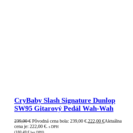
CryBaby Slash Signature Dunlop
SW95 Gitarový Pedál Wah-Wah
239,00
€
Pôvodná cena bola: 239,00 €.
222,00
€
Aktuálna
cena je: 222,00 €.
s DPH
(
180,49
€
)
bez DPH