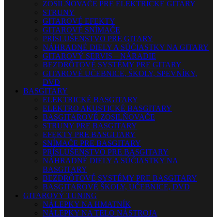
ZOSILŇOVAČE PRE ELEKTRICKÉ GITARY
STRUNY
GITAROVÉ EFEKTY
GITAROVÉ SNÍMAČE
PRÍSLUŠENSTVO PRE GITARY
NÁHRADNÉ DIELY A SÚČIASTKY NA GITARY
GITAROVÝ SERVIS – NÁRADIE
BEZDRÔTOVÉ SYSTÉMY PRE GITARY
GITAROVÉ UČEBNICE, ŠKOLY, SPEVNÍKY,
DVD
BASGITARY
ELEKTRICKÉ BASGITARY
ELEKTRO AKUSTICKÉ BASGITARY
BASGITAROVÉ ZOSILŇOVAČE
STRUNY PRE BASGITARY
EFEKTY PRE BASGITARY
SNÍMAČE PRE BASGITARY
PRÍSLUŠENSTVO PRE BASGITARY
NÁHRADNÉ DIELY A SÚČIASTKY NA
BASGITARY
BEZDRÔTOVÉ SYSTÉMY PRE BASGITARY
BASGITAROVÉ ŠKOLY, UČEBNICE, DVD
GITAROVÝ TUNING
NÁLEPKY NA HMATNÍK
NÁLEPKY NA TELO NÁSTROJA