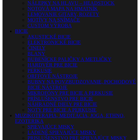
NÁLEPKY NA HLAVU – HEADSTOCK
NOTOVÁ MAPA NA HMATNÍK
LEMOVANIE GITARY, ROZETY
MOTÍVY NA SNÍMAČE
CUSTOM VÝROBA
BICIE
AKUSTICKÉ BICIE
ELEKTRONICKÉ BICIE
ČINELY
BLANY
BUBENÍCKE PALIČKY A METLIČKY
HARDVÉR PRE BICIE
PERKUSIE
ORFFOVÉ NÁSTROJE
BUBNY NA POVZBUDZOVANIE, POCHODOVÉ
BICIE NÁSTROJE
MIKROFÓNY PRE BICIE A PERKUSIE
PRÍSLUŠENSTVO PRE BICIE
NÁHRADNÉ DIELY PRE BICIE
NOTY PRE BICIE A PERKUSIE
MUZIKOTERAPIA, MEDITÁCIA, JOGA, ETHNO,
EZOTERIKA
SPIEVAJÚCE MISKY
LADENÉ SPIEVAJÚCE MISKY
PRISLUŠENSTVO PRE SPIEVAJÚCE MISKY