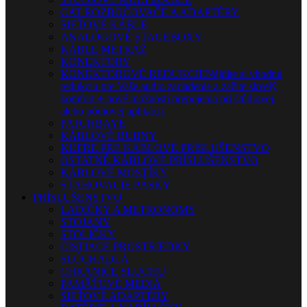
CAT ROZBOČOVAČE A ADAPTÉRY
SIEŤOVÉ KÁBLE
ANALÓGOVÉ STAGEBOXY
KÁBLE METRÁŽ
KONEKTORY
KONEKTOROVÉ REDUKCIE
Nájdite si vhodnú
redukciu pre Vaše audio zariadenie a zažite skvelý
komfort + nové možnosti prepojenia pri štúdiovej,
alebo pódiovej aplikácii.
PATCHBAYE
KÁBLOVÉ BUBNY
KUFRE PRE KÁBLOVÉ PRÍSLUŠENSTVO
OSTATNÉ KÁBLOVÉ PRÍSLUŠENSTVO
KÁBLOVÉ MOSTÍKY
SŤAHOVACIE PÁSKY
PRÍSLUŠENSTVO
LADIČKY A METRONÓMY
STOJANY
STOLIČKY
ČISTIACE PROSTRIEDKY
SLÚCHADLÁ
CHRÁNIČE SLUCHU
PAMÄŤOVÉ MÉDIÁ
SIEŤOVÉ ADAPTÉRY