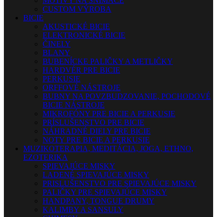
MOTÍVY NA SNÍMAČE
CUSTOM VÝROBA
BICIE
AKUSTICKÉ BICIE
ELEKTRONICKÉ BICIE
ČINELY
BLANY
BUBENÍCKE PALIČKY A METLIČKY
HARDVÉR PRE BICIE
PERKUSIE
ORFFOVÉ NÁSTROJE
BUBNY NA POVZBUDZOVANIE, POCHODOVÉ
BICIE NÁSTROJE
MIKROFÓNY PRE BICIE A PERKUSIE
PRÍSLUŠENSTVO PRE BICIE
NÁHRADNÉ DIELY PRE BICIE
NOTY PRE BICIE A PERKUSIE
MUZIKOTERAPIA, MEDITÁCIA, JOGA, ETHNO,
EZOTERIKA
SPIEVAJÚCE MISKY
LADENÉ SPIEVAJÚCE MISKY
PRISLUŠENSTVO PRE SPIEVAJÚCE MISKY
PALIČKY PRE SPIEVAJÚCE MISKY
HANDPANY, TONGUE DRUMY
KALIMBY A SANSULY