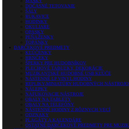
MASKY
DOČASNÉ TETOVANIE
ŠÁLY
RUKAVICE
HODINKY
OKULIARE
OPASKY
PEŇAŽENKY
TOPÁNKY
DARČEKOVÉ PREDMETY
KĽÚČENKY
HRNČEKY
ŠPERKY PRE HUDOBNÍKOV
PLECHOVÉ TABUĽKY, DEKORÁCIE
MUZIKANTSKÉ HUDOBNÉ USB KĽÚČE
NÁSTENNÉ LP VINYL HODINY
REPLIKY-MINIATÚRY HUDOBNÝCH NÁSTROJ
NÁLEPKY
NAFUKOVACIE NÁSTROJE
OBALY NA TABLETY
OBALY NA TELEFÓNY
NÁSTENNÉ HODINY Z RÔZNYCH VECÍ
ODZNAKY
PLAGÁTY A KALENDÁRE
OSTATNÉ DARČEKOVÉ PREDMETY PRE MUZI