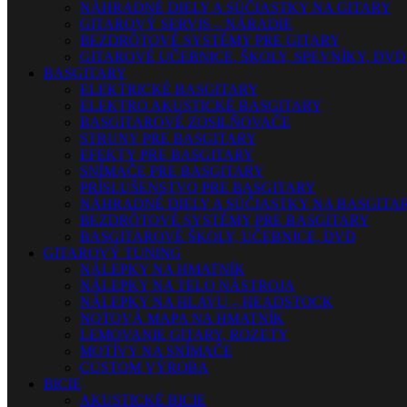
NÁHRADNÉ DIELY A SÚČIASTKY NA GITARY
GITAROVÝ SERVIS – NÁRADIE
BEZDRÔTOVÉ SYSTÉMY PRE GITARY
GITAROVÉ UČEBNICE, ŠKOLY, SPEVNÍKY, DVD
BASGITARY
ELEKTRICKÉ BASGITARY
ELEKTRO AKUSTICKÉ BASGITARY
BASGITAROVÉ ZOSILŇOVAČE
STRUNY PRE BASGITARY
EFEKTY PRE BASGITARY
SNÍMAČE PRE BASGITARY
PRÍSLUŠENSTVO PRE BASGITARY
NÁHRADNÉ DIELY A SÚČIASTKY NA BASGITA
BEZDRÔTOVÉ SYSTÉMY PRE BASGITARY
BASGITAROVÉ ŠKOLY, UČEBNICE, DVD
GITAROVÝ TUNING
NÁLEPKY NA HMATNÍK
NÁLEPKY NA TELO NÁSTROJA
NÁLEPKY NA HLAVU – HEADSTOCK
NOTOVÁ MAPA NA HMATNÍK
LEMOVANIE GITARY, ROZETY
MOTÍVY NA SNÍMAČE
CUSTOM VÝROBA
BICIE
AKUSTICKÉ BICIE