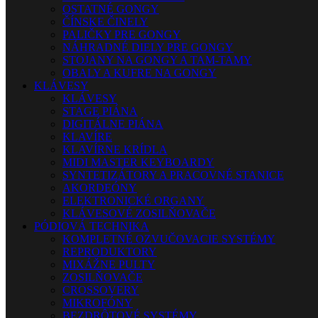
OSTATNÉ GONGY
ČÍNSKE ČINELY
PALIČKY PRE GONGY
NÁHRADNÉ DIELY PRE GONGY
STOJANY NA GONGY A TAM-TAMY
OBALY A KUFRE NA GONGY
KLÁVESY
KLÁVESY
STAGE PIÁNA
DIGITÁLNE PIÁNA
KLAVÍRE
KLAVÍRNE KRÍDLA
MIDI MASTER KEYBOARDY
SYNTETIZÁTORY A PRACOVNÉ STANICE
AKORDEÓNY
ELEKTRONICKÉ ORGANY
KLÁVESOVÉ ZOSILŇOVAČE
PÓDIOVÁ TECHNIKA
KOMPLETNÉ OZVUČOVACIE SYSTÉMY
REPRODUKTORY
MIXÁŽNE PULTY
ZOSILŇOVAČE
CROSSOVERY
MIKROFÓNY
BEZDRÔTOVÉ SYSTÉMY