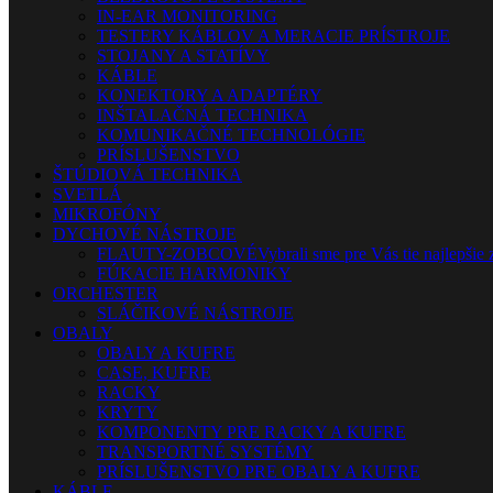
IN-EAR MONITORING
TESTERY KÁBLOV A MERACIE PRÍSTROJE
STOJANY A STATÍVY
KÁBLE
KONEKTORY A ADAPTÉRY
INŠTALAČNÁ TECHNIKA
KOMUNIKAČNÉ TECHNOLÓGIE
PRÍSLUŠENSTVO
ŠTÚDIOVÁ TECHNIKA
SVETLÁ
MIKROFÓNY
DYCHOVÉ NÁSTROJE
FLAUTY-ZOBCOVÉ
Vybrali sme pre Vás tie najlepšie 
FÚKACIE HARMONIKY
ORCHESTER
SLÁČIKOVÉ NÁSTROJE
OBALY
OBALY A KUFRE
CASE, KUFRE
RACKY
KRYTY
KOMPONENTY PRE RACKY A KUFRE
TRANSPORTNÉ SYSTÉMY
PRÍSLUŠENSTVO PRE OBALY A KUFRE
KÁBLE