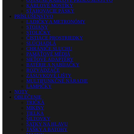
OSTATNÉ KÁBLOVÉ PRÍSLUŠENSTVO
KÁBLOVÉ MOSTÍKY
SŤAHOVACIE PÁSKY
PRÍSLUŠENSTVO
LADIČKY A METRONÓMY
STOJANY
STOLIČKY
ČISTIACE PROSTRIEDKY
SLÚCHADLÁ
CHRÁNIČE SLUCHU
PAMÄŤOVÉ MÉDIÁ
SIEŤOVÉ ADAPTÉRY
BATÉRIE A NABÍJAČKY
ROZVÁDZAČE
ZÁSUVKOVÉ LIŠTY
MULTIFUNKČNÉ NÁRADIE
LAMPIČKY
NOTY
OBLEČENIE
TRIČKÁ
MIKINY
TIELKA
ŠILTOVKY
ŠATKY NA HLAVU
TAŠKY A BATOHY