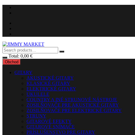
Skip
to
content
Total:
0,00
€
Obchod
GITARY
AKUSTICKÉ GITARY
KLASICKÉ GITARY
ELEKTRICKÉ GITARY
UKULELE
COUNTRY A INÉ STRUNOVÉ NÁSTROJE
ZOSILŇOVAČE PRE AKUSTICKÉ GITARY
ZOSILŇOVAČE PRE ELEKTRICKÉ GITARY
STRUNY
GITAROVÉ EFEKTY
GITAROVÉ SNÍMAČE
PRÍSLUŠENSTVO PRE GITARY