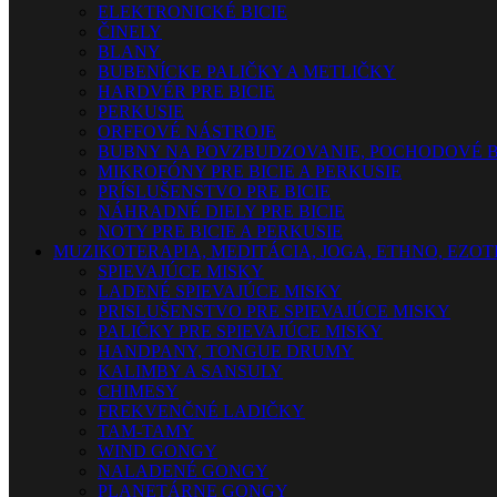
ELEKTRONICKÉ BICIE
ČINELY
BLANY
BUBENÍCKE PALIČKY A METLIČKY
HARDVÉR PRE BICIE
PERKUSIE
ORFFOVÉ NÁSTROJE
BUBNY NA POVZBUDZOVANIE, POCHODOVÉ B
MIKROFÓNY PRE BICIE A PERKUSIE
PRÍSLUŠENSTVO PRE BICIE
NÁHRADNÉ DIELY PRE BICIE
NOTY PRE BICIE A PERKUSIE
MUZIKOTERAPIA, MEDITÁCIA, JOGA, ETHNO, EZO
SPIEVAJÚCE MISKY
LADENÉ SPIEVAJÚCE MISKY
PRISLUŠENSTVO PRE SPIEVAJÚCE MISKY
PALIČKY PRE SPIEVAJÚCE MISKY
HANDPANY, TONGUE DRUMY
KALIMBY A SANSULY
CHIMESY
FREKVENČNÉ LADIČKY
TAM-TAMY
WIND GONGY
NALADENÉ GONGY
PLANETÁRNE GONGY