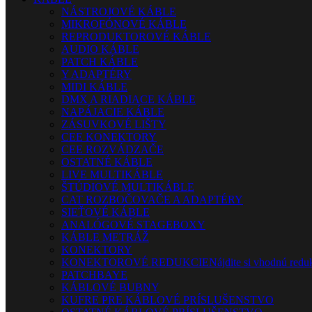
NÁSTROJOVÉ KÁBLE
MIKROFÓNOVÉ KÁBLE
REPRODUKTOROVÉ KÁBLE
AUDIO KÁBLE
PATCH KÁBLE
Y ADAPTÉRY
MIDI KÁBLE
DMX A RIADIACE KÁBLE
NAPÁJACIE KÁBLE
ZÁSUVKOVÉ LIŠTY
CEE KONEKTORY
CEE ROZVÁDZAČE
OSTATNÉ KÁBLE
LIVE MULTIKÁBLE
ŠTÚDIOVÉ MULTIKÁBLE
CAT ROZBOČOVAČE A ADAPTÉRY
SIEŤOVÉ KÁBLE
ANALÓGOVÉ STAGEBOXY
KÁBLE METRÁŽ
KONEKTORY
KONEKTOROVÉ REDUKCIE
Nájdite si vhodnú reduk
PATCHBAYE
KÁBLOVÉ BUBNY
KUFRE PRE KÁBLOVÉ PRÍSLUŠENSTVO