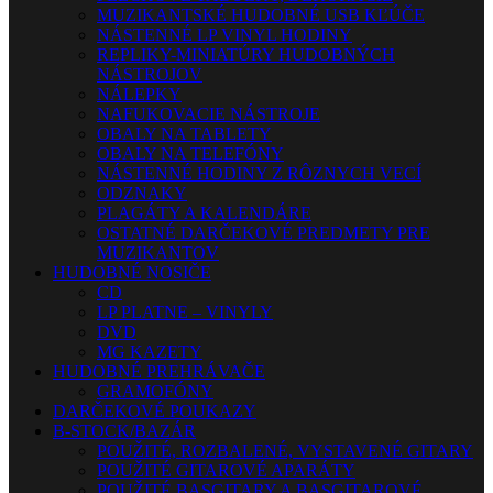
MUZIKANTSKÉ HUDOBNÉ USB KĽÚČE
NÁSTENNÉ LP VINYL HODINY
REPLIKY-MINIATÚRY HUDOBNÝCH
NÁSTROJOV
NÁLEPKY
NAFUKOVACIE NÁSTROJE
OBALY NA TABLETY
OBALY NA TELEFÓNY
NÁSTENNÉ HODINY Z RÔZNYCH VECÍ
ODZNAKY
PLAGÁTY A KALENDÁRE
OSTATNÉ DARČEKOVÉ PREDMETY PRE
MUZIKANTOV
HUDOBNÉ NOSIČE
CD
LP PLATNE – VINYLY
DVD
MG KAZETY
HUDOBNÉ PREHRÁVAČE
GRAMOFÓNY
DARČEKOVÉ POUKAZY
B-STOCK/BAZÁR
POUŽITÉ, ROZBALENÉ, VYSTAVENÉ GITARY
POUŽITÉ GITAROVÉ APARÁTY
POUŽITÉ BASGITARY A BASGITAROVÉ