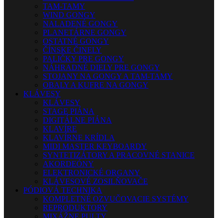
TAM-TAMY
WIND GONGY
NALADENÉ GONGY
PLANETÁRNE GONGY
OSTATNÉ GONGY
ČÍNSKE ČINELY
PALIČKY PRE GONGY
NÁHRADNÉ DIELY PRE GONGY
STOJANY NA GONGY A TAM-TAMY
OBALY A KUFRE NA GONGY
KLÁVESY
KLÁVESY
STAGE PIÁNA
DIGITÁLNE PIÁNA
KLAVÍRE
KLAVÍRNE KRÍDLA
MIDI MASTER KEYBOARDY
SYNTETIZÁTORY A PRACOVNÉ STANICE
AKORDEÓNY
ELEKTRONICKÉ ORGANY
KLÁVESOVÉ ZOSILŇOVAČE
PÓDIOVÁ TECHNIKA
KOMPLETNÉ OZVUČOVACIE SYSTÉMY
REPRODUKTORY
MIXÁŽNE PULTY