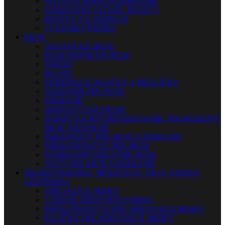
NOTOVÁ MAPA NA HMATNÍK
LEMOVANIE GITARY, ROZETY
MOTÍVY NA SNÍMAČE
CUSTOM VÝROBA
BICIE
AKUSTICKÉ BICIE
ELEKTRONICKÉ BICIE
ČINELY
BLANY
BUBENÍCKE PALIČKY A METLIČKY
HARDVÉR PRE BICIE
PERKUSIE
ORFFOVÉ NÁSTROJE
BUBNY NA POVZBUDZOVANIE, POCHODOVÉ
BICIE NÁSTROJE
MIKROFÓNY PRE BICIE A PERKUSIE
PRÍSLUŠENSTVO PRE BICIE
NÁHRADNÉ DIELY PRE BICIE
NOTY PRE BICIE A PERKUSIE
MUZIKOTERAPIA, MEDITÁCIA, JOGA, ETHNO,
EZOTERIKA
SPIEVAJÚCE MISKY
LADENÉ SPIEVAJÚCE MISKY
PRISLUŠENSTVO PRE SPIEVAJÚCE MISKY
PALIČKY PRE SPIEVAJÚCE MISKY