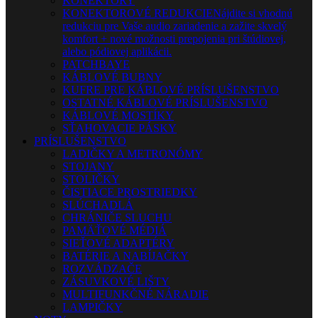
KONEKTORY
KONEKTOROVÉ REDUKCIE
Nájdite si vhodnú
redukciu pre Vaše audio zariadenie a zažite skvelý
komfort + nové možnosti prepojenia pri štúdiovej,
alebo pódiovej aplikácii.
PATCHBAYE
KÁBLOVÉ BUBNY
KUFRE PRE KÁBLOVÉ PRÍSLUŠENSTVO
OSTATNÉ KÁBLOVÉ PRÍSLUŠENSTVO
KÁBLOVÉ MOSTÍKY
SŤAHOVACIE PÁSKY
PRÍSLUŠENSTVO
LADIČKY A METRONÓMY
STOJANY
STOLIČKY
ČISTIACE PROSTRIEDKY
SLÚCHADLÁ
CHRÁNIČE SLUCHU
PAMÄŤOVÉ MÉDIÁ
SIEŤOVÉ ADAPTÉRY
BATÉRIE A NABÍJAČKY
ROZVÁDZAČE
ZÁSUVKOVÉ LIŠTY
MULTIFUNKČNÉ NÁRADIE
LAMPIČKY