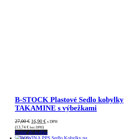
B-STOCK Plastové Sedlo kobylky
TAKAMINE s výbežkami
Pôvodná
Aktuálna
27,00
€
16,90
€
s DPH
cena
cena
(
13,74
€
)
bez DPH
bola:
je:
Pridať do košíka
27,00 €.
16,90 €.
Zľava!