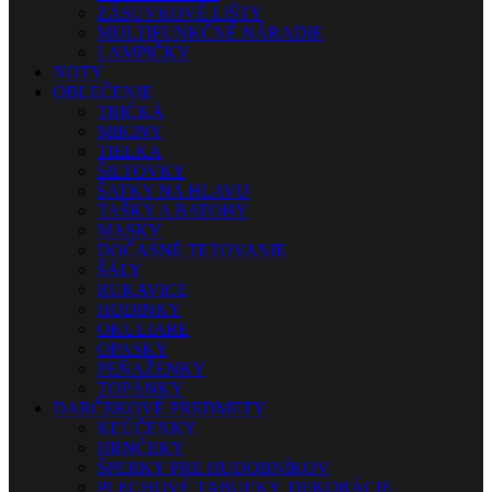
ZÁSUVKOVÉ LIŠTY
MULTIFUNKČNÉ NÁRADIE
LAMPIČKY
NOTY
OBLEČENIE
TRIČKÁ
MIKINY
TIELKA
ŠILTOVKY
ŠATKY NA HLAVU
TAŠKY A BATOHY
MASKY
DOČASNÉ TETOVANIE
ŠÁLY
RUKAVICE
HODINKY
OKULIARE
OPASKY
PEŇAŽENKY
TOPÁNKY
DARČEKOVÉ PREDMETY
KĽÚČENKY
HRNČEKY
ŠPERKY PRE HUDOBNÍKOV
PLECHOVÉ TABUĽKY, DEKORÁCIE