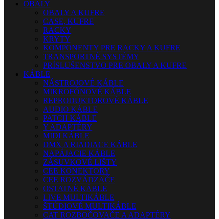
OBALY
OBALY A KUFRE
CASE, KUFRE
RACKY
KRYTY
KOMPONENTY PRE RACKY A KUFRE
TRANSPORTNÉ SYSTÉMY
PRÍSLUŠENSTVO PRE OBALY A KUFRE
KÁBLE
NÁSTROJOVÉ KÁBLE
MIKROFÓNOVÉ KÁBLE
REPRODUKTOROVÉ KÁBLE
AUDIO KÁBLE
PATCH KÁBLE
Y ADAPTÉRY
MIDI KÁBLE
DMX A RIADIACE KÁBLE
NAPÁJACIE KÁBLE
ZÁSUVKOVÉ LIŠTY
CEE KONEKTORY
CEE ROZVÁDZAČE
OSTATNÉ KÁBLE
LIVE MULTIKÁBLE
ŠTÚDIOVÉ MULTIKÁBLE
CAT ROZBOČOVAČE A ADAPTÉRY