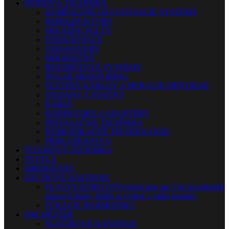
PÓDIOVÁ TECHNIKA
KOMPLETNÉ OZVUČOVACIE SYSTÉMY
REPRODUKTORY
MIXÁŽNE PULTY
ZOSILŇOVAČE
CROSSOVERY
MIKROFÓNY
BEZDRÔTOVÉ SYSTÉMY
IN-EAR MONITORING
TESTERY KÁBLOV A MERACIE PRÍSTROJE
STOJANY A STATÍVY
KÁBLE
KONEKTORY A ADAPTÉRY
INŠTALAČNÁ TECHNIKA
KOMUNIKAČNÉ TECHNOLÓGIE
PRÍSLUŠENSTVO
ŠTÚDIOVÁ TECHNIKA
SVETLÁ
MIKROFÓNY
DYCHOVÉ NÁSTROJE
FLAUTY-ZOBCOVÉ
Vybrali sme pre Vás tie najlepšie
zobcové flauty. Ráčte si vybrať z našej ponuky.
FÚKACIE HARMONIKY
ORCHESTER
SLÁČIKOVÉ NÁSTROJE