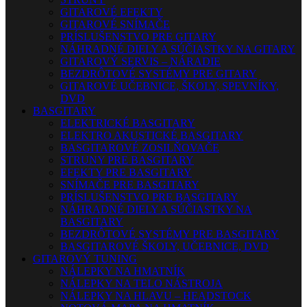
GITAROVÉ EFEKTY
GITAROVÉ SNÍMAČE
PRÍSLUŠENSTVO PRE GITARY
NÁHRADNÉ DIELY A SÚČIASTKY NA GITARY
GITAROVÝ SERVIS – NÁRADIE
BEZDRÔTOVÉ SYSTÉMY PRE GITARY
GITAROVÉ UČEBNICE, ŠKOLY, SPEVNÍKY,
DVD
BASGITARY
ELEKTRICKÉ BASGITARY
ELEKTRO AKUSTICKÉ BASGITARY
BASGITAROVÉ ZOSILŇOVAČE
STRUNY PRE BASGITARY
EFEKTY PRE BASGITARY
SNÍMAČE PRE BASGITARY
PRÍSLUŠENSTVO PRE BASGITARY
NÁHRADNÉ DIELY A SÚČIASTKY NA
BASGITARY
BEZDRÔTOVÉ SYSTÉMY PRE BASGITARY
BASGITAROVÉ ŠKOLY, UČEBNICE, DVD
GITAROVÝ TUNING
NÁLEPKY NA HMATNÍK
NÁLEPKY NA TELO NÁSTROJA
NÁLEPKY NA HLAVU – HEADSTOCK