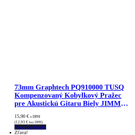
73mm Graphtech PQ910000 TUSQ
Kompenzovaný Kobylkový Pražec
pre Akustickú Gitaru Biely JIMMY
MARKET
15,90
€
s DPH
(
12,93
€
)
bez DPH
Pridať do košíka
Zľava!