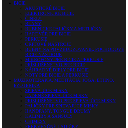
BICIE
AKUSTICKÉ BICIE
ELEKTRONICKÉ BICIE
ČINELY
BLANY
BUBENÍCKE PALIČKY A METLIČKY
HARDVÉR PRE BICIE
PERKUSIE
ORFFOVÉ NÁSTROJE
BUBNY NA POVZBUDZOVANIE, POCHODOVÉ
BICIE NÁSTROJE
MIKROFÓNY PRE BICIE A PERKUSIE
PRÍSLUŠENSTVO PRE BICIE
NÁHRADNÉ DIELY PRE BICIE
NOTY PRE BICIE A PERKUSIE
MUZIKOTERAPIA, MEDITÁCIA, JOGA, ETHNO,
EZOTERIKA
SPIEVAJÚCE MISKY
LADENÉ SPIEVAJÚCE MISKY
PRISLUŠENSTVO PRE SPIEVAJÚCE MISKY
PALIČKY PRE SPIEVAJÚCE MISKY
HANDPANY, TONGUE DRUMY
KALIMBY A SANSULY
CHIMESY
FREKVENČNÉ LADIČKY