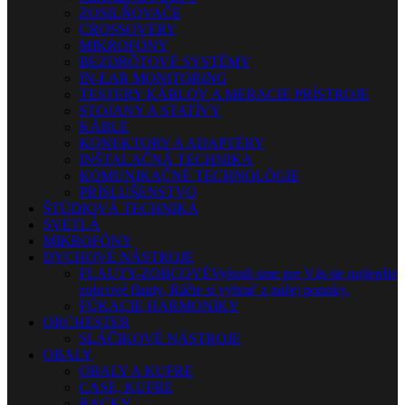
ZOSILŇOVAČE
CROSSOVERY
MIKROFÓNY
BEZDRÔTOVÉ SYSTÉMY
IN-EAR MONITORING
TESTERY KÁBLOV A MERACIE PRÍSTROJE
STOJANY A STATÍVY
KÁBLE
KONEKTORY A ADAPTÉRY
INŠTALAČNÁ TECHNIKA
KOMUNIKAČNÉ TECHNOLÓGIE
PRÍSLUŠENSTVO
ŠTÚDIOVÁ TECHNIKA
SVETLÁ
MIKROFÓNY
DYCHOVÉ NÁSTROJE
FLAUTY-ZOBCOVÉ
Vybrali sme pre Vás tie najlepšie
zobcové flauty. Ráčte si vybrať z našej ponuky.
FÚKACIE HARMONIKY
ORCHESTER
SLÁČIKOVÉ NÁSTROJE
OBALY
OBALY A KUFRE
CASE, KUFRE
RACKY