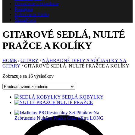
Ozvučenie a osvetlenie
Prenájom
Nahrávacie štúdio
Škola
Nové
GITAROVÉ SEDLÁ, NULTÉ
PRAŽCE A KOLÍKY
HOME
/
GITARY
/
NÁHRADNÉ DIELY A SÚČIASTKY NA
GITARY
/ GITAROVÉ SEDLÁ, NULTÉ PRAŽCE A KOLÍKY
Zobrazuje sa 16 výsledkov
SEDLÁ KOBYLKY
NULTÉ PRAŽCE
Zľava!