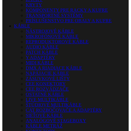
KRYTY
KOMPONENTY PRE RACKY A KUFRE
TRANSPORTNÉ SYSTÉMY
PRÍSLUŠENSTVO PRE OBALY A KUFRE
KÁBLE
NÁSTROJOVÉ KÁBLE
MIKROFÓNOVÉ KÁBLE
REPRODUKTOROVÉ KÁBLE
AUDIO KÁBLE
PATCH KÁBLE
Y ADAPTÉRY
MIDI KÁBLE
DMX A RIADIACE KÁBLE
NAPÁJACIE KÁBLE
ZÁSUVKOVÉ LIŠTY
CEE KONEKTORY
CEE ROZVÁDZAČE
OSTATNÉ KÁBLE
LIVE MULTIKÁBLE
ŠTÚDIOVÉ MULTIKÁBLE
CAT ROZBOČOVAČE A ADAPTÉRY
SIEŤOVÉ KÁBLE
ANALÓGOVÉ STAGEBOXY
KÁBLE METRÁŽ