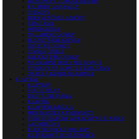
HANDPANY, TONGUE DRUMY
KALIMBY A SANSULY
CHIMESY
FREKVENČNÉ LADIČKY
TAM-TAMY
WIND GONGY
NALADENÉ GONGY
PLANETÁRNE GONGY
OSTATNÉ GONGY
ČÍNSKE ČINELY
PALIČKY PRE GONGY
NÁHRADNÉ DIELY PRE GONGY
STOJANY NA GONGY A TAM-TAMY
OBALY A KUFRE NA GONGY
KLÁVESY
KLÁVESY
STAGE PIÁNA
DIGITÁLNE PIÁNA
KLAVÍRE
KLAVÍRNE KRÍDLA
MIDI MASTER KEYBOARDY
SYNTETIZÁTORY A PRACOVNÉ STANICE
AKORDEÓNY
ELEKTRONICKÉ ORGANY
KLÁVESOVÉ ZOSILŇOVAČE