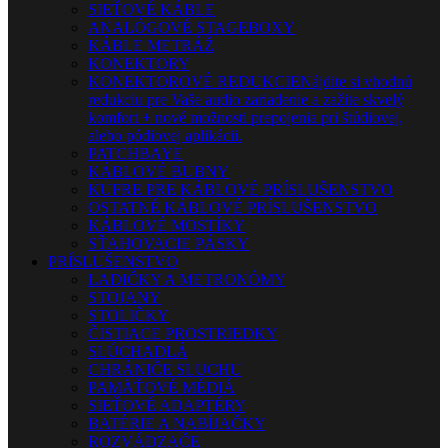
SIEŤOVÉ KÁBLE
ANALÓGOVÉ STAGEBOXY
KÁBLE METRÁŽ
KONEKTORY
KONEKTOROVÉ REDUKCIE
Nájdite si vhodnú
redukciu pre Vaše audio zariadenie a zažite skvelý
komfort + nové možnosti prepojenia pri štúdiovej,
alebo pódiovej aplikácii.
PATCHBAYE
KÁBLOVÉ BUBNY
KUFRE PRE KÁBLOVÉ PRÍSLUŠENSTVO
OSTATNÉ KÁBLOVÉ PRÍSLUŠENSTVO
KÁBLOVÉ MOSTÍKY
SŤAHOVACIE PÁSKY
PRÍSLUŠENSTVO
LADIČKY A METRONÓMY
STOJANY
STOLIČKY
ČISTIACE PROSTRIEDKY
SLÚCHADLÁ
CHRÁNIČE SLUCHU
PAMÄŤOVÉ MÉDIÁ
SIEŤOVÉ ADAPTÉRY
BATÉRIE A NABÍJAČKY
ROZVÁDZAČE