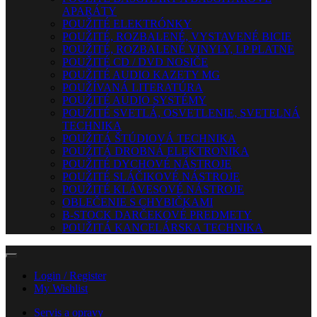
APARÁTY
POUŽITÉ ELEKTRÓNKY
POUŽITÉ, ROZBALENÉ, VYSTAVENÉ BICIE
POUŽITÉ, ROZBALENÉ VINYLY, LP PLATNE
POUŽITÉ CD / DVD NOSIČE
POUŽITÉ AUDIO KAZETY MG
POUŽÍVANÁ LITERATÚRA
POUŽITÉ AUDIO SYSTÉMY
POUŽITÉ SVETLÁ, OSVETLENIE, SVETELNÁ
TECHNIKA
POUŽITÁ ŠTÚDIOVÁ TECHNIKA
POUŽITÁ DROBNÁ ELEKTRONIKA
POUŽITÉ DYCHOVÉ NÁSTROJE
POUŽITÉ SLÁČIKOVÉ NÁSTROJE
POUŽITÉ KLÁVESOVÉ NÁSTROJE
OBLEČENIE S CHYBIČKAMI
B-STOCK DARČEKOVÉ PREDMETY
POUŽITÁ KANCELÁRSKA TECHNIKA
Login / Register
My Wishlist
Servis a opravy