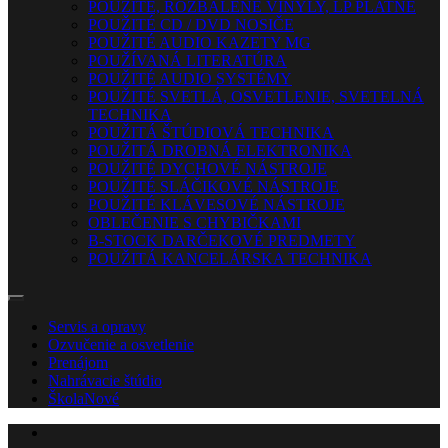
POUŽITÉ, ROZBALENÉ VINYLY, LP PLATNE
POUŽITÉ CD / DVD NOSIČE
POUŽITÉ AUDIO KAZETY MG
POUŽÍVANÁ LITERATÚRA
POUŽITÉ AUDIO SYSTÉMY
POUŽITÉ SVETLÁ, OSVETLENIE, SVETELNÁ
TECHNIKA
POUŽITÁ ŠTÚDIOVÁ TECHNIKA
POUŽITÁ DROBNÁ ELEKTRONIKA
POUŽITÉ DYCHOVÉ NÁSTROJE
POUŽITÉ SLÁČIKOVÉ NÁSTROJE
POUŽITÉ KLÁVESOVÉ NÁSTROJE
OBLEČENIE S CHYBIČKAMI
B-STOCK DARČEKOVÉ PREDMETY
POUŽITÁ KANCELÁRSKA TECHNIKA
Servis a opravy
Ozvučenie a osvetlenie
Prenájom
Nahrávacie štúdio
Škola
Nové