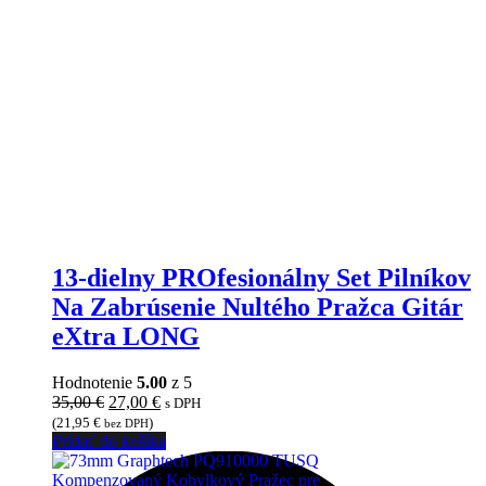
13-dielny PROfesionálny Set Pilníkov
Na Zabrúsenie Nultého Pražca Gitár
eXtra LONG
Hodnotenie
5.00
z 5
Pôvodná
Aktuálna
35,00
€
27,00
€
s DPH
cena
cena
(
21,95
€
)
bez DPH
bola:
je:
Pridať do košíka
35,00 €.
27,00 €.