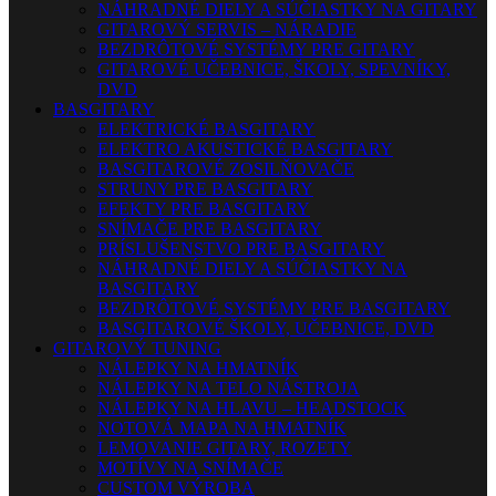
NÁHRADNÉ DIELY A SÚČIASTKY NA GITARY
GITAROVÝ SERVIS – NÁRADIE
BEZDRÔTOVÉ SYSTÉMY PRE GITARY
GITAROVÉ UČEBNICE, ŠKOLY, SPEVNÍKY,
DVD
BASGITARY
ELEKTRICKÉ BASGITARY
ELEKTRO AKUSTICKÉ BASGITARY
BASGITAROVÉ ZOSILŇOVAČE
STRUNY PRE BASGITARY
EFEKTY PRE BASGITARY
SNÍMAČE PRE BASGITARY
PRÍSLUŠENSTVO PRE BASGITARY
NÁHRADNÉ DIELY A SÚČIASTKY NA
BASGITARY
BEZDRÔTOVÉ SYSTÉMY PRE BASGITARY
BASGITAROVÉ ŠKOLY, UČEBNICE, DVD
GITAROVÝ TUNING
NÁLEPKY NA HMATNÍK
NÁLEPKY NA TELO NÁSTROJA
NÁLEPKY NA HLAVU – HEADSTOCK
NOTOVÁ MAPA NA HMATNÍK
LEMOVANIE GITARY, ROZETY
MOTÍVY NA SNÍMAČE
CUSTOM VÝROBA