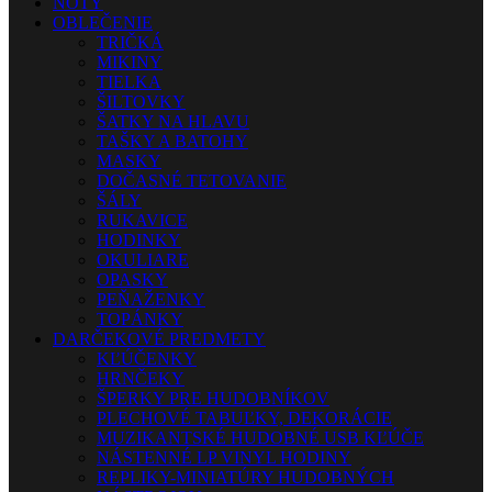
NOTY
OBLEČENIE
TRIČKÁ
MIKINY
TIELKA
ŠILTOVKY
ŠATKY NA HLAVU
TAŠKY A BATOHY
MASKY
DOČASNÉ TETOVANIE
ŠÁLY
RUKAVICE
HODINKY
OKULIARE
OPASKY
PEŇAŽENKY
TOPÁNKY
DARČEKOVÉ PREDMETY
KĽÚČENKY
HRNČEKY
ŠPERKY PRE HUDOBNÍKOV
PLECHOVÉ TABUĽKY, DEKORÁCIE
MUZIKANTSKÉ HUDOBNÉ USB KĽÚČE
NÁSTENNÉ LP VINYL HODINY
REPLIKY-MINIATÚRY HUDOBNÝCH