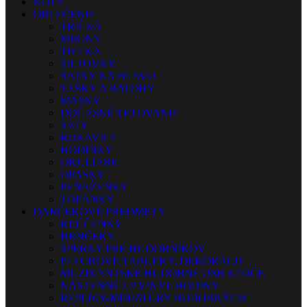
NOTY
OBLEČENIE
TRIČKÁ
MIKINY
TIELKA
ŠILTOVKY
ŠATKY NA HLAVU
TAŠKY A BATOHY
MASKY
DOČASNÉ TETOVANIE
ŠÁLY
RUKAVICE
HODINKY
OKULIARE
OPASKY
PEŇAŽENKY
TOPÁNKY
DARČEKOVÉ PREDMETY
KĽÚČENKY
HRNČEKY
ŠPERKY PRE HUDOBNÍKOV
PLECHOVÉ TABUĽKY, DEKORÁCIE
MUZIKANTSKÉ HUDOBNÉ USB KĽÚČE
NÁSTENNÉ LP VINYL HODINY
REPLIKY-MINIATÚRY HUDOBNÝCH