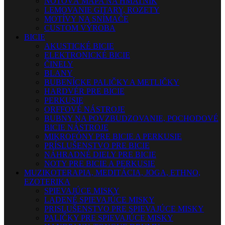
NOTOVÁ MAPA NA HMATNÍK
LEMOVANIE GITARY, ROZETY
MOTÍVY NA SNÍMAČE
CUSTOM VÝROBA
BICIE
AKUSTICKÉ BICIE
ELEKTRONICKÉ BICIE
ČINELY
BLANY
BUBENÍCKE PALIČKY A METLIČKY
HARDVÉR PRE BICIE
PERKUSIE
ORFFOVÉ NÁSTROJE
BUBNY NA POVZBUDZOVANIE, POCHODOVÉ
BICIE NÁSTROJE
MIKROFÓNY PRE BICIE A PERKUSIE
PRÍSLUŠENSTVO PRE BICIE
NÁHRADNÉ DIELY PRE BICIE
NOTY PRE BICIE A PERKUSIE
MUZIKOTERAPIA, MEDITÁCIA, JOGA, ETHNO,
EZOTERIKA
SPIEVAJÚCE MISKY
LADENÉ SPIEVAJÚCE MISKY
PRISLUŠENSTVO PRE SPIEVAJÚCE MISKY
PALIČKY PRE SPIEVAJÚCE MISKY