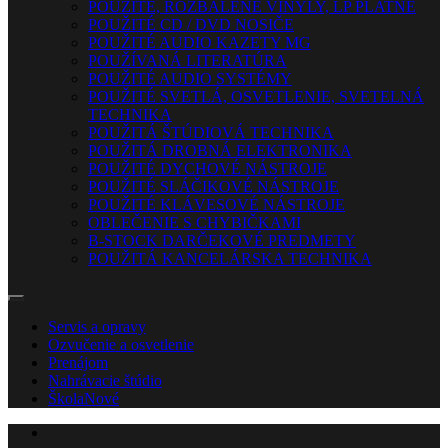
POUŽITÉ, ROZBALENÉ VINYLY, LP PLATNE
POUŽITÉ CD / DVD NOSIČE
POUŽITÉ AUDIO KAZETY MG
POUŽÍVANÁ LITERATÚRA
POUŽITÉ AUDIO SYSTÉMY
POUŽITÉ SVETLÁ, OSVETLENIE, SVETELNÁ
TECHNIKA
POUŽITÁ ŠTÚDIOVÁ TECHNIKA
POUŽITÁ DROBNÁ ELEKTRONIKA
POUŽITÉ DYCHOVÉ NÁSTROJE
POUŽITÉ SLÁČIKOVÉ NÁSTROJE
POUŽITÉ KLÁVESOVÉ NÁSTROJE
OBLEČENIE S CHYBIČKAMI
B-STOCK DARČEKOVÉ PREDMETY
POUŽITÁ KANCELÁRSKA TECHNIKA
Servis a opravy
Ozvučenie a osvetlenie
Prenájom
Nahrávacie štúdio
Škola
Nové