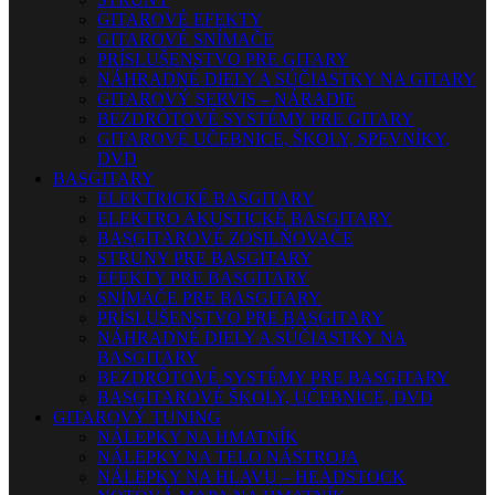
GITAROVÉ EFEKTY
GITAROVÉ SNÍMAČE
PRÍSLUŠENSTVO PRE GITARY
NÁHRADNÉ DIELY A SÚČIASTKY NA GITARY
GITAROVÝ SERVIS – NÁRADIE
BEZDRÔTOVÉ SYSTÉMY PRE GITARY
GITAROVÉ UČEBNICE, ŠKOLY, SPEVNÍKY,
DVD
BASGITARY
ELEKTRICKÉ BASGITARY
ELEKTRO AKUSTICKÉ BASGITARY
BASGITAROVÉ ZOSILŇOVAČE
STRUNY PRE BASGITARY
EFEKTY PRE BASGITARY
SNÍMAČE PRE BASGITARY
PRÍSLUŠENSTVO PRE BASGITARY
NÁHRADNÉ DIELY A SÚČIASTKY NA
BASGITARY
BEZDRÔTOVÉ SYSTÉMY PRE BASGITARY
BASGITAROVÉ ŠKOLY, UČEBNICE, DVD
GITAROVÝ TUNING
NÁLEPKY NA HMATNÍK
NÁLEPKY NA TELO NÁSTROJA
NÁLEPKY NA HLAVU – HEADSTOCK