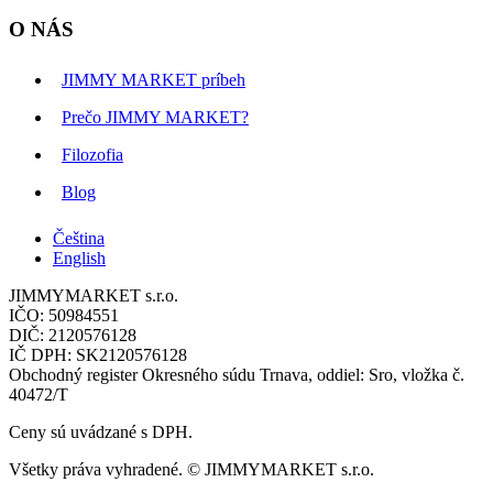
O NÁS
JIMMY MARKET príbeh
Prečo JIMMY MARKET?
Filozofia
Blog
Čeština
English
JIMMYMARKET s.r.o.
IČO: 50984551
DIČ: 2120576128
IČ DPH: SK2120576128
Obchodný register Okresného súdu Trnava, oddiel: Sro, vložka č.
40472/T
Ceny sú uvádzané s DPH.
Všetky práva vyhradené. © JIMMYMARKET s.r.o.