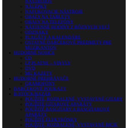
NÁSTROJOV
NÁLEPKY
NAFUKOVACIE NÁSTROJE
OBALY NA TABLETY
OBALY NA TELEFÓNY
NÁSTENNÉ HODINY Z RÔZNYCH VECÍ
ODZNAKY
PLAGÁTY A KALENDÁRE
OSTATNÉ DARČEKOVÉ PREDMETY PRE
MUZIKANTOV
HUDOBNÉ NOSIČE
CD
LP PLATNE – VINYLY
DVD
MG KAZETY
HUDOBNÉ PREHRÁVAČE
GRAMOFÓNY
DARČEKOVÉ POUKAZY
B-STOCK/BAZÁR
POUŽITÉ, ROZBALENÉ, VYSTAVENÉ GITARY
POUŽITÉ GITAROVÉ APARÁTY
POUŽITÉ BASGITARY A BASGITAROVÉ
APARÁTY
POUŽITÉ ELEKTRÓNKY
POUŽITÉ, ROZBALENÉ, VYSTAVENÉ BICIE