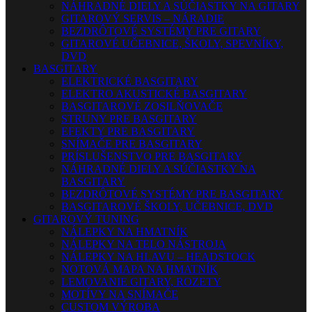
NÁHRADNÉ DIELY A SÚČIASTKY NA GITARY
GITAROVÝ SERVIS – NÁRADIE
BEZDRÔTOVÉ SYSTÉMY PRE GITARY
GITAROVÉ UČEBNICE, ŠKOLY, SPEVNÍKY,
DVD
BASGITARY
ELEKTRICKÉ BASGITARY
ELEKTRO AKUSTICKÉ BASGITARY
BASGITAROVÉ ZOSILŇOVAČE
STRUNY PRE BASGITARY
EFEKTY PRE BASGITARY
SNÍMAČE PRE BASGITARY
PRÍSLUŠENSTVO PRE BASGITARY
NÁHRADNÉ DIELY A SÚČIASTKY NA
BASGITARY
BEZDRÔTOVÉ SYSTÉMY PRE BASGITARY
BASGITAROVÉ ŠKOLY, UČEBNICE, DVD
GITAROVÝ TUNING
NÁLEPKY NA HMATNÍK
NÁLEPKY NA TELO NÁSTROJA
NÁLEPKY NA HLAVU – HEADSTOCK
NOTOVÁ MAPA NA HMATNÍK
LEMOVANIE GITARY, ROZETY
MOTÍVY NA SNÍMAČE
CUSTOM VÝROBA