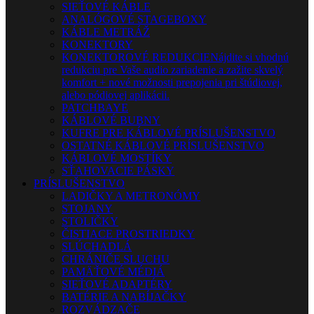
SIEŤOVÉ KÁBLE
ANALÓGOVÉ STAGEBOXY
KÁBLE METRÁŽ
KONEKTORY
KONEKTOROVÉ REDUKCIE
Nájdite si vhodnú
redukciu pre Vaše audio zariadenie a zažite skvelý
komfort + nové možnosti prepojenia pri štúdiovej,
alebo pódiovej aplikácii.
PATCHBAYE
KÁBLOVÉ BUBNY
KUFRE PRE KÁBLOVÉ PRÍSLUŠENSTVO
OSTATNÉ KÁBLOVÉ PRÍSLUŠENSTVO
KÁBLOVÉ MOSTÍKY
SŤAHOVACIE PÁSKY
PRÍSLUŠENSTVO
LADIČKY A METRONÓMY
STOJANY
STOLIČKY
ČISTIACE PROSTRIEDKY
SLÚCHADLÁ
CHRÁNIČE SLUCHU
PAMÄŤOVÉ MÉDIÁ
SIEŤOVÉ ADAPTÉRY
BATÉRIE A NABÍJAČKY
ROZVÁDZAČE