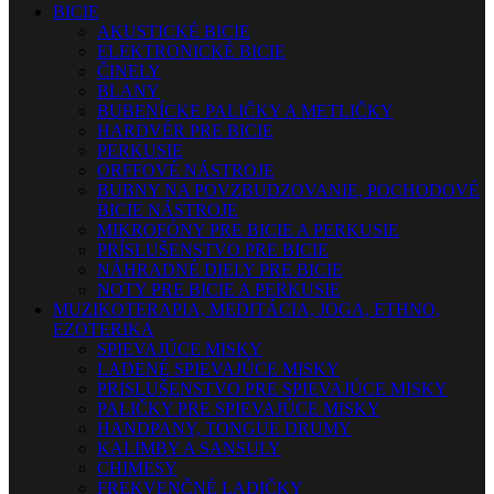
BICIE
AKUSTICKÉ BICIE
ELEKTRONICKÉ BICIE
ČINELY
BLANY
BUBENÍCKE PALIČKY A METLIČKY
HARDVÉR PRE BICIE
PERKUSIE
ORFFOVÉ NÁSTROJE
BUBNY NA POVZBUDZOVANIE, POCHODOVÉ
BICIE NÁSTROJE
MIKROFÓNY PRE BICIE A PERKUSIE
PRÍSLUŠENSTVO PRE BICIE
NÁHRADNÉ DIELY PRE BICIE
NOTY PRE BICIE A PERKUSIE
MUZIKOTERAPIA, MEDITÁCIA, JOGA, ETHNO,
EZOTERIKA
SPIEVAJÚCE MISKY
LADENÉ SPIEVAJÚCE MISKY
PRISLUŠENSTVO PRE SPIEVAJÚCE MISKY
PALIČKY PRE SPIEVAJÚCE MISKY
HANDPANY, TONGUE DRUMY
KALIMBY A SANSULY
CHIMESY
FREKVENČNÉ LADIČKY