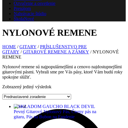
Ozvučenie a osvetlenie
Prenájom
Nahrávacie štúdio
Škola
Nové
NYLONOVÉ REMENE
HOME
/
GITARY
/
PRÍSLUŠENSTVO PRE
GITARY
/
GITAROVÉ REMENE A ZÁMKY
/ NYLONOVÉ
REMENE
Nylonové remene sú najpopulárnejšími a cenovo najdostupnejšími
gitarovými pásmi. Vybrali sme pre Vás pásy, ktoré Vám budú roky
spokojne slúžiť.
Zobrazený jediný výsledok
Zľava!