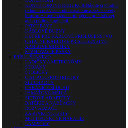
KONEKTORY
KONEKTOROVÉ REDUKCIE
Nájdite si vhodnú
redukciu pre Vaše audio zariadenie a zažite skvelý
komfort + nové možnosti prepojenia pri štúdiovej,
alebo pódiovej aplikácii.
PATCHBAYE
KÁBLOVÉ BUBNY
KUFRE PRE KÁBLOVÉ PRÍSLUŠENSTVO
OSTATNÉ KÁBLOVÉ PRÍSLUŠENSTVO
KÁBLOVÉ MOSTÍKY
SŤAHOVACIE PÁSKY
PRÍSLUŠENSTVO
LADIČKY A METRONÓMY
STOJANY
STOLIČKY
ČISTIACE PROSTRIEDKY
SLÚCHADLÁ
CHRÁNIČE SLUCHU
PAMÄŤOVÉ MÉDIÁ
SIEŤOVÉ ADAPTÉRY
BATÉRIE A NABÍJAČKY
ROZVÁDZAČE
ZÁSUVKOVÉ LIŠTY
MULTIFUNKČNÉ NÁRADIE
LAMPIČKY