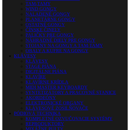
TAM-TAMY
WIND GONGY
NALADENÉ GONGY
PLANETÁRNE GONGY
OSTATNÉ GONGY
ČÍNSKE ČINELY
PALIČKY PRE GONGY
NÁHRADNÉ DIELY PRE GONGY
STOJANY NA GONGY A TAM-TAMY
OBALY A KUFRE NA GONGY
KLÁVESY
KLÁVESY
STAGE PIÁNA
DIGITÁLNE PIÁNA
KLAVÍRE
KLAVÍRNE KRÍDLA
MIDI MASTER KEYBOARDY
SYNTETIZÁTORY A PRACOVNÉ STANICE
AKORDEÓNY
ELEKTRONICKÉ ORGANY
KLÁVESOVÉ ZOSILŇOVAČE
PÓDIOVÁ TECHNIKA
KOMPLETNÉ OZVUČOVACIE SYSTÉMY
REPRODUKTORY
MIXÁŽNE PULTY