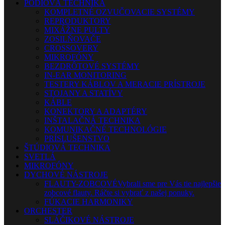
PÓDIOVÁ TECHNIKA
KOMPLETNÉ OZVUČOVACIE SYSTÉMY
REPRODUKTORY
MIXÁŽNE PULTY
ZOSILŇOVAČE
CROSSOVERY
MIKROFÓNY
BEZDRÔTOVÉ SYSTÉMY
IN-EAR MONITORING
TESTERY KÁBLOV A MERACIE PRÍSTROJE
STOJANY A STATÍVY
KÁBLE
KONEKTORY A ADAPTÉRY
INŠTALAČNÁ TECHNIKA
KOMUNIKAČNÉ TECHNOLÓGIE
PRÍSLUŠENSTVO
ŠTÚDIOVÁ TECHNIKA
SVETLÁ
MIKROFÓNY
DYCHOVÉ NÁSTROJE
FLAUTY-ZOBCOVÉ
Vybrali sme pre Vás tie najlepšie
zobcové flauty. Ráčte si vybrať z našej ponuky.
FÚKACIE HARMONIKY
ORCHESTER
SLÁČIKOVÉ NÁSTROJE