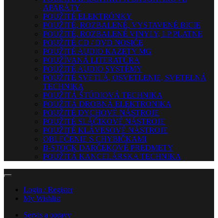
APARÁTY
POUŽITÉ ELEKTRÓNKY
POUŽITÉ, ROZBALENÉ, VYSTAVENÉ BICIE
POUŽITÉ, ROZBALENÉ VINYLY, LP PLATNE
POUŽITÉ CD / DVD NOSIČE
POUŽITÉ AUDIO KAZETY MG
POUŽÍVANÁ LITERATÚRA
POUŽITÉ AUDIO SYSTÉMY
POUŽITÉ SVETLÁ, OSVETLENIE, SVETELNÁ
TECHNIKA
POUŽITÁ ŠTÚDIOVÁ TECHNIKA
POUŽITÁ DROBNÁ ELEKTRONIKA
POUŽITÉ DYCHOVÉ NÁSTROJE
POUŽITÉ SLÁČIKOVÉ NÁSTROJE
POUŽITÉ KLÁVESOVÉ NÁSTROJE
OBLEČENIE S CHYBIČKAMI
B-STOCK DARČEKOVÉ PREDMETY
POUŽITÁ KANCELÁRSKA TECHNIKA
Login / Register
My Wishlist
Servis a opravy