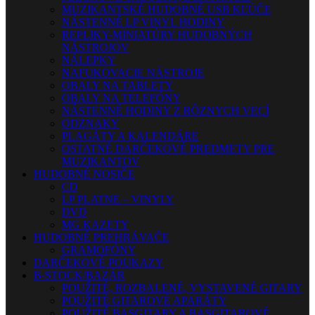
MUZIKANTSKÉ HUDOBNÉ USB KĽÚČE
NÁSTENNÉ LP VINYL HODINY
REPLIKY-MINIATÚRY HUDOBNÝCH
NÁSTROJOV
NÁLEPKY
NAFUKOVACIE NÁSTROJE
OBALY NA TABLETY
OBALY NA TELEFÓNY
NÁSTENNÉ HODINY Z RÔZNYCH VECÍ
ODZNAKY
PLAGÁTY A KALENDÁRE
OSTATNÉ DARČEKOVÉ PREDMETY PRE
MUZIKANTOV
HUDOBNÉ NOSIČE
CD
LP PLATNE – VINYLY
DVD
MG KAZETY
HUDOBNÉ PREHRÁVAČE
GRAMOFÓNY
DARČEKOVÉ POUKAZY
B-STOCK/BAZÁR
POUŽITÉ, ROZBALENÉ, VYSTAVENÉ GITARY
POUŽITÉ GITAROVÉ APARÁTY
POUŽITÉ BASGITARY A BASGITAROVÉ