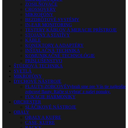
ZOSILŇOVAČE
CROSSOVERY
MIKROFÓNY
BEZDRÔTOVÉ SYSTÉMY
IN-EAR MONITORING
TESTERY KÁBLOV A MERACIE PRÍSTROJE
STOJANY A STATÍVY
KÁBLE
KONEKTORY A ADAPTÉRY
INŠTALAČNÁ TECHNIKA
KOMUNIKAČNÉ TECHNOLÓGIE
PRÍSLUŠENSTVO
ŠTÚDIOVÁ TECHNIKA
SVETLÁ
MIKROFÓNY
DYCHOVÉ NÁSTROJE
FLAUTY-ZOBCOVÉ
Vybrali sme pre Vás tie najlepšie
zobcové flauty. Ráčte si vybrať z našej ponuky.
FÚKACIE HARMONIKY
ORCHESTER
SLÁČIKOVÉ NÁSTROJE
OBALY
OBALY A KUFRE
CASE, KUFRE
RACKY