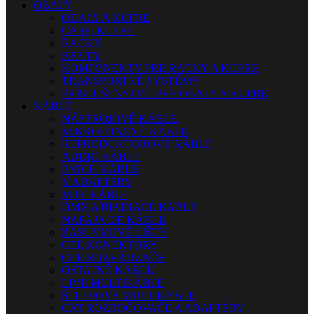
OBALY
OBALY A KUFRE
CASE, KUFRE
RACKY
KRYTY
KOMPONENTY PRE RACKY A KUFRE
TRANSPORTNÉ SYSTÉMY
PRÍSLUŠENSTVO PRE OBALY A KUFRE
KÁBLE
NÁSTROJOVÉ KÁBLE
MIKROFÓNOVÉ KÁBLE
REPRODUKTOROVÉ KÁBLE
AUDIO KÁBLE
PATCH KÁBLE
Y ADAPTÉRY
MIDI KÁBLE
DMX A RIADIACE KÁBLE
NAPÁJACIE KÁBLE
ZÁSUVKOVÉ LIŠTY
CEE KONEKTORY
CEE ROZVÁDZAČE
OSTATNÉ KÁBLE
LIVE MULTIKÁBLE
ŠTÚDIOVÉ MULTIKÁBLE
CAT ROZBOČOVAČE A ADAPTÉRY