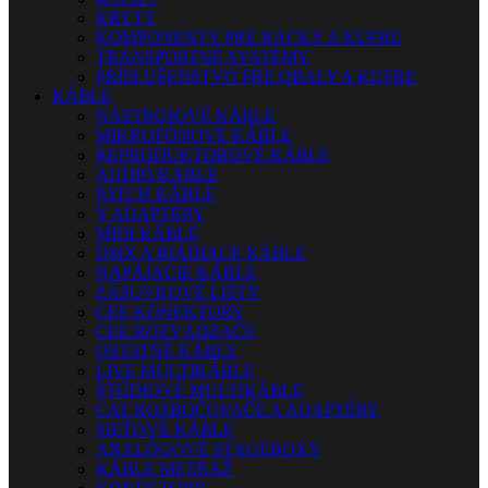
KRYTY
KOMPONENTY PRE RACKY A KUFRE
TRANSPORTNÉ SYSTÉMY
PRÍSLUŠENSTVO PRE OBALY A KUFRE
KÁBLE
NÁSTROJOVÉ KÁBLE
MIKROFÓNOVÉ KÁBLE
REPRODUKTOROVÉ KÁBLE
AUDIO KÁBLE
PATCH KÁBLE
Y ADAPTÉRY
MIDI KÁBLE
DMX A RIADIACE KÁBLE
NAPÁJACIE KÁBLE
ZÁSUVKOVÉ LIŠTY
CEE KONEKTORY
CEE ROZVÁDZAČE
OSTATNÉ KÁBLE
LIVE MULTIKÁBLE
ŠTÚDIOVÉ MULTIKÁBLE
CAT ROZBOČOVAČE A ADAPTÉRY
SIEŤOVÉ KÁBLE
ANALÓGOVÉ STAGEBOXY
KÁBLE METRÁŽ