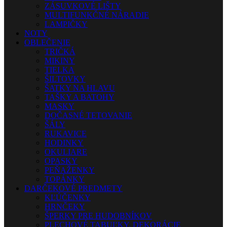
ZÁSUVKOVÉ LIŠTY
MULTIFUNKČNÉ NÁRADIE
LAMPIČKY
NOTY
OBLEČENIE
TRIČKÁ
MIKINY
TIELKA
ŠILTOVKY
ŠATKY NA HLAVU
TAŠKY A BATOHY
MASKY
DOČASNÉ TETOVANIE
ŠÁLY
RUKAVICE
HODINKY
OKULIARE
OPASKY
PEŇAŽENKY
TOPÁNKY
DARČEKOVÉ PREDMETY
KĽÚČENKY
HRNČEKY
ŠPERKY PRE HUDOBNÍKOV
PLECHOVÉ TABUĽKY, DEKORÁCIE