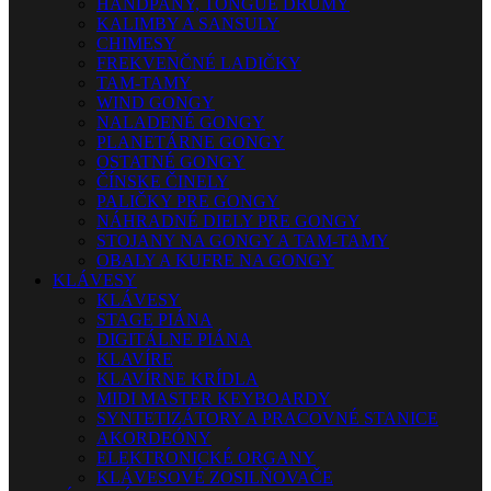
HANDPANY, TONGUE DRUMY
KALIMBY A SANSULY
CHIMESY
FREKVENČNÉ LADIČKY
TAM-TAMY
WIND GONGY
NALADENÉ GONGY
PLANETÁRNE GONGY
OSTATNÉ GONGY
ČÍNSKE ČINELY
PALIČKY PRE GONGY
NÁHRADNÉ DIELY PRE GONGY
STOJANY NA GONGY A TAM-TAMY
OBALY A KUFRE NA GONGY
KLÁVESY
KLÁVESY
STAGE PIÁNA
DIGITÁLNE PIÁNA
KLAVÍRE
KLAVÍRNE KRÍDLA
MIDI MASTER KEYBOARDY
SYNTETIZÁTORY A PRACOVNÉ STANICE
AKORDEÓNY
ELEKTRONICKÉ ORGANY
KLÁVESOVÉ ZOSILŇOVAČE