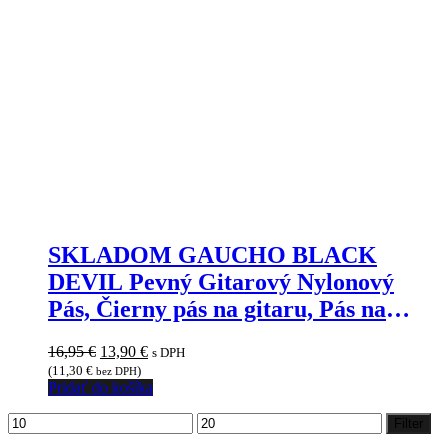
SKLADOM GAUCHO BLACK
DEVIL Pevný Gitarový Nylonový
Pás, Čierny pás na gitaru, Pás na
Bubon na Fandenie
Pôvodná
Aktuálna
16,95
€
13,90
€
s DPH
cena
cena
(
11,30
€
)
bez DPH
bola:
je:
Pridať do košíka
16,95 €.
13,90 €.
Minimálna
Maximálna
Filter
cena
cena