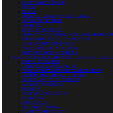
ELEKTRONICKÉ BICIE
ČINELY
BLANY
BUBENÍCKE PALIČKY A METLIČKY
HARDVÉR PRE BICIE
PERKUSIE
ORFFOVÉ NÁSTROJE
BUBNY NA POVZBUDZOVANIE, POCHODOVÉ B
MIKROFÓNY PRE BICIE A PERKUSIE
PRÍSLUŠENSTVO PRE BICIE
NÁHRADNÉ DIELY PRE BICIE
NOTY PRE BICIE A PERKUSIE
MUZIKOTERAPIA, MEDITÁCIA, JOGA, ETHNO, EZO
SPIEVAJÚCE MISKY
LADENÉ SPIEVAJÚCE MISKY
PRISLUŠENSTVO PRE SPIEVAJÚCE MISKY
PALIČKY PRE SPIEVAJÚCE MISKY
HANDPANY, TONGUE DRUMY
KALIMBY A SANSULY
CHIMESY
FREKVENČNÉ LADIČKY
TAM-TAMY
WIND GONGY
NALADENÉ GONGY
PLANETÁRNE GONGY