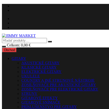
Preskočiť
na
obsah
Celkom:
0,00
€
Obchod
GITARY
AKUSTICKÉ GITARY
KLASICKÉ GITARY
ELEKTRICKÉ GITARY
UKULELE
COUNTRY A INÉ STRUNOVÉ NÁSTROJE
ZOSILŇOVAČE PRE AKUSTICKÉ GITARY
ZOSILŇOVAČE PRE ELEKTRICKÉ GITARY
STRUNY
GITAROVÉ EFEKTY
GITAROVÉ SNÍMAČE
PRÍSLUŠENSTVO PRE GITARY