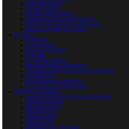
OSTATNÉ GONGY
ČÍNSKE ČINELY
PALIČKY PRE GONGY
NÁHRADNÉ DIELY PRE GONGY
STOJANY NA GONGY A TAM-TAMY
OBALY A KUFRE NA GONGY
KLÁVESY
KLÁVESY
STAGE PIÁNA
DIGITÁLNE PIÁNA
KLAVÍRE
KLAVÍRNE KRÍDLA
MIDI MASTER KEYBOARDY
SYNTETIZÁTORY A PRACOVNÉ STANICE
AKORDEÓNY
ELEKTRONICKÉ ORGANY
KLÁVESOVÉ ZOSILŇOVAČE
PÓDIOVÁ TECHNIKA
KOMPLETNÉ OZVUČOVACIE SYSTÉMY
REPRODUKTORY
MIXÁŽNE PULTY
ZOSILŇOVAČE
CROSSOVERY
MIKROFÓNY
BEZDRÔTOVÉ SYSTÉMY