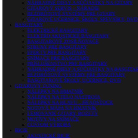
NÁHRADNÉ DIELY A SÚČIASTKY NA GITARY
GITAROVÝ SERVIS – NÁRADIE
BEZDRÔTOVÉ SYSTÉMY PRE GITARY
GITAROVÉ UČEBNICE, ŠKOLY, SPEVNÍKY, DVD
BASGITARY
ELEKTRICKÉ BASGITARY
ELEKTRO AKUSTICKÉ BASGITARY
BASGITAROVÉ ZOSILŇOVAČE
STRUNY PRE BASGITARY
EFEKTY PRE BASGITARY
SNÍMAČE PRE BASGITARY
PRÍSLUŠENSTVO PRE BASGITARY
NÁHRADNÉ DIELY A SÚČIASTKY NA BASGITA
BEZDRÔTOVÉ SYSTÉMY PRE BASGITARY
BASGITAROVÉ ŠKOLY, UČEBNICE, DVD
GITAROVÝ TUNING
NÁLEPKY NA HMATNÍK
NÁLEPKY NA TELO NÁSTROJA
NÁLEPKY NA HLAVU – HEADSTOCK
NOTOVÁ MAPA NA HMATNÍK
LEMOVANIE GITARY, ROZETY
MOTÍVY NA SNÍMAČE
CUSTOM VÝROBA
BICIE
AKUSTICKÉ BICIE