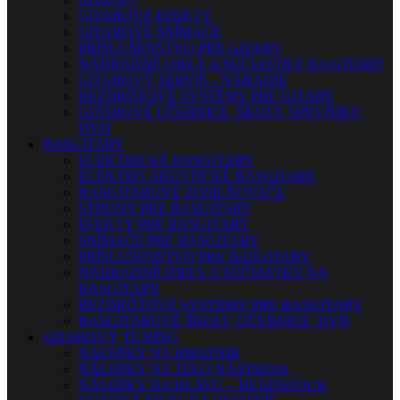
GITAROVÉ EFEKTY
GITAROVÉ SNÍMAČE
PRÍSLUŠENSTVO PRE GITARY
NÁHRADNÉ DIELY A SÚČIASTKY NA GITARY
GITAROVÝ SERVIS – NÁRADIE
BEZDRÔTOVÉ SYSTÉMY PRE GITARY
GITAROVÉ UČEBNICE, ŠKOLY, SPEVNÍKY,
DVD
BASGITARY
ELEKTRICKÉ BASGITARY
ELEKTRO AKUSTICKÉ BASGITARY
BASGITAROVÉ ZOSILŇOVAČE
STRUNY PRE BASGITARY
EFEKTY PRE BASGITARY
SNÍMAČE PRE BASGITARY
PRÍSLUŠENSTVO PRE BASGITARY
NÁHRADNÉ DIELY A SÚČIASTKY NA
BASGITARY
BEZDRÔTOVÉ SYSTÉMY PRE BASGITARY
BASGITAROVÉ ŠKOLY, UČEBNICE, DVD
GITAROVÝ TUNING
NÁLEPKY NA HMATNÍK
NÁLEPKY NA TELO NÁSTROJA
NÁLEPKY NA HLAVU – HEADSTOCK