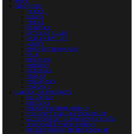
NOTY
OBLEČENIE
TRIČKÁ
MIKINY
TIELKA
ŠILTOVKY
ŠATKY NA HLAVU
TAŠKY A BATOHY
MASKY
DOČASNÉ TETOVANIE
ŠÁLY
RUKAVICE
HODINKY
OKULIARE
OPASKY
PEŇAŽENKY
TOPÁNKY
DARČEKOVÉ PREDMETY
KĽÚČENKY
HRNČEKY
ŠPERKY PRE HUDOBNÍKOV
PLECHOVÉ TABUĽKY, DEKORÁCIE
MUZIKANTSKÉ HUDOBNÉ USB KĽÚČE
NÁSTENNÉ LP VINYL HODINY
REPLIKY-MINIATÚRY HUDOBNÝCH