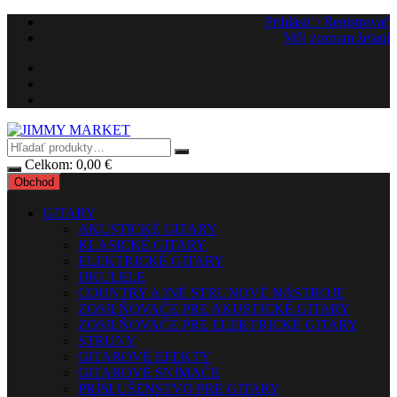
Preskočiť
Prihlásiť / Registrovať
na
Môj zoznam želaní
obsah
Celkom:
0,00
€
Obchod
GITARY
AKUSTICKÉ GITARY
KLASICKÉ GITARY
ELEKTRICKÉ GITARY
UKULELE
COUNTRY A INÉ STRUNOVÉ NÁSTROJE
ZOSILŇOVAČE PRE AKUSTICKÉ GITARY
ZOSILŇOVAČE PRE ELEKTRICKÉ GITARY
STRUNY
GITAROVÉ EFEKTY
GITAROVÉ SNÍMAČE
PRÍSLUŠENSTVO PRE GITARY