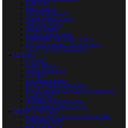
TAM-TAMY
WIND GONGY
NALADENÉ GONGY
PLANETÁRNE GONGY
OSTATNÉ GONGY
ČÍNSKE ČINELY
PALIČKY PRE GONGY
NÁHRADNÉ DIELY PRE GONGY
STOJANY NA GONGY A TAM-TAMY
OBALY A KUFRE NA GONGY
KLÁVESY
KLÁVESY
STAGE PIÁNA
DIGITÁLNE PIÁNA
KLAVÍRE
KLAVÍRNE KRÍDLA
MIDI MASTER KEYBOARDY
SYNTETIZÁTORY A PRACOVNÉ STANICE
AKORDEÓNY
ELEKTRONICKÉ ORGANY
KLÁVESOVÉ ZOSILŇOVAČE
PÓDIOVÁ TECHNIKA
KOMPLETNÉ OZVUČOVACIE SYSTÉMY
REPRODUKTORY
MIXÁŽNE PULTY