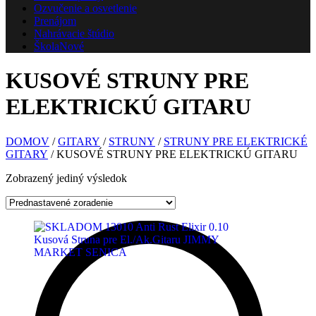
Ozvučenie a osvetlenie
Prenájom
Nahrávacie štúdio
Škola
Nové
KUSOVÉ STRUNY PRE
ELEKTRICKÚ GITARU
DOMOV
/
GITARY
/
STRUNY
/
STRUNY PRE ELEKTRICKÉ
GITARY
/ KUSOVÉ STRUNY PRE ELEKTRICKÚ GITARU
Zobrazený jediný výsledok