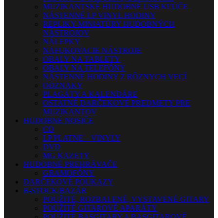
MUZIKANTSKÉ HUDOBNÉ USB KĽÚČE
NÁSTENNÉ LP VINYL HODINY
REPLIKY-MINIATÚRY HUDOBNÝCH
NÁSTROJOV
NÁLEPKY
NAFUKOVACIE NÁSTROJE
OBALY NA TABLETY
OBALY NA TELEFÓNY
NÁSTENNÉ HODINY Z RÔZNYCH VECÍ
ODZNAKY
PLAGÁTY A KALENDÁRE
OSTATNÉ DARČEKOVÉ PREDMETY PRE
MUZIKANTOV
HUDOBNÉ NOSIČE
CD
LP PLATNE – VINYLY
DVD
MG KAZETY
HUDOBNÉ PREHRÁVAČE
GRAMOFÓNY
DARČEKOVÉ POUKAZY
B-STOCK/BAZÁR
POUŽITÉ, ROZBALENÉ, VYSTAVENÉ GITARY
POUŽITÉ GITAROVÉ APARÁTY
POUŽITÉ BASGITARY A BASGITAROVÉ