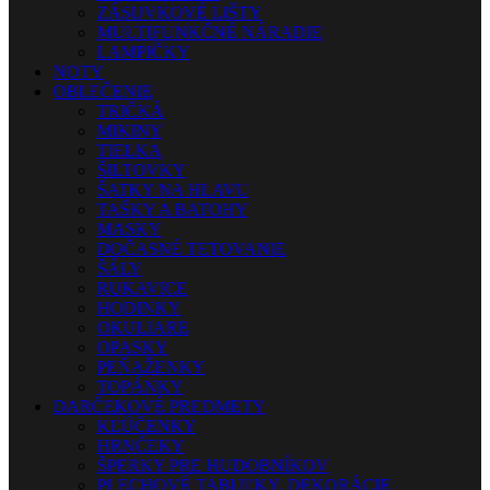
ZÁSUVKOVÉ LIŠTY
MULTIFUNKČNÉ NÁRADIE
LAMPIČKY
NOTY
OBLEČENIE
TRIČKÁ
MIKINY
TIELKA
ŠILTOVKY
ŠATKY NA HLAVU
TAŠKY A BATOHY
MASKY
DOČASNÉ TETOVANIE
ŠÁLY
RUKAVICE
HODINKY
OKULIARE
OPASKY
PEŇAŽENKY
TOPÁNKY
DARČEKOVÉ PREDMETY
KĽÚČENKY
HRNČEKY
ŠPERKY PRE HUDOBNÍKOV
PLECHOVÉ TABUĽKY, DEKORÁCIE