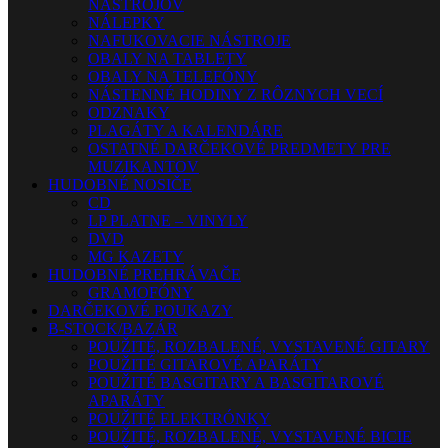
NÁSTROJOV
NÁLEPKY
NAFUKOVACIE NÁSTROJE
OBALY NA TABLETY
OBALY NA TELEFÓNY
NÁSTENNÉ HODINY Z RÔZNYCH VECÍ
ODZNAKY
PLAGÁTY A KALENDÁRE
OSTATNÉ DARČEKOVÉ PREDMETY PRE
MUZIKANTOV
HUDOBNÉ NOSIČE
CD
LP PLATNE – VINYLY
DVD
MG KAZETY
HUDOBNÉ PREHRÁVAČE
GRAMOFÓNY
DARČEKOVÉ POUKAZY
B-STOCK/BAZÁR
POUŽITÉ, ROZBALENÉ, VYSTAVENÉ GITARY
POUŽITÉ GITAROVÉ APARÁTY
POUŽITÉ BASGITARY A BASGITAROVÉ
APARÁTY
POUŽITÉ ELEKTRÓNKY
POUŽITÉ, ROZBALENÉ, VYSTAVENÉ BICIE