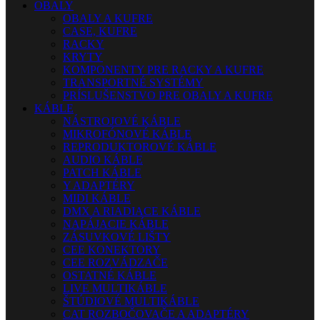
OBALY
OBALY A KUFRE
CASE, KUFRE
RACKY
KRYTY
KOMPONENTY PRE RACKY A KUFRE
TRANSPORTNÉ SYSTÉMY
PRÍSLUŠENSTVO PRE OBALY A KUFRE
KÁBLE
NÁSTROJOVÉ KÁBLE
MIKROFÓNOVÉ KÁBLE
REPRODUKTOROVÉ KÁBLE
AUDIO KÁBLE
PATCH KÁBLE
Y ADAPTÉRY
MIDI KÁBLE
DMX A RIADIACE KÁBLE
NAPÁJACIE KÁBLE
ZÁSUVKOVÉ LIŠTY
CEE KONEKTORY
CEE ROZVÁDZAČE
OSTATNÉ KÁBLE
LIVE MULTIKÁBLE
ŠTÚDIOVÉ MULTIKÁBLE
CAT ROZBOČOVAČE A ADAPTÉRY