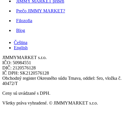
JIMMY MARKET príbeh
Prečo JIMMY MARKET?
Filozofia
Blog
Čeština
English
JIMMYMARKET s.r.o.
IČO: 50984551
DIČ: 2120576128
IČ DPH: SK2120576128
Obchodný register Okresného súdu Trnava, oddiel: Sro, vložka č.
40472/T
Ceny sú uvádzané s DPH.
Všetky práva vyhradené. © JIMMYMARKET s.r.o.