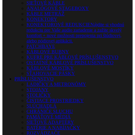
SIEŤOVÉ KÁBLE
ANALÓGOVÉ STAGEBOXY
KÁBLE METRÁŽ
KONEKTORY
KONEKTOROVÉ REDUKCIE
Nájdite si vhodnú
redukciu pre Vaše audio zariadenie a zažite skvelý
komfort + nové možnosti prepojenia pri štúdiovej,
alebo pódiovej aplikácii.
PATCHBAYE
KÁBLOVÉ BUBNY
KUFRE PRE KÁBLOVÉ PRÍSLUŠENSTVO
OSTATNÉ KÁBLOVÉ PRÍSLUŠENSTVO
KÁBLOVÉ MOSTÍKY
SŤAHOVACIE PÁSKY
PRÍSLUŠENSTVO
LADIČKY A METRONÓMY
STOJANY
STOLIČKY
ČISTIACE PROSTRIEDKY
SLÚCHADLÁ
CHRÁNIČE SLUCHU
PAMÄŤOVÉ MÉDIÁ
SIEŤOVÉ ADAPTÉRY
BATÉRIE A NABÍJAČKY
ROZVÁDZAČE