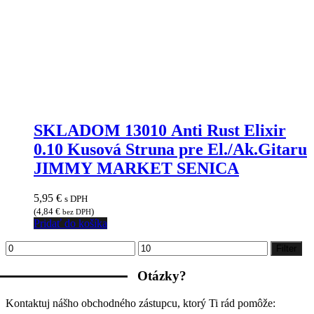
SKLADOM 13010 Anti Rust Elixir
0.10 Kusová Struna pre El./Ak.Gitaru
JIMMY MARKET SENICA
5,95
€
s DPH
(
4,84
€
)
bez DPH
Pridať do košíka
Minimálna
Maximálna
Filter
cena
cena
Otázky?
Kontaktuj nášho obchodného zástupcu, ktorý Ti rád pomôže: