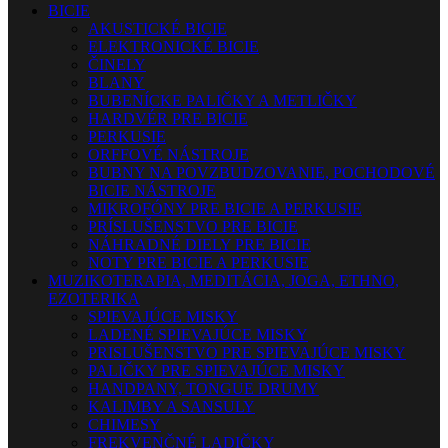
BICIE
AKUSTICKÉ BICIE
ELEKTRONICKÉ BICIE
ČINELY
BLANY
BUBENÍCKE PALIČKY A METLIČKY
HARDVÉR PRE BICIE
PERKUSIE
ORFFOVÉ NÁSTROJE
BUBNY NA POVZBUDZOVANIE, POCHODOVÉ
BICIE NÁSTROJE
MIKROFÓNY PRE BICIE A PERKUSIE
PRÍSLUŠENSTVO PRE BICIE
NÁHRADNÉ DIELY PRE BICIE
NOTY PRE BICIE A PERKUSIE
MUZIKOTERAPIA, MEDITÁCIA, JOGA, ETHNO,
EZOTERIKA
SPIEVAJÚCE MISKY
LADENÉ SPIEVAJÚCE MISKY
PRISLUŠENSTVO PRE SPIEVAJÚCE MISKY
PALIČKY PRE SPIEVAJÚCE MISKY
HANDPANY, TONGUE DRUMY
KALIMBY A SANSULY
CHIMESY
FREKVENČNÉ LADIČKY