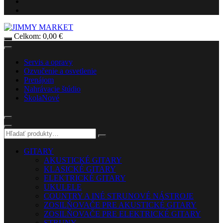
Celkom:
0,00
€
Servis a opravy
Ozvučenie a osvetlenie
Prenájom
Nahrávacie štúdio
Škola
Nové
GITARY
AKUSTICKÉ GITARY
KLASICKÉ GITARY
ELEKTRICKÉ GITARY
UKULELE
COUNTRY A INÉ STRUNOVÉ NÁSTROJE
ZOSILŇOVAČE PRE AKUSTICKÉ GITARY
ZOSILŇOVAČE PRE ELEKTRICKÉ GITARY
STRUNY