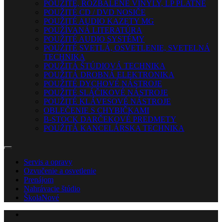
POUŽITÉ, ROZBALENÉ VINYLY, LP PLATNE
POUŽITÉ CD / DVD NOSIČE
POUŽITÉ AUDIO KAZETY MG
POUŽÍVANÁ LITERATÚRA
POUŽITÉ AUDIO SYSTÉMY
POUŽITÉ SVETLÁ, OSVETLENIE, SVETELNÁ
TECHNIKA
POUŽITÁ ŠTÚDIOVÁ TECHNIKA
POUŽITÁ DROBNÁ ELEKTRONIKA
POUŽITÉ DYCHOVÉ NÁSTROJE
POUŽITÉ SLÁČIKOVÉ NÁSTROJE
POUŽITÉ KLÁVESOVÉ NÁSTROJE
OBLEČENIE S CHYBIČKAMI
B-STOCK DARČEKOVÉ PREDMETY
POUŽITÁ KANCELÁRSKA TECHNIKA
Servis a opravy
Ozvučenie a osvetlenie
Prenájom
Nahrávacie štúdio
Škola
Nové