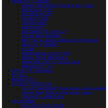
PÓDIOVÁ TECHNIKA
KOMPLETNÉ OZVUČOVACIE SYSTÉMY
REPRODUKTORY
MIXÁŽNE PULTY
ZOSILŇOVAČE
CROSSOVERY
MIKROFÓNY
BEZDRÔTOVÉ SYSTÉMY
IN-EAR MONITORING
TESTERY KÁBLOV A MERACIE PRÍSTROJE
STOJANY A STATÍVY
KÁBLE
KONEKTORY A ADAPTÉRY
INŠTALAČNÁ TECHNIKA
KOMUNIKAČNÉ TECHNOLÓGIE
PRÍSLUŠENSTVO
ŠTÚDIOVÁ TECHNIKA
SVETLÁ
MIKROFÓNY
DYCHOVÉ NÁSTROJE
FLAUTY-ZOBCOVÉ
Vybrali sme pre Vás tie najlepšie
zobcové flauty. Ráčte si vybrať z našej ponuky.
FÚKACIE HARMONIKY
ORCHESTER
SLÁČIKOVÉ NÁSTROJE