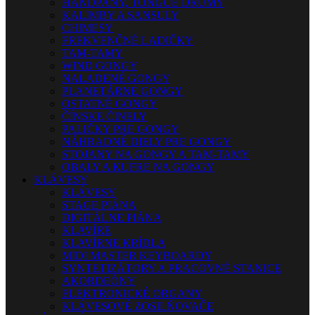
HANDPANY, TONGUE DRUMY
KALIMBY A SANSULY
CHIMESY
FREKVENČNÉ LADIČKY
TAM-TAMY
WIND GONGY
NALADENÉ GONGY
PLANETÁRNE GONGY
OSTATNÉ GONGY
ČÍNSKE ČINELY
PALIČKY PRE GONGY
NÁHRADNÉ DIELY PRE GONGY
STOJANY NA GONGY A TAM-TAMY
OBALY A KUFRE NA GONGY
KLÁVESY
KLÁVESY
STAGE PIÁNA
DIGITÁLNE PIÁNA
KLAVÍRE
KLAVÍRNE KRÍDLA
MIDI MASTER KEYBOARDY
SYNTETIZÁTORY A PRACOVNÉ STANICE
AKORDEÓNY
ELEKTRONICKÉ ORGANY
KLÁVESOVÉ ZOSILŇOVAČE