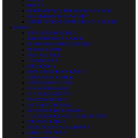
KRYTY
KOMPONENTY PRE RACKY A KUFRE
TRANSPORTNÉ SYSTÉMY
PRÍSLUŠENSTVO PRE OBALY A KUFRE
KÁBLE
NÁSTROJOVÉ KÁBLE
MIKROFÓNOVÉ KÁBLE
REPRODUKTOROVÉ KÁBLE
AUDIO KÁBLE
PATCH KÁBLE
Y ADAPTÉRY
MIDI KÁBLE
DMX A RIADIACE KÁBLE
NAPÁJACIE KÁBLE
ZÁSUVKOVÉ LIŠTY
CEE KONEKTORY
CEE ROZVÁDZAČE
OSTATNÉ KÁBLE
LIVE MULTIKÁBLE
ŠTÚDIOVÉ MULTIKÁBLE
CAT ROZBOČOVAČE A ADAPTÉRY
SIEŤOVÉ KÁBLE
ANALÓGOVÉ STAGEBOXY
KÁBLE METRÁŽ