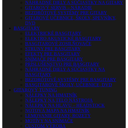
NÁHRADNÉ DIELY A SÚČIASTKY NA GITARY
GITAROVÝ SERVIS – NÁRADIE
BEZDRÔTOVÉ SYSTÉMY PRE GITARY
GITAROVÉ UČEBNICE, ŠKOLY, SPEVNÍKY,
DVD
BASGITARY
ELEKTRICKÉ BASGITARY
ELEKTRO AKUSTICKÉ BASGITARY
BASGITAROVÉ ZOSILŇOVAČE
STRUNY PRE BASGITARY
EFEKTY PRE BASGITARY
SNÍMAČE PRE BASGITARY
PRÍSLUŠENSTVO PRE BASGITARY
NÁHRADNÉ DIELY A SÚČIASTKY NA
BASGITARY
BEZDRÔTOVÉ SYSTÉMY PRE BASGITARY
BASGITAROVÉ ŠKOLY, UČEBNICE, DVD
GITAROVÝ TUNING
NÁLEPKY NA HMATNÍK
NÁLEPKY NA TELO NÁSTROJA
NÁLEPKY NA HLAVU – HEADSTOCK
NOTOVÁ MAPA NA HMATNÍK
LEMOVANIE GITARY, ROZETY
MOTÍVY NA SNÍMAČE
CUSTOM VÝROBA