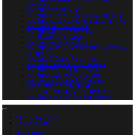
APARÁTY
POUŽITÉ ELEKTRÓNKY
POUŽITÉ, ROZBALENÉ, VYSTAVENÉ BICIE
POUŽITÉ, ROZBALENÉ VINYLY, LP PLATNE
POUŽITÉ CD / DVD NOSIČE
POUŽITÉ AUDIO KAZETY MG
POUŽÍVANÁ LITERATÚRA
POUŽITÉ AUDIO SYSTÉMY
POUŽITÉ SVETLÁ, OSVETLENIE, SVETELNÁ
TECHNIKA
POUŽITÁ ŠTÚDIOVÁ TECHNIKA
POUŽITÁ DROBNÁ ELEKTRONIKA
POUŽITÉ DYCHOVÉ NÁSTROJE
POUŽITÉ SLÁČIKOVÉ NÁSTROJE
POUŽITÉ KLÁVESOVÉ NÁSTROJE
OBLEČENIE S CHYBIČKAMI
B-STOCK DARČEKOVÉ PREDMETY
POUŽITÁ KANCELÁRSKA TECHNIKA
Prihlásiť / Registrovať
Môj zoznam želaní
Servis a opravy