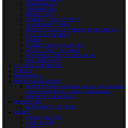
ZOSILŇOVAČE
CROSSOVERY
MIKROFÓNY
BEZDRÔTOVÉ SYSTÉMY
IN-EAR MONITORING
TESTERY KÁBLOV A MERACIE PRÍSTROJE
STOJANY A STATÍVY
KÁBLE
KONEKTORY A ADAPTÉRY
INŠTALAČNÁ TECHNIKA
KOMUNIKAČNÉ TECHNOLÓGIE
PRÍSLUŠENSTVO
ŠTÚDIOVÁ TECHNIKA
SVETLÁ
MIKROFÓNY
DYCHOVÉ NÁSTROJE
FLAUTY-ZOBCOVÉ
Vybrali sme pre Vás tie najlepšie
zobcové flauty. Ráčte si vybrať z našej ponuky.
FÚKACIE HARMONIKY
ORCHESTER
SLÁČIKOVÉ NÁSTROJE
OBALY
OBALY A KUFRE
CASE, KUFRE
RACKY