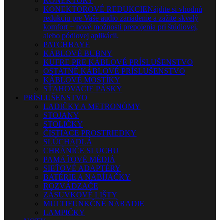
KONEKTORY
KONEKTOROVÉ REDUKCIE
Nájdite si vhodnú
redukciu pre Vaše audio zariadenie a zažite skvelý
komfort + nové možnosti prepojenia pri štúdiovej,
alebo pódiovej aplikácii.
PATCHBAYE
KÁBLOVÉ BUBNY
KUFRE PRE KÁBLOVÉ PRÍSLUŠENSTVO
OSTATNÉ KÁBLOVÉ PRÍSLUŠENSTVO
KÁBLOVÉ MOSTÍKY
SŤAHOVACIE PÁSKY
PRÍSLUŠENSTVO
LADIČKY A METRONÓMY
STOJANY
STOLIČKY
ČISTIACE PROSTRIEDKY
SLÚCHADLÁ
CHRÁNIČE SLUCHU
PAMÄŤOVÉ MÉDIÁ
SIEŤOVÉ ADAPTÉRY
BATÉRIE A NABÍJAČKY
ROZVÁDZAČE
ZÁSUVKOVÉ LIŠTY
MULTIFUNKČNÉ NÁRADIE
LAMPIČKY