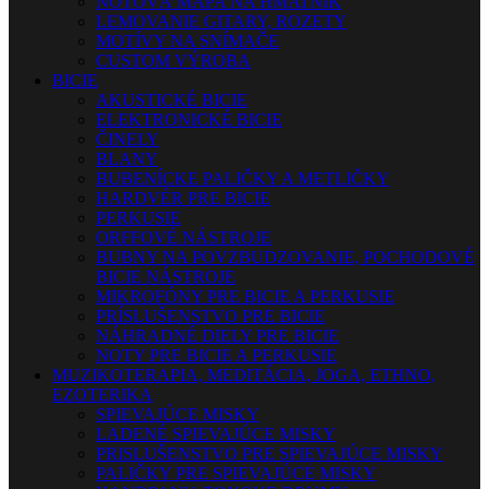
NOTOVÁ MAPA NA HMATNÍK
LEMOVANIE GITARY, ROZETY
MOTÍVY NA SNÍMAČE
CUSTOM VÝROBA
BICIE
AKUSTICKÉ BICIE
ELEKTRONICKÉ BICIE
ČINELY
BLANY
BUBENÍCKE PALIČKY A METLIČKY
HARDVÉR PRE BICIE
PERKUSIE
ORFFOVÉ NÁSTROJE
BUBNY NA POVZBUDZOVANIE, POCHODOVÉ
BICIE NÁSTROJE
MIKROFÓNY PRE BICIE A PERKUSIE
PRÍSLUŠENSTVO PRE BICIE
NÁHRADNÉ DIELY PRE BICIE
NOTY PRE BICIE A PERKUSIE
MUZIKOTERAPIA, MEDITÁCIA, JOGA, ETHNO,
EZOTERIKA
SPIEVAJÚCE MISKY
LADENÉ SPIEVAJÚCE MISKY
PRISLUŠENSTVO PRE SPIEVAJÚCE MISKY
PALIČKY PRE SPIEVAJÚCE MISKY