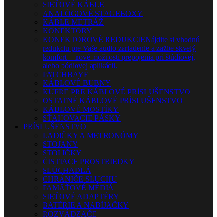
SIEŤOVÉ KÁBLE
ANALÓGOVÉ STAGEBOXY
KÁBLE METRÁŽ
KONEKTORY
KONEKTOROVÉ REDUKCIE
Nájdite si vhodnú
redukciu pre Vaše audio zariadenie a zažite skvelý
komfort + nové možnosti prepojenia pri štúdiovej,
alebo pódiovej aplikácii.
PATCHBAYE
KÁBLOVÉ BUBNY
KUFRE PRE KÁBLOVÉ PRÍSLUŠENSTVO
OSTATNÉ KÁBLOVÉ PRÍSLUŠENSTVO
KÁBLOVÉ MOSTÍKY
SŤAHOVACIE PÁSKY
PRÍSLUŠENSTVO
LADIČKY A METRONÓMY
STOJANY
STOLIČKY
ČISTIACE PROSTRIEDKY
SLÚCHADLÁ
CHRÁNIČE SLUCHU
PAMÄŤOVÉ MÉDIÁ
SIEŤOVÉ ADAPTÉRY
BATÉRIE A NABÍJAČKY
ROZVÁDZAČE