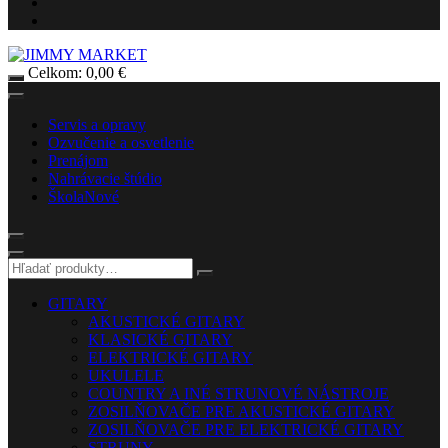
Celkom:
0,00
€
Servis a opravy
Ozvučenie a osvetlenie
Prenájom
Nahrávacie štúdio
Škola
Nové
GITARY
AKUSTICKÉ GITARY
KLASICKÉ GITARY
ELEKTRICKÉ GITARY
UKULELE
COUNTRY A INÉ STRUNOVÉ NÁSTROJE
ZOSILŇOVAČE PRE AKUSTICKÉ GITARY
ZOSILŇOVAČE PRE ELEKTRICKÉ GITARY
STRUNY