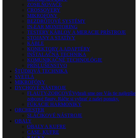
ZOSILŇOVAČE
CROSSOVERY
MIKROFÓNY
BEZDRÔTOVÉ SYSTÉMY
IN-EAR MONITORING
TESTERY KÁBLOV A MERACIE PRÍSTROJE
STOJANY A STATÍVY
KÁBLE
KONEKTORY A ADAPTÉRY
INŠTALAČNÁ TECHNIKA
KOMUNIKAČNÉ TECHNOLÓGIE
PRÍSLUŠENSTVO
ŠTÚDIOVÁ TECHNIKA
SVETLÁ
MIKROFÓNY
DYCHOVÉ NÁSTROJE
FLAUTY-ZOBCOVÉ
Vybrali sme pre Vás tie najlepšie
zobcové flauty. Ráčte si vybrať z našej ponuky.
FÚKACIE HARMONIKY
ORCHESTER
SLÁČIKOVÉ NÁSTROJE
OBALY
OBALY A KUFRE
CASE, KUFRE
RACKY