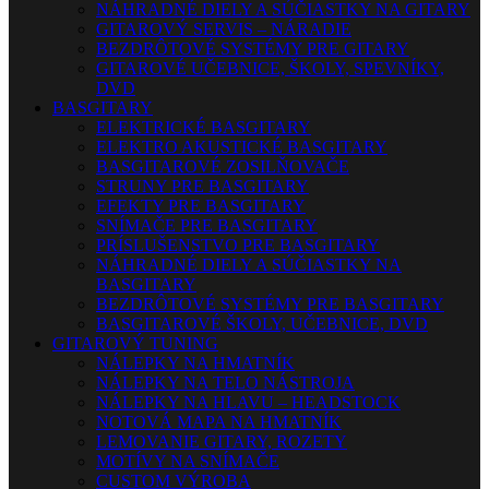
NÁHRADNÉ DIELY A SÚČIASTKY NA GITARY
GITAROVÝ SERVIS – NÁRADIE
BEZDRÔTOVÉ SYSTÉMY PRE GITARY
GITAROVÉ UČEBNICE, ŠKOLY, SPEVNÍKY,
DVD
BASGITARY
ELEKTRICKÉ BASGITARY
ELEKTRO AKUSTICKÉ BASGITARY
BASGITAROVÉ ZOSILŇOVAČE
STRUNY PRE BASGITARY
EFEKTY PRE BASGITARY
SNÍMAČE PRE BASGITARY
PRÍSLUŠENSTVO PRE BASGITARY
NÁHRADNÉ DIELY A SÚČIASTKY NA
BASGITARY
BEZDRÔTOVÉ SYSTÉMY PRE BASGITARY
BASGITAROVÉ ŠKOLY, UČEBNICE, DVD
GITAROVÝ TUNING
NÁLEPKY NA HMATNÍK
NÁLEPKY NA TELO NÁSTROJA
NÁLEPKY NA HLAVU – HEADSTOCK
NOTOVÁ MAPA NA HMATNÍK
LEMOVANIE GITARY, ROZETY
MOTÍVY NA SNÍMAČE
CUSTOM VÝROBA