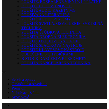
POUŽITÉ, ROZBALENÉ VINYLY, LP PLATNE
POUŽITÉ CD / DVD NOSIČE
POUŽITÉ AUDIO KAZETY MG
POUŽÍVANÁ LITERATÚRA
POUŽITÉ AUDIO SYSTÉMY
POUŽITÉ SVETLÁ, OSVETLENIE, SVETELNÁ
TECHNIKA
POUŽITÁ ŠTÚDIOVÁ TECHNIKA
POUŽITÁ DROBNÁ ELEKTRONIKA
POUŽITÉ DYCHOVÉ NÁSTROJE
POUŽITÉ SLÁČIKOVÉ NÁSTROJE
POUŽITÉ KLÁVESOVÉ NÁSTROJE
OBLEČENIE S CHYBIČKAMI
B-STOCK DARČEKOVÉ PREDMETY
POUŽITÁ KANCELÁRSKA TECHNIKA
Servis a opravy
Ozvučenie a osvetlenie
Prenájom
Nahrávacie štúdio
Škola
Nové