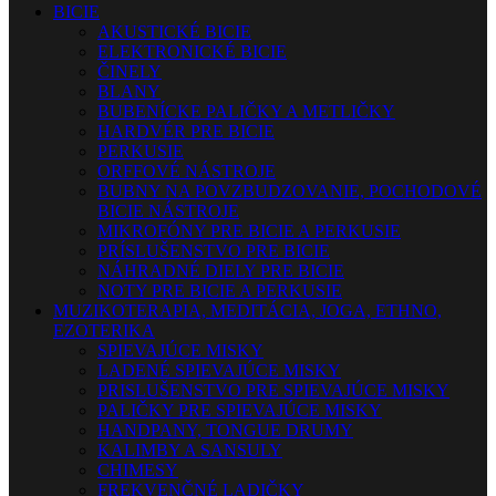
BICIE
AKUSTICKÉ BICIE
ELEKTRONICKÉ BICIE
ČINELY
BLANY
BUBENÍCKE PALIČKY A METLIČKY
HARDVÉR PRE BICIE
PERKUSIE
ORFFOVÉ NÁSTROJE
BUBNY NA POVZBUDZOVANIE, POCHODOVÉ
BICIE NÁSTROJE
MIKROFÓNY PRE BICIE A PERKUSIE
PRÍSLUŠENSTVO PRE BICIE
NÁHRADNÉ DIELY PRE BICIE
NOTY PRE BICIE A PERKUSIE
MUZIKOTERAPIA, MEDITÁCIA, JOGA, ETHNO,
EZOTERIKA
SPIEVAJÚCE MISKY
LADENÉ SPIEVAJÚCE MISKY
PRISLUŠENSTVO PRE SPIEVAJÚCE MISKY
PALIČKY PRE SPIEVAJÚCE MISKY
HANDPANY, TONGUE DRUMY
KALIMBY A SANSULY
CHIMESY
FREKVENČNÉ LADIČKY