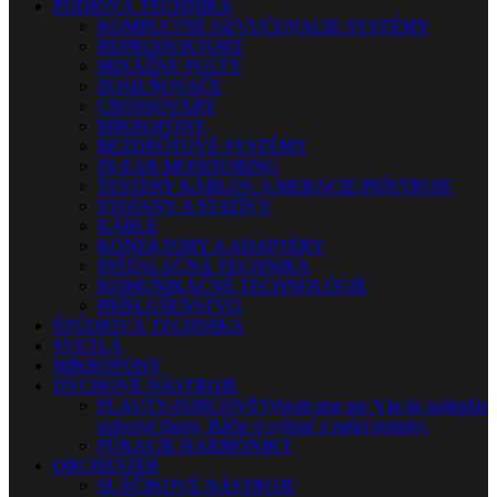
PÓDIOVÁ TECHNIKA
KOMPLETNÉ OZVUČOVACIE SYSTÉMY
REPRODUKTORY
MIXÁŽNE PULTY
ZOSILŇOVAČE
CROSSOVERY
MIKROFÓNY
BEZDRÔTOVÉ SYSTÉMY
IN-EAR MONITORING
TESTERY KÁBLOV A MERACIE PRÍSTROJE
STOJANY A STATÍVY
KÁBLE
KONEKTORY A ADAPTÉRY
INŠTALAČNÁ TECHNIKA
KOMUNIKAČNÉ TECHNOLÓGIE
PRÍSLUŠENSTVO
ŠTÚDIOVÁ TECHNIKA
SVETLÁ
MIKROFÓNY
DYCHOVÉ NÁSTROJE
FLAUTY-ZOBCOVÉ
Vybrali sme pre Vás tie najlepšie
zobcové flauty. Ráčte si vybrať z našej ponuky.
FÚKACIE HARMONIKY
ORCHESTER
SLÁČIKOVÉ NÁSTROJE