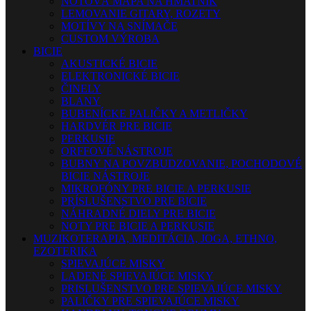
NOTOVÁ MAPA NA HMATNÍK
LEMOVANIE GITARY, ROZETY
MOTÍVY NA SNÍMAČE
CUSTOM VÝROBA
BICIE
AKUSTICKÉ BICIE
ELEKTRONICKÉ BICIE
ČINELY
BLANY
BUBENÍCKE PALIČKY A METLIČKY
HARDVÉR PRE BICIE
PERKUSIE
ORFFOVÉ NÁSTROJE
BUBNY NA POVZBUDZOVANIE, POCHODOVÉ
BICIE NÁSTROJE
MIKROFÓNY PRE BICIE A PERKUSIE
PRÍSLUŠENSTVO PRE BICIE
NÁHRADNÉ DIELY PRE BICIE
NOTY PRE BICIE A PERKUSIE
MUZIKOTERAPIA, MEDITÁCIA, JOGA, ETHNO,
EZOTERIKA
SPIEVAJÚCE MISKY
LADENÉ SPIEVAJÚCE MISKY
PRISLUŠENSTVO PRE SPIEVAJÚCE MISKY
PALIČKY PRE SPIEVAJÚCE MISKY