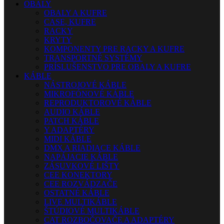
OBALY
OBALY A KUFRE
CASE, KUFRE
RACKY
KRYTY
KOMPONENTY PRE RACKY A KUFRE
TRANSPORTNÉ SYSTÉMY
PRÍSLUŠENSTVO PRE OBALY A KUFRE
KÁBLE
NÁSTROJOVÉ KÁBLE
MIKROFÓNOVÉ KÁBLE
REPRODUKTOROVÉ KÁBLE
AUDIO KÁBLE
PATCH KÁBLE
Y ADAPTÉRY
MIDI KÁBLE
DMX A RIADIACE KÁBLE
NAPÁJACIE KÁBLE
ZÁSUVKOVÉ LIŠTY
CEE KONEKTORY
CEE ROZVÁDZAČE
OSTATNÉ KÁBLE
LIVE MULTIKÁBLE
ŠTÚDIOVÉ MULTIKÁBLE
CAT ROZBOČOVAČE A ADAPTÉRY