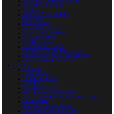
HANDPANY, TONGUE DRUMY
KALIMBY A SANSULY
CHIMESY
FREKVENČNÉ LADIČKY
TAM-TAMY
WIND GONGY
NALADENÉ GONGY
PLANETÁRNE GONGY
OSTATNÉ GONGY
ČÍNSKE ČINELY
PALIČKY PRE GONGY
NÁHRADNÉ DIELY PRE GONGY
STOJANY NA GONGY A TAM-TAMY
OBALY A KUFRE NA GONGY
KLÁVESY
KLÁVESY
STAGE PIÁNA
DIGITÁLNE PIÁNA
KLAVÍRE
KLAVÍRNE KRÍDLA
MIDI MASTER KEYBOARDY
SYNTETIZÁTORY A PRACOVNÉ STANICE
AKORDEÓNY
ELEKTRONICKÉ ORGANY
KLÁVESOVÉ ZOSILŇOVAČE