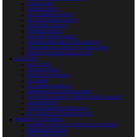
TAM-TAMY
WIND GONGY
NALADENÉ GONGY
PLANETÁRNE GONGY
OSTATNÉ GONGY
ČÍNSKE ČINELY
PALIČKY PRE GONGY
NÁHRADNÉ DIELY PRE GONGY
STOJANY NA GONGY A TAM-TAMY
OBALY A KUFRE NA GONGY
KLÁVESY
KLÁVESY
STAGE PIÁNA
DIGITÁLNE PIÁNA
KLAVÍRE
KLAVÍRNE KRÍDLA
MIDI MASTER KEYBOARDY
SYNTETIZÁTORY A PRACOVNÉ STANICE
AKORDEÓNY
ELEKTRONICKÉ ORGANY
KLÁVESOVÉ ZOSILŇOVAČE
PÓDIOVÁ TECHNIKA
KOMPLETNÉ OZVUČOVACIE SYSTÉMY
REPRODUKTORY
MIXÁŽNE PULTY