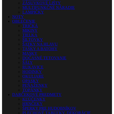
ZÁSUVKOVÉ LIŠTY
MULTIFUNKČNÉ NÁRADIE
LAMPIČKY
NOTY
OBLEČENIE
TRIČKÁ
MIKINY
TIELKA
ŠILTOVKY
ŠATKY NA HLAVU
TAŠKY A BATOHY
MASKY
DOČASNÉ TETOVANIE
ŠÁLY
RUKAVICE
HODINKY
OKULIARE
OPASKY
PEŇAŽENKY
TOPÁNKY
DARČEKOVÉ PREDMETY
KĽÚČENKY
HRNČEKY
ŠPERKY PRE HUDOBNÍKOV
PLECHOVÉ TABUĽKY, DEKORÁCIE