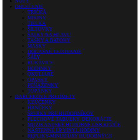
NOTY
OBLEČENIE
TRIČKÁ
MIKINY
TIELKA
ŠILTOVKY
ŠATKY NA HLAVU
TAŠKY A BATOHY
MASKY
DOČASNÉ TETOVANIE
ŠÁLY
RUKAVICE
HODINKY
OKULIARE
OPASKY
PEŇAŽENKY
TOPÁNKY
DARČEKOVÉ PREDMETY
KĽÚČENKY
HRNČEKY
ŠPERKY PRE HUDOBNÍKOV
PLECHOVÉ TABUĽKY, DEKORÁCIE
MUZIKANTSKÉ HUDOBNÉ USB KĽÚČE
NÁSTENNÉ LP VINYL HODINY
REPLIKY-MINIATÚRY HUDOBNÝCH