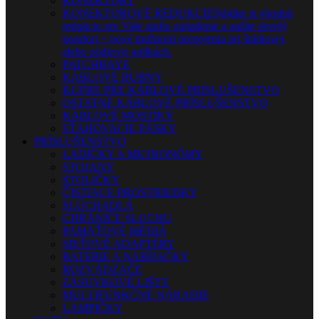
KONEKTORY
KONEKTOROVÉ REDUKCIE
Nájdite si vhodnú
redukciu pre Vaše audio zariadenie a zažite skvelý
komfort + nové možnosti prepojenia pri štúdiovej,
alebo pódiovej aplikácii.
PATCHBAYE
KÁBLOVÉ BUBNY
KUFRE PRE KÁBLOVÉ PRÍSLUŠENSTVO
OSTATNÉ KÁBLOVÉ PRÍSLUŠENSTVO
KÁBLOVÉ MOSTÍKY
SŤAHOVACIE PÁSKY
PRÍSLUŠENSTVO
LADIČKY A METRONÓMY
STOJANY
STOLIČKY
ČISTIACE PROSTRIEDKY
SLÚCHADLÁ
CHRÁNIČE SLUCHU
PAMÄŤOVÉ MÉDIÁ
SIEŤOVÉ ADAPTÉRY
BATÉRIE A NABÍJAČKY
ROZVÁDZAČE
ZÁSUVKOVÉ LIŠTY
MULTIFUNKČNÉ NÁRADIE
LAMPIČKY