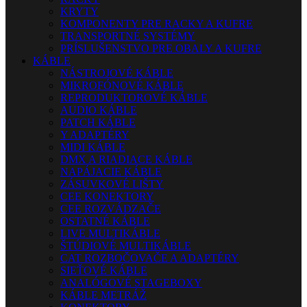
KRYTY
KOMPONENTY PRE RACKY A KUFRE
TRANSPORTNÉ SYSTÉMY
PRÍSLUŠENSTVO PRE OBALY A KUFRE
KÁBLE
NÁSTROJOVÉ KÁBLE
MIKROFÓNOVÉ KÁBLE
REPRODUKTOROVÉ KÁBLE
AUDIO KÁBLE
PATCH KÁBLE
Y ADAPTÉRY
MIDI KÁBLE
DMX A RIADIACE KÁBLE
NAPÁJACIE KÁBLE
ZÁSUVKOVÉ LIŠTY
CEE KONEKTORY
CEE ROZVÁDZAČE
OSTATNÉ KÁBLE
LIVE MULTIKÁBLE
ŠTÚDIOVÉ MULTIKÁBLE
CAT ROZBOČOVAČE A ADAPTÉRY
SIEŤOVÉ KÁBLE
ANALÓGOVÉ STAGEBOXY
KÁBLE METRÁŽ