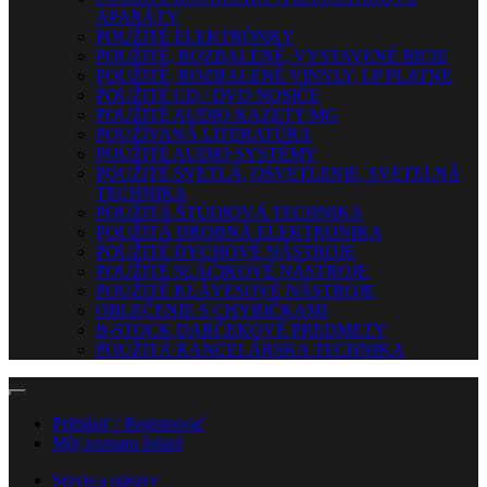
APARÁTY
POUŽITÉ ELEKTRÓNKY
POUŽITÉ, ROZBALENÉ, VYSTAVENÉ BICIE
POUŽITÉ, ROZBALENÉ VINYLY, LP PLATNE
POUŽITÉ CD / DVD NOSIČE
POUŽITÉ AUDIO KAZETY MG
POUŽÍVANÁ LITERATÚRA
POUŽITÉ AUDIO SYSTÉMY
POUŽITÉ SVETLÁ, OSVETLENIE, SVETELNÁ
TECHNIKA
POUŽITÁ ŠTÚDIOVÁ TECHNIKA
POUŽITÁ DROBNÁ ELEKTRONIKA
POUŽITÉ DYCHOVÉ NÁSTROJE
POUŽITÉ SLÁČIKOVÉ NÁSTROJE
POUŽITÉ KLÁVESOVÉ NÁSTROJE
OBLEČENIE S CHYBIČKAMI
B-STOCK DARČEKOVÉ PREDMETY
POUŽITÁ KANCELÁRSKA TECHNIKA
Prihlásiť / Registrovať
Môj zoznam želaní
Servis a opravy