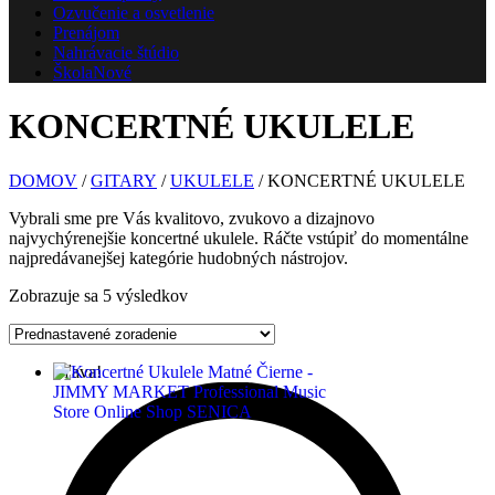
Ozvučenie a osvetlenie
Prenájom
Nahrávacie štúdio
Škola
Nové
KONCERTNÉ UKULELE
DOMOV
/
GITARY
/
UKULELE
/ KONCERTNÉ UKULELE
Vybrali sme pre Vás kvalitovo, zvukovo a dizajnovo
najvychýrenejšie koncertné ukulele. Ráčte vstúpiť do momentálne
najpredávanejšej kategórie hudobných nástrojov.
Zobrazuje sa 5 výsledkov
Zľava!