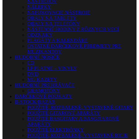
NÁSTROJOV
NÁLEPKY
NAFUKOVACIE NÁSTROJE
OBALY NA TABLETY
OBALY NA TELEFÓNY
NÁSTENNÉ HODINY Z RÔZNYCH VECÍ
ODZNAKY
PLAGÁTY A KALENDÁRE
OSTATNÉ DARČEKOVÉ PREDMETY PRE
MUZIKANTOV
HUDOBNÉ NOSIČE
CD
LP PLATNE – VINYLY
DVD
MG KAZETY
HUDOBNÉ PREHRÁVAČE
GRAMOFÓNY
DARČEKOVÉ POUKAZY
B-STOCK/BAZÁR
POUŽITÉ, ROZBALENÉ, VYSTAVENÉ GITARY
POUŽITÉ GITAROVÉ APARÁTY
POUŽITÉ BASGITARY A BASGITAROVÉ
APARÁTY
POUŽITÉ ELEKTRÓNKY
POUŽITÉ, ROZBALENÉ, VYSTAVENÉ BICIE