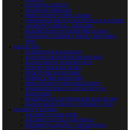
GITAROVÉ EFEKTY
GITAROVÉ SNÍMAČE
PRÍSLUŠENSTVO PRE GITARY
NÁHRADNÉ DIELY A SÚČIASTKY NA GITARY
GITAROVÝ SERVIS – NÁRADIE
BEZDRÔTOVÉ SYSTÉMY PRE GITARY
GITAROVÉ UČEBNICE, ŠKOLY, SPEVNÍKY,
DVD
BASGITARY
ELEKTRICKÉ BASGITARY
ELEKTRO AKUSTICKÉ BASGITARY
BASGITAROVÉ ZOSILŇOVAČE
STRUNY PRE BASGITARY
EFEKTY PRE BASGITARY
SNÍMAČE PRE BASGITARY
PRÍSLUŠENSTVO PRE BASGITARY
NÁHRADNÉ DIELY A SÚČIASTKY NA
BASGITARY
BEZDRÔTOVÉ SYSTÉMY PRE BASGITARY
BASGITAROVÉ ŠKOLY, UČEBNICE, DVD
GITAROVÝ TUNING
NÁLEPKY NA HMATNÍK
NÁLEPKY NA TELO NÁSTROJA
NÁLEPKY NA HLAVU – HEADSTOCK