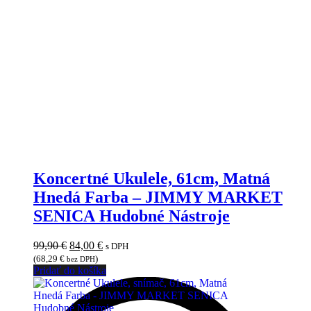
Koncertné Ukulele, 61cm, Matná
Hnedá Farba – JIMMY MARKET
SENICA Hudobné Nástroje
Pôvodná
Aktuálna
99,90
€
84,00
€
s DPH
cena
cena
(
68,29
€
)
bez DPH
bola:
je:
Pridať do košíka
99,90 €.
84,00 €.