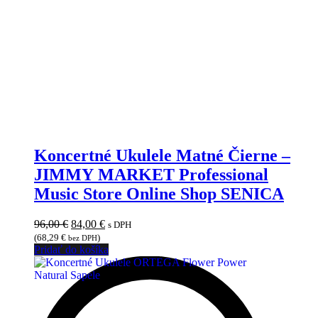
Koncertné Ukulele Matné Čierne –
JIMMY MARKET Professional
Music Store Online Shop SENICA
Pôvodná
Aktuálna
96,00
€
84,00
€
s DPH
cena
cena
(
68,29
€
)
bez DPH
bola:
je:
Pridať do košíka
96,00 €.
84,00 €.