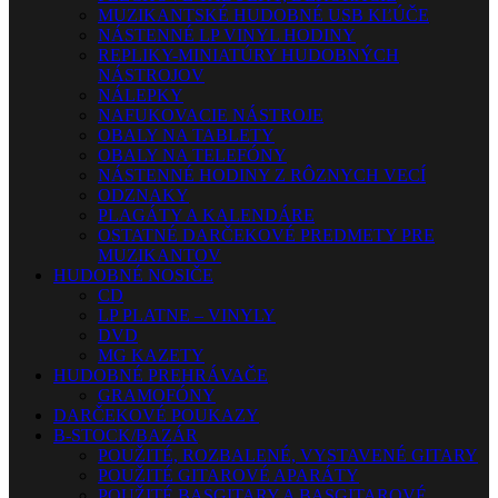
MUZIKANTSKÉ HUDOBNÉ USB KĽÚČE
NÁSTENNÉ LP VINYL HODINY
REPLIKY-MINIATÚRY HUDOBNÝCH
NÁSTROJOV
NÁLEPKY
NAFUKOVACIE NÁSTROJE
OBALY NA TABLETY
OBALY NA TELEFÓNY
NÁSTENNÉ HODINY Z RÔZNYCH VECÍ
ODZNAKY
PLAGÁTY A KALENDÁRE
OSTATNÉ DARČEKOVÉ PREDMETY PRE
MUZIKANTOV
HUDOBNÉ NOSIČE
CD
LP PLATNE – VINYLY
DVD
MG KAZETY
HUDOBNÉ PREHRÁVAČE
GRAMOFÓNY
DARČEKOVÉ POUKAZY
B-STOCK/BAZÁR
POUŽITÉ, ROZBALENÉ, VYSTAVENÉ GITARY
POUŽITÉ GITAROVÉ APARÁTY
POUŽITÉ BASGITARY A BASGITAROVÉ