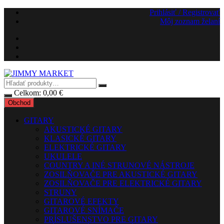
Preskočiť
Prihlásiť / Registrovať
na
Môj zoznam želaní
obsah
Celkom:
0,00
€
Obchod
GITARY
AKUSTICKÉ GITARY
KLASICKÉ GITARY
ELEKTRICKÉ GITARY
UKULELE
COUNTRY A INÉ STRUNOVÉ NÁSTROJE
ZOSILŇOVAČE PRE AKUSTICKÉ GITARY
ZOSILŇOVAČE PRE ELEKTRICKÉ GITARY
STRUNY
GITAROVÉ EFEKTY
GITAROVÉ SNÍMAČE
PRÍSLUŠENSTVO PRE GITARY