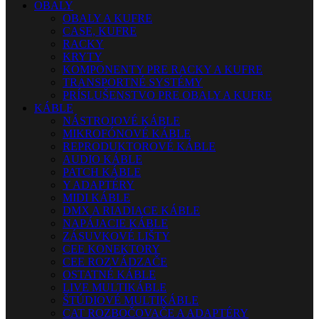
OBALY
OBALY A KUFRE
CASE, KUFRE
RACKY
KRYTY
KOMPONENTY PRE RACKY A KUFRE
TRANSPORTNÉ SYSTÉMY
PRÍSLUŠENSTVO PRE OBALY A KUFRE
KÁBLE
NÁSTROJOVÉ KÁBLE
MIKROFÓNOVÉ KÁBLE
REPRODUKTOROVÉ KÁBLE
AUDIO KÁBLE
PATCH KÁBLE
Y ADAPTÉRY
MIDI KÁBLE
DMX A RIADIACE KÁBLE
NAPÁJACIE KÁBLE
ZÁSUVKOVÉ LIŠTY
CEE KONEKTORY
CEE ROZVÁDZAČE
OSTATNÉ KÁBLE
LIVE MULTIKÁBLE
ŠTÚDIOVÉ MULTIKÁBLE
CAT ROZBOČOVAČE A ADAPTÉRY