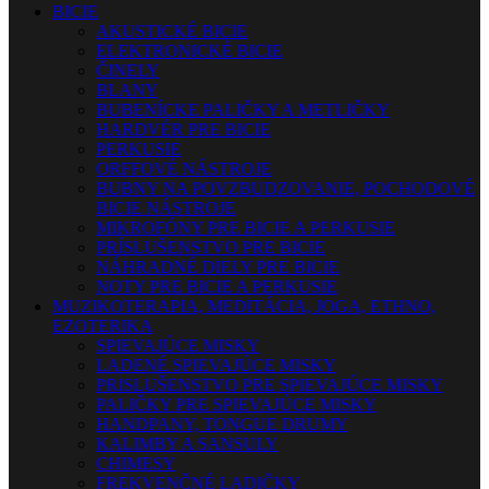
BICIE
AKUSTICKÉ BICIE
ELEKTRONICKÉ BICIE
ČINELY
BLANY
BUBENÍCKE PALIČKY A METLIČKY
HARDVÉR PRE BICIE
PERKUSIE
ORFFOVÉ NÁSTROJE
BUBNY NA POVZBUDZOVANIE, POCHODOVÉ
BICIE NÁSTROJE
MIKROFÓNY PRE BICIE A PERKUSIE
PRÍSLUŠENSTVO PRE BICIE
NÁHRADNÉ DIELY PRE BICIE
NOTY PRE BICIE A PERKUSIE
MUZIKOTERAPIA, MEDITÁCIA, JOGA, ETHNO,
EZOTERIKA
SPIEVAJÚCE MISKY
LADENÉ SPIEVAJÚCE MISKY
PRISLUŠENSTVO PRE SPIEVAJÚCE MISKY
PALIČKY PRE SPIEVAJÚCE MISKY
HANDPANY, TONGUE DRUMY
KALIMBY A SANSULY
CHIMESY
FREKVENČNÉ LADIČKY