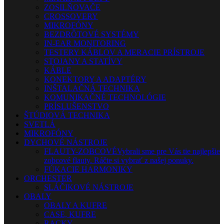
ZOSILŇOVAČE
CROSSOVERY
MIKROFÓNY
BEZDRÔTOVÉ SYSTÉMY
IN-EAR MONITORING
TESTERY KÁBLOV A MERACIE PRÍSTROJE
STOJANY A STATÍVY
KÁBLE
KONEKTORY A ADAPTÉRY
INŠTALAČNÁ TECHNIKA
KOMUNIKAČNÉ TECHNOLÓGIE
PRÍSLUŠENSTVO
ŠTÚDIOVÁ TECHNIKA
SVETLÁ
MIKROFÓNY
DYCHOVÉ NÁSTROJE
FLAUTY-ZOBCOVÉ
Vybrali sme pre Vás tie najlepšie
zobcové flauty. Ráčte si vybrať z našej ponuky.
FÚKACIE HARMONIKY
ORCHESTER
SLÁČIKOVÉ NÁSTROJE
OBALY
OBALY A KUFRE
CASE, KUFRE
RACKY