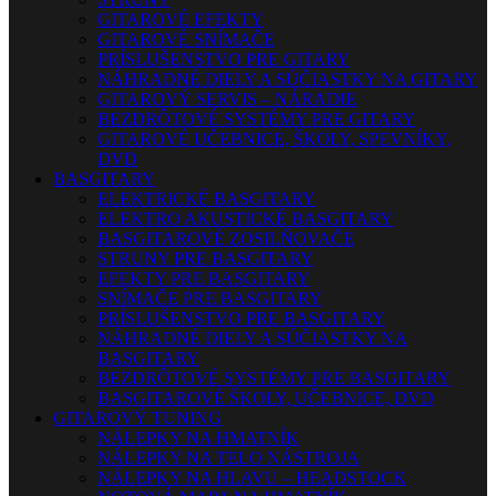
GITAROVÉ EFEKTY
GITAROVÉ SNÍMAČE
PRÍSLUŠENSTVO PRE GITARY
NÁHRADNÉ DIELY A SÚČIASTKY NA GITARY
GITAROVÝ SERVIS – NÁRADIE
BEZDRÔTOVÉ SYSTÉMY PRE GITARY
GITAROVÉ UČEBNICE, ŠKOLY, SPEVNÍKY,
DVD
BASGITARY
ELEKTRICKÉ BASGITARY
ELEKTRO AKUSTICKÉ BASGITARY
BASGITAROVÉ ZOSILŇOVAČE
STRUNY PRE BASGITARY
EFEKTY PRE BASGITARY
SNÍMAČE PRE BASGITARY
PRÍSLUŠENSTVO PRE BASGITARY
NÁHRADNÉ DIELY A SÚČIASTKY NA
BASGITARY
BEZDRÔTOVÉ SYSTÉMY PRE BASGITARY
BASGITAROVÉ ŠKOLY, UČEBNICE, DVD
GITAROVÝ TUNING
NÁLEPKY NA HMATNÍK
NÁLEPKY NA TELO NÁSTROJA
NÁLEPKY NA HLAVU – HEADSTOCK