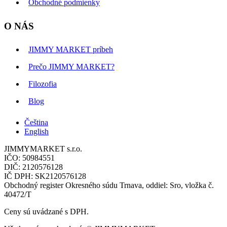
Obchodné podmienky
O NÁS
JIMMY MARKET príbeh
Prečo JIMMY MARKET?
Filozofia
Blog
Čeština
English
JIMMYMARKET s.r.o.
IČO: 50984551
DIČ: 2120576128
IČ DPH: SK2120576128
Obchodný register Okresného súdu Trnava, oddiel: Sro, vložka č.
40472/T
Ceny sú uvádzané s DPH.