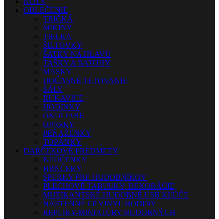
NOTY
OBLEČENIE
TRIČKÁ
MIKINY
TIELKA
ŠILTOVKY
ŠATKY NA HLAVU
TAŠKY A BATOHY
MASKY
DOČASNÉ TETOVANIE
ŠÁLY
RUKAVICE
HODINKY
OKULIARE
OPASKY
PEŇAŽENKY
TOPÁNKY
DARČEKOVÉ PREDMETY
KĽÚČENKY
HRNČEKY
ŠPERKY PRE HUDOBNÍKOV
PLECHOVÉ TABUĽKY, DEKORÁCIE
MUZIKANTSKÉ HUDOBNÉ USB KĽÚČE
NÁSTENNÉ LP VINYL HODINY
REPLIKY-MINIATÚRY HUDOBNÝCH