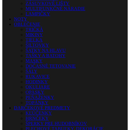
ZÁSUVKOVÉ LIŠTY
MULTIFUNKČNÉ NÁRADIE
LAMPIČKY
NOTY
OBLEČENIE
TRIČKÁ
MIKINY
TIELKA
ŠILTOVKY
ŠATKY NA HLAVU
TAŠKY A BATOHY
MASKY
DOČASNÉ TETOVANIE
ŠÁLY
RUKAVICE
HODINKY
OKULIARE
OPASKY
PEŇAŽENKY
TOPÁNKY
DARČEKOVÉ PREDMETY
KĽÚČENKY
HRNČEKY
ŠPERKY PRE HUDOBNÍKOV
PLECHOVÉ TABUĽKY, DEKORÁCIE