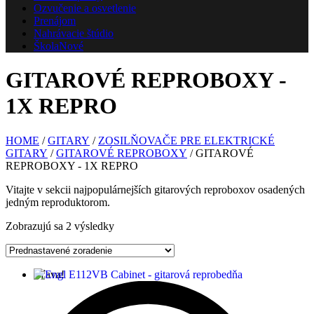
Ozvučenie a osvetlenie
Prenájom
Nahrávacie štúdio
Škola
Nové
GITAROVÉ REPROBOXY -
1X REPRO
HOME
/
GITARY
/
ZOSILŇOVAČE PRE ELEKTRICKÉ
GITARY
/
GITAROVÉ REPROBOXY
/ GITAROVÉ
REPROBOXY - 1X REPRO
Vitajte v sekcii najpopulárnejších gitarových reproboxov osadených
jedným reproduktorom.
Zobrazujú sa 2 výsledky
Zľava!