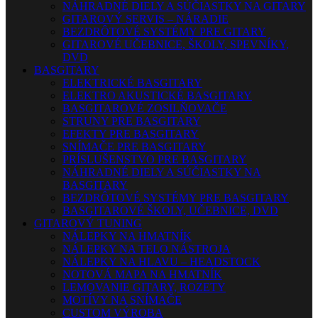
NÁHRADNÉ DIELY A SÚČIASTKY NA GITARY
GITAROVÝ SERVIS – NÁRADIE
BEZDRÔTOVÉ SYSTÉMY PRE GITARY
GITAROVÉ UČEBNICE, ŠKOLY, SPEVNÍKY,
DVD
BASGITARY
ELEKTRICKÉ BASGITARY
ELEKTRO AKUSTICKÉ BASGITARY
BASGITAROVÉ ZOSILŇOVAČE
STRUNY PRE BASGITARY
EFEKTY PRE BASGITARY
SNÍMAČE PRE BASGITARY
PRÍSLUŠENSTVO PRE BASGITARY
NÁHRADNÉ DIELY A SÚČIASTKY NA
BASGITARY
BEZDRÔTOVÉ SYSTÉMY PRE BASGITARY
BASGITAROVÉ ŠKOLY, UČEBNICE, DVD
GITAROVÝ TUNING
NÁLEPKY NA HMATNÍK
NÁLEPKY NA TELO NÁSTROJA
NÁLEPKY NA HLAVU – HEADSTOCK
NOTOVÁ MAPA NA HMATNÍK
LEMOVANIE GITARY, ROZETY
MOTÍVY NA SNÍMAČE
CUSTOM VÝROBA