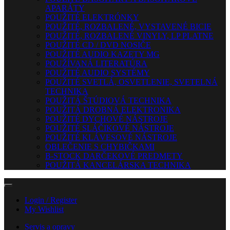
APARÁTY
POUŽITÉ ELEKTRÓNKY
POUŽITÉ, ROZBALENÉ, VYSTAVENÉ BICIE
POUŽITÉ, ROZBALENÉ VINYLY, LP PLATNE
POUŽITÉ CD / DVD NOSIČE
POUŽITÉ AUDIO KAZETY MG
POUŽÍVANÁ LITERATÚRA
POUŽITÉ AUDIO SYSTÉMY
POUŽITÉ SVETLÁ, OSVETLENIE, SVETELNÁ
TECHNIKA
POUŽITÁ ŠTÚDIOVÁ TECHNIKA
POUŽITÁ DROBNÁ ELEKTRONIKA
POUŽITÉ DYCHOVÉ NÁSTROJE
POUŽITÉ SLÁČIKOVÉ NÁSTROJE
POUŽITÉ KLÁVESOVÉ NÁSTROJE
OBLEČENIE S CHYBIČKAMI
B-STOCK DARČEKOVÉ PREDMETY
POUŽITÁ KANCELÁRSKA TECHNIKA
Login / Register
My Wishlist
Servis a opravy