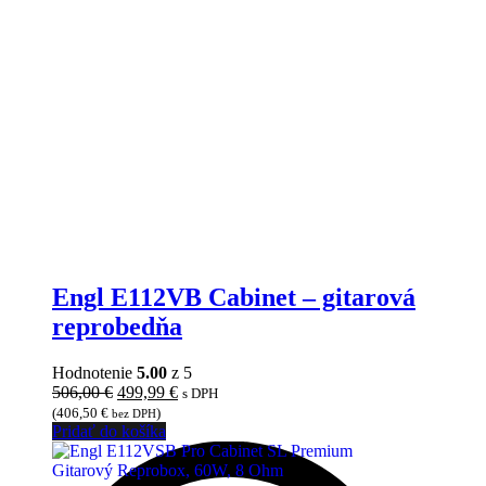
Engl E112VB Cabinet – gitarová
reprobedňa
Hodnotenie
5.00
z 5
Pôvodná
Aktuálna
506,00
€
499,99
€
s DPH
cena
cena
(
406,50
€
)
bez DPH
bola:
je:
Pridať do košíka
506,00 €.
499,99 €.