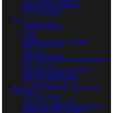
NOTOVÁ MAPA NA HMATNÍK
LEMOVANIE GITARY, ROZETY
MOTÍVY NA SNÍMAČE
CUSTOM VÝROBA
BICIE
AKUSTICKÉ BICIE
ELEKTRONICKÉ BICIE
ČINELY
BLANY
BUBENÍCKE PALIČKY A METLIČKY
HARDVÉR PRE BICIE
PERKUSIE
ORFFOVÉ NÁSTROJE
BUBNY NA POVZBUDZOVANIE, POCHODOVÉ
BICIE NÁSTROJE
MIKROFÓNY PRE BICIE A PERKUSIE
PRÍSLUŠENSTVO PRE BICIE
NÁHRADNÉ DIELY PRE BICIE
NOTY PRE BICIE A PERKUSIE
MUZIKOTERAPIA, MEDITÁCIA, JOGA, ETHNO,
EZOTERIKA
SPIEVAJÚCE MISKY
LADENÉ SPIEVAJÚCE MISKY
PRISLUŠENSTVO PRE SPIEVAJÚCE MISKY
PALIČKY PRE SPIEVAJÚCE MISKY