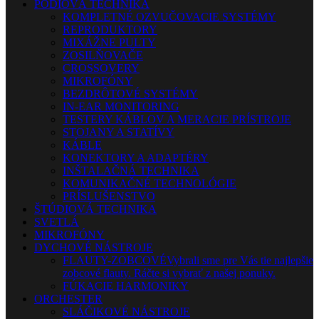
PÓDIOVÁ TECHNIKA
KOMPLETNÉ OZVUČOVACIE SYSTÉMY
REPRODUKTORY
MIXÁŽNE PULTY
ZOSILŇOVAČE
CROSSOVERY
MIKROFÓNY
BEZDRÔTOVÉ SYSTÉMY
IN-EAR MONITORING
TESTERY KÁBLOV A MERACIE PRÍSTROJE
STOJANY A STATÍVY
KÁBLE
KONEKTORY A ADAPTÉRY
INŠTALAČNÁ TECHNIKA
KOMUNIKAČNÉ TECHNOLÓGIE
PRÍSLUŠENSTVO
ŠTÚDIOVÁ TECHNIKA
SVETLÁ
MIKROFÓNY
DYCHOVÉ NÁSTROJE
FLAUTY-ZOBCOVÉ
Vybrali sme pre Vás tie najlepšie
zobcové flauty. Ráčte si vybrať z našej ponuky.
FÚKACIE HARMONIKY
ORCHESTER
SLÁČIKOVÉ NÁSTROJE