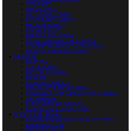
TAM-TAMY
WIND GONGY
NALADENÉ GONGY
PLANETÁRNE GONGY
OSTATNÉ GONGY
ČÍNSKE ČINELY
PALIČKY PRE GONGY
NÁHRADNÉ DIELY PRE GONGY
STOJANY NA GONGY A TAM-TAMY
OBALY A KUFRE NA GONGY
KLÁVESY
KLÁVESY
STAGE PIÁNA
DIGITÁLNE PIÁNA
KLAVÍRE
KLAVÍRNE KRÍDLA
MIDI MASTER KEYBOARDY
SYNTETIZÁTORY A PRACOVNÉ STANICE
AKORDEÓNY
ELEKTRONICKÉ ORGANY
KLÁVESOVÉ ZOSILŇOVAČE
PÓDIOVÁ TECHNIKA
KOMPLETNÉ OZVUČOVACIE SYSTÉMY
REPRODUKTORY
MIXÁŽNE PULTY