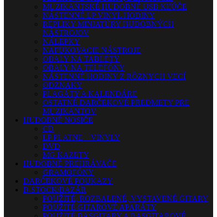
MUZIKANTSKÉ HUDOBNÉ USB KĽÚČE
NÁSTENNÉ LP VINYL HODINY
REPLIKY-MINIATÚRY HUDOBNÝCH
NÁSTROJOV
NÁLEPKY
NAFUKOVACIE NÁSTROJE
OBALY NA TABLETY
OBALY NA TELEFÓNY
NÁSTENNÉ HODINY Z RÔZNYCH VECÍ
ODZNAKY
PLAGÁTY A KALENDÁRE
OSTATNÉ DARČEKOVÉ PREDMETY PRE
MUZIKANTOV
HUDOBNÉ NOSIČE
CD
LP PLATNE – VINYLY
DVD
MG KAZETY
HUDOBNÉ PREHRÁVAČE
GRAMOFÓNY
DARČEKOVÉ POUKAZY
B-STOCK/BAZÁR
POUŽITÉ, ROZBALENÉ, VYSTAVENÉ GITARY
POUŽITÉ GITAROVÉ APARÁTY
POUŽITÉ BASGITARY A BASGITAROVÉ