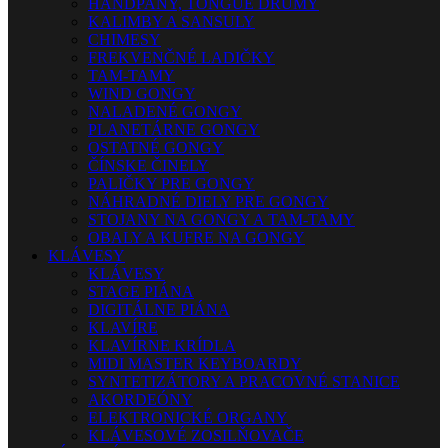
HANDPANY, TONGUE DRUMY
KALIMBY A SANSULY
CHIMESY
FREKVENČNÉ LADIČKY
TAM-TAMY
WIND GONGY
NALADENÉ GONGY
PLANETÁRNE GONGY
OSTATNÉ GONGY
ČÍNSKE ČINELY
PALIČKY PRE GONGY
NÁHRADNÉ DIELY PRE GONGY
STOJANY NA GONGY A TAM-TAMY
OBALY A KUFRE NA GONGY
KLÁVESY
KLÁVESY
STAGE PIÁNA
DIGITÁLNE PIÁNA
KLAVÍRE
KLAVÍRNE KRÍDLA
MIDI MASTER KEYBOARDY
SYNTETIZÁTORY A PRACOVNÉ STANICE
AKORDEÓNY
ELEKTRONICKÉ ORGANY
KLÁVESOVÉ ZOSILŇOVAČE