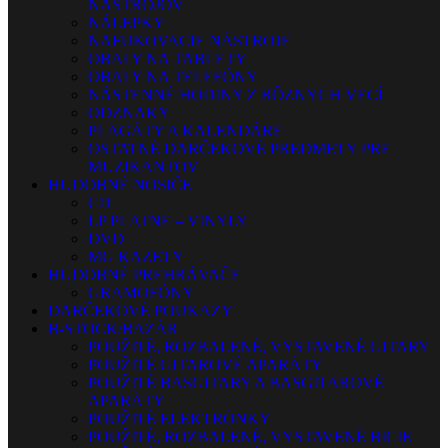
NÁSTROJOV
NÁLEPKY
NAFUKOVACIE NÁSTROJE
OBALY NA TABLETY
OBALY NA TELEFÓNY
NÁSTENNÉ HODINY Z RÔZNYCH VECÍ
ODZNAKY
PLAGÁTY A KALENDÁRE
OSTATNÉ DARČEKOVÉ PREDMETY PRE
MUZIKANTOV
HUDOBNÉ NOSIČE
CD
LP PLATNE – VINYLY
DVD
MG KAZETY
HUDOBNÉ PREHRÁVAČE
GRAMOFÓNY
DARČEKOVÉ POUKAZY
B-STOCK/BAZÁR
POUŽITÉ, ROZBALENÉ, VYSTAVENÉ GITARY
POUŽITÉ GITAROVÉ APARÁTY
POUŽITÉ BASGITARY A BASGITAROVÉ
APARÁTY
POUŽITÉ ELEKTRÓNKY
POUŽITÉ, ROZBALENÉ, VYSTAVENÉ BICIE