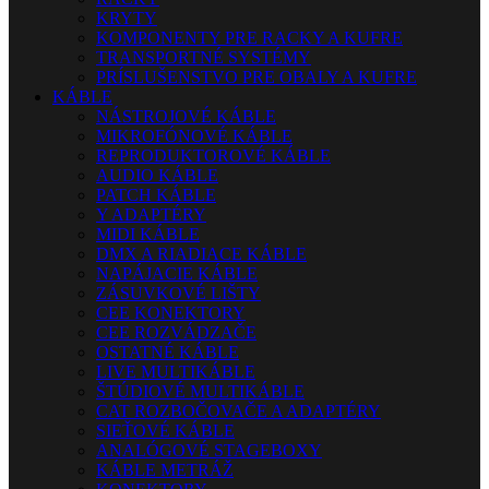
KRYTY
KOMPONENTY PRE RACKY A KUFRE
TRANSPORTNÉ SYSTÉMY
PRÍSLUŠENSTVO PRE OBALY A KUFRE
KÁBLE
NÁSTROJOVÉ KÁBLE
MIKROFÓNOVÉ KÁBLE
REPRODUKTOROVÉ KÁBLE
AUDIO KÁBLE
PATCH KÁBLE
Y ADAPTÉRY
MIDI KÁBLE
DMX A RIADIACE KÁBLE
NAPÁJACIE KÁBLE
ZÁSUVKOVÉ LIŠTY
CEE KONEKTORY
CEE ROZVÁDZAČE
OSTATNÉ KÁBLE
LIVE MULTIKÁBLE
ŠTÚDIOVÉ MULTIKÁBLE
CAT ROZBOČOVAČE A ADAPTÉRY
SIEŤOVÉ KÁBLE
ANALÓGOVÉ STAGEBOXY
KÁBLE METRÁŽ