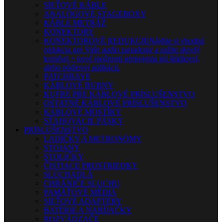
SIEŤOVÉ KÁBLE
ANALÓGOVÉ STAGEBOXY
KÁBLE METRÁŽ
KONEKTORY
KONEKTOROVÉ REDUKCIE
Nájdite si vhodnú
redukciu pre Vaše audio zariadenie a zažite skvelý
komfort + nové možnosti prepojenia pri štúdiovej,
alebo pódiovej aplikácii.
PATCHBAYE
KÁBLOVÉ BUBNY
KUFRE PRE KÁBLOVÉ PRÍSLUŠENSTVO
OSTATNÉ KÁBLOVÉ PRÍSLUŠENSTVO
KÁBLOVÉ MOSTÍKY
SŤAHOVACIE PÁSKY
PRÍSLUŠENSTVO
LADIČKY A METRONÓMY
STOJANY
STOLIČKY
ČISTIACE PROSTRIEDKY
SLÚCHADLÁ
CHRÁNIČE SLUCHU
PAMÄŤOVÉ MÉDIÁ
SIEŤOVÉ ADAPTÉRY
BATÉRIE A NABÍJAČKY
ROZVÁDZAČE