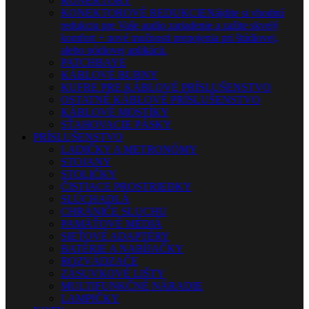
KONEKTORY
KONEKTOROVÉ REDUKCIE
Nájdite si vhodnú
redukciu pre Vaše audio zariadenie a zažite skvelý
komfort + nové možnosti prepojenia pri štúdiovej,
alebo pódiovej aplikácii.
PATCHBAYE
KÁBLOVÉ BUBNY
KUFRE PRE KÁBLOVÉ PRÍSLUŠENSTVO
OSTATNÉ KÁBLOVÉ PRÍSLUŠENSTVO
KÁBLOVÉ MOSTÍKY
SŤAHOVACIE PÁSKY
PRÍSLUŠENSTVO
LADIČKY A METRONÓMY
STOJANY
STOLIČKY
ČISTIACE PROSTRIEDKY
SLÚCHADLÁ
CHRÁNIČE SLUCHU
PAMÄŤOVÉ MÉDIÁ
SIEŤOVÉ ADAPTÉRY
BATÉRIE A NABÍJAČKY
ROZVÁDZAČE
ZÁSUVKOVÉ LIŠTY
MULTIFUNKČNÉ NÁRADIE
LAMPIČKY