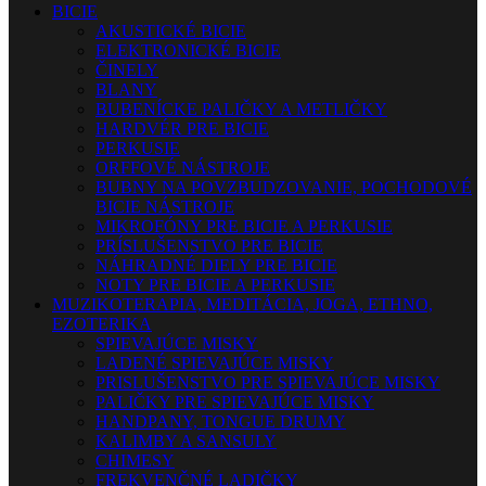
BICIE
AKUSTICKÉ BICIE
ELEKTRONICKÉ BICIE
ČINELY
BLANY
BUBENÍCKE PALIČKY A METLIČKY
HARDVÉR PRE BICIE
PERKUSIE
ORFFOVÉ NÁSTROJE
BUBNY NA POVZBUDZOVANIE, POCHODOVÉ
BICIE NÁSTROJE
MIKROFÓNY PRE BICIE A PERKUSIE
PRÍSLUŠENSTVO PRE BICIE
NÁHRADNÉ DIELY PRE BICIE
NOTY PRE BICIE A PERKUSIE
MUZIKOTERAPIA, MEDITÁCIA, JOGA, ETHNO,
EZOTERIKA
SPIEVAJÚCE MISKY
LADENÉ SPIEVAJÚCE MISKY
PRISLUŠENSTVO PRE SPIEVAJÚCE MISKY
PALIČKY PRE SPIEVAJÚCE MISKY
HANDPANY, TONGUE DRUMY
KALIMBY A SANSULY
CHIMESY
FREKVENČNÉ LADIČKY