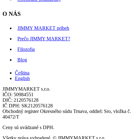
O NÁS
JIMMY MARKET príbeh
Prečo JIMMY MARKET?
Filozofia
Blog
Čeština
English
JIMMYMARKET s.r.o.
IČO: 50984551
DIČ: 2120576128
IČ DPH: SK2120576128
Obchodný register Okresného súdu Trnava, oddiel: Sro, vložka č.
40472/T
Ceny sú uvádzané s DPH.
Všetky práva vyhradené. © JIMMYMARKET s.r.o.