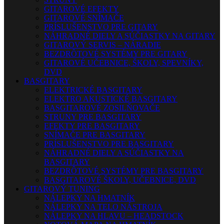
GITAROVÉ EFEKTY
GITAROVÉ SNÍMAČE
PRÍSLUŠENSTVO PRE GITARY
NÁHRADNÉ DIELY A SÚČIASTKY NA GITARY
GITAROVÝ SERVIS – NÁRADIE
BEZDRÔTOVÉ SYSTÉMY PRE GITARY
GITAROVÉ UČEBNICE, ŠKOLY, SPEVNÍKY,
DVD
BASGITARY
ELEKTRICKÉ BASGITARY
ELEKTRO AKUSTICKÉ BASGITARY
BASGITAROVÉ ZOSILŇOVAČE
STRUNY PRE BASGITARY
EFEKTY PRE BASGITARY
SNÍMAČE PRE BASGITARY
PRÍSLUŠENSTVO PRE BASGITARY
NÁHRADNÉ DIELY A SÚČIASTKY NA
BASGITARY
BEZDRÔTOVÉ SYSTÉMY PRE BASGITARY
BASGITAROVÉ ŠKOLY, UČEBNICE, DVD
GITAROVÝ TUNING
NÁLEPKY NA HMATNÍK
NÁLEPKY NA TELO NÁSTROJA
NÁLEPKY NA HLAVU – HEADSTOCK