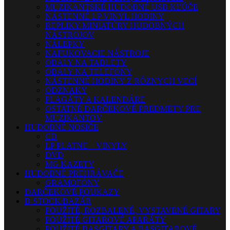
MUZIKANTSKÉ HUDOBNÉ USB KĽÚČE
NÁSTENNÉ LP VINYL HODINY
REPLIKY-MINIATÚRY HUDOBNÝCH
NÁSTROJOV
NÁLEPKY
NAFUKOVACIE NÁSTROJE
OBALY NA TABLETY
OBALY NA TELEFÓNY
NÁSTENNÉ HODINY Z RÔZNYCH VECÍ
ODZNAKY
PLAGÁTY A KALENDÁRE
OSTATNÉ DARČEKOVÉ PREDMETY PRE
MUZIKANTOV
HUDOBNÉ NOSIČE
CD
LP PLATNE – VINYLY
DVD
MG KAZETY
HUDOBNÉ PREHRÁVAČE
GRAMOFÓNY
DARČEKOVÉ POUKAZY
B-STOCK/BAZÁR
POUŽITÉ, ROZBALENÉ, VYSTAVENÉ GITARY
POUŽITÉ GITAROVÉ APARÁTY
POUŽITÉ BASGITARY A BASGITAROVÉ