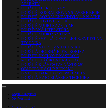
APARÁTY
POUŽITÉ ELEKTRÓNKY
POUŽITÉ, ROZBALENÉ, VYSTAVENÉ BICIE
POUŽITÉ, ROZBALENÉ VINYLY, LP PLATNE
POUŽITÉ CD / DVD NOSIČE
POUŽITÉ AUDIO KAZETY MG
POUŽÍVANÁ LITERATÚRA
POUŽITÉ AUDIO SYSTÉMY
POUŽITÉ SVETLÁ, OSVETLENIE, SVETELNÁ
TECHNIKA
POUŽITÁ ŠTÚDIOVÁ TECHNIKA
POUŽITÁ DROBNÁ ELEKTRONIKA
POUŽITÉ DYCHOVÉ NÁSTROJE
POUŽITÉ SLÁČIKOVÉ NÁSTROJE
POUŽITÉ KLÁVESOVÉ NÁSTROJE
OBLEČENIE S CHYBIČKAMI
B-STOCK DARČEKOVÉ PREDMETY
POUŽITÁ KANCELÁRSKA TECHNIKA
Login / Register
My Wishlist
Servis a opravy