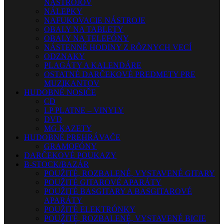
NÁSTROJOV
NÁLEPKY
NAFUKOVACIE NÁSTROJE
OBALY NA TABLETY
OBALY NA TELEFÓNY
NÁSTENNÉ HODINY Z RÔZNYCH VECÍ
ODZNAKY
PLAGÁTY A KALENDÁRE
OSTATNÉ DARČEKOVÉ PREDMETY PRE
MUZIKANTOV
HUDOBNÉ NOSIČE
CD
LP PLATNE – VINYLY
DVD
MG KAZETY
HUDOBNÉ PREHRÁVAČE
GRAMOFÓNY
DARČEKOVÉ POUKAZY
B-STOCK/BAZÁR
POUŽITÉ, ROZBALENÉ, VYSTAVENÉ GITARY
POUŽITÉ GITAROVÉ APARÁTY
POUŽITÉ BASGITARY A BASGITAROVÉ
APARÁTY
POUŽITÉ ELEKTRÓNKY
POUŽITÉ, ROZBALENÉ, VYSTAVENÉ BICIE