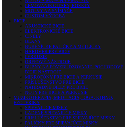
NOTOVÁ MAPA NA HMATNÍK
LEMOVANIE GITARY, ROZETY
MOTÍVY NA SNÍMAČE
CUSTOM VÝROBA
BICIE
AKUSTICKÉ BICIE
ELEKTRONICKÉ BICIE
ČINELY
BLANY
BUBENÍCKE PALIČKY A METLIČKY
HARDVÉR PRE BICIE
PERKUSIE
ORFFOVÉ NÁSTROJE
BUBNY NA POVZBUDZOVANIE, POCHODOVÉ
BICIE NÁSTROJE
MIKROFÓNY PRE BICIE A PERKUSIE
PRÍSLUŠENSTVO PRE BICIE
NÁHRADNÉ DIELY PRE BICIE
NOTY PRE BICIE A PERKUSIE
MUZIKOTERAPIA, MEDITÁCIA, JOGA, ETHNO,
EZOTERIKA
SPIEVAJÚCE MISKY
LADENÉ SPIEVAJÚCE MISKY
PRISLUŠENSTVO PRE SPIEVAJÚCE MISKY
PALIČKY PRE SPIEVAJÚCE MISKY