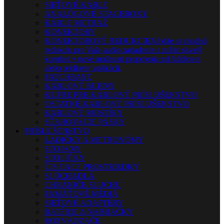
SIEŤOVÉ KÁBLE
ANALÓGOVÉ STAGEBOXY
KÁBLE METRÁŽ
KONEKTORY
KONEKTOROVÉ REDUKCIE
Nájdite si vhodnú
redukciu pre Vaše audio zariadenie a zažite skvelý
komfort + nové možnosti prepojenia pri štúdiovej,
alebo pódiovej aplikácii.
PATCHBAYE
KÁBLOVÉ BUBNY
KUFRE PRE KÁBLOVÉ PRÍSLUŠENSTVO
OSTATNÉ KÁBLOVÉ PRÍSLUŠENSTVO
KÁBLOVÉ MOSTÍKY
SŤAHOVACIE PÁSKY
PRÍSLUŠENSTVO
LADIČKY A METRONÓMY
STOJANY
STOLIČKY
ČISTIACE PROSTRIEDKY
SLÚCHADLÁ
CHRÁNIČE SLUCHU
PAMÄŤOVÉ MÉDIÁ
SIEŤOVÉ ADAPTÉRY
BATÉRIE A NABÍJAČKY
ROZVÁDZAČE