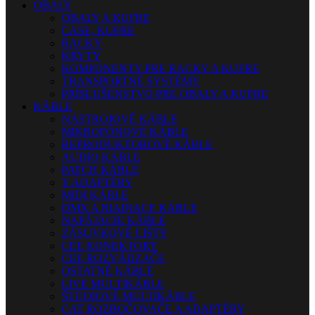
OBALY
OBALY A KUFRE
CASE, KUFRE
RACKY
KRYTY
KOMPONENTY PRE RACKY A KUFRE
TRANSPORTNÉ SYSTÉMY
PRÍSLUŠENSTVO PRE OBALY A KUFRE
KÁBLE
NÁSTROJOVÉ KÁBLE
MIKROFÓNOVÉ KÁBLE
REPRODUKTOROVÉ KÁBLE
AUDIO KÁBLE
PATCH KÁBLE
Y ADAPTÉRY
MIDI KÁBLE
DMX A RIADIACE KÁBLE
NAPÁJACIE KÁBLE
ZÁSUVKOVÉ LIŠTY
CEE KONEKTORY
CEE ROZVÁDZAČE
OSTATNÉ KÁBLE
LIVE MULTIKÁBLE
ŠTÚDIOVÉ MULTIKÁBLE
CAT ROZBOČOVAČE A ADAPTÉRY