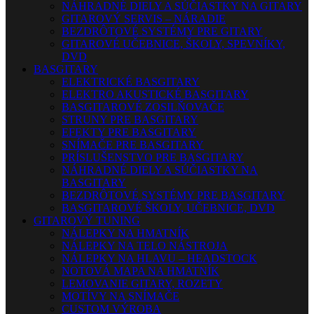
NÁHRADNÉ DIELY A SÚČIASTKY NA GITARY
GITAROVÝ SERVIS – NÁRADIE
BEZDRÔTOVÉ SYSTÉMY PRE GITARY
GITAROVÉ UČEBNICE, ŠKOLY, SPEVNÍKY,
DVD
BASGITARY
ELEKTRICKÉ BASGITARY
ELEKTRO AKUSTICKÉ BASGITARY
BASGITAROVÉ ZOSILŇOVAČE
STRUNY PRE BASGITARY
EFEKTY PRE BASGITARY
SNÍMAČE PRE BASGITARY
PRÍSLUŠENSTVO PRE BASGITARY
NÁHRADNÉ DIELY A SÚČIASTKY NA
BASGITARY
BEZDRÔTOVÉ SYSTÉMY PRE BASGITARY
BASGITAROVÉ ŠKOLY, UČEBNICE, DVD
GITAROVÝ TUNING
NÁLEPKY NA HMATNÍK
NÁLEPKY NA TELO NÁSTROJA
NÁLEPKY NA HLAVU – HEADSTOCK
NOTOVÁ MAPA NA HMATNÍK
LEMOVANIE GITARY, ROZETY
MOTÍVY NA SNÍMAČE
CUSTOM VÝROBA