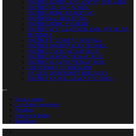
POUŽITÉ, ROZBALENÉ VINYLY, LP PLATNE
POUŽITÉ CD / DVD NOSIČE
POUŽITÉ AUDIO KAZETY MG
POUŽÍVANÁ LITERATÚRA
POUŽITÉ AUDIO SYSTÉMY
POUŽITÉ SVETLÁ, OSVETLENIE, SVETELNÁ
TECHNIKA
POUŽITÁ ŠTÚDIOVÁ TECHNIKA
POUŽITÁ DROBNÁ ELEKTRONIKA
POUŽITÉ DYCHOVÉ NÁSTROJE
POUŽITÉ SLÁČIKOVÉ NÁSTROJE
POUŽITÉ KLÁVESOVÉ NÁSTROJE
OBLEČENIE S CHYBIČKAMI
B-STOCK DARČEKOVÉ PREDMETY
POUŽITÁ KANCELÁRSKA TECHNIKA
Servis a opravy
Ozvučenie a osvetlenie
Prenájom
Nahrávacie štúdio
Škola
Nové