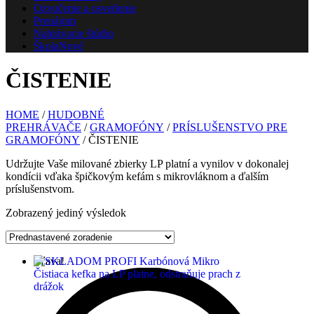
Ozvučenie a osvetlenie
Prenájom
Nahrávacie štúdio
Škola
Nové
ČISTENIE
HOME
/
HUDOBNÉ
PREHRÁVAČE
/
GRAMOFÓNY
/
PRÍSLUŠENSTVO PRE
GRAMOFÓNY
/ ČISTENIE
Udržujte Vaše milované zbierky LP platní a vynilov v dokonalej
kondícii vďaka špičkovým kefám s mikrovláknom a ďalším
príslušenstvom.
Zobrazený jediný výsledok
Zľava!