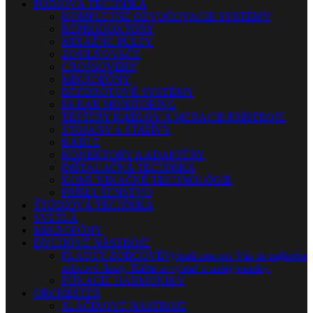
PÓDIOVÁ TECHNIKA
KOMPLETNÉ OZVUČOVACIE SYSTÉMY
REPRODUKTORY
MIXÁŽNE PULTY
ZOSILŇOVAČE
CROSSOVERY
MIKROFÓNY
BEZDRÔTOVÉ SYSTÉMY
IN-EAR MONITORING
TESTERY KÁBLOV A MERACIE PRÍSTROJE
STOJANY A STATÍVY
KÁBLE
KONEKTORY A ADAPTÉRY
INŠTALAČNÁ TECHNIKA
KOMUNIKAČNÉ TECHNOLÓGIE
PRÍSLUŠENSTVO
ŠTÚDIOVÁ TECHNIKA
SVETLÁ
MIKROFÓNY
DYCHOVÉ NÁSTROJE
FLAUTY-ZOBCOVÉ
Vybrali sme pre Vás tie najlepšie
zobcové flauty. Ráčte si vybrať z našej ponuky.
FÚKACIE HARMONIKY
ORCHESTER
SLÁČIKOVÉ NÁSTROJE