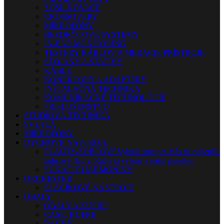
ZOSILŇOVAČE
CROSSOVERY
MIKROFÓNY
BEZDRÔTOVÉ SYSTÉMY
IN-EAR MONITORING
TESTERY KÁBLOV A MERACIE PRÍSTROJE
STOJANY A STATÍVY
KÁBLE
KONEKTORY A ADAPTÉRY
INŠTALAČNÁ TECHNIKA
KOMUNIKAČNÉ TECHNOLÓGIE
PRÍSLUŠENSTVO
ŠTÚDIOVÁ TECHNIKA
SVETLÁ
MIKROFÓNY
DYCHOVÉ NÁSTROJE
FLAUTY-ZOBCOVÉ
Vybrali sme pre Vás tie najlepšie
zobcové flauty. Ráčte si vybrať z našej ponuky.
FÚKACIE HARMONIKY
ORCHESTER
SLÁČIKOVÉ NÁSTROJE
OBALY
OBALY A KUFRE
CASE, KUFRE
RACKY