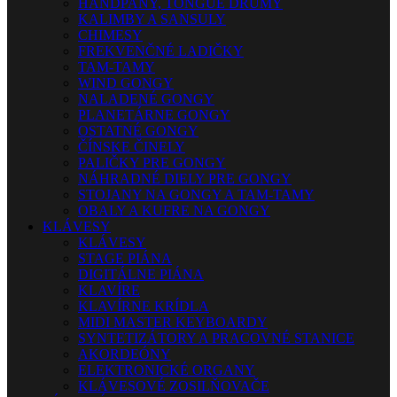
HANDPANY, TONGUE DRUMY
KALIMBY A SANSULY
CHIMESY
FREKVENČNÉ LADIČKY
TAM-TAMY
WIND GONGY
NALADENÉ GONGY
PLANETÁRNE GONGY
OSTATNÉ GONGY
ČÍNSKE ČINELY
PALIČKY PRE GONGY
NÁHRADNÉ DIELY PRE GONGY
STOJANY NA GONGY A TAM-TAMY
OBALY A KUFRE NA GONGY
KLÁVESY
KLÁVESY
STAGE PIÁNA
DIGITÁLNE PIÁNA
KLAVÍRE
KLAVÍRNE KRÍDLA
MIDI MASTER KEYBOARDY
SYNTETIZÁTORY A PRACOVNÉ STANICE
AKORDEÓNY
ELEKTRONICKÉ ORGANY
KLÁVESOVÉ ZOSILŇOVAČE