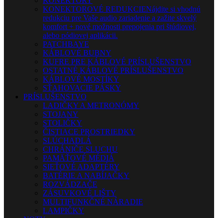
KONEKTORY
KONEKTOROVÉ REDUKCIE
Nájdite si vhodnú
redukciu pre Vaše audio zariadenie a zažite skvelý
komfort + nové možnosti prepojenia pri štúdiovej,
alebo pódiovej aplikácii.
PATCHBAYE
KÁBLOVÉ BUBNY
KUFRE PRE KÁBLOVÉ PRÍSLUŠENSTVO
OSTATNÉ KÁBLOVÉ PRÍSLUŠENSTVO
KÁBLOVÉ MOSTÍKY
SŤAHOVACIE PÁSKY
PRÍSLUŠENSTVO
LADIČKY A METRONÓMY
STOJANY
STOLIČKY
ČISTIACE PROSTRIEDKY
SLÚCHADLÁ
CHRÁNIČE SLUCHU
PAMÄŤOVÉ MÉDIÁ
SIEŤOVÉ ADAPTÉRY
BATÉRIE A NABÍJAČKY
ROZVÁDZAČE
ZÁSUVKOVÉ LIŠTY
MULTIFUNKČNÉ NÁRADIE
LAMPIČKY