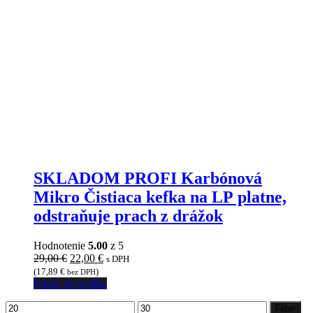
SKLADOM PROFI Karbónová
Mikro Čistiaca kefka na LP platne,
odstraňuje prach z drážok
Hodnotenie
5.00
z 5
Pôvodná
Aktuálna
29,00
€
22,00
€
s DPH
cena
cena
(
17,89
€
)
bez DPH
bola:
je:
Pridať do košíka
29,00 €.
22,00 €.
Minimálna
Maximálna
Filter