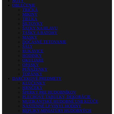
NOTY
OBLEČENIE
TRIČKÁ
MIKINY
TIELKA
ŠILTOVKY
ŠATKY NA HLAVU
TAŠKY A BATOHY
MASKY
DOČASNÉ TETOVANIE
ŠÁLY
RUKAVICE
HODINKY
OKULIARE
OPASKY
PEŇAŽENKY
TOPÁNKY
DARČEKOVÉ PREDMETY
KĽÚČENKY
HRNČEKY
ŠPERKY PRE HUDOBNÍKOV
PLECHOVÉ TABUĽKY, DEKORÁCIE
MUZIKANTSKÉ HUDOBNÉ USB KĽÚČE
NÁSTENNÉ LP VINYL HODINY
REPLIKY-MINIATÚRY HUDOBNÝCH