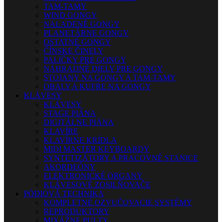
TAM-TAMY
WIND GONGY
NALADENÉ GONGY
PLANETÁRNE GONGY
OSTATNÉ GONGY
ČÍNSKE ČINELY
PALIČKY PRE GONGY
NÁHRADNÉ DIELY PRE GONGY
STOJANY NA GONGY A TAM-TAMY
OBALY A KUFRE NA GONGY
KLÁVESY
KLÁVESY
STAGE PIÁNA
DIGITÁLNE PIÁNA
KLAVÍRE
KLAVÍRNE KRÍDLA
MIDI MASTER KEYBOARDY
SYNTETIZÁTORY A PRACOVNÉ STANICE
AKORDEÓNY
ELEKTRONICKÉ ORGANY
KLÁVESOVÉ ZOSILŇOVAČE
PÓDIOVÁ TECHNIKA
KOMPLETNÉ OZVUČOVACIE SYSTÉMY
REPRODUKTORY
MIXÁŽNE PULTY