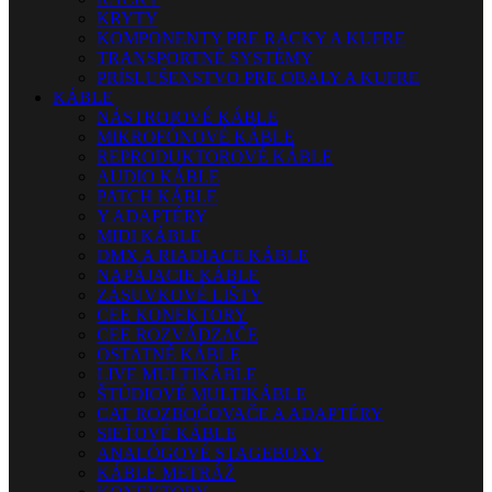
KRYTY
KOMPONENTY PRE RACKY A KUFRE
TRANSPORTNÉ SYSTÉMY
PRÍSLUŠENSTVO PRE OBALY A KUFRE
KÁBLE
NÁSTROJOVÉ KÁBLE
MIKROFÓNOVÉ KÁBLE
REPRODUKTOROVÉ KÁBLE
AUDIO KÁBLE
PATCH KÁBLE
Y ADAPTÉRY
MIDI KÁBLE
DMX A RIADIACE KÁBLE
NAPÁJACIE KÁBLE
ZÁSUVKOVÉ LIŠTY
CEE KONEKTORY
CEE ROZVÁDZAČE
OSTATNÉ KÁBLE
LIVE MULTIKÁBLE
ŠTÚDIOVÉ MULTIKÁBLE
CAT ROZBOČOVAČE A ADAPTÉRY
SIEŤOVÉ KÁBLE
ANALÓGOVÉ STAGEBOXY
KÁBLE METRÁŽ