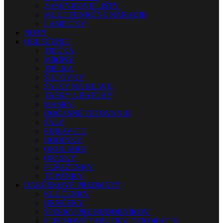
ZÁSUVKOVÉ LIŠTY
MULTIFUNKČNÉ NÁRADIE
LAMPIČKY
NOTY
OBLEČENIE
TRIČKÁ
MIKINY
TIELKA
ŠILTOVKY
ŠATKY NA HLAVU
TAŠKY A BATOHY
MASKY
DOČASNÉ TETOVANIE
ŠÁLY
RUKAVICE
HODINKY
OKULIARE
OPASKY
PEŇAŽENKY
TOPÁNKY
DARČEKOVÉ PREDMETY
KĽÚČENKY
HRNČEKY
ŠPERKY PRE HUDOBNÍKOV
PLECHOVÉ TABUĽKY, DEKORÁCIE