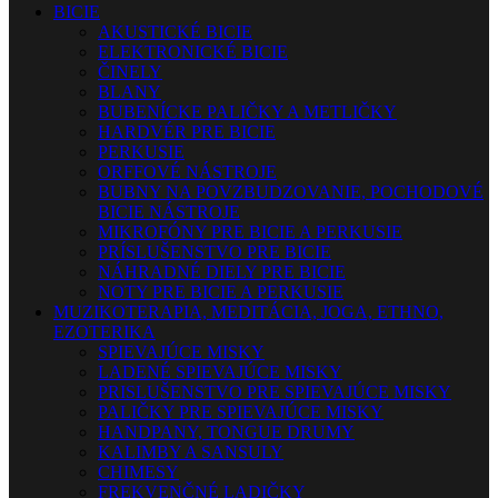
BICIE
AKUSTICKÉ BICIE
ELEKTRONICKÉ BICIE
ČINELY
BLANY
BUBENÍCKE PALIČKY A METLIČKY
HARDVÉR PRE BICIE
PERKUSIE
ORFFOVÉ NÁSTROJE
BUBNY NA POVZBUDZOVANIE, POCHODOVÉ
BICIE NÁSTROJE
MIKROFÓNY PRE BICIE A PERKUSIE
PRÍSLUŠENSTVO PRE BICIE
NÁHRADNÉ DIELY PRE BICIE
NOTY PRE BICIE A PERKUSIE
MUZIKOTERAPIA, MEDITÁCIA, JOGA, ETHNO,
EZOTERIKA
SPIEVAJÚCE MISKY
LADENÉ SPIEVAJÚCE MISKY
PRISLUŠENSTVO PRE SPIEVAJÚCE MISKY
PALIČKY PRE SPIEVAJÚCE MISKY
HANDPANY, TONGUE DRUMY
KALIMBY A SANSULY
CHIMESY
FREKVENČNÉ LADIČKY