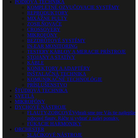
PÓDIOVÁ TECHNIKA
KOMPLETNÉ OZVUČOVACIE SYSTÉMY
REPRODUKTORY
MIXÁŽNE PULTY
ZOSILŇOVAČE
CROSSOVERY
MIKROFÓNY
BEZDRÔTOVÉ SYSTÉMY
IN-EAR MONITORING
TESTERY KÁBLOV A MERACIE PRÍSTROJE
STOJANY A STATÍVY
KÁBLE
KONEKTORY A ADAPTÉRY
INŠTALAČNÁ TECHNIKA
KOMUNIKAČNÉ TECHNOLÓGIE
PRÍSLUŠENSTVO
ŠTÚDIOVÁ TECHNIKA
SVETLÁ
MIKROFÓNY
DYCHOVÉ NÁSTROJE
FLAUTY-ZOBCOVÉ
Vybrali sme pre Vás tie najlepšie
zobcové flauty. Ráčte si vybrať z našej ponuky.
FÚKACIE HARMONIKY
ORCHESTER
SLÁČIKOVÉ NÁSTROJE