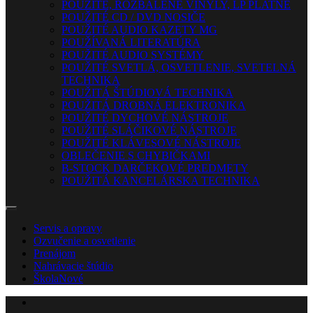
POUŽITÉ, ROZBALENÉ VINYLY, LP PLATNE
POUŽITÉ CD / DVD NOSIČE
POUŽITÉ AUDIO KAZETY MG
POUŽÍVANÁ LITERATÚRA
POUŽITÉ AUDIO SYSTÉMY
POUŽITÉ SVETLÁ, OSVETLENIE, SVETELNÁ
TECHNIKA
POUŽITÁ ŠTÚDIOVÁ TECHNIKA
POUŽITÁ DROBNÁ ELEKTRONIKA
POUŽITÉ DYCHOVÉ NÁSTROJE
POUŽITÉ SLÁČIKOVÉ NÁSTROJE
POUŽITÉ KLÁVESOVÉ NÁSTROJE
OBLEČENIE S CHYBIČKAMI
B-STOCK DARČEKOVÉ PREDMETY
POUŽITÁ KANCELÁRSKA TECHNIKA
Servis a opravy
Ozvučenie a osvetlenie
Prenájom
Nahrávacie štúdio
Škola
Nové