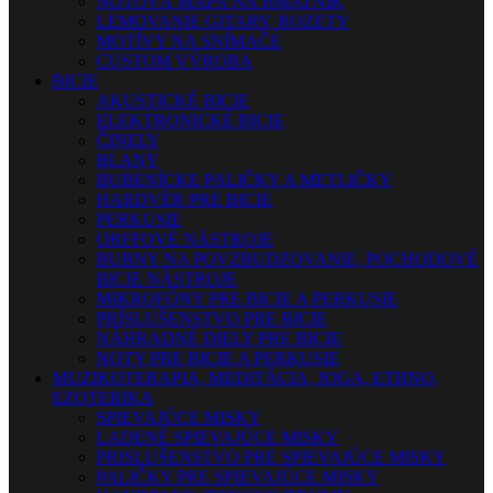
NOTOVÁ MAPA NA HMATNÍK
LEMOVANIE GITARY, ROZETY
MOTÍVY NA SNÍMAČE
CUSTOM VÝROBA
BICIE
AKUSTICKÉ BICIE
ELEKTRONICKÉ BICIE
ČINELY
BLANY
BUBENÍCKE PALIČKY A METLIČKY
HARDVÉR PRE BICIE
PERKUSIE
ORFFOVÉ NÁSTROJE
BUBNY NA POVZBUDZOVANIE, POCHODOVÉ
BICIE NÁSTROJE
MIKROFÓNY PRE BICIE A PERKUSIE
PRÍSLUŠENSTVO PRE BICIE
NÁHRADNÉ DIELY PRE BICIE
NOTY PRE BICIE A PERKUSIE
MUZIKOTERAPIA, MEDITÁCIA, JOGA, ETHNO,
EZOTERIKA
SPIEVAJÚCE MISKY
LADENÉ SPIEVAJÚCE MISKY
PRISLUŠENSTVO PRE SPIEVAJÚCE MISKY
PALIČKY PRE SPIEVAJÚCE MISKY