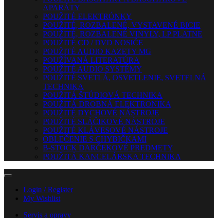
APARÁTY
POUŽITÉ ELEKTRÓNKY
POUŽITÉ, ROZBALENÉ, VYSTAVENÉ BICIE
POUŽITÉ, ROZBALENÉ VINYLY, LP PLATNE
POUŽITÉ CD / DVD NOSIČE
POUŽITÉ AUDIO KAZETY MG
POUŽÍVANÁ LITERATÚRA
POUŽITÉ AUDIO SYSTÉMY
POUŽITÉ SVETLÁ, OSVETLENIE, SVETELNÁ
TECHNIKA
POUŽITÁ ŠTÚDIOVÁ TECHNIKA
POUŽITÁ DROBNÁ ELEKTRONIKA
POUŽITÉ DYCHOVÉ NÁSTROJE
POUŽITÉ SLÁČIKOVÉ NÁSTROJE
POUŽITÉ KLÁVESOVÉ NÁSTROJE
OBLEČENIE S CHYBIČKAMI
B-STOCK DARČEKOVÉ PREDMETY
POUŽITÁ KANCELÁRSKA TECHNIKA
Login / Register
My Wishlist
Servis a opravy