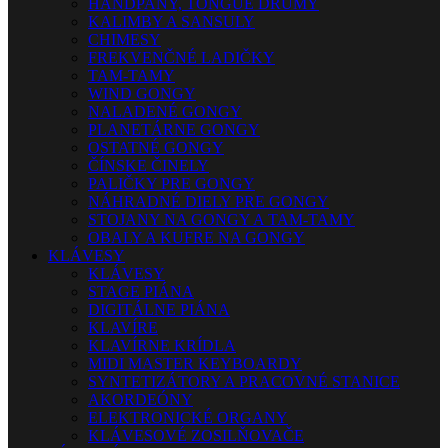
HANDPANY, TONGUE DRUMY
KALIMBY A SANSULY
CHIMESY
FREKVENČNÉ LADIČKY
TAM-TAMY
WIND GONGY
NALADENÉ GONGY
PLANETÁRNE GONGY
OSTATNÉ GONGY
ČÍNSKE ČINELY
PALIČKY PRE GONGY
NÁHRADNÉ DIELY PRE GONGY
STOJANY NA GONGY A TAM-TAMY
OBALY A KUFRE NA GONGY
KLÁVESY
KLÁVESY
STAGE PIÁNA
DIGITÁLNE PIÁNA
KLAVÍRE
KLAVÍRNE KRÍDLA
MIDI MASTER KEYBOARDY
SYNTETIZÁTORY A PRACOVNÉ STANICE
AKORDEÓNY
ELEKTRONICKÉ ORGANY
KLÁVESOVÉ ZOSILŇOVAČE