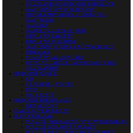
MUZIKANTSKÉ HUDOBNÉ USB KĽÚČE
NÁSTENNÉ LP VINYL HODINY
REPLIKY-MINIATÚRY HUDOBNÝCH
NÁSTROJOV
NÁLEPKY
NAFUKOVACIE NÁSTROJE
OBALY NA TABLETY
OBALY NA TELEFÓNY
NÁSTENNÉ HODINY Z RÔZNYCH VECÍ
ODZNAKY
PLAGÁTY A KALENDÁRE
OSTATNÉ DARČEKOVÉ PREDMETY PRE
MUZIKANTOV
HUDOBNÉ NOSIČE
CD
LP PLATNE – VINYLY
DVD
MG KAZETY
HUDOBNÉ PREHRÁVAČE
GRAMOFÓNY
DARČEKOVÉ POUKAZY
B-STOCK/BAZÁR
POUŽITÉ, ROZBALENÉ, VYSTAVENÉ GITARY
POUŽITÉ GITAROVÉ APARÁTY
POUŽITÉ BASGITARY A BASGITAROVÉ