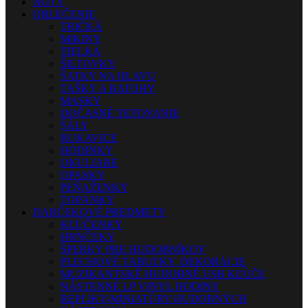
NOTY
OBLEČENIE
TRIČKÁ
MIKINY
TIELKA
ŠILTOVKY
ŠATKY NA HLAVU
TAŠKY A BATOHY
MASKY
DOČASNÉ TETOVANIE
ŠÁLY
RUKAVICE
HODINKY
OKULIARE
OPASKY
PEŇAŽENKY
TOPÁNKY
DARČEKOVÉ PREDMETY
KĽÚČENKY
HRNČEKY
ŠPERKY PRE HUDOBNÍKOV
PLECHOVÉ TABUĽKY, DEKORÁCIE
MUZIKANTSKÉ HUDOBNÉ USB KĽÚČE
NÁSTENNÉ LP VINYL HODINY
REPLIKY-MINIATÚRY HUDOBNÝCH