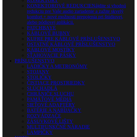
KONEKTORY
KONEKTOROVÉ REDUKCIE
Nájdite si vhodnú
redukciu pre Vaše audio zariadenie a zažite skvelý
komfort + nové možnosti prepojenia pri štúdiovej,
alebo pódiovej aplikácii.
PATCHBAYE
KÁBLOVÉ BUBNY
KUFRE PRE KÁBLOVÉ PRÍSLUŠENSTVO
OSTATNÉ KÁBLOVÉ PRÍSLUŠENSTVO
KÁBLOVÉ MOSTÍKY
SŤAHOVACIE PÁSKY
PRÍSLUŠENSTVO
LADIČKY A METRONÓMY
STOJANY
STOLIČKY
ČISTIACE PROSTRIEDKY
SLÚCHADLÁ
CHRÁNIČE SLUCHU
PAMÄŤOVÉ MÉDIÁ
SIEŤOVÉ ADAPTÉRY
BATÉRIE A NABÍJAČKY
ROZVÁDZAČE
ZÁSUVKOVÉ LIŠTY
MULTIFUNKČNÉ NÁRADIE
LAMPIČKY