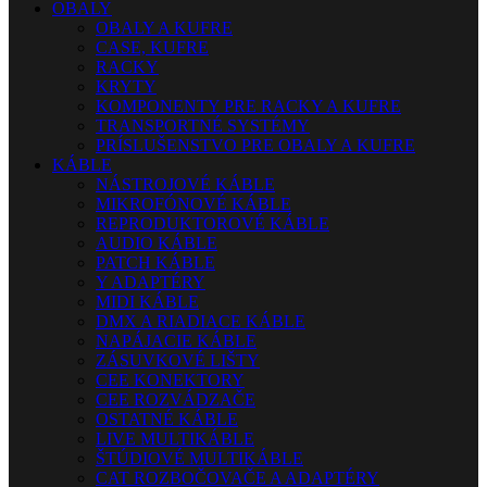
OBALY
OBALY A KUFRE
CASE, KUFRE
RACKY
KRYTY
KOMPONENTY PRE RACKY A KUFRE
TRANSPORTNÉ SYSTÉMY
PRÍSLUŠENSTVO PRE OBALY A KUFRE
KÁBLE
NÁSTROJOVÉ KÁBLE
MIKROFÓNOVÉ KÁBLE
REPRODUKTOROVÉ KÁBLE
AUDIO KÁBLE
PATCH KÁBLE
Y ADAPTÉRY
MIDI KÁBLE
DMX A RIADIACE KÁBLE
NAPÁJACIE KÁBLE
ZÁSUVKOVÉ LIŠTY
CEE KONEKTORY
CEE ROZVÁDZAČE
OSTATNÉ KÁBLE
LIVE MULTIKÁBLE
ŠTÚDIOVÉ MULTIKÁBLE
CAT ROZBOČOVAČE A ADAPTÉRY