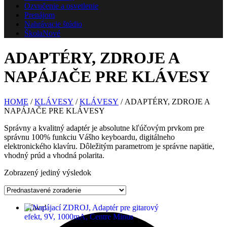
Ozvučenie a osvetlenie
Prenájom
Nahrávacie štúdio
Škola
Nové
ADAPTÉRY, ZDROJE A
NAPÁJAČE PRE KLÁVESY
HOME
/
KLÁVESY
/
KLÁVESY
/ ADAPTÉRY, ZDROJE A
NAPÁJAČE PRE KLÁVESY
Správny a kvalitný adaptér je absolutne kľúčovým prvkom pre
správnu 100% funkciu Vášho keyboardu, digitálneho
elektronického klavíru. Dôležitým parametrom je správne napätie,
vhodný prúd a vhodná polarita.
Zobrazený jediný výsledok
Zľava!