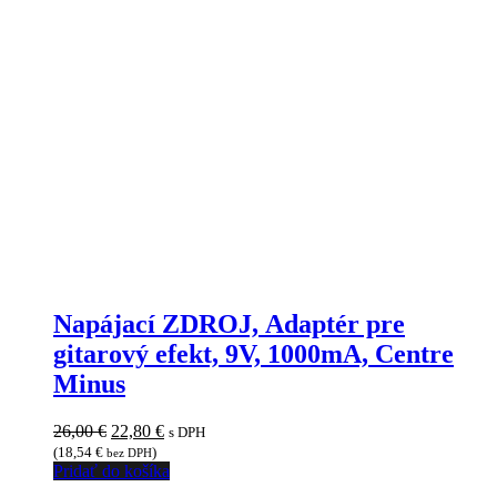
Napájací ZDROJ, Adaptér pre
gitarový efekt, 9V, 1000mA, Centre
Minus
Pôvodná
Aktuálna
26,00
€
22,80
€
s DPH
cena
cena
(
18,54
€
)
bez DPH
bola:
je:
Pridať do košíka
26,00 €.
22,80 €.