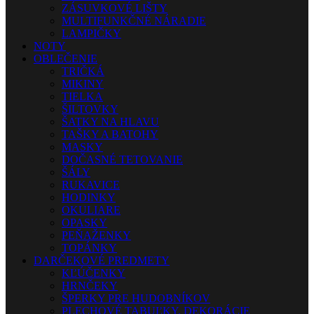
ZÁSUVKOVÉ LIŠTY
MULTIFUNKČNÉ NÁRADIE
LAMPIČKY
NOTY
OBLEČENIE
TRIČKÁ
MIKINY
TIELKA
ŠILTOVKY
ŠATKY NA HLAVU
TAŠKY A BATOHY
MASKY
DOČASNÉ TETOVANIE
ŠÁLY
RUKAVICE
HODINKY
OKULIARE
OPASKY
PEŇAŽENKY
TOPÁNKY
DARČEKOVÉ PREDMETY
KĽÚČENKY
HRNČEKY
ŠPERKY PRE HUDOBNÍKOV
PLECHOVÉ TABUĽKY, DEKORÁCIE