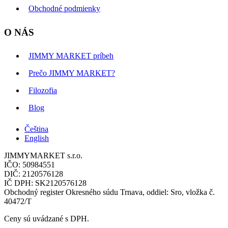
Obchodné podmienky
O NÁS
JIMMY MARKET príbeh
Prečo JIMMY MARKET?
Filozofia
Blog
Čeština
English
JIMMYMARKET s.r.o.
IČO: 50984551
DIČ: 2120576128
IČ DPH: SK2120576128
Obchodný register Okresného súdu Trnava, oddiel: Sro, vložka č.
40472/T
Ceny sú uvádzané s DPH.