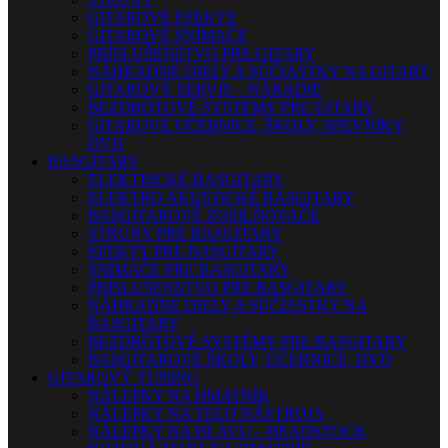
GITAROVÉ EFEKTY
GITAROVÉ SNÍMAČE
PRÍSLUŠENSTVO PRE GITARY
NÁHRADNÉ DIELY A SÚČIASTKY NA GITARY
GITAROVÝ SERVIS – NÁRADIE
BEZDRÔTOVÉ SYSTÉMY PRE GITARY
GITAROVÉ UČEBNICE, ŠKOLY, SPEVNÍKY,
DVD
BASGITARY
ELEKTRICKÉ BASGITARY
ELEKTRO AKUSTICKÉ BASGITARY
BASGITAROVÉ ZOSILŇOVAČE
STRUNY PRE BASGITARY
EFEKTY PRE BASGITARY
SNÍMAČE PRE BASGITARY
PRÍSLUŠENSTVO PRE BASGITARY
NÁHRADNÉ DIELY A SÚČIASTKY NA
BASGITARY
BEZDRÔTOVÉ SYSTÉMY PRE BASGITARY
BASGITAROVÉ ŠKOLY, UČEBNICE, DVD
GITAROVÝ TUNING
NÁLEPKY NA HMATNÍK
NÁLEPKY NA TELO NÁSTROJA
NÁLEPKY NA HLAVU – HEADSTOCK