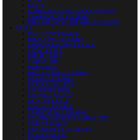
KRYTY
KOMPONENTY PRE RACKY A KUFRE
TRANSPORTNÉ SYSTÉMY
PRÍSLUŠENSTVO PRE OBALY A KUFRE
KÁBLE
NÁSTROJOVÉ KÁBLE
MIKROFÓNOVÉ KÁBLE
REPRODUKTOROVÉ KÁBLE
AUDIO KÁBLE
PATCH KÁBLE
Y ADAPTÉRY
MIDI KÁBLE
DMX A RIADIACE KÁBLE
NAPÁJACIE KÁBLE
ZÁSUVKOVÉ LIŠTY
CEE KONEKTORY
CEE ROZVÁDZAČE
OSTATNÉ KÁBLE
LIVE MULTIKÁBLE
ŠTÚDIOVÉ MULTIKÁBLE
CAT ROZBOČOVAČE A ADAPTÉRY
SIEŤOVÉ KÁBLE
ANALÓGOVÉ STAGEBOXY
KÁBLE METRÁŽ