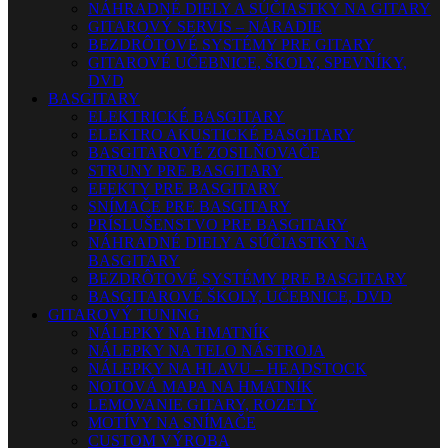
NÁHRADNÉ DIELY A SÚČIASTKY NA GITARY
GITAROVÝ SERVIS – NÁRADIE
BEZDRÔTOVÉ SYSTÉMY PRE GITARY
GITAROVÉ UČEBNICE, ŠKOLY, SPEVNÍKY,
DVD
BASGITARY
ELEKTRICKÉ BASGITARY
ELEKTRO AKUSTICKÉ BASGITARY
BASGITAROVÉ ZOSILŇOVAČE
STRUNY PRE BASGITARY
EFEKTY PRE BASGITARY
SNÍMAČE PRE BASGITARY
PRÍSLUŠENSTVO PRE BASGITARY
NÁHRADNÉ DIELY A SÚČIASTKY NA
BASGITARY
BEZDRÔTOVÉ SYSTÉMY PRE BASGITARY
BASGITAROVÉ ŠKOLY, UČEBNICE, DVD
GITAROVÝ TUNING
NÁLEPKY NA HMATNÍK
NÁLEPKY NA TELO NÁSTROJA
NÁLEPKY NA HLAVU – HEADSTOCK
NOTOVÁ MAPA NA HMATNÍK
LEMOVANIE GITARY, ROZETY
MOTÍVY NA SNÍMAČE
CUSTOM VÝROBA