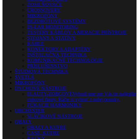
ZOSILŇOVAČE
CROSSOVERY
MIKROFÓNY
BEZDRÔTOVÉ SYSTÉMY
IN-EAR MONITORING
TESTERY KÁBLOV A MERACIE PRÍSTROJE
STOJANY A STATÍVY
KÁBLE
KONEKTORY A ADAPTÉRY
INŠTALAČNÁ TECHNIKA
KOMUNIKAČNÉ TECHNOLÓGIE
PRÍSLUŠENSTVO
ŠTÚDIOVÁ TECHNIKA
SVETLÁ
MIKROFÓNY
DYCHOVÉ NÁSTROJE
FLAUTY-ZOBCOVÉ
Vybrali sme pre Vás tie najlepšie
zobcové flauty. Ráčte si vybrať z našej ponuky.
FÚKACIE HARMONIKY
ORCHESTER
SLÁČIKOVÉ NÁSTROJE
OBALY
OBALY A KUFRE
CASE, KUFRE
RACKY