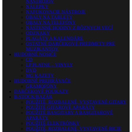
NÁSTROJOV
NÁLEPKY
NAFUKOVACIE NÁSTROJE
OBALY NA TABLETY
OBALY NA TELEFÓNY
NÁSTENNÉ HODINY Z RÔZNYCH VECÍ
ODZNAKY
PLAGÁTY A KALENDÁRE
OSTATNÉ DARČEKOVÉ PREDMETY PRE
MUZIKANTOV
HUDOBNÉ NOSIČE
CD
LP PLATNE – VINYLY
DVD
MG KAZETY
HUDOBNÉ PREHRÁVAČE
GRAMOFÓNY
DARČEKOVÉ POUKAZY
B-STOCK/BAZÁR
POUŽITÉ, ROZBALENÉ, VYSTAVENÉ GITARY
POUŽITÉ GITAROVÉ APARÁTY
POUŽITÉ BASGITARY A BASGITAROVÉ
APARÁTY
POUŽITÉ ELEKTRÓNKY
POUŽITÉ, ROZBALENÉ, VYSTAVENÉ BICIE