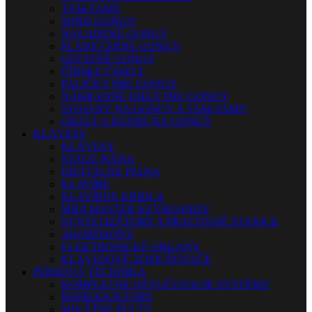
TAM-TAMY
WIND GONGY
NALADENÉ GONGY
PLANETÁRNE GONGY
OSTATNÉ GONGY
ČÍNSKE ČINELY
PALIČKY PRE GONGY
NÁHRADNÉ DIELY PRE GONGY
STOJANY NA GONGY A TAM-TAMY
OBALY A KUFRE NA GONGY
KLÁVESY
KLÁVESY
STAGE PIÁNA
DIGITÁLNE PIÁNA
KLAVÍRE
KLAVÍRNE KRÍDLA
MIDI MASTER KEYBOARDY
SYNTETIZÁTORY A PRACOVNÉ STANICE
AKORDEÓNY
ELEKTRONICKÉ ORGANY
KLÁVESOVÉ ZOSILŇOVAČE
PÓDIOVÁ TECHNIKA
KOMPLETNÉ OZVUČOVACIE SYSTÉMY
REPRODUKTORY
MIXÁŽNE PULTY