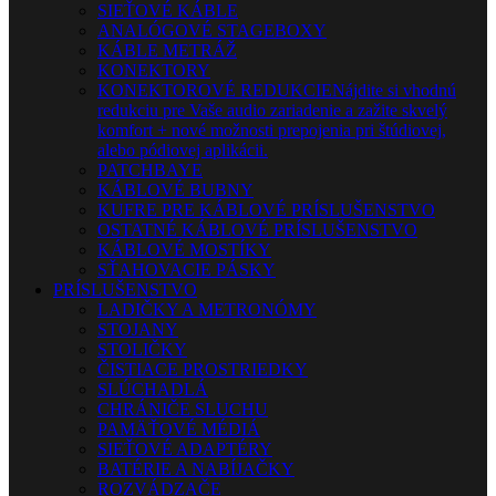
SIEŤOVÉ KÁBLE
ANALÓGOVÉ STAGEBOXY
KÁBLE METRÁŽ
KONEKTORY
KONEKTOROVÉ REDUKCIE
Nájdite si vhodnú
redukciu pre Vaše audio zariadenie a zažite skvelý
komfort + nové možnosti prepojenia pri štúdiovej,
alebo pódiovej aplikácii.
PATCHBAYE
KÁBLOVÉ BUBNY
KUFRE PRE KÁBLOVÉ PRÍSLUŠENSTVO
OSTATNÉ KÁBLOVÉ PRÍSLUŠENSTVO
KÁBLOVÉ MOSTÍKY
SŤAHOVACIE PÁSKY
PRÍSLUŠENSTVO
LADIČKY A METRONÓMY
STOJANY
STOLIČKY
ČISTIACE PROSTRIEDKY
SLÚCHADLÁ
CHRÁNIČE SLUCHU
PAMÄŤOVÉ MÉDIÁ
SIEŤOVÉ ADAPTÉRY
BATÉRIE A NABÍJAČKY
ROZVÁDZAČE