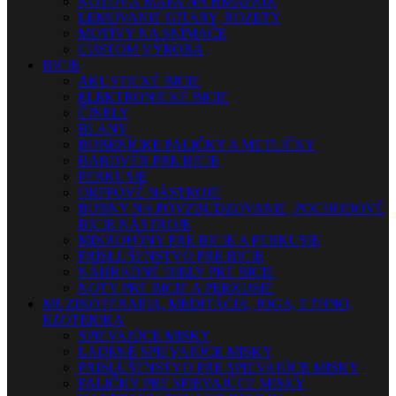
NOTOVÁ MAPA NA HMATNÍK
LEMOVANIE GITARY, ROZETY
MOTÍVY NA SNÍMAČE
CUSTOM VÝROBA
BICIE
AKUSTICKÉ BICIE
ELEKTRONICKÉ BICIE
ČINELY
BLANY
BUBENÍCKE PALIČKY A METLIČKY
HARDVÉR PRE BICIE
PERKUSIE
ORFFOVÉ NÁSTROJE
BUBNY NA POVZBUDZOVANIE, POCHODOVÉ
BICIE NÁSTROJE
MIKROFÓNY PRE BICIE A PERKUSIE
PRÍSLUŠENSTVO PRE BICIE
NÁHRADNÉ DIELY PRE BICIE
NOTY PRE BICIE A PERKUSIE
MUZIKOTERAPIA, MEDITÁCIA, JOGA, ETHNO,
EZOTERIKA
SPIEVAJÚCE MISKY
LADENÉ SPIEVAJÚCE MISKY
PRISLUŠENSTVO PRE SPIEVAJÚCE MISKY
PALIČKY PRE SPIEVAJÚCE MISKY