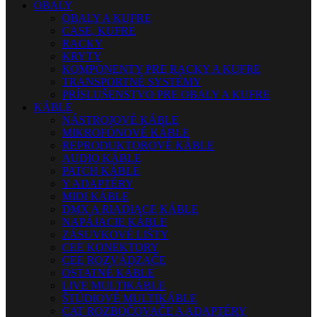
OBALY
OBALY A KUFRE
CASE, KUFRE
RACKY
KRYTY
KOMPONENTY PRE RACKY A KUFRE
TRANSPORTNÉ SYSTÉMY
PRÍSLUŠENSTVO PRE OBALY A KUFRE
KÁBLE
NÁSTROJOVÉ KÁBLE
MIKROFÓNOVÉ KÁBLE
REPRODUKTOROVÉ KÁBLE
AUDIO KÁBLE
PATCH KÁBLE
Y ADAPTÉRY
MIDI KÁBLE
DMX A RIADIACE KÁBLE
NAPÁJACIE KÁBLE
ZÁSUVKOVÉ LIŠTY
CEE KONEKTORY
CEE ROZVÁDZAČE
OSTATNÉ KÁBLE
LIVE MULTIKÁBLE
ŠTÚDIOVÉ MULTIKÁBLE
CAT ROZBOČOVAČE A ADAPTÉRY