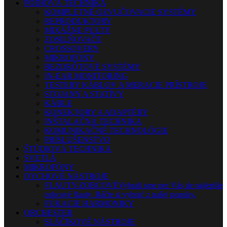
PÓDIOVÁ TECHNIKA
KOMPLETNÉ OZVUČOVACIE SYSTÉMY
REPRODUKTORY
MIXÁŽNE PULTY
ZOSILŇOVAČE
CROSSOVERY
MIKROFÓNY
BEZDRÔTOVÉ SYSTÉMY
IN-EAR MONITORING
TESTERY KÁBLOV A MERACIE PRÍSTROJE
STOJANY A STATÍVY
KÁBLE
KONEKTORY A ADAPTÉRY
INŠTALAČNÁ TECHNIKA
KOMUNIKAČNÉ TECHNOLÓGIE
PRÍSLUŠENSTVO
ŠTÚDIOVÁ TECHNIKA
SVETLÁ
MIKROFÓNY
DYCHOVÉ NÁSTROJE
FLAUTY-ZOBCOVÉ
Vybrali sme pre Vás tie najlepšie
zobcové flauty. Ráčte si vybrať z našej ponuky.
FÚKACIE HARMONIKY
ORCHESTER
SLÁČIKOVÉ NÁSTROJE