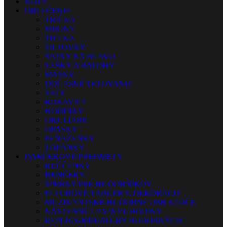
NOTY
OBLEČENIE
TRIČKÁ
MIKINY
TIELKA
ŠILTOVKY
ŠATKY NA HLAVU
TAŠKY A BATOHY
MASKY
DOČASNÉ TETOVANIE
ŠÁLY
RUKAVICE
HODINKY
OKULIARE
OPASKY
PEŇAŽENKY
TOPÁNKY
DARČEKOVÉ PREDMETY
KĽÚČENKY
HRNČEKY
ŠPERKY PRE HUDOBNÍKOV
PLECHOVÉ TABUĽKY, DEKORÁCIE
MUZIKANTSKÉ HUDOBNÉ USB KĽÚČE
NÁSTENNÉ LP VINYL HODINY
REPLIKY-MINIATÚRY HUDOBNÝCH