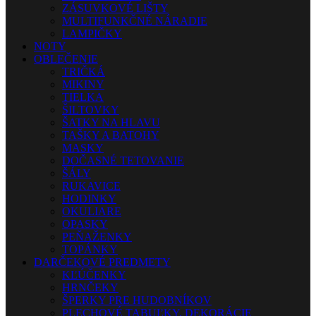
ZÁSUVKOVÉ LIŠTY
MULTIFUNKČNÉ NÁRADIE
LAMPIČKY
NOTY
OBLEČENIE
TRIČKÁ
MIKINY
TIELKA
ŠILTOVKY
ŠATKY NA HLAVU
TAŠKY A BATOHY
MASKY
DOČASNÉ TETOVANIE
ŠÁLY
RUKAVICE
HODINKY
OKULIARE
OPASKY
PEŇAŽENKY
TOPÁNKY
DARČEKOVÉ PREDMETY
KĽÚČENKY
HRNČEKY
ŠPERKY PRE HUDOBNÍKOV
PLECHOVÉ TABUĽKY, DEKORÁCIE