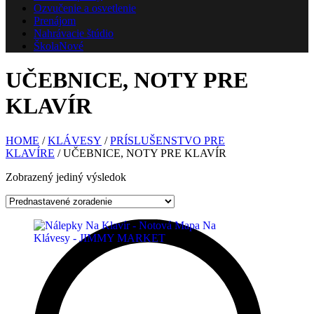
Ozvučenie a osvetlenie
Prenájom
Nahrávacie štúdio
Škola
Nové
UČEBNICE, NOTY PRE
KLAVÍR
HOME
/
KLÁVESY
/
PRÍSLUŠENSTVO PRE
KLAVÍRE
/ UČEBNICE, NOTY PRE KLAVÍR
Zobrazený jediný výsledok