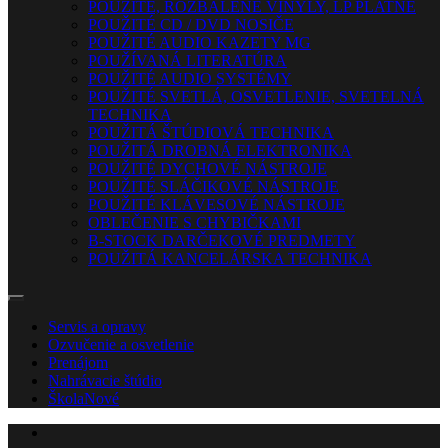
POUŽITÉ, ROZBALENÉ VINYLY, LP PLATNE
POUŽITÉ CD / DVD NOSIČE
POUŽITÉ AUDIO KAZETY MG
POUŽÍVANÁ LITERATÚRA
POUŽITÉ AUDIO SYSTÉMY
POUŽITÉ SVETLÁ, OSVETLENIE, SVETELNÁ
TECHNIKA
POUŽITÁ ŠTÚDIOVÁ TECHNIKA
POUŽITÁ DROBNÁ ELEKTRONIKA
POUŽITÉ DYCHOVÉ NÁSTROJE
POUŽITÉ SLÁČIKOVÉ NÁSTROJE
POUŽITÉ KLÁVESOVÉ NÁSTROJE
OBLEČENIE S CHYBIČKAMI
B-STOCK DARČEKOVÉ PREDMETY
POUŽITÁ KANCELÁRSKA TECHNIKA
Servis a opravy
Ozvučenie a osvetlenie
Prenájom
Nahrávacie štúdio
Škola
Nové