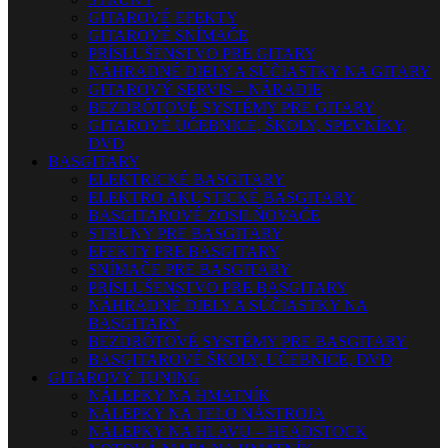
GITAROVÉ EFEKTY
GITAROVÉ SNÍMAČE
PRÍSLUŠENSTVO PRE GITARY
NÁHRADNÉ DIELY A SÚČIASTKY NA GITARY
GITAROVÝ SERVIS – NÁRADIE
BEZDRÔTOVÉ SYSTÉMY PRE GITARY
GITAROVÉ UČEBNICE, ŠKOLY, SPEVNÍKY,
DVD
BASGITARY
ELEKTRICKÉ BASGITARY
ELEKTRO AKUSTICKÉ BASGITARY
BASGITAROVÉ ZOSILŇOVAČE
STRUNY PRE BASGITARY
EFEKTY PRE BASGITARY
SNÍMAČE PRE BASGITARY
PRÍSLUŠENSTVO PRE BASGITARY
NÁHRADNÉ DIELY A SÚČIASTKY NA
BASGITARY
BEZDRÔTOVÉ SYSTÉMY PRE BASGITARY
BASGITAROVÉ ŠKOLY, UČEBNICE, DVD
GITAROVÝ TUNING
NÁLEPKY NA HMATNÍK
NÁLEPKY NA TELO NÁSTROJA
NÁLEPKY NA HLAVU – HEADSTOCK