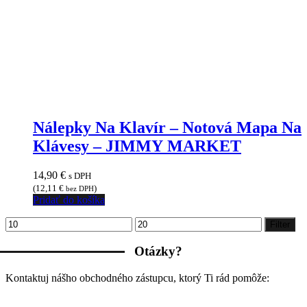
Nálepky Na Klavír – Notová Mapa Na
Klávesy – JIMMY MARKET
14,90
€
s DPH
(
12,11
€
)
bez DPH
Pridať do košíka
Minimálna
Maximálna
Filter
cena
cena
Otázky?
Kontaktuj nášho obchodného zástupcu, ktorý Ti rád pomôže: