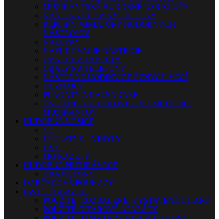
MUZIKANTSKÉ HUDOBNÉ USB KĽÚČE
NÁSTENNÉ LP VINYL HODINY
REPLIKY-MINIATÚRY HUDOBNÝCH
NÁSTROJOV
NÁLEPKY
NAFUKOVACIE NÁSTROJE
OBALY NA TABLETY
OBALY NA TELEFÓNY
NÁSTENNÉ HODINY Z RÔZNYCH VECÍ
ODZNAKY
PLAGÁTY A KALENDÁRE
OSTATNÉ DARČEKOVÉ PREDMETY PRE
MUZIKANTOV
HUDOBNÉ NOSIČE
CD
LP PLATNE – VINYLY
DVD
MG KAZETY
HUDOBNÉ PREHRÁVAČE
GRAMOFÓNY
DARČEKOVÉ POUKAZY
B-STOCK/BAZÁR
POUŽITÉ, ROZBALENÉ, VYSTAVENÉ GITARY
POUŽITÉ GITAROVÉ APARÁTY
POUŽITÉ BASGITARY A BASGITAROVÉ