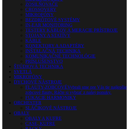
ZOSILŇOVAČE
CROSSOVERY
MIKROFÓNY
BEZDRÔTOVÉ SYSTÉMY
IN-EAR MONITORING
TESTERY KÁBLOV A MERACIE PRÍSTROJE
STOJANY A STATÍVY
KÁBLE
KONEKTORY A ADAPTÉRY
INŠTALAČNÁ TECHNIKA
KOMUNIKAČNÉ TECHNOLÓGIE
PRÍSLUŠENSTVO
ŠTÚDIOVÁ TECHNIKA
SVETLÁ
MIKROFÓNY
DYCHOVÉ NÁSTROJE
FLAUTY-ZOBCOVÉ
Vybrali sme pre Vás tie najlepšie
zobcové flauty. Ráčte si vybrať z našej ponuky.
FÚKACIE HARMONIKY
ORCHESTER
SLÁČIKOVÉ NÁSTROJE
OBALY
OBALY A KUFRE
CASE, KUFRE
RACKY