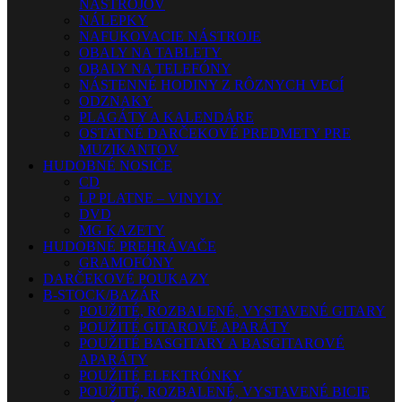
NÁSTROJOV
NÁLEPKY
NAFUKOVACIE NÁSTROJE
OBALY NA TABLETY
OBALY NA TELEFÓNY
NÁSTENNÉ HODINY Z RÔZNYCH VECÍ
ODZNAKY
PLAGÁTY A KALENDÁRE
OSTATNÉ DARČEKOVÉ PREDMETY PRE
MUZIKANTOV
HUDOBNÉ NOSIČE
CD
LP PLATNE – VINYLY
DVD
MG KAZETY
HUDOBNÉ PREHRÁVAČE
GRAMOFÓNY
DARČEKOVÉ POUKAZY
B-STOCK/BAZÁR
POUŽITÉ, ROZBALENÉ, VYSTAVENÉ GITARY
POUŽITÉ GITAROVÉ APARÁTY
POUŽITÉ BASGITARY A BASGITAROVÉ
APARÁTY
POUŽITÉ ELEKTRÓNKY
POUŽITÉ, ROZBALENÉ, VYSTAVENÉ BICIE