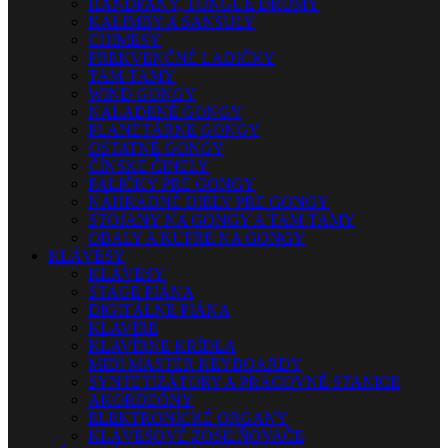
HANDPANY, TONGUE DRUMY
KALIMBY A SANSULY
CHIMESY
FREKVENČNÉ LADIČKY
TAM-TAMY
WIND GONGY
NALADENÉ GONGY
PLANETÁRNE GONGY
OSTATNÉ GONGY
ČÍNSKE ČINELY
PALIČKY PRE GONGY
NÁHRADNÉ DIELY PRE GONGY
STOJANY NA GONGY A TAM-TAMY
OBALY A KUFRE NA GONGY
KLÁVESY
KLÁVESY
STAGE PIÁNA
DIGITÁLNE PIÁNA
KLAVÍRE
KLAVÍRNE KRÍDLA
MIDI MASTER KEYBOARDY
SYNTETIZÁTORY A PRACOVNÉ STANICE
AKORDEÓNY
ELEKTRONICKÉ ORGANY
KLÁVESOVÉ ZOSILŇOVAČE