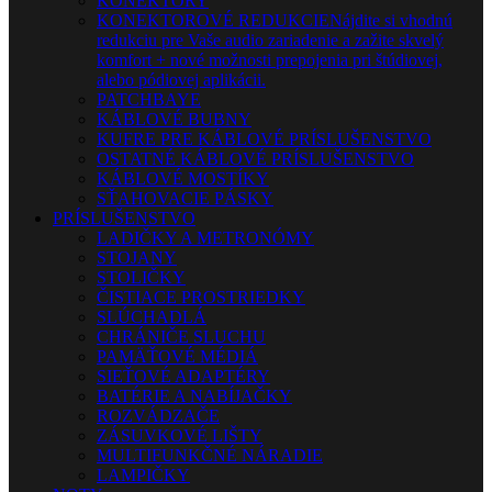
KONEKTORY
KONEKTOROVÉ REDUKCIE
Nájdite si vhodnú
redukciu pre Vaše audio zariadenie a zažite skvelý
komfort + nové možnosti prepojenia pri štúdiovej,
alebo pódiovej aplikácii.
PATCHBAYE
KÁBLOVÉ BUBNY
KUFRE PRE KÁBLOVÉ PRÍSLUŠENSTVO
OSTATNÉ KÁBLOVÉ PRÍSLUŠENSTVO
KÁBLOVÉ MOSTÍKY
SŤAHOVACIE PÁSKY
PRÍSLUŠENSTVO
LADIČKY A METRONÓMY
STOJANY
STOLIČKY
ČISTIACE PROSTRIEDKY
SLÚCHADLÁ
CHRÁNIČE SLUCHU
PAMÄŤOVÉ MÉDIÁ
SIEŤOVÉ ADAPTÉRY
BATÉRIE A NABÍJAČKY
ROZVÁDZAČE
ZÁSUVKOVÉ LIŠTY
MULTIFUNKČNÉ NÁRADIE
LAMPIČKY