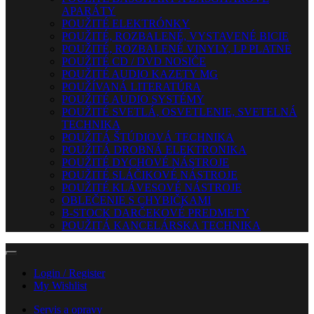
APARÁTY
POUŽITÉ ELEKTRÓNKY
POUŽITÉ, ROZBALENÉ, VYSTAVENÉ BICIE
POUŽITÉ, ROZBALENÉ VINYLY, LP PLATNE
POUŽITÉ CD / DVD NOSIČE
POUŽITÉ AUDIO KAZETY MG
POUŽÍVANÁ LITERATÚRA
POUŽITÉ AUDIO SYSTÉMY
POUŽITÉ SVETLÁ, OSVETLENIE, SVETELNÁ
TECHNIKA
POUŽITÁ ŠTÚDIOVÁ TECHNIKA
POUŽITÁ DROBNÁ ELEKTRONIKA
POUŽITÉ DYCHOVÉ NÁSTROJE
POUŽITÉ SLÁČIKOVÉ NÁSTROJE
POUŽITÉ KLÁVESOVÉ NÁSTROJE
OBLEČENIE S CHYBIČKAMI
B-STOCK DARČEKOVÉ PREDMETY
POUŽITÁ KANCELÁRSKA TECHNIKA
Login / Register
My Wishlist
Servis a opravy