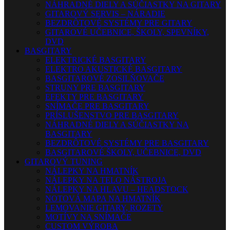
NÁHRADNÉ DIELY A SÚČIASTKY NA GITARY
GITAROVÝ SERVIS – NÁRADIE
BEZDRÔTOVÉ SYSTÉMY PRE GITARY
GITAROVÉ UČEBNICE, ŠKOLY, SPEVNÍKY,
DVD
BASGITARY
ELEKTRICKÉ BASGITARY
ELEKTRO AKUSTICKÉ BASGITARY
BASGITAROVÉ ZOSILŇOVAČE
STRUNY PRE BASGITARY
EFEKTY PRE BASGITARY
SNÍMAČE PRE BASGITARY
PRÍSLUŠENSTVO PRE BASGITARY
NÁHRADNÉ DIELY A SÚČIASTKY NA
BASGITARY
BEZDRÔTOVÉ SYSTÉMY PRE BASGITARY
BASGITAROVÉ ŠKOLY, UČEBNICE, DVD
GITAROVÝ TUNING
NÁLEPKY NA HMATNÍK
NÁLEPKY NA TELO NÁSTROJA
NÁLEPKY NA HLAVU – HEADSTOCK
NOTOVÁ MAPA NA HMATNÍK
LEMOVANIE GITARY, ROZETY
MOTÍVY NA SNÍMAČE
CUSTOM VÝROBA