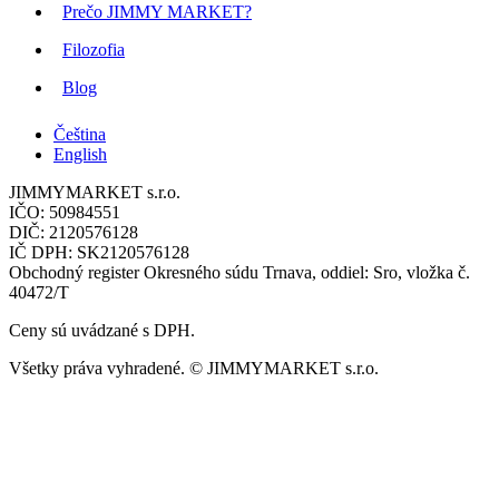
Prečo JIMMY MARKET?
Filozofia
Blog
Čeština
English
JIMMYMARKET s.r.o.
IČO: 50984551
DIČ: 2120576128
IČ DPH: SK2120576128
Obchodný register Okresného súdu Trnava, oddiel: Sro, vložka č.
40472/T
Ceny sú uvádzané s DPH.
Všetky práva vyhradené. © JIMMYMARKET s.r.o.