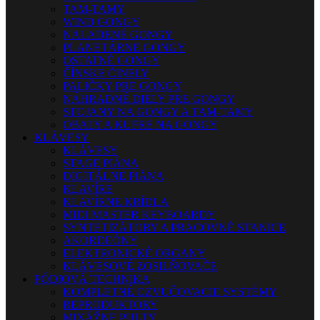
TAM-TAMY
WIND GONGY
NALADENÉ GONGY
PLANETÁRNE GONGY
OSTATNÉ GONGY
ČÍNSKE ČINELY
PALIČKY PRE GONGY
NÁHRADNÉ DIELY PRE GONGY
STOJANY NA GONGY A TAM-TAMY
OBALY A KUFRE NA GONGY
KLÁVESY
KLÁVESY
STAGE PIÁNA
DIGITÁLNE PIÁNA
KLAVÍRE
KLAVÍRNE KRÍDLA
MIDI MASTER KEYBOARDY
SYNTETIZÁTORY A PRACOVNÉ STANICE
AKORDEÓNY
ELEKTRONICKÉ ORGANY
KLÁVESOVÉ ZOSILŇOVAČE
PÓDIOVÁ TECHNIKA
KOMPLETNÉ OZVUČOVACIE SYSTÉMY
REPRODUKTORY
MIXÁŽNE PULTY