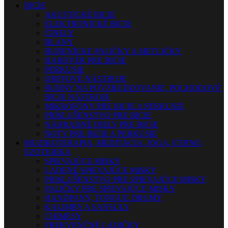
BICIE
AKUSTICKÉ BICIE
ELEKTRONICKÉ BICIE
ČINELY
BLANY
BUBENÍCKE PALIČKY A METLIČKY
HARDVÉR PRE BICIE
PERKUSIE
ORFFOVÉ NÁSTROJE
BUBNY NA POVZBUDZOVANIE, POCHODOVÉ
BICIE NÁSTROJE
MIKROFÓNY PRE BICIE A PERKUSIE
PRÍSLUŠENSTVO PRE BICIE
NÁHRADNÉ DIELY PRE BICIE
NOTY PRE BICIE A PERKUSIE
MUZIKOTERAPIA, MEDITÁCIA, JOGA, ETHNO,
EZOTERIKA
SPIEVAJÚCE MISKY
LADENÉ SPIEVAJÚCE MISKY
PRISLUŠENSTVO PRE SPIEVAJÚCE MISKY
PALIČKY PRE SPIEVAJÚCE MISKY
HANDPANY, TONGUE DRUMY
KALIMBY A SANSULY
CHIMESY
FREKVENČNÉ LADIČKY