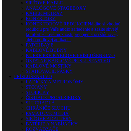
SIEŤOVÉ KÁBLE
ANALÓGOVÉ STAGEBOXY
KÁBLE METRÁŽ
KONEKTORY
KONEKTOROVÉ REDUKCIE
Nájdite si vhodnú
redukciu pre Vaše audio zariadenie a zažite skvelý
komfort + nové možnosti prepojenia pri štúdiovej,
alebo pódiovej aplikácii.
PATCHBAYE
KÁBLOVÉ BUBNY
KUFRE PRE KÁBLOVÉ PRÍSLUŠENSTVO
OSTATNÉ KÁBLOVÉ PRÍSLUŠENSTVO
KÁBLOVÉ MOSTÍKY
SŤAHOVACIE PÁSKY
PRÍSLUŠENSTVO
LADIČKY A METRONÓMY
STOJANY
STOLIČKY
ČISTIACE PROSTRIEDKY
SLÚCHADLÁ
CHRÁNIČE SLUCHU
PAMÄŤOVÉ MÉDIÁ
SIEŤOVÉ ADAPTÉRY
BATÉRIE A NABÍJAČKY
ROZVÁDZAČE