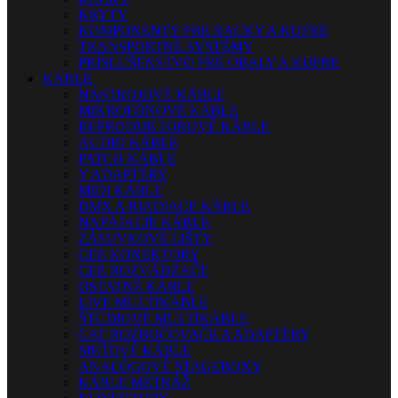
KRYTY
KOMPONENTY PRE RACKY A KUFRE
TRANSPORTNÉ SYSTÉMY
PRÍSLUŠENSTVO PRE OBALY A KUFRE
KÁBLE
NÁSTROJOVÉ KÁBLE
MIKROFÓNOVÉ KÁBLE
REPRODUKTOROVÉ KÁBLE
AUDIO KÁBLE
PATCH KÁBLE
Y ADAPTÉRY
MIDI KÁBLE
DMX A RIADIACE KÁBLE
NAPÁJACIE KÁBLE
ZÁSUVKOVÉ LIŠTY
CEE KONEKTORY
CEE ROZVÁDZAČE
OSTATNÉ KÁBLE
LIVE MULTIKÁBLE
ŠTÚDIOVÉ MULTIKÁBLE
CAT ROZBOČOVAČE A ADAPTÉRY
SIEŤOVÉ KÁBLE
ANALÓGOVÉ STAGEBOXY
KÁBLE METRÁŽ