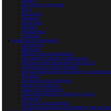
MASKY
DOČASNÉ TETOVANIE
ŠÁLY
RUKAVICE
HODINKY
OKULIARE
OPASKY
PEŇAŽENKY
TOPÁNKY
DARČEKOVÉ PREDMETY
KĽÚČENKY
HRNČEKY
ŠPERKY PRE HUDOBNÍKOV
PLECHOVÉ TABUĽKY, DEKORÁCIE
MUZIKANTSKÉ HUDOBNÉ USB KĽÚČE
NÁSTENNÉ LP VINYL HODINY
REPLIKY-MINIATÚRY HUDOBNÝCH NÁSTROJ
NÁLEPKY
NAFUKOVACIE NÁSTROJE
OBALY NA TABLETY
OBALY NA TELEFÓNY
NÁSTENNÉ HODINY Z RÔZNYCH VECÍ
ODZNAKY
PLAGÁTY A KALENDÁRE
OSTATNÉ DARČEKOVÉ PREDMETY PRE MUZI