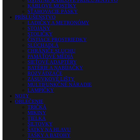
OSTATNÉ KÁBLOVÉ PRÍSLUŠENSTVO
KÁBLOVÉ MOSTÍKY
SŤAHOVACIE PÁSKY
PRÍSLUŠENSTVO
LADIČKY A METRONÓMY
STOJANY
STOLIČKY
ČISTIACE PROSTRIEDKY
SLÚCHADLÁ
CHRÁNIČE SLUCHU
PAMÄŤOVÉ MÉDIÁ
SIEŤOVÉ ADAPTÉRY
BATÉRIE A NABÍJAČKY
ROZVÁDZAČE
ZÁSUVKOVÉ LIŠTY
MULTIFUNKČNÉ NÁRADIE
LAMPIČKY
NOTY
OBLEČENIE
TRIČKÁ
MIKINY
TIELKA
ŠILTOVKY
ŠATKY NA HLAVU
TAŠKY A BATOHY