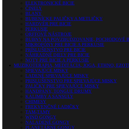
ELEKTRONICKÉ BICIE
ČINELY
BLANY
BUBENÍCKE PALIČKY A METLIČKY
HARDVÉR PRE BICIE
PERKUSIE
ORFFOVÉ NÁSTROJE
BUBNY NA POVZBUDZOVANIE, POCHODOVÉ B
MIKROFÓNY PRE BICIE A PERKUSIE
PRÍSLUŠENSTVO PRE BICIE
NÁHRADNÉ DIELY PRE BICIE
NOTY PRE BICIE A PERKUSIE
MUZIKOTERAPIA, MEDITÁCIA, JOGA, ETHNO, EZO
SPIEVAJÚCE MISKY
LADENÉ SPIEVAJÚCE MISKY
PRISLUŠENSTVO PRE SPIEVAJÚCE MISKY
PALIČKY PRE SPIEVAJÚCE MISKY
HANDPANY, TONGUE DRUMY
KALIMBY A SANSULY
CHIMESY
FREKVENČNÉ LADIČKY
TAM-TAMY
WIND GONGY
NALADENÉ GONGY
PLANETÁRNE GONGY