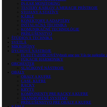
IN-EAR MONITORING
TESTERY KÁBLOV A MERACIE PRÍSTROJE
STOJANY A STATÍVY
KÁBLE
KONEKTORY A ADAPTÉRY
INŠTALAČNÁ TECHNIKA
KOMUNIKAČNÉ TECHNOLÓGIE
PRÍSLUŠENSTVO
ŠTÚDIOVÁ TECHNIKA
SVETLÁ
MIKROFÓNY
DYCHOVÉ NÁSTROJE
FLAUTY-ZOBCOVÉ
Vybrali sme pre Vás tie najlepšie 
FÚKACIE HARMONIKY
ORCHESTER
SLÁČIKOVÉ NÁSTROJE
OBALY
OBALY A KUFRE
CASE, KUFRE
RACKY
KRYTY
KOMPONENTY PRE RACKY A KUFRE
TRANSPORTNÉ SYSTÉMY
PRÍSLUŠENSTVO PRE OBALY A KUFRE
KÁBLE