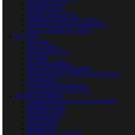
OSTATNÉ GONGY
ČÍNSKE ČINELY
PALIČKY PRE GONGY
NÁHRADNÉ DIELY PRE GONGY
STOJANY NA GONGY A TAM-TAMY
OBALY A KUFRE NA GONGY
KLÁVESY
KLÁVESY
STAGE PIÁNA
DIGITÁLNE PIÁNA
KLAVÍRE
KLAVÍRNE KRÍDLA
MIDI MASTER KEYBOARDY
SYNTETIZÁTORY A PRACOVNÉ STANICE
AKORDEÓNY
ELEKTRONICKÉ ORGANY
KLÁVESOVÉ ZOSILŇOVAČE
PÓDIOVÁ TECHNIKA
KOMPLETNÉ OZVUČOVACIE SYSTÉMY
REPRODUKTORY
MIXÁŽNE PULTY
ZOSILŇOVAČE
CROSSOVERY
MIKROFÓNY
BEZDRÔTOVÉ SYSTÉMY