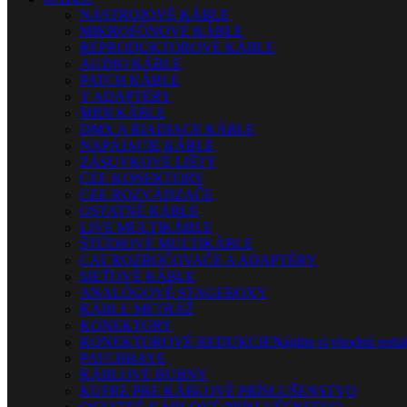
NÁSTROJOVÉ KÁBLE
MIKROFÓNOVÉ KÁBLE
REPRODUKTOROVÉ KÁBLE
AUDIO KÁBLE
PATCH KÁBLE
Y ADAPTÉRY
MIDI KÁBLE
DMX A RIADIACE KÁBLE
NAPÁJACIE KÁBLE
ZÁSUVKOVÉ LIŠTY
CEE KONEKTORY
CEE ROZVÁDZAČE
OSTATNÉ KÁBLE
LIVE MULTIKÁBLE
ŠTÚDIOVÉ MULTIKÁBLE
CAT ROZBOČOVAČE A ADAPTÉRY
SIEŤOVÉ KÁBLE
ANALÓGOVÉ STAGEBOXY
KÁBLE METRÁŽ
KONEKTORY
KONEKTOROVÉ REDUKCIE
Nájdite si vhodnú reduk
PATCHBAYE
KÁBLOVÉ BUBNY
KUFRE PRE KÁBLOVÉ PRÍSLUŠENSTVO