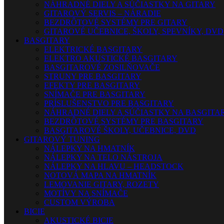
NÁHRADNÉ DIELY A SÚČIASTKY NA GITARY
GITAROVÝ SERVIS – NÁRADIE
BEZDRÔTOVÉ SYSTÉMY PRE GITARY
GITAROVÉ UČEBNICE, ŠKOLY, SPEVNÍKY, DVD
BASGITARY
ELEKTRICKÉ BASGITARY
ELEKTRO AKUSTICKÉ BASGITARY
BASGITAROVÉ ZOSILŇOVAČE
STRUNY PRE BASGITARY
EFEKTY PRE BASGITARY
SNÍMAČE PRE BASGITARY
PRÍSLUŠENSTVO PRE BASGITARY
NÁHRADNÉ DIELY A SÚČIASTKY NA BASGITA
BEZDRÔTOVÉ SYSTÉMY PRE BASGITARY
BASGITAROVÉ ŠKOLY, UČEBNICE, DVD
GITAROVÝ TUNING
NÁLEPKY NA HMATNÍK
NÁLEPKY NA TELO NÁSTROJA
NÁLEPKY NA HLAVU – HEADSTOCK
NOTOVÁ MAPA NA HMATNÍK
LEMOVANIE GITARY, ROZETY
MOTÍVY NA SNÍMAČE
CUSTOM VÝROBA
BICIE
AKUSTICKÉ BICIE