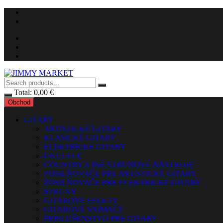
Skip
to
content
Total:
0,00
€
Obchod
GITARY
AKUSTICKÉ GITARY
KLASICKÉ GITARY
ELEKTRICKÉ GITARY
UKULELE
COUNTRY A INÉ STRUNOVÉ NÁSTROJE
ZOSILŇOVAČE PRE AKUSTICKÉ GITARY
ZOSILŇOVAČE PRE ELEKTRICKÉ GITARY
STRUNY
GITAROVÉ EFEKTY
GITAROVÉ SNÍMAČE
PRÍSLUŠENSTVO PRE GITARY