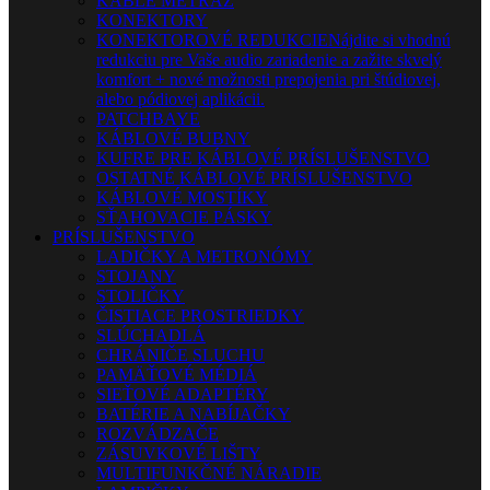
KÁBLE METRÁŽ
KONEKTORY
KONEKTOROVÉ REDUKCIE
Nájdite si vhodnú
redukciu pre Vaše audio zariadenie a zažite skvelý
komfort + nové možnosti prepojenia pri štúdiovej,
alebo pódiovej aplikácii.
PATCHBAYE
KÁBLOVÉ BUBNY
KUFRE PRE KÁBLOVÉ PRÍSLUŠENSTVO
OSTATNÉ KÁBLOVÉ PRÍSLUŠENSTVO
KÁBLOVÉ MOSTÍKY
SŤAHOVACIE PÁSKY
PRÍSLUŠENSTVO
LADIČKY A METRONÓMY
STOJANY
STOLIČKY
ČISTIACE PROSTRIEDKY
SLÚCHADLÁ
CHRÁNIČE SLUCHU
PAMÄŤOVÉ MÉDIÁ
SIEŤOVÉ ADAPTÉRY
BATÉRIE A NABÍJAČKY
ROZVÁDZAČE
ZÁSUVKOVÉ LIŠTY
MULTIFUNKČNÉ NÁRADIE