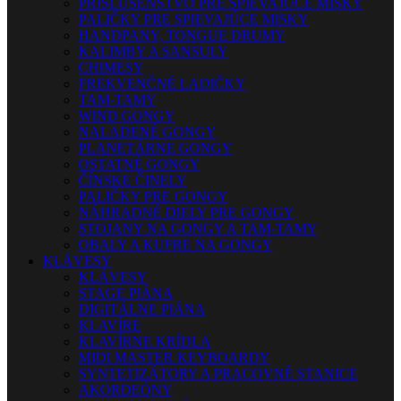
PRISLUŠENSTVO PRE SPIEVAJÚCE MISKY
PALIČKY PRE SPIEVAJÚCE MISKY
HANDPANY, TONGUE DRUMY
KALIMBY A SANSULY
CHIMESY
FREKVENČNÉ LADIČKY
TAM-TAMY
WIND GONGY
NALADENÉ GONGY
PLANETÁRNE GONGY
OSTATNÉ GONGY
ČÍNSKE ČINELY
PALIČKY PRE GONGY
NÁHRADNÉ DIELY PRE GONGY
STOJANY NA GONGY A TAM-TAMY
OBALY A KUFRE NA GONGY
KLÁVESY
KLÁVESY
STAGE PIÁNA
DIGITÁLNE PIÁNA
KLAVÍRE
KLAVÍRNE KRÍDLA
MIDI MASTER KEYBOARDY
SYNTETIZÁTORY A PRACOVNÉ STANICE
AKORDEÓNY