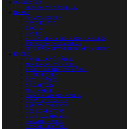
ORCHESTER
SLÁČIKOVÉ NÁSTROJE
OBALY
OBALY A KUFRE
CASE, KUFRE
RACKY
KRYTY
KOMPONENTY PRE RACKY A KUFRE
TRANSPORTNÉ SYSTÉMY
PRÍSLUŠENSTVO PRE OBALY A KUFRE
KÁBLE
NÁSTROJOVÉ KÁBLE
MIKROFÓNOVÉ KÁBLE
REPRODUKTOROVÉ KÁBLE
AUDIO KÁBLE
PATCH KÁBLE
Y ADAPTÉRY
MIDI KÁBLE
DMX A RIADIACE KÁBLE
NAPÁJACIE KÁBLE
ZÁSUVKOVÉ LIŠTY
CEE KONEKTORY
CEE ROZVÁDZAČE
OSTATNÉ KÁBLE
LIVE MULTIKÁBLE