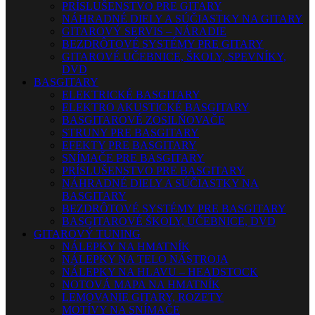
PRÍSLUŠENSTVO PRE GITARY
NÁHRADNÉ DIELY A SÚČIASTKY NA GITARY
GITAROVÝ SERVIS – NÁRADIE
BEZDRÔTOVÉ SYSTÉMY PRE GITARY
GITAROVÉ UČEBNICE, ŠKOLY, SPEVNÍKY,
DVD
BASGITARY
ELEKTRICKÉ BASGITARY
ELEKTRO AKUSTICKÉ BASGITARY
BASGITAROVÉ ZOSILŇOVAČE
STRUNY PRE BASGITARY
EFEKTY PRE BASGITARY
SNÍMAČE PRE BASGITARY
PRÍSLUŠENSTVO PRE BASGITARY
NÁHRADNÉ DIELY A SÚČIASTKY NA
BASGITARY
BEZDRÔTOVÉ SYSTÉMY PRE BASGITARY
BASGITAROVÉ ŠKOLY, UČEBNICE, DVD
GITAROVÝ TUNING
NÁLEPKY NA HMATNÍK
NÁLEPKY NA TELO NÁSTROJA
NÁLEPKY NA HLAVU – HEADSTOCK
NOTOVÁ MAPA NA HMATNÍK
LEMOVANIE GITARY, ROZETY
MOTÍVY NA SNÍMAČE