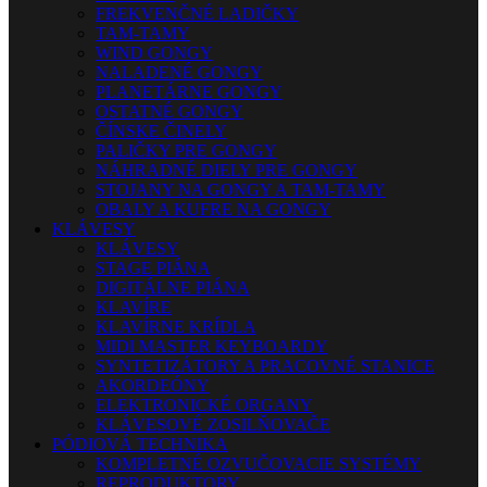
FREKVENČNÉ LADIČKY
TAM-TAMY
WIND GONGY
NALADENÉ GONGY
PLANETÁRNE GONGY
OSTATNÉ GONGY
ČÍNSKE ČINELY
PALIČKY PRE GONGY
NÁHRADNÉ DIELY PRE GONGY
STOJANY NA GONGY A TAM-TAMY
OBALY A KUFRE NA GONGY
KLÁVESY
KLÁVESY
STAGE PIÁNA
DIGITÁLNE PIÁNA
KLAVÍRE
KLAVÍRNE KRÍDLA
MIDI MASTER KEYBOARDY
SYNTETIZÁTORY A PRACOVNÉ STANICE
AKORDEÓNY
ELEKTRONICKÉ ORGANY
KLÁVESOVÉ ZOSILŇOVAČE
PÓDIOVÁ TECHNIKA
KOMPLETNÉ OZVUČOVACIE SYSTÉMY
REPRODUKTORY