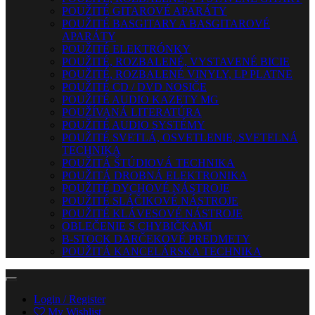
POUŽITÉ GITAROVÉ APARÁTY
POUŽITÉ BASGITARY A BASGITAROVÉ
APARÁTY
POUŽITÉ ELEKTRÓNKY
POUŽITÉ, ROZBALENÉ, VYSTAVENÉ BICIE
POUŽITÉ, ROZBALENÉ VINYLY, LP PLATNE
POUŽITÉ CD / DVD NOSIČE
POUŽITÉ AUDIO KAZETY MG
POUŽÍVANÁ LITERATÚRA
POUŽITÉ AUDIO SYSTÉMY
POUŽITÉ SVETLÁ, OSVETLENIE, SVETELNÁ
TECHNIKA
POUŽITÁ ŠTÚDIOVÁ TECHNIKA
POUŽITÁ DROBNÁ ELEKTRONIKA
POUŽITÉ DYCHOVÉ NÁSTROJE
POUŽITÉ SLÁČIKOVÉ NÁSTROJE
POUŽITÉ KLÁVESOVÉ NÁSTROJE
OBLEČENIE S CHYBIČKAMI
B-STOCK DARČEKOVÉ PREDMETY
POUŽITÁ KANCELÁRSKA TECHNIKA
Login / Register
My Wishlist