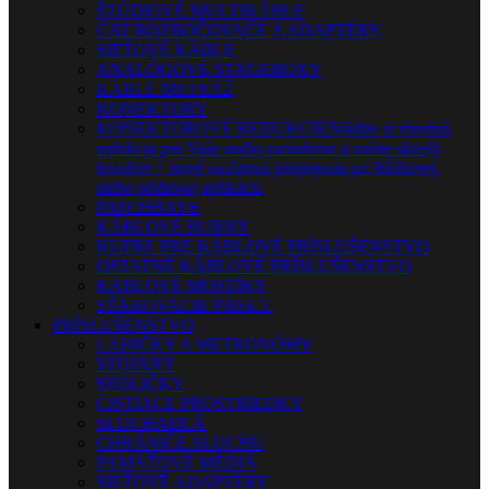
ŠTÚDIOVÉ MULTIKÁBLE
CAT ROZBOČOVAČE A ADAPTÉRY
SIEŤOVÉ KÁBLE
ANALÓGOVÉ STAGEBOXY
KÁBLE METRÁŽ
KONEKTORY
KONEKTOROVÉ REDUKCIE
Nájdite si vhodnú
redukciu pre Vaše audio zariadenie a zažite skvelý
komfort + nové možnosti prepojenia pri štúdiovej,
alebo pódiovej aplikácii.
PATCHBAYE
KÁBLOVÉ BUBNY
KUFRE PRE KÁBLOVÉ PRÍSLUŠENSTVO
OSTATNÉ KÁBLOVÉ PRÍSLUŠENSTVO
KÁBLOVÉ MOSTÍKY
SŤAHOVACIE PÁSKY
PRÍSLUŠENSTVO
LADIČKY A METRONÓMY
STOJANY
STOLIČKY
ČISTIACE PROSTRIEDKY
SLÚCHADLÁ
CHRÁNIČE SLUCHU
PAMÄŤOVÉ MÉDIÁ
SIEŤOVÉ ADAPTÉRY