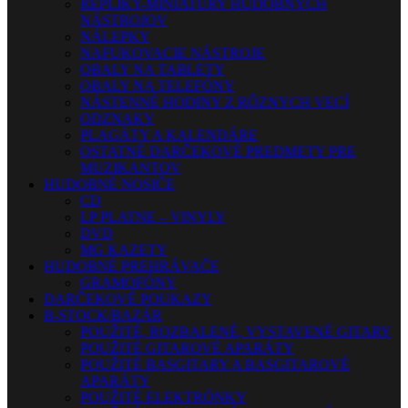
REPLIKY-MINIATÚRY HUDOBNÝCH
NÁSTROJOV
NÁLEPKY
NAFUKOVACIE NÁSTROJE
OBALY NA TABLETY
OBALY NA TELEFÓNY
NÁSTENNÉ HODINY Z RÔZNYCH VECÍ
ODZNAKY
PLAGÁTY A KALENDÁRE
OSTATNÉ DARČEKOVÉ PREDMETY PRE
MUZIKANTOV
HUDOBNÉ NOSIČE
CD
LP PLATNE – VINYLY
DVD
MG KAZETY
HUDOBNÉ PREHRÁVAČE
GRAMOFÓNY
DARČEKOVÉ POUKAZY
B-STOCK/BAZÁR
POUŽITÉ, ROZBALENÉ, VYSTAVENÉ GITARY
POUŽITÉ GITAROVÉ APARÁTY
POUŽITÉ BASGITARY A BASGITAROVÉ
APARÁTY
POUŽITÉ ELEKTRÓNKY