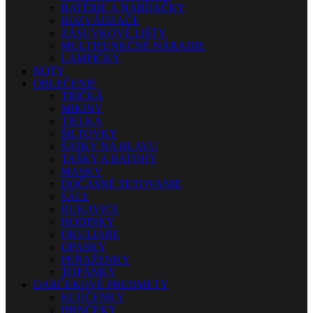
BATÉRIE A NABÍJAČKY
ROZVÁDZAČE
ZÁSUVKOVÉ LIŠTY
MULTIFUNKČNÉ NÁRADIE
LAMPIČKY
NOTY
OBLEČENIE
TRIČKÁ
MIKINY
TIELKA
ŠILTOVKY
ŠATKY NA HLAVU
TAŠKY A BATOHY
MASKY
DOČASNÉ TETOVANIE
ŠÁLY
RUKAVICE
HODINKY
OKULIARE
OPASKY
PEŇAŽENKY
TOPÁNKY
DARČEKOVÉ PREDMETY
KĽÚČENKY
HRNČEKY