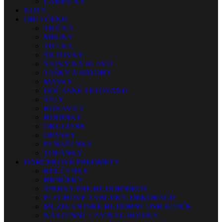
LAMPIČKY
NOTY
OBLEČENIE
TRIČKÁ
MIKINY
TIELKA
ŠILTOVKY
ŠATKY NA HLAVU
TAŠKY A BATOHY
MASKY
DOČASNÉ TETOVANIE
ŠÁLY
RUKAVICE
HODINKY
OKULIARE
OPASKY
PEŇAŽENKY
TOPÁNKY
DARČEKOVÉ PREDMETY
KĽÚČENKY
HRNČEKY
ŠPERKY PRE HUDOBNÍKOV
PLECHOVÉ TABUĽKY, DEKORÁCIE
MUZIKANTSKÉ HUDOBNÉ USB KĽÚČE
NÁSTENNÉ LP VINYL HODINY