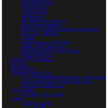
MIXÁŽNE PULTY
ZOSILŇOVAČE
CROSSOVERY
MIKROFÓNY
BEZDRÔTOVÉ SYSTÉMY
IN-EAR MONITORING
TESTERY KÁBLOV A MERACIE PRÍSTROJE
STOJANY A STATÍVY
KÁBLE
KONEKTORY A ADAPTÉRY
INŠTALAČNÁ TECHNIKA
KOMUNIKAČNÉ TECHNOLÓGIE
PRÍSLUŠENSTVO
ŠTÚDIOVÁ TECHNIKA
SVETLÁ
MIKROFÓNY
DYCHOVÉ NÁSTROJE
FLAUTY-ZOBCOVÉ
Vybrali sme pre Vás tie najlepšie
zobcové flauty. Ráčte si vybrať z našej ponuky.
FÚKACIE HARMONIKY
ORCHESTER
SLÁČIKOVÉ NÁSTROJE
OBALY
OBALY A KUFRE
CASE, KUFRE