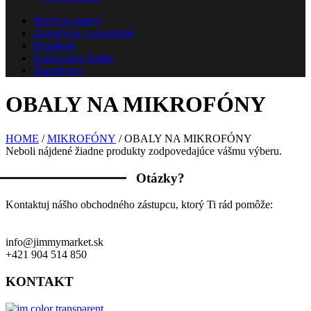
Servis a opravy
Ozvučenie a osvetlenie
Prenájom
Nahrávacie štúdio
Škola
Nové
OBALY NA MIKROFÓNY
HOME
/
MIKROFÓNY
/ OBALY NA MIKROFÓNY
Neboli nájdené žiadne produkty zodpovedajúce vášmu výberu.
Otázky?
Kontaktuj nášho obchodného zástupcu, ktorý Ti rád pomôže:
info@jimmymarket.sk
+421 904 514 850
KONTAKT