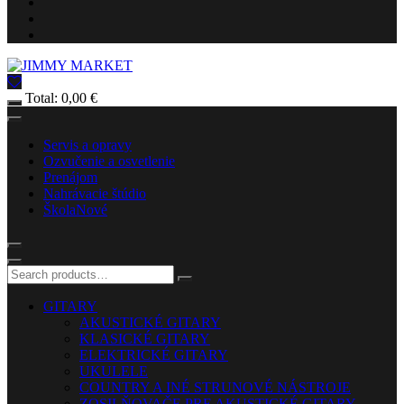
Total:
0,00
€
Servis a opravy
Ozvučenie a osvetlenie
Prenájom
Nahrávacie štúdio
Škola
Nové
GITARY
AKUSTICKÉ GITARY
KLASICKÉ GITARY
ELEKTRICKÉ GITARY
UKULELE
COUNTRY A INÉ STRUNOVÉ NÁSTROJE
ZOSILŇOVAČE PRE AKUSTICKÉ GITARY