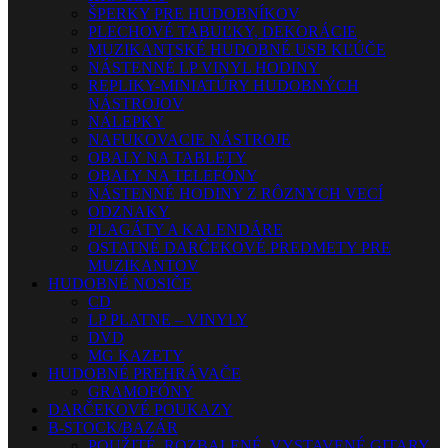
ŠPERKY PRE HUDOBNÍKOV
PLECHOVÉ TABUĽKY, DEKORÁCIE
MUZIKANTSKÉ HUDOBNÉ USB KĽÚČE
NÁSTENNÉ LP VINYL HODINY
REPLIKY-MINIATÚRY HUDOBNÝCH
NÁSTROJOV
NÁLEPKY
NAFUKOVACIE NÁSTROJE
OBALY NA TABLETY
OBALY NA TELEFÓNY
NÁSTENNÉ HODINY Z RÔZNYCH VECÍ
ODZNAKY
PLAGÁTY A KALENDÁRE
OSTATNÉ DARČEKOVÉ PREDMETY PRE
MUZIKANTOV
HUDOBNÉ NOSIČE
CD
LP PLATNE – VINYLY
DVD
MG KAZETY
HUDOBNÉ PREHRÁVAČE
GRAMOFÓNY
DARČEKOVÉ POUKAZY
B-STOCK/BAZÁR
POUŽITÉ, ROZBALENÉ, VYSTAVENÉ GITARY