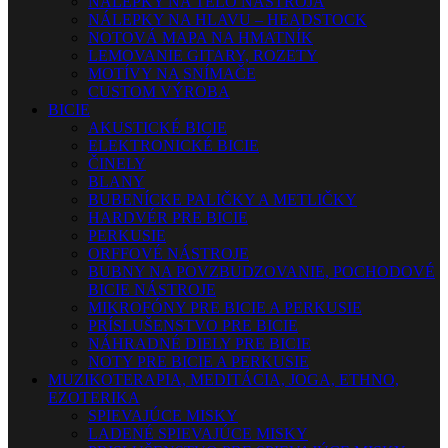
NÁLEPKY NA TELO NÁSTROJA
NÁLEPKY NA HLAVU – HEADSTOCK
NOTOVÁ MAPA NA HMATNÍK
LEMOVANIE GITARY, ROZETY
MOTÍVY NA SNÍMAČE
CUSTOM VÝROBA
BICIE
AKUSTICKÉ BICIE
ELEKTRONICKÉ BICIE
ČINELY
BLANY
BUBENÍCKE PALIČKY A METLIČKY
HARDVÉR PRE BICIE
PERKUSIE
ORFFOVÉ NÁSTROJE
BUBNY NA POVZBUDZOVANIE, POCHODOVÉ
BICIE NÁSTROJE
MIKROFÓNY PRE BICIE A PERKUSIE
PRÍSLUŠENSTVO PRE BICIE
NÁHRADNÉ DIELY PRE BICIE
NOTY PRE BICIE A PERKUSIE
MUZIKOTERAPIA, MEDITÁCIA, JOGA, ETHNO,
EZOTERIKA
SPIEVAJÚCE MISKY
LADENÉ SPIEVAJÚCE MISKY