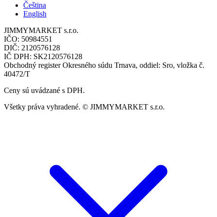
Čeština
English
JIMMYMARKET s.r.o.
IČO: 50984551
DIČ: 2120576128
IČ DPH: SK2120576128
Obchodný register Okresného súdu Trnava, oddiel: Sro, vložka č.
40472/T
Ceny sú uvádzané s DPH.
Všetky práva vyhradené. © JIMMYMARKET s.r.o.