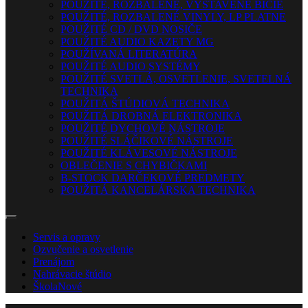
POUŽITÉ, ROZBALENÉ, VYSTAVENÉ BICIE
POUŽITÉ, ROZBALENÉ VINYLY, LP PLATNE
POUŽITÉ CD / DVD NOSIČE
POUŽITÉ AUDIO KAZETY MG
POUŽÍVANÁ LITERATÚRA
POUŽITÉ AUDIO SYSTÉMY
POUŽITÉ SVETLÁ, OSVETLENIE, SVETELNÁ
TECHNIKA
POUŽITÁ ŠTÚDIOVÁ TECHNIKA
POUŽITÁ DROBNÁ ELEKTRONIKA
POUŽITÉ DYCHOVÉ NÁSTROJE
POUŽITÉ SLÁČIKOVÉ NÁSTROJE
POUŽITÉ KLÁVESOVÉ NÁSTROJE
OBLEČENIE S CHYBIČKAMI
B-STOCK DARČEKOVÉ PREDMETY
POUŽITÁ KANCELÁRSKA TECHNIKA
Servis a opravy
Ozvučenie a osvetlenie
Prenájom
Nahrávacie štúdio
Škola
Nové