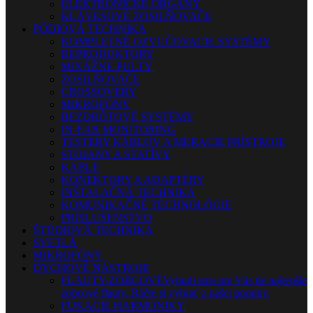
ELEKTRONICKÉ ORGANY
KLÁVESOVÉ ZOSILŇOVAČE
PÓDIOVÁ TECHNIKA
KOMPLETNÉ OZVUČOVACIE SYSTÉMY
REPRODUKTORY
MIXÁŽNE PULTY
ZOSILŇOVAČE
CROSSOVERY
MIKROFÓNY
BEZDRÔTOVÉ SYSTÉMY
IN-EAR MONITORING
TESTERY KÁBLOV A MERACIE PRÍSTROJE
STOJANY A STATÍVY
KÁBLE
KONEKTORY A ADAPTÉRY
INŠTALAČNÁ TECHNIKA
KOMUNIKAČNÉ TECHNOLÓGIE
PRÍSLUŠENSTVO
ŠTÚDIOVÁ TECHNIKA
SVETLÁ
MIKROFÓNY
DYCHOVÉ NÁSTROJE
FLAUTY-ZOBCOVÉ
Vybrali sme pre Vás tie najlepšie
zobcové flauty. Ráčte si vybrať z našej ponuky.
FÚKACIE HARMONIKY