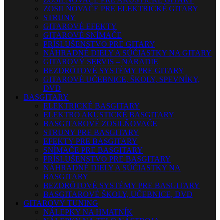
ZOSILŇOVAČE PRE ELEKTRICKÉ GITARY
STRUNY
GITAROVÉ EFEKTY
GITAROVÉ SNÍMAČE
PRÍSLUŠENSTVO PRE GITARY
NÁHRADNÉ DIELY A SÚČIASTKY NA GITARY
GITAROVÝ SERVIS – NÁRADIE
BEZDRÔTOVÉ SYSTÉMY PRE GITARY
GITAROVÉ UČEBNICE, ŠKOLY, SPEVNÍKY,
DVD
BASGITARY
ELEKTRICKÉ BASGITARY
ELEKTRO AKUSTICKÉ BASGITARY
BASGITAROVÉ ZOSILŇOVAČE
STRUNY PRE BASGITARY
EFEKTY PRE BASGITARY
SNÍMAČE PRE BASGITARY
PRÍSLUŠENSTVO PRE BASGITARY
NÁHRADNÉ DIELY A SÚČIASTKY NA
BASGITARY
BEZDRÔTOVÉ SYSTÉMY PRE BASGITARY
BASGITAROVÉ ŠKOLY, UČEBNICE, DVD
GITAROVÝ TUNING
NÁLEPKY NA HMATNÍK