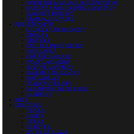
KUFRE PRE KÁBLOVÉ PRÍSLUŠENSTVO
OSTATNÉ KÁBLOVÉ PRÍSLUŠENSTVO
KÁBLOVÉ MOSTÍKY
SŤAHOVACIE PÁSKY
PRÍSLUŠENSTVO
LADIČKY A METRONÓMY
STOJANY
STOLIČKY
ČISTIACE PROSTRIEDKY
SLÚCHADLÁ
CHRÁNIČE SLUCHU
PAMÄŤOVÉ MÉDIÁ
SIEŤOVÉ ADAPTÉRY
BATÉRIE A NABÍJAČKY
ROZVÁDZAČE
ZÁSUVKOVÉ LIŠTY
MULTIFUNKČNÉ NÁRADIE
LAMPIČKY
NOTY
OBLEČENIE
TRIČKÁ
MIKINY
TIELKA
ŠILTOVKY
ŠATKY NA HLAVU