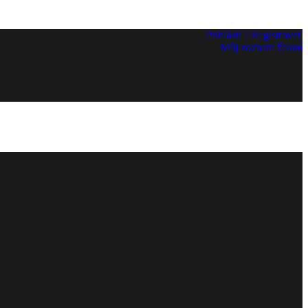
Prihlásiť / Registrovať
Môj zoznam želaní