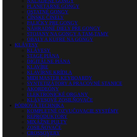
NALADENÉ GONGY
PLANETÁRNE GONGY
OSTATNÉ GONGY
ČÍNSKE ČINELY
PALIČKY PRE GONGY
NÁHRADNÉ DIELY PRE GONGY
STOJANY NA GONGY A TAM-TAMY
OBALY A KUFRE NA GONGY
KLÁVESY
KLÁVESY
STAGE PIÁNA
DIGITÁLNE PIÁNA
KLAVÍRE
KLAVÍRNE KRÍDLA
MIDI MASTER KEYBOARDY
SYNTETIZÁTORY A PRACOVNÉ STANICE
AKORDEÓNY
ELEKTRONICKÉ ORGANY
KLÁVESOVÉ ZOSILŇOVAČE
PÓDIOVÁ TECHNIKA
KOMPLETNÉ OZVUČOVACIE SYSTÉMY
REPRODUKTORY
MIXÁŽNE PULTY
ZOSILŇOVAČE
CROSSOVERY