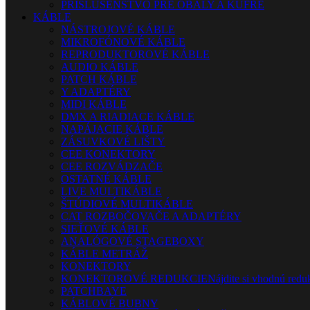
PRÍSLUŠENSTVO PRE OBALY A KUFRE
KÁBLE
NÁSTROJOVÉ KÁBLE
MIKROFÓNOVÉ KÁBLE
REPRODUKTOROVÉ KÁBLE
AUDIO KÁBLE
PATCH KÁBLE
Y ADAPTÉRY
MIDI KÁBLE
DMX A RIADIACE KÁBLE
NAPÁJACIE KÁBLE
ZÁSUVKOVÉ LIŠTY
CEE KONEKTORY
CEE ROZVÁDZAČE
OSTATNÉ KÁBLE
LIVE MULTIKÁBLE
ŠTÚDIOVÉ MULTIKÁBLE
CAT ROZBOČOVAČE A ADAPTÉRY
SIEŤOVÉ KÁBLE
ANALÓGOVÉ STAGEBOXY
KÁBLE METRÁŽ
KONEKTORY
KONEKTOROVÉ REDUKCIE
Nájdite si vhodnú reduk
PATCHBAYE
KÁBLOVÉ BUBNY