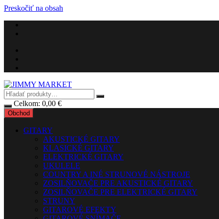
Preskočiť na obsah
Celkom:
0,00
€
Obchod
GITARY
AKUSTICKÉ GITARY
KLASICKÉ GITARY
ELEKTRICKÉ GITARY
UKULELE
COUNTRY A INÉ STRUNOVÉ NÁSTROJE
ZOSILŇOVAČE PRE AKUSTICKÉ GITARY
ZOSILŇOVAČE PRE ELEKTRICKÉ GITARY
STRUNY
GITAROVÉ EFEKTY
GITAROVÉ SNÍMAČE