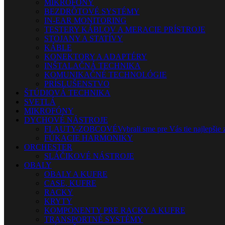
MIKROFÓNY
BEZDRÔTOVÉ SYSTÉMY
IN-EAR MONITORING
TESTERY KÁBLOV A MERACIE PRÍSTROJE
STOJANY A STATÍVY
KÁBLE
KONEKTORY A ADAPTÉRY
INŠTALAČNÁ TECHNIKA
KOMUNIKAČNÉ TECHNOLÓGIE
PRÍSLUŠENSTVO
ŠTÚDIOVÁ TECHNIKA
SVETLÁ
MIKROFÓNY
DYCHOVÉ NÁSTROJE
FLAUTY-ZOBCOVÉ
Vybrali sme pre Vás tie najlepšie 
FÚKACIE HARMONIKY
ORCHESTER
SLÁČIKOVÉ NÁSTROJE
OBALY
OBALY A KUFRE
CASE, KUFRE
RACKY
KRYTY
KOMPONENTY PRE RACKY A KUFRE
TRANSPORTNÉ SYSTÉMY