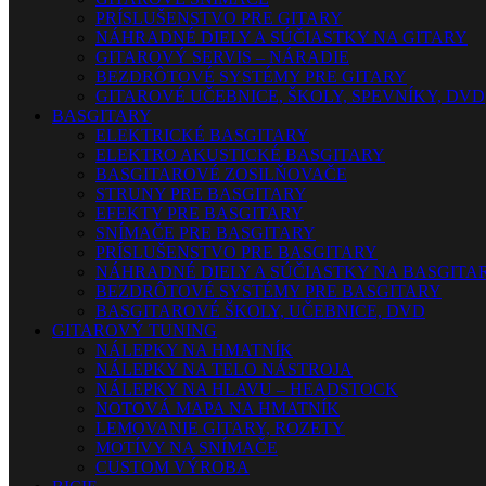
PRÍSLUŠENSTVO PRE GITARY
NÁHRADNÉ DIELY A SÚČIASTKY NA GITARY
GITAROVÝ SERVIS – NÁRADIE
BEZDRÔTOVÉ SYSTÉMY PRE GITARY
GITAROVÉ UČEBNICE, ŠKOLY, SPEVNÍKY, DVD
BASGITARY
ELEKTRICKÉ BASGITARY
ELEKTRO AKUSTICKÉ BASGITARY
BASGITAROVÉ ZOSILŇOVAČE
STRUNY PRE BASGITARY
EFEKTY PRE BASGITARY
SNÍMAČE PRE BASGITARY
PRÍSLUŠENSTVO PRE BASGITARY
NÁHRADNÉ DIELY A SÚČIASTKY NA BASGITA
BEZDRÔTOVÉ SYSTÉMY PRE BASGITARY
BASGITAROVÉ ŠKOLY, UČEBNICE, DVD
GITAROVÝ TUNING
NÁLEPKY NA HMATNÍK
NÁLEPKY NA TELO NÁSTROJA
NÁLEPKY NA HLAVU – HEADSTOCK
NOTOVÁ MAPA NA HMATNÍK
LEMOVANIE GITARY, ROZETY
MOTÍVY NA SNÍMAČE
CUSTOM VÝROBA