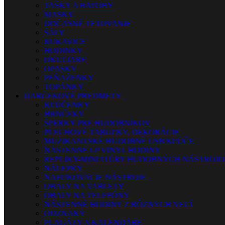
TAŠKY A BATOHY
MASKY
DOČASNÉ TETOVANIE
ŠÁLY
RUKAVICE
HODINKY
OKULIARE
OPASKY
PEŇAŽENKY
TOPÁNKY
DARČEKOVÉ PREDMETY
KĽÚČENKY
HRNČEKY
ŠPERKY PRE HUDOBNÍKOV
PLECHOVÉ TABUĽKY, DEKORÁCIE
MUZIKANTSKÉ HUDOBNÉ USB KĽÚČE
NÁSTENNÉ LP VINYL HODINY
REPLIKY-MINIATÚRY HUDOBNÝCH NÁSTROJ
NÁLEPKY
NAFUKOVACIE NÁSTROJE
OBALY NA TABLETY
OBALY NA TELEFÓNY
NÁSTENNÉ HODINY Z RÔZNYCH VECÍ
ODZNAKY
PLAGÁTY A KALENDÁRE