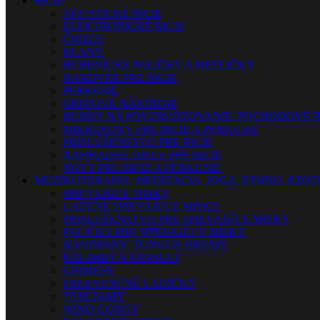
BICIE
AKUSTICKÉ BICIE
ELEKTRONICKÉ BICIE
ČINELY
BLANY
BUBENÍCKE PALIČKY A METLIČKY
HARDVÉR PRE BICIE
PERKUSIE
ORFFOVÉ NÁSTROJE
BUBNY NA POVZBUDZOVANIE, POCHODOVÉ B
MIKROFÓNY PRE BICIE A PERKUSIE
PRÍSLUŠENSTVO PRE BICIE
NÁHRADNÉ DIELY PRE BICIE
NOTY PRE BICIE A PERKUSIE
MUZIKOTERAPIA, MEDITÁCIA, JOGA, ETHNO, EZO
SPIEVAJÚCE MISKY
LADENÉ SPIEVAJÚCE MISKY
PRISLUŠENSTVO PRE SPIEVAJÚCE MISKY
PALIČKY PRE SPIEVAJÚCE MISKY
HANDPANY, TONGUE DRUMY
KALIMBY A SANSULY
CHIMESY
FREKVENČNÉ LADIČKY
TAM-TAMY
WIND GONGY