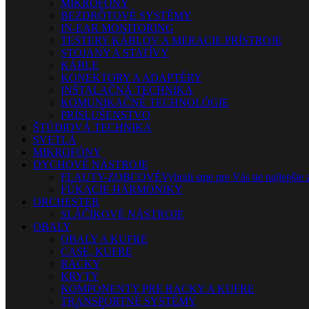
MIKROFÓNY
BEZDRÔTOVÉ SYSTÉMY
IN-EAR MONITORING
TESTERY KÁBLOV A MERACIE PRÍSTROJE
STOJANY A STATÍVY
KÁBLE
KONEKTORY A ADAPTÉRY
INŠTALAČNÁ TECHNIKA
KOMUNIKAČNÉ TECHNOLÓGIE
PRÍSLUŠENSTVO
ŠTÚDIOVÁ TECHNIKA
SVETLÁ
MIKROFÓNY
DYCHOVÉ NÁSTROJE
FLAUTY-ZOBCOVÉ
Vybrali sme pre Vás tie najlepšie 
FÚKACIE HARMONIKY
ORCHESTER
SLÁČIKOVÉ NÁSTROJE
OBALY
OBALY A KUFRE
CASE, KUFRE
RACKY
KRYTY
KOMPONENTY PRE RACKY A KUFRE
TRANSPORTNÉ SYSTÉMY