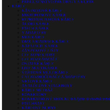
PRÍSLUŠENSTVO PRE OBALY A KUFRE
KÁBLE
NÁSTROJOVÉ KÁBLE
MIKROFÓNOVÉ KÁBLE
REPRODUKTOROVÉ KÁBLE
AUDIO KÁBLE
PATCH KÁBLE
Y ADAPTÉRY
MIDI KÁBLE
DMX A RIADIACE KÁBLE
NAPÁJACIE KÁBLE
ZÁSUVKOVÉ LIŠTY
CEE KONEKTORY
CEE ROZVÁDZAČE
OSTATNÉ KÁBLE
LIVE MULTIKÁBLE
ŠTÚDIOVÉ MULTIKÁBLE
CAT ROZBOČOVAČE A ADAPTÉRY
SIEŤOVÉ KÁBLE
ANALÓGOVÉ STAGEBOXY
KÁBLE METRÁŽ
KONEKTORY
KONEKTOROVÉ REDUKCIE
Nájdite si vhodnú reduk
PATCHBAYE
KÁBLOVÉ BUBNY