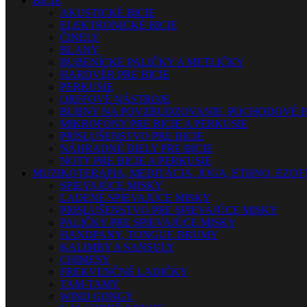
BICIE
AKUSTICKÉ BICIE
ELEKTRONICKÉ BICIE
ČINELY
BLANY
BUBENÍCKE PALIČKY A METLIČKY
HARDVÉR PRE BICIE
PERKUSIE
ORFFOVÉ NÁSTROJE
BUBNY NA POVZBUDZOVANIE, POCHODOVÉ B
MIKROFÓNY PRE BICIE A PERKUSIE
PRÍSLUŠENSTVO PRE BICIE
NÁHRADNÉ DIELY PRE BICIE
NOTY PRE BICIE A PERKUSIE
MUZIKOTERAPIA, MEDITÁCIA, JOGA, ETHNO, EZO
SPIEVAJÚCE MISKY
LADENÉ SPIEVAJÚCE MISKY
PRISLUŠENSTVO PRE SPIEVAJÚCE MISKY
PALIČKY PRE SPIEVAJÚCE MISKY
HANDPANY, TONGUE DRUMY
KALIMBY A SANSULY
CHIMESY
FREKVENČNÉ LADIČKY
TAM-TAMY
WIND GONGY