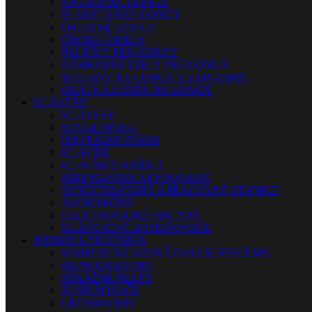
NALADENÉ GONGY
PLANETÁRNE GONGY
OSTATNÉ GONGY
ČÍNSKE ČINELY
PALIČKY PRE GONGY
NÁHRADNÉ DIELY PRE GONGY
STOJANY NA GONGY A TAM-TAMY
OBALY A KUFRE NA GONGY
KLÁVESY
KLÁVESY
STAGE PIÁNA
DIGITÁLNE PIÁNA
KLAVÍRE
KLAVÍRNE KRÍDLA
MIDI MASTER KEYBOARDY
SYNTETIZÁTORY A PRACOVNÉ STANICE
AKORDEÓNY
ELEKTRONICKÉ ORGANY
KLÁVESOVÉ ZOSILŇOVAČE
PÓDIOVÁ TECHNIKA
KOMPLETNÉ OZVUČOVACIE SYSTÉMY
REPRODUKTORY
MIXÁŽNE PULTY
ZOSILŇOVAČE
CROSSOVERY