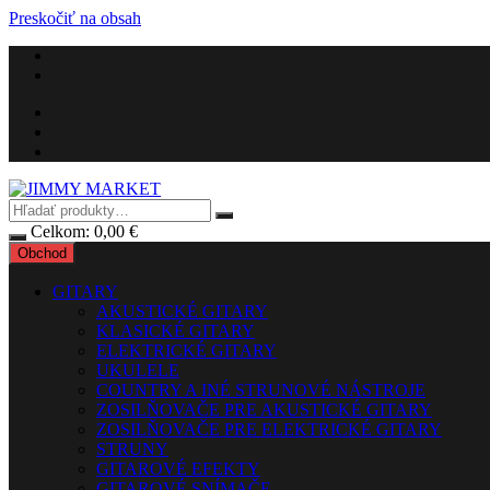
Preskočiť na obsah
Celkom:
0,00
€
Obchod
GITARY
AKUSTICKÉ GITARY
KLASICKÉ GITARY
ELEKTRICKÉ GITARY
UKULELE
COUNTRY A INÉ STRUNOVÉ NÁSTROJE
ZOSILŇOVAČE PRE AKUSTICKÉ GITARY
ZOSILŇOVAČE PRE ELEKTRICKÉ GITARY
STRUNY
GITAROVÉ EFEKTY
GITAROVÉ SNÍMAČE