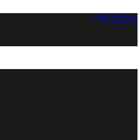
Prihlásiť / Registrovať
Môj zoznam želaní