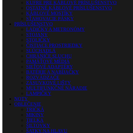
KUFRE PRE KÁBLOVÉ PRÍSLUŠENSTVO
OSTATNÉ KÁBLOVÉ PRÍSLUŠENSTVO
KÁBLOVÉ MOSTÍKY
SŤAHOVACIE PÁSKY
PRÍSLUŠENSTVO
LADIČKY A METRONÓMY
STOJANY
STOLIČKY
ČISTIACE PROSTRIEDKY
SLÚCHADLÁ
CHRÁNIČE SLUCHU
PAMÄŤOVÉ MÉDIÁ
SIEŤOVÉ ADAPTÉRY
BATÉRIE A NABÍJAČKY
ROZVÁDZAČE
ZÁSUVKOVÉ LIŠTY
MULTIFUNKČNÉ NÁRADIE
LAMPIČKY
NOTY
OBLEČENIE
TRIČKÁ
MIKINY
TIELKA
ŠILTOVKY
ŠATKY NA HLAVU