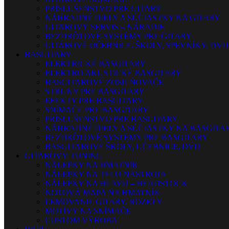
PRÍSLUŠENSTVO PRE GITARY
NÁHRADNÉ DIELY A SÚČIASTKY NA GITARY
GITAROVÝ SERVIS – NÁRADIE
BEZDRÔTOVÉ SYSTÉMY PRE GITARY
GITAROVÉ UČEBNICE, ŠKOLY, SPEVNÍKY, DVD
BASGITARY
ELEKTRICKÉ BASGITARY
ELEKTRO AKUSTICKÉ BASGITARY
BASGITAROVÉ ZOSILŇOVAČE
STRUNY PRE BASGITARY
EFEKTY PRE BASGITARY
SNÍMAČE PRE BASGITARY
PRÍSLUŠENSTVO PRE BASGITARY
NÁHRADNÉ DIELY A SÚČIASTKY NA BASGITA
BEZDRÔTOVÉ SYSTÉMY PRE BASGITARY
BASGITAROVÉ ŠKOLY, UČEBNICE, DVD
GITAROVÝ TUNING
NÁLEPKY NA HMATNÍK
NÁLEPKY NA TELO NÁSTROJA
NÁLEPKY NA HLAVU – HEADSTOCK
NOTOVÁ MAPA NA HMATNÍK
LEMOVANIE GITARY, ROZETY
MOTÍVY NA SNÍMAČE
CUSTOM VÝROBA