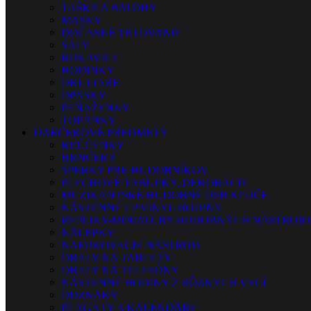
TAŠKY A BATOHY
MASKY
DOČASNÉ TETOVANIE
ŠÁLY
RUKAVICE
HODINKY
OKULIARE
OPASKY
PEŇAŽENKY
TOPÁNKY
DARČEKOVÉ PREDMETY
KĽÚČENKY
HRNČEKY
ŠPERKY PRE HUDOBNÍKOV
PLECHOVÉ TABUĽKY, DEKORÁCIE
MUZIKANTSKÉ HUDOBNÉ USB KĽÚČE
NÁSTENNÉ LP VINYL HODINY
REPLIKY-MINIATÚRY HUDOBNÝCH NÁSTROJ
NÁLEPKY
NAFUKOVACIE NÁSTROJE
OBALY NA TABLETY
OBALY NA TELEFÓNY
NÁSTENNÉ HODINY Z RÔZNYCH VECÍ
ODZNAKY
PLAGÁTY A KALENDÁRE