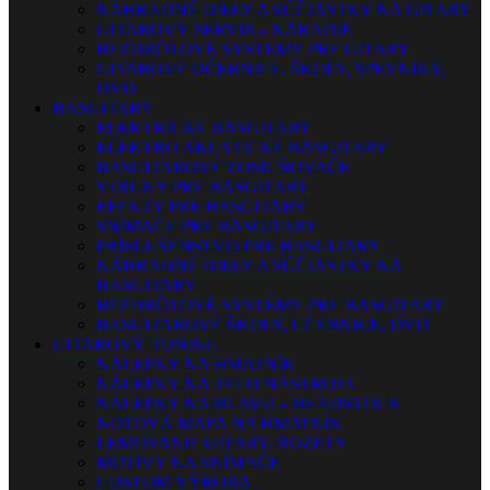
NÁHRADNÉ DIELY A SÚČIASTKY NA GITARY
GITAROVÝ SERVIS – NÁRADIE
BEZDRÔTOVÉ SYSTÉMY PRE GITARY
GITAROVÉ UČEBNICE, ŠKOLY, SPEVNÍKY,
DVD
BASGITARY
ELEKTRICKÉ BASGITARY
ELEKTRO AKUSTICKÉ BASGITARY
BASGITAROVÉ ZOSILŇOVAČE
STRUNY PRE BASGITARY
EFEKTY PRE BASGITARY
SNÍMAČE PRE BASGITARY
PRÍSLUŠENSTVO PRE BASGITARY
NÁHRADNÉ DIELY A SÚČIASTKY NA
BASGITARY
BEZDRÔTOVÉ SYSTÉMY PRE BASGITARY
BASGITAROVÉ ŠKOLY, UČEBNICE, DVD
GITAROVÝ TUNING
NÁLEPKY NA HMATNÍK
NÁLEPKY NA TELO NÁSTROJA
NÁLEPKY NA HLAVU – HEADSTOCK
NOTOVÁ MAPA NA HMATNÍK
LEMOVANIE GITARY, ROZETY
MOTÍVY NA SNÍMAČE
CUSTOM VÝROBA