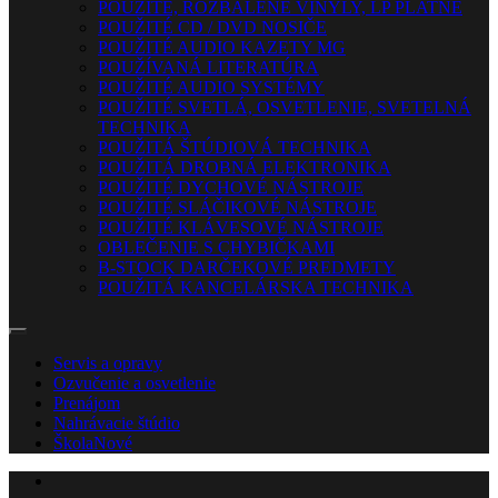
POUŽITÉ, ROZBALENÉ VINYLY, LP PLATNE
POUŽITÉ CD / DVD NOSIČE
POUŽITÉ AUDIO KAZETY MG
POUŽÍVANÁ LITERATÚRA
POUŽITÉ AUDIO SYSTÉMY
POUŽITÉ SVETLÁ, OSVETLENIE, SVETELNÁ
TECHNIKA
POUŽITÁ ŠTÚDIOVÁ TECHNIKA
POUŽITÁ DROBNÁ ELEKTRONIKA
POUŽITÉ DYCHOVÉ NÁSTROJE
POUŽITÉ SLÁČIKOVÉ NÁSTROJE
POUŽITÉ KLÁVESOVÉ NÁSTROJE
OBLEČENIE S CHYBIČKAMI
B-STOCK DARČEKOVÉ PREDMETY
POUŽITÁ KANCELÁRSKA TECHNIKA
Servis a opravy
Ozvučenie a osvetlenie
Prenájom
Nahrávacie štúdio
Škola
Nové