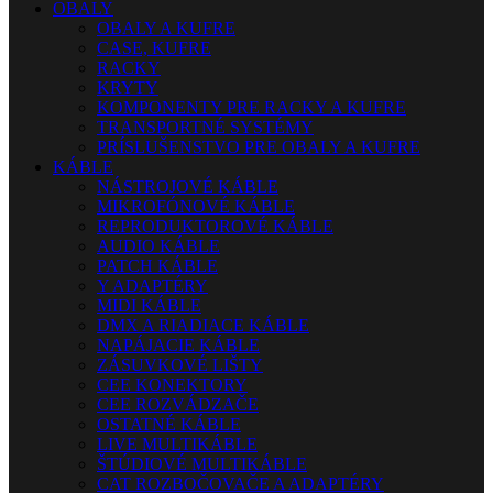
OBALY
OBALY A KUFRE
CASE, KUFRE
RACKY
KRYTY
KOMPONENTY PRE RACKY A KUFRE
TRANSPORTNÉ SYSTÉMY
PRÍSLUŠENSTVO PRE OBALY A KUFRE
KÁBLE
NÁSTROJOVÉ KÁBLE
MIKROFÓNOVÉ KÁBLE
REPRODUKTOROVÉ KÁBLE
AUDIO KÁBLE
PATCH KÁBLE
Y ADAPTÉRY
MIDI KÁBLE
DMX A RIADIACE KÁBLE
NAPÁJACIE KÁBLE
ZÁSUVKOVÉ LIŠTY
CEE KONEKTORY
CEE ROZVÁDZAČE
OSTATNÉ KÁBLE
LIVE MULTIKÁBLE
ŠTÚDIOVÉ MULTIKÁBLE
CAT ROZBOČOVAČE A ADAPTÉRY