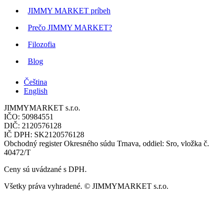
JIMMY MARKET príbeh
Prečo JIMMY MARKET?
Filozofia
Blog
Čeština
English
JIMMYMARKET s.r.o.
IČO: 50984551
DIČ: 2120576128
IČ DPH: SK2120576128
Obchodný register Okresného súdu Trnava, oddiel: Sro, vložka č.
40472/T
Ceny sú uvádzané s DPH.
Všetky práva vyhradené. © JIMMYMARKET s.r.o.