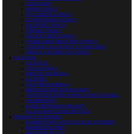
TAM-TAMY
WIND GONGY
NALADENÉ GONGY
PLANETÁRNE GONGY
OSTATNÉ GONGY
ČÍNSKE ČINELY
PALIČKY PRE GONGY
NÁHRADNÉ DIELY PRE GONGY
STOJANY NA GONGY A TAM-TAMY
OBALY A KUFRE NA GONGY
KLÁVESY
KLÁVESY
STAGE PIÁNA
DIGITÁLNE PIÁNA
KLAVÍRE
KLAVÍRNE KRÍDLA
MIDI MASTER KEYBOARDY
SYNTETIZÁTORY A PRACOVNÉ STANICE
AKORDEÓNY
ELEKTRONICKÉ ORGANY
KLÁVESOVÉ ZOSILŇOVAČE
PÓDIOVÁ TECHNIKA
KOMPLETNÉ OZVUČOVACIE SYSTÉMY
REPRODUKTORY
MIXÁŽNE PULTY