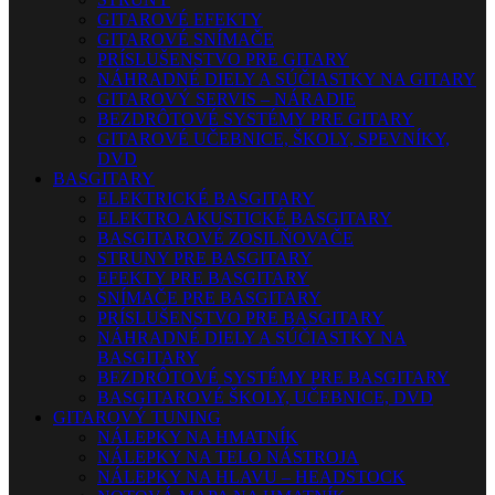
GITAROVÉ EFEKTY
GITAROVÉ SNÍMAČE
PRÍSLUŠENSTVO PRE GITARY
NÁHRADNÉ DIELY A SÚČIASTKY NA GITARY
GITAROVÝ SERVIS – NÁRADIE
BEZDRÔTOVÉ SYSTÉMY PRE GITARY
GITAROVÉ UČEBNICE, ŠKOLY, SPEVNÍKY,
DVD
BASGITARY
ELEKTRICKÉ BASGITARY
ELEKTRO AKUSTICKÉ BASGITARY
BASGITAROVÉ ZOSILŇOVAČE
STRUNY PRE BASGITARY
EFEKTY PRE BASGITARY
SNÍMAČE PRE BASGITARY
PRÍSLUŠENSTVO PRE BASGITARY
NÁHRADNÉ DIELY A SÚČIASTKY NA
BASGITARY
BEZDRÔTOVÉ SYSTÉMY PRE BASGITARY
BASGITAROVÉ ŠKOLY, UČEBNICE, DVD
GITAROVÝ TUNING
NÁLEPKY NA HMATNÍK
NÁLEPKY NA TELO NÁSTROJA
NÁLEPKY NA HLAVU – HEADSTOCK