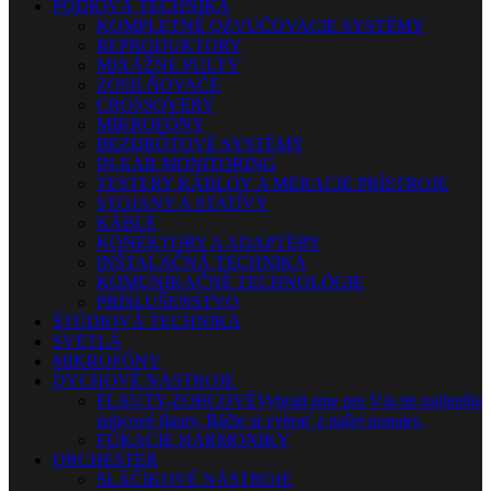
PÓDIOVÁ TECHNIKA
KOMPLETNÉ OZVUČOVACIE SYSTÉMY
REPRODUKTORY
MIXÁŽNE PULTY
ZOSILŇOVAČE
CROSSOVERY
MIKROFÓNY
BEZDRÔTOVÉ SYSTÉMY
IN-EAR MONITORING
TESTERY KÁBLOV A MERACIE PRÍSTROJE
STOJANY A STATÍVY
KÁBLE
KONEKTORY A ADAPTÉRY
INŠTALAČNÁ TECHNIKA
KOMUNIKAČNÉ TECHNOLÓGIE
PRÍSLUŠENSTVO
ŠTÚDIOVÁ TECHNIKA
SVETLÁ
MIKROFÓNY
DYCHOVÉ NÁSTROJE
FLAUTY-ZOBCOVÉ
Vybrali sme pre Vás tie najlepšie
zobcové flauty. Ráčte si vybrať z našej ponuky.
FÚKACIE HARMONIKY
ORCHESTER
SLÁČIKOVÉ NÁSTROJE