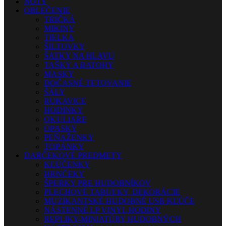
NOTY
OBLEČENIE
TRIČKÁ
MIKINY
TIELKA
ŠILTOVKY
ŠATKY NA HLAVU
TAŠKY A BATOHY
MASKY
DOČASNÉ TETOVANIE
ŠÁLY
RUKAVICE
HODINKY
OKULIARE
OPASKY
PEŇAŽENKY
TOPÁNKY
DARČEKOVÉ PREDMETY
KĽÚČENKY
HRNČEKY
ŠPERKY PRE HUDOBNÍKOV
PLECHOVÉ TABUĽKY, DEKORÁCIE
MUZIKANTSKÉ HUDOBNÉ USB KĽÚČE
NÁSTENNÉ LP VINYL HODINY
REPLIKY-MINIATÚRY HUDOBNÝCH