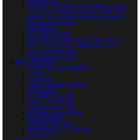
KONEKTORY
KONEKTOROVÉ REDUKCIE
Nájdite si vhodnú
redukciu pre Vaše audio zariadenie a zažite skvelý
komfort + nové možnosti prepojenia pri štúdiovej,
alebo pódiovej aplikácii.
PATCHBAYE
KÁBLOVÉ BUBNY
KUFRE PRE KÁBLOVÉ PRÍSLUŠENSTVO
OSTATNÉ KÁBLOVÉ PRÍSLUŠENSTVO
KÁBLOVÉ MOSTÍKY
SŤAHOVACIE PÁSKY
PRÍSLUŠENSTVO
LADIČKY A METRONÓMY
STOJANY
STOLIČKY
ČISTIACE PROSTRIEDKY
SLÚCHADLÁ
CHRÁNIČE SLUCHU
PAMÄŤOVÉ MÉDIÁ
SIEŤOVÉ ADAPTÉRY
BATÉRIE A NABÍJAČKY
ROZVÁDZAČE
ZÁSUVKOVÉ LIŠTY
MULTIFUNKČNÉ NÁRADIE
LAMPIČKY