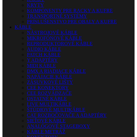
KRYTY
KOMPONENTY PRE RACKY A KUFRE
TRANSPORTNÉ SYSTÉMY
PRÍSLUŠENSTVO PRE OBALY A KUFRE
KÁBLE
NÁSTROJOVÉ KÁBLE
MIKROFÓNOVÉ KÁBLE
REPRODUKTOROVÉ KÁBLE
AUDIO KÁBLE
PATCH KÁBLE
Y ADAPTÉRY
MIDI KÁBLE
DMX A RIADIACE KÁBLE
NAPÁJACIE KÁBLE
ZÁSUVKOVÉ LIŠTY
CEE KONEKTORY
CEE ROZVÁDZAČE
OSTATNÉ KÁBLE
LIVE MULTIKÁBLE
ŠTÚDIOVÉ MULTIKÁBLE
CAT ROZBOČOVAČE A ADAPTÉRY
SIEŤOVÉ KÁBLE
ANALÓGOVÉ STAGEBOXY
KÁBLE METRÁŽ