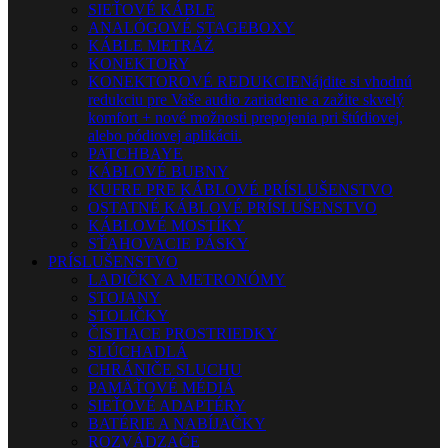
SIEŤOVÉ KÁBLE
ANALÓGOVÉ STAGEBOXY
KÁBLE METRÁŽ
KONEKTORY
KONEKTOROVÉ REDUKCIE
Nájdite si vhodnú
redukciu pre Vaše audio zariadenie a zažite skvelý
komfort + nové možnosti prepojenia pri štúdiovej,
alebo pódiovej aplikácii.
PATCHBAYE
KÁBLOVÉ BUBNY
KUFRE PRE KÁBLOVÉ PRÍSLUŠENSTVO
OSTATNÉ KÁBLOVÉ PRÍSLUŠENSTVO
KÁBLOVÉ MOSTÍKY
SŤAHOVACIE PÁSKY
PRÍSLUŠENSTVO
LADIČKY A METRONÓMY
STOJANY
STOLIČKY
ČISTIACE PROSTRIEDKY
SLÚCHADLÁ
CHRÁNIČE SLUCHU
PAMÄŤOVÉ MÉDIÁ
SIEŤOVÉ ADAPTÉRY
BATÉRIE A NABÍJAČKY
ROZVÁDZAČE