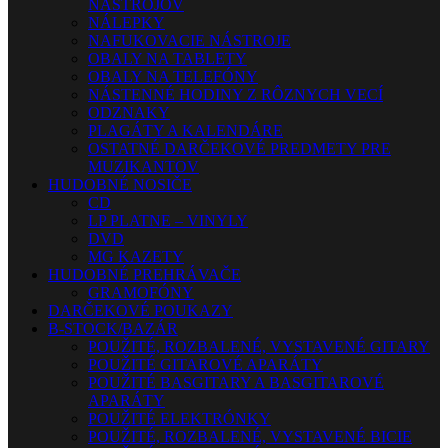
NÁSTROJOV
NÁLEPKY
NAFUKOVACIE NÁSTROJE
OBALY NA TABLETY
OBALY NA TELEFÓNY
NÁSTENNÉ HODINY Z RÔZNYCH VECÍ
ODZNAKY
PLAGÁTY A KALENDÁRE
OSTATNÉ DARČEKOVÉ PREDMETY PRE
MUZIKANTOV
HUDOBNÉ NOSIČE
CD
LP PLATNE – VINYLY
DVD
MG KAZETY
HUDOBNÉ PREHRÁVAČE
GRAMOFÓNY
DARČEKOVÉ POUKAZY
B-STOCK/BAZÁR
POUŽITÉ, ROZBALENÉ, VYSTAVENÉ GITARY
POUŽITÉ GITAROVÉ APARÁTY
POUŽITÉ BASGITARY A BASGITAROVÉ
APARÁTY
POUŽITÉ ELEKTRÓNKY
POUŽITÉ, ROZBALENÉ, VYSTAVENÉ BICIE