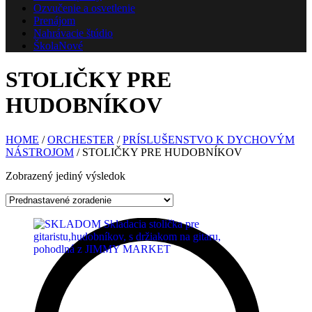
Ozvučenie a osvetlenie
Prenájom
Nahrávacie štúdio
Škola
Nové
STOLIČKY PRE
HUDOBNÍKOV
HOME
/
ORCHESTER
/
PRÍSLUŠENSTVO K DYCHOVÝM
NÁSTROJOM
/ STOLIČKY PRE HUDOBNÍKOV
Zobrazený jediný výsledok