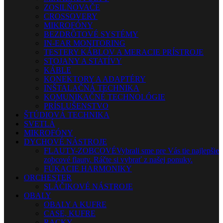
ZOSILŇOVAČE
CROSSOVERY
MIKROFÓNY
BEZDRÔTOVÉ SYSTÉMY
IN-EAR MONITORING
TESTERY KÁBLOV A MERACIE PRÍSTROJE
STOJANY A STATÍVY
KÁBLE
KONEKTORY A ADAPTÉRY
INŠTALAČNÁ TECHNIKA
KOMUNIKAČNÉ TECHNOLÓGIE
PRÍSLUŠENSTVO
ŠTÚDIOVÁ TECHNIKA
SVETLÁ
MIKROFÓNY
DYCHOVÉ NÁSTROJE
FLAUTY-ZOBCOVÉ
Vybrali sme pre Vás tie najlepšie
zobcové flauty. Ráčte si vybrať z našej ponuky.
FÚKACIE HARMONIKY
ORCHESTER
SLÁČIKOVÉ NÁSTROJE
OBALY
OBALY A KUFRE
CASE, KUFRE
RACKY