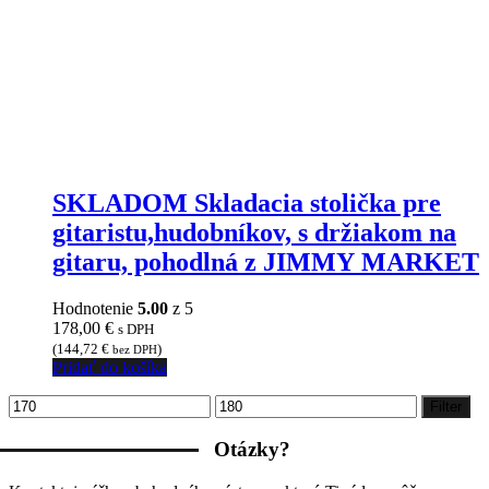
SKLADOM Skladacia stolička pre
gitaristu,hudobníkov, s držiakom na
gitaru, pohodlná z JIMMY MARKET
Hodnotenie
5.00
z 5
178,00
€
s DPH
(
144,72
€
)
bez DPH
Pridať do košíka
Minimálna
Maximálna
Filter
cena
cena
Otázky?