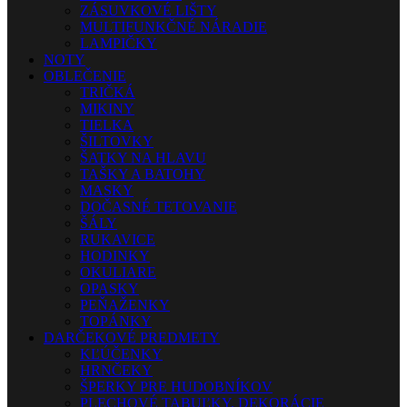
ZÁSUVKOVÉ LIŠTY
MULTIFUNKČNÉ NÁRADIE
LAMPIČKY
NOTY
OBLEČENIE
TRIČKÁ
MIKINY
TIELKA
ŠILTOVKY
ŠATKY NA HLAVU
TAŠKY A BATOHY
MASKY
DOČASNÉ TETOVANIE
ŠÁLY
RUKAVICE
HODINKY
OKULIARE
OPASKY
PEŇAŽENKY
TOPÁNKY
DARČEKOVÉ PREDMETY
KĽÚČENKY
HRNČEKY
ŠPERKY PRE HUDOBNÍKOV
PLECHOVÉ TABUĽKY, DEKORÁCIE