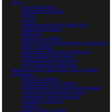
BICIE
AKUSTICKÉ BICIE
ELEKTRONICKÉ BICIE
ČINELY
BLANY
BUBENÍCKE PALIČKY A METLIČKY
HARDVÉR PRE BICIE
PERKUSIE
ORFFOVÉ NÁSTROJE
BUBNY NA POVZBUDZOVANIE, POCHODOVÉ
BICIE NÁSTROJE
MIKROFÓNY PRE BICIE A PERKUSIE
PRÍSLUŠENSTVO PRE BICIE
NÁHRADNÉ DIELY PRE BICIE
NOTY PRE BICIE A PERKUSIE
MUZIKOTERAPIA, MEDITÁCIA, JOGA, ETHNO,
EZOTERIKA
SPIEVAJÚCE MISKY
LADENÉ SPIEVAJÚCE MISKY
PRISLUŠENSTVO PRE SPIEVAJÚCE MISKY
PALIČKY PRE SPIEVAJÚCE MISKY
HANDPANY, TONGUE DRUMY
KALIMBY A SANSULY
CHIMESY
FREKVENČNÉ LADIČKY