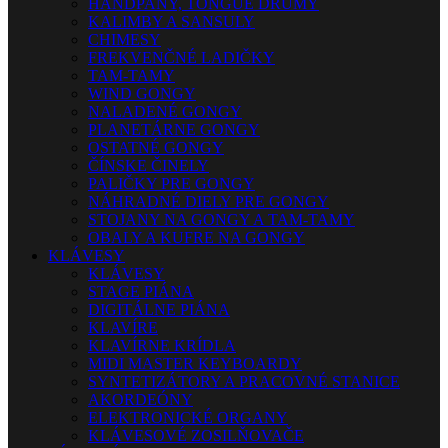
HANDPANY, TONGUE DRUMY
KALIMBY A SANSULY
CHIMESY
FREKVENČNÉ LADIČKY
TAM-TAMY
WIND GONGY
NALADENÉ GONGY
PLANETÁRNE GONGY
OSTATNÉ GONGY
ČÍNSKE ČINELY
PALIČKY PRE GONGY
NÁHRADNÉ DIELY PRE GONGY
STOJANY NA GONGY A TAM-TAMY
OBALY A KUFRE NA GONGY
KLÁVESY
KLÁVESY
STAGE PIÁNA
DIGITÁLNE PIÁNA
KLAVÍRE
KLAVÍRNE KRÍDLA
MIDI MASTER KEYBOARDY
SYNTETIZÁTORY A PRACOVNÉ STANICE
AKORDEÓNY
ELEKTRONICKÉ ORGANY
KLÁVESOVÉ ZOSILŇOVAČE