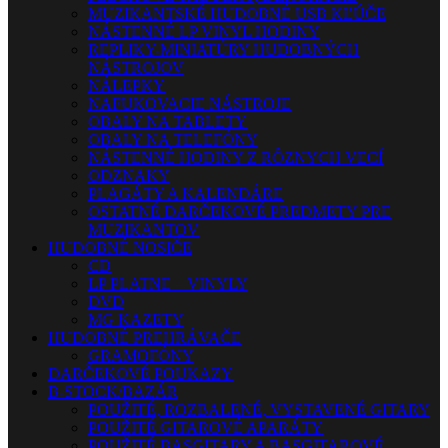
MUZIKANTSKÉ HUDOBNÉ USB KĽÚČE
NÁSTENNÉ LP VINYL HODINY
REPLIKY-MINIATÚRY HUDOBNÝCH
NÁSTROJOV
NÁLEPKY
NAFUKOVACIE NÁSTROJE
OBALY NA TABLETY
OBALY NA TELEFÓNY
NÁSTENNÉ HODINY Z RÔZNYCH VECÍ
ODZNAKY
PLAGÁTY A KALENDÁRE
OSTATNÉ DARČEKOVÉ PREDMETY PRE
MUZIKANTOV
HUDOBNÉ NOSIČE
CD
LP PLATNE – VINYLY
DVD
MG KAZETY
HUDOBNÉ PREHRÁVAČE
GRAMOFÓNY
DARČEKOVÉ POUKAZY
B-STOCK/BAZÁR
POUŽITÉ, ROZBALENÉ, VYSTAVENÉ GITARY
POUŽITÉ GITAROVÉ APARÁTY
POUŽITÉ BASGITARY A BASGITAROVÉ