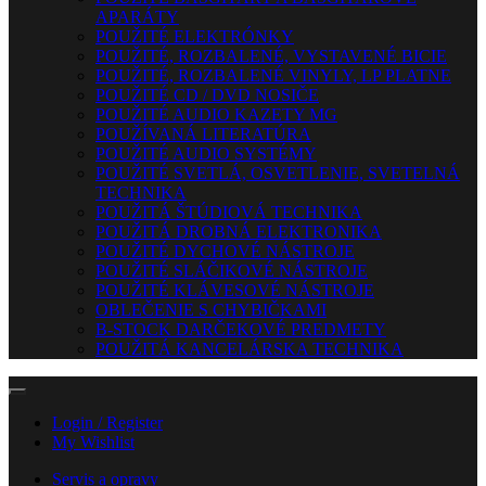
APARÁTY
POUŽITÉ ELEKTRÓNKY
POUŽITÉ, ROZBALENÉ, VYSTAVENÉ BICIE
POUŽITÉ, ROZBALENÉ VINYLY, LP PLATNE
POUŽITÉ CD / DVD NOSIČE
POUŽITÉ AUDIO KAZETY MG
POUŽÍVANÁ LITERATÚRA
POUŽITÉ AUDIO SYSTÉMY
POUŽITÉ SVETLÁ, OSVETLENIE, SVETELNÁ
TECHNIKA
POUŽITÁ ŠTÚDIOVÁ TECHNIKA
POUŽITÁ DROBNÁ ELEKTRONIKA
POUŽITÉ DYCHOVÉ NÁSTROJE
POUŽITÉ SLÁČIKOVÉ NÁSTROJE
POUŽITÉ KLÁVESOVÉ NÁSTROJE
OBLEČENIE S CHYBIČKAMI
B-STOCK DARČEKOVÉ PREDMETY
POUŽITÁ KANCELÁRSKA TECHNIKA
Login / Register
My Wishlist
Servis a opravy