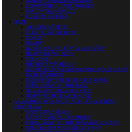
NOTOVÁ MAPA NA HMATNÍK
LEMOVANIE GITARY, ROZETY
MOTÍVY NA SNÍMAČE
CUSTOM VÝROBA
BICIE
AKUSTICKÉ BICIE
ELEKTRONICKÉ BICIE
ČINELY
BLANY
BUBENÍCKE PALIČKY A METLIČKY
HARDVÉR PRE BICIE
PERKUSIE
ORFFOVÉ NÁSTROJE
BUBNY NA POVZBUDZOVANIE, POCHODOVÉ
BICIE NÁSTROJE
MIKROFÓNY PRE BICIE A PERKUSIE
PRÍSLUŠENSTVO PRE BICIE
NÁHRADNÉ DIELY PRE BICIE
NOTY PRE BICIE A PERKUSIE
MUZIKOTERAPIA, MEDITÁCIA, JOGA, ETHNO,
EZOTERIKA
SPIEVAJÚCE MISKY
LADENÉ SPIEVAJÚCE MISKY
PRISLUŠENSTVO PRE SPIEVAJÚCE MISKY
PALIČKY PRE SPIEVAJÚCE MISKY