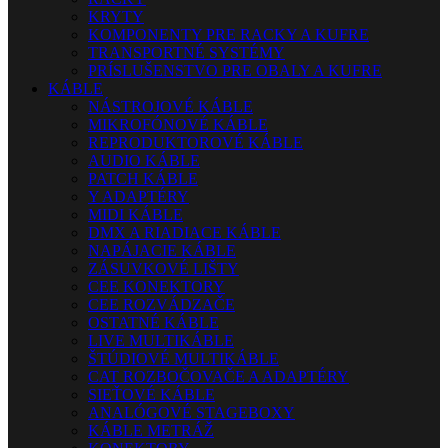
KRYTY
KOMPONENTY PRE RACKY A KUFRE
TRANSPORTNÉ SYSTÉMY
PRÍSLUŠENSTVO PRE OBALY A KUFRE
KÁBLE
NÁSTROJOVÉ KÁBLE
MIKROFÓNOVÉ KÁBLE
REPRODUKTOROVÉ KÁBLE
AUDIO KÁBLE
PATCH KÁBLE
Y ADAPTÉRY
MIDI KÁBLE
DMX A RIADIACE KÁBLE
NAPÁJACIE KÁBLE
ZÁSUVKOVÉ LIŠTY
CEE KONEKTORY
CEE ROZVÁDZAČE
OSTATNÉ KÁBLE
LIVE MULTIKÁBLE
ŠTÚDIOVÉ MULTIKÁBLE
CAT ROZBOČOVAČE A ADAPTÉRY
SIEŤOVÉ KÁBLE
ANALÓGOVÉ STAGEBOXY
KÁBLE METRÁŽ