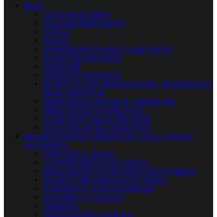
BICIE
AKUSTICKÉ BICIE
ELEKTRONICKÉ BICIE
ČINELY
BLANY
BUBENÍCKE PALIČKY A METLIČKY
HARDVÉR PRE BICIE
PERKUSIE
ORFFOVÉ NÁSTROJE
BUBNY NA POVZBUDZOVANIE, POCHODOVÉ
BICIE NÁSTROJE
MIKROFÓNY PRE BICIE A PERKUSIE
PRÍSLUŠENSTVO PRE BICIE
NÁHRADNÉ DIELY PRE BICIE
NOTY PRE BICIE A PERKUSIE
MUZIKOTERAPIA, MEDITÁCIA, JOGA, ETHNO,
EZOTERIKA
SPIEVAJÚCE MISKY
LADENÉ SPIEVAJÚCE MISKY
PRISLUŠENSTVO PRE SPIEVAJÚCE MISKY
PALIČKY PRE SPIEVAJÚCE MISKY
HANDPANY, TONGUE DRUMY
KALIMBY A SANSULY
CHIMESY
FREKVENČNÉ LADIČKY