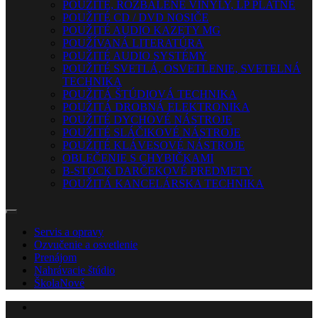
POUŽITÉ, ROZBALENÉ VINYLY, LP PLATNE
POUŽITÉ CD / DVD NOSIČE
POUŽITÉ AUDIO KAZETY MG
POUŽÍVANÁ LITERATÚRA
POUŽITÉ AUDIO SYSTÉMY
POUŽITÉ SVETLÁ, OSVETLENIE, SVETELNÁ
TECHNIKA
POUŽITÁ ŠTÚDIOVÁ TECHNIKA
POUŽITÁ DROBNÁ ELEKTRONIKA
POUŽITÉ DYCHOVÉ NÁSTROJE
POUŽITÉ SLÁČIKOVÉ NÁSTROJE
POUŽITÉ KLÁVESOVÉ NÁSTROJE
OBLEČENIE S CHYBIČKAMI
B-STOCK DARČEKOVÉ PREDMETY
POUŽITÁ KANCELÁRSKA TECHNIKA
Servis a opravy
Ozvučenie a osvetlenie
Prenájom
Nahrávacie štúdio
Škola
Nové