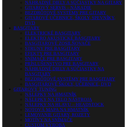
NÁHRADNÉ DIELY A SÚČIASTKY NA GITARY
GITAROVÝ SERVIS – NÁRADIE
BEZDRÔTOVÉ SYSTÉMY PRE GITARY
GITAROVÉ UČEBNICE, ŠKOLY, SPEVNÍKY,
DVD
BASGITARY
ELEKTRICKÉ BASGITARY
ELEKTRO AKUSTICKÉ BASGITARY
BASGITAROVÉ ZOSILŇOVAČE
STRUNY PRE BASGITARY
EFEKTY PRE BASGITARY
SNÍMAČE PRE BASGITARY
PRÍSLUŠENSTVO PRE BASGITARY
NÁHRADNÉ DIELY A SÚČIASTKY NA
BASGITARY
BEZDRÔTOVÉ SYSTÉMY PRE BASGITARY
BASGITAROVÉ ŠKOLY, UČEBNICE, DVD
GITAROVÝ TUNING
NÁLEPKY NA HMATNÍK
NÁLEPKY NA TELO NÁSTROJA
NÁLEPKY NA HLAVU – HEADSTOCK
NOTOVÁ MAPA NA HMATNÍK
LEMOVANIE GITARY, ROZETY
MOTÍVY NA SNÍMAČE
CUSTOM VÝROBA