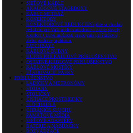
SIEŤOVÉ KÁBLE
ANALÓGOVÉ STAGEBOXY
KÁBLE METRÁŽ
KONEKTORY
KONEKTOROVÉ REDUKCIE
Nájdite si vhodnú
redukciu pre Vaše audio zariadenie a zažite skvelý
komfort + nové možnosti prepojenia pri štúdiovej,
alebo pódiovej aplikácii.
PATCHBAYE
KÁBLOVÉ BUBNY
KUFRE PRE KÁBLOVÉ PRÍSLUŠENSTVO
OSTATNÉ KÁBLOVÉ PRÍSLUŠENSTVO
KÁBLOVÉ MOSTÍKY
SŤAHOVACIE PÁSKY
PRÍSLUŠENSTVO
LADIČKY A METRONÓMY
STOJANY
STOLIČKY
ČISTIACE PROSTRIEDKY
SLÚCHADLÁ
CHRÁNIČE SLUCHU
PAMÄŤOVÉ MÉDIÁ
SIEŤOVÉ ADAPTÉRY
BATÉRIE A NABÍJAČKY
ROZVÁDZAČE