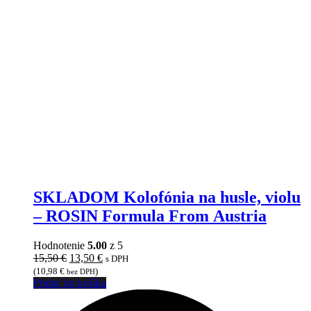
SKLADOM Kolofónia na husle, violu
– ROSIN Formula From Austria
Hodnotenie
5.00
z 5
Pôvodná
Aktuálna
15,50
€
13,50
€
s DPH
cena
cena
(
10,98
€
)
bez DPH
bola:
je:
Pridať do košíka
15,50 €.
13,50 €.