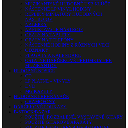
MUZIKANTSKÉ HUDOBNÉ USB KĽÚČE
NÁSTENNÉ LP VINYL HODINY
REPLIKY-MINIATÚRY HUDOBNÝCH
NÁSTROJOV
NÁLEPKY
NAFUKOVACIE NÁSTROJE
OBALY NA TABLETY
OBALY NA TELEFÓNY
NÁSTENNÉ HODINY Z RÔZNYCH VECÍ
ODZNAKY
PLAGÁTY A KALENDÁRE
OSTATNÉ DARČEKOVÉ PREDMETY PRE
MUZIKANTOV
HUDOBNÉ NOSIČE
CD
LP PLATNE – VINYLY
DVD
MG KAZETY
HUDOBNÉ PREHRÁVAČE
GRAMOFÓNY
DARČEKOVÉ POUKAZY
B-STOCK/BAZÁR
POUŽITÉ, ROZBALENÉ, VYSTAVENÉ GITARY
POUŽITÉ GITAROVÉ APARÁTY
POUŽITÉ BASGITARY A BASGITAROVÉ