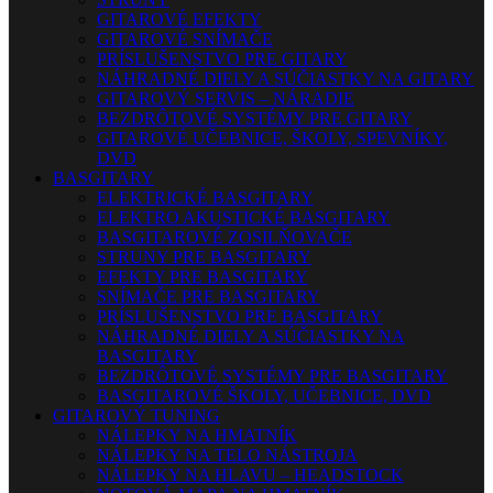
GITAROVÉ EFEKTY
GITAROVÉ SNÍMAČE
PRÍSLUŠENSTVO PRE GITARY
NÁHRADNÉ DIELY A SÚČIASTKY NA GITARY
GITAROVÝ SERVIS – NÁRADIE
BEZDRÔTOVÉ SYSTÉMY PRE GITARY
GITAROVÉ UČEBNICE, ŠKOLY, SPEVNÍKY,
DVD
BASGITARY
ELEKTRICKÉ BASGITARY
ELEKTRO AKUSTICKÉ BASGITARY
BASGITAROVÉ ZOSILŇOVAČE
STRUNY PRE BASGITARY
EFEKTY PRE BASGITARY
SNÍMAČE PRE BASGITARY
PRÍSLUŠENSTVO PRE BASGITARY
NÁHRADNÉ DIELY A SÚČIASTKY NA
BASGITARY
BEZDRÔTOVÉ SYSTÉMY PRE BASGITARY
BASGITAROVÉ ŠKOLY, UČEBNICE, DVD
GITAROVÝ TUNING
NÁLEPKY NA HMATNÍK
NÁLEPKY NA TELO NÁSTROJA
NÁLEPKY NA HLAVU – HEADSTOCK