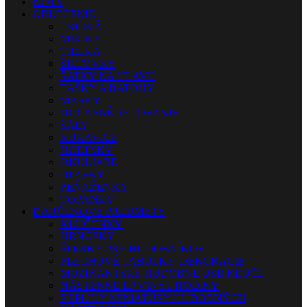
NOTY
OBLEČENIE
TRIČKÁ
MIKINY
TIELKA
ŠILTOVKY
ŠATKY NA HLAVU
TAŠKY A BATOHY
MASKY
DOČASNÉ TETOVANIE
ŠÁLY
RUKAVICE
HODINKY
OKULIARE
OPASKY
PEŇAŽENKY
TOPÁNKY
DARČEKOVÉ PREDMETY
KĽÚČENKY
HRNČEKY
ŠPERKY PRE HUDOBNÍKOV
PLECHOVÉ TABUĽKY, DEKORÁCIE
MUZIKANTSKÉ HUDOBNÉ USB KĽÚČE
NÁSTENNÉ LP VINYL HODINY
REPLIKY-MINIATÚRY HUDOBNÝCH