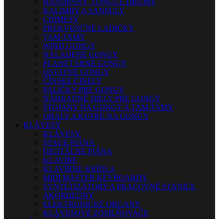
HANDPANY, TONGUE DRUMY
KALIMBY A SANSULY
CHIMESY
FREKVENČNÉ LADIČKY
TAM-TAMY
WIND GONGY
NALADENÉ GONGY
PLANETÁRNE GONGY
OSTATNÉ GONGY
ČÍNSKE ČINELY
PALIČKY PRE GONGY
NÁHRADNÉ DIELY PRE GONGY
STOJANY NA GONGY A TAM-TAMY
OBALY A KUFRE NA GONGY
KLÁVESY
KLÁVESY
STAGE PIÁNA
DIGITÁLNE PIÁNA
KLAVÍRE
KLAVÍRNE KRÍDLA
MIDI MASTER KEYBOARDY
SYNTETIZÁTORY A PRACOVNÉ STANICE
AKORDEÓNY
ELEKTRONICKÉ ORGANY
KLÁVESOVÉ ZOSILŇOVAČE