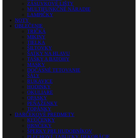
ZÁSUVKOVÉ LIŠTY
MULTIFUNKČNÉ NÁRADIE
LAMPIČKY
NOTY
OBLEČENIE
TRIČKÁ
MIKINY
TIELKA
ŠILTOVKY
ŠATKY NA HLAVU
TAŠKY A BATOHY
MASKY
DOČASNÉ TETOVANIE
ŠÁLY
RUKAVICE
HODINKY
OKULIARE
OPASKY
PEŇAŽENKY
TOPÁNKY
DARČEKOVÉ PREDMETY
KĽÚČENKY
HRNČEKY
ŠPERKY PRE HUDOBNÍKOV
PLECHOVÉ TABUĽKY, DEKORÁCIE