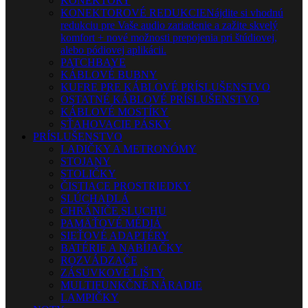
KONEKTORY
KONEKTOROVÉ REDUKCIE
Nájdite si vhodnú
redukciu pre Vaše audio zariadenie a zažite skvelý
komfort + nové možnosti prepojenia pri štúdiovej,
alebo pódiovej aplikácii.
PATCHBAYE
KÁBLOVÉ BUBNY
KUFRE PRE KÁBLOVÉ PRÍSLUŠENSTVO
OSTATNÉ KÁBLOVÉ PRÍSLUŠENSTVO
KÁBLOVÉ MOSTÍKY
SŤAHOVACIE PÁSKY
PRÍSLUŠENSTVO
LADIČKY A METRONÓMY
STOJANY
STOLIČKY
ČISTIACE PROSTRIEDKY
SLÚCHADLÁ
CHRÁNIČE SLUCHU
PAMÄŤOVÉ MÉDIÁ
SIEŤOVÉ ADAPTÉRY
BATÉRIE A NABÍJAČKY
ROZVÁDZAČE
ZÁSUVKOVÉ LIŠTY
MULTIFUNKČNÉ NÁRADIE
LAMPIČKY