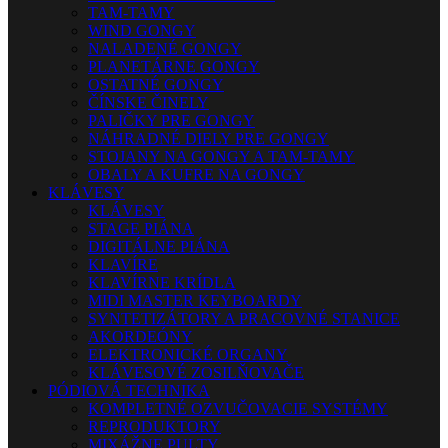
TAM-TAMY
WIND GONGY
NALADENÉ GONGY
PLANETÁRNE GONGY
OSTATNÉ GONGY
ČÍNSKE ČINELY
PALIČKY PRE GONGY
NÁHRADNÉ DIELY PRE GONGY
STOJANY NA GONGY A TAM-TAMY
OBALY A KUFRE NA GONGY
KLÁVESY
KLÁVESY
STAGE PIÁNA
DIGITÁLNE PIÁNA
KLAVÍRE
KLAVÍRNE KRÍDLA
MIDI MASTER KEYBOARDY
SYNTETIZÁTORY A PRACOVNÉ STANICE
AKORDEÓNY
ELEKTRONICKÉ ORGANY
KLÁVESOVÉ ZOSILŇOVAČE
PÓDIOVÁ TECHNIKA
KOMPLETNÉ OZVUČOVACIE SYSTÉMY
REPRODUKTORY
MIXÁŽNE PULTY