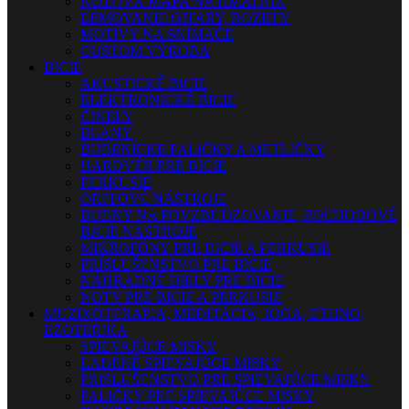
NOTOVÁ MAPA NA HMATNÍK
LEMOVANIE GITARY, ROZETY
MOTÍVY NA SNÍMAČE
CUSTOM VÝROBA
BICIE
AKUSTICKÉ BICIE
ELEKTRONICKÉ BICIE
ČINELY
BLANY
BUBENÍCKE PALIČKY A METLIČKY
HARDVÉR PRE BICIE
PERKUSIE
ORFFOVÉ NÁSTROJE
BUBNY NA POVZBUDZOVANIE, POCHODOVÉ
BICIE NÁSTROJE
MIKROFÓNY PRE BICIE A PERKUSIE
PRÍSLUŠENSTVO PRE BICIE
NÁHRADNÉ DIELY PRE BICIE
NOTY PRE BICIE A PERKUSIE
MUZIKOTERAPIA, MEDITÁCIA, JOGA, ETHNO,
EZOTERIKA
SPIEVAJÚCE MISKY
LADENÉ SPIEVAJÚCE MISKY
PRISLUŠENSTVO PRE SPIEVAJÚCE MISKY
PALIČKY PRE SPIEVAJÚCE MISKY