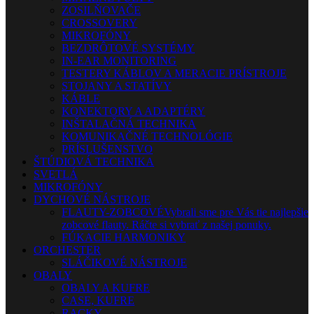
ZOSILŇOVAČE
CROSSOVERY
MIKROFÓNY
BEZDRÔTOVÉ SYSTÉMY
IN-EAR MONITORING
TESTERY KÁBLOV A MERACIE PRÍSTROJE
STOJANY A STATÍVY
KÁBLE
KONEKTORY A ADAPTÉRY
INŠTALAČNÁ TECHNIKA
KOMUNIKAČNÉ TECHNOLÓGIE
PRÍSLUŠENSTVO
ŠTÚDIOVÁ TECHNIKA
SVETLÁ
MIKROFÓNY
DYCHOVÉ NÁSTROJE
FLAUTY-ZOBCOVÉ
Vybrali sme pre Vás tie najlepšie
zobcové flauty. Ráčte si vybrať z našej ponuky.
FÚKACIE HARMONIKY
ORCHESTER
SLÁČIKOVÉ NÁSTROJE
OBALY
OBALY A KUFRE
CASE, KUFRE
RACKY