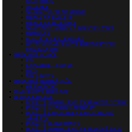
NÁSTROJOV
NÁLEPKY
NAFUKOVACIE NÁSTROJE
OBALY NA TABLETY
OBALY NA TELEFÓNY
NÁSTENNÉ HODINY Z RÔZNYCH VECÍ
ODZNAKY
PLAGÁTY A KALENDÁRE
OSTATNÉ DARČEKOVÉ PREDMETY PRE
MUZIKANTOV
HUDOBNÉ NOSIČE
CD
LP PLATNE – VINYLY
DVD
MG KAZETY
HUDOBNÉ PREHRÁVAČE
GRAMOFÓNY
DARČEKOVÉ POUKAZY
B-STOCK/BAZÁR
POUŽITÉ, ROZBALENÉ, VYSTAVENÉ GITARY
POUŽITÉ GITAROVÉ APARÁTY
POUŽITÉ BASGITARY A BASGITAROVÉ
APARÁTY
POUŽITÉ ELEKTRÓNKY
POUŽITÉ, ROZBALENÉ, VYSTAVENÉ BICIE