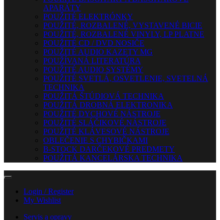
APARÁTY
POUŽITÉ ELEKTRÓNKY
POUŽITÉ, ROZBALENÉ, VYSTAVENÉ BICIE
POUŽITÉ, ROZBALENÉ VINYLY, LP PLATNE
POUŽITÉ CD / DVD NOSIČE
POUŽITÉ AUDIO KAZETY MG
POUŽÍVANÁ LITERATÚRA
POUŽITÉ AUDIO SYSTÉMY
POUŽITÉ SVETLÁ, OSVETLENIE, SVETELNÁ
TECHNIKA
POUŽITÁ ŠTÚDIOVÁ TECHNIKA
POUŽITÁ DROBNÁ ELEKTRONIKA
POUŽITÉ DYCHOVÉ NÁSTROJE
POUŽITÉ SLÁČIKOVÉ NÁSTROJE
POUŽITÉ KLÁVESOVÉ NÁSTROJE
OBLEČENIE S CHYBIČKAMI
B-STOCK DARČEKOVÉ PREDMETY
POUŽITÁ KANCELÁRSKA TECHNIKA
Login / Register
My Wishlist
Servis a opravy