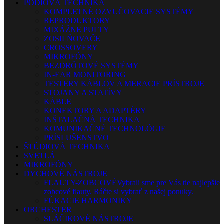
PÓDIOVÁ TECHNIKA
KOMPLETNÉ OZVUČOVACIE SYSTÉMY
REPRODUKTORY
MIXÁŽNE PULTY
ZOSILŇOVAČE
CROSSOVERY
MIKROFÓNY
BEZDRÔTOVÉ SYSTÉMY
IN-EAR MONITORING
TESTERY KÁBLOV A MERACIE PRÍSTROJE
STOJANY A STATÍVY
KÁBLE
KONEKTORY A ADAPTÉRY
INŠTALAČNÁ TECHNIKA
KOMUNIKAČNÉ TECHNOLÓGIE
PRÍSLUŠENSTVO
ŠTÚDIOVÁ TECHNIKA
SVETLÁ
MIKROFÓNY
DYCHOVÉ NÁSTROJE
FLAUTY-ZOBCOVÉ
Vybrali sme pre Vás tie najlepšie
zobcové flauty. Ráčte si vybrať z našej ponuky.
FÚKACIE HARMONIKY
ORCHESTER
SLÁČIKOVÉ NÁSTROJE