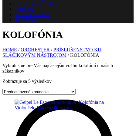
Ozvučenie a osvetlenie
Prenájom
Nahrávacie štúdio
Škola
Nové
KOLOFÓNIA
HOME
/
ORCHESTER
/
PRÍSLUŠENSTVO KU
SLÁČIKOVÝM NÁSTROJOM
/ KOLOFÓNIA
Vybrali sme pre Vás najčastejšiu voľbu kolofónií u našich
zákazníkov
Zobrazuje sa 5 výsledkov