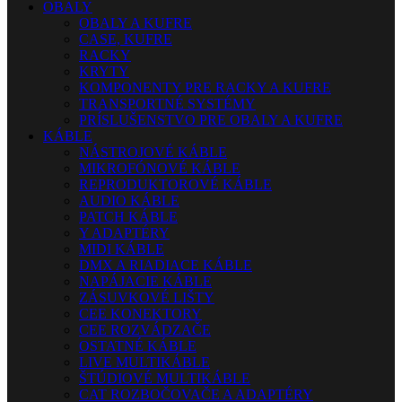
OBALY
OBALY A KUFRE
CASE, KUFRE
RACKY
KRYTY
KOMPONENTY PRE RACKY A KUFRE
TRANSPORTNÉ SYSTÉMY
PRÍSLUŠENSTVO PRE OBALY A KUFRE
KÁBLE
NÁSTROJOVÉ KÁBLE
MIKROFÓNOVÉ KÁBLE
REPRODUKTOROVÉ KÁBLE
AUDIO KÁBLE
PATCH KÁBLE
Y ADAPTÉRY
MIDI KÁBLE
DMX A RIADIACE KÁBLE
NAPÁJACIE KÁBLE
ZÁSUVKOVÉ LIŠTY
CEE KONEKTORY
CEE ROZVÁDZAČE
OSTATNÉ KÁBLE
LIVE MULTIKÁBLE
ŠTÚDIOVÉ MULTIKÁBLE
CAT ROZBOČOVAČE A ADAPTÉRY