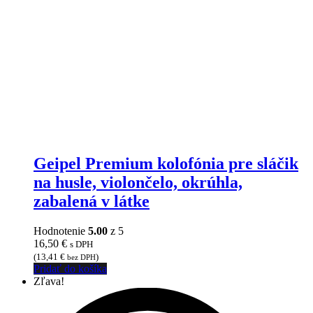
Geipel Premium kolofónia pre sláčik
na husle, violončelo, okrúhla,
zabalená v látke
Hodnotenie
5.00
z 5
16,50
€
s DPH
(
13,41
€
)
bez DPH
Pridať do košíka
Zľava!