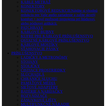
KÁBLE METRÁŽ
KONEKTORY
KONEKTOROVÉ REDUKCIE
Nájdite si vhodnú
redukciu pre Vaše audio zariadenie a zažite skvelý
komfort + nové možnosti prepojenia pri štúdiovej,
alebo pódiovej aplikácii.
PATCHBAYE
KÁBLOVÉ BUBNY
KUFRE PRE KÁBLOVÉ PRÍSLUŠENSTVO
OSTATNÉ KÁBLOVÉ PRÍSLUŠENSTVO
KÁBLOVÉ MOSTÍKY
SŤAHOVACIE PÁSKY
PRÍSLUŠENSTVO
LADIČKY A METRONÓMY
STOJANY
STOLIČKY
ČISTIACE PROSTRIEDKY
SLÚCHADLÁ
CHRÁNIČE SLUCHU
PAMÄŤOVÉ MÉDIÁ
SIEŤOVÉ ADAPTÉRY
BATÉRIE A NABÍJAČKY
ROZVÁDZAČE
ZÁSUVKOVÉ LIŠTY
MULTIFUNKČNÉ NÁRADIE