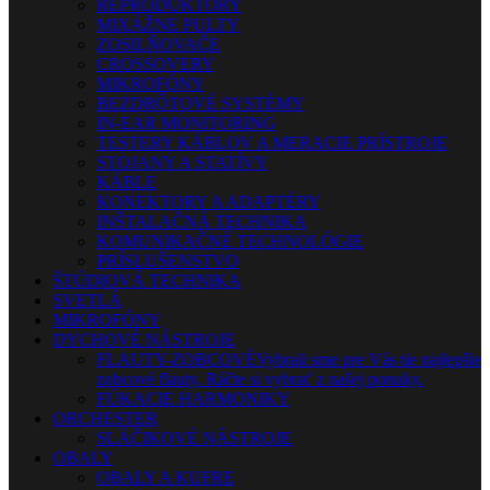
REPRODUKTORY
MIXÁŽNE PULTY
ZOSILŇOVAČE
CROSSOVERY
MIKROFÓNY
BEZDRÔTOVÉ SYSTÉMY
IN-EAR MONITORING
TESTERY KÁBLOV A MERACIE PRÍSTROJE
STOJANY A STATÍVY
KÁBLE
KONEKTORY A ADAPTÉRY
INŠTALAČNÁ TECHNIKA
KOMUNIKAČNÉ TECHNOLÓGIE
PRÍSLUŠENSTVO
ŠTÚDIOVÁ TECHNIKA
SVETLÁ
MIKROFÓNY
DYCHOVÉ NÁSTROJE
FLAUTY-ZOBCOVÉ
Vybrali sme pre Vás tie najlepšie
zobcové flauty. Ráčte si vybrať z našej ponuky.
FÚKACIE HARMONIKY
ORCHESTER
SLÁČIKOVÉ NÁSTROJE
OBALY
OBALY A KUFRE