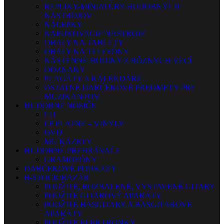
REPLIKY-MINIATÚRY HUDOBNÝCH
NÁSTROJOV
NÁLEPKY
NAFUKOVACIE NÁSTROJE
OBALY NA TABLETY
OBALY NA TELEFÓNY
NÁSTENNÉ HODINY Z RÔZNYCH VECÍ
ODZNAKY
PLAGÁTY A KALENDÁRE
OSTATNÉ DARČEKOVÉ PREDMETY PRE
MUZIKANTOV
HUDOBNÉ NOSIČE
CD
LP PLATNE – VINYLY
DVD
MG KAZETY
HUDOBNÉ PREHRÁVAČE
GRAMOFÓNY
DARČEKOVÉ POUKAZY
B-STOCK/BAZÁR
POUŽITÉ, ROZBALENÉ, VYSTAVENÉ GITARY
POUŽITÉ GITAROVÉ APARÁTY
POUŽITÉ BASGITARY A BASGITAROVÉ
APARÁTY
POUŽITÉ ELEKTRÓNKY