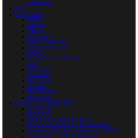
LAMPIČKY
NOTY
OBLEČENIE
TRIČKÁ
MIKINY
TIELKA
ŠILTOVKY
ŠATKY NA HLAVU
TAŠKY A BATOHY
MASKY
DOČASNÉ TETOVANIE
ŠÁLY
RUKAVICE
HODINKY
OKULIARE
OPASKY
PEŇAŽENKY
TOPÁNKY
DARČEKOVÉ PREDMETY
KĽÚČENKY
HRNČEKY
ŠPERKY PRE HUDOBNÍKOV
PLECHOVÉ TABUĽKY, DEKORÁCIE
MUZIKANTSKÉ HUDOBNÉ USB KĽÚČE
NÁSTENNÉ LP VINYL HODINY