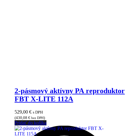
2-pásmový aktívny PA reproduktor
FBT X-LITE 112A
529,00
€
s DPH
(
430,08
€
)
bez DPH
Pridať do košíka