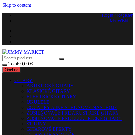
Skip to content
Login / Register
My Wishlist
Total:
0,00
€
Obchod
GITARY
AKUSTICKÉ GITARY
KLASICKÉ GITARY
ELEKTRICKÉ GITARY
UKULELE
COUNTRY A INÉ STRUNOVÉ NÁSTROJE
ZOSILŇOVAČE PRE AKUSTICKÉ GITARY
ZOSILŇOVAČE PRE ELEKTRICKÉ GITARY
STRUNY
GITAROVÉ EFEKTY
GITAROVÉ SNÍMAČE