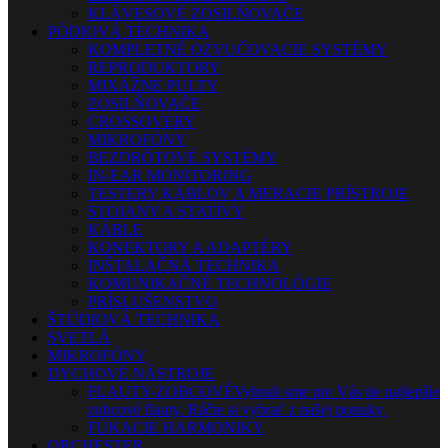
KLÁVESOVÉ ZOSILŇOVAČE
PÓDIOVÁ TECHNIKA
KOMPLETNÉ OZVUČOVACIE SYSTÉMY
REPRODUKTORY
MIXÁŽNE PULTY
ZOSILŇOVAČE
CROSSOVERY
MIKROFÓNY
BEZDRÔTOVÉ SYSTÉMY
IN-EAR MONITORING
TESTERY KÁBLOV A MERACIE PRÍSTROJE
STOJANY A STATÍVY
KÁBLE
KONEKTORY A ADAPTÉRY
INŠTALAČNÁ TECHNIKA
KOMUNIKAČNÉ TECHNOLÓGIE
PRÍSLUŠENSTVO
ŠTÚDIOVÁ TECHNIKA
SVETLÁ
MIKROFÓNY
DYCHOVÉ NÁSTROJE
FLAUTY-ZOBCOVÉ
Vybrali sme pre Vás tie najlepšie
zobcové flauty. Ráčte si vybrať z našej ponuky.
FÚKACIE HARMONIKY
ORCHESTER