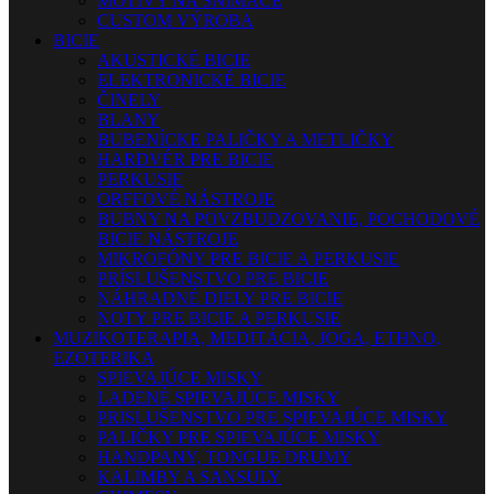
MOTÍVY NA SNÍMAČE
CUSTOM VÝROBA
BICIE
AKUSTICKÉ BICIE
ELEKTRONICKÉ BICIE
ČINELY
BLANY
BUBENÍCKE PALIČKY A METLIČKY
HARDVÉR PRE BICIE
PERKUSIE
ORFFOVÉ NÁSTROJE
BUBNY NA POVZBUDZOVANIE, POCHODOVÉ
BICIE NÁSTROJE
MIKROFÓNY PRE BICIE A PERKUSIE
PRÍSLUŠENSTVO PRE BICIE
NÁHRADNÉ DIELY PRE BICIE
NOTY PRE BICIE A PERKUSIE
MUZIKOTERAPIA, MEDITÁCIA, JOGA, ETHNO,
EZOTERIKA
SPIEVAJÚCE MISKY
LADENÉ SPIEVAJÚCE MISKY
PRISLUŠENSTVO PRE SPIEVAJÚCE MISKY
PALIČKY PRE SPIEVAJÚCE MISKY
HANDPANY, TONGUE DRUMY
KALIMBY A SANSULY