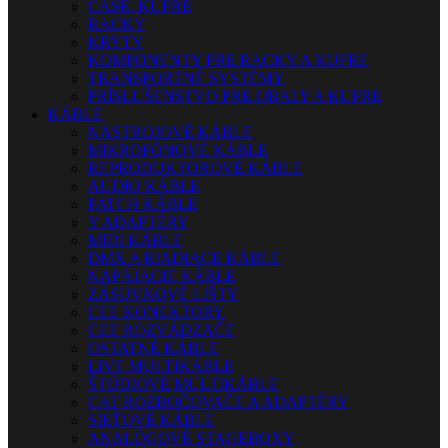
CASE, KUFRE
RACKY
KRYTY
KOMPONENTY PRE RACKY A KUFRE
TRANSPORTNÉ SYSTÉMY
PRÍSLUŠENSTVO PRE OBALY A KUFRE
KÁBLE
NÁSTROJOVÉ KÁBLE
MIKROFÓNOVÉ KÁBLE
REPRODUKTOROVÉ KÁBLE
AUDIO KÁBLE
PATCH KÁBLE
Y ADAPTÉRY
MIDI KÁBLE
DMX A RIADIACE KÁBLE
NAPÁJACIE KÁBLE
ZÁSUVKOVÉ LIŠTY
CEE KONEKTORY
CEE ROZVÁDZAČE
OSTATNÉ KÁBLE
LIVE MULTIKÁBLE
ŠTÚDIOVÉ MULTIKÁBLE
CAT ROZBOČOVAČE A ADAPTÉRY
SIEŤOVÉ KÁBLE
ANALÓGOVÉ STAGEBOXY