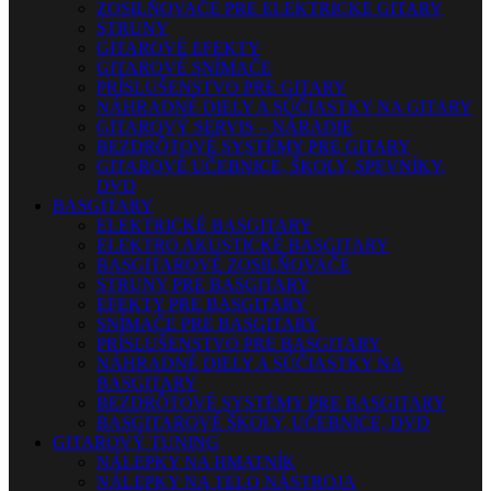
ZOSILŇOVAČE PRE ELEKTRICKÉ GITARY
STRUNY
GITAROVÉ EFEKTY
GITAROVÉ SNÍMAČE
PRÍSLUŠENSTVO PRE GITARY
NÁHRADNÉ DIELY A SÚČIASTKY NA GITARY
GITAROVÝ SERVIS – NÁRADIE
BEZDRÔTOVÉ SYSTÉMY PRE GITARY
GITAROVÉ UČEBNICE, ŠKOLY, SPEVNÍKY,
DVD
BASGITARY
ELEKTRICKÉ BASGITARY
ELEKTRO AKUSTICKÉ BASGITARY
BASGITAROVÉ ZOSILŇOVAČE
STRUNY PRE BASGITARY
EFEKTY PRE BASGITARY
SNÍMAČE PRE BASGITARY
PRÍSLUŠENSTVO PRE BASGITARY
NÁHRADNÉ DIELY A SÚČIASTKY NA
BASGITARY
BEZDRÔTOVÉ SYSTÉMY PRE BASGITARY
BASGITAROVÉ ŠKOLY, UČEBNICE, DVD
GITAROVÝ TUNING
NÁLEPKY NA HMATNÍK
NÁLEPKY NA TELO NÁSTROJA