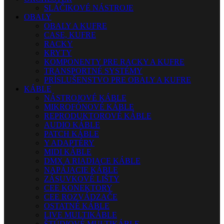
SLÁČIKOVÉ NÁSTROJE
OBALY
OBALY A KUFRE
CASE, KUFRE
RACKY
KRYTY
KOMPONENTY PRE RACKY A KUFRE
TRANSPORTNÉ SYSTÉMY
PRÍSLUŠENSTVO PRE OBALY A KUFRE
KÁBLE
NÁSTROJOVÉ KÁBLE
MIKROFÓNOVÉ KÁBLE
REPRODUKTOROVÉ KÁBLE
AUDIO KÁBLE
PATCH KÁBLE
Y ADAPTÉRY
MIDI KÁBLE
DMX A RIADIACE KÁBLE
NAPÁJACIE KÁBLE
ZÁSUVKOVÉ LIŠTY
CEE KONEKTORY
CEE ROZVÁDZAČE
OSTATNÉ KÁBLE
LIVE MULTIKÁBLE
ŠTÚDIOVÉ MULTIKÁBLE