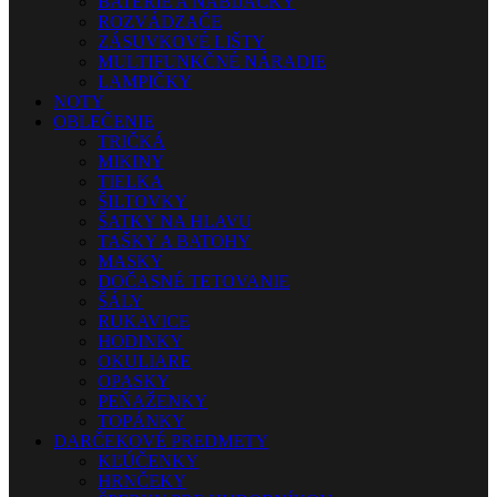
BATÉRIE A NABÍJAČKY
ROZVÁDZAČE
ZÁSUVKOVÉ LIŠTY
MULTIFUNKČNÉ NÁRADIE
LAMPIČKY
NOTY
OBLEČENIE
TRIČKÁ
MIKINY
TIELKA
ŠILTOVKY
ŠATKY NA HLAVU
TAŠKY A BATOHY
MASKY
DOČASNÉ TETOVANIE
ŠÁLY
RUKAVICE
HODINKY
OKULIARE
OPASKY
PEŇAŽENKY
TOPÁNKY
DARČEKOVÉ PREDMETY
KĽÚČENKY
HRNČEKY