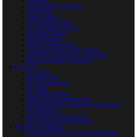
CHIMESY
FREKVENČNÉ LADIČKY
TAM-TAMY
WIND GONGY
NALADENÉ GONGY
PLANETÁRNE GONGY
OSTATNÉ GONGY
ČÍNSKE ČINELY
PALIČKY PRE GONGY
NÁHRADNÉ DIELY PRE GONGY
STOJANY NA GONGY A TAM-TAMY
OBALY A KUFRE NA GONGY
KLÁVESY
KLÁVESY
STAGE PIÁNA
DIGITÁLNE PIÁNA
KLAVÍRE
KLAVÍRNE KRÍDLA
MIDI MASTER KEYBOARDY
SYNTETIZÁTORY A PRACOVNÉ STANICE
AKORDEÓNY
ELEKTRONICKÉ ORGANY
KLÁVESOVÉ ZOSILŇOVAČE
PÓDIOVÁ TECHNIKA
KOMPLETNÉ OZVUČOVACIE SYSTÉMY