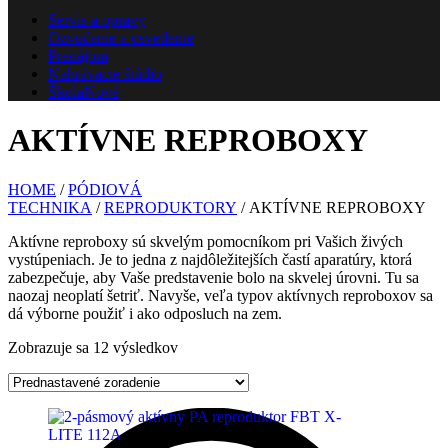
Servis a opravy
Ozvučenie a osvetlenie
Prenájom
Nahrávacie štúdio
Škola
Nové
AKTÍVNE REPROBOXY
HOME
/
PÓDIOVÁ
TECHNIKA
/
REPRODUKTORY
/ AKTÍVNE REPROBOXY
Aktívne reproboxy sú skvelým pomocníkom pri Vašich živých
vystúpeniach. Je to jedna z najdôležitejších častí aparatúry, ktorá
zabezpečuje, aby Vaše predstavenie bolo na skvelej úrovni. Tu sa
naozaj neoplatí šetriť. Navyše, veľa typov aktívnych reproboxov sa
dá výborne použiť i ako odposluch na zem.
Zobrazuje sa 12 výsledkov