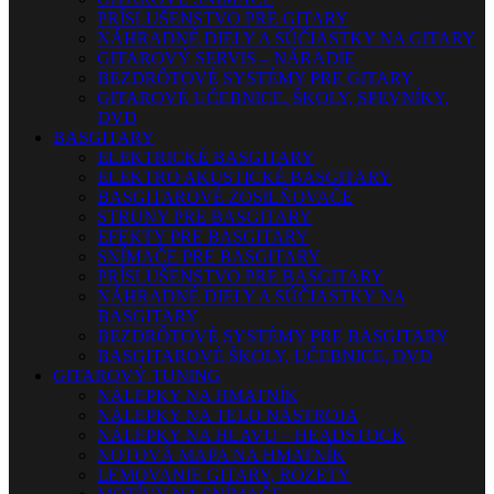
PRÍSLUŠENSTVO PRE GITARY
NÁHRADNÉ DIELY A SÚČIASTKY NA GITARY
GITAROVÝ SERVIS – NÁRADIE
BEZDRÔTOVÉ SYSTÉMY PRE GITARY
GITAROVÉ UČEBNICE, ŠKOLY, SPEVNÍKY,
DVD
BASGITARY
ELEKTRICKÉ BASGITARY
ELEKTRO AKUSTICKÉ BASGITARY
BASGITAROVÉ ZOSILŇOVAČE
STRUNY PRE BASGITARY
EFEKTY PRE BASGITARY
SNÍMAČE PRE BASGITARY
PRÍSLUŠENSTVO PRE BASGITARY
NÁHRADNÉ DIELY A SÚČIASTKY NA
BASGITARY
BEZDRÔTOVÉ SYSTÉMY PRE BASGITARY
BASGITAROVÉ ŠKOLY, UČEBNICE, DVD
GITAROVÝ TUNING
NÁLEPKY NA HMATNÍK
NÁLEPKY NA TELO NÁSTROJA
NÁLEPKY NA HLAVU – HEADSTOCK
NOTOVÁ MAPA NA HMATNÍK
LEMOVANIE GITARY, ROZETY