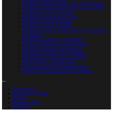
POUŽITÉ, ROZBALENÉ, VYSTAVENÉ BICIE
POUŽITÉ, ROZBALENÉ VINYLY, LP PLATNE
POUŽITÉ CD / DVD NOSIČE
POUŽITÉ AUDIO KAZETY MG
POUŽÍVANÁ LITERATÚRA
POUŽITÉ AUDIO SYSTÉMY
POUŽITÉ SVETLÁ, OSVETLENIE, SVETELNÁ
TECHNIKA
POUŽITÁ ŠTÚDIOVÁ TECHNIKA
POUŽITÁ DROBNÁ ELEKTRONIKA
POUŽITÉ DYCHOVÉ NÁSTROJE
POUŽITÉ SLÁČIKOVÉ NÁSTROJE
POUŽITÉ KLÁVESOVÉ NÁSTROJE
OBLEČENIE S CHYBIČKAMI
B-STOCK DARČEKOVÉ PREDMETY
POUŽITÁ KANCELÁRSKA TECHNIKA
Servis a opravy
Ozvučenie a osvetlenie
Prenájom
Nahrávacie štúdio
Škola
Nové