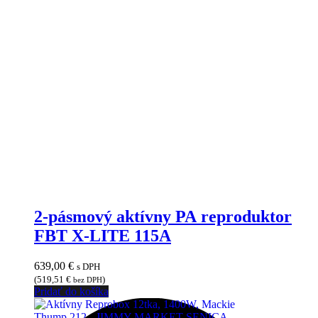
2-pásmový aktívny PA reproduktor
FBT X-LITE 115A
639,00
€
s DPH
(
519,51
€
)
bez DPH
Pridať do košíka