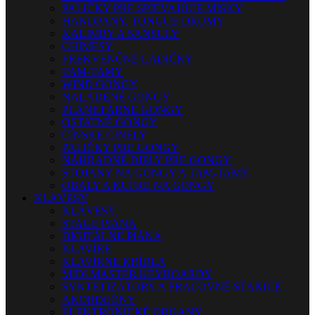
PALIČKY PRE SPIEVAJÚCE MISKY
HANDPANY, TONGUE DRUMY
KALIMBY A SANSULY
CHIMESY
FREKVENČNÉ LADIČKY
TAM-TAMY
WIND GONGY
NALADENÉ GONGY
PLANETÁRNE GONGY
OSTATNÉ GONGY
ČÍNSKE ČINELY
PALIČKY PRE GONGY
NÁHRADNÉ DIELY PRE GONGY
STOJANY NA GONGY A TAM-TAMY
OBALY A KUFRE NA GONGY
KLÁVESY
KLÁVESY
STAGE PIÁNA
DIGITÁLNE PIÁNA
KLAVÍRE
KLAVÍRNE KRÍDLA
MIDI MASTER KEYBOARDY
SYNTETIZÁTORY A PRACOVNÉ STANICE
AKORDEÓNY
ELEKTRONICKÉ ORGANY