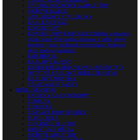
CAT ROZBOČOVAČE A ADAPTÉRY
SIEŤOVÉ KÁBLE
ANALÓGOVÉ STAGEBOXY
KÁBLE METRÁŽ
KONEKTORY
KONEKTOROVÉ REDUKCIE
Nájdite si vhodnú
redukciu pre Vaše audio zariadenie a zažite skvelý
komfort + nové možnosti prepojenia pri štúdiovej,
alebo pódiovej aplikácii.
PATCHBAYE
KÁBLOVÉ BUBNY
KUFRE PRE KÁBLOVÉ PRÍSLUŠENSTVO
OSTATNÉ KÁBLOVÉ PRÍSLUŠENSTVO
KÁBLOVÉ MOSTÍKY
SŤAHOVACIE PÁSKY
PRÍSLUŠENSTVO
LADIČKY A METRONÓMY
STOJANY
STOLIČKY
ČISTIACE PROSTRIEDKY
SLÚCHADLÁ
CHRÁNIČE SLUCHU
PAMÄŤOVÉ MÉDIÁ
SIEŤOVÉ ADAPTÉRY