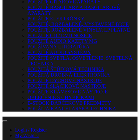
POUŽITÉ GITAROVÉ APARÁTY
POUŽITÉ BASGITARY A BASGITAROVÉ
APARÁTY
POUŽITÉ ELEKTRÓNKY
POUŽITÉ, ROZBALENÉ, VYSTAVENÉ BICIE
POUŽITÉ, ROZBALENÉ VINYLY, LP PLATNE
POUŽITÉ CD / DVD NOSIČE
POUŽITÉ AUDIO KAZETY MG
POUŽÍVANÁ LITERATÚRA
POUŽITÉ AUDIO SYSTÉMY
POUŽITÉ SVETLÁ, OSVETLENIE, SVETELNÁ
TECHNIKA
POUŽITÁ ŠTÚDIOVÁ TECHNIKA
POUŽITÁ DROBNÁ ELEKTRONIKA
POUŽITÉ DYCHOVÉ NÁSTROJE
POUŽITÉ SLÁČIKOVÉ NÁSTROJE
POUŽITÉ KLÁVESOVÉ NÁSTROJE
OBLEČENIE S CHYBIČKAMI
B-STOCK DARČEKOVÉ PREDMETY
POUŽITÁ KANCELÁRSKA TECHNIKA
Login / Register
My Wishlist