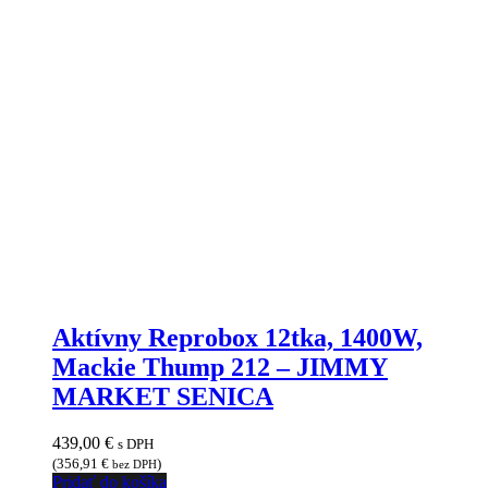
Aktívny Reprobox 12tka, 1400W,
Mackie Thump 212 – JIMMY
MARKET SENICA
439,00
€
s DPH
(
356,91
€
)
bez DPH
Pridať do košíka