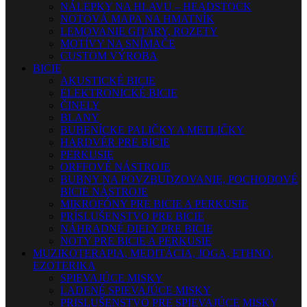
NÁLEPKY NA HLAVU – HEADSTOCK
NOTOVÁ MAPA NA HMATNÍK
LEMOVANIE GITARY, ROZETY
MOTÍVY NA SNÍMAČE
CUSTOM VÝROBA
BICIE
AKUSTICKÉ BICIE
ELEKTRONICKÉ BICIE
ČINELY
BLANY
BUBENÍCKE PALIČKY A METLIČKY
HARDVÉR PRE BICIE
PERKUSIE
ORFFOVÉ NÁSTROJE
BUBNY NA POVZBUDZOVANIE, POCHODOVÉ
BICIE NÁSTROJE
MIKROFÓNY PRE BICIE A PERKUSIE
PRÍSLUŠENSTVO PRE BICIE
NÁHRADNÉ DIELY PRE BICIE
NOTY PRE BICIE A PERKUSIE
MUZIKOTERAPIA, MEDITÁCIA, JOGA, ETHNO,
EZOTERIKA
SPIEVAJÚCE MISKY
LADENÉ SPIEVAJÚCE MISKY
PRISLUŠENSTVO PRE SPIEVAJÚCE MISKY