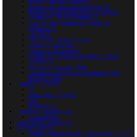
ŠPERKY PRE HUDOBNÍKOV
PLECHOVÉ TABUĽKY, DEKORÁCIE
MUZIKANTSKÉ HUDOBNÉ USB KĽÚČE
NÁSTENNÉ LP VINYL HODINY
REPLIKY-MINIATÚRY HUDOBNÝCH
NÁSTROJOV
NÁLEPKY
NAFUKOVACIE NÁSTROJE
OBALY NA TABLETY
OBALY NA TELEFÓNY
NÁSTENNÉ HODINY Z RÔZNYCH VECÍ
ODZNAKY
PLAGÁTY A KALENDÁRE
OSTATNÉ DARČEKOVÉ PREDMETY PRE
MUZIKANTOV
HUDOBNÉ NOSIČE
CD
LP PLATNE – VINYLY
DVD
MG KAZETY
HUDOBNÉ PREHRÁVAČE
GRAMOFÓNY
DARČEKOVÉ POUKAZY
B-STOCK/BAZÁR
POUŽITÉ, ROZBALENÉ, VYSTAVENÉ GITARY