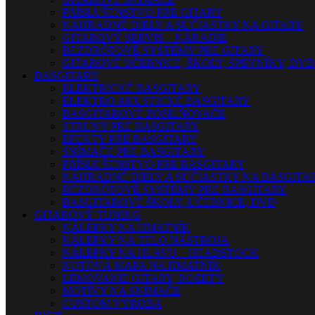
PRÍSLUŠENSTVO PRE GITARY
NÁHRADNÉ DIELY A SÚČIASTKY NA GITARY
GITAROVÝ SERVIS – NÁRADIE
BEZDRÔTOVÉ SYSTÉMY PRE GITARY
GITAROVÉ UČEBNICE, ŠKOLY, SPEVNÍKY, DVD
BASGITARY
ELEKTRICKÉ BASGITARY
ELEKTRO AKUSTICKÉ BASGITARY
BASGITAROVÉ ZOSILŇOVAČE
STRUNY PRE BASGITARY
EFEKTY PRE BASGITARY
SNÍMAČE PRE BASGITARY
PRÍSLUŠENSTVO PRE BASGITARY
NÁHRADNÉ DIELY A SÚČIASTKY NA BASGITA
BEZDRÔTOVÉ SYSTÉMY PRE BASGITARY
BASGITAROVÉ ŠKOLY, UČEBNICE, DVD
GITAROVÝ TUNING
NÁLEPKY NA HMATNÍK
NÁLEPKY NA TELO NÁSTROJA
NÁLEPKY NA HLAVU – HEADSTOCK
NOTOVÁ MAPA NA HMATNÍK
LEMOVANIE GITARY, ROZETY
MOTÍVY NA SNÍMAČE
CUSTOM VÝROBA