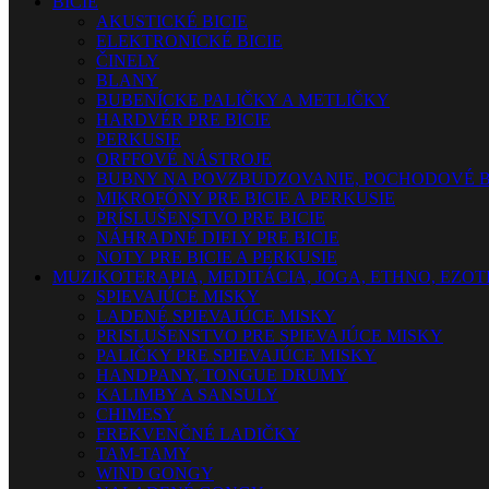
BICIE
AKUSTICKÉ BICIE
ELEKTRONICKÉ BICIE
ČINELY
BLANY
BUBENÍCKE PALIČKY A METLIČKY
HARDVÉR PRE BICIE
PERKUSIE
ORFFOVÉ NÁSTROJE
BUBNY NA POVZBUDZOVANIE, POCHODOVÉ B
MIKROFÓNY PRE BICIE A PERKUSIE
PRÍSLUŠENSTVO PRE BICIE
NÁHRADNÉ DIELY PRE BICIE
NOTY PRE BICIE A PERKUSIE
MUZIKOTERAPIA, MEDITÁCIA, JOGA, ETHNO, EZO
SPIEVAJÚCE MISKY
LADENÉ SPIEVAJÚCE MISKY
PRISLUŠENSTVO PRE SPIEVAJÚCE MISKY
PALIČKY PRE SPIEVAJÚCE MISKY
HANDPANY, TONGUE DRUMY
KALIMBY A SANSULY
CHIMESY
FREKVENČNÉ LADIČKY
TAM-TAMY
WIND GONGY