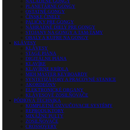
NALADENÉ GONGY
PLANETÁRNE GONGY
OSTATNÉ GONGY
ČÍNSKE ČINELY
PALIČKY PRE GONGY
NÁHRADNÉ DIELY PRE GONGY
STOJANY NA GONGY A TAM-TAMY
OBALY A KUFRE NA GONGY
KLÁVESY
KLÁVESY
STAGE PIÁNA
DIGITÁLNE PIÁNA
KLAVÍRE
KLAVÍRNE KRÍDLA
MIDI MASTER KEYBOARDY
SYNTETIZÁTORY A PRACOVNÉ STANICE
AKORDEÓNY
ELEKTRONICKÉ ORGANY
KLÁVESOVÉ ZOSILŇOVAČE
PÓDIOVÁ TECHNIKA
KOMPLETNÉ OZVUČOVACIE SYSTÉMY
REPRODUKTORY
MIXÁŽNE PULTY
ZOSILŇOVAČE
CROSSOVERY