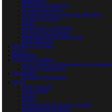
MIKROFÓNY
BEZDRÔTOVÉ SYSTÉMY
IN-EAR MONITORING
TESTERY KÁBLOV A MERACIE PRÍSTROJE
STOJANY A STATÍVY
KÁBLE
KONEKTORY A ADAPTÉRY
INŠTALAČNÁ TECHNIKA
KOMUNIKAČNÉ TECHNOLÓGIE
PRÍSLUŠENSTVO
ŠTÚDIOVÁ TECHNIKA
SVETLÁ
MIKROFÓNY
DYCHOVÉ NÁSTROJE
FLAUTY-ZOBCOVÉ
Vybrali sme pre Vás tie najlepšie 
FÚKACIE HARMONIKY
ORCHESTER
SLÁČIKOVÉ NÁSTROJE
OBALY
OBALY A KUFRE
CASE, KUFRE
RACKY
KRYTY
KOMPONENTY PRE RACKY A KUFRE
TRANSPORTNÉ SYSTÉMY