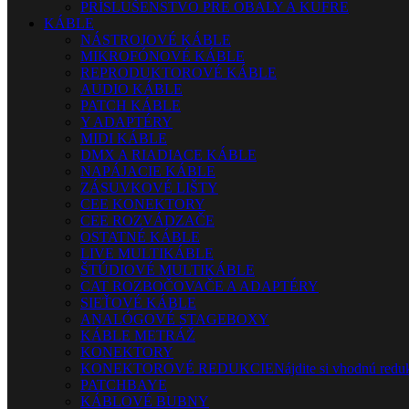
PRÍSLUŠENSTVO PRE OBALY A KUFRE
KÁBLE
NÁSTROJOVÉ KÁBLE
MIKROFÓNOVÉ KÁBLE
REPRODUKTOROVÉ KÁBLE
AUDIO KÁBLE
PATCH KÁBLE
Y ADAPTÉRY
MIDI KÁBLE
DMX A RIADIACE KÁBLE
NAPÁJACIE KÁBLE
ZÁSUVKOVÉ LIŠTY
CEE KONEKTORY
CEE ROZVÁDZAČE
OSTATNÉ KÁBLE
LIVE MULTIKÁBLE
ŠTÚDIOVÉ MULTIKÁBLE
CAT ROZBOČOVAČE A ADAPTÉRY
SIEŤOVÉ KÁBLE
ANALÓGOVÉ STAGEBOXY
KÁBLE METRÁŽ
KONEKTORY
KONEKTOROVÉ REDUKCIE
Nájdite si vhodnú reduk
PATCHBAYE
KÁBLOVÉ BUBNY