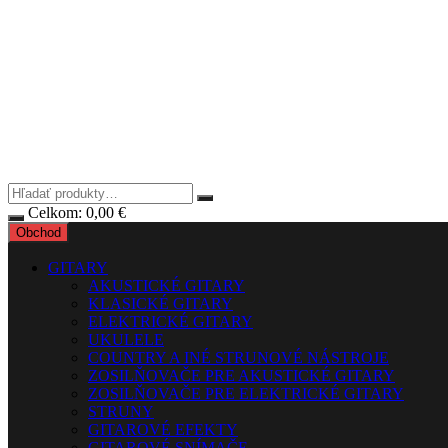
Celkom:
0,00
€
Obchod
GITARY
AKUSTICKÉ GITARY
KLASICKÉ GITARY
ELEKTRICKÉ GITARY
UKULELE
COUNTRY A INÉ STRUNOVÉ NÁSTROJE
ZOSILŇOVAČE PRE AKUSTICKÉ GITARY
ZOSILŇOVAČE PRE ELEKTRICKÉ GITARY
STRUNY
GITAROVÉ EFEKTY
GITAROVÉ SNÍMAČE