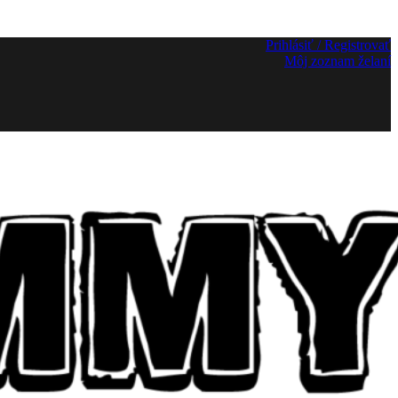
Prihlásiť / Registrovať
Môj zoznam želaní