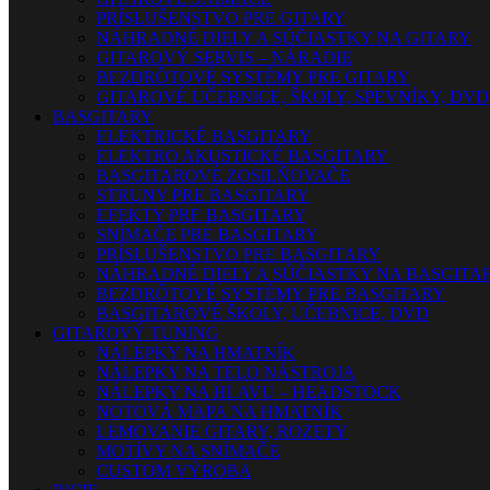
PRÍSLUŠENSTVO PRE GITARY
NÁHRADNÉ DIELY A SÚČIASTKY NA GITARY
GITAROVÝ SERVIS – NÁRADIE
BEZDRÔTOVÉ SYSTÉMY PRE GITARY
GITAROVÉ UČEBNICE, ŠKOLY, SPEVNÍKY, DVD
BASGITARY
ELEKTRICKÉ BASGITARY
ELEKTRO AKUSTICKÉ BASGITARY
BASGITAROVÉ ZOSILŇOVAČE
STRUNY PRE BASGITARY
EFEKTY PRE BASGITARY
SNÍMAČE PRE BASGITARY
PRÍSLUŠENSTVO PRE BASGITARY
NÁHRADNÉ DIELY A SÚČIASTKY NA BASGITA
BEZDRÔTOVÉ SYSTÉMY PRE BASGITARY
BASGITAROVÉ ŠKOLY, UČEBNICE, DVD
GITAROVÝ TUNING
NÁLEPKY NA HMATNÍK
NÁLEPKY NA TELO NÁSTROJA
NÁLEPKY NA HLAVU – HEADSTOCK
NOTOVÁ MAPA NA HMATNÍK
LEMOVANIE GITARY, ROZETY
MOTÍVY NA SNÍMAČE
CUSTOM VÝROBA