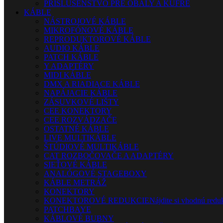
PRÍSLUŠENSTVO PRE OBALY A KUFRE
KÁBLE
NÁSTROJOVÉ KÁBLE
MIKROFÓNOVÉ KÁBLE
REPRODUKTOROVÉ KÁBLE
AUDIO KÁBLE
PATCH KÁBLE
Y ADAPTÉRY
MIDI KÁBLE
DMX A RIADIACE KÁBLE
NAPÁJACIE KÁBLE
ZÁSUVKOVÉ LIŠTY
CEE KONEKTORY
CEE ROZVÁDZAČE
OSTATNÉ KÁBLE
LIVE MULTIKÁBLE
ŠTÚDIOVÉ MULTIKÁBLE
CAT ROZBOČOVAČE A ADAPTÉRY
SIEŤOVÉ KÁBLE
ANALÓGOVÉ STAGEBOXY
KÁBLE METRÁŽ
KONEKTORY
KONEKTOROVÉ REDUKCIE
Nájdite si vhodnú reduk
PATCHBAYE
KÁBLOVÉ BUBNY