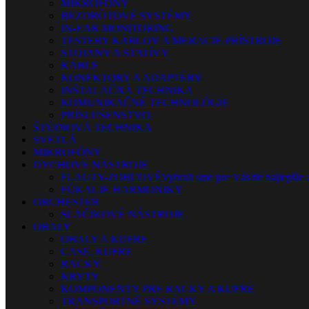
MIKROFÓNY
BEZDRÔTOVÉ SYSTÉMY
IN-EAR MONITORING
TESTERY KÁBLOV A MERACIE PRÍSTROJE
STOJANY A STATÍVY
KÁBLE
KONEKTORY A ADAPTÉRY
INŠTALAČNÁ TECHNIKA
KOMUNIKAČNÉ TECHNOLÓGIE
PRÍSLUŠENSTVO
ŠTÚDIOVÁ TECHNIKA
SVETLÁ
MIKROFÓNY
DYCHOVÉ NÁSTROJE
FLAUTY-ZOBCOVÉ
Vybrali sme pre Vás tie najlepšie 
FÚKACIE HARMONIKY
ORCHESTER
SLÁČIKOVÉ NÁSTROJE
OBALY
OBALY A KUFRE
CASE, KUFRE
RACKY
KRYTY
KOMPONENTY PRE RACKY A KUFRE
TRANSPORTNÉ SYSTÉMY