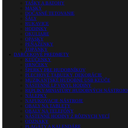
TAŠKY A BATOHY
MASKY
DOČASNÉ TETOVANIE
ŠÁLY
RUKAVICE
HODINKY
OKULIARE
OPASKY
PEŇAŽENKY
TOPÁNKY
DARČEKOVÉ PREDMETY
KĽÚČENKY
HRNČEKY
ŠPERKY PRE HUDOBNÍKOV
PLECHOVÉ TABUĽKY, DEKORÁCIE
MUZIKANTSKÉ HUDOBNÉ USB KĽÚČE
NÁSTENNÉ LP VINYL HODINY
REPLIKY-MINIATÚRY HUDOBNÝCH NÁSTROJ
NÁLEPKY
NAFUKOVACIE NÁSTROJE
OBALY NA TABLETY
OBALY NA TELEFÓNY
NÁSTENNÉ HODINY Z RÔZNYCH VECÍ
ODZNAKY
PLAGÁTY A KALENDÁRE