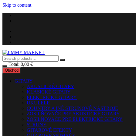
Skip to content
Total:
0,00
€
Obchod
GITARY
AKUSTICKÉ GITARY
KLASICKÉ GITARY
ELEKTRICKÉ GITARY
UKULELE
COUNTRY A INÉ STRUNOVÉ NÁSTROJE
ZOSILŇOVAČE PRE AKUSTICKÉ GITARY
ZOSILŇOVAČE PRE ELEKTRICKÉ GITARY
STRUNY
GITAROVÉ EFEKTY
GITAROVÉ SNÍMAČE