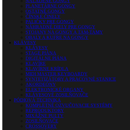
NALADENÉ GONGY
PLANETÁRNE GONGY
OSTATNÉ GONGY
ČÍNSKE ČINELY
PALIČKY PRE GONGY
NÁHRADNÉ DIELY PRE GONGY
STOJANY NA GONGY A TAM-TAMY
OBALY A KUFRE NA GONGY
KLÁVESY
KLÁVESY
STAGE PIÁNA
DIGITÁLNE PIÁNA
KLAVÍRE
KLAVÍRNE KRÍDLA
MIDI MASTER KEYBOARDY
SYNTETIZÁTORY A PRACOVNÉ STANICE
AKORDEÓNY
ELEKTRONICKÉ ORGANY
KLÁVESOVÉ ZOSILŇOVAČE
PÓDIOVÁ TECHNIKA
KOMPLETNÉ OZVUČOVACIE SYSTÉMY
REPRODUKTORY
MIXÁŽNE PULTY
ZOSILŇOVAČE
CROSSOVERY