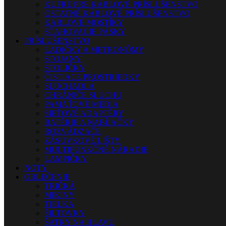
KUFRE PRE KÁBLOVÉ PRÍSLUŠENSTVO
OSTATNÉ KÁBLOVÉ PRÍSLUŠENSTVO
KÁBLOVÉ MOSTÍKY
SŤAHOVACIE PÁSKY
PRÍSLUŠENSTVO
LADIČKY A METRONÓMY
STOJANY
STOLIČKY
ČISTIACE PROSTRIEDKY
SLÚCHADLÁ
CHRÁNIČE SLUCHU
PAMÄŤOVÉ MÉDIÁ
SIEŤOVÉ ADAPTÉRY
BATÉRIE A NABÍJAČKY
ROZVÁDZAČE
ZÁSUVKOVÉ LIŠTY
MULTIFUNKČNÉ NÁRADIE
LAMPIČKY
NOTY
OBLEČENIE
TRIČKÁ
MIKINY
TIELKA
ŠILTOVKY
ŠATKY NA HLAVU