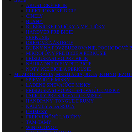
BICIE
AKUSTICKÉ BICIE
ELEKTRONICKÉ BICIE
ČINELY
BLANY
BUBENÍCKE PALIČKY A METLIČKY
HARDVÉR PRE BICIE
PERKUSIE
ORFFOVÉ NÁSTROJE
BUBNY NA POVZBUDZOVANIE, POCHODOVÉ B
MIKROFÓNY PRE BICIE A PERKUSIE
PRÍSLUŠENSTVO PRE BICIE
NÁHRADNÉ DIELY PRE BICIE
NOTY PRE BICIE A PERKUSIE
MUZIKOTERAPIA, MEDITÁCIA, JOGA, ETHNO, EZO
SPIEVAJÚCE MISKY
LADENÉ SPIEVAJÚCE MISKY
PRISLUŠENSTVO PRE SPIEVAJÚCE MISKY
PALIČKY PRE SPIEVAJÚCE MISKY
HANDPANY, TONGUE DRUMY
KALIMBY A SANSULY
CHIMESY
FREKVENČNÉ LADIČKY
TAM-TAMY
WIND GONGY