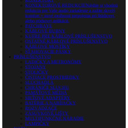
KONEKTORY
KONEKTOROVÉ REDUKCIE
Nájdite si vhodnú
redukciu pre Vaše audio zariadenie a zažite skvelý
komfort + nové možnosti prepojenia pri štúdiovej,
alebo pódiovej aplikácii.
PATCHBAYE
KÁBLOVÉ BUBNY
KUFRE PRE KÁBLOVÉ PRÍSLUŠENSTVO
OSTATNÉ KÁBLOVÉ PRÍSLUŠENSTVO
KÁBLOVÉ MOSTÍKY
SŤAHOVACIE PÁSKY
PRÍSLUŠENSTVO
LADIČKY A METRONÓMY
STOJANY
STOLIČKY
ČISTIACE PROSTRIEDKY
SLÚCHADLÁ
CHRÁNIČE SLUCHU
PAMÄŤOVÉ MÉDIÁ
SIEŤOVÉ ADAPTÉRY
BATÉRIE A NABÍJAČKY
ROZVÁDZAČE
ZÁSUVKOVÉ LIŠTY
MULTIFUNKČNÉ NÁRADIE
LAMPIČKY