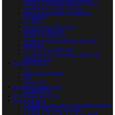
MUZIKANTSKÉ HUDOBNÉ USB KĽÚČE
NÁSTENNÉ LP VINYL HODINY
REPLIKY-MINIATÚRY HUDOBNÝCH
NÁSTROJOV
NÁLEPKY
NAFUKOVACIE NÁSTROJE
OBALY NA TABLETY
OBALY NA TELEFÓNY
NÁSTENNÉ HODINY Z RÔZNYCH VECÍ
ODZNAKY
PLAGÁTY A KALENDÁRE
OSTATNÉ DARČEKOVÉ PREDMETY PRE
MUZIKANTOV
HUDOBNÉ NOSIČE
CD
LP PLATNE – VINYLY
DVD
MG KAZETY
HUDOBNÉ PREHRÁVAČE
GRAMOFÓNY
DARČEKOVÉ POUKAZY
B-STOCK/BAZÁR
POUŽITÉ, ROZBALENÉ, VYSTAVENÉ GITARY
POUŽITÉ GITAROVÉ APARÁTY
POUŽITÉ BASGITARY A BASGITAROVÉ