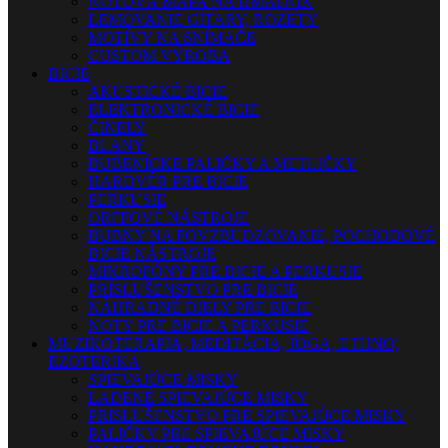
NOTOVÁ MAPA NA HMATNÍK
LEMOVANIE GITARY, ROZETY
MOTÍVY NA SNÍMAČE
CUSTOM VÝROBA
BICIE
AKUSTICKÉ BICIE
ELEKTRONICKÉ BICIE
ČINELY
BLANY
BUBENÍCKE PALIČKY A METLIČKY
HARDVÉR PRE BICIE
PERKUSIE
ORFFOVÉ NÁSTROJE
BUBNY NA POVZBUDZOVANIE, POCHODOVÉ
BICIE NÁSTROJE
MIKROFÓNY PRE BICIE A PERKUSIE
PRÍSLUŠENSTVO PRE BICIE
NÁHRADNÉ DIELY PRE BICIE
NOTY PRE BICIE A PERKUSIE
MUZIKOTERAPIA, MEDITÁCIA, JOGA, ETHNO,
EZOTERIKA
SPIEVAJÚCE MISKY
LADENÉ SPIEVAJÚCE MISKY
PRISLUŠENSTVO PRE SPIEVAJÚCE MISKY
PALIČKY PRE SPIEVAJÚCE MISKY