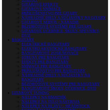
GITAROVÉ EFEKTY
GITAROVÉ SNÍMAČE
PRÍSLUŠENSTVO PRE GITARY
NÁHRADNÉ DIELY A SÚČIASTKY NA GITARY
GITAROVÝ SERVIS – NÁRADIE
BEZDRÔTOVÉ SYSTÉMY PRE GITARY
GITAROVÉ UČEBNICE, ŠKOLY, SPEVNÍKY,
DVD
BASGITARY
ELEKTRICKÉ BASGITARY
ELEKTRO AKUSTICKÉ BASGITARY
BASGITAROVÉ ZOSILŇOVAČE
STRUNY PRE BASGITARY
EFEKTY PRE BASGITARY
SNÍMAČE PRE BASGITARY
PRÍSLUŠENSTVO PRE BASGITARY
NÁHRADNÉ DIELY A SÚČIASTKY NA
BASGITARY
BEZDRÔTOVÉ SYSTÉMY PRE BASGITARY
BASGITAROVÉ ŠKOLY, UČEBNICE, DVD
GITAROVÝ TUNING
NÁLEPKY NA HMATNÍK
NÁLEPKY NA TELO NÁSTROJA
NÁLEPKY NA HLAVU – HEADSTOCK