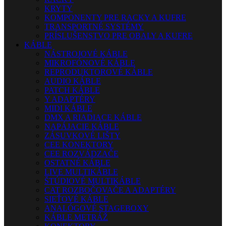
KRYTY
KOMPONENTY PRE RACKY A KUFRE
TRANSPORTNÉ SYSTÉMY
PRÍSLUŠENSTVO PRE OBALY A KUFRE
KÁBLE
NÁSTROJOVÉ KÁBLE
MIKROFÓNOVÉ KÁBLE
REPRODUKTOROVÉ KÁBLE
AUDIO KÁBLE
PATCH KÁBLE
Y ADAPTÉRY
MIDI KÁBLE
DMX A RIADIACE KÁBLE
NAPÁJACIE KÁBLE
ZÁSUVKOVÉ LIŠTY
CEE KONEKTORY
CEE ROZVÁDZAČE
OSTATNÉ KÁBLE
LIVE MULTIKÁBLE
ŠTÚDIOVÉ MULTIKÁBLE
CAT ROZBOČOVAČE A ADAPTÉRY
SIEŤOVÉ KÁBLE
ANALÓGOVÉ STAGEBOXY
KÁBLE METRÁŽ