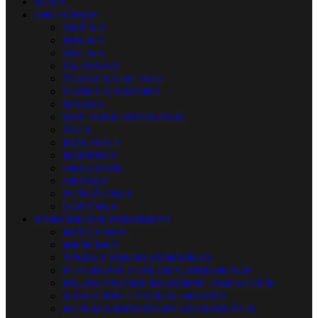
NOTY
OBLEČENIE
TRIČKÁ
MIKINY
TIELKA
ŠILTOVKY
ŠATKY NA HLAVU
TAŠKY A BATOHY
MASKY
DOČASNÉ TETOVANIE
ŠÁLY
RUKAVICE
HODINKY
OKULIARE
OPASKY
PEŇAŽENKY
TOPÁNKY
DARČEKOVÉ PREDMETY
KĽÚČENKY
HRNČEKY
ŠPERKY PRE HUDOBNÍKOV
PLECHOVÉ TABUĽKY, DEKORÁCIE
MUZIKANTSKÉ HUDOBNÉ USB KĽÚČE
NÁSTENNÉ LP VINYL HODINY
REPLIKY-MINIATÚRY HUDOBNÝCH