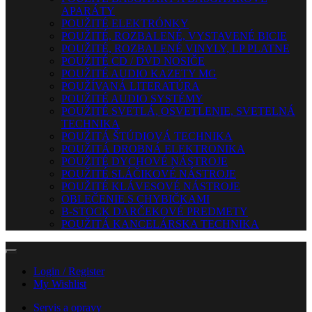
APARÁTY
POUŽITÉ ELEKTRÓNKY
POUŽITÉ, ROZBALENÉ, VYSTAVENÉ BICIE
POUŽITÉ, ROZBALENÉ VINYLY, LP PLATNE
POUŽITÉ CD / DVD NOSIČE
POUŽITÉ AUDIO KAZETY MG
POUŽÍVANÁ LITERATÚRA
POUŽITÉ AUDIO SYSTÉMY
POUŽITÉ SVETLÁ, OSVETLENIE, SVETELNÁ
TECHNIKA
POUŽITÁ ŠTÚDIOVÁ TECHNIKA
POUŽITÁ DROBNÁ ELEKTRONIKA
POUŽITÉ DYCHOVÉ NÁSTROJE
POUŽITÉ SLÁČIKOVÉ NÁSTROJE
POUŽITÉ KLÁVESOVÉ NÁSTROJE
OBLEČENIE S CHYBIČKAMI
B-STOCK DARČEKOVÉ PREDMETY
POUŽITÁ KANCELÁRSKA TECHNIKA
Login / Register
My Wishlist
Servis a opravy