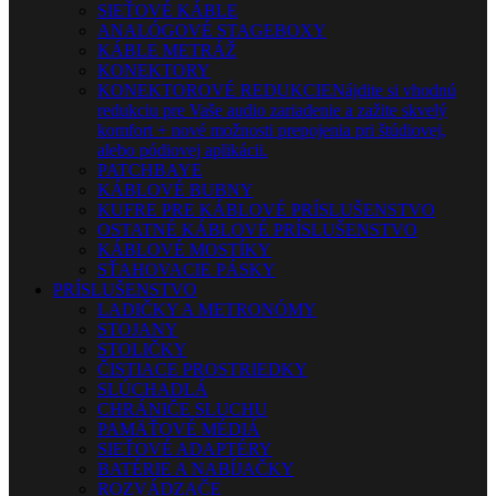
SIEŤOVÉ KÁBLE
ANALÓGOVÉ STAGEBOXY
KÁBLE METRÁŽ
KONEKTORY
KONEKTOROVÉ REDUKCIE
Nájdite si vhodnú
redukciu pre Vaše audio zariadenie a zažite skvelý
komfort + nové možnosti prepojenia pri štúdiovej,
alebo pódiovej aplikácii.
PATCHBAYE
KÁBLOVÉ BUBNY
KUFRE PRE KÁBLOVÉ PRÍSLUŠENSTVO
OSTATNÉ KÁBLOVÉ PRÍSLUŠENSTVO
KÁBLOVÉ MOSTÍKY
SŤAHOVACIE PÁSKY
PRÍSLUŠENSTVO
LADIČKY A METRONÓMY
STOJANY
STOLIČKY
ČISTIACE PROSTRIEDKY
SLÚCHADLÁ
CHRÁNIČE SLUCHU
PAMÄŤOVÉ MÉDIÁ
SIEŤOVÉ ADAPTÉRY
BATÉRIE A NABÍJAČKY
ROZVÁDZAČE