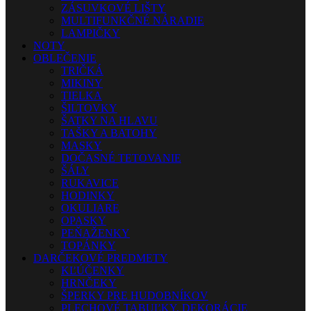
ZÁSUVKOVÉ LIŠTY
MULTIFUNKČNÉ NÁRADIE
LAMPIČKY
NOTY
OBLEČENIE
TRIČKÁ
MIKINY
TIELKA
ŠILTOVKY
ŠATKY NA HLAVU
TAŠKY A BATOHY
MASKY
DOČASNÉ TETOVANIE
ŠÁLY
RUKAVICE
HODINKY
OKULIARE
OPASKY
PEŇAŽENKY
TOPÁNKY
DARČEKOVÉ PREDMETY
KĽÚČENKY
HRNČEKY
ŠPERKY PRE HUDOBNÍKOV
PLECHOVÉ TABUĽKY, DEKORÁCIE