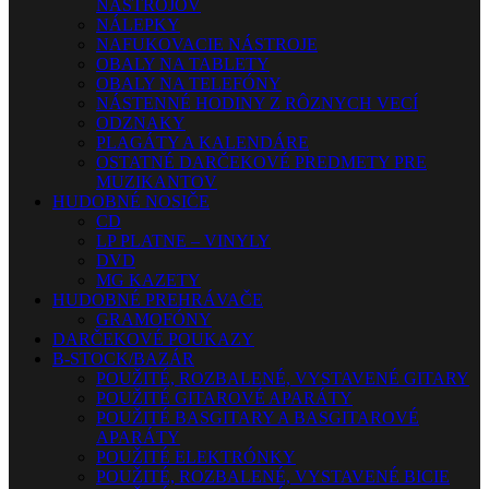
NÁSTROJOV
NÁLEPKY
NAFUKOVACIE NÁSTROJE
OBALY NA TABLETY
OBALY NA TELEFÓNY
NÁSTENNÉ HODINY Z RÔZNYCH VECÍ
ODZNAKY
PLAGÁTY A KALENDÁRE
OSTATNÉ DARČEKOVÉ PREDMETY PRE
MUZIKANTOV
HUDOBNÉ NOSIČE
CD
LP PLATNE – VINYLY
DVD
MG KAZETY
HUDOBNÉ PREHRÁVAČE
GRAMOFÓNY
DARČEKOVÉ POUKAZY
B-STOCK/BAZÁR
POUŽITÉ, ROZBALENÉ, VYSTAVENÉ GITARY
POUŽITÉ GITAROVÉ APARÁTY
POUŽITÉ BASGITARY A BASGITAROVÉ
APARÁTY
POUŽITÉ ELEKTRÓNKY
POUŽITÉ, ROZBALENÉ, VYSTAVENÉ BICIE