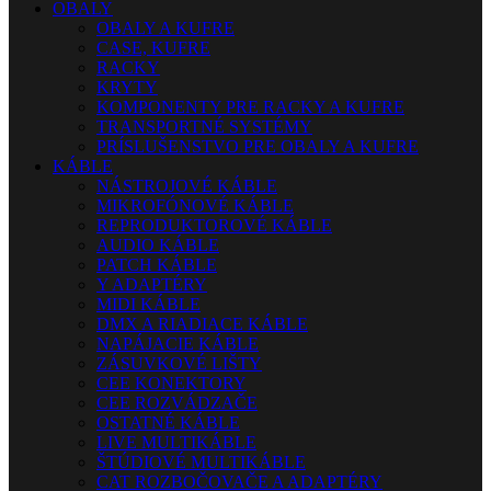
OBALY
OBALY A KUFRE
CASE, KUFRE
RACKY
KRYTY
KOMPONENTY PRE RACKY A KUFRE
TRANSPORTNÉ SYSTÉMY
PRÍSLUŠENSTVO PRE OBALY A KUFRE
KÁBLE
NÁSTROJOVÉ KÁBLE
MIKROFÓNOVÉ KÁBLE
REPRODUKTOROVÉ KÁBLE
AUDIO KÁBLE
PATCH KÁBLE
Y ADAPTÉRY
MIDI KÁBLE
DMX A RIADIACE KÁBLE
NAPÁJACIE KÁBLE
ZÁSUVKOVÉ LIŠTY
CEE KONEKTORY
CEE ROZVÁDZAČE
OSTATNÉ KÁBLE
LIVE MULTIKÁBLE
ŠTÚDIOVÉ MULTIKÁBLE
CAT ROZBOČOVAČE A ADAPTÉRY