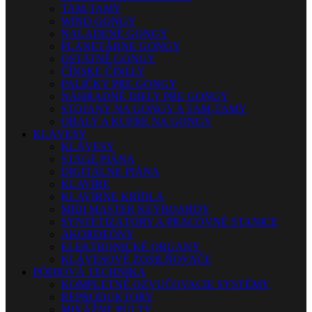
TAM-TAMY
WIND GONGY
NALADENÉ GONGY
PLANETÁRNE GONGY
OSTATNÉ GONGY
ČÍNSKE ČINELY
PALIČKY PRE GONGY
NÁHRADNÉ DIELY PRE GONGY
STOJANY NA GONGY A TAM-TAMY
OBALY A KUFRE NA GONGY
KLÁVESY
KLÁVESY
STAGE PIÁNA
DIGITÁLNE PIÁNA
KLAVÍRE
KLAVÍRNE KRÍDLA
MIDI MASTER KEYBOARDY
SYNTETIZÁTORY A PRACOVNÉ STANICE
AKORDEÓNY
ELEKTRONICKÉ ORGANY
KLÁVESOVÉ ZOSILŇOVAČE
PÓDIOVÁ TECHNIKA
KOMPLETNÉ OZVUČOVACIE SYSTÉMY
REPRODUKTORY
MIXÁŽNE PULTY