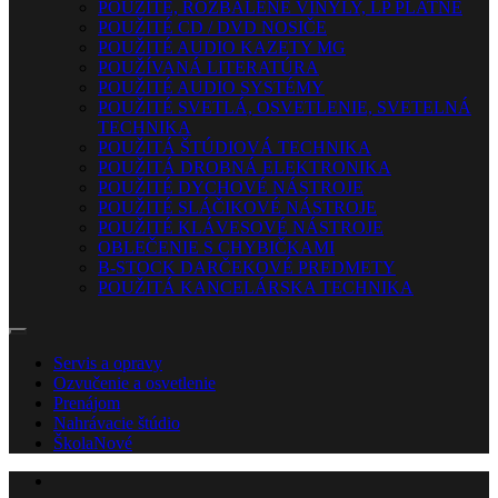
POUŽITÉ, ROZBALENÉ VINYLY, LP PLATNE
POUŽITÉ CD / DVD NOSIČE
POUŽITÉ AUDIO KAZETY MG
POUŽÍVANÁ LITERATÚRA
POUŽITÉ AUDIO SYSTÉMY
POUŽITÉ SVETLÁ, OSVETLENIE, SVETELNÁ
TECHNIKA
POUŽITÁ ŠTÚDIOVÁ TECHNIKA
POUŽITÁ DROBNÁ ELEKTRONIKA
POUŽITÉ DYCHOVÉ NÁSTROJE
POUŽITÉ SLÁČIKOVÉ NÁSTROJE
POUŽITÉ KLÁVESOVÉ NÁSTROJE
OBLEČENIE S CHYBIČKAMI
B-STOCK DARČEKOVÉ PREDMETY
POUŽITÁ KANCELÁRSKA TECHNIKA
Servis a opravy
Ozvučenie a osvetlenie
Prenájom
Nahrávacie štúdio
Škola
Nové