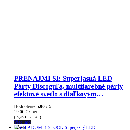
PRENAJMI SI: Superjasná LED
Párty Discoguľa, multifarebné párty
efektové svetlo s diaľkovým
ovládačom
Hodnotenie
5.00
z 5
19,00
€
s DPH
(
15,45
€
)
bez DPH
Viac info
Zľava!