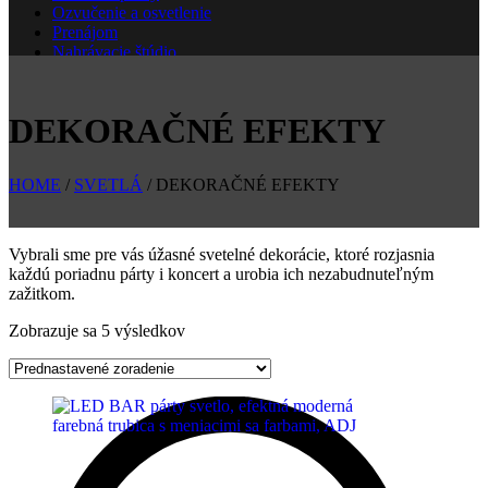
Ozvučenie a osvetlenie
Prenájom
Nahrávacie štúdio
Škola
Nové
DEKORAČNÉ EFEKTY
HOME
/
SVETLÁ
/ DEKORAČNÉ EFEKTY
Vybrali sme pre vás úžasné svetelné dekorácie, ktoré rozjasnia
každú poriadnu párty i koncert a urobia ich nezabudnuteľným
zažitkom.
Zobrazuje sa 5 výsledkov