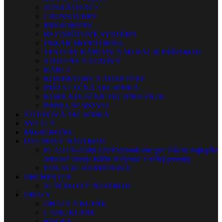
ZOSILŇOVAČE
CROSSOVERY
MIKROFÓNY
BEZDRÔTOVÉ SYSTÉMY
IN-EAR MONITORING
TESTERY KÁBLOV A MERACIE PRÍSTROJE
STOJANY A STATÍVY
KÁBLE
KONEKTORY A ADAPTÉRY
INŠTALAČNÁ TECHNIKA
KOMUNIKAČNÉ TECHNOLÓGIE
PRÍSLUŠENSTVO
ŠTÚDIOVÁ TECHNIKA
SVETLÁ
MIKROFÓNY
DYCHOVÉ NÁSTROJE
FLAUTY-ZOBCOVÉ
Vybrali sme pre Vás tie najlepšie
zobcové flauty. Ráčte si vybrať z našej ponuky.
FÚKACIE HARMONIKY
ORCHESTER
SLÁČIKOVÉ NÁSTROJE
OBALY
OBALY A KUFRE
CASE, KUFRE
RACKY