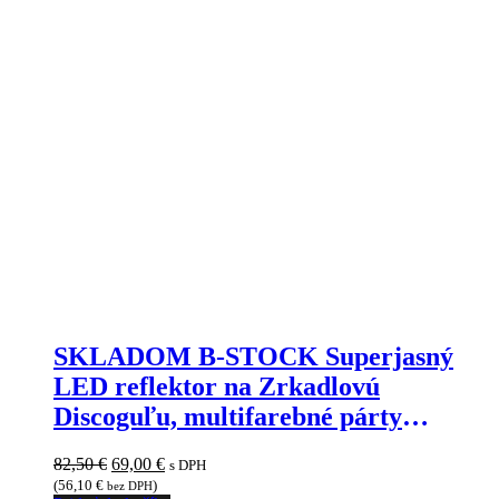
SKLADOM B-STOCK Superjasný
LED reflektor na Zrkadlovú
Discoguľu, multifarebné párty
efektové bodové svetlo+ovládač
Pôvodná
Aktuálna
82,50
€
69,00
€
s DPH
cena
cena
(
56,10
€
)
bez DPH