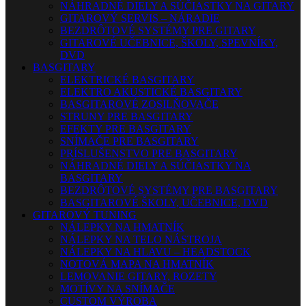
NÁHRADNÉ DIELY A SÚČIASTKY NA GITARY
GITAROVÝ SERVIS – NÁRADIE
BEZDRÔTOVÉ SYSTÉMY PRE GITARY
GITAROVÉ UČEBNICE, ŠKOLY, SPEVNÍKY,
DVD
BASGITARY
ELEKTRICKÉ BASGITARY
ELEKTRO AKUSTICKÉ BASGITARY
BASGITAROVÉ ZOSILŇOVAČE
STRUNY PRE BASGITARY
EFEKTY PRE BASGITARY
SNÍMAČE PRE BASGITARY
PRÍSLUŠENSTVO PRE BASGITARY
NÁHRADNÉ DIELY A SÚČIASTKY NA
BASGITARY
BEZDRÔTOVÉ SYSTÉMY PRE BASGITARY
BASGITAROVÉ ŠKOLY, UČEBNICE, DVD
GITAROVÝ TUNING
NÁLEPKY NA HMATNÍK
NÁLEPKY NA TELO NÁSTROJA
NÁLEPKY NA HLAVU – HEADSTOCK
NOTOVÁ MAPA NA HMATNÍK
LEMOVANIE GITARY, ROZETY
MOTÍVY NA SNÍMAČE
CUSTOM VÝROBA