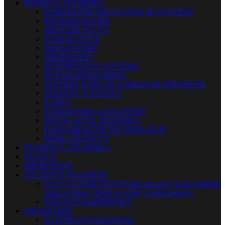
PÓDIOVÁ TECHNIKA
KOMPLETNÉ OZVUČOVACIE SYSTÉMY
REPRODUKTORY
MIXÁŽNE PULTY
ZOSILŇOVAČE
CROSSOVERY
MIKROFÓNY
BEZDRÔTOVÉ SYSTÉMY
IN-EAR MONITORING
TESTERY KÁBLOV A MERACIE PRÍSTROJE
STOJANY A STATÍVY
KÁBLE
KONEKTORY A ADAPTÉRY
INŠTALAČNÁ TECHNIKA
KOMUNIKAČNÉ TECHNOLÓGIE
PRÍSLUŠENSTVO
ŠTÚDIOVÁ TECHNIKA
SVETLÁ
MIKROFÓNY
DYCHOVÉ NÁSTROJE
FLAUTY-ZOBCOVÉ
Vybrali sme pre Vás tie najlepšie
zobcové flauty. Ráčte si vybrať z našej ponuky.
FÚKACIE HARMONIKY
ORCHESTER
SLÁČIKOVÉ NÁSTROJE