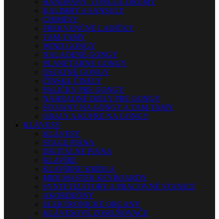
HANDPANY, TONGUE DRUMY
KALIMBY A SANSULY
CHIMESY
FREKVENČNÉ LADIČKY
TAM-TAMY
WIND GONGY
NALADENÉ GONGY
PLANETÁRNE GONGY
OSTATNÉ GONGY
ČÍNSKE ČINELY
PALIČKY PRE GONGY
NÁHRADNÉ DIELY PRE GONGY
STOJANY NA GONGY A TAM-TAMY
OBALY A KUFRE NA GONGY
KLÁVESY
KLÁVESY
STAGE PIÁNA
DIGITÁLNE PIÁNA
KLAVÍRE
KLAVÍRNE KRÍDLA
MIDI MASTER KEYBOARDY
SYNTETIZÁTORY A PRACOVNÉ STANICE
AKORDEÓNY
ELEKTRONICKÉ ORGANY
KLÁVESOVÉ ZOSILŇOVAČE