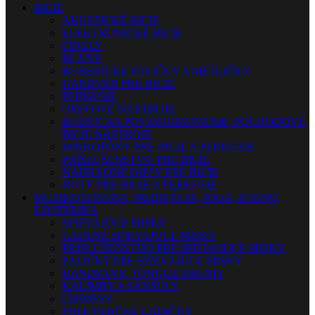
BICIE
AKUSTICKÉ BICIE
ELEKTRONICKÉ BICIE
ČINELY
BLANY
BUBENÍCKE PALIČKY A METLIČKY
HARDVÉR PRE BICIE
PERKUSIE
ORFFOVÉ NÁSTROJE
BUBNY NA POVZBUDZOVANIE, POCHODOVÉ
BICIE NÁSTROJE
MIKROFÓNY PRE BICIE A PERKUSIE
PRÍSLUŠENSTVO PRE BICIE
NÁHRADNÉ DIELY PRE BICIE
NOTY PRE BICIE A PERKUSIE
MUZIKOTERAPIA, MEDITÁCIA, JOGA, ETHNO,
EZOTERIKA
SPIEVAJÚCE MISKY
LADENÉ SPIEVAJÚCE MISKY
PRISLUŠENSTVO PRE SPIEVAJÚCE MISKY
PALIČKY PRE SPIEVAJÚCE MISKY
HANDPANY, TONGUE DRUMY
KALIMBY A SANSULY
CHIMESY
FREKVENČNÉ LADIČKY