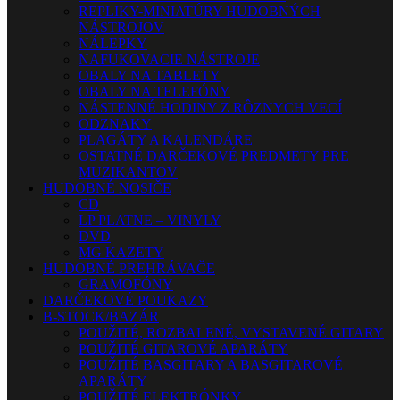
REPLIKY-MINIATÚRY HUDOBNÝCH
NÁSTROJOV
NÁLEPKY
NAFUKOVACIE NÁSTROJE
OBALY NA TABLETY
OBALY NA TELEFÓNY
NÁSTENNÉ HODINY Z RÔZNYCH VECÍ
ODZNAKY
PLAGÁTY A KALENDÁRE
OSTATNÉ DARČEKOVÉ PREDMETY PRE
MUZIKANTOV
HUDOBNÉ NOSIČE
CD
LP PLATNE – VINYLY
DVD
MG KAZETY
HUDOBNÉ PREHRÁVAČE
GRAMOFÓNY
DARČEKOVÉ POUKAZY
B-STOCK/BAZÁR
POUŽITÉ, ROZBALENÉ, VYSTAVENÉ GITARY
POUŽITÉ GITAROVÉ APARÁTY
POUŽITÉ BASGITARY A BASGITAROVÉ
APARÁTY
POUŽITÉ ELEKTRÓNKY