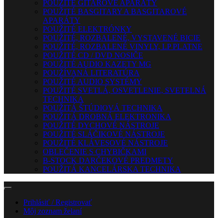
POUŽITÉ GITAROVÉ APARÁTY
POUŽITÉ BASGITARY A BASGITAROVÉ
APARÁTY
POUŽITÉ ELEKTRÓNKY
POUŽITÉ, ROZBALENÉ, VYSTAVENÉ BICIE
POUŽITÉ, ROZBALENÉ VINYLY, LP PLATNE
POUŽITÉ CD / DVD NOSIČE
POUŽITÉ AUDIO KAZETY MG
POUŽÍVANÁ LITERATÚRA
POUŽITÉ AUDIO SYSTÉMY
POUŽITÉ SVETLÁ, OSVETLENIE, SVETELNÁ
TECHNIKA
POUŽITÁ ŠTÚDIOVÁ TECHNIKA
POUŽITÁ DROBNÁ ELEKTRONIKA
POUŽITÉ DYCHOVÉ NÁSTROJE
POUŽITÉ SLÁČIKOVÉ NÁSTROJE
POUŽITÉ KLÁVESOVÉ NÁSTROJE
OBLEČENIE S CHYBIČKAMI
B-STOCK DARČEKOVÉ PREDMETY
POUŽITÁ KANCELÁRSKA TECHNIKA
Prihlásiť / Registrovať
Môj zoznam želaní