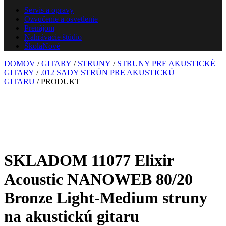
Servis a opravy
Ozvučenie a osvetlenie
Prenájom
Nahrávacie štúdio
Škola
Nové
DOMOV
/
GITARY
/
STRUNY
/
STRUNY PRE AKUSTICKÉ
GITARY
/
.012 SADY STRÚN PRE AKUSTICKÚ
GITARU
/ PRODUKT
SKLADOM 11077 Elixir
Acoustic NANOWEB 80/20
Bronze Light-Medium struny
na akustickú gitaru