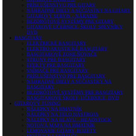
PRÍSLUŠENSTVO PRE GITARY
NÁHRADNÉ DIELY A SÚČIASTKY NA GITARY
GITAROVÝ SERVIS – NÁRADIE
BEZDRÔTOVÉ SYSTÉMY PRE GITARY
GITAROVÉ UČEBNICE, ŠKOLY, SPEVNÍKY,
DVD
BASGITARY
ELEKTRICKÉ BASGITARY
ELEKTRO AKUSTICKÉ BASGITARY
BASGITAROVÉ ZOSILŇOVAČE
STRUNY PRE BASGITARY
EFEKTY PRE BASGITARY
SNÍMAČE PRE BASGITARY
PRÍSLUŠENSTVO PRE BASGITARY
NÁHRADNÉ DIELY A SÚČIASTKY NA
BASGITARY
BEZDRÔTOVÉ SYSTÉMY PRE BASGITARY
BASGITAROVÉ ŠKOLY, UČEBNICE, DVD
GITAROVÝ TUNING
NÁLEPKY NA HMATNÍK
NÁLEPKY NA TELO NÁSTROJA
NÁLEPKY NA HLAVU – HEADSTOCK
NOTOVÁ MAPA NA HMATNÍK
LEMOVANIE GITARY, ROZETY