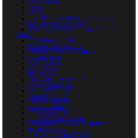
CASE, KUFRE
RACKY
KRYTY
KOMPONENTY PRE RACKY A KUFRE
TRANSPORTNÉ SYSTÉMY
PRÍSLUŠENSTVO PRE OBALY A KUFRE
KÁBLE
NÁSTROJOVÉ KÁBLE
MIKROFÓNOVÉ KÁBLE
REPRODUKTOROVÉ KÁBLE
AUDIO KÁBLE
PATCH KÁBLE
Y ADAPTÉRY
MIDI KÁBLE
DMX A RIADIACE KÁBLE
NAPÁJACIE KÁBLE
ZÁSUVKOVÉ LIŠTY
CEE KONEKTORY
CEE ROZVÁDZAČE
OSTATNÉ KÁBLE
LIVE MULTIKÁBLE
ŠTÚDIOVÉ MULTIKÁBLE
CAT ROZBOČOVAČE A ADAPTÉRY
SIEŤOVÉ KÁBLE
ANALÓGOVÉ STAGEBOXY