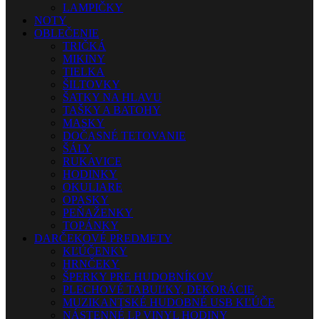
LAMPIČKY
NOTY
OBLEČENIE
TRIČKÁ
MIKINY
TIELKA
ŠILTOVKY
ŠATKY NA HLAVU
TAŠKY A BATOHY
MASKY
DOČASNÉ TETOVANIE
ŠÁLY
RUKAVICE
HODINKY
OKULIARE
OPASKY
PEŇAŽENKY
TOPÁNKY
DARČEKOVÉ PREDMETY
KĽÚČENKY
HRNČEKY
ŠPERKY PRE HUDOBNÍKOV
PLECHOVÉ TABUĽKY, DEKORÁCIE
MUZIKANTSKÉ HUDOBNÉ USB KĽÚČE
NÁSTENNÉ LP VINYL HODINY