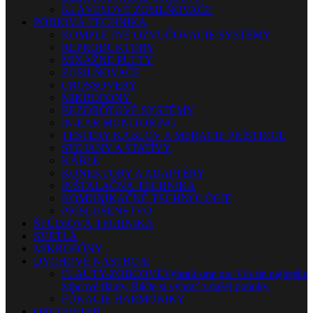
KLÁVESOVÉ ZOSILŇOVAČE
PÓDIOVÁ TECHNIKA
KOMPLETNÉ OZVUČOVACIE SYSTÉMY
REPRODUKTORY
MIXÁŽNE PULTY
ZOSILŇOVAČE
CROSSOVERY
MIKROFÓNY
BEZDRÔTOVÉ SYSTÉMY
IN-EAR MONITORING
TESTERY KÁBLOV A MERACIE PRÍSTROJE
STOJANY A STATÍVY
KÁBLE
KONEKTORY A ADAPTÉRY
INŠTALAČNÁ TECHNIKA
KOMUNIKAČNÉ TECHNOLÓGIE
PRÍSLUŠENSTVO
ŠTÚDIOVÁ TECHNIKA
SVETLÁ
MIKROFÓNY
DYCHOVÉ NÁSTROJE
FLAUTY-ZOBCOVÉ
Vybrali sme pre Vás tie najlepšie
zobcové flauty. Ráčte si vybrať z našej ponuky.
FÚKACIE HARMONIKY
ORCHESTER