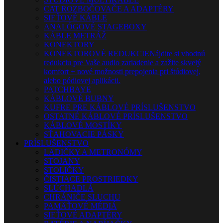
CAT ROZBOČOVAČE A ADAPTÉRY
SIEŤOVÉ KÁBLE
ANALÓGOVÉ STAGEBOXY
KÁBLE METRÁŽ
KONEKTORY
KONEKTOROVÉ REDUKCIE
Nájdite si vhodnú
redukciu pre Vaše audio zariadenie a zažite skvelý
komfort + nové možnosti prepojenia pri štúdiovej,
alebo pódiovej aplikácii.
PATCHBAYE
KÁBLOVÉ BUBNY
KUFRE PRE KÁBLOVÉ PRÍSLUŠENSTVO
OSTATNÉ KÁBLOVÉ PRÍSLUŠENSTVO
KÁBLOVÉ MOSTÍKY
SŤAHOVACIE PÁSKY
PRÍSLUŠENSTVO
LADIČKY A METRONÓMY
STOJANY
STOLIČKY
ČISTIACE PROSTRIEDKY
SLÚCHADLÁ
CHRÁNIČE SLUCHU
PAMÄŤOVÉ MÉDIÁ
SIEŤOVÉ ADAPTÉRY