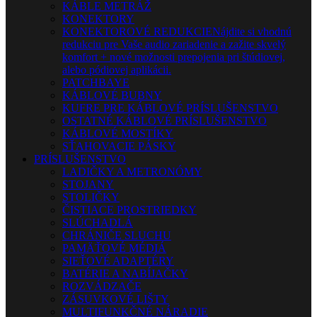
KÁBLE METRÁŽ
KONEKTORY
KONEKTOROVÉ REDUKCIE
Nájdite si vhodnú
redukciu pre Vaše audio zariadenie a zažite skvelý
komfort + nové možnosti prepojenia pri štúdiovej,
alebo pódiovej aplikácii.
PATCHBAYE
KÁBLOVÉ BUBNY
KUFRE PRE KÁBLOVÉ PRÍSLUŠENSTVO
OSTATNÉ KÁBLOVÉ PRÍSLUŠENSTVO
KÁBLOVÉ MOSTÍKY
SŤAHOVACIE PÁSKY
PRÍSLUŠENSTVO
LADIČKY A METRONÓMY
STOJANY
STOLIČKY
ČISTIACE PROSTRIEDKY
SLÚCHADLÁ
CHRÁNIČE SLUCHU
PAMÄŤOVÉ MÉDIÁ
SIEŤOVÉ ADAPTÉRY
BATÉRIE A NABÍJAČKY
ROZVÁDZAČE
ZÁSUVKOVÉ LIŠTY
MULTIFUNKČNÉ NÁRADIE