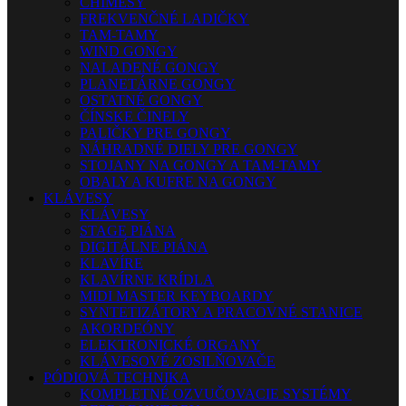
CHIMESY
FREKVENČNÉ LADIČKY
TAM-TAMY
WIND GONGY
NALADENÉ GONGY
PLANETÁRNE GONGY
OSTATNÉ GONGY
ČÍNSKE ČINELY
PALIČKY PRE GONGY
NÁHRADNÉ DIELY PRE GONGY
STOJANY NA GONGY A TAM-TAMY
OBALY A KUFRE NA GONGY
KLÁVESY
KLÁVESY
STAGE PIÁNA
DIGITÁLNE PIÁNA
KLAVÍRE
KLAVÍRNE KRÍDLA
MIDI MASTER KEYBOARDY
SYNTETIZÁTORY A PRACOVNÉ STANICE
AKORDEÓNY
ELEKTRONICKÉ ORGANY
KLÁVESOVÉ ZOSILŇOVAČE
PÓDIOVÁ TECHNIKA
KOMPLETNÉ OZVUČOVACIE SYSTÉMY