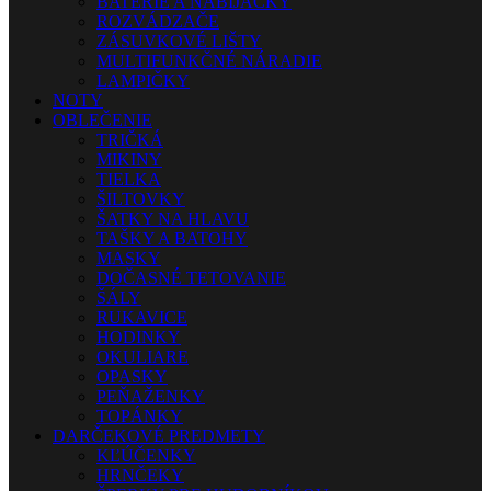
BATÉRIE A NABÍJAČKY
ROZVÁDZAČE
ZÁSUVKOVÉ LIŠTY
MULTIFUNKČNÉ NÁRADIE
LAMPIČKY
NOTY
OBLEČENIE
TRIČKÁ
MIKINY
TIELKA
ŠILTOVKY
ŠATKY NA HLAVU
TAŠKY A BATOHY
MASKY
DOČASNÉ TETOVANIE
ŠÁLY
RUKAVICE
HODINKY
OKULIARE
OPASKY
PEŇAŽENKY
TOPÁNKY
DARČEKOVÉ PREDMETY
KĽÚČENKY
HRNČEKY