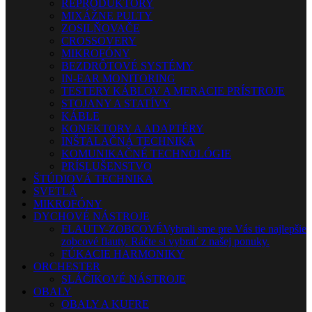
REPRODUKTORY
MIXÁŽNE PULTY
ZOSILŇOVAČE
CROSSOVERY
MIKROFÓNY
BEZDRÔTOVÉ SYSTÉMY
IN-EAR MONITORING
TESTERY KÁBLOV A MERACIE PRÍSTROJE
STOJANY A STATÍVY
KÁBLE
KONEKTORY A ADAPTÉRY
INŠTALAČNÁ TECHNIKA
KOMUNIKAČNÉ TECHNOLÓGIE
PRÍSLUŠENSTVO
ŠTÚDIOVÁ TECHNIKA
SVETLÁ
MIKROFÓNY
DYCHOVÉ NÁSTROJE
FLAUTY-ZOBCOVÉ
Vybrali sme pre Vás tie najlepšie
zobcové flauty. Ráčte si vybrať z našej ponuky.
FÚKACIE HARMONIKY
ORCHESTER
SLÁČIKOVÉ NÁSTROJE
OBALY
OBALY A KUFRE