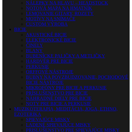
NÁLEPKY NA HLAVU – HEADSTOCK
NOTOVÁ MAPA NA HMATNÍK
LEMOVANIE GITARY, ROZETY
MOTÍVY NA SNÍMAČE
CUSTOM VÝROBA
BICIE
AKUSTICKÉ BICIE
ELEKTRONICKÉ BICIE
ČINELY
BLANY
BUBENÍCKE PALIČKY A METLIČKY
HARDVÉR PRE BICIE
PERKUSIE
ORFFOVÉ NÁSTROJE
BUBNY NA POVZBUDZOVANIE, POCHODOVÉ
BICIE NÁSTROJE
MIKROFÓNY PRE BICIE A PERKUSIE
PRÍSLUŠENSTVO PRE BICIE
NÁHRADNÉ DIELY PRE BICIE
NOTY PRE BICIE A PERKUSIE
MUZIKOTERAPIA, MEDITÁCIA, JOGA, ETHNO,
EZOTERIKA
SPIEVAJÚCE MISKY
LADENÉ SPIEVAJÚCE MISKY
PRISLUŠENSTVO PRE SPIEVAJÚCE MISKY