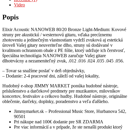
Video
Popis
Elixir Acoustic NANOWEB 80/20 Bronze Light-Medium: Kovové
struny pre akustickú / westernovú gitaru, vďaka precíznemu
zhotoveniu a jedinečným vlastnostiam vydrží zvuková aj estetická
úroveň Vašej gitary neuveriteľne dlho, struny sú dodávané v
kvalitnom ochrannom obale z PE fólie, ktorý udržuje ich čerstvosť,
špeciálna technológia NANOWEB zaručuje Vašej gitare
dlhotrvácny a nezameniteľný zvuk, .012 .016 .024 .035 .045 .056.
– Tovar sa snažíme poslať v deň objednávky,
– Dodanie: 2-4 pracovné dni, záleží od vašej lokality,
Hudobný e-shop JIMMY MARKET ponúka hudobné nástroje,
príslušenstvo a darčekové predmety pre muzikantov, milovníkov
koncertov, festivalov a celkovo hudby. Hudobné nástroje, originálne
oblečenie, darčeky, doplnky, poradenstvo a veľa ďalšieho.
Jimmymarket.sk – Professional Music Store, Hurbanova 542,
90501
Pri nákupe nad 100€ dodanie pre SR ZDARMA
Pre viac informácií a v prípade, že ste nenašli produkt ktorý