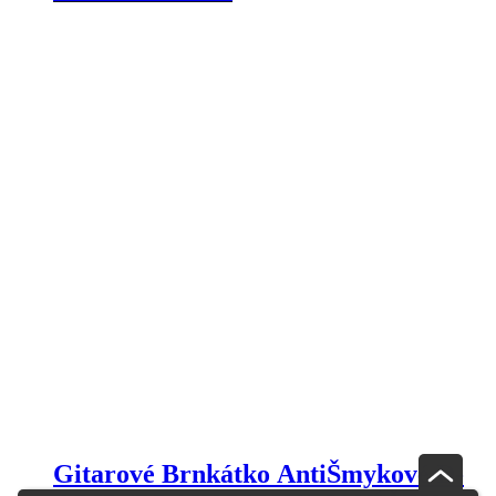
Gitarové Brnkátko AntiŠmykové D-