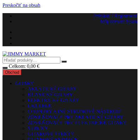
Preskočiť na obsah
Prihlásiť / Registrovať
Môj zoznam želaní
Celkom:
0,00
€
Obchod
GITARY
AKUSTICKÉ GITARY
KLASICKÉ GITARY
ELEKTRICKÉ GITARY
UKULELE
COUNTRY A INÉ STRUNOVÉ NÁSTROJE
ZOSILŇOVAČE PRE AKUSTICKÉ GITARY
ZOSILŇOVAČE PRE ELEKTRICKÉ GITARY
STRUNY
GITAROVÉ EFEKTY
GITAROVÉ SNÍMAČE