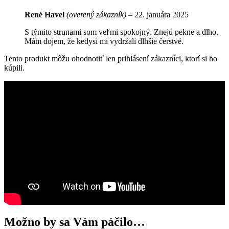
René Havel
(overený zákazník)
–
22. januára 2025
S týmito strunami som veľmi spokojný. Znejú pekne a dlho.
Mám dojem, že kedysi mi vydržali dlhšie čerstvé.
Tento produkt môžu ohodnotiť len prihlásení zákazníci, ktorí si ho
kúpili.
Možno by sa Vám páčilo…