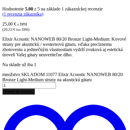
Hodnotenie
5.00
z 5 na základe
1
zákazníckej recenzie
(
1
recenzia zákazníka)
25,00
€
s DPH
(
20,33
€
)
bez DPH
Elixir Acoustic NANOWEB 80/20 Bronze Light-Medium: Kovové
struny pre akustickú / westernovú gitaru, vďaka precíznemu
zhotoveniu a jedinečným vlastnostiam vydrží zvuková aj estetická
úroveň Vašej gitary neuveriteľne dlho.
Na sklade už iba 1
množstvo SKLADOM 11077 Elixir Acoustic NANOWEB 80/20
Bronze Light-Medium struny na akustickú gitaru
Pridať do košíka