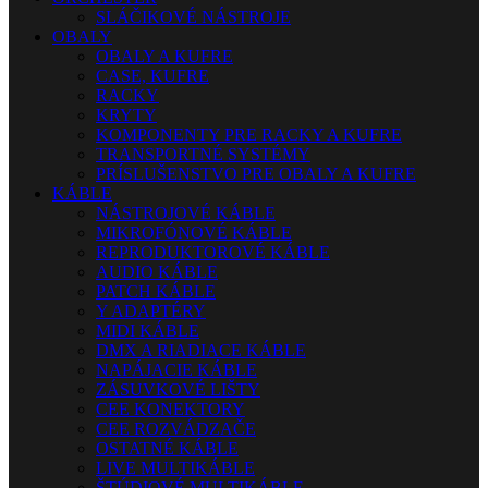
SLÁČIKOVÉ NÁSTROJE
OBALY
OBALY A KUFRE
CASE, KUFRE
RACKY
KRYTY
KOMPONENTY PRE RACKY A KUFRE
TRANSPORTNÉ SYSTÉMY
PRÍSLUŠENSTVO PRE OBALY A KUFRE
KÁBLE
NÁSTROJOVÉ KÁBLE
MIKROFÓNOVÉ KÁBLE
REPRODUKTOROVÉ KÁBLE
AUDIO KÁBLE
PATCH KÁBLE
Y ADAPTÉRY
MIDI KÁBLE
DMX A RIADIACE KÁBLE
NAPÁJACIE KÁBLE
ZÁSUVKOVÉ LIŠTY
CEE KONEKTORY
CEE ROZVÁDZAČE
OSTATNÉ KÁBLE
LIVE MULTIKÁBLE
ŠTÚDIOVÉ MULTIKÁBLE