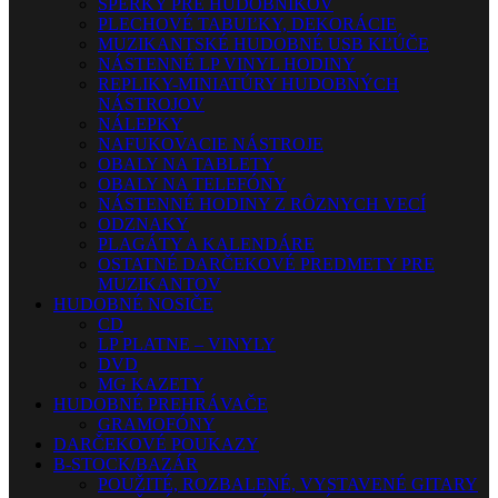
ŠPERKY PRE HUDOBNÍKOV
PLECHOVÉ TABUĽKY, DEKORÁCIE
MUZIKANTSKÉ HUDOBNÉ USB KĽÚČE
NÁSTENNÉ LP VINYL HODINY
REPLIKY-MINIATÚRY HUDOBNÝCH
NÁSTROJOV
NÁLEPKY
NAFUKOVACIE NÁSTROJE
OBALY NA TABLETY
OBALY NA TELEFÓNY
NÁSTENNÉ HODINY Z RÔZNYCH VECÍ
ODZNAKY
PLAGÁTY A KALENDÁRE
OSTATNÉ DARČEKOVÉ PREDMETY PRE
MUZIKANTOV
HUDOBNÉ NOSIČE
CD
LP PLATNE – VINYLY
DVD
MG KAZETY
HUDOBNÉ PREHRÁVAČE
GRAMOFÓNY
DARČEKOVÉ POUKAZY
B-STOCK/BAZÁR
POUŽITÉ, ROZBALENÉ, VYSTAVENÉ GITARY