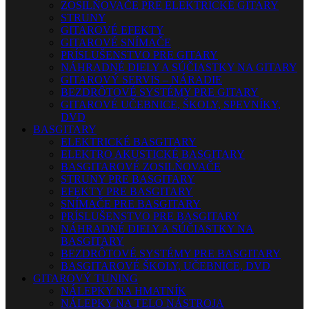
ZOSILŇOVAČE PRE ELEKTRICKÉ GITARY
STRUNY
GITAROVÉ EFEKTY
GITAROVÉ SNÍMAČE
PRÍSLUŠENSTVO PRE GITARY
NÁHRADNÉ DIELY A SÚČIASTKY NA GITARY
GITAROVÝ SERVIS – NÁRADIE
BEZDRÔTOVÉ SYSTÉMY PRE GITARY
GITAROVÉ UČEBNICE, ŠKOLY, SPEVNÍKY,
DVD
BASGITARY
ELEKTRICKÉ BASGITARY
ELEKTRO AKUSTICKÉ BASGITARY
BASGITAROVÉ ZOSILŇOVAČE
STRUNY PRE BASGITARY
EFEKTY PRE BASGITARY
SNÍMAČE PRE BASGITARY
PRÍSLUŠENSTVO PRE BASGITARY
NÁHRADNÉ DIELY A SÚČIASTKY NA
BASGITARY
BEZDRÔTOVÉ SYSTÉMY PRE BASGITARY
BASGITAROVÉ ŠKOLY, UČEBNICE, DVD
GITAROVÝ TUNING
NÁLEPKY NA HMATNÍK
NÁLEPKY NA TELO NÁSTROJA