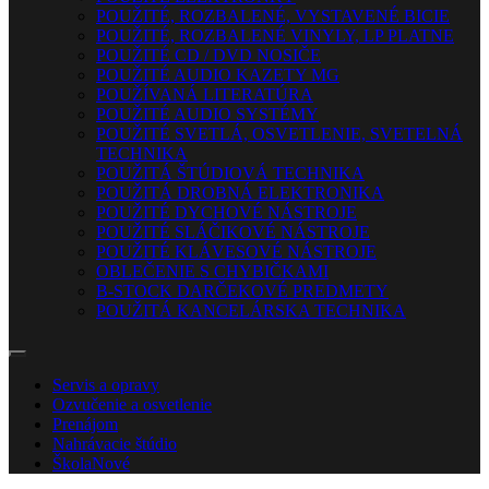
POUŽITÉ, ROZBALENÉ, VYSTAVENÉ BICIE
POUŽITÉ, ROZBALENÉ VINYLY, LP PLATNE
POUŽITÉ CD / DVD NOSIČE
POUŽITÉ AUDIO KAZETY MG
POUŽÍVANÁ LITERATÚRA
POUŽITÉ AUDIO SYSTÉMY
POUŽITÉ SVETLÁ, OSVETLENIE, SVETELNÁ
TECHNIKA
POUŽITÁ ŠTÚDIOVÁ TECHNIKA
POUŽITÁ DROBNÁ ELEKTRONIKA
POUŽITÉ DYCHOVÉ NÁSTROJE
POUŽITÉ SLÁČIKOVÉ NÁSTROJE
POUŽITÉ KLÁVESOVÉ NÁSTROJE
OBLEČENIE S CHYBIČKAMI
B-STOCK DARČEKOVÉ PREDMETY
POUŽITÁ KANCELÁRSKA TECHNIKA
Servis a opravy
Ozvučenie a osvetlenie
Prenájom
Nahrávacie štúdio
Škola
Nové