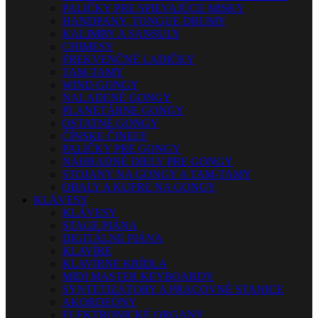
PALIČKY PRE SPIEVAJÚCE MISKY
HANDPANY, TONGUE DRUMY
KALIMBY A SANSULY
CHIMESY
FREKVENČNÉ LADIČKY
TAM-TAMY
WIND GONGY
NALADENÉ GONGY
PLANETÁRNE GONGY
OSTATNÉ GONGY
ČÍNSKE ČINELY
PALIČKY PRE GONGY
NÁHRADNÉ DIELY PRE GONGY
STOJANY NA GONGY A TAM-TAMY
OBALY A KUFRE NA GONGY
KLÁVESY
KLÁVESY
STAGE PIÁNA
DIGITÁLNE PIÁNA
KLAVÍRE
KLAVÍRNE KRÍDLA
MIDI MASTER KEYBOARDY
SYNTETIZÁTORY A PRACOVNÉ STANICE
AKORDEÓNY
ELEKTRONICKÉ ORGANY