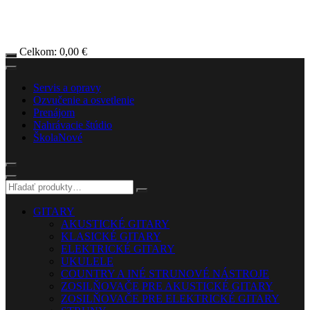
Celkom:
0,00
€
Servis a opravy
Ozvučenie a osvetlenie
Prenájom
Nahrávacie štúdio
Škola
Nové
GITARY
AKUSTICKÉ GITARY
KLASICKÉ GITARY
ELEKTRICKÉ GITARY
UKULELE
COUNTRY A INÉ STRUNOVÉ NÁSTROJE
ZOSILŇOVAČE PRE AKUSTICKÉ GITARY
ZOSILŇOVAČE PRE ELEKTRICKÉ GITARY