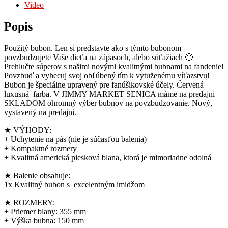
Video
Popis
Použitý bubon. Len si predstavte ako s týmto bubonom
povzbudzujete Vaše dieťa na zápasoch, alebo súťažiach 🙂
Prehlučte súperov s našimi novými kvalitnými bubnami na fandenie!
Povzbuď a vyhecuj svoj obľúbený tím k vytuženému víťazstvu!
Bubon je špeciálne upravený pre fanúšikovské účely. Červená
luxusná farba. V JIMMY MARKET SENICA máme na predajni
SKLADOM ohromný výber bubnov na povzbudzovanie. Nový,
vystavený na predajni.
★ VÝHODY:
+ Uchytenie na pás (nie je súčasťou balenia)
+ Kompaktné rozmery
+ Kvalitná americká piesková blana, ktorá je mimoriadne odolná
★ Balenie obsahuje:
1x Kvalitný bubon s excelentným imidžom
★ ROZMERY:
+ Priemer blany: 355 mm
+ Výška bubna: 150 mm