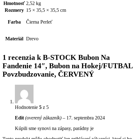
Hmotnosť
2,52 kg
Rozmery
15 × 35,5 × 35,5 cm
Farba
Čierna Perleť
Materiál
Drevo
1 recenzia k
B-STOCK Bubon Na
Fandenie 14″, Bubon na Hokej/FUTBAL
Povzbudzovanie, ČERVENÝ
Hodnotenie
5
z 5
Edit
(overený zákazník)
–
17. septembra 2024
Kúpili sme synovi na zápasy, parádny je
Tento produkt môžu ohodnotiť len prihlásení zákazníci, ktorí si ho