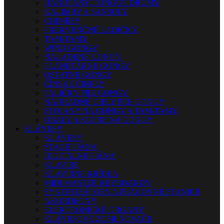
HANDPANY, TONGUE DRUMY
KALIMBY A SANSULY
CHIMESY
FREKVENČNÉ LADIČKY
TAM-TAMY
WIND GONGY
NALADENÉ GONGY
PLANETÁRNE GONGY
OSTATNÉ GONGY
ČÍNSKE ČINELY
PALIČKY PRE GONGY
NÁHRADNÉ DIELY PRE GONGY
STOJANY NA GONGY A TAM-TAMY
OBALY A KUFRE NA GONGY
KLÁVESY
KLÁVESY
STAGE PIÁNA
DIGITÁLNE PIÁNA
KLAVÍRE
KLAVÍRNE KRÍDLA
MIDI MASTER KEYBOARDY
SYNTETIZÁTORY A PRACOVNÉ STANICE
AKORDEÓNY
ELEKTRONICKÉ ORGANY
KLÁVESOVÉ ZOSILŇOVAČE