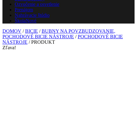
Ozvučenie a osvetlenie
Prenájom
Nahrávacie štúdio
Škola
Nové
DOMOV
/
BICIE
/
BUBNY NA POVZBUDZOVANIE,
POCHODOVÉ BICIE NÁSTROJE
/
POCHODOVÉ BICIE
NÁSTROJE
/ PRODUKT
Zľava!