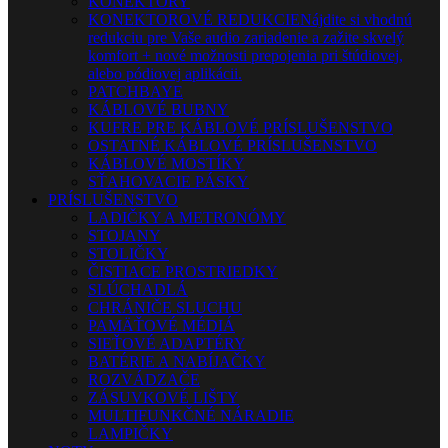
KONEKTORY
KONEKTOROVÉ REDUKCIE
Nájdite si vhodnú
redukciu pre Vaše audio zariadenie a zažite skvelý
komfort + nové možnosti prepojenia pri štúdiovej,
alebo pódiovej aplikácii.
PATCHBAYE
KÁBLOVÉ BUBNY
KUFRE PRE KÁBLOVÉ PRÍSLUŠENSTVO
OSTATNÉ KÁBLOVÉ PRÍSLUŠENSTVO
KÁBLOVÉ MOSTÍKY
SŤAHOVACIE PÁSKY
PRÍSLUŠENSTVO
LADIČKY A METRONÓMY
STOJANY
STOLIČKY
ČISTIACE PROSTRIEDKY
SLÚCHADLÁ
CHRÁNIČE SLUCHU
PAMÄŤOVÉ MÉDIÁ
SIEŤOVÉ ADAPTÉRY
BATÉRIE A NABÍJAČKY
ROZVÁDZAČE
ZÁSUVKOVÉ LIŠTY
MULTIFUNKČNÉ NÁRADIE
LAMPIČKY