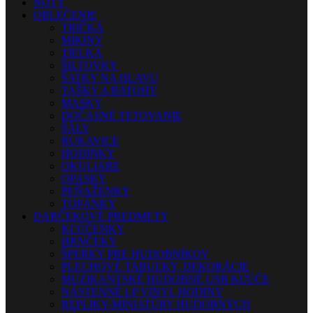
NOTY
OBLEČENIE
TRIČKÁ
MIKINY
TIELKA
ŠILTOVKY
ŠATKY NA HLAVU
TAŠKY A BATOHY
MASKY
DOČASNÉ TETOVANIE
ŠÁLY
RUKAVICE
HODINKY
OKULIARE
OPASKY
PEŇAŽENKY
TOPÁNKY
DARČEKOVÉ PREDMETY
KĽÚČENKY
HRNČEKY
ŠPERKY PRE HUDOBNÍKOV
PLECHOVÉ TABUĽKY, DEKORÁCIE
MUZIKANTSKÉ HUDOBNÉ USB KĽÚČE
NÁSTENNÉ LP VINYL HODINY
REPLIKY-MINIATÚRY HUDOBNÝCH