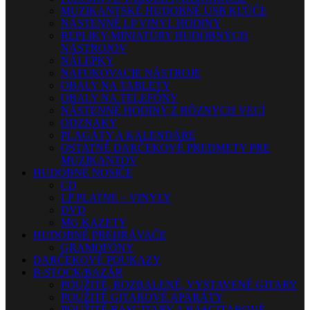
MUZIKANTSKÉ HUDOBNÉ USB KĽÚČE
NÁSTENNÉ LP VINYL HODINY
REPLIKY-MINIATÚRY HUDOBNÝCH
NÁSTROJOV
NÁLEPKY
NAFUKOVACIE NÁSTROJE
OBALY NA TABLETY
OBALY NA TELEFÓNY
NÁSTENNÉ HODINY Z RÔZNYCH VECÍ
ODZNAKY
PLAGÁTY A KALENDÁRE
OSTATNÉ DARČEKOVÉ PREDMETY PRE
MUZIKANTOV
HUDOBNÉ NOSIČE
CD
LP PLATNE – VINYLY
DVD
MG KAZETY
HUDOBNÉ PREHRÁVAČE
GRAMOFÓNY
DARČEKOVÉ POUKAZY
B-STOCK/BAZÁR
POUŽITÉ, ROZBALENÉ, VYSTAVENÉ GITARY
POUŽITÉ GITAROVÉ APARÁTY
POUŽITÉ BASGITARY A BASGITAROVÉ