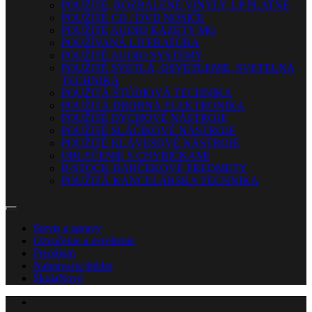
POUŽITÉ, ROZBALENÉ VINYLY, LP PLATNE
POUŽITÉ CD / DVD NOSIČE
POUŽITÉ AUDIO KAZETY MG
POUŽÍVANÁ LITERATÚRA
POUŽITÉ AUDIO SYSTÉMY
POUŽITÉ SVETLÁ, OSVETLENIE, SVETELNÁ
TECHNIKA
POUŽITÁ ŠTÚDIOVÁ TECHNIKA
POUŽITÁ DROBNÁ ELEKTRONIKA
POUŽITÉ DYCHOVÉ NÁSTROJE
POUŽITÉ SLÁČIKOVÉ NÁSTROJE
POUŽITÉ KLÁVESOVÉ NÁSTROJE
OBLEČENIE S CHYBIČKAMI
B-STOCK DARČEKOVÉ PREDMETY
POUŽITÁ KANCELÁRSKA TECHNIKA
Servis a opravy
Ozvučenie a osvetlenie
Prenájom
Nahrávacie štúdio
Škola
Nové