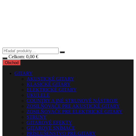
Celkom:
0,00
€
Obchod
GITARY
AKUSTICKÉ GITARY
KLASICKÉ GITARY
ELEKTRICKÉ GITARY
UKULELE
COUNTRY A INÉ STRUNOVÉ NÁSTROJE
ZOSILŇOVAČE PRE AKUSTICKÉ GITARY
ZOSILŇOVAČE PRE ELEKTRICKÉ GITARY
STRUNY
GITAROVÉ EFEKTY
GITAROVÉ SNÍMAČE
PRÍSLUŠENSTVO PRE GITARY