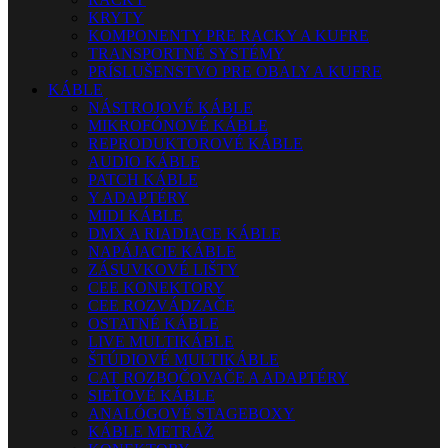
KRYTY
KOMPONENTY PRE RACKY A KUFRE
TRANSPORTNÉ SYSTÉMY
PRÍSLUŠENSTVO PRE OBALY A KUFRE
KÁBLE
NÁSTROJOVÉ KÁBLE
MIKROFÓNOVÉ KÁBLE
REPRODUKTOROVÉ KÁBLE
AUDIO KÁBLE
PATCH KÁBLE
Y ADAPTÉRY
MIDI KÁBLE
DMX A RIADIACE KÁBLE
NAPÁJACIE KÁBLE
ZÁSUVKOVÉ LIŠTY
CEE KONEKTORY
CEE ROZVÁDZAČE
OSTATNÉ KÁBLE
LIVE MULTIKÁBLE
ŠTÚDIOVÉ MULTIKÁBLE
CAT ROZBOČOVAČE A ADAPTÉRY
SIEŤOVÉ KÁBLE
ANALÓGOVÉ STAGEBOXY
KÁBLE METRÁŽ