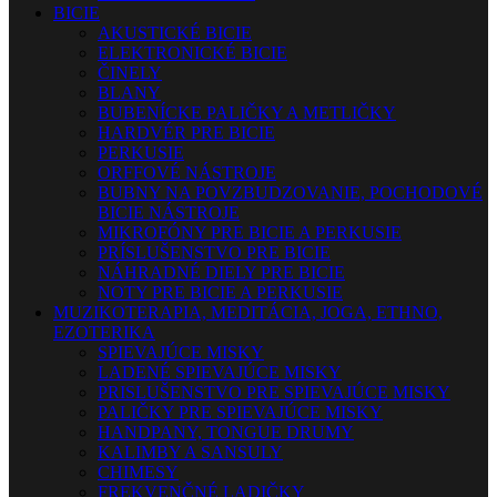
BICIE
AKUSTICKÉ BICIE
ELEKTRONICKÉ BICIE
ČINELY
BLANY
BUBENÍCKE PALIČKY A METLIČKY
HARDVÉR PRE BICIE
PERKUSIE
ORFFOVÉ NÁSTROJE
BUBNY NA POVZBUDZOVANIE, POCHODOVÉ
BICIE NÁSTROJE
MIKROFÓNY PRE BICIE A PERKUSIE
PRÍSLUŠENSTVO PRE BICIE
NÁHRADNÉ DIELY PRE BICIE
NOTY PRE BICIE A PERKUSIE
MUZIKOTERAPIA, MEDITÁCIA, JOGA, ETHNO,
EZOTERIKA
SPIEVAJÚCE MISKY
LADENÉ SPIEVAJÚCE MISKY
PRISLUŠENSTVO PRE SPIEVAJÚCE MISKY
PALIČKY PRE SPIEVAJÚCE MISKY
HANDPANY, TONGUE DRUMY
KALIMBY A SANSULY
CHIMESY
FREKVENČNÉ LADIČKY