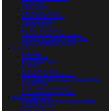
TAM-TAMY
WIND GONGY
NALADENÉ GONGY
PLANETÁRNE GONGY
OSTATNÉ GONGY
ČÍNSKE ČINELY
PALIČKY PRE GONGY
NÁHRADNÉ DIELY PRE GONGY
STOJANY NA GONGY A TAM-TAMY
OBALY A KUFRE NA GONGY
KLÁVESY
KLÁVESY
STAGE PIÁNA
DIGITÁLNE PIÁNA
KLAVÍRE
KLAVÍRNE KRÍDLA
MIDI MASTER KEYBOARDY
SYNTETIZÁTORY A PRACOVNÉ STANICE
AKORDEÓNY
ELEKTRONICKÉ ORGANY
KLÁVESOVÉ ZOSILŇOVAČE
PÓDIOVÁ TECHNIKA
KOMPLETNÉ OZVUČOVACIE SYSTÉMY
REPRODUKTORY
MIXÁŽNE PULTY