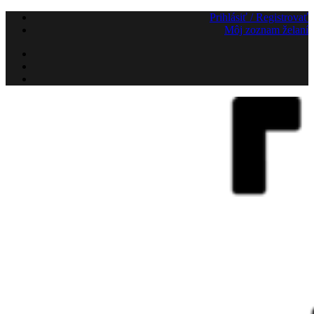
Preskočiť
Prihlásiť / Registrovať
na
Môj zoznam želaní
obsah