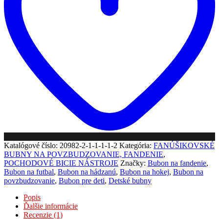
Katalógové číslo:
20982-2-1-1-1-1-2
Kategória:
FANÚŠIKOVSKÉ
BUBNY NA POVZBUDZOVANIE, FANDENIE
,
POCHODOVÉ BICIE NÁSTROJE
Značky:
Bubon na fandenie
,
Bubon na futbal
,
Bubon na hádzanú
,
Bubon na hokej
,
Bubon na
povzbudzovanie
,
Bubon pre deti
,
Detské bubny
Popis
Ďalšie informácie
Recenzie (1)