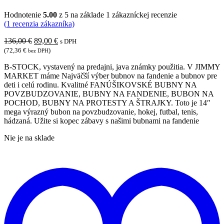
Hodnotenie
5.00
z 5 na základe
1
zákazníckej recenzie
(
1
recenzia zákazníka)
Pôvodná
Aktuálna
136,00
€
89,00
€
s DPH
cena
cena
(
72,36
€
)
bez DPH
bola:
je:
B-STOCK, vystavený na predajni, java známky použitia. V JIMMY
136,00 €.
89,00 €.
MARKET máme Najväčší výber bubnov na fandenie a bubnov pre
deti i celú rodinu. Kvalitné FANÚŠIKOVSKÉ BUBNY NA
POVZBUDZOVANIE, BUBNY NA FANDENIE, BUBON NA
POCHOD, BUBNY NA PROTESTY A ŠTRAJKY. Toto je 14″
mega výrazný bubon na povzbudzovanie, hokej, futbal, tenis,
hádzaná. Užite si kopec zábavy s našimi bubnami na fandenie
Nie je na sklade
P
d
z
ž