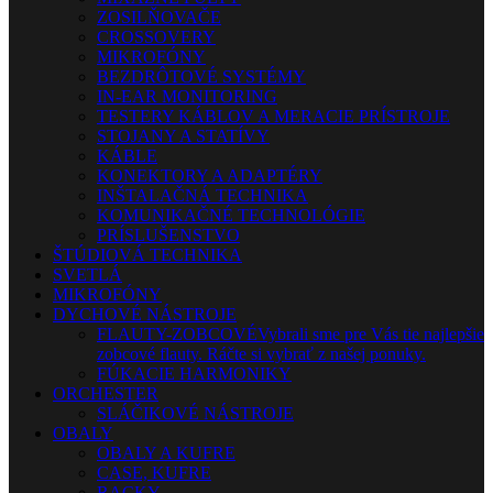
ZOSILŇOVAČE
CROSSOVERY
MIKROFÓNY
BEZDRÔTOVÉ SYSTÉMY
IN-EAR MONITORING
TESTERY KÁBLOV A MERACIE PRÍSTROJE
STOJANY A STATÍVY
KÁBLE
KONEKTORY A ADAPTÉRY
INŠTALAČNÁ TECHNIKA
KOMUNIKAČNÉ TECHNOLÓGIE
PRÍSLUŠENSTVO
ŠTÚDIOVÁ TECHNIKA
SVETLÁ
MIKROFÓNY
DYCHOVÉ NÁSTROJE
FLAUTY-ZOBCOVÉ
Vybrali sme pre Vás tie najlepšie
zobcové flauty. Ráčte si vybrať z našej ponuky.
FÚKACIE HARMONIKY
ORCHESTER
SLÁČIKOVÉ NÁSTROJE
OBALY
OBALY A KUFRE
CASE, KUFRE
RACKY