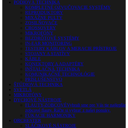
PÓDIOVÁ TECHNIKA
KOMPLETNÉ OZVUČOVACIE SYSTÉMY
REPRODUKTORY
MIXÁŽNE PULTY
ZOSILŇOVAČE
CROSSOVERY
MIKROFÓNY
BEZDRÔTOVÉ SYSTÉMY
IN-EAR MONITORING
TESTERY KÁBLOV A MERACIE PRÍSTROJE
STOJANY A STATÍVY
KÁBLE
KONEKTORY A ADAPTÉRY
INŠTALAČNÁ TECHNIKA
KOMUNIKAČNÉ TECHNOLÓGIE
PRÍSLUŠENSTVO
ŠTÚDIOVÁ TECHNIKA
SVETLÁ
MIKROFÓNY
DYCHOVÉ NÁSTROJE
FLAUTY-ZOBCOVÉ
Vybrali sme pre Vás tie najlepšie
zobcové flauty. Ráčte si vybrať z našej ponuky.
FÚKACIE HARMONIKY
ORCHESTER
SLÁČIKOVÉ NÁSTROJE