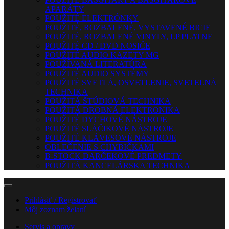
APARÁTY
POUŽITÉ ELEKTRÓNKY
POUŽITÉ, ROZBALENÉ, VYSTAVENÉ BICIE
POUŽITÉ, ROZBALENÉ VINYLY, LP PLATNE
POUŽITÉ CD / DVD NOSIČE
POUŽITÉ AUDIO KAZETY MG
POUŽÍVANÁ LITERATÚRA
POUŽITÉ AUDIO SYSTÉMY
POUŽITÉ SVETLÁ, OSVETLENIE, SVETELNÁ
TECHNIKA
POUŽITÁ ŠTÚDIOVÁ TECHNIKA
POUŽITÁ DROBNÁ ELEKTRONIKA
POUŽITÉ DYCHOVÉ NÁSTROJE
POUŽITÉ SLÁČIKOVÉ NÁSTROJE
POUŽITÉ KLÁVESOVÉ NÁSTROJE
OBLEČENIE S CHYBIČKAMI
B-STOCK DARČEKOVÉ PREDMETY
POUŽITÁ KANCELÁRSKA TECHNIKA
Prihlásiť / Registrovať
Môj zoznam želaní
Servis a opravy