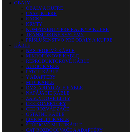
OBALY
OBALY A KUFRE
CASE, KUFRE
RACKY
KRYTY
KOMPONENTY PRE RACKY A KUFRE
TRANSPORTNÉ SYSTÉMY
PRÍSLUŠENSTVO PRE OBALY A KUFRE
KÁBLE
NÁSTROJOVÉ KÁBLE
MIKROFÓNOVÉ KÁBLE
REPRODUKTOROVÉ KÁBLE
AUDIO KÁBLE
PATCH KÁBLE
Y ADAPTÉRY
MIDI KÁBLE
DMX A RIADIACE KÁBLE
NAPÁJACIE KÁBLE
ZÁSUVKOVÉ LIŠTY
CEE KONEKTORY
CEE ROZVÁDZAČE
OSTATNÉ KÁBLE
LIVE MULTIKÁBLE
ŠTÚDIOVÉ MULTIKÁBLE
CAT ROZBOČOVAČE A ADAPTÉRY