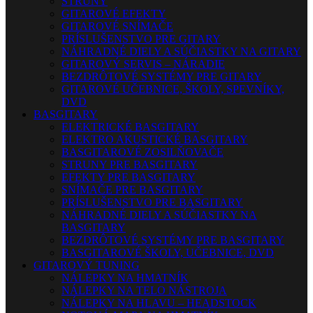
STRUNY
GITAROVÉ EFEKTY
GITAROVÉ SNÍMAČE
PRÍSLUŠENSTVO PRE GITARY
NÁHRADNÉ DIELY A SÚČIASTKY NA GITARY
GITAROVÝ SERVIS – NÁRADIE
BEZDRÔTOVÉ SYSTÉMY PRE GITARY
GITAROVÉ UČEBNICE, ŠKOLY, SPEVNÍKY,
DVD
BASGITARY
ELEKTRICKÉ BASGITARY
ELEKTRO AKUSTICKÉ BASGITARY
BASGITAROVÉ ZOSILŇOVAČE
STRUNY PRE BASGITARY
EFEKTY PRE BASGITARY
SNÍMAČE PRE BASGITARY
PRÍSLUŠENSTVO PRE BASGITARY
NÁHRADNÉ DIELY A SÚČIASTKY NA
BASGITARY
BEZDRÔTOVÉ SYSTÉMY PRE BASGITARY
BASGITAROVÉ ŠKOLY, UČEBNICE, DVD
GITAROVÝ TUNING
NÁLEPKY NA HMATNÍK
NÁLEPKY NA TELO NÁSTROJA
NÁLEPKY NA HLAVU – HEADSTOCK