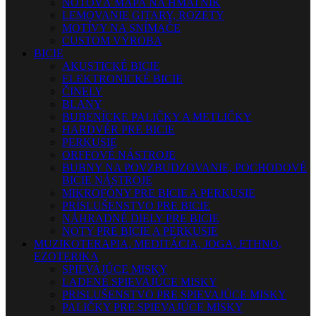
NOTOVÁ MAPA NA HMATNÍK
LEMOVANIE GITARY, ROZETY
MOTÍVY NA SNÍMAČE
CUSTOM VÝROBA
BICIE
AKUSTICKÉ BICIE
ELEKTRONICKÉ BICIE
ČINELY
BLANY
BUBENÍCKE PALIČKY A METLIČKY
HARDVÉR PRE BICIE
PERKUSIE
ORFFOVÉ NÁSTROJE
BUBNY NA POVZBUDZOVANIE, POCHODOVÉ
BICIE NÁSTROJE
MIKROFÓNY PRE BICIE A PERKUSIE
PRÍSLUŠENSTVO PRE BICIE
NÁHRADNÉ DIELY PRE BICIE
NOTY PRE BICIE A PERKUSIE
MUZIKOTERAPIA, MEDITÁCIA, JOGA, ETHNO,
EZOTERIKA
SPIEVAJÚCE MISKY
LADENÉ SPIEVAJÚCE MISKY
PRISLUŠENSTVO PRE SPIEVAJÚCE MISKY
PALIČKY PRE SPIEVAJÚCE MISKY