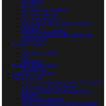
NÁSTROJOV
NÁLEPKY
NAFUKOVACIE NÁSTROJE
OBALY NA TABLETY
OBALY NA TELEFÓNY
NÁSTENNÉ HODINY Z RÔZNYCH VECÍ
ODZNAKY
PLAGÁTY A KALENDÁRE
OSTATNÉ DARČEKOVÉ PREDMETY PRE
MUZIKANTOV
HUDOBNÉ NOSIČE
CD
LP PLATNE – VINYLY
DVD
MG KAZETY
HUDOBNÉ PREHRÁVAČE
GRAMOFÓNY
DARČEKOVÉ POUKAZY
B-STOCK/BAZÁR
POUŽITÉ, ROZBALENÉ, VYSTAVENÉ GITARY
POUŽITÉ GITAROVÉ APARÁTY
POUŽITÉ BASGITARY A BASGITAROVÉ
APARÁTY
POUŽITÉ ELEKTRÓNKY
POUŽITÉ, ROZBALENÉ, VYSTAVENÉ BICIE