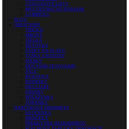
ZÁSUVKOVÉ LIŠTY
MULTIFUNKČNÉ NÁRADIE
LAMPIČKY
NOTY
OBLEČENIE
TRIČKÁ
MIKINY
TIELKA
ŠILTOVKY
ŠATKY NA HLAVU
TAŠKY A BATOHY
MASKY
DOČASNÉ TETOVANIE
ŠÁLY
RUKAVICE
HODINKY
OKULIARE
OPASKY
PEŇAŽENKY
TOPÁNKY
DARČEKOVÉ PREDMETY
KĽÚČENKY
HRNČEKY
ŠPERKY PRE HUDOBNÍKOV
PLECHOVÉ TABUĽKY, DEKORÁCIE