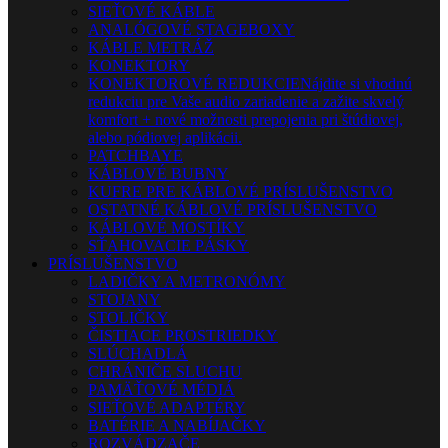
SIEŤOVÉ KÁBLE
ANALÓGOVÉ STAGEBOXY
KÁBLE METRÁŽ
KONEKTORY
KONEKTOROVÉ REDUKCIE
Nájdite si vhodnú
redukciu pre Vaše audio zariadenie a zažite skvelý
komfort + nové možnosti prepojenia pri štúdiovej,
alebo pódiovej aplikácii.
PATCHBAYE
KÁBLOVÉ BUBNY
KUFRE PRE KÁBLOVÉ PRÍSLUŠENSTVO
OSTATNÉ KÁBLOVÉ PRÍSLUŠENSTVO
KÁBLOVÉ MOSTÍKY
SŤAHOVACIE PÁSKY
PRÍSLUŠENSTVO
LADIČKY A METRONÓMY
STOJANY
STOLIČKY
ČISTIACE PROSTRIEDKY
SLÚCHADLÁ
CHRÁNIČE SLUCHU
PAMÄŤOVÉ MÉDIÁ
SIEŤOVÉ ADAPTÉRY
BATÉRIE A NABÍJAČKY
ROZVÁDZAČE