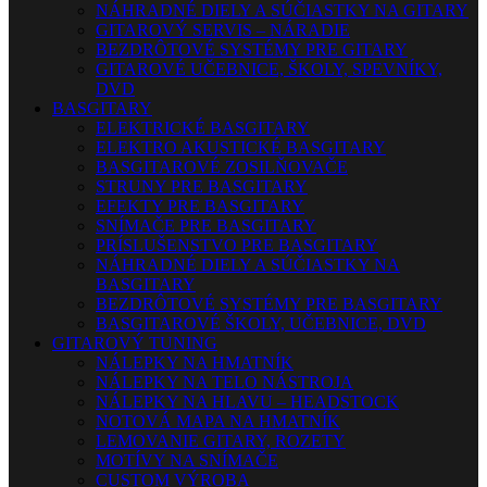
NÁHRADNÉ DIELY A SÚČIASTKY NA GITARY
GITAROVÝ SERVIS – NÁRADIE
BEZDRÔTOVÉ SYSTÉMY PRE GITARY
GITAROVÉ UČEBNICE, ŠKOLY, SPEVNÍKY,
DVD
BASGITARY
ELEKTRICKÉ BASGITARY
ELEKTRO AKUSTICKÉ BASGITARY
BASGITAROVÉ ZOSILŇOVAČE
STRUNY PRE BASGITARY
EFEKTY PRE BASGITARY
SNÍMAČE PRE BASGITARY
PRÍSLUŠENSTVO PRE BASGITARY
NÁHRADNÉ DIELY A SÚČIASTKY NA
BASGITARY
BEZDRÔTOVÉ SYSTÉMY PRE BASGITARY
BASGITAROVÉ ŠKOLY, UČEBNICE, DVD
GITAROVÝ TUNING
NÁLEPKY NA HMATNÍK
NÁLEPKY NA TELO NÁSTROJA
NÁLEPKY NA HLAVU – HEADSTOCK
NOTOVÁ MAPA NA HMATNÍK
LEMOVANIE GITARY, ROZETY
MOTÍVY NA SNÍMAČE
CUSTOM VÝROBA