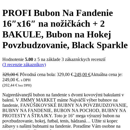
PROFI Bubon Na Fandenie
16″x16″ na nožičkách + 2
BAKULE, Bubon na Hokej
Povzbudzovanie, Black Sparkle
Hodnotenie
5.00
z 5 na základe
3
zákazníckych recenzií
(
3
recenzie zákazníkov)
329,00
€
Pôvodná cena bola: 329,00 €.
249,00
€
Aktuálna cena je:
249,00 €.
s DPH
(
202,44
€
)
bez DPH
Najpredávanejší bubon na fandenie s dvomi kovovými bakulami v
balení. V JIMMY MARKET máme Najväčší výber bubnov na
fandenie, FANÚŠIKOVSKÉ BUBNY NA POVZBUDZOVANIE,
BUBNY NA FANDENIE, BUBON NA POCHOD, BUBNY NA
PROTESTY A ŠTRAJKY. Toto je 16″ mega výrazný bubon na
povzbudzovanie, hokej, futbal, tenis, hádzaná… Užite si kopec
zábavy s našimi bubnami na fandenie. Poradíme Vám osobne na