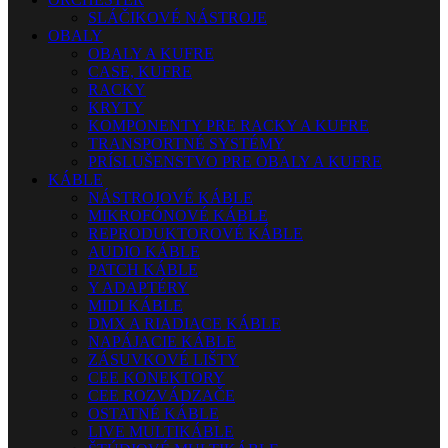
SLÁČIKOVÉ NÁSTROJE
OBALY
OBALY A KUFRE
CASE, KUFRE
RACKY
KRYTY
KOMPONENTY PRE RACKY A KUFRE
TRANSPORTNÉ SYSTÉMY
PRÍSLUŠENSTVO PRE OBALY A KUFRE
KÁBLE
NÁSTROJOVÉ KÁBLE
MIKROFÓNOVÉ KÁBLE
REPRODUKTOROVÉ KÁBLE
AUDIO KÁBLE
PATCH KÁBLE
Y ADAPTÉRY
MIDI KÁBLE
DMX A RIADIACE KÁBLE
NAPÁJACIE KÁBLE
ZÁSUVKOVÉ LIŠTY
CEE KONEKTORY
CEE ROZVÁDZAČE
OSTATNÉ KÁBLE
LIVE MULTIKÁBLE