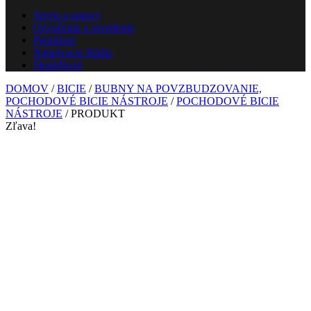
Servis a opravy
Ozvučenie a osvetlenie
Prenájom
Nahrávacie štúdio
Škola
Nové
DOMOV
/
BICIE
/
BUBNY NA POVZBUDZOVANIE,
POCHODOVÉ BICIE NÁSTROJE
/
POCHODOVÉ BICIE
NÁSTROJE
/ PRODUKT
Zľava!