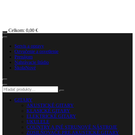
Celkom:
0,00
€
Servis a opravy
Ozvučenie a osvetlenie
Prenájom
Nahrávacie štúdio
Škola
Nové
GITARY
AKUSTICKÉ GITARY
KLASICKÉ GITARY
ELEKTRICKÉ GITARY
UKULELE
COUNTRY A INÉ STRUNOVÉ NÁSTROJE
ZOSILŇOVAČE PRE AKUSTICKÉ GITARY