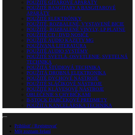
POUŽITÉ GITAROVÉ APARÁTY
POUŽITÉ BASGITARY A BASGITAROVÉ
APARÁTY
POUŽITÉ ELEKTRÓNKY
POUŽITÉ, ROZBALENÉ, VYSTAVENÉ BICIE
POUŽITÉ, ROZBALENÉ VINYLY, LP PLATNE
POUŽITÉ CD / DVD NOSIČE
POUŽITÉ AUDIO KAZETY MG
POUŽÍVANÁ LITERATÚRA
POUŽITÉ AUDIO SYSTÉMY
POUŽITÉ SVETLÁ, OSVETLENIE, SVETELNÁ
TECHNIKA
POUŽITÁ ŠTÚDIOVÁ TECHNIKA
POUŽITÁ DROBNÁ ELEKTRONIKA
POUŽITÉ DYCHOVÉ NÁSTROJE
POUŽITÉ SLÁČIKOVÉ NÁSTROJE
POUŽITÉ KLÁVESOVÉ NÁSTROJE
OBLEČENIE S CHYBIČKAMI
B-STOCK DARČEKOVÉ PREDMETY
POUŽITÁ KANCELÁRSKA TECHNIKA
Prihlásiť / Registrovať
Môj zoznam želaní