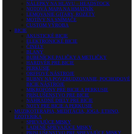
NÁLEPKY NA HLAVU – HEADSTOCK
NOTOVÁ MAPA NA HMATNÍK
LEMOVANIE GITARY, ROZETY
MOTÍVY NA SNÍMAČE
CUSTOM VÝROBA
BICIE
AKUSTICKÉ BICIE
ELEKTRONICKÉ BICIE
ČINELY
BLANY
BUBENÍCKE PALIČKY A METLIČKY
HARDVÉR PRE BICIE
PERKUSIE
ORFFOVÉ NÁSTROJE
BUBNY NA POVZBUDZOVANIE, POCHODOVÉ
BICIE NÁSTROJE
MIKROFÓNY PRE BICIE A PERKUSIE
PRÍSLUŠENSTVO PRE BICIE
NÁHRADNÉ DIELY PRE BICIE
NOTY PRE BICIE A PERKUSIE
MUZIKOTERAPIA, MEDITÁCIA, JOGA, ETHNO,
EZOTERIKA
SPIEVAJÚCE MISKY
LADENÉ SPIEVAJÚCE MISKY
PRISLUŠENSTVO PRE SPIEVAJÚCE MISKY