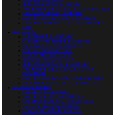
PRÍSLUŠENSTVO PRE GITARY
NÁHRADNÉ DIELY A SÚČIASTKY NA GITARY
GITAROVÝ SERVIS – NÁRADIE
BEZDRÔTOVÉ SYSTÉMY PRE GITARY
GITAROVÉ UČEBNICE, ŠKOLY, SPEVNÍKY,
DVD
BASGITARY
ELEKTRICKÉ BASGITARY
ELEKTRO AKUSTICKÉ BASGITARY
BASGITAROVÉ ZOSILŇOVAČE
STRUNY PRE BASGITARY
EFEKTY PRE BASGITARY
SNÍMAČE PRE BASGITARY
PRÍSLUŠENSTVO PRE BASGITARY
NÁHRADNÉ DIELY A SÚČIASTKY NA
BASGITARY
BEZDRÔTOVÉ SYSTÉMY PRE BASGITARY
BASGITAROVÉ ŠKOLY, UČEBNICE, DVD
GITAROVÝ TUNING
NÁLEPKY NA HMATNÍK
NÁLEPKY NA TELO NÁSTROJA
NÁLEPKY NA HLAVU – HEADSTOCK
NOTOVÁ MAPA NA HMATNÍK
LEMOVANIE GITARY, ROZETY