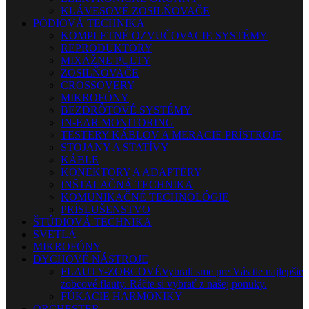
KLÁVESOVÉ ZOSILŇOVAČE
PÓDIOVÁ TECHNIKA
KOMPLETNÉ OZVUČOVACIE SYSTÉMY
REPRODUKTORY
MIXÁŽNE PULTY
ZOSILŇOVAČE
CROSSOVERY
MIKROFÓNY
BEZDRÔTOVÉ SYSTÉMY
IN-EAR MONITORING
TESTERY KÁBLOV A MERACIE PRÍSTROJE
STOJANY A STATÍVY
KÁBLE
KONEKTORY A ADAPTÉRY
INŠTALAČNÁ TECHNIKA
KOMUNIKAČNÉ TECHNOLÓGIE
PRÍSLUŠENSTVO
ŠTÚDIOVÁ TECHNIKA
SVETLÁ
MIKROFÓNY
DYCHOVÉ NÁSTROJE
FLAUTY-ZOBCOVÉ
Vybrali sme pre Vás tie najlepšie
zobcové flauty. Ráčte si vybrať z našej ponuky.
FÚKACIE HARMONIKY
ORCHESTER