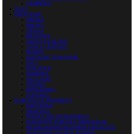
LAMPIČKY
NOTY
OBLEČENIE
TRIČKÁ
MIKINY
TIELKA
ŠILTOVKY
ŠATKY NA HLAVU
TAŠKY A BATOHY
MASKY
DOČASNÉ TETOVANIE
ŠÁLY
RUKAVICE
HODINKY
OKULIARE
OPASKY
PEŇAŽENKY
TOPÁNKY
DARČEKOVÉ PREDMETY
KĽÚČENKY
HRNČEKY
ŠPERKY PRE HUDOBNÍKOV
PLECHOVÉ TABUĽKY, DEKORÁCIE
MUZIKANTSKÉ HUDOBNÉ USB KĽÚČE
NÁSTENNÉ LP VINYL HODINY