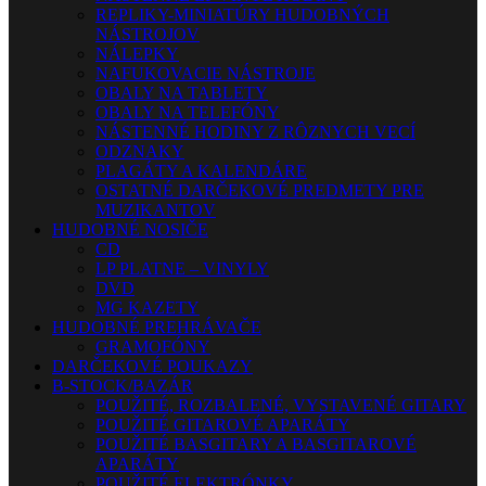
REPLIKY-MINIATÚRY HUDOBNÝCH
NÁSTROJOV
NÁLEPKY
NAFUKOVACIE NÁSTROJE
OBALY NA TABLETY
OBALY NA TELEFÓNY
NÁSTENNÉ HODINY Z RÔZNYCH VECÍ
ODZNAKY
PLAGÁTY A KALENDÁRE
OSTATNÉ DARČEKOVÉ PREDMETY PRE
MUZIKANTOV
HUDOBNÉ NOSIČE
CD
LP PLATNE – VINYLY
DVD
MG KAZETY
HUDOBNÉ PREHRÁVAČE
GRAMOFÓNY
DARČEKOVÉ POUKAZY
B-STOCK/BAZÁR
POUŽITÉ, ROZBALENÉ, VYSTAVENÉ GITARY
POUŽITÉ GITAROVÉ APARÁTY
POUŽITÉ BASGITARY A BASGITAROVÉ
APARÁTY
POUŽITÉ ELEKTRÓNKY