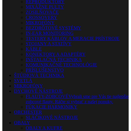
REPRODUKTORY
MIXÁŽNE PULTY
ZOSILŇOVAČE
CROSSOVERY
MIKROFÓNY
BEZDRÔTOVÉ SYSTÉMY
IN-EAR MONITORING
TESTERY KÁBLOV A MERACIE PRÍSTROJE
STOJANY A STATÍVY
KÁBLE
KONEKTORY A ADAPTÉRY
INŠTALAČNÁ TECHNIKA
KOMUNIKAČNÉ TECHNOLÓGIE
PRÍSLUŠENSTVO
ŠTÚDIOVÁ TECHNIKA
SVETLÁ
MIKROFÓNY
DYCHOVÉ NÁSTROJE
FLAUTY-ZOBCOVÉ
Vybrali sme pre Vás tie najlepšie
zobcové flauty. Ráčte si vybrať z našej ponuky.
FÚKACIE HARMONIKY
ORCHESTER
SLÁČIKOVÉ NÁSTROJE
OBALY
OBALY A KUFRE