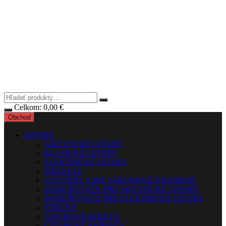
Celkom:
0,00
€
Obchod
GITARY
AKUSTICKÉ GITARY
KLASICKÉ GITARY
ELEKTRICKÉ GITARY
UKULELE
COUNTRY A INÉ STRUNOVÉ NÁSTROJE
ZOSILŇOVAČE PRE AKUSTICKÉ GITARY
ZOSILŇOVAČE PRE ELEKTRICKÉ GITARY
STRUNY
GITAROVÉ EFEKTY
GITAROVÉ SNÍMAČE