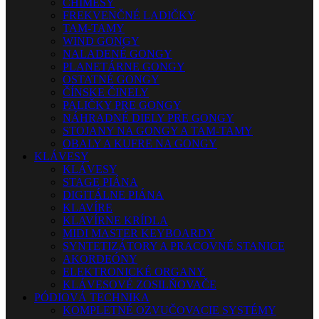
CHIMESY
FREKVENČNÉ LADIČKY
TAM-TAMY
WIND GONGY
NALADENÉ GONGY
PLANETÁRNE GONGY
OSTATNÉ GONGY
ČÍNSKE ČINELY
PALIČKY PRE GONGY
NÁHRADNÉ DIELY PRE GONGY
STOJANY NA GONGY A TAM-TAMY
OBALY A KUFRE NA GONGY
KLÁVESY
KLÁVESY
STAGE PIÁNA
DIGITÁLNE PIÁNA
KLAVÍRE
KLAVÍRNE KRÍDLA
MIDI MASTER KEYBOARDY
SYNTETIZÁTORY A PRACOVNÉ STANICE
AKORDEÓNY
ELEKTRONICKÉ ORGANY
KLÁVESOVÉ ZOSILŇOVAČE
PÓDIOVÁ TECHNIKA
KOMPLETNÉ OZVUČOVACIE SYSTÉMY