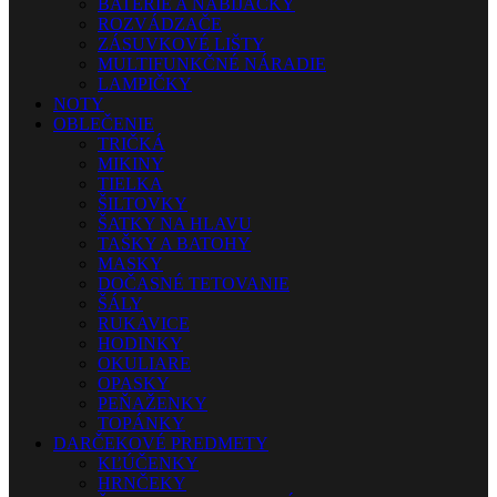
BATÉRIE A NABÍJAČKY
ROZVÁDZAČE
ZÁSUVKOVÉ LIŠTY
MULTIFUNKČNÉ NÁRADIE
LAMPIČKY
NOTY
OBLEČENIE
TRIČKÁ
MIKINY
TIELKA
ŠILTOVKY
ŠATKY NA HLAVU
TAŠKY A BATOHY
MASKY
DOČASNÉ TETOVANIE
ŠÁLY
RUKAVICE
HODINKY
OKULIARE
OPASKY
PEŇAŽENKY
TOPÁNKY
DARČEKOVÉ PREDMETY
KĽÚČENKY
HRNČEKY