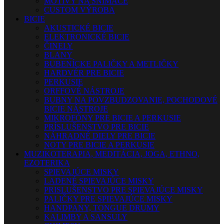
MOTÍVY NA SNÍMAČE
CUSTOM VÝROBA
BICIE
AKUSTICKÉ BICIE
ELEKTRONICKÉ BICIE
ČINELY
BLANY
BUBENÍCKE PALIČKY A METLIČKY
HARDVÉR PRE BICIE
PERKUSIE
ORFFOVÉ NÁSTROJE
BUBNY NA POVZBUDZOVANIE, POCHODOVÉ
BICIE NÁSTROJE
MIKROFÓNY PRE BICIE A PERKUSIE
PRÍSLUŠENSTVO PRE BICIE
NÁHRADNÉ DIELY PRE BICIE
NOTY PRE BICIE A PERKUSIE
MUZIKOTERAPIA, MEDITÁCIA, JOGA, ETHNO,
EZOTERIKA
SPIEVAJÚCE MISKY
LADENÉ SPIEVAJÚCE MISKY
PRISLUŠENSTVO PRE SPIEVAJÚCE MISKY
PALIČKY PRE SPIEVAJÚCE MISKY
HANDPANY, TONGUE DRUMY
KALIMBY A SANSULY