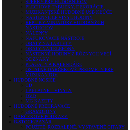
ŠPERKY PRE HUDOBNÍKOV
PLECHOVÉ TABUĽKY, DEKORÁCIE
MUZIKANTSKÉ HUDOBNÉ USB KĽÚČE
NÁSTENNÉ LP VINYL HODINY
REPLIKY-MINIATÚRY HUDOBNÝCH
NÁSTROJOV
NÁLEPKY
NAFUKOVACIE NÁSTROJE
OBALY NA TABLETY
OBALY NA TELEFÓNY
NÁSTENNÉ HODINY Z RÔZNYCH VECÍ
ODZNAKY
PLAGÁTY A KALENDÁRE
OSTATNÉ DARČEKOVÉ PREDMETY PRE
MUZIKANTOV
HUDOBNÉ NOSIČE
CD
LP PLATNE – VINYLY
DVD
MG KAZETY
HUDOBNÉ PREHRÁVAČE
GRAMOFÓNY
DARČEKOVÉ POUKAZY
B-STOCK/BAZÁR
POUŽITÉ, ROZBALENÉ, VYSTAVENÉ GITARY