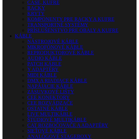
CASE, KUFRE
RACKY
KRYTY
KOMPONENTY PRE RACKY A KUFRE
TRANSPORTNÉ SYSTÉMY
PRÍSLUŠENSTVO PRE OBALY A KUFRE
KÁBLE
NÁSTROJOVÉ KÁBLE
MIKROFÓNOVÉ KÁBLE
REPRODUKTOROVÉ KÁBLE
AUDIO KÁBLE
PATCH KÁBLE
Y ADAPTÉRY
MIDI KÁBLE
DMX A RIADIACE KÁBLE
NAPÁJACIE KÁBLE
ZÁSUVKOVÉ LIŠTY
CEE KONEKTORY
CEE ROZVÁDZAČE
OSTATNÉ KÁBLE
LIVE MULTIKÁBLE
ŠTÚDIOVÉ MULTIKÁBLE
CAT ROZBOČOVAČE A ADAPTÉRY
SIEŤOVÉ KÁBLE
ANALÓGOVÉ STAGEBOXY