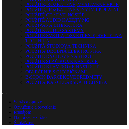
POUŽITÉ, ROZBALENÉ, VYSTAVENÉ BICIE
POUŽITÉ, ROZBALENÉ VINYLY, LP PLATNE
POUŽITÉ CD / DVD NOSIČE
POUŽITÉ AUDIO KAZETY MG
POUŽÍVANÁ LITERATÚRA
POUŽITÉ AUDIO SYSTÉMY
POUŽITÉ SVETLÁ, OSVETLENIE, SVETELNÁ
TECHNIKA
POUŽITÁ ŠTÚDIOVÁ TECHNIKA
POUŽITÁ DROBNÁ ELEKTRONIKA
POUŽITÉ DYCHOVÉ NÁSTROJE
POUŽITÉ SLÁČIKOVÉ NÁSTROJE
POUŽITÉ KLÁVESOVÉ NÁSTROJE
OBLEČENIE S CHYBIČKAMI
B-STOCK DARČEKOVÉ PREDMETY
POUŽITÁ KANCELÁRSKA TECHNIKA
Servis a opravy
Ozvučenie a osvetlenie
Prenájom
Nahrávacie štúdio
Škola
Nové