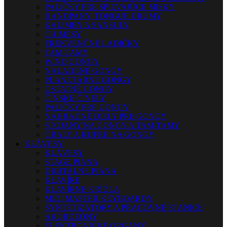
PALIČKY PRE SPIEVAJÚCE MISKY
HANDPANY, TONGUE DRUMY
KALIMBY A SANSULY
CHIMESY
FREKVENČNÉ LADIČKY
TAM-TAMY
WIND GONGY
NALADENÉ GONGY
PLANETÁRNE GONGY
OSTATNÉ GONGY
ČÍNSKE ČINELY
PALIČKY PRE GONGY
NÁHRADNÉ DIELY PRE GONGY
STOJANY NA GONGY A TAM-TAMY
OBALY A KUFRE NA GONGY
KLÁVESY
KLÁVESY
STAGE PIÁNA
DIGITÁLNE PIÁNA
KLAVÍRE
KLAVÍRNE KRÍDLA
MIDI MASTER KEYBOARDY
SYNTETIZÁTORY A PRACOVNÉ STANICE
AKORDEÓNY
ELEKTRONICKÉ ORGANY