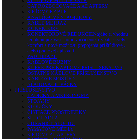
ŠTÚDIOVÉ MULTIKÁBLE
CAT ROZBOČOVAČE A ADAPTÉRY
SIEŤOVÉ KÁBLE
ANALÓGOVÉ STAGEBOXY
KÁBLE METRÁŽ
KONEKTORY
KONEKTOROVÉ REDUKCIE
Nájdite si vhodnú
redukciu pre Vaše audio zariadenie a zažite skvelý
komfort + nové možnosti prepojenia pri štúdiovej,
alebo pódiovej aplikácii.
PATCHBAYE
KÁBLOVÉ BUBNY
KUFRE PRE KÁBLOVÉ PRÍSLUŠENSTVO
OSTATNÉ KÁBLOVÉ PRÍSLUŠENSTVO
KÁBLOVÉ MOSTÍKY
SŤAHOVACIE PÁSKY
PRÍSLUŠENSTVO
LADIČKY A METRONÓMY
STOJANY
STOLIČKY
ČISTIACE PROSTRIEDKY
SLÚCHADLÁ
CHRÁNIČE SLUCHU
PAMÄŤOVÉ MÉDIÁ
SIEŤOVÉ ADAPTÉRY