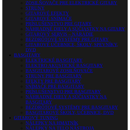
ZOSILŇOVAČE PRE ELEKTRICKÉ GITARY
STRUNY
GITAROVÉ EFEKTY
GITAROVÉ SNÍMAČE
PRÍSLUŠENSTVO PRE GITARY
NÁHRADNÉ DIELY A SÚČIASTKY NA GITARY
GITAROVÝ SERVIS – NÁRADIE
BEZDRÔTOVÉ SYSTÉMY PRE GITARY
GITAROVÉ UČEBNICE, ŠKOLY, SPEVNÍKY,
DVD
BASGITARY
ELEKTRICKÉ BASGITARY
ELEKTRO AKUSTICKÉ BASGITARY
BASGITAROVÉ ZOSILŇOVAČE
STRUNY PRE BASGITARY
EFEKTY PRE BASGITARY
SNÍMAČE PRE BASGITARY
PRÍSLUŠENSTVO PRE BASGITARY
NÁHRADNÉ DIELY A SÚČIASTKY NA
BASGITARY
BEZDRÔTOVÉ SYSTÉMY PRE BASGITARY
BASGITAROVÉ ŠKOLY, UČEBNICE, DVD
GITAROVÝ TUNING
NÁLEPKY NA HMATNÍK
NÁLEPKY NA TELO NÁSTROJA