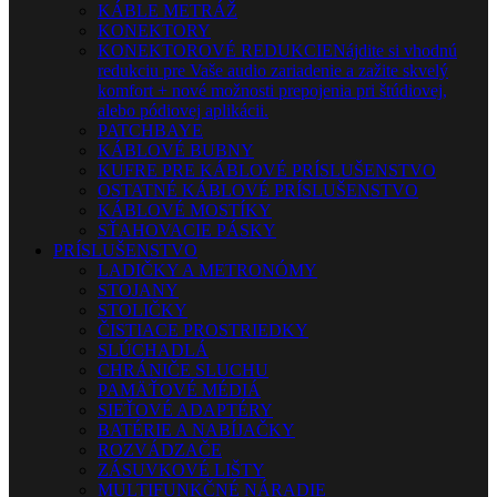
KÁBLE METRÁŽ
KONEKTORY
KONEKTOROVÉ REDUKCIE
Nájdite si vhodnú
redukciu pre Vaše audio zariadenie a zažite skvelý
komfort + nové možnosti prepojenia pri štúdiovej,
alebo pódiovej aplikácii.
PATCHBAYE
KÁBLOVÉ BUBNY
KUFRE PRE KÁBLOVÉ PRÍSLUŠENSTVO
OSTATNÉ KÁBLOVÉ PRÍSLUŠENSTVO
KÁBLOVÉ MOSTÍKY
SŤAHOVACIE PÁSKY
PRÍSLUŠENSTVO
LADIČKY A METRONÓMY
STOJANY
STOLIČKY
ČISTIACE PROSTRIEDKY
SLÚCHADLÁ
CHRÁNIČE SLUCHU
PAMÄŤOVÉ MÉDIÁ
SIEŤOVÉ ADAPTÉRY
BATÉRIE A NABÍJAČKY
ROZVÁDZAČE
ZÁSUVKOVÉ LIŠTY
MULTIFUNKČNÉ NÁRADIE