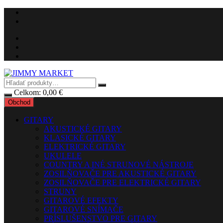
Preskočiť
na
obsah
Celkom:
0,00
€
Obchod
GITARY
AKUSTICKÉ GITARY
KLASICKÉ GITARY
ELEKTRICKÉ GITARY
UKULELE
COUNTRY A INÉ STRUNOVÉ NÁSTROJE
ZOSILŇOVAČE PRE AKUSTICKÉ GITARY
ZOSILŇOVAČE PRE ELEKTRICKÉ GITARY
STRUNY
GITAROVÉ EFEKTY
GITAROVÉ SNÍMAČE
PRÍSLUŠENSTVO PRE GITARY