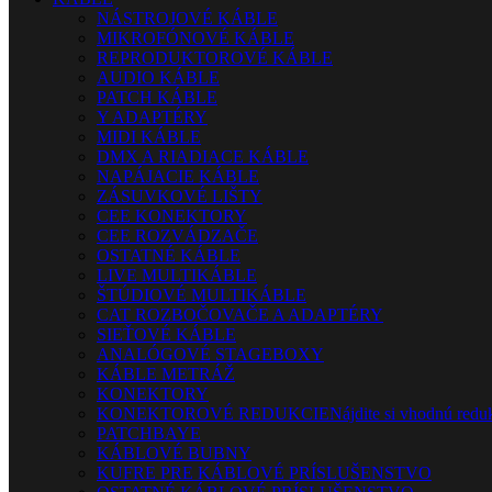
NÁSTROJOVÉ KÁBLE
MIKROFÓNOVÉ KÁBLE
REPRODUKTOROVÉ KÁBLE
AUDIO KÁBLE
PATCH KÁBLE
Y ADAPTÉRY
MIDI KÁBLE
DMX A RIADIACE KÁBLE
NAPÁJACIE KÁBLE
ZÁSUVKOVÉ LIŠTY
CEE KONEKTORY
CEE ROZVÁDZAČE
OSTATNÉ KÁBLE
LIVE MULTIKÁBLE
ŠTÚDIOVÉ MULTIKÁBLE
CAT ROZBOČOVAČE A ADAPTÉRY
SIEŤOVÉ KÁBLE
ANALÓGOVÉ STAGEBOXY
KÁBLE METRÁŽ
KONEKTORY
KONEKTOROVÉ REDUKCIE
Nájdite si vhodnú reduk
PATCHBAYE
KÁBLOVÉ BUBNY
KUFRE PRE KÁBLOVÉ PRÍSLUŠENSTVO