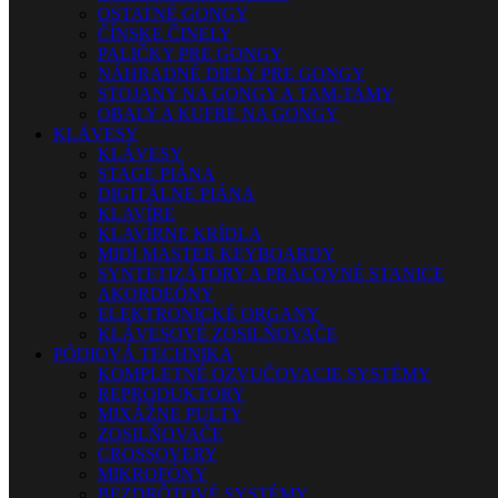
OSTATNÉ GONGY
ČÍNSKE ČINELY
PALIČKY PRE GONGY
NÁHRADNÉ DIELY PRE GONGY
STOJANY NA GONGY A TAM-TAMY
OBALY A KUFRE NA GONGY
KLÁVESY
KLÁVESY
STAGE PIÁNA
DIGITÁLNE PIÁNA
KLAVÍRE
KLAVÍRNE KRÍDLA
MIDI MASTER KEYBOARDY
SYNTETIZÁTORY A PRACOVNÉ STANICE
AKORDEÓNY
ELEKTRONICKÉ ORGANY
KLÁVESOVÉ ZOSILŇOVAČE
PÓDIOVÁ TECHNIKA
KOMPLETNÉ OZVUČOVACIE SYSTÉMY
REPRODUKTORY
MIXÁŽNE PULTY
ZOSILŇOVAČE
CROSSOVERY
MIKROFÓNY
BEZDRÔTOVÉ SYSTÉMY