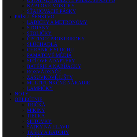
OSTATNÉ KÁBLOVÉ PRÍSLUŠENSTVO
KÁBLOVÉ MOSTÍKY
SŤAHOVACIE PÁSKY
PRÍSLUŠENSTVO
LADIČKY A METRONÓMY
STOJANY
STOLIČKY
ČISTIACE PROSTRIEDKY
SLÚCHADLÁ
CHRÁNIČE SLUCHU
PAMÄŤOVÉ MÉDIÁ
SIEŤOVÉ ADAPTÉRY
BATÉRIE A NABÍJAČKY
ROZVÁDZAČE
ZÁSUVKOVÉ LIŠTY
MULTIFUNKČNÉ NÁRADIE
LAMPIČKY
NOTY
OBLEČENIE
TRIČKÁ
MIKINY
TIELKA
ŠILTOVKY
ŠATKY NA HLAVU
TAŠKY A BATOHY