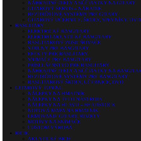
NÁHRADNÉ DIELY A SÚČIASTKY NA GITARY
GITAROVÝ SERVIS – NÁRADIE
BEZDRÔTOVÉ SYSTÉMY PRE GITARY
GITAROVÉ UČEBNICE, ŠKOLY, SPEVNÍKY, DVD
BASGITARY
ELEKTRICKÉ BASGITARY
ELEKTRO AKUSTICKÉ BASGITARY
BASGITAROVÉ ZOSILŇOVAČE
STRUNY PRE BASGITARY
EFEKTY PRE BASGITARY
SNÍMAČE PRE BASGITARY
PRÍSLUŠENSTVO PRE BASGITARY
NÁHRADNÉ DIELY A SÚČIASTKY NA BASGITA
BEZDRÔTOVÉ SYSTÉMY PRE BASGITARY
BASGITAROVÉ ŠKOLY, UČEBNICE, DVD
GITAROVÝ TUNING
NÁLEPKY NA HMATNÍK
NÁLEPKY NA TELO NÁSTROJA
NÁLEPKY NA HLAVU – HEADSTOCK
NOTOVÁ MAPA NA HMATNÍK
LEMOVANIE GITARY, ROZETY
MOTÍVY NA SNÍMAČE
CUSTOM VÝROBA
BICIE
AKUSTICKÉ BICIE