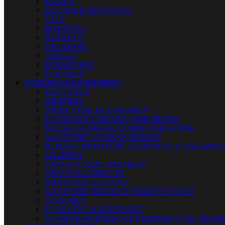
MASKY
DOČASNÉ TETOVANIE
ŠÁLY
RUKAVICE
HODINKY
OKULIARE
OPASKY
PEŇAŽENKY
TOPÁNKY
DARČEKOVÉ PREDMETY
KĽÚČENKY
HRNČEKY
ŠPERKY PRE HUDOBNÍKOV
PLECHOVÉ TABUĽKY, DEKORÁCIE
MUZIKANTSKÉ HUDOBNÉ USB KĽÚČE
NÁSTENNÉ LP VINYL HODINY
REPLIKY-MINIATÚRY HUDOBNÝCH NÁSTROJ
NÁLEPKY
NAFUKOVACIE NÁSTROJE
OBALY NA TABLETY
OBALY NA TELEFÓNY
NÁSTENNÉ HODINY Z RÔZNYCH VECÍ
ODZNAKY
PLAGÁTY A KALENDÁRE
OSTATNÉ DARČEKOVÉ PREDMETY PRE MUZI