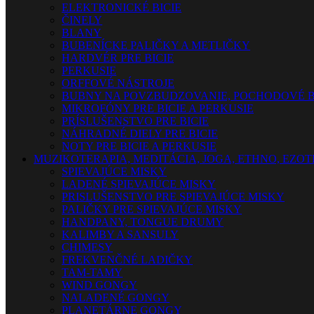
ELEKTRONICKÉ BICIE
ČINELY
BLANY
BUBENÍCKE PALIČKY A METLIČKY
HARDVÉR PRE BICIE
PERKUSIE
ORFFOVÉ NÁSTROJE
BUBNY NA POVZBUDZOVANIE, POCHODOVÉ B
MIKROFÓNY PRE BICIE A PERKUSIE
PRÍSLUŠENSTVO PRE BICIE
NÁHRADNÉ DIELY PRE BICIE
NOTY PRE BICIE A PERKUSIE
MUZIKOTERAPIA, MEDITÁCIA, JOGA, ETHNO, EZO
SPIEVAJÚCE MISKY
LADENÉ SPIEVAJÚCE MISKY
PRISLUŠENSTVO PRE SPIEVAJÚCE MISKY
PALIČKY PRE SPIEVAJÚCE MISKY
HANDPANY, TONGUE DRUMY
KALIMBY A SANSULY
CHIMESY
FREKVENČNÉ LADIČKY
TAM-TAMY
WIND GONGY
NALADENÉ GONGY
PLANETÁRNE GONGY