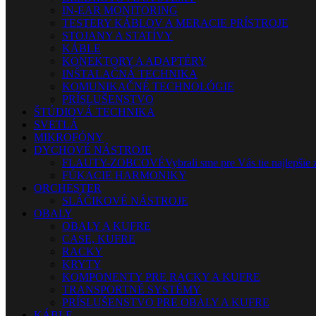
IN-EAR MONITORING
TESTERY KÁBLOV A MERACIE PRÍSTROJE
STOJANY A STATÍVY
KÁBLE
KONEKTORY A ADAPTÉRY
INŠTALAČNÁ TECHNIKA
KOMUNIKAČNÉ TECHNOLÓGIE
PRÍSLUŠENSTVO
ŠTÚDIOVÁ TECHNIKA
SVETLÁ
MIKROFÓNY
DYCHOVÉ NÁSTROJE
FLAUTY-ZOBCOVÉ
Vybrali sme pre Vás tie najlepšie 
FÚKACIE HARMONIKY
ORCHESTER
SLÁČIKOVÉ NÁSTROJE
OBALY
OBALY A KUFRE
CASE, KUFRE
RACKY
KRYTY
KOMPONENTY PRE RACKY A KUFRE
TRANSPORTNÉ SYSTÉMY
PRÍSLUŠENSTVO PRE OBALY A KUFRE
KÁBLE