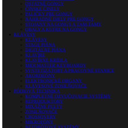
OSTATNÉ GONGY
ČÍNSKE ČINELY
PALIČKY PRE GONGY
NÁHRADNÉ DIELY PRE GONGY
STOJANY NA GONGY A TAM-TAMY
OBALY A KUFRE NA GONGY
KLÁVESY
KLÁVESY
STAGE PIÁNA
DIGITÁLNE PIÁNA
KLAVÍRE
KLAVÍRNE KRÍDLA
MIDI MASTER KEYBOARDY
SYNTETIZÁTORY A PRACOVNÉ STANICE
AKORDEÓNY
ELEKTRONICKÉ ORGANY
KLÁVESOVÉ ZOSILŇOVAČE
PÓDIOVÁ TECHNIKA
KOMPLETNÉ OZVUČOVACIE SYSTÉMY
REPRODUKTORY
MIXÁŽNE PULTY
ZOSILŇOVAČE
CROSSOVERY
MIKROFÓNY
BEZDRÔTOVÉ SYSTÉMY