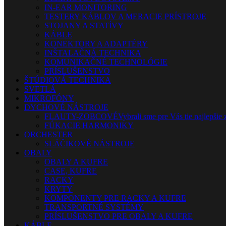
IN-EAR MONITORING
TESTERY KÁBLOV A MERACIE PRÍSTROJE
STOJANY A STATÍVY
KÁBLE
KONEKTORY A ADAPTÉRY
INŠTALAČNÁ TECHNIKA
KOMUNIKAČNÉ TECHNOLÓGIE
PRÍSLUŠENSTVO
ŠTÚDIOVÁ TECHNIKA
SVETLÁ
MIKROFÓNY
DYCHOVÉ NÁSTROJE
FLAUTY-ZOBCOVÉ
Vybrali sme pre Vás tie najlepšie 
FÚKACIE HARMONIKY
ORCHESTER
SLÁČIKOVÉ NÁSTROJE
OBALY
OBALY A KUFRE
CASE, KUFRE
RACKY
KRYTY
KOMPONENTY PRE RACKY A KUFRE
TRANSPORTNÉ SYSTÉMY
PRÍSLUŠENSTVO PRE OBALY A KUFRE
KÁBLE