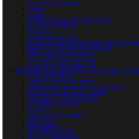
ELEKTRONICKÉ BICIE
ČINELY
BLANY
BUBENÍCKE PALIČKY A METLIČKY
HARDVÉR PRE BICIE
PERKUSIE
ORFFOVÉ NÁSTROJE
BUBNY NA POVZBUDZOVANIE, POCHODOVÉ B
MIKROFÓNY PRE BICIE A PERKUSIE
PRÍSLUŠENSTVO PRE BICIE
NÁHRADNÉ DIELY PRE BICIE
NOTY PRE BICIE A PERKUSIE
MUZIKOTERAPIA, MEDITÁCIA, JOGA, ETHNO, EZO
SPIEVAJÚCE MISKY
LADENÉ SPIEVAJÚCE MISKY
PRISLUŠENSTVO PRE SPIEVAJÚCE MISKY
PALIČKY PRE SPIEVAJÚCE MISKY
HANDPANY, TONGUE DRUMY
KALIMBY A SANSULY
CHIMESY
FREKVENČNÉ LADIČKY
TAM-TAMY
WIND GONGY
NALADENÉ GONGY
PLANETÁRNE GONGY