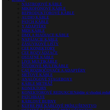
NÁSTROJOVÉ KÁBLE
MIKROFÓNOVÉ KÁBLE
REPRODUKTOROVÉ KÁBLE
AUDIO KÁBLE
PATCH KÁBLE
Y ADAPTÉRY
MIDI KÁBLE
DMX A RIADIACE KÁBLE
NAPÁJACIE KÁBLE
ZÁSUVKOVÉ LIŠTY
CEE KONEKTORY
CEE ROZVÁDZAČE
OSTATNÉ KÁBLE
LIVE MULTIKÁBLE
ŠTÚDIOVÉ MULTIKÁBLE
CAT ROZBOČOVAČE A ADAPTÉRY
SIEŤOVÉ KÁBLE
ANALÓGOVÉ STAGEBOXY
KÁBLE METRÁŽ
KONEKTORY
KONEKTOROVÉ REDUKCIE
Nájdite si vhodnú reduk
PATCHBAYE
KÁBLOVÉ BUBNY
KUFRE PRE KÁBLOVÉ PRÍSLUŠENSTVO