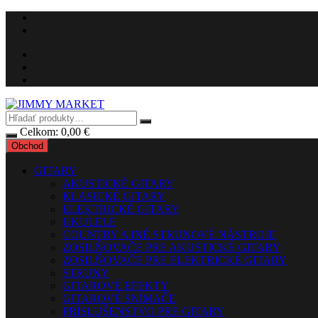
Preskočiť
na
obsah
Celkom:
0,00
€
Obchod
GITARY
AKUSTICKÉ GITARY
KLASICKÉ GITARY
ELEKTRICKÉ GITARY
UKULELE
COUNTRY A INÉ STRUNOVÉ NÁSTROJE
ZOSILŇOVAČE PRE AKUSTICKÉ GITARY
ZOSILŇOVAČE PRE ELEKTRICKÉ GITARY
STRUNY
GITAROVÉ EFEKTY
GITAROVÉ SNÍMAČE
PRÍSLUŠENSTVO PRE GITARY