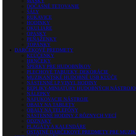
MASKY
DOČASNÉ TETOVANIE
ŠÁLY
RUKAVICE
HODINKY
OKULIARE
OPASKY
PEŇAŽENKY
TOPÁNKY
DARČEKOVÉ PREDMETY
KĽÚČENKY
HRNČEKY
ŠPERKY PRE HUDOBNÍKOV
PLECHOVÉ TABUĽKY, DEKORÁCIE
MUZIKANTSKÉ HUDOBNÉ USB KĽÚČE
NÁSTENNÉ LP VINYL HODINY
REPLIKY-MINIATÚRY HUDOBNÝCH NÁSTROJ
NÁLEPKY
NAFUKOVACIE NÁSTROJE
OBALY NA TABLETY
OBALY NA TELEFÓNY
NÁSTENNÉ HODINY Z RÔZNYCH VECÍ
ODZNAKY
PLAGÁTY A KALENDÁRE
OSTATNÉ DARČEKOVÉ PREDMETY PRE MUZI