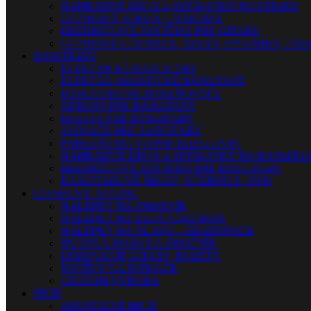
NÁHRADNÉ DIELY A SÚČIASTKY NA GITARY
GITAROVÝ SERVIS – NÁRADIE
BEZDRÔTOVÉ SYSTÉMY PRE GITARY
GITAROVÉ UČEBNICE, ŠKOLY, SPEVNÍKY, DVD
BASGITARY
ELEKTRICKÉ BASGITARY
ELEKTRO AKUSTICKÉ BASGITARY
BASGITAROVÉ ZOSILŇOVAČE
STRUNY PRE BASGITARY
EFEKTY PRE BASGITARY
SNÍMAČE PRE BASGITARY
PRÍSLUŠENSTVO PRE BASGITARY
NÁHRADNÉ DIELY A SÚČIASTKY NA BASGITA
BEZDRÔTOVÉ SYSTÉMY PRE BASGITARY
BASGITAROVÉ ŠKOLY, UČEBNICE, DVD
GITAROVÝ TUNING
NÁLEPKY NA HMATNÍK
NÁLEPKY NA TELO NÁSTROJA
NÁLEPKY NA HLAVU – HEADSTOCK
NOTOVÁ MAPA NA HMATNÍK
LEMOVANIE GITARY, ROZETY
MOTÍVY NA SNÍMAČE
CUSTOM VÝROBA
BICIE
AKUSTICKÉ BICIE