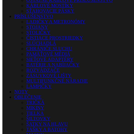
OSTATNÉ KÁBLOVÉ PRÍSLUŠENSTVO
KÁBLOVÉ MOSTÍKY
SŤAHOVACIE PÁSKY
PRÍSLUŠENSTVO
LADIČKY A METRONÓMY
STOJANY
STOLIČKY
ČISTIACE PROSTRIEDKY
SLÚCHADLÁ
CHRÁNIČE SLUCHU
PAMÄŤOVÉ MÉDIÁ
SIEŤOVÉ ADAPTÉRY
BATÉRIE A NABÍJAČKY
ROZVÁDZAČE
ZÁSUVKOVÉ LIŠTY
MULTIFUNKČNÉ NÁRADIE
LAMPIČKY
NOTY
OBLEČENIE
TRIČKÁ
MIKINY
TIELKA
ŠILTOVKY
ŠATKY NA HLAVU
TAŠKY A BATOHY