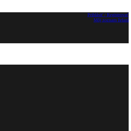
Prihlásiť / Registrovať
Môj zoznam želaní