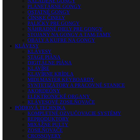
NALADENÉ GONGY
PLANETÁRNE GONGY
OSTATNÉ GONGY
ČÍNSKE ČINELY
PALIČKY PRE GONGY
NÁHRADNÉ DIELY PRE GONGY
STOJANY NA GONGY A TAM-TAMY
OBALY A KUFRE NA GONGY
KLÁVESY
KLÁVESY
STAGE PIÁNA
DIGITÁLNE PIÁNA
KLAVÍRE
KLAVÍRNE KRÍDLA
MIDI MASTER KEYBOARDY
SYNTETIZÁTORY A PRACOVNÉ STANICE
AKORDEÓNY
ELEKTRONICKÉ ORGANY
KLÁVESOVÉ ZOSILŇOVAČE
PÓDIOVÁ TECHNIKA
KOMPLETNÉ OZVUČOVACIE SYSTÉMY
REPRODUKTORY
MIXÁŽNE PULTY
ZOSILŇOVAČE
CROSSOVERY