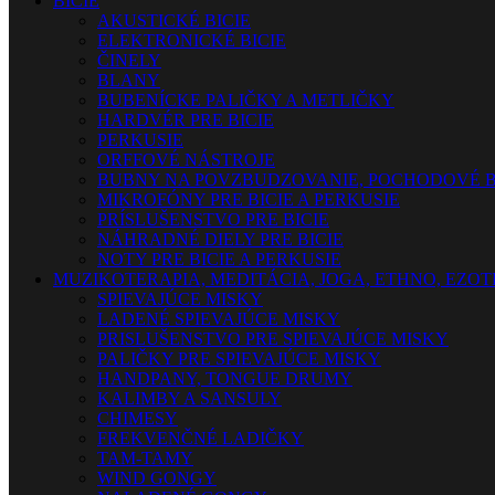
BICIE
AKUSTICKÉ BICIE
ELEKTRONICKÉ BICIE
ČINELY
BLANY
BUBENÍCKE PALIČKY A METLIČKY
HARDVÉR PRE BICIE
PERKUSIE
ORFFOVÉ NÁSTROJE
BUBNY NA POVZBUDZOVANIE, POCHODOVÉ B
MIKROFÓNY PRE BICIE A PERKUSIE
PRÍSLUŠENSTVO PRE BICIE
NÁHRADNÉ DIELY PRE BICIE
NOTY PRE BICIE A PERKUSIE
MUZIKOTERAPIA, MEDITÁCIA, JOGA, ETHNO, EZO
SPIEVAJÚCE MISKY
LADENÉ SPIEVAJÚCE MISKY
PRISLUŠENSTVO PRE SPIEVAJÚCE MISKY
PALIČKY PRE SPIEVAJÚCE MISKY
HANDPANY, TONGUE DRUMY
KALIMBY A SANSULY
CHIMESY
FREKVENČNÉ LADIČKY
TAM-TAMY
WIND GONGY