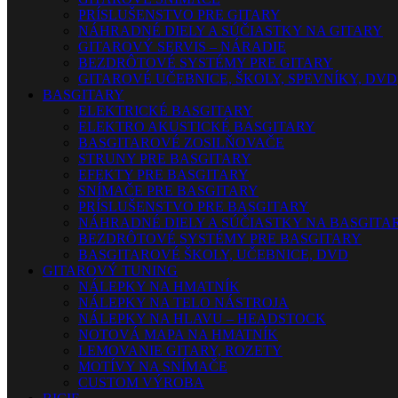
PRÍSLUŠENSTVO PRE GITARY
NÁHRADNÉ DIELY A SÚČIASTKY NA GITARY
GITAROVÝ SERVIS – NÁRADIE
BEZDRÔTOVÉ SYSTÉMY PRE GITARY
GITAROVÉ UČEBNICE, ŠKOLY, SPEVNÍKY, DVD
BASGITARY
ELEKTRICKÉ BASGITARY
ELEKTRO AKUSTICKÉ BASGITARY
BASGITAROVÉ ZOSILŇOVAČE
STRUNY PRE BASGITARY
EFEKTY PRE BASGITARY
SNÍMAČE PRE BASGITARY
PRÍSLUŠENSTVO PRE BASGITARY
NÁHRADNÉ DIELY A SÚČIASTKY NA BASGITA
BEZDRÔTOVÉ SYSTÉMY PRE BASGITARY
BASGITAROVÉ ŠKOLY, UČEBNICE, DVD
GITAROVÝ TUNING
NÁLEPKY NA HMATNÍK
NÁLEPKY NA TELO NÁSTROJA
NÁLEPKY NA HLAVU – HEADSTOCK
NOTOVÁ MAPA NA HMATNÍK
LEMOVANIE GITARY, ROZETY
MOTÍVY NA SNÍMAČE
CUSTOM VÝROBA