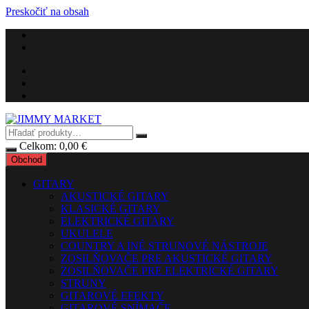
Preskočiť na obsah
Celkom:
0,00
€
Obchod
GITARY
AKUSTICKÉ GITARY
KLASICKÉ GITARY
ELEKTRICKÉ GITARY
UKULELE
COUNTRY A INÉ STRUNOVÉ NÁSTROJE
ZOSILŇOVAČE PRE AKUSTICKÉ GITARY
ZOSILŇOVAČE PRE ELEKTRICKÉ GITARY
STRUNY
GITAROVÉ EFEKTY
GITAROVÉ SNÍMAČE