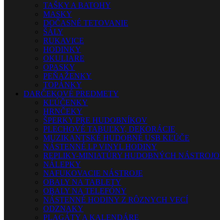
TAŠKY A BATOHY
MASKY
DOČASNÉ TETOVANIE
ŠÁLY
RUKAVICE
HODINKY
OKULIARE
OPASKY
PEŇAŽENKY
TOPÁNKY
DARČEKOVÉ PREDMETY
KĽÚČENKY
HRNČEKY
ŠPERKY PRE HUDOBNÍKOV
PLECHOVÉ TABUĽKY, DEKORÁCIE
MUZIKANTSKÉ HUDOBNÉ USB KĽÚČE
NÁSTENNÉ LP VINYL HODINY
REPLIKY-MINIATÚRY HUDOBNÝCH NÁSTROJ
NÁLEPKY
NAFUKOVACIE NÁSTROJE
OBALY NA TABLETY
OBALY NA TELEFÓNY
NÁSTENNÉ HODINY Z RÔZNYCH VECÍ
ODZNAKY
PLAGÁTY A KALENDÁRE