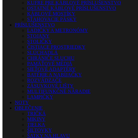
KUFRE PRE KÁBLOVÉ PRÍSLUŠENSTVO
OSTATNÉ KÁBLOVÉ PRÍSLUŠENSTVO
KÁBLOVÉ MOSTÍKY
SŤAHOVACIE PÁSKY
PRÍSLUŠENSTVO
LADIČKY A METRONÓMY
STOJANY
STOLIČKY
ČISTIACE PROSTRIEDKY
SLÚCHADLÁ
CHRÁNIČE SLUCHU
PAMÄŤOVÉ MÉDIÁ
SIEŤOVÉ ADAPTÉRY
BATÉRIE A NABÍJAČKY
ROZVÁDZAČE
ZÁSUVKOVÉ LIŠTY
MULTIFUNKČNÉ NÁRADIE
LAMPIČKY
NOTY
OBLEČENIE
TRIČKÁ
MIKINY
TIELKA
ŠILTOVKY
ŠATKY NA HLAVU