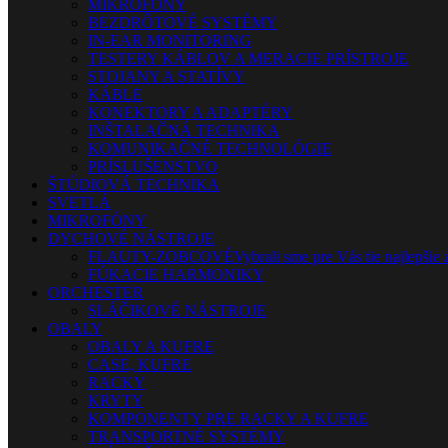
MIKROFÓNY
BEZDRÔTOVÉ SYSTÉMY
IN-EAR MONITORING
TESTERY KÁBLOV A MERACIE PRÍSTROJE
STOJANY A STATÍVY
KÁBLE
KONEKTORY A ADAPTÉRY
INŠTALAČNÁ TECHNIKA
KOMUNIKAČNÉ TECHNOLÓGIE
PRÍSLUŠENSTVO
ŠTÚDIOVÁ TECHNIKA
SVETLÁ
MIKROFÓNY
DYCHOVÉ NÁSTROJE
FLAUTY-ZOBCOVÉ
Vybrali sme pre Vás tie najlepšie 
FÚKACIE HARMONIKY
ORCHESTER
SLÁČIKOVÉ NÁSTROJE
OBALY
OBALY A KUFRE
CASE, KUFRE
RACKY
KRYTY
KOMPONENTY PRE RACKY A KUFRE
TRANSPORTNÉ SYSTÉMY