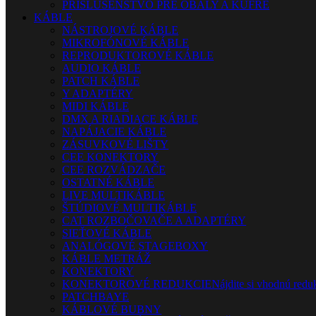
PRÍSLUŠENSTVO PRE OBALY A KUFRE
KÁBLE
NÁSTROJOVÉ KÁBLE
MIKROFÓNOVÉ KÁBLE
REPRODUKTOROVÉ KÁBLE
AUDIO KÁBLE
PATCH KÁBLE
Y ADAPTÉRY
MIDI KÁBLE
DMX A RIADIACE KÁBLE
NAPÁJACIE KÁBLE
ZÁSUVKOVÉ LIŠTY
CEE KONEKTORY
CEE ROZVÁDZAČE
OSTATNÉ KÁBLE
LIVE MULTIKÁBLE
ŠTÚDIOVÉ MULTIKÁBLE
CAT ROZBOČOVAČE A ADAPTÉRY
SIEŤOVÉ KÁBLE
ANALÓGOVÉ STAGEBOXY
KÁBLE METRÁŽ
KONEKTORY
KONEKTOROVÉ REDUKCIE
Nájdite si vhodnú reduk
PATCHBAYE
KÁBLOVÉ BUBNY