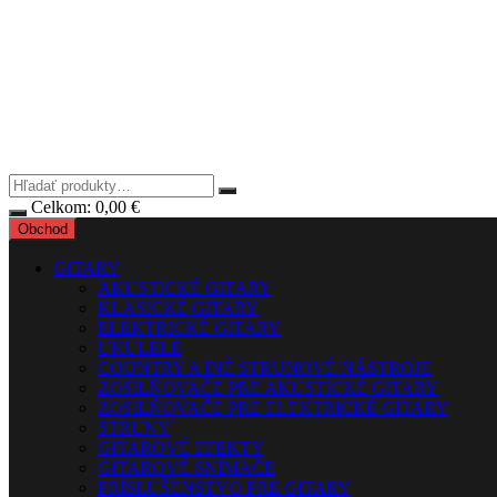
Celkom:
0,00
€
Obchod
GITARY
AKUSTICKÉ GITARY
KLASICKÉ GITARY
ELEKTRICKÉ GITARY
UKULELE
COUNTRY A INÉ STRUNOVÉ NÁSTROJE
ZOSILŇOVAČE PRE AKUSTICKÉ GITARY
ZOSILŇOVAČE PRE ELEKTRICKÉ GITARY
STRUNY
GITAROVÉ EFEKTY
GITAROVÉ SNÍMAČE
PRÍSLUŠENSTVO PRE GITARY