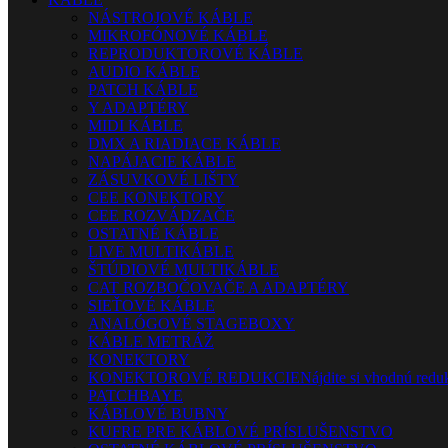
NÁSTROJOVÉ KÁBLE
MIKROFÓNOVÉ KÁBLE
REPRODUKTOROVÉ KÁBLE
AUDIO KÁBLE
PATCH KÁBLE
Y ADAPTÉRY
MIDI KÁBLE
DMX A RIADIACE KÁBLE
NAPÁJACIE KÁBLE
ZÁSUVKOVÉ LIŠTY
CEE KONEKTORY
CEE ROZVÁDZAČE
OSTATNÉ KÁBLE
LIVE MULTIKÁBLE
ŠTÚDIOVÉ MULTIKÁBLE
CAT ROZBOČOVAČE A ADAPTÉRY
SIEŤOVÉ KÁBLE
ANALÓGOVÉ STAGEBOXY
KÁBLE METRÁŽ
KONEKTORY
KONEKTOROVÉ REDUKCIE
Nájdite si vhodnú reduk
PATCHBAYE
KÁBLOVÉ BUBNY
KUFRE PRE KÁBLOVÉ PRÍSLUŠENSTVO