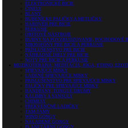
ELEKTRONICKÉ BICIE
ČINELY
BLANY
BUBENÍCKE PALIČKY A METLIČKY
HARDVÉR PRE BICIE
PERKUSIE
ORFFOVÉ NÁSTROJE
BUBNY NA POVZBUDZOVANIE, POCHODOVÉ B
MIKROFÓNY PRE BICIE A PERKUSIE
PRÍSLUŠENSTVO PRE BICIE
NÁHRADNÉ DIELY PRE BICIE
NOTY PRE BICIE A PERKUSIE
MUZIKOTERAPIA, MEDITÁCIA, JOGA, ETHNO, EZO
SPIEVAJÚCE MISKY
LADENÉ SPIEVAJÚCE MISKY
PRISLUŠENSTVO PRE SPIEVAJÚCE MISKY
PALIČKY PRE SPIEVAJÚCE MISKY
HANDPANY, TONGUE DRUMY
KALIMBY A SANSULY
CHIMESY
FREKVENČNÉ LADIČKY
TAM-TAMY
WIND GONGY
NALADENÉ GONGY
PLANETÁRNE GONGY