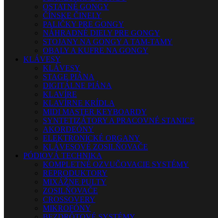
OSTATNÉ GONGY
ČÍNSKE ČINELY
PALIČKY PRE GONGY
NÁHRADNÉ DIELY PRE GONGY
STOJANY NA GONGY A TAM-TAMY
OBALY A KUFRE NA GONGY
KLÁVESY
KLÁVESY
STAGE PIÁNA
DIGITÁLNE PIÁNA
KLAVÍRE
KLAVÍRNE KRÍDLA
MIDI MASTER KEYBOARDY
SYNTETIZÁTORY A PRACOVNÉ STANICE
AKORDEÓNY
ELEKTRONICKÉ ORGANY
KLÁVESOVÉ ZOSILŇOVAČE
PÓDIOVÁ TECHNIKA
KOMPLETNÉ OZVUČOVACIE SYSTÉMY
REPRODUKTORY
MIXÁŽNE PULTY
ZOSILŇOVAČE
CROSSOVERY
MIKROFÓNY
BEZDRÔTOVÉ SYSTÉMY