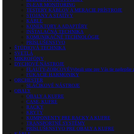
IN-EAR MONITORING
TESTERY KÁBLOV A MERACIE PRÍSTROJE
STOJANY A STATÍVY
KÁBLE
KONEKTORY A ADAPTÉRY
INŠTALAČNÁ TECHNIKA
KOMUNIKAČNÉ TECHNOLÓGIE
PRÍSLUŠENSTVO
ŠTÚDIOVÁ TECHNIKA
SVETLÁ
MIKROFÓNY
DYCHOVÉ NÁSTROJE
FLAUTY-ZOBCOVÉ
Vybrali sme pre Vás tie najlepšie 
FÚKACIE HARMONIKY
ORCHESTER
SLÁČIKOVÉ NÁSTROJE
OBALY
OBALY A KUFRE
CASE, KUFRE
RACKY
KRYTY
KOMPONENTY PRE RACKY A KUFRE
TRANSPORTNÉ SYSTÉMY
PRÍSLUŠENSTVO PRE OBALY A KUFRE
KÁBLE