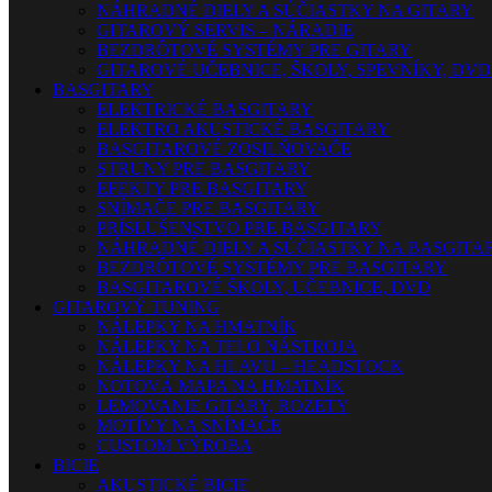
NÁHRADNÉ DIELY A SÚČIASTKY NA GITARY
GITAROVÝ SERVIS – NÁRADIE
BEZDRÔTOVÉ SYSTÉMY PRE GITARY
GITAROVÉ UČEBNICE, ŠKOLY, SPEVNÍKY, DVD
BASGITARY
ELEKTRICKÉ BASGITARY
ELEKTRO AKUSTICKÉ BASGITARY
BASGITAROVÉ ZOSILŇOVAČE
STRUNY PRE BASGITARY
EFEKTY PRE BASGITARY
SNÍMAČE PRE BASGITARY
PRÍSLUŠENSTVO PRE BASGITARY
NÁHRADNÉ DIELY A SÚČIASTKY NA BASGITA
BEZDRÔTOVÉ SYSTÉMY PRE BASGITARY
BASGITAROVÉ ŠKOLY, UČEBNICE, DVD
GITAROVÝ TUNING
NÁLEPKY NA HMATNÍK
NÁLEPKY NA TELO NÁSTROJA
NÁLEPKY NA HLAVU – HEADSTOCK
NOTOVÁ MAPA NA HMATNÍK
LEMOVANIE GITARY, ROZETY
MOTÍVY NA SNÍMAČE
CUSTOM VÝROBA
BICIE
AKUSTICKÉ BICIE