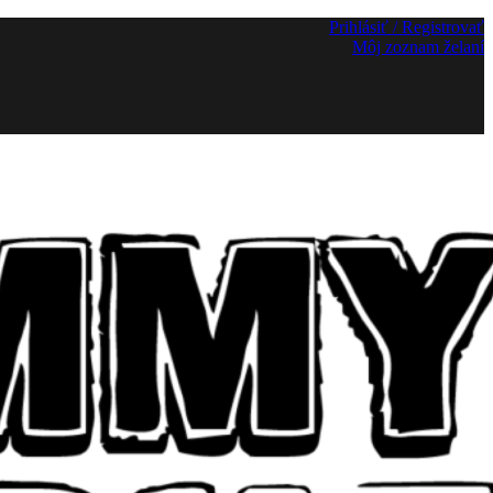
Prihlásiť / Registrovať
Môj zoznam želaní