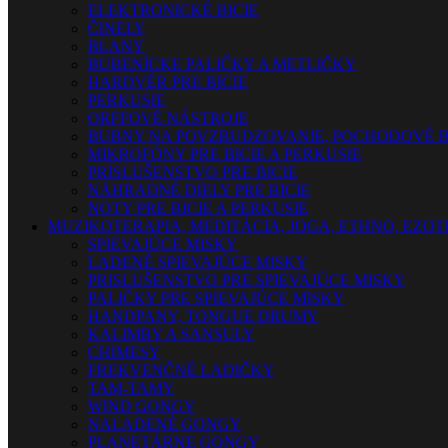
ELEKTRONICKÉ BICIE
ČINELY
BLANY
BUBENÍCKE PALIČKY A METLIČKY
HARDVÉR PRE BICIE
PERKUSIE
ORFFOVÉ NÁSTROJE
BUBNY NA POVZBUDZOVANIE, POCHODOVÉ B
MIKROFÓNY PRE BICIE A PERKUSIE
PRÍSLUŠENSTVO PRE BICIE
NÁHRADNÉ DIELY PRE BICIE
NOTY PRE BICIE A PERKUSIE
MUZIKOTERAPIA, MEDITÁCIA, JOGA, ETHNO, EZO
SPIEVAJÚCE MISKY
LADENÉ SPIEVAJÚCE MISKY
PRISLUŠENSTVO PRE SPIEVAJÚCE MISKY
PALIČKY PRE SPIEVAJÚCE MISKY
HANDPANY, TONGUE DRUMY
KALIMBY A SANSULY
CHIMESY
FREKVENČNÉ LADIČKY
TAM-TAMY
WIND GONGY
NALADENÉ GONGY
PLANETÁRNE GONGY