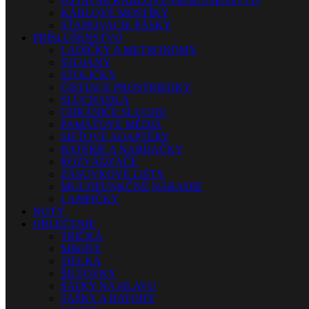
OSTATNÉ KÁBLOVÉ PRÍSLUŠENSTVO
KÁBLOVÉ MOSTÍKY
SŤAHOVACIE PÁSKY
PRÍSLUŠENSTVO
LADIČKY A METRONÓMY
STOJANY
STOLIČKY
ČISTIACE PROSTRIEDKY
SLÚCHADLÁ
CHRÁNIČE SLUCHU
PAMÄŤOVÉ MÉDIÁ
SIEŤOVÉ ADAPTÉRY
BATÉRIE A NABÍJAČKY
ROZVÁDZAČE
ZÁSUVKOVÉ LIŠTY
MULTIFUNKČNÉ NÁRADIE
LAMPIČKY
NOTY
OBLEČENIE
TRIČKÁ
MIKINY
TIELKA
ŠILTOVKY
ŠATKY NA HLAVU
TAŠKY A BATOHY