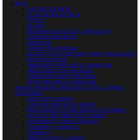
BICIE
AKUSTICKÉ BICIE
ELEKTRONICKÉ BICIE
ČINELY
BLANY
BUBENÍCKE PALIČKY A METLIČKY
HARDVÉR PRE BICIE
PERKUSIE
ORFFOVÉ NÁSTROJE
BUBNY NA POVZBUDZOVANIE, POCHODOVÉ
BICIE NÁSTROJE
MIKROFÓNY PRE BICIE A PERKUSIE
PRÍSLUŠENSTVO PRE BICIE
NÁHRADNÉ DIELY PRE BICIE
NOTY PRE BICIE A PERKUSIE
MUZIKOTERAPIA, MEDITÁCIA, JOGA, ETHNO,
EZOTERIKA
SPIEVAJÚCE MISKY
LADENÉ SPIEVAJÚCE MISKY
PRISLUŠENSTVO PRE SPIEVAJÚCE MISKY
PALIČKY PRE SPIEVAJÚCE MISKY
HANDPANY, TONGUE DRUMY
KALIMBY A SANSULY
CHIMESY
FREKVENČNÉ LADIČKY