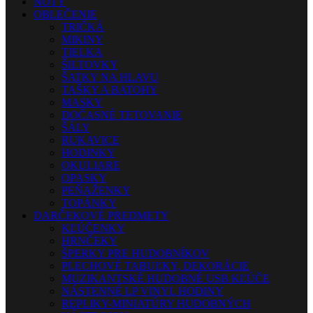
NOTY
OBLEČENIE
TRIČKÁ
MIKINY
TIELKA
ŠILTOVKY
ŠATKY NA HLAVU
TAŠKY A BATOHY
MASKY
DOČASNÉ TETOVANIE
ŠÁLY
RUKAVICE
HODINKY
OKULIARE
OPASKY
PEŇAŽENKY
TOPÁNKY
DARČEKOVÉ PREDMETY
KĽÚČENKY
HRNČEKY
ŠPERKY PRE HUDOBNÍKOV
PLECHOVÉ TABUĽKY, DEKORÁCIE
MUZIKANTSKÉ HUDOBNÉ USB KĽÚČE
NÁSTENNÉ LP VINYL HODINY
REPLIKY-MINIATÚRY HUDOBNÝCH