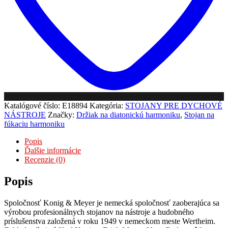
Katalógové číslo:
E18894
Kategória:
STOJANY PRE DYCHOVÉ
NÁSTROJE
Značky:
Držiak na diatonickú harmoniku
,
Stojan na
fúkaciu harmoniku
Popis
Ďalšie informácie
Recenzie (0)
Popis
Spoločnosť Konig & Meyer je nemecká spoločnosť zaoberajúca sa
výrobou profesionálnych stojanov na nástroje a hudobného
príslušenstva založená v roku 1949 v nemeckom meste Wertheim.