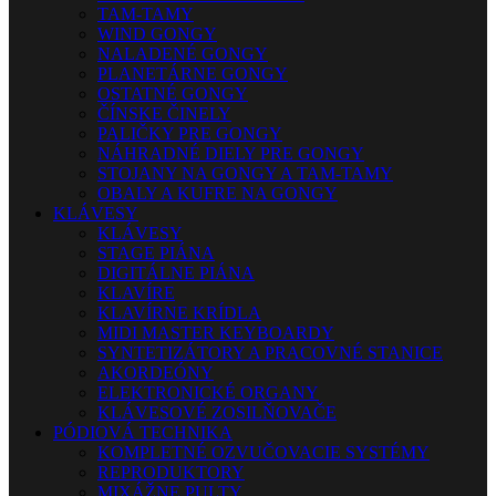
TAM-TAMY
WIND GONGY
NALADENÉ GONGY
PLANETÁRNE GONGY
OSTATNÉ GONGY
ČÍNSKE ČINELY
PALIČKY PRE GONGY
NÁHRADNÉ DIELY PRE GONGY
STOJANY NA GONGY A TAM-TAMY
OBALY A KUFRE NA GONGY
KLÁVESY
KLÁVESY
STAGE PIÁNA
DIGITÁLNE PIÁNA
KLAVÍRE
KLAVÍRNE KRÍDLA
MIDI MASTER KEYBOARDY
SYNTETIZÁTORY A PRACOVNÉ STANICE
AKORDEÓNY
ELEKTRONICKÉ ORGANY
KLÁVESOVÉ ZOSILŇOVAČE
PÓDIOVÁ TECHNIKA
KOMPLETNÉ OZVUČOVACIE SYSTÉMY
REPRODUKTORY
MIXÁŽNE PULTY