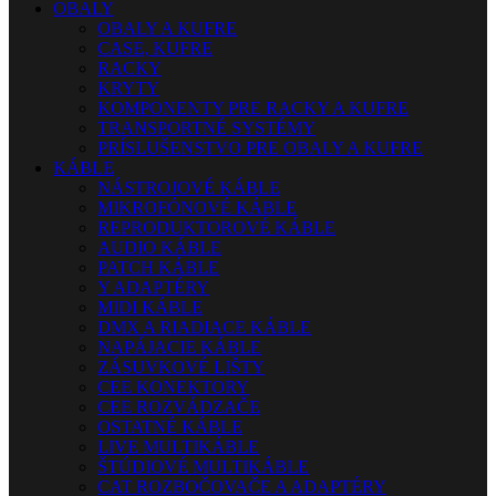
OBALY
OBALY A KUFRE
CASE, KUFRE
RACKY
KRYTY
KOMPONENTY PRE RACKY A KUFRE
TRANSPORTNÉ SYSTÉMY
PRÍSLUŠENSTVO PRE OBALY A KUFRE
KÁBLE
NÁSTROJOVÉ KÁBLE
MIKROFÓNOVÉ KÁBLE
REPRODUKTOROVÉ KÁBLE
AUDIO KÁBLE
PATCH KÁBLE
Y ADAPTÉRY
MIDI KÁBLE
DMX A RIADIACE KÁBLE
NAPÁJACIE KÁBLE
ZÁSUVKOVÉ LIŠTY
CEE KONEKTORY
CEE ROZVÁDZAČE
OSTATNÉ KÁBLE
LIVE MULTIKÁBLE
ŠTÚDIOVÉ MULTIKÁBLE
CAT ROZBOČOVAČE A ADAPTÉRY