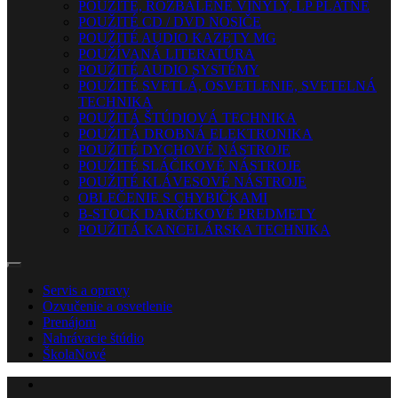
POUŽITÉ, ROZBALENÉ VINYLY, LP PLATNE
POUŽITÉ CD / DVD NOSIČE
POUŽITÉ AUDIO KAZETY MG
POUŽÍVANÁ LITERATÚRA
POUŽITÉ AUDIO SYSTÉMY
POUŽITÉ SVETLÁ, OSVETLENIE, SVETELNÁ
TECHNIKA
POUŽITÁ ŠTÚDIOVÁ TECHNIKA
POUŽITÁ DROBNÁ ELEKTRONIKA
POUŽITÉ DYCHOVÉ NÁSTROJE
POUŽITÉ SLÁČIKOVÉ NÁSTROJE
POUŽITÉ KLÁVESOVÉ NÁSTROJE
OBLEČENIE S CHYBIČKAMI
B-STOCK DARČEKOVÉ PREDMETY
POUŽITÁ KANCELÁRSKA TECHNIKA
Servis a opravy
Ozvučenie a osvetlenie
Prenájom
Nahrávacie štúdio
Škola
Nové