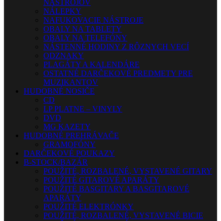
NÁSTROJOV
NÁLEPKY
NAFUKOVACIE NÁSTROJE
OBALY NA TABLETY
OBALY NA TELEFÓNY
NÁSTENNÉ HODINY Z RÔZNYCH VECÍ
ODZNAKY
PLAGÁTY A KALENDÁRE
OSTATNÉ DARČEKOVÉ PREDMETY PRE
MUZIKANTOV
HUDOBNÉ NOSIČE
CD
LP PLATNE – VINYLY
DVD
MG KAZETY
HUDOBNÉ PREHRÁVAČE
GRAMOFÓNY
DARČEKOVÉ POUKAZY
B-STOCK/BAZÁR
POUŽITÉ, ROZBALENÉ, VYSTAVENÉ GITARY
POUŽITÉ GITAROVÉ APARÁTY
POUŽITÉ BASGITARY A BASGITAROVÉ
APARÁTY
POUŽITÉ ELEKTRÓNKY
POUŽITÉ, ROZBALENÉ, VYSTAVENÉ BICIE