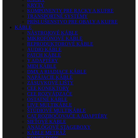
KRYTY
KOMPONENTY PRE RACKY A KUFRE
TRANSPORTNÉ SYSTÉMY
PRÍSLUŠENSTVO PRE OBALY A KUFRE
KÁBLE
NÁSTROJOVÉ KÁBLE
MIKROFÓNOVÉ KÁBLE
REPRODUKTOROVÉ KÁBLE
AUDIO KÁBLE
PATCH KÁBLE
Y ADAPTÉRY
MIDI KÁBLE
DMX A RIADIACE KÁBLE
NAPÁJACIE KÁBLE
ZÁSUVKOVÉ LIŠTY
CEE KONEKTORY
CEE ROZVÁDZAČE
OSTATNÉ KÁBLE
LIVE MULTIKÁBLE
ŠTÚDIOVÉ MULTIKÁBLE
CAT ROZBOČOVAČE A ADAPTÉRY
SIEŤOVÉ KÁBLE
ANALÓGOVÉ STAGEBOXY
KÁBLE METRÁŽ