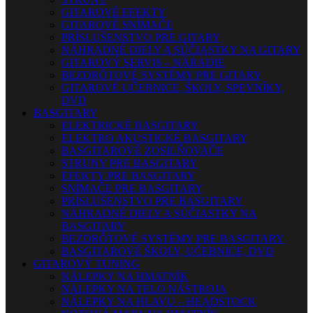
GITAROVÉ EFEKTY
GITAROVÉ SNÍMAČE
PRÍSLUŠENSTVO PRE GITARY
NÁHRADNÉ DIELY A SÚČIASTKY NA GITARY
GITAROVÝ SERVIS – NÁRADIE
BEZDRÔTOVÉ SYSTÉMY PRE GITARY
GITAROVÉ UČEBNICE, ŠKOLY, SPEVNÍKY,
DVD
BASGITARY
ELEKTRICKÉ BASGITARY
ELEKTRO AKUSTICKÉ BASGITARY
BASGITAROVÉ ZOSILŇOVAČE
STRUNY PRE BASGITARY
EFEKTY PRE BASGITARY
SNÍMAČE PRE BASGITARY
PRÍSLUŠENSTVO PRE BASGITARY
NÁHRADNÉ DIELY A SÚČIASTKY NA
BASGITARY
BEZDRÔTOVÉ SYSTÉMY PRE BASGITARY
BASGITAROVÉ ŠKOLY, UČEBNICE, DVD
GITAROVÝ TUNING
NÁLEPKY NA HMATNÍK
NÁLEPKY NA TELO NÁSTROJA
NÁLEPKY NA HLAVU – HEADSTOCK