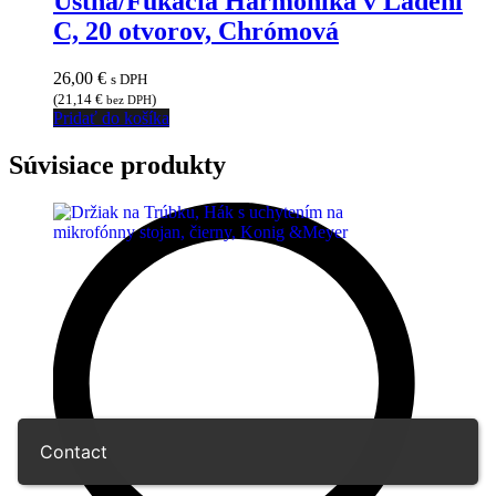
Ústna/Fúkacia Harmonika v Ladení
C, 20 otvorov, Chrómová
26,00
€
s DPH
(
21,14
€
)
bez DPH
Pridať do košíka
Súvisiace produkty
Contact