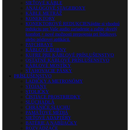
SIEŤOVÉ KÁBLE
ANALÓGOVÉ STAGEBOXY
KÁBLE METRÁŽ
KONEKTORY
KONEKTOROVÉ REDUKCIE
Nájdite si vhodnú
redukciu pre Vaše audio zariadenie a zažite skvelý
komfort + nové možnosti prepojenia pri štúdiovej,
alebo pódiovej aplikácii.
PATCHBAYE
KÁBLOVÉ BUBNY
KUFRE PRE KÁBLOVÉ PRÍSLUŠENSTVO
OSTATNÉ KÁBLOVÉ PRÍSLUŠENSTVO
KÁBLOVÉ MOSTÍKY
SŤAHOVACIE PÁSKY
PRÍSLUŠENSTVO
LADIČKY A METRONÓMY
STOJANY
STOLIČKY
ČISTIACE PROSTRIEDKY
SLÚCHADLÁ
CHRÁNIČE SLUCHU
PAMÄŤOVÉ MÉDIÁ
SIEŤOVÉ ADAPTÉRY
BATÉRIE A NABÍJAČKY
ROZVÁDZAČE