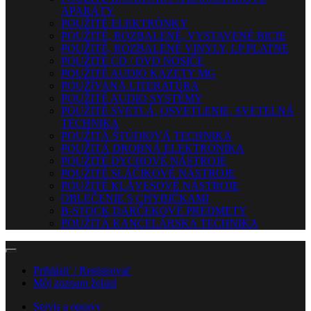
APARÁTY
POUŽITÉ ELEKTRÓNKY
POUŽITÉ, ROZBALENÉ, VYSTAVENÉ BICIE
POUŽITÉ, ROZBALENÉ VINYLY, LP PLATNE
POUŽITÉ CD / DVD NOSIČE
POUŽITÉ AUDIO KAZETY MG
POUŽÍVANÁ LITERATÚRA
POUŽITÉ AUDIO SYSTÉMY
POUŽITÉ SVETLÁ, OSVETLENIE, SVETELNÁ
TECHNIKA
POUŽITÁ ŠTÚDIOVÁ TECHNIKA
POUŽITÁ DROBNÁ ELEKTRONIKA
POUŽITÉ DYCHOVÉ NÁSTROJE
POUŽITÉ SLÁČIKOVÉ NÁSTROJE
POUŽITÉ KLÁVESOVÉ NÁSTROJE
OBLEČENIE S CHYBIČKAMI
B-STOCK DARČEKOVÉ PREDMETY
POUŽITÁ KANCELÁRSKA TECHNIKA
Prihlásiť / Registrovať
Môj zoznam želaní
Servis a opravy