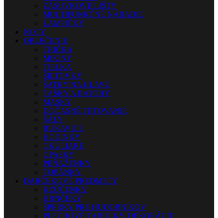
ZÁSUVKOVÉ LIŠTY
MULTIFUNKČNÉ NÁRADIE
LAMPIČKY
NOTY
OBLEČENIE
TRIČKÁ
MIKINY
TIELKA
ŠILTOVKY
ŠATKY NA HLAVU
TAŠKY A BATOHY
MASKY
DOČASNÉ TETOVANIE
ŠÁLY
RUKAVICE
HODINKY
OKULIARE
OPASKY
PEŇAŽENKY
TOPÁNKY
DARČEKOVÉ PREDMETY
KĽÚČENKY
HRNČEKY
ŠPERKY PRE HUDOBNÍKOV
PLECHOVÉ TABUĽKY, DEKORÁCIE