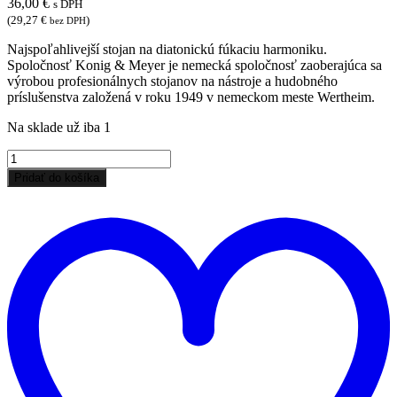
36,00
€
s DPH
(
29,27
€
)
bez DPH
Najspoľahlivejší stojan na diatonickú fúkaciu harmoniku.
Spoločnosť Konig & Meyer je nemecká spoločnosť zaoberajúca sa
výrobou profesionálnych stojanov na nástroje a hudobného
príslušenstva založená v roku 1949 v nemeckom meste Wertheim.
Na sklade už iba 1
množstvo
SKLADOM
Pridať do košíka
Konig&Meyer
P
Profi
d
Pevný
z
Držiak
ž
na
Ústnu
Fúkaciu
Harmoniku,
Niklový