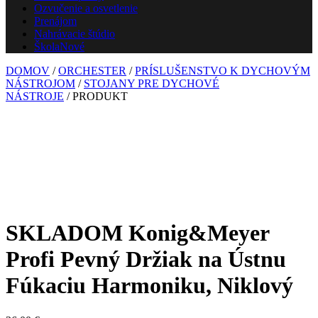
Ozvučenie a osvetlenie
Prenájom
Nahrávacie štúdio
Škola
Nové
DOMOV
/
ORCHESTER
/
PRÍSLUŠENSTVO K DYCHOVÝM
NÁSTROJOM
/
STOJANY PRE DYCHOVÉ
NÁSTROJE
/ PRODUKT
SKLADOM Konig&Meyer
Profi Pevný Držiak na Ústnu
Fúkaciu Harmoniku, Niklový