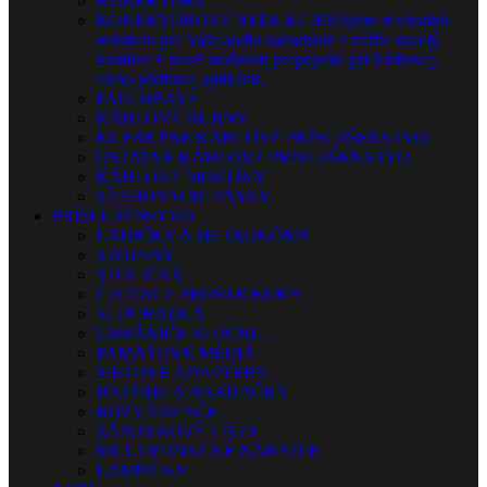
KONEKTORY
KONEKTOROVÉ REDUKCIE
Nájdite si vhodnú
redukciu pre Vaše audio zariadenie a zažite skvelý
komfort + nové možnosti prepojenia pri štúdiovej,
alebo pódiovej aplikácii.
PATCHBAYE
KÁBLOVÉ BUBNY
KUFRE PRE KÁBLOVÉ PRÍSLUŠENSTVO
OSTATNÉ KÁBLOVÉ PRÍSLUŠENSTVO
KÁBLOVÉ MOSTÍKY
SŤAHOVACIE PÁSKY
PRÍSLUŠENSTVO
LADIČKY A METRONÓMY
STOJANY
STOLIČKY
ČISTIACE PROSTRIEDKY
SLÚCHADLÁ
CHRÁNIČE SLUCHU
PAMÄŤOVÉ MÉDIÁ
SIEŤOVÉ ADAPTÉRY
BATÉRIE A NABÍJAČKY
ROZVÁDZAČE
ZÁSUVKOVÉ LIŠTY
MULTIFUNKČNÉ NÁRADIE
LAMPIČKY