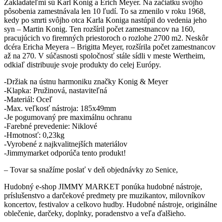
Zakladateľmi sú Karl Konig a Erich Meyer. Na začiatku svôjho
pôsobenia zamestnávala len 10 ľudí. To sa zmenilo v roku 1968,
kedy po smrti svôjho otca Karla Koniga nastúpil do vedenia jeho
syn – Martin Konig. Ten rozšíril počet zamestnancov na 160,
pracujúcich vo firemných priestoroch o rozlohe 2700 m2. Neskôr
dcéra Ericha Meyera – Brigitta Meyer, rozšírila počet zamestnancov
až na 270. V súčasnosti spoločnosť stále sídli v meste Wertheim,
odkiaľ distribuuje svoje produkty do celej Európy.
-Držiak na ústnu harmoniku značky Konig & Meyer
-Klapka: Pružinová, nastaviteľná
-Materiál: Oceľ
-Max. veľkosť nástroja: 185x49mm
-Je pogumovaný pre maximálnu ochranu
-Farebné prevedenie: Niklové
-Hmotnosť: 0,23kg
-Vyrobené z najkvalitnejších materiálov
-Jimmymarket odporúča tento produkt!
– Tovar sa snažíme poslať v deň objednávky zo Senice,
Hudobný e-shop JIMMY MARKET ponúka hudobné nástroje,
príslušenstvo a darčekové predmety pre muzikantov, milovníkov
koncertov, festivalov a celkovo hudby. Hudobné nástroje, originálne
oblečenie, darčeky, doplnky, poradenstvo a veľa ďalšieho.