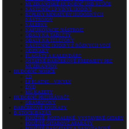
MUZIKANTSKÉ HUDOBNÉ USB KĽÚČE
NÁSTENNÉ LP VINYL HODINY
REPLIKY-MINIATÚRY HUDOBNÝCH
NÁSTROJOV
NÁLEPKY
NAFUKOVACIE NÁSTROJE
OBALY NA TABLETY
OBALY NA TELEFÓNY
NÁSTENNÉ HODINY Z RÔZNYCH VECÍ
ODZNAKY
PLAGÁTY A KALENDÁRE
OSTATNÉ DARČEKOVÉ PREDMETY PRE
MUZIKANTOV
HUDOBNÉ NOSIČE
CD
LP PLATNE – VINYLY
DVD
MG KAZETY
HUDOBNÉ PREHRÁVAČE
GRAMOFÓNY
DARČEKOVÉ POUKAZY
B-STOCK/BAZÁR
POUŽITÉ, ROZBALENÉ, VYSTAVENÉ GITARY
POUŽITÉ GITAROVÉ APARÁTY
POUŽITÉ BASGITARY A BASGITAROVÉ