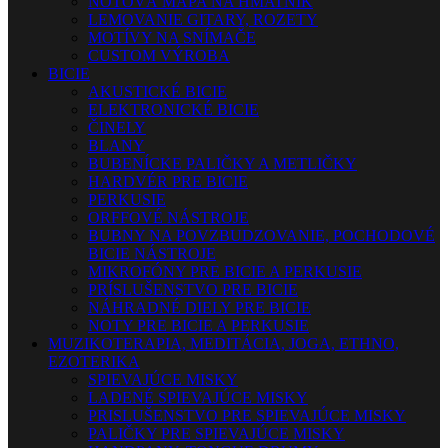
NOTOVÁ MAPA NA HMATNÍK
LEMOVANIE GITARY, ROZETY
MOTÍVY NA SNÍMAČE
CUSTOM VÝROBA
BICIE
AKUSTICKÉ BICIE
ELEKTRONICKÉ BICIE
ČINELY
BLANY
BUBENÍCKE PALIČKY A METLIČKY
HARDVÉR PRE BICIE
PERKUSIE
ORFFOVÉ NÁSTROJE
BUBNY NA POVZBUDZOVANIE, POCHODOVÉ
BICIE NÁSTROJE
MIKROFÓNY PRE BICIE A PERKUSIE
PRÍSLUŠENSTVO PRE BICIE
NÁHRADNÉ DIELY PRE BICIE
NOTY PRE BICIE A PERKUSIE
MUZIKOTERAPIA, MEDITÁCIA, JOGA, ETHNO,
EZOTERIKA
SPIEVAJÚCE MISKY
LADENÉ SPIEVAJÚCE MISKY
PRISLUŠENSTVO PRE SPIEVAJÚCE MISKY
PALIČKY PRE SPIEVAJÚCE MISKY