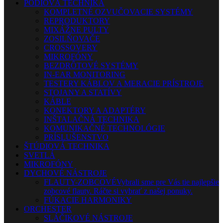
PÓDIOVÁ TECHNIKA
KOMPLETNÉ OZVUČOVACIE SYSTÉMY
REPRODUKTORY
MIXÁŽNE PULTY
ZOSILŇOVAČE
CROSSOVERY
MIKROFÓNY
BEZDRÔTOVÉ SYSTÉMY
IN-EAR MONITORING
TESTERY KÁBLOV A MERACIE PRÍSTROJE
STOJANY A STATÍVY
KÁBLE
KONEKTORY A ADAPTÉRY
INŠTALAČNÁ TECHNIKA
KOMUNIKAČNÉ TECHNOLÓGIE
PRÍSLUŠENSTVO
ŠTÚDIOVÁ TECHNIKA
SVETLÁ
MIKROFÓNY
DYCHOVÉ NÁSTROJE
FLAUTY-ZOBCOVÉ
Vybrali sme pre Vás tie najlepšie
zobcové flauty. Ráčte si vybrať z našej ponuky.
FÚKACIE HARMONIKY
ORCHESTER
SLÁČIKOVÉ NÁSTROJE