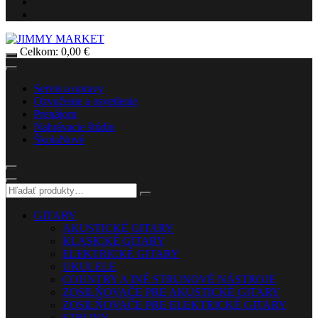
Celkom:
0,00
€
Servis a opravy
Ozvučenie a osvetlenie
Prenájom
Nahrávacie štúdio
Škola
Nové
GITARY
AKUSTICKÉ GITARY
KLASICKÉ GITARY
ELEKTRICKÉ GITARY
UKULELE
COUNTRY A INÉ STRUNOVÉ NÁSTROJE
ZOSILŇOVAČE PRE AKUSTICKÉ GITARY
ZOSILŇOVAČE PRE ELEKTRICKÉ GITARY
STRUNY