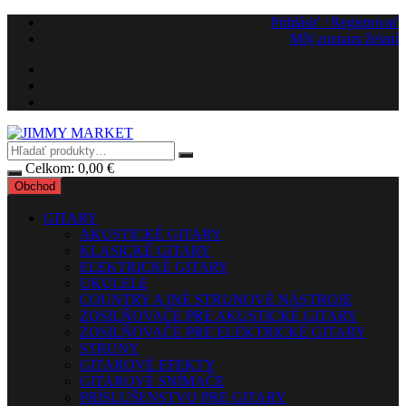
Preskočiť
Prihlásiť / Registrovať
na
Môj zoznam želaní
obsah
Celkom:
0,00
€
Obchod
GITARY
AKUSTICKÉ GITARY
KLASICKÉ GITARY
ELEKTRICKÉ GITARY
UKULELE
COUNTRY A INÉ STRUNOVÉ NÁSTROJE
ZOSILŇOVAČE PRE AKUSTICKÉ GITARY
ZOSILŇOVAČE PRE ELEKTRICKÉ GITARY
STRUNY
GITAROVÉ EFEKTY
GITAROVÉ SNÍMAČE
PRÍSLUŠENSTVO PRE GITARY