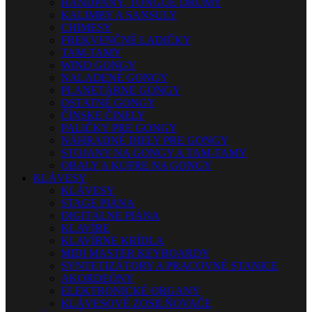
HANDPANY, TONGUE DRUMY
KALIMBY A SANSULY
CHIMESY
FREKVENČNÉ LADIČKY
TAM-TAMY
WIND GONGY
NALADENÉ GONGY
PLANETÁRNE GONGY
OSTATNÉ GONGY
ČÍNSKE ČINELY
PALIČKY PRE GONGY
NÁHRADNÉ DIELY PRE GONGY
STOJANY NA GONGY A TAM-TAMY
OBALY A KUFRE NA GONGY
KLÁVESY
KLÁVESY
STAGE PIÁNA
DIGITÁLNE PIÁNA
KLAVÍRE
KLAVÍRNE KRÍDLA
MIDI MASTER KEYBOARDY
SYNTETIZÁTORY A PRACOVNÉ STANICE
AKORDEÓNY
ELEKTRONICKÉ ORGANY
KLÁVESOVÉ ZOSILŇOVAČE