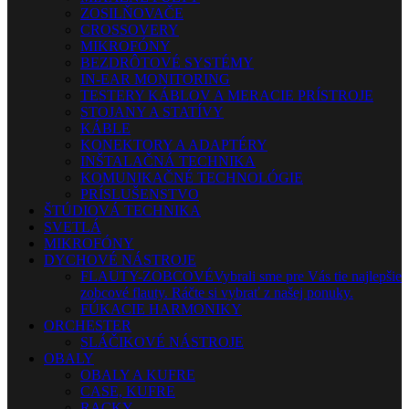
ZOSILŇOVAČE
CROSSOVERY
MIKROFÓNY
BEZDRÔTOVÉ SYSTÉMY
IN-EAR MONITORING
TESTERY KÁBLOV A MERACIE PRÍSTROJE
STOJANY A STATÍVY
KÁBLE
KONEKTORY A ADAPTÉRY
INŠTALAČNÁ TECHNIKA
KOMUNIKAČNÉ TECHNOLÓGIE
PRÍSLUŠENSTVO
ŠTÚDIOVÁ TECHNIKA
SVETLÁ
MIKROFÓNY
DYCHOVÉ NÁSTROJE
FLAUTY-ZOBCOVÉ
Vybrali sme pre Vás tie najlepšie
zobcové flauty. Ráčte si vybrať z našej ponuky.
FÚKACIE HARMONIKY
ORCHESTER
SLÁČIKOVÉ NÁSTROJE
OBALY
OBALY A KUFRE
CASE, KUFRE
RACKY