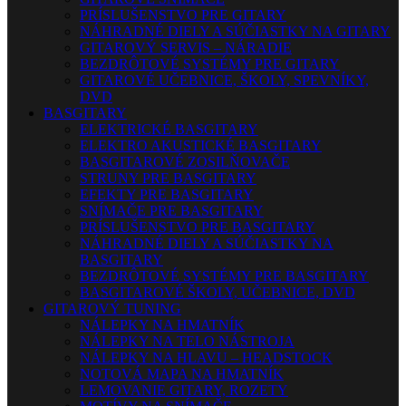
PRÍSLUŠENSTVO PRE GITARY
NÁHRADNÉ DIELY A SÚČIASTKY NA GITARY
GITAROVÝ SERVIS – NÁRADIE
BEZDRÔTOVÉ SYSTÉMY PRE GITARY
GITAROVÉ UČEBNICE, ŠKOLY, SPEVNÍKY,
DVD
BASGITARY
ELEKTRICKÉ BASGITARY
ELEKTRO AKUSTICKÉ BASGITARY
BASGITAROVÉ ZOSILŇOVAČE
STRUNY PRE BASGITARY
EFEKTY PRE BASGITARY
SNÍMAČE PRE BASGITARY
PRÍSLUŠENSTVO PRE BASGITARY
NÁHRADNÉ DIELY A SÚČIASTKY NA
BASGITARY
BEZDRÔTOVÉ SYSTÉMY PRE BASGITARY
BASGITAROVÉ ŠKOLY, UČEBNICE, DVD
GITAROVÝ TUNING
NÁLEPKY NA HMATNÍK
NÁLEPKY NA TELO NÁSTROJA
NÁLEPKY NA HLAVU – HEADSTOCK
NOTOVÁ MAPA NA HMATNÍK
LEMOVANIE GITARY, ROZETY