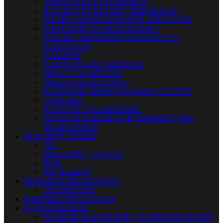
ŠPERKY PRE HUDOBNÍKOV
PLECHOVÉ TABUĽKY, DEKORÁCIE
MUZIKANTSKÉ HUDOBNÉ USB KĽÚČE
NÁSTENNÉ LP VINYL HODINY
REPLIKY-MINIATÚRY HUDOBNÝCH
NÁSTROJOV
NÁLEPKY
NAFUKOVACIE NÁSTROJE
OBALY NA TABLETY
OBALY NA TELEFÓNY
NÁSTENNÉ HODINY Z RÔZNYCH VECÍ
ODZNAKY
PLAGÁTY A KALENDÁRE
OSTATNÉ DARČEKOVÉ PREDMETY PRE
MUZIKANTOV
HUDOBNÉ NOSIČE
CD
LP PLATNE – VINYLY
DVD
MG KAZETY
HUDOBNÉ PREHRÁVAČE
GRAMOFÓNY
DARČEKOVÉ POUKAZY
B-STOCK/BAZÁR
POUŽITÉ, ROZBALENÉ, VYSTAVENÉ GITARY