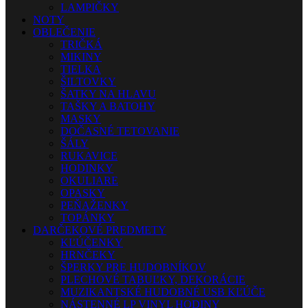
LAMPIČKY
NOTY
OBLEČENIE
TRIČKÁ
MIKINY
TIELKA
ŠILTOVKY
ŠATKY NA HLAVU
TAŠKY A BATOHY
MASKY
DOČASNÉ TETOVANIE
ŠÁLY
RUKAVICE
HODINKY
OKULIARE
OPASKY
PEŇAŽENKY
TOPÁNKY
DARČEKOVÉ PREDMETY
KĽÚČENKY
HRNČEKY
ŠPERKY PRE HUDOBNÍKOV
PLECHOVÉ TABUĽKY, DEKORÁCIE
MUZIKANTSKÉ HUDOBNÉ USB KĽÚČE
NÁSTENNÉ LP VINYL HODINY