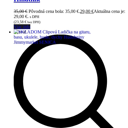
35,00
€
Pôvodná cena bola: 35,00 €.
29,00
€
Aktuálna cena je:
29,00 €.
s DPH
(
23,58
€
)
bez DPH
Viac info
Zľava!