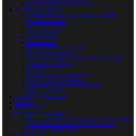
KLÁVESOVÉ ZOSILŇOVAČE
PÓDIOVÁ TECHNIKA
KOMPLETNÉ OZVUČOVACIE SYSTÉMY
REPRODUKTORY
MIXÁŽNE PULTY
ZOSILŇOVAČE
CROSSOVERY
MIKROFÓNY
BEZDRÔTOVÉ SYSTÉMY
IN-EAR MONITORING
TESTERY KÁBLOV A MERACIE PRÍSTROJE
STOJANY A STATÍVY
KÁBLE
KONEKTORY A ADAPTÉRY
INŠTALAČNÁ TECHNIKA
KOMUNIKAČNÉ TECHNOLÓGIE
PRÍSLUŠENSTVO
ŠTÚDIOVÁ TECHNIKA
SVETLÁ
MIKROFÓNY
DYCHOVÉ NÁSTROJE
FLAUTY-ZOBCOVÉ
Vybrali sme pre Vás tie najlepšie
zobcové flauty. Ráčte si vybrať z našej ponuky.
FÚKACIE HARMONIKY
ORCHESTER