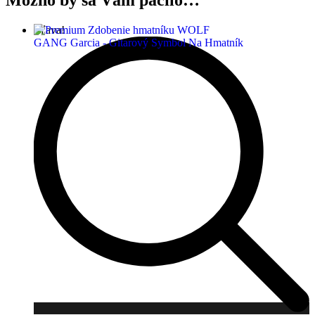
Možno by sa Vám páčilo…
Zľava!