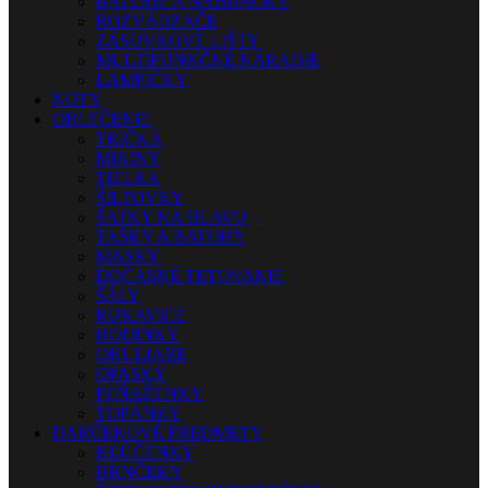
BATÉRIE A NABÍJAČKY
ROZVÁDZAČE
ZÁSUVKOVÉ LIŠTY
MULTIFUNKČNÉ NÁRADIE
LAMPIČKY
NOTY
OBLEČENIE
TRIČKÁ
MIKINY
TIELKA
ŠILTOVKY
ŠATKY NA HLAVU
TAŠKY A BATOHY
MASKY
DOČASNÉ TETOVANIE
ŠÁLY
RUKAVICE
HODINKY
OKULIARE
OPASKY
PEŇAŽENKY
TOPÁNKY
DARČEKOVÉ PREDMETY
KĽÚČENKY
HRNČEKY