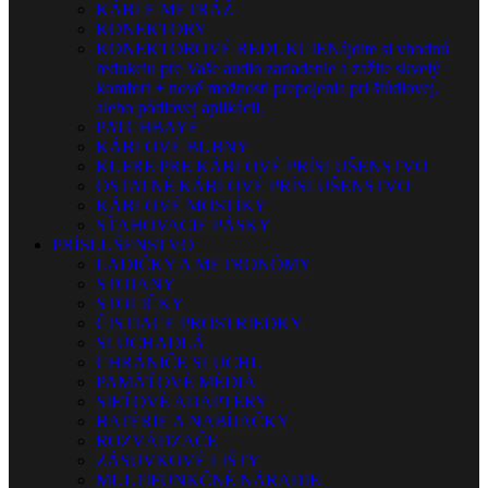
KÁBLE METRÁŽ
KONEKTORY
KONEKTOROVÉ REDUKCIE
Nájdite si vhodnú
redukciu pre Vaše audio zariadenie a zažite skvelý
komfort + nové možnosti prepojenia pri štúdiovej,
alebo pódiovej aplikácii.
PATCHBAYE
KÁBLOVÉ BUBNY
KUFRE PRE KÁBLOVÉ PRÍSLUŠENSTVO
OSTATNÉ KÁBLOVÉ PRÍSLUŠENSTVO
KÁBLOVÉ MOSTÍKY
SŤAHOVACIE PÁSKY
PRÍSLUŠENSTVO
LADIČKY A METRONÓMY
STOJANY
STOLIČKY
ČISTIACE PROSTRIEDKY
SLÚCHADLÁ
CHRÁNIČE SLUCHU
PAMÄŤOVÉ MÉDIÁ
SIEŤOVÉ ADAPTÉRY
BATÉRIE A NABÍJAČKY
ROZVÁDZAČE
ZÁSUVKOVÉ LIŠTY
MULTIFUNKČNÉ NÁRADIE