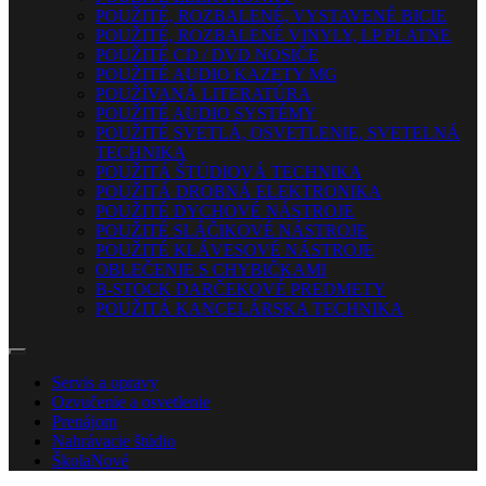
POUŽITÉ, ROZBALENÉ, VYSTAVENÉ BICIE
POUŽITÉ, ROZBALENÉ VINYLY, LP PLATNE
POUŽITÉ CD / DVD NOSIČE
POUŽITÉ AUDIO KAZETY MG
POUŽÍVANÁ LITERATÚRA
POUŽITÉ AUDIO SYSTÉMY
POUŽITÉ SVETLÁ, OSVETLENIE, SVETELNÁ
TECHNIKA
POUŽITÁ ŠTÚDIOVÁ TECHNIKA
POUŽITÁ DROBNÁ ELEKTRONIKA
POUŽITÉ DYCHOVÉ NÁSTROJE
POUŽITÉ SLÁČIKOVÉ NÁSTROJE
POUŽITÉ KLÁVESOVÉ NÁSTROJE
OBLEČENIE S CHYBIČKAMI
B-STOCK DARČEKOVÉ PREDMETY
POUŽITÁ KANCELÁRSKA TECHNIKA
Servis a opravy
Ozvučenie a osvetlenie
Prenájom
Nahrávacie štúdio
Škola
Nové