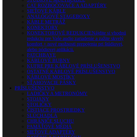
CAT ROZBOČOVAČE A ADAPTÉRY
SIEŤOVÉ KÁBLE
ANALÓGOVÉ STAGEBOXY
KÁBLE METRÁŽ
KONEKTORY
KONEKTOROVÉ REDUKCIE
Nájdite si vhodnú
redukciu pre Vaše audio zariadenie a zažite skvelý
komfort + nové možnosti prepojenia pri štúdiovej,
alebo pódiovej aplikácii.
PATCHBAYE
KÁBLOVÉ BUBNY
KUFRE PRE KÁBLOVÉ PRÍSLUŠENSTVO
OSTATNÉ KÁBLOVÉ PRÍSLUŠENSTVO
KÁBLOVÉ MOSTÍKY
SŤAHOVACIE PÁSKY
PRÍSLUŠENSTVO
LADIČKY A METRONÓMY
STOJANY
STOLIČKY
ČISTIACE PROSTRIEDKY
SLÚCHADLÁ
CHRÁNIČE SLUCHU
PAMÄŤOVÉ MÉDIÁ
SIEŤOVÉ ADAPTÉRY