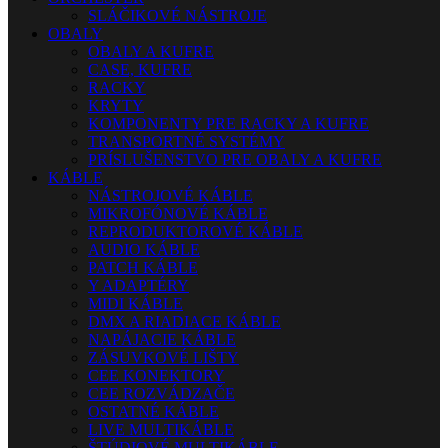
SLÁČIKOVÉ NÁSTROJE
OBALY
OBALY A KUFRE
CASE, KUFRE
RACKY
KRYTY
KOMPONENTY PRE RACKY A KUFRE
TRANSPORTNÉ SYSTÉMY
PRÍSLUŠENSTVO PRE OBALY A KUFRE
KÁBLE
NÁSTROJOVÉ KÁBLE
MIKROFÓNOVÉ KÁBLE
REPRODUKTOROVÉ KÁBLE
AUDIO KÁBLE
PATCH KÁBLE
Y ADAPTÉRY
MIDI KÁBLE
DMX A RIADIACE KÁBLE
NAPÁJACIE KÁBLE
ZÁSUVKOVÉ LIŠTY
CEE KONEKTORY
CEE ROZVÁDZAČE
OSTATNÉ KÁBLE
LIVE MULTIKÁBLE
ŠTÚDIOVÉ MULTIKÁBLE