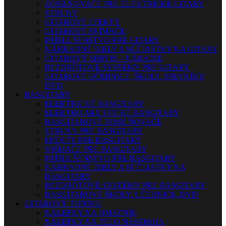
ZOSILŇOVAČE PRE ELEKTRICKÉ GITARY
STRUNY
GITAROVÉ EFEKTY
GITAROVÉ SNÍMAČE
PRÍSLUŠENSTVO PRE GITARY
NÁHRADNÉ DIELY A SÚČIASTKY NA GITARY
GITAROVÝ SERVIS – NÁRADIE
BEZDRÔTOVÉ SYSTÉMY PRE GITARY
GITAROVÉ UČEBNICE, ŠKOLY, SPEVNÍKY,
DVD
BASGITARY
ELEKTRICKÉ BASGITARY
ELEKTRO AKUSTICKÉ BASGITARY
BASGITAROVÉ ZOSILŇOVAČE
STRUNY PRE BASGITARY
EFEKTY PRE BASGITARY
SNÍMAČE PRE BASGITARY
PRÍSLUŠENSTVO PRE BASGITARY
NÁHRADNÉ DIELY A SÚČIASTKY NA
BASGITARY
BEZDRÔTOVÉ SYSTÉMY PRE BASGITARY
BASGITAROVÉ ŠKOLY, UČEBNICE, DVD
GITAROVÝ TUNING
NÁLEPKY NA HMATNÍK
NÁLEPKY NA TELO NÁSTROJA