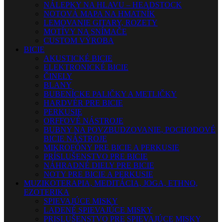
NÁLEPKY NA HLAVU – HEADSTOCK
NOTOVÁ MAPA NA HMATNÍK
LEMOVANIE GITARY, ROZETY
MOTÍVY NA SNÍMAČE
CUSTOM VÝROBA
BICIE
AKUSTICKÉ BICIE
ELEKTRONICKÉ BICIE
ČINELY
BLANY
BUBENÍCKE PALIČKY A METLIČKY
HARDVÉR PRE BICIE
PERKUSIE
ORFFOVÉ NÁSTROJE
BUBNY NA POVZBUDZOVANIE, POCHODOVÉ
BICIE NÁSTROJE
MIKROFÓNY PRE BICIE A PERKUSIE
PRÍSLUŠENSTVO PRE BICIE
NÁHRADNÉ DIELY PRE BICIE
NOTY PRE BICIE A PERKUSIE
MUZIKOTERAPIA, MEDITÁCIA, JOGA, ETHNO,
EZOTERIKA
SPIEVAJÚCE MISKY
LADENÉ SPIEVAJÚCE MISKY
PRISLUŠENSTVO PRE SPIEVAJÚCE MISKY