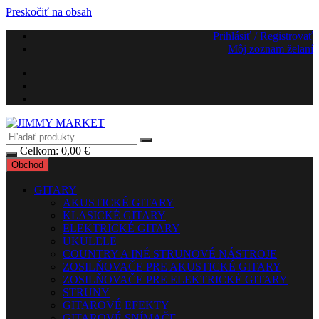
Preskočiť na obsah
Prihlásiť / Registrovať
Môj zoznam želaní
Celkom:
0,00
€
Obchod
GITARY
AKUSTICKÉ GITARY
KLASICKÉ GITARY
ELEKTRICKÉ GITARY
UKULELE
COUNTRY A INÉ STRUNOVÉ NÁSTROJE
ZOSILŇOVAČE PRE AKUSTICKÉ GITARY
ZOSILŇOVAČE PRE ELEKTRICKÉ GITARY
STRUNY
GITAROVÉ EFEKTY
GITAROVÉ SNÍMAČE