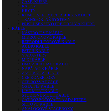
CASE, KUFRE
RACKY
KRYTY
KOMPONENTY PRE RACKY A KUFRE
TRANSPORTNÉ SYSTÉMY
PRÍSLUŠENSTVO PRE OBALY A KUFRE
KÁBLE
NÁSTROJOVÉ KÁBLE
MIKROFÓNOVÉ KÁBLE
REPRODUKTOROVÉ KÁBLE
AUDIO KÁBLE
PATCH KÁBLE
Y ADAPTÉRY
MIDI KÁBLE
DMX A RIADIACE KÁBLE
NAPÁJACIE KÁBLE
ZÁSUVKOVÉ LIŠTY
CEE KONEKTORY
CEE ROZVÁDZAČE
OSTATNÉ KÁBLE
LIVE MULTIKÁBLE
ŠTÚDIOVÉ MULTIKÁBLE
CAT ROZBOČOVAČE A ADAPTÉRY
SIEŤOVÉ KÁBLE
ANALÓGOVÉ STAGEBOXY