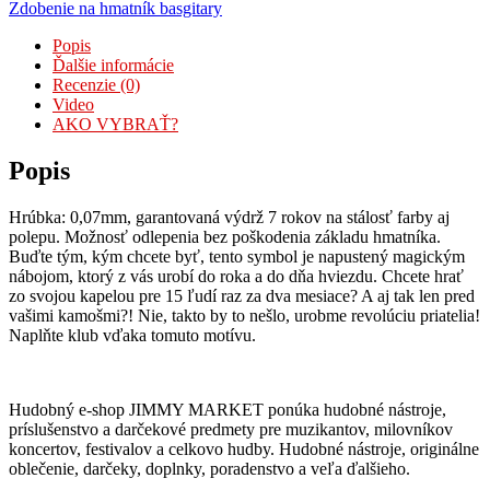
Zdobenie na hmatník basgitary
Popis
Ďalšie informácie
Recenzie (0)
Video
AKO VYBRAŤ?
Popis
Hrúbka: 0,07mm, garantovaná výdrž 7 rokov na stálosť farby aj
polepu. Možnosť odlepenia bez poškodenia základu hmatníka.
Buďte tým, kým chcete byť, tento symbol je napustený magickým
nábojom, ktorý z vás urobí do roka a do dňa hviezdu. Chcete hrať
zo svojou kapelou pre 15 ľudí raz za dva mesiace? A aj tak len pred
vašimi kamošmi?! Nie, takto by to nešlo, urobme revolúciu priatelia!
Naplňte klub vďaka tomuto motívu.
Hudobný e-shop JIMMY MARKET ponúka hudobné nástroje,
príslušenstvo a darčekové predmety pre muzikantov, milovníkov
koncertov, festivalov a celkovo hudby. Hudobné nástroje, originálne
oblečenie, darčeky, doplnky, poradenstvo a veľa ďalšieho.