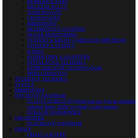
REPRODUKTORY
MIXÁŽNE PULTY
ZOSILŇOVAČE
CROSSOVERY
MIKROFÓNY
BEZDRÔTOVÉ SYSTÉMY
IN-EAR MONITORING
TESTERY KÁBLOV A MERACIE PRÍSTROJE
STOJANY A STATÍVY
KÁBLE
KONEKTORY A ADAPTÉRY
INŠTALAČNÁ TECHNIKA
KOMUNIKAČNÉ TECHNOLÓGIE
PRÍSLUŠENSTVO
ŠTÚDIOVÁ TECHNIKA
SVETLÁ
MIKROFÓNY
DYCHOVÉ NÁSTROJE
FLAUTY-ZOBCOVÉ
Vybrali sme pre Vás tie najlepšie
zobcové flauty. Ráčte si vybrať z našej ponuky.
FÚKACIE HARMONIKY
ORCHESTER
SLÁČIKOVÉ NÁSTROJE
OBALY
OBALY A KUFRE