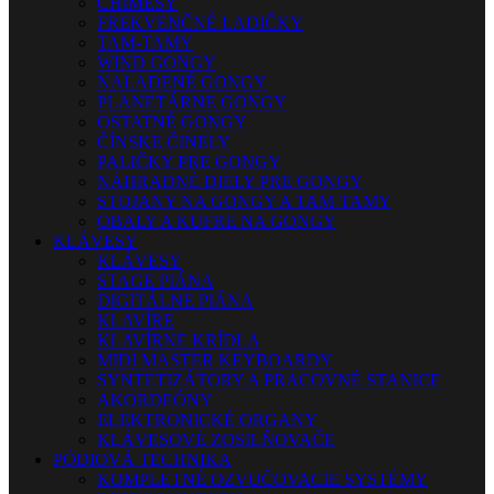
CHIMESY
FREKVENČNÉ LADIČKY
TAM-TAMY
WIND GONGY
NALADENÉ GONGY
PLANETÁRNE GONGY
OSTATNÉ GONGY
ČÍNSKE ČINELY
PALIČKY PRE GONGY
NÁHRADNÉ DIELY PRE GONGY
STOJANY NA GONGY A TAM-TAMY
OBALY A KUFRE NA GONGY
KLÁVESY
KLÁVESY
STAGE PIÁNA
DIGITÁLNE PIÁNA
KLAVÍRE
KLAVÍRNE KRÍDLA
MIDI MASTER KEYBOARDY
SYNTETIZÁTORY A PRACOVNÉ STANICE
AKORDEÓNY
ELEKTRONICKÉ ORGANY
KLÁVESOVÉ ZOSILŇOVAČE
PÓDIOVÁ TECHNIKA
KOMPLETNÉ OZVUČOVACIE SYSTÉMY