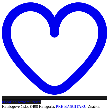
Pridať do zoznamu želaní
Katalógové číslo:
E498
Kategória:
PRE BASGITARU
Značka: