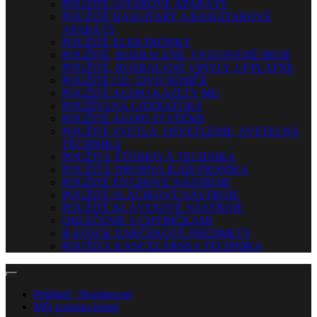
POUŽITÉ GITAROVÉ APARÁTY
POUŽITÉ BASGITARY A BASGITAROVÉ
APARÁTY
POUŽITÉ ELEKTRÓNKY
POUŽITÉ, ROZBALENÉ, VYSTAVENÉ BICIE
POUŽITÉ, ROZBALENÉ VINYLY, LP PLATNE
POUŽITÉ CD / DVD NOSIČE
POUŽITÉ AUDIO KAZETY MG
POUŽÍVANÁ LITERATÚRA
POUŽITÉ AUDIO SYSTÉMY
POUŽITÉ SVETLÁ, OSVETLENIE, SVETELNÁ
TECHNIKA
POUŽITÁ ŠTÚDIOVÁ TECHNIKA
POUŽITÁ DROBNÁ ELEKTRONIKA
POUŽITÉ DYCHOVÉ NÁSTROJE
POUŽITÉ SLÁČIKOVÉ NÁSTROJE
POUŽITÉ KLÁVESOVÉ NÁSTROJE
OBLEČENIE S CHYBIČKAMI
B-STOCK DARČEKOVÉ PREDMETY
POUŽITÁ KANCELÁRSKA TECHNIKA
Prihlásiť / Registrovať
Môj zoznam želaní