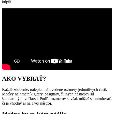
kúpili.
AKO VYBRAŤ?
Každé zdobenie, nálepka má uvedené rozmery jednotlivých častí.
Motívy na hmatník gitary, basgitary, či iných nástrojov sú
štandardných veľkostí. Podľa rozmerov si však môžeš skontrolovať,
či je vhodný aj na Tvoj nástroj.