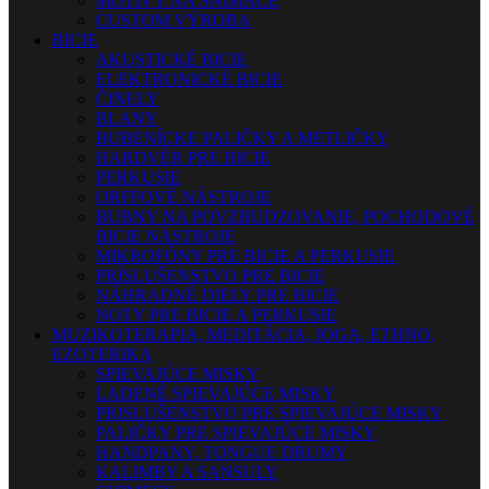
MOTÍVY NA SNÍMAČE
CUSTOM VÝROBA
BICIE
AKUSTICKÉ BICIE
ELEKTRONICKÉ BICIE
ČINELY
BLANY
BUBENÍCKE PALIČKY A METLIČKY
HARDVÉR PRE BICIE
PERKUSIE
ORFFOVÉ NÁSTROJE
BUBNY NA POVZBUDZOVANIE, POCHODOVÉ
BICIE NÁSTROJE
MIKROFÓNY PRE BICIE A PERKUSIE
PRÍSLUŠENSTVO PRE BICIE
NÁHRADNÉ DIELY PRE BICIE
NOTY PRE BICIE A PERKUSIE
MUZIKOTERAPIA, MEDITÁCIA, JOGA, ETHNO,
EZOTERIKA
SPIEVAJÚCE MISKY
LADENÉ SPIEVAJÚCE MISKY
PRISLUŠENSTVO PRE SPIEVAJÚCE MISKY
PALIČKY PRE SPIEVAJÚCE MISKY
HANDPANY, TONGUE DRUMY
KALIMBY A SANSULY