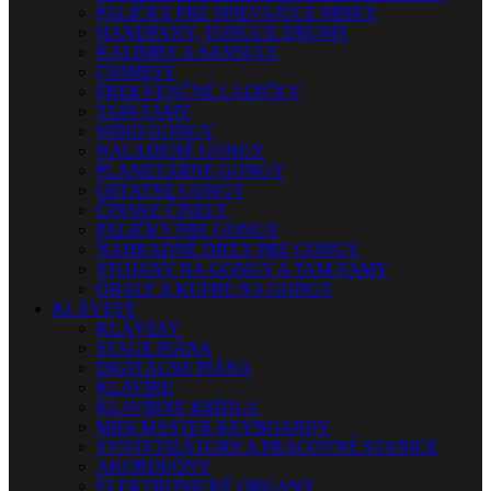
PALIČKY PRE SPIEVAJÚCE MISKY
HANDPANY, TONGUE DRUMY
KALIMBY A SANSULY
CHIMESY
FREKVENČNÉ LADIČKY
TAM-TAMY
WIND GONGY
NALADENÉ GONGY
PLANETÁRNE GONGY
OSTATNÉ GONGY
ČÍNSKE ČINELY
PALIČKY PRE GONGY
NÁHRADNÉ DIELY PRE GONGY
STOJANY NA GONGY A TAM-TAMY
OBALY A KUFRE NA GONGY
KLÁVESY
KLÁVESY
STAGE PIÁNA
DIGITÁLNE PIÁNA
KLAVÍRE
KLAVÍRNE KRÍDLA
MIDI MASTER KEYBOARDY
SYNTETIZÁTORY A PRACOVNÉ STANICE
AKORDEÓNY
ELEKTRONICKÉ ORGANY