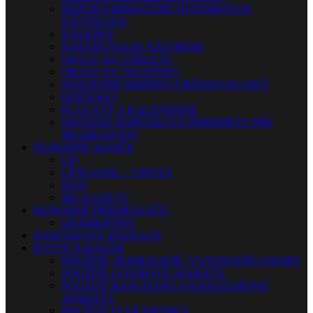
REPLIKY-MINIATÚRY HUDOBNÝCH
NÁSTROJOV
NÁLEPKY
NAFUKOVACIE NÁSTROJE
OBALY NA TABLETY
OBALY NA TELEFÓNY
NÁSTENNÉ HODINY Z RÔZNYCH VECÍ
ODZNAKY
PLAGÁTY A KALENDÁRE
OSTATNÉ DARČEKOVÉ PREDMETY PRE
MUZIKANTOV
HUDOBNÉ NOSIČE
CD
LP PLATNE – VINYLY
DVD
MG KAZETY
HUDOBNÉ PREHRÁVAČE
GRAMOFÓNY
DARČEKOVÉ POUKAZY
B-STOCK/BAZÁR
POUŽITÉ, ROZBALENÉ, VYSTAVENÉ GITARY
POUŽITÉ GITAROVÉ APARÁTY
POUŽITÉ BASGITARY A BASGITAROVÉ
APARÁTY
POUŽITÉ ELEKTRÓNKY