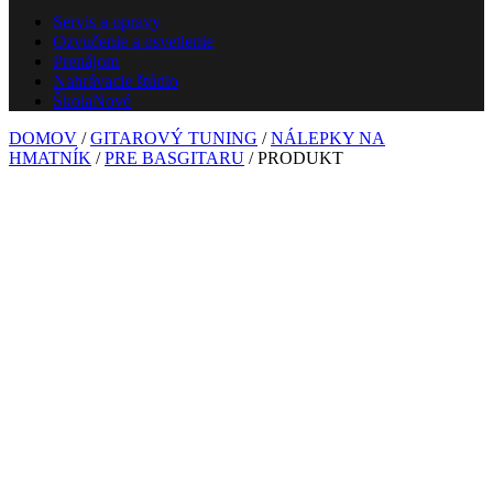
Servis a opravy
Ozvučenie a osvetlenie
Prenájom
Nahrávacie štúdio
Škola
Nové
DOMOV
/
GITAROVÝ TUNING
/
NÁLEPKY NA
HMATNÍK
/
PRE BASGITARU
/ PRODUKT