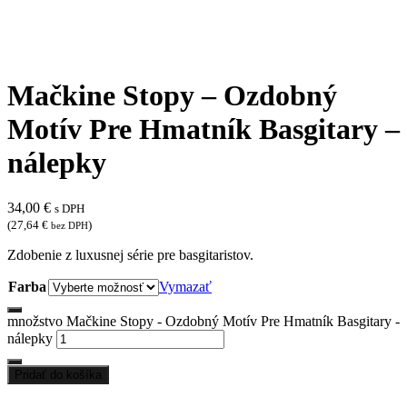
Mačkine Stopy – Ozdobný
Motív Pre Hmatník Basgitary –
nálepky
34,00
€
s DPH
(
27,64
€
)
bez DPH
Zdobenie z luxusnej série pre basgitaristov.
Farba
Vymazať
množstvo Mačkine Stopy - Ozdobný Motív Pre Hmatník Basgitary -
nálepky
Pridať do košíka