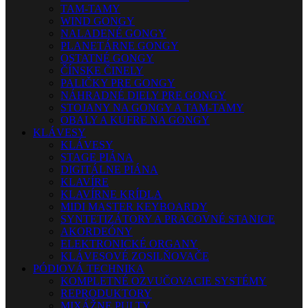
TAM-TAMY
WIND GONGY
NALADENÉ GONGY
PLANETÁRNE GONGY
OSTATNÉ GONGY
ČÍNSKE ČINELY
PALIČKY PRE GONGY
NÁHRADNÉ DIELY PRE GONGY
STOJANY NA GONGY A TAM-TAMY
OBALY A KUFRE NA GONGY
KLÁVESY
KLÁVESY
STAGE PIÁNA
DIGITÁLNE PIÁNA
KLAVÍRE
KLAVÍRNE KRÍDLA
MIDI MASTER KEYBOARDY
SYNTETIZÁTORY A PRACOVNÉ STANICE
AKORDEÓNY
ELEKTRONICKÉ ORGANY
KLÁVESOVÉ ZOSILŇOVAČE
PÓDIOVÁ TECHNIKA
KOMPLETNÉ OZVUČOVACIE SYSTÉMY
REPRODUKTORY
MIXÁŽNE PULTY