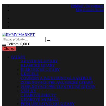
Preskočiť
Prihlásiť / Registrovať
na
Môj zoznam želaní
obsah
Celkom:
0,00
€
Obchod
GITARY
AKUSTICKÉ GITARY
KLASICKÉ GITARY
ELEKTRICKÉ GITARY
UKULELE
COUNTRY A INÉ STRUNOVÉ NÁSTROJE
ZOSILŇOVAČE PRE AKUSTICKÉ GITARY
ZOSILŇOVAČE PRE ELEKTRICKÉ GITARY
STRUNY
GITAROVÉ EFEKTY
GITAROVÉ SNÍMAČE
PRÍSLUŠENSTVO PRE GITARY