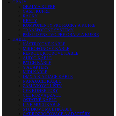
OBALY
OBALY A KUFRE
CASE, KUFRE
RACKY
KRYTY
KOMPONENTY PRE RACKY A KUFRE
TRANSPORTNÉ SYSTÉMY
PRÍSLUŠENSTVO PRE OBALY A KUFRE
KÁBLE
NÁSTROJOVÉ KÁBLE
MIKROFÓNOVÉ KÁBLE
REPRODUKTOROVÉ KÁBLE
AUDIO KÁBLE
PATCH KÁBLE
Y ADAPTÉRY
MIDI KÁBLE
DMX A RIADIACE KÁBLE
NAPÁJACIE KÁBLE
ZÁSUVKOVÉ LIŠTY
CEE KONEKTORY
CEE ROZVÁDZAČE
OSTATNÉ KÁBLE
LIVE MULTIKÁBLE
ŠTÚDIOVÉ MULTIKÁBLE
CAT ROZBOČOVAČE A ADAPTÉRY