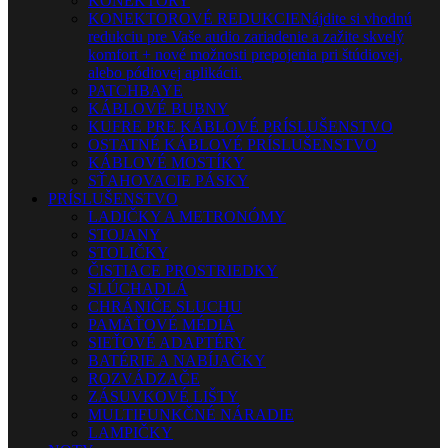
KONEKTORY
KONEKTOROVÉ REDUKCIE
Nájdite si vhodnú
redukciu pre Vaše audio zariadenie a zažite skvelý
komfort + nové možnosti prepojenia pri štúdiovej,
alebo pódiovej aplikácii.
PATCHBAYE
KÁBLOVÉ BUBNY
KUFRE PRE KÁBLOVÉ PRÍSLUŠENSTVO
OSTATNÉ KÁBLOVÉ PRÍSLUŠENSTVO
KÁBLOVÉ MOSTÍKY
SŤAHOVACIE PÁSKY
PRÍSLUŠENSTVO
LADIČKY A METRONÓMY
STOJANY
STOLIČKY
ČISTIACE PROSTRIEDKY
SLÚCHADLÁ
CHRÁNIČE SLUCHU
PAMÄŤOVÉ MÉDIÁ
SIEŤOVÉ ADAPTÉRY
BATÉRIE A NABÍJAČKY
ROZVÁDZAČE
ZÁSUVKOVÉ LIŠTY
MULTIFUNKČNÉ NÁRADIE
LAMPIČKY