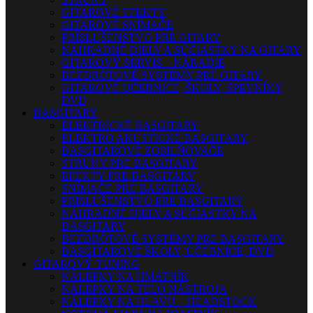
GITAROVÉ EFEKTY
GITAROVÉ SNÍMAČE
PRÍSLUŠENSTVO PRE GITARY
NÁHRADNÉ DIELY A SÚČIASTKY NA GITARY
GITAROVÝ SERVIS – NÁRADIE
BEZDRÔTOVÉ SYSTÉMY PRE GITARY
GITAROVÉ UČEBNICE, ŠKOLY, SPEVNÍKY,
DVD
BASGITARY
ELEKTRICKÉ BASGITARY
ELEKTRO AKUSTICKÉ BASGITARY
BASGITAROVÉ ZOSILŇOVAČE
STRUNY PRE BASGITARY
EFEKTY PRE BASGITARY
SNÍMAČE PRE BASGITARY
PRÍSLUŠENSTVO PRE BASGITARY
NÁHRADNÉ DIELY A SÚČIASTKY NA
BASGITARY
BEZDRÔTOVÉ SYSTÉMY PRE BASGITARY
BASGITAROVÉ ŠKOLY, UČEBNICE, DVD
GITAROVÝ TUNING
NÁLEPKY NA HMATNÍK
NÁLEPKY NA TELO NÁSTROJA
NÁLEPKY NA HLAVU – HEADSTOCK