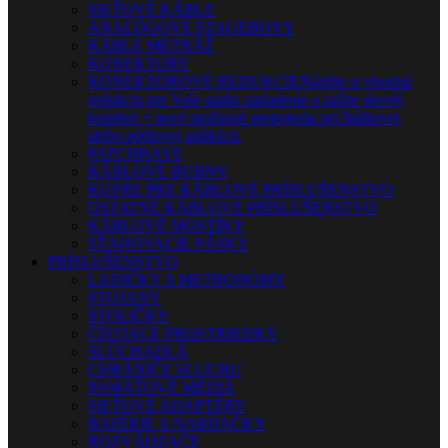
SIEŤOVÉ KÁBLE
ANALÓGOVÉ STAGEBOXY
KÁBLE METRÁŽ
KONEKTORY
KONEKTOROVÉ REDUKCIE
Nájdite si vhodnú
redukciu pre Vaše audio zariadenie a zažite skvelý
komfort + nové možnosti prepojenia pri štúdiovej,
alebo pódiovej aplikácii.
PATCHBAYE
KÁBLOVÉ BUBNY
KUFRE PRE KÁBLOVÉ PRÍSLUŠENSTVO
OSTATNÉ KÁBLOVÉ PRÍSLUŠENSTVO
KÁBLOVÉ MOSTÍKY
SŤAHOVACIE PÁSKY
PRÍSLUŠENSTVO
LADIČKY A METRONÓMY
STOJANY
STOLIČKY
ČISTIACE PROSTRIEDKY
SLÚCHADLÁ
CHRÁNIČE SLUCHU
PAMÄŤOVÉ MÉDIÁ
SIEŤOVÉ ADAPTÉRY
BATÉRIE A NABÍJAČKY
ROZVÁDZAČE