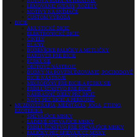
NOTOVÁ MAPA NA HMATNÍK
LEMOVANIE GITARY, ROZETY
MOTÍVY NA SNÍMAČE
CUSTOM VÝROBA
BICIE
AKUSTICKÉ BICIE
ELEKTRONICKÉ BICIE
ČINELY
BLANY
BUBENÍCKE PALIČKY A METLIČKY
HARDVÉR PRE BICIE
PERKUSIE
ORFFOVÉ NÁSTROJE
BUBNY NA POVZBUDZOVANIE, POCHODOVÉ
BICIE NÁSTROJE
MIKROFÓNY PRE BICIE A PERKUSIE
PRÍSLUŠENSTVO PRE BICIE
NÁHRADNÉ DIELY PRE BICIE
NOTY PRE BICIE A PERKUSIE
MUZIKOTERAPIA, MEDITÁCIA, JOGA, ETHNO,
EZOTERIKA
SPIEVAJÚCE MISKY
LADENÉ SPIEVAJÚCE MISKY
PRISLUŠENSTVO PRE SPIEVAJÚCE MISKY
PALIČKY PRE SPIEVAJÚCE MISKY