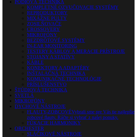
PÓDIOVÁ TECHNIKA
KOMPLETNÉ OZVUČOVACIE SYSTÉMY
REPRODUKTORY
MIXÁŽNE PULTY
ZOSILŇOVAČE
CROSSOVERY
MIKROFÓNY
BEZDRÔTOVÉ SYSTÉMY
IN-EAR MONITORING
TESTERY KÁBLOV A MERACIE PRÍSTROJE
STOJANY A STATÍVY
KÁBLE
KONEKTORY A ADAPTÉRY
INŠTALAČNÁ TECHNIKA
KOMUNIKAČNÉ TECHNOLÓGIE
PRÍSLUŠENSTVO
ŠTÚDIOVÁ TECHNIKA
SVETLÁ
MIKROFÓNY
DYCHOVÉ NÁSTROJE
FLAUTY-ZOBCOVÉ
Vybrali sme pre Vás tie najlepšie
zobcové flauty. Ráčte si vybrať z našej ponuky.
FÚKACIE HARMONIKY
ORCHESTER
SLÁČIKOVÉ NÁSTROJE