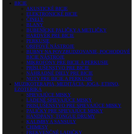
BICIE
AKUSTICKÉ BICIE
ELEKTRONICKÉ BICIE
ČINELY
BLANY
BUBENÍCKE PALIČKY A METLIČKY
HARDVÉR PRE BICIE
PERKUSIE
ORFFOVÉ NÁSTROJE
BUBNY NA POVZBUDZOVANIE, POCHODOVÉ
BICIE NÁSTROJE
MIKROFÓNY PRE BICIE A PERKUSIE
PRÍSLUŠENSTVO PRE BICIE
NÁHRADNÉ DIELY PRE BICIE
NOTY PRE BICIE A PERKUSIE
MUZIKOTERAPIA, MEDITÁCIA, JOGA, ETHNO,
EZOTERIKA
SPIEVAJÚCE MISKY
LADENÉ SPIEVAJÚCE MISKY
PRISLUŠENSTVO PRE SPIEVAJÚCE MISKY
PALIČKY PRE SPIEVAJÚCE MISKY
HANDPANY, TONGUE DRUMY
KALIMBY A SANSULY
CHIMESY
FREKVENČNÉ LADIČKY