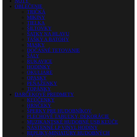
NOTY
OBLEČENIE
TRIČKÁ
MIKINY
TIELKA
ŠILTOVKY
ŠATKY NA HLAVU
TAŠKY A BATOHY
MASKY
DOČASNÉ TETOVANIE
ŠÁLY
RUKAVICE
HODINKY
OKULIARE
OPASKY
PEŇAŽENKY
TOPÁNKY
DARČEKOVÉ PREDMETY
KĽÚČENKY
HRNČEKY
ŠPERKY PRE HUDOBNÍKOV
PLECHOVÉ TABUĽKY, DEKORÁCIE
MUZIKANTSKÉ HUDOBNÉ USB KĽÚČE
NÁSTENNÉ LP VINYL HODINY
REPLIKY-MINIATÚRY HUDOBNÝCH