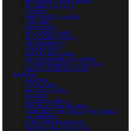
HANDPANY, TONGUE DRUMY
KALIMBY A SANSULY
CHIMESY
FREKVENČNÉ LADIČKY
TAM-TAMY
WIND GONGY
NALADENÉ GONGY
PLANETÁRNE GONGY
OSTATNÉ GONGY
ČÍNSKE ČINELY
PALIČKY PRE GONGY
NÁHRADNÉ DIELY PRE GONGY
STOJANY NA GONGY A TAM-TAMY
OBALY A KUFRE NA GONGY
KLÁVESY
KLÁVESY
STAGE PIÁNA
DIGITÁLNE PIÁNA
KLAVÍRE
KLAVÍRNE KRÍDLA
MIDI MASTER KEYBOARDY
SYNTETIZÁTORY A PRACOVNÉ STANICE
AKORDEÓNY
ELEKTRONICKÉ ORGANY
KLÁVESOVÉ ZOSILŇOVAČE