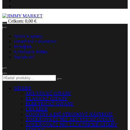
Celkom:
0,00
€
Servis a opravy
Ozvučenie a osvetlenie
Prenájom
Nahrávacie štúdio
Škola
Nové
GITARY
AKUSTICKÉ GITARY
KLASICKÉ GITARY
ELEKTRICKÉ GITARY
UKULELE
COUNTRY A INÉ STRUNOVÉ NÁSTROJE
ZOSILŇOVAČE PRE AKUSTICKÉ GITARY
ZOSILŇOVAČE PRE ELEKTRICKÉ GITARY
STRUNY