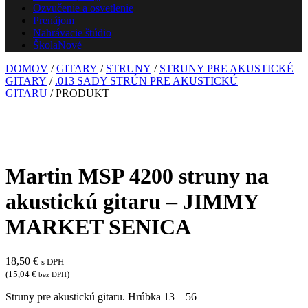
Ozvučenie a osvetlenie
Prenájom
Nahrávacie štúdio
Škola
Nové
DOMOV
/
GITARY
/
STRUNY
/
STRUNY PRE AKUSTICKÉ
GITARY
/
.013 SADY STRÚN PRE AKUSTICKÚ
GITARU
/ PRODUKT
Martin MSP 4200 struny na
akustickú gitaru – JIMMY
MARKET SENICA
18,50
€
s DPH
(
15,04
€
)
bez DPH
Struny pre akustickú gitaru. Hrúbka 13 – 56