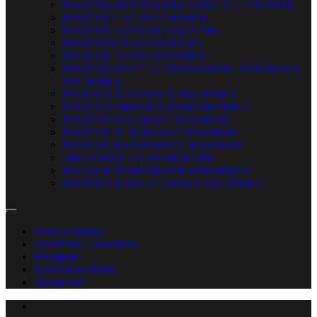
POUŽITÉ, ROZBALENÉ VINYLY, LP PLATNE
POUŽITÉ CD / DVD NOSIČE
POUŽITÉ AUDIO KAZETY MG
POUŽÍVANÁ LITERATÚRA
POUŽITÉ AUDIO SYSTÉMY
POUŽITÉ SVETLÁ, OSVETLENIE, SVETELNÁ
TECHNIKA
POUŽITÁ ŠTÚDIOVÁ TECHNIKA
POUŽITÁ DROBNÁ ELEKTRONIKA
POUŽITÉ DYCHOVÉ NÁSTROJE
POUŽITÉ SLÁČIKOVÉ NÁSTROJE
POUŽITÉ KLÁVESOVÉ NÁSTROJE
OBLEČENIE S CHYBIČKAMI
B-STOCK DARČEKOVÉ PREDMETY
POUŽITÁ KANCELÁRSKA TECHNIKA
Servis a opravy
Ozvučenie a osvetlenie
Prenájom
Nahrávacie štúdio
Škola
Nové