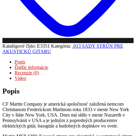
Katalógové číslo:
E3351
Kategória:
.013 SADY STRÚN PRE
AKUSTICKÚ GITARU
Popis
Ďalšie informácie
Recenzie (0)
Video
Popis
CF Martin Company je americká spoločnosť založená nemcom
Christianom Frederickom Martinom roku 1833 v meste New York
City v štáte New York, USA. Dnes má sídlo v meste Nazareth v
Pennsylvánii v USA a je jedným z popredných producentov
elektrických gitár, bassgitár a hudobných doplnkov vo svete.