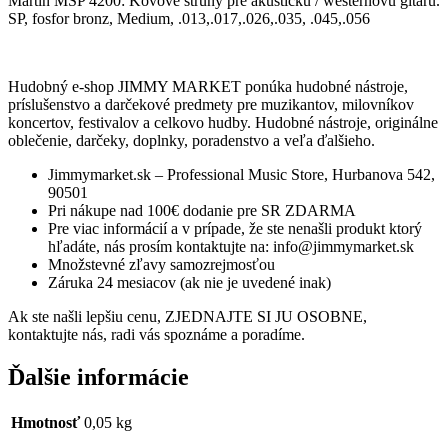
Martin MSP 4200: Kovové struny pre akustickú / westernovú gitaru.
SP, fosfor bronz, Medium, .013,.017,.026,.035, .045,.056
Hudobný e-shop JIMMY MARKET ponúka hudobné nástroje,
príslušenstvo a darčekové predmety pre muzikantov, milovníkov
koncertov, festivalov a celkovo hudby. Hudobné nástroje, originálne
oblečenie, darčeky, doplnky, poradenstvo a veľa ďalšieho.
Jimmymarket.sk – Professional Music Store, Hurbanova 542,
90501
Pri nákupe nad 100€ dodanie pre SR ZDARMA
Pre viac informácií a v prípade, že ste nenašli produkt ktorý
hľadáte, nás prosím kontaktujte na: info@jimmymarket.sk
Množstevné zľavy samozrejmosťou
Záruka 24 mesiacov (ak nie je uvedené inak)
Ak ste našli lepšiu cenu, ZJEDNAJTE SI JU OSOBNE,
kontaktujte nás, radi vás spoznáme a poradíme.
Ďalšie informácie
Hmotnosť
0,05 kg