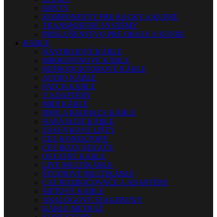
KRYTY
KOMPONENTY PRE RACKY A KUFRE
TRANSPORTNÉ SYSTÉMY
PRÍSLUŠENSTVO PRE OBALY A KUFRE
KÁBLE
NÁSTROJOVÉ KÁBLE
MIKROFÓNOVÉ KÁBLE
REPRODUKTOROVÉ KÁBLE
AUDIO KÁBLE
PATCH KÁBLE
Y ADAPTÉRY
MIDI KÁBLE
DMX A RIADIACE KÁBLE
NAPÁJACIE KÁBLE
ZÁSUVKOVÉ LIŠTY
CEE KONEKTORY
CEE ROZVÁDZAČE
OSTATNÉ KÁBLE
LIVE MULTIKÁBLE
ŠTÚDIOVÉ MULTIKÁBLE
CAT ROZBOČOVAČE A ADAPTÉRY
SIEŤOVÉ KÁBLE
ANALÓGOVÉ STAGEBOXY
KÁBLE METRÁŽ