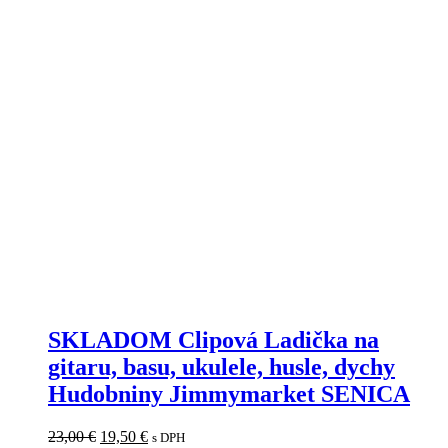
SKLADOM Clipová Ladička na
gitaru, basu, ukulele, husle, dychy
Hudobniny Jimmymarket SENICA
Pôvodná
Aktuálna
23,00
€
19,50
€
s DPH