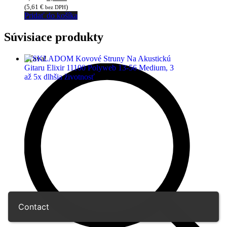
cena
cena
(
5,61
€
)
bez DPH
bola:
je:
Pridať do košíka
9,00 €.
6,90 €.
Súvisiace produkty
Zľava!
Contact