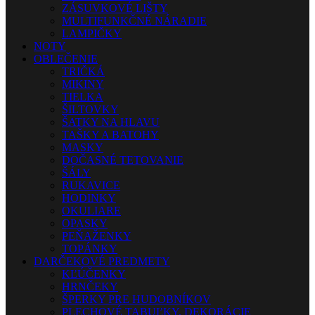
ZÁSUVKOVÉ LIŠTY
MULTIFUNKČNÉ NÁRADIE
LAMPIČKY
NOTY
OBLEČENIE
TRIČKÁ
MIKINY
TIELKA
ŠILTOVKY
ŠATKY NA HLAVU
TAŠKY A BATOHY
MASKY
DOČASNÉ TETOVANIE
ŠÁLY
RUKAVICE
HODINKY
OKULIARE
OPASKY
PEŇAŽENKY
TOPÁNKY
DARČEKOVÉ PREDMETY
KĽÚČENKY
HRNČEKY
ŠPERKY PRE HUDOBNÍKOV
PLECHOVÉ TABUĽKY, DEKORÁCIE