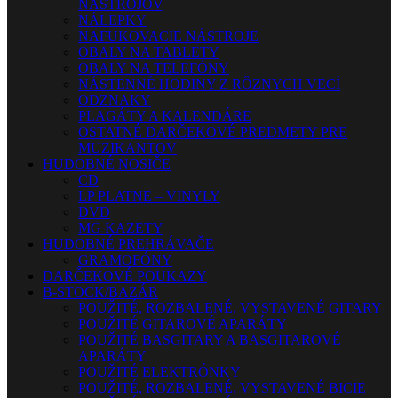
NÁSTROJOV
NÁLEPKY
NAFUKOVACIE NÁSTROJE
OBALY NA TABLETY
OBALY NA TELEFÓNY
NÁSTENNÉ HODINY Z RÔZNYCH VECÍ
ODZNAKY
PLAGÁTY A KALENDÁRE
OSTATNÉ DARČEKOVÉ PREDMETY PRE
MUZIKANTOV
HUDOBNÉ NOSIČE
CD
LP PLATNE – VINYLY
DVD
MG KAZETY
HUDOBNÉ PREHRÁVAČE
GRAMOFÓNY
DARČEKOVÉ POUKAZY
B-STOCK/BAZÁR
POUŽITÉ, ROZBALENÉ, VYSTAVENÉ GITARY
POUŽITÉ GITAROVÉ APARÁTY
POUŽITÉ BASGITARY A BASGITAROVÉ
APARÁTY
POUŽITÉ ELEKTRÓNKY
POUŽITÉ, ROZBALENÉ, VYSTAVENÉ BICIE