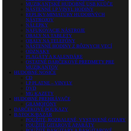
MUZIKANTSKÉ HUDOBNÉ USB KĽÚČE
NÁSTENNÉ LP VINYL HODINY
REPLIKY-MINIATÚRY HUDOBNÝCH
NÁSTROJOV
NÁLEPKY
NAFUKOVACIE NÁSTROJE
OBALY NA TABLETY
OBALY NA TELEFÓNY
NÁSTENNÉ HODINY Z RÔZNYCH VECÍ
ODZNAKY
PLAGÁTY A KALENDÁRE
OSTATNÉ DARČEKOVÉ PREDMETY PRE
MUZIKANTOV
HUDOBNÉ NOSIČE
CD
LP PLATNE – VINYLY
DVD
MG KAZETY
HUDOBNÉ PREHRÁVAČE
GRAMOFÓNY
DARČEKOVÉ POUKAZY
B-STOCK/BAZÁR
POUŽITÉ, ROZBALENÉ, VYSTAVENÉ GITARY
POUŽITÉ GITAROVÉ APARÁTY
POUŽITÉ BASGITARY A BASGITAROVÉ