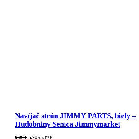
Navíjač strún JIMMY PARTS, biely –
Hudobniny Senica Jimmymarket
Pôvodná
Aktuálna
9,00
€
6,90
€
s DPH