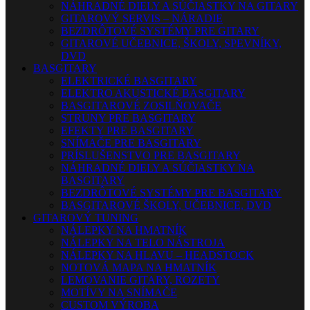
NÁHRADNÉ DIELY A SÚČIASTKY NA GITARY
GITAROVÝ SERVIS – NÁRADIE
BEZDRÔTOVÉ SYSTÉMY PRE GITARY
GITAROVÉ UČEBNICE, ŠKOLY, SPEVNÍKY,
DVD
BASGITARY
ELEKTRICKÉ BASGITARY
ELEKTRO AKUSTICKÉ BASGITARY
BASGITAROVÉ ZOSILŇOVAČE
STRUNY PRE BASGITARY
EFEKTY PRE BASGITARY
SNÍMAČE PRE BASGITARY
PRÍSLUŠENSTVO PRE BASGITARY
NÁHRADNÉ DIELY A SÚČIASTKY NA
BASGITARY
BEZDRÔTOVÉ SYSTÉMY PRE BASGITARY
BASGITAROVÉ ŠKOLY, UČEBNICE, DVD
GITAROVÝ TUNING
NÁLEPKY NA HMATNÍK
NÁLEPKY NA TELO NÁSTROJA
NÁLEPKY NA HLAVU – HEADSTOCK
NOTOVÁ MAPA NA HMATNÍK
LEMOVANIE GITARY, ROZETY
MOTÍVY NA SNÍMAČE
CUSTOM VÝROBA