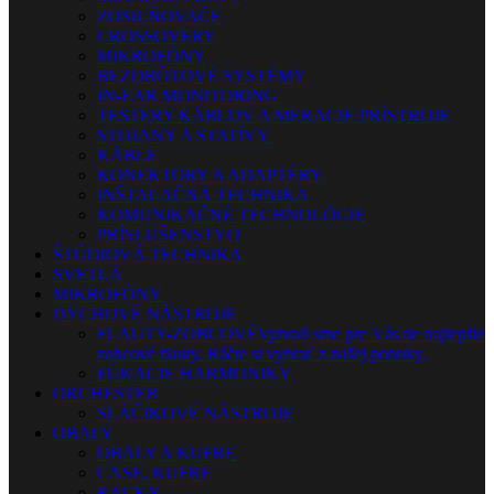
ZOSILŇOVAČE
CROSSOVERY
MIKROFÓNY
BEZDRÔTOVÉ SYSTÉMY
IN-EAR MONITORING
TESTERY KÁBLOV A MERACIE PRÍSTROJE
STOJANY A STATÍVY
KÁBLE
KONEKTORY A ADAPTÉRY
INŠTALAČNÁ TECHNIKA
KOMUNIKAČNÉ TECHNOLÓGIE
PRÍSLUŠENSTVO
ŠTÚDIOVÁ TECHNIKA
SVETLÁ
MIKROFÓNY
DYCHOVÉ NÁSTROJE
FLAUTY-ZOBCOVÉ
Vybrali sme pre Vás tie najlepšie
zobcové flauty. Ráčte si vybrať z našej ponuky.
FÚKACIE HARMONIKY
ORCHESTER
SLÁČIKOVÉ NÁSTROJE
OBALY
OBALY A KUFRE
CASE, KUFRE
RACKY