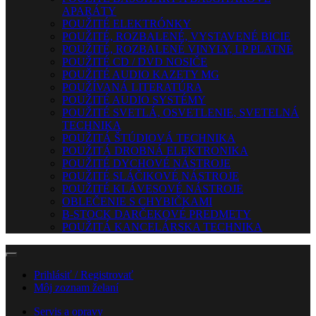
APARÁTY
POUŽITÉ ELEKTRÓNKY
POUŽITÉ, ROZBALENÉ, VYSTAVENÉ BICIE
POUŽITÉ, ROZBALENÉ VINYLY, LP PLATNE
POUŽITÉ CD / DVD NOSIČE
POUŽITÉ AUDIO KAZETY MG
POUŽÍVANÁ LITERATÚRA
POUŽITÉ AUDIO SYSTÉMY
POUŽITÉ SVETLÁ, OSVETLENIE, SVETELNÁ
TECHNIKA
POUŽITÁ ŠTÚDIOVÁ TECHNIKA
POUŽITÁ DROBNÁ ELEKTRONIKA
POUŽITÉ DYCHOVÉ NÁSTROJE
POUŽITÉ SLÁČIKOVÉ NÁSTROJE
POUŽITÉ KLÁVESOVÉ NÁSTROJE
OBLEČENIE S CHYBIČKAMI
B-STOCK DARČEKOVÉ PREDMETY
POUŽITÁ KANCELÁRSKA TECHNIKA
Prihlásiť / Registrovať
Môj zoznam želaní
Servis a opravy