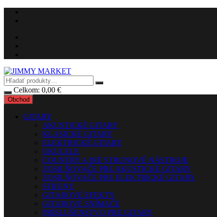
Preskočiť
na
obsah
Celkom:
0,00
€
Obchod
GITARY
AKUSTICKÉ GITARY
KLASICKÉ GITARY
ELEKTRICKÉ GITARY
UKULELE
COUNTRY A INÉ STRUNOVÉ NÁSTROJE
ZOSILŇOVAČE PRE AKUSTICKÉ GITARY
ZOSILŇOVAČE PRE ELEKTRICKÉ GITARY
STRUNY
GITAROVÉ EFEKTY
GITAROVÉ SNÍMAČE
PRÍSLUŠENSTVO PRE GITARY