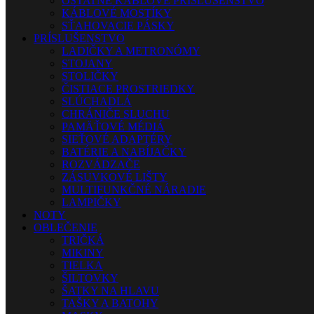
OSTATNÉ KÁBLOVÉ PRÍSLUŠENSTVO
KÁBLOVÉ MOSTÍKY
SŤAHOVACIE PÁSKY
PRÍSLUŠENSTVO
LADIČKY A METRONÓMY
STOJANY
STOLIČKY
ČISTIACE PROSTRIEDKY
SLÚCHADLÁ
CHRÁNIČE SLUCHU
PAMÄŤOVÉ MÉDIÁ
SIEŤOVÉ ADAPTÉRY
BATÉRIE A NABÍJAČKY
ROZVÁDZAČE
ZÁSUVKOVÉ LIŠTY
MULTIFUNKČNÉ NÁRADIE
LAMPIČKY
NOTY
OBLEČENIE
TRIČKÁ
MIKINY
TIELKA
ŠILTOVKY
ŠATKY NA HLAVU
TAŠKY A BATOHY