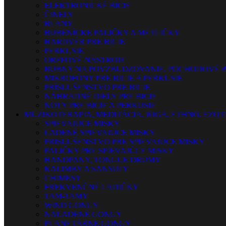
ELEKTRONICKÉ BICIE
ČINELY
BLANY
BUBENÍCKE PALIČKY A METLIČKY
HARDVÉR PRE BICIE
PERKUSIE
ORFFOVÉ NÁSTROJE
BUBNY NA POVZBUDZOVANIE, POCHODOVÉ B
MIKROFÓNY PRE BICIE A PERKUSIE
PRÍSLUŠENSTVO PRE BICIE
NÁHRADNÉ DIELY PRE BICIE
NOTY PRE BICIE A PERKUSIE
MUZIKOTERAPIA, MEDITÁCIA, JOGA, ETHNO, EZO
SPIEVAJÚCE MISKY
LADENÉ SPIEVAJÚCE MISKY
PRISLUŠENSTVO PRE SPIEVAJÚCE MISKY
PALIČKY PRE SPIEVAJÚCE MISKY
HANDPANY, TONGUE DRUMY
KALIMBY A SANSULY
CHIMESY
FREKVENČNÉ LADIČKY
TAM-TAMY
WIND GONGY
NALADENÉ GONGY
PLANETÁRNE GONGY