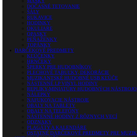
MASKY
DOČASNÉ TETOVANIE
ŠÁLY
RUKAVICE
HODINKY
OKULIARE
OPASKY
PEŇAŽENKY
TOPÁNKY
DARČEKOVÉ PREDMETY
KĽÚČENKY
HRNČEKY
ŠPERKY PRE HUDOBNÍKOV
PLECHOVÉ TABUĽKY, DEKORÁCIE
MUZIKANTSKÉ HUDOBNÉ USB KĽÚČE
NÁSTENNÉ LP VINYL HODINY
REPLIKY-MINIATÚRY HUDOBNÝCH NÁSTROJ
NÁLEPKY
NAFUKOVACIE NÁSTROJE
OBALY NA TABLETY
OBALY NA TELEFÓNY
NÁSTENNÉ HODINY Z RÔZNYCH VECÍ
ODZNAKY
PLAGÁTY A KALENDÁRE
OSTATNÉ DARČEKOVÉ PREDMETY PRE MUZI