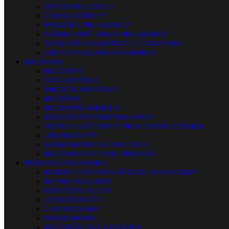
OSTATNÉ GONGY
ČÍNSKE ČINELY
PALIČKY PRE GONGY
NÁHRADNÉ DIELY PRE GONGY
STOJANY NA GONGY A TAM-TAMY
OBALY A KUFRE NA GONGY
KLÁVESY
KLÁVESY
STAGE PIÁNA
DIGITÁLNE PIÁNA
KLAVÍRE
KLAVÍRNE KRÍDLA
MIDI MASTER KEYBOARDY
SYNTETIZÁTORY A PRACOVNÉ STANICE
AKORDEÓNY
ELEKTRONICKÉ ORGANY
KLÁVESOVÉ ZOSILŇOVAČE
PÓDIOVÁ TECHNIKA
KOMPLETNÉ OZVUČOVACIE SYSTÉMY
REPRODUKTORY
MIXÁŽNE PULTY
ZOSILŇOVAČE
CROSSOVERY
MIKROFÓNY
BEZDRÔTOVÉ SYSTÉMY