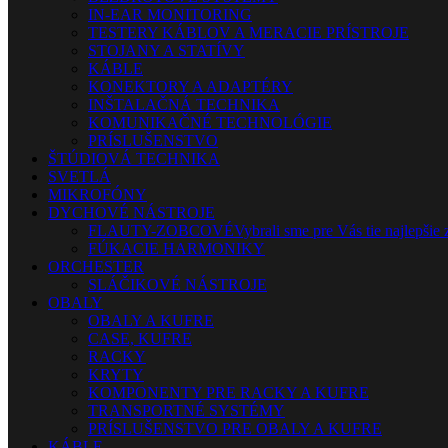
IN-EAR MONITORING
TESTERY KÁBLOV A MERACIE PRÍSTROJE
STOJANY A STATÍVY
KÁBLE
KONEKTORY A ADAPTÉRY
INŠTALAČNÁ TECHNIKA
KOMUNIKAČNÉ TECHNOLÓGIE
PRÍSLUŠENSTVO
ŠTÚDIOVÁ TECHNIKA
SVETLÁ
MIKROFÓNY
DYCHOVÉ NÁSTROJE
FLAUTY-ZOBCOVÉ
Vybrali sme pre Vás tie najlepšie 
FÚKACIE HARMONIKY
ORCHESTER
SLÁČIKOVÉ NÁSTROJE
OBALY
OBALY A KUFRE
CASE, KUFRE
RACKY
KRYTY
KOMPONENTY PRE RACKY A KUFRE
TRANSPORTNÉ SYSTÉMY
PRÍSLUŠENSTVO PRE OBALY A KUFRE
KÁBLE