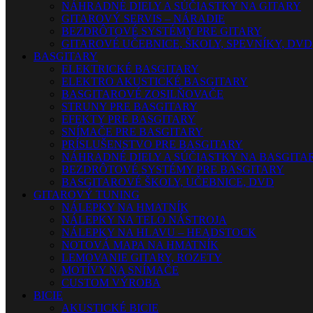
NÁHRADNÉ DIELY A SÚČIASTKY NA GITARY
GITAROVÝ SERVIS – NÁRADIE
BEZDRÔTOVÉ SYSTÉMY PRE GITARY
GITAROVÉ UČEBNICE, ŠKOLY, SPEVNÍKY, DVD
BASGITARY
ELEKTRICKÉ BASGITARY
ELEKTRO AKUSTICKÉ BASGITARY
BASGITAROVÉ ZOSILŇOVAČE
STRUNY PRE BASGITARY
EFEKTY PRE BASGITARY
SNÍMAČE PRE BASGITARY
PRÍSLUŠENSTVO PRE BASGITARY
NÁHRADNÉ DIELY A SÚČIASTKY NA BASGITA
BEZDRÔTOVÉ SYSTÉMY PRE BASGITARY
BASGITAROVÉ ŠKOLY, UČEBNICE, DVD
GITAROVÝ TUNING
NÁLEPKY NA HMATNÍK
NÁLEPKY NA TELO NÁSTROJA
NÁLEPKY NA HLAVU – HEADSTOCK
NOTOVÁ MAPA NA HMATNÍK
LEMOVANIE GITARY, ROZETY
MOTÍVY NA SNÍMAČE
CUSTOM VÝROBA
BICIE
AKUSTICKÉ BICIE