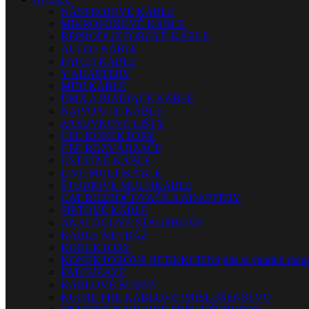
NÁSTROJOVÉ KÁBLE
MIKROFÓNOVÉ KÁBLE
REPRODUKTOROVÉ KÁBLE
AUDIO KÁBLE
PATCH KÁBLE
Y ADAPTÉRY
MIDI KÁBLE
DMX A RIADIACE KÁBLE
NAPÁJACIE KÁBLE
ZÁSUVKOVÉ LIŠTY
CEE KONEKTORY
CEE ROZVÁDZAČE
OSTATNÉ KÁBLE
LIVE MULTIKÁBLE
ŠTÚDIOVÉ MULTIKÁBLE
CAT ROZBOČOVAČE A ADAPTÉRY
SIEŤOVÉ KÁBLE
ANALÓGOVÉ STAGEBOXY
KÁBLE METRÁŽ
KONEKTORY
KONEKTOROVÉ REDUKCIE
Nájdite si vhodnú reduk
PATCHBAYE
KÁBLOVÉ BUBNY
KUFRE PRE KÁBLOVÉ PRÍSLUŠENSTVO