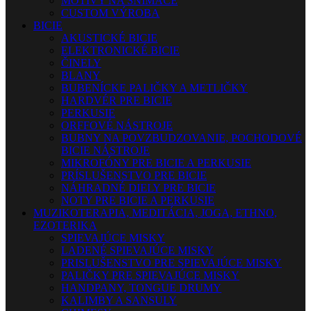
MOTÍVY NA SNÍMAČE
CUSTOM VÝROBA
BICIE
AKUSTICKÉ BICIE
ELEKTRONICKÉ BICIE
ČINELY
BLANY
BUBENÍCKE PALIČKY A METLIČKY
HARDVÉR PRE BICIE
PERKUSIE
ORFFOVÉ NÁSTROJE
BUBNY NA POVZBUDZOVANIE, POCHODOVÉ
BICIE NÁSTROJE
MIKROFÓNY PRE BICIE A PERKUSIE
PRÍSLUŠENSTVO PRE BICIE
NÁHRADNÉ DIELY PRE BICIE
NOTY PRE BICIE A PERKUSIE
MUZIKOTERAPIA, MEDITÁCIA, JOGA, ETHNO,
EZOTERIKA
SPIEVAJÚCE MISKY
LADENÉ SPIEVAJÚCE MISKY
PRISLUŠENSTVO PRE SPIEVAJÚCE MISKY
PALIČKY PRE SPIEVAJÚCE MISKY
HANDPANY, TONGUE DRUMY
KALIMBY A SANSULY