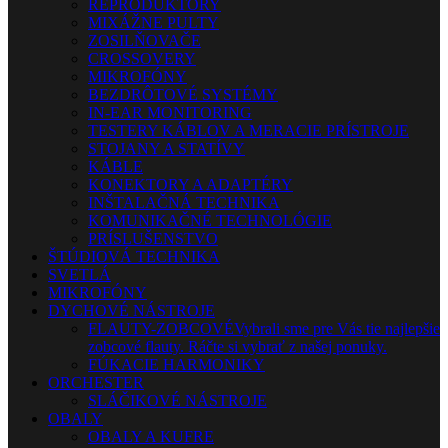
REPRODUKTORY
MIXÁŽNE PULTY
ZOSILŇOVAČE
CROSSOVERY
MIKROFÓNY
BEZDRÔTOVÉ SYSTÉMY
IN-EAR MONITORING
TESTERY KÁBLOV A MERACIE PRÍSTROJE
STOJANY A STATÍVY
KÁBLE
KONEKTORY A ADAPTÉRY
INŠTALAČNÁ TECHNIKA
KOMUNIKAČNÉ TECHNOLÓGIE
PRÍSLUŠENSTVO
ŠTÚDIOVÁ TECHNIKA
SVETLÁ
MIKROFÓNY
DYCHOVÉ NÁSTROJE
FLAUTY-ZOBCOVÉ
Vybrali sme pre Vás tie najlepšie
zobcové flauty. Ráčte si vybrať z našej ponuky.
FÚKACIE HARMONIKY
ORCHESTER
SLÁČIKOVÉ NÁSTROJE
OBALY
OBALY A KUFRE