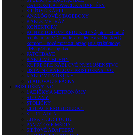
CAT ROZBOČOVAČE A ADAPTÉRY
SIEŤOVÉ KÁBLE
ANALÓGOVÉ STAGEBOXY
KÁBLE METRÁŽ
KONEKTORY
KONEKTOROVÉ REDUKCIE
Nájdite si vhodnú
redukciu pre Vaše audio zariadenie a zažite skvelý
komfort + nové možnosti prepojenia pri štúdiovej,
alebo pódiovej aplikácii.
PATCHBAYE
KÁBLOVÉ BUBNY
KUFRE PRE KÁBLOVÉ PRÍSLUŠENSTVO
OSTATNÉ KÁBLOVÉ PRÍSLUŠENSTVO
KÁBLOVÉ MOSTÍKY
SŤAHOVACIE PÁSKY
PRÍSLUŠENSTVO
LADIČKY A METRONÓMY
STOJANY
STOLIČKY
ČISTIACE PROSTRIEDKY
SLÚCHADLÁ
CHRÁNIČE SLUCHU
PAMÄŤOVÉ MÉDIÁ
SIEŤOVÉ ADAPTÉRY