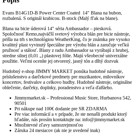
Evans B14G1D-B Power Center Coated 14″ Blana na bubon,
rozbalená. S originál krabicou. B-stock (Malý fľak na blane).
Blana na bicie úderová 14″ séria Ambassador – piesková.
Spoločnosť Remo,najväčší svetový výrobca blán pre bicie nástroje,
prišla na trh s technológiou WeatherKing, čo je známka pre vysoko
kvalitný plast vyvinutý špeciálne pre výrobu blán a zaručuje veľkú
pružnosť a stálosť. Blany z radu Ambassador sa vyrábajú z hrubej,
stredne silnej (0,01 „) plastovej fólie. Majú všeobecné univerzálne
použitie. Veľmi oceníte jej otvorený, jasný tón a dlhý dozvuk
Hudobný e-shop JIMMY MARKET ponúka hudobné nástroje,
príslušenstvo a darčekové predmety pre muzikantov, milovníkov
koncertov, festivalov a celkovo hudby. Hudobné nástroje, originálne
oblečenie, darčeky, doplnky, poradenstvo a veľa ďalšieho.
Jimmymarket.sk – Professional Music Store, Hurbanova 542,
90501
Pri nákupe nad 100€ dodanie pre SR ZDARMA
Pre viac informácií a v prípade, že ste nenašli produkt ktorý
hľadáte, nás prosím kontaktujte na: info@jimmymarket.sk
Množstevné zľavy samozrejmosťou
Záruka 24 mesiacov (ak nie je uvedené inak)