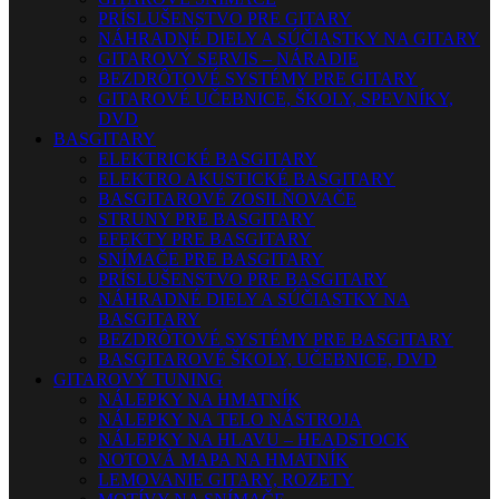
PRÍSLUŠENSTVO PRE GITARY
NÁHRADNÉ DIELY A SÚČIASTKY NA GITARY
GITAROVÝ SERVIS – NÁRADIE
BEZDRÔTOVÉ SYSTÉMY PRE GITARY
GITAROVÉ UČEBNICE, ŠKOLY, SPEVNÍKY,
DVD
BASGITARY
ELEKTRICKÉ BASGITARY
ELEKTRO AKUSTICKÉ BASGITARY
BASGITAROVÉ ZOSILŇOVAČE
STRUNY PRE BASGITARY
EFEKTY PRE BASGITARY
SNÍMAČE PRE BASGITARY
PRÍSLUŠENSTVO PRE BASGITARY
NÁHRADNÉ DIELY A SÚČIASTKY NA
BASGITARY
BEZDRÔTOVÉ SYSTÉMY PRE BASGITARY
BASGITAROVÉ ŠKOLY, UČEBNICE, DVD
GITAROVÝ TUNING
NÁLEPKY NA HMATNÍK
NÁLEPKY NA TELO NÁSTROJA
NÁLEPKY NA HLAVU – HEADSTOCK
NOTOVÁ MAPA NA HMATNÍK
LEMOVANIE GITARY, ROZETY