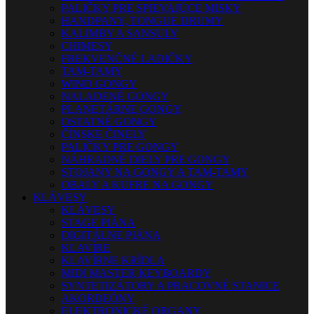
PALIČKY PRE SPIEVAJÚCE MISKY
HANDPANY, TONGUE DRUMY
KALIMBY A SANSULY
CHIMESY
FREKVENČNÉ LADIČKY
TAM-TAMY
WIND GONGY
NALADENÉ GONGY
PLANETÁRNE GONGY
OSTATNÉ GONGY
ČÍNSKE ČINELY
PALIČKY PRE GONGY
NÁHRADNÉ DIELY PRE GONGY
STOJANY NA GONGY A TAM-TAMY
OBALY A KUFRE NA GONGY
KLÁVESY
KLÁVESY
STAGE PIÁNA
DIGITÁLNE PIÁNA
KLAVÍRE
KLAVÍRNE KRÍDLA
MIDI MASTER KEYBOARDY
SYNTETIZÁTORY A PRACOVNÉ STANICE
AKORDEÓNY
ELEKTRONICKÉ ORGANY