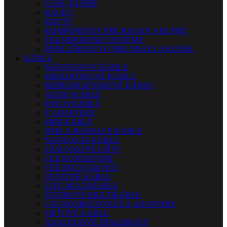
CASE, KUFRE
RACKY
KRYTY
KOMPONENTY PRE RACKY A KUFRE
TRANSPORTNÉ SYSTÉMY
PRÍSLUŠENSTVO PRE OBALY A KUFRE
KÁBLE
NÁSTROJOVÉ KÁBLE
MIKROFÓNOVÉ KÁBLE
REPRODUKTOROVÉ KÁBLE
AUDIO KÁBLE
PATCH KÁBLE
Y ADAPTÉRY
MIDI KÁBLE
DMX A RIADIACE KÁBLE
NAPÁJACIE KÁBLE
ZÁSUVKOVÉ LIŠTY
CEE KONEKTORY
CEE ROZVÁDZAČE
OSTATNÉ KÁBLE
LIVE MULTIKÁBLE
ŠTÚDIOVÉ MULTIKÁBLE
CAT ROZBOČOVAČE A ADAPTÉRY
SIEŤOVÉ KÁBLE
ANALÓGOVÉ STAGEBOXY