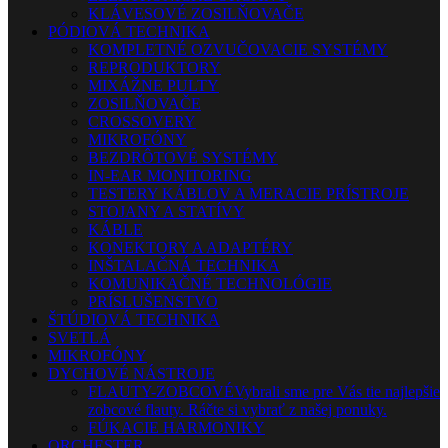
KLÁVESOVÉ ZOSILŇOVAČE
PÓDIOVÁ TECHNIKA
KOMPLETNÉ OZVUČOVACIE SYSTÉMY
REPRODUKTORY
MIXÁŽNE PULTY
ZOSILŇOVAČE
CROSSOVERY
MIKROFÓNY
BEZDRÔTOVÉ SYSTÉMY
IN-EAR MONITORING
TESTERY KÁBLOV A MERACIE PRÍSTROJE
STOJANY A STATÍVY
KÁBLE
KONEKTORY A ADAPTÉRY
INŠTALAČNÁ TECHNIKA
KOMUNIKAČNÉ TECHNOLÓGIE
PRÍSLUŠENSTVO
ŠTÚDIOVÁ TECHNIKA
SVETLÁ
MIKROFÓNY
DYCHOVÉ NÁSTROJE
FLAUTY-ZOBCOVÉ
Vybrali sme pre Vás tie najlepšie
zobcové flauty. Ráčte si vybrať z našej ponuky.
FÚKACIE HARMONIKY
ORCHESTER