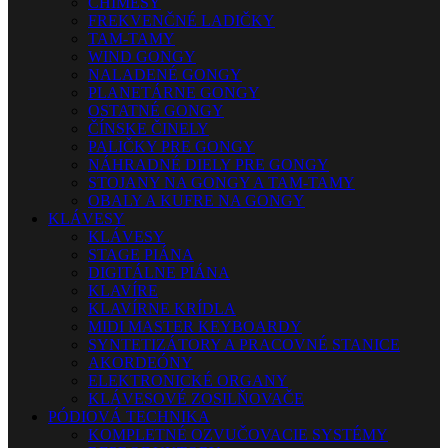
CHIMESY
FREKVENČNÉ LADIČKY
TAM-TAMY
WIND GONGY
NALADENÉ GONGY
PLANETÁRNE GONGY
OSTATNÉ GONGY
ČÍNSKE ČINELY
PALIČKY PRE GONGY
NÁHRADNÉ DIELY PRE GONGY
STOJANY NA GONGY A TAM-TAMY
OBALY A KUFRE NA GONGY
KLÁVESY
KLÁVESY
STAGE PIÁNA
DIGITÁLNE PIÁNA
KLAVÍRE
KLAVÍRNE KRÍDLA
MIDI MASTER KEYBOARDY
SYNTETIZÁTORY A PRACOVNÉ STANICE
AKORDEÓNY
ELEKTRONICKÉ ORGANY
KLÁVESOVÉ ZOSILŇOVAČE
PÓDIOVÁ TECHNIKA
KOMPLETNÉ OZVUČOVACIE SYSTÉMY