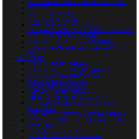
ZOSILŇOVAČE PRE ELEKTRICKÉ GITARY
STRUNY
GITAROVÉ EFEKTY
GITAROVÉ SNÍMAČE
PRÍSLUŠENSTVO PRE GITARY
NÁHRADNÉ DIELY A SÚČIASTKY NA GITARY
GITAROVÝ SERVIS – NÁRADIE
BEZDRÔTOVÉ SYSTÉMY PRE GITARY
GITAROVÉ UČEBNICE, ŠKOLY, SPEVNÍKY,
DVD
BASGITARY
ELEKTRICKÉ BASGITARY
ELEKTRO AKUSTICKÉ BASGITARY
BASGITAROVÉ ZOSILŇOVAČE
STRUNY PRE BASGITARY
EFEKTY PRE BASGITARY
SNÍMAČE PRE BASGITARY
PRÍSLUŠENSTVO PRE BASGITARY
NÁHRADNÉ DIELY A SÚČIASTKY NA
BASGITARY
BEZDRÔTOVÉ SYSTÉMY PRE BASGITARY
BASGITAROVÉ ŠKOLY, UČEBNICE, DVD
GITAROVÝ TUNING
NÁLEPKY NA HMATNÍK
NÁLEPKY NA TELO NÁSTROJA