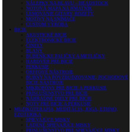
NÁLEPKY NA HLAVU – HEADSTOCK
NOTOVÁ MAPA NA HMATNÍK
LEMOVANIE GITARY, ROZETY
MOTÍVY NA SNÍMAČE
CUSTOM VÝROBA
BICIE
AKUSTICKÉ BICIE
ELEKTRONICKÉ BICIE
ČINELY
BLANY
BUBENÍCKE PALIČKY A METLIČKY
HARDVÉR PRE BICIE
PERKUSIE
ORFFOVÉ NÁSTROJE
BUBNY NA POVZBUDZOVANIE, POCHODOVÉ
BICIE NÁSTROJE
MIKROFÓNY PRE BICIE A PERKUSIE
PRÍSLUŠENSTVO PRE BICIE
NÁHRADNÉ DIELY PRE BICIE
NOTY PRE BICIE A PERKUSIE
MUZIKOTERAPIA, MEDITÁCIA, JOGA, ETHNO,
EZOTERIKA
SPIEVAJÚCE MISKY
LADENÉ SPIEVAJÚCE MISKY
PRISLUŠENSTVO PRE SPIEVAJÚCE MISKY