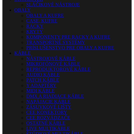
SLÁČIKOVÉ NÁSTROJE
OBALY
OBALY A KUFRE
CASE, KUFRE
RACKY
KRYTY
KOMPONENTY PRE RACKY A KUFRE
TRANSPORTNÉ SYSTÉMY
PRÍSLUŠENSTVO PRE OBALY A KUFRE
KÁBLE
NÁSTROJOVÉ KÁBLE
MIKROFÓNOVÉ KÁBLE
REPRODUKTOROVÉ KÁBLE
AUDIO KÁBLE
PATCH KÁBLE
Y ADAPTÉRY
MIDI KÁBLE
DMX A RIADIACE KÁBLE
NAPÁJACIE KÁBLE
ZÁSUVKOVÉ LIŠTY
CEE KONEKTORY
CEE ROZVÁDZAČE
OSTATNÉ KÁBLE
LIVE MULTIKÁBLE
ŠTÚDIOVÉ MULTIKÁBLE