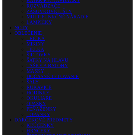
BATÉRIE A NABÍJAČKY
ROZVÁDZAČE
ZÁSUVKOVÉ LIŠTY
MULTIFUNKČNÉ NÁRADIE
LAMPIČKY
NOTY
OBLEČENIE
TRIČKÁ
MIKINY
TIELKA
ŠILTOVKY
ŠATKY NA HLAVU
TAŠKY A BATOHY
MASKY
DOČASNÉ TETOVANIE
ŠÁLY
RUKAVICE
HODINKY
OKULIARE
OPASKY
PEŇAŽENKY
TOPÁNKY
DARČEKOVÉ PREDMETY
KĽÚČENKY
HRNČEKY