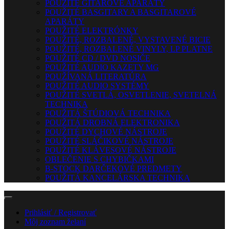
POUŽITÉ GITAROVÉ APARÁTY
POUŽITÉ BASGITARY A BASGITAROVÉ
APARÁTY
POUŽITÉ ELEKTRÓNKY
POUŽITÉ, ROZBALENÉ, VYSTAVENÉ BICIE
POUŽITÉ, ROZBALENÉ VINYLY, LP PLATNE
POUŽITÉ CD / DVD NOSIČE
POUŽITÉ AUDIO KAZETY MG
POUŽÍVANÁ LITERATÚRA
POUŽITÉ AUDIO SYSTÉMY
POUŽITÉ SVETLÁ, OSVETLENIE, SVETELNÁ
TECHNIKA
POUŽITÁ ŠTÚDIOVÁ TECHNIKA
POUŽITÁ DROBNÁ ELEKTRONIKA
POUŽITÉ DYCHOVÉ NÁSTROJE
POUŽITÉ SLÁČIKOVÉ NÁSTROJE
POUŽITÉ KLÁVESOVÉ NÁSTROJE
OBLEČENIE S CHYBIČKAMI
B-STOCK DARČEKOVÉ PREDMETY
POUŽITÁ KANCELÁRSKA TECHNIKA
Prihlásiť / Registrovať
Môj zoznam želaní