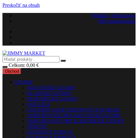
Preskočiť na obsah
Prihlásiť / Registrovať
Môj zoznam želaní
Celkom:
0,00
€
Obchod
GITARY
AKUSTICKÉ GITARY
KLASICKÉ GITARY
ELEKTRICKÉ GITARY
UKULELE
COUNTRY A INÉ STRUNOVÉ NÁSTROJE
ZOSILŇOVAČE PRE AKUSTICKÉ GITARY
ZOSILŇOVAČE PRE ELEKTRICKÉ GITARY
STRUNY
GITAROVÉ EFEKTY
GITAROVÉ SNÍMAČE