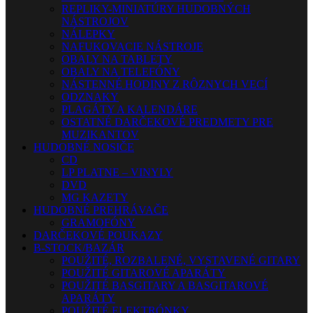
REPLIKY-MINIATÚRY HUDOBNÝCH
NÁSTROJOV
NÁLEPKY
NAFUKOVACIE NÁSTROJE
OBALY NA TABLETY
OBALY NA TELEFÓNY
NÁSTENNÉ HODINY Z RÔZNYCH VECÍ
ODZNAKY
PLAGÁTY A KALENDÁRE
OSTATNÉ DARČEKOVÉ PREDMETY PRE
MUZIKANTOV
HUDOBNÉ NOSIČE
CD
LP PLATNE – VINYLY
DVD
MG KAZETY
HUDOBNÉ PREHRÁVAČE
GRAMOFÓNY
DARČEKOVÉ POUKAZY
B-STOCK/BAZÁR
POUŽITÉ, ROZBALENÉ, VYSTAVENÉ GITARY
POUŽITÉ GITAROVÉ APARÁTY
POUŽITÉ BASGITARY A BASGITAROVÉ
APARÁTY
POUŽITÉ ELEKTRÓNKY