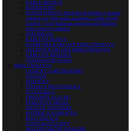
KÁBLE METRÁŽ
KONEKTORY
KONEKTOROVÉ REDUKCIE
Nájdite si vhodnú
redukciu pre Vaše audio zariadenie a zažite skvelý
komfort + nové možnosti prepojenia pri štúdiovej,
alebo pódiovej aplikácii.
PATCHBAYE
KÁBLOVÉ BUBNY
KUFRE PRE KÁBLOVÉ PRÍSLUŠENSTVO
OSTATNÉ KÁBLOVÉ PRÍSLUŠENSTVO
KÁBLOVÉ MOSTÍKY
SŤAHOVACIE PÁSKY
PRÍSLUŠENSTVO
LADIČKY A METRONÓMY
STOJANY
STOLIČKY
ČISTIACE PROSTRIEDKY
SLÚCHADLÁ
CHRÁNIČE SLUCHU
PAMÄŤOVÉ MÉDIÁ
SIEŤOVÉ ADAPTÉRY
BATÉRIE A NABÍJAČKY
ROZVÁDZAČE
ZÁSUVKOVÉ LIŠTY
MULTIFUNKČNÉ NÁRADIE