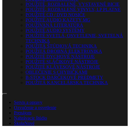
POUŽITÉ, ROZBALENÉ, VYSTAVENÉ BICIE
POUŽITÉ, ROZBALENÉ VINYLY, LP PLATNE
POUŽITÉ CD / DVD NOSIČE
POUŽITÉ AUDIO KAZETY MG
POUŽÍVANÁ LITERATÚRA
POUŽITÉ AUDIO SYSTÉMY
POUŽITÉ SVETLÁ, OSVETLENIE, SVETELNÁ
TECHNIKA
POUŽITÁ ŠTÚDIOVÁ TECHNIKA
POUŽITÁ DROBNÁ ELEKTRONIKA
POUŽITÉ DYCHOVÉ NÁSTROJE
POUŽITÉ SLÁČIKOVÉ NÁSTROJE
POUŽITÉ KLÁVESOVÉ NÁSTROJE
OBLEČENIE S CHYBIČKAMI
B-STOCK DARČEKOVÉ PREDMETY
POUŽITÁ KANCELÁRSKA TECHNIKA
Servis a opravy
Ozvučenie a osvetlenie
Prenájom
Nahrávacie štúdio
Škola
Nové