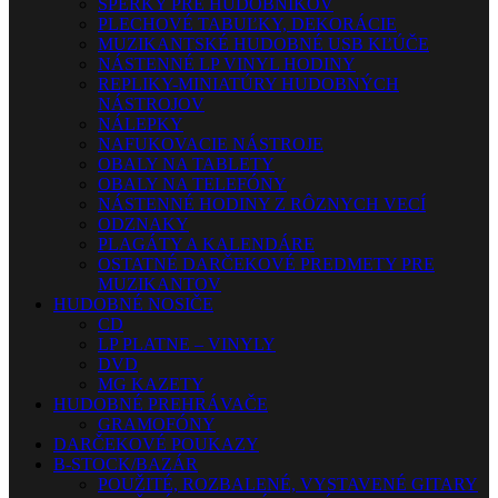
ŠPERKY PRE HUDOBNÍKOV
PLECHOVÉ TABUĽKY, DEKORÁCIE
MUZIKANTSKÉ HUDOBNÉ USB KĽÚČE
NÁSTENNÉ LP VINYL HODINY
REPLIKY-MINIATÚRY HUDOBNÝCH
NÁSTROJOV
NÁLEPKY
NAFUKOVACIE NÁSTROJE
OBALY NA TABLETY
OBALY NA TELEFÓNY
NÁSTENNÉ HODINY Z RÔZNYCH VECÍ
ODZNAKY
PLAGÁTY A KALENDÁRE
OSTATNÉ DARČEKOVÉ PREDMETY PRE
MUZIKANTOV
HUDOBNÉ NOSIČE
CD
LP PLATNE – VINYLY
DVD
MG KAZETY
HUDOBNÉ PREHRÁVAČE
GRAMOFÓNY
DARČEKOVÉ POUKAZY
B-STOCK/BAZÁR
POUŽITÉ, ROZBALENÉ, VYSTAVENÉ GITARY