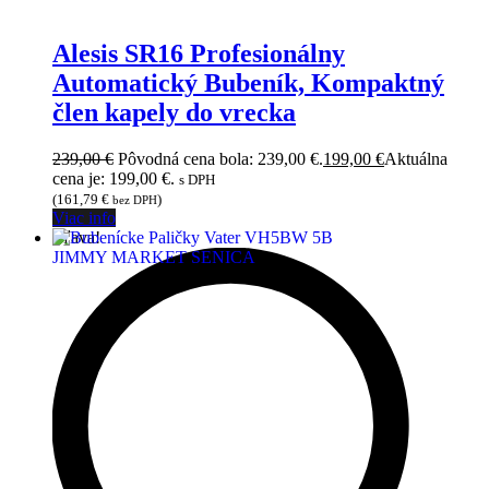
Alesis SR16 Profesionálny
Automatický Bubeník, Kompaktný
člen kapely do vrecka
239,00
€
Pôvodná cena bola: 239,00 €.
199,00
€
Aktuálna
cena je: 199,00 €.
s DPH
(
161,79
€
)
bez DPH
Viac info
Zľava!