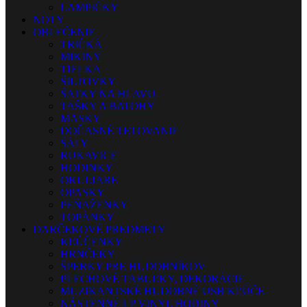
LAMPIČKY
NOTY
OBLEČENIE
TRIČKÁ
MIKINY
TIELKA
ŠILTOVKY
ŠATKY NA HLAVU
TAŠKY A BATOHY
MASKY
DOČASNÉ TETOVANIE
ŠÁLY
RUKAVICE
HODINKY
OKULIARE
OPASKY
PEŇAŽENKY
TOPÁNKY
DARČEKOVÉ PREDMETY
KĽÚČENKY
HRNČEKY
ŠPERKY PRE HUDOBNÍKOV
PLECHOVÉ TABUĽKY, DEKORÁCIE
MUZIKANTSKÉ HUDOBNÉ USB KĽÚČE
NÁSTENNÉ LP VINYL HODINY