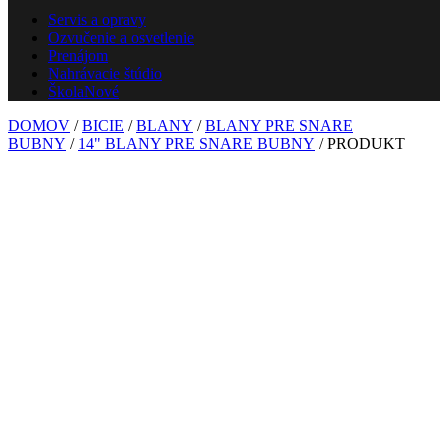
Servis a opravy
Ozvučenie a osvetlenie
Prenájom
Nahrávacie štúdio
Škola
Nové
DOMOV
/
BICIE
/
BLANY
/
BLANY PRE SNARE
BUBNY
/
14" BLANY PRE SNARE BUBNY
/ PRODUKT