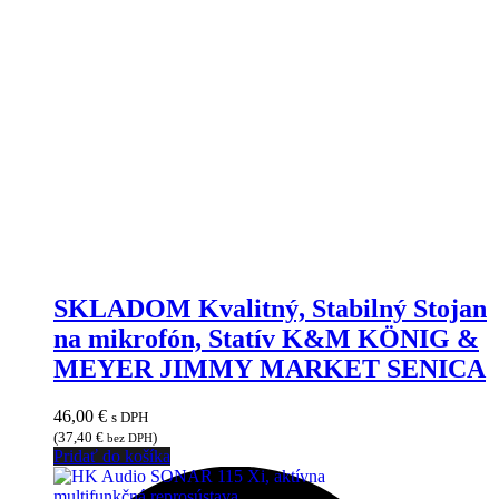
SKLADOM Kvalitný, Stabilný Stojan
na mikrofón, Statív K&M KÖNIG &
MEYER JIMMY MARKET SENICA
46,00
€
s DPH
(
37,40
€
)
bez DPH
Pridať do košíka