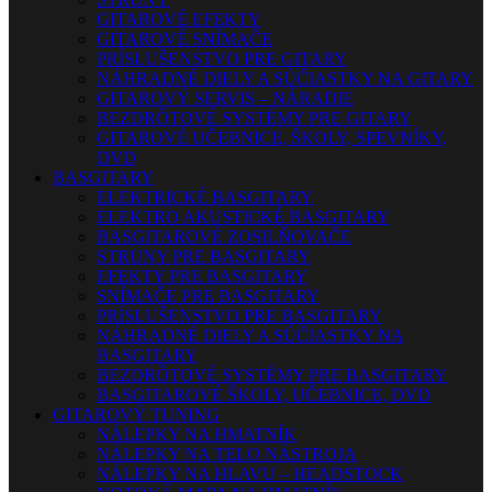
GITAROVÉ EFEKTY
GITAROVÉ SNÍMAČE
PRÍSLUŠENSTVO PRE GITARY
NÁHRADNÉ DIELY A SÚČIASTKY NA GITARY
GITAROVÝ SERVIS – NÁRADIE
BEZDRÔTOVÉ SYSTÉMY PRE GITARY
GITAROVÉ UČEBNICE, ŠKOLY, SPEVNÍKY,
DVD
BASGITARY
ELEKTRICKÉ BASGITARY
ELEKTRO AKUSTICKÉ BASGITARY
BASGITAROVÉ ZOSILŇOVAČE
STRUNY PRE BASGITARY
EFEKTY PRE BASGITARY
SNÍMAČE PRE BASGITARY
PRÍSLUŠENSTVO PRE BASGITARY
NÁHRADNÉ DIELY A SÚČIASTKY NA
BASGITARY
BEZDRÔTOVÉ SYSTÉMY PRE BASGITARY
BASGITAROVÉ ŠKOLY, UČEBNICE, DVD
GITAROVÝ TUNING
NÁLEPKY NA HMATNÍK
NÁLEPKY NA TELO NÁSTROJA
NÁLEPKY NA HLAVU – HEADSTOCK