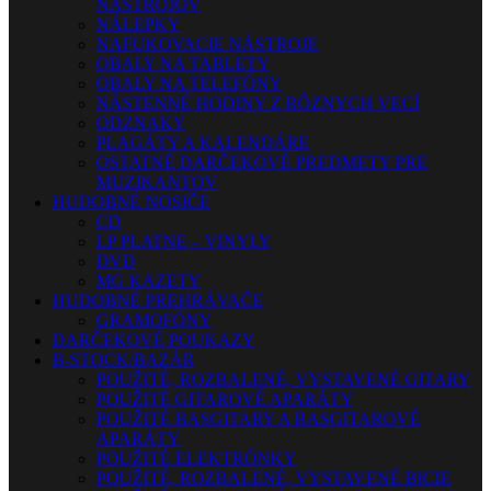
NÁSTROJOV
NÁLEPKY
NAFUKOVACIE NÁSTROJE
OBALY NA TABLETY
OBALY NA TELEFÓNY
NÁSTENNÉ HODINY Z RÔZNYCH VECÍ
ODZNAKY
PLAGÁTY A KALENDÁRE
OSTATNÉ DARČEKOVÉ PREDMETY PRE
MUZIKANTOV
HUDOBNÉ NOSIČE
CD
LP PLATNE – VINYLY
DVD
MG KAZETY
HUDOBNÉ PREHRÁVAČE
GRAMOFÓNY
DARČEKOVÉ POUKAZY
B-STOCK/BAZÁR
POUŽITÉ, ROZBALENÉ, VYSTAVENÉ GITARY
POUŽITÉ GITAROVÉ APARÁTY
POUŽITÉ BASGITARY A BASGITAROVÉ
APARÁTY
POUŽITÉ ELEKTRÓNKY
POUŽITÉ, ROZBALENÉ, VYSTAVENÉ BICIE