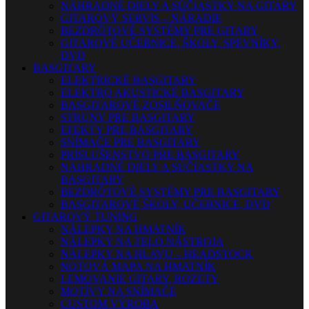
NÁHRADNÉ DIELY A SÚČIASTKY NA GITARY
GITAROVÝ SERVIS – NÁRADIE
BEZDRÔTOVÉ SYSTÉMY PRE GITARY
GITAROVÉ UČEBNICE, ŠKOLY, SPEVNÍKY,
DVD
BASGITARY
ELEKTRICKÉ BASGITARY
ELEKTRO AKUSTICKÉ BASGITARY
BASGITAROVÉ ZOSILŇOVAČE
STRUNY PRE BASGITARY
EFEKTY PRE BASGITARY
SNÍMAČE PRE BASGITARY
PRÍSLUŠENSTVO PRE BASGITARY
NÁHRADNÉ DIELY A SÚČIASTKY NA
BASGITARY
BEZDRÔTOVÉ SYSTÉMY PRE BASGITARY
BASGITAROVÉ ŠKOLY, UČEBNICE, DVD
GITAROVÝ TUNING
NÁLEPKY NA HMATNÍK
NÁLEPKY NA TELO NÁSTROJA
NÁLEPKY NA HLAVU – HEADSTOCK
NOTOVÁ MAPA NA HMATNÍK
LEMOVANIE GITARY, ROZETY
MOTÍVY NA SNÍMAČE
CUSTOM VÝROBA