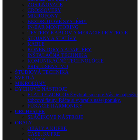
ZOSILŇOVAČE
CROSSOVERY
MIKROFÓNY
BEZDRÔTOVÉ SYSTÉMY
IN-EAR MONITORING
TESTERY KÁBLOV A MERACIE PRÍSTROJE
STOJANY A STATÍVY
KÁBLE
KONEKTORY A ADAPTÉRY
INŠTALAČNÁ TECHNIKA
KOMUNIKAČNÉ TECHNOLÓGIE
PRÍSLUŠENSTVO
ŠTÚDIOVÁ TECHNIKA
SVETLÁ
MIKROFÓNY
DYCHOVÉ NÁSTROJE
FLAUTY-ZOBCOVÉ
Vybrali sme pre Vás tie najlepšie
zobcové flauty. Ráčte si vybrať z našej ponuky.
FÚKACIE HARMONIKY
ORCHESTER
SLÁČIKOVÉ NÁSTROJE
OBALY
OBALY A KUFRE
CASE, KUFRE
RACKY