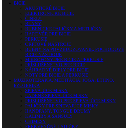
BICIE
AKUSTICKÉ BICIE
ELEKTRONICKÉ BICIE
ČINELY
BLANY
BUBENÍCKE PALIČKY A METLIČKY
HARDVÉR PRE BICIE
PERKUSIE
ORFFOVÉ NÁSTROJE
BUBNY NA POVZBUDZOVANIE, POCHODOVÉ
BICIE NÁSTROJE
MIKROFÓNY PRE BICIE A PERKUSIE
PRÍSLUŠENSTVO PRE BICIE
NÁHRADNÉ DIELY PRE BICIE
NOTY PRE BICIE A PERKUSIE
MUZIKOTERAPIA, MEDITÁCIA, JOGA, ETHNO,
EZOTERIKA
SPIEVAJÚCE MISKY
LADENÉ SPIEVAJÚCE MISKY
PRISLUŠENSTVO PRE SPIEVAJÚCE MISKY
PALIČKY PRE SPIEVAJÚCE MISKY
HANDPANY, TONGUE DRUMY
KALIMBY A SANSULY
CHIMESY
FREKVENČNÉ LADIČKY