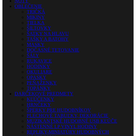
NOTY
OBLEČENIE
TRIČKÁ
MIKINY
TIELKA
ŠILTOVKY
ŠATKY NA HLAVU
TAŠKY A BATOHY
MASKY
DOČASNÉ TETOVANIE
ŠÁLY
RUKAVICE
HODINKY
OKULIARE
OPASKY
PEŇAŽENKY
TOPÁNKY
DARČEKOVÉ PREDMETY
KĽÚČENKY
HRNČEKY
ŠPERKY PRE HUDOBNÍKOV
PLECHOVÉ TABUĽKY, DEKORÁCIE
MUZIKANTSKÉ HUDOBNÉ USB KĽÚČE
NÁSTENNÉ LP VINYL HODINY
REPLIKY-MINIATÚRY HUDOBNÝCH