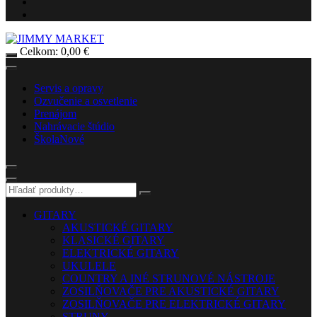
Celkom:
0,00
€
Servis a opravy
Ozvučenie a osvetlenie
Prenájom
Nahrávacie štúdio
Škola
Nové
GITARY
AKUSTICKÉ GITARY
KLASICKÉ GITARY
ELEKTRICKÉ GITARY
UKULELE
COUNTRY A INÉ STRUNOVÉ NÁSTROJE
ZOSILŇOVAČE PRE AKUSTICKÉ GITARY
ZOSILŇOVAČE PRE ELEKTRICKÉ GITARY
STRUNY