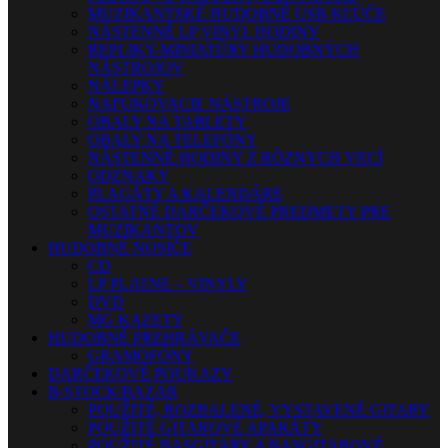
MUZIKANTSKÉ HUDOBNÉ USB KĽÚČE
NÁSTENNÉ LP VINYL HODINY
REPLIKY-MINIATÚRY HUDOBNÝCH
NÁSTROJOV
NÁLEPKY
NAFUKOVACIE NÁSTROJE
OBALY NA TABLETY
OBALY NA TELEFÓNY
NÁSTENNÉ HODINY Z RÔZNYCH VECÍ
ODZNAKY
PLAGÁTY A KALENDÁRE
OSTATNÉ DARČEKOVÉ PREDMETY PRE
MUZIKANTOV
HUDOBNÉ NOSIČE
CD
LP PLATNE – VINYLY
DVD
MG KAZETY
HUDOBNÉ PREHRÁVAČE
GRAMOFÓNY
DARČEKOVÉ POUKAZY
B-STOCK/BAZÁR
POUŽITÉ, ROZBALENÉ, VYSTAVENÉ GITARY
POUŽITÉ GITAROVÉ APARÁTY
POUŽITÉ BASGITARY A BASGITAROVÉ