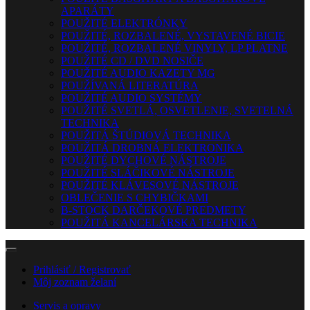
APARÁTY
POUŽITÉ ELEKTRÓNKY
POUŽITÉ, ROZBALENÉ, VYSTAVENÉ BICIE
POUŽITÉ, ROZBALENÉ VINYLY, LP PLATNE
POUŽITÉ CD / DVD NOSIČE
POUŽITÉ AUDIO KAZETY MG
POUŽÍVANÁ LITERATÚRA
POUŽITÉ AUDIO SYSTÉMY
POUŽITÉ SVETLÁ, OSVETLENIE, SVETELNÁ
TECHNIKA
POUŽITÁ ŠTÚDIOVÁ TECHNIKA
POUŽITÁ DROBNÁ ELEKTRONIKA
POUŽITÉ DYCHOVÉ NÁSTROJE
POUŽITÉ SLÁČIKOVÉ NÁSTROJE
POUŽITÉ KLÁVESOVÉ NÁSTROJE
OBLEČENIE S CHYBIČKAMI
B-STOCK DARČEKOVÉ PREDMETY
POUŽITÁ KANCELÁRSKA TECHNIKA
Prihlásiť / Registrovať
Môj zoznam želaní
Servis a opravy