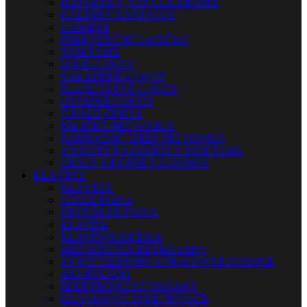
HANDPANY, TONGUE DRUMY
KALIMBY A SANSULY
CHIMESY
FREKVENČNÉ LADIČKY
TAM-TAMY
WIND GONGY
NALADENÉ GONGY
PLANETÁRNE GONGY
OSTATNÉ GONGY
ČÍNSKE ČINELY
PALIČKY PRE GONGY
NÁHRADNÉ DIELY PRE GONGY
STOJANY NA GONGY A TAM-TAMY
OBALY A KUFRE NA GONGY
KLÁVESY
KLÁVESY
STAGE PIÁNA
DIGITÁLNE PIÁNA
KLAVÍRE
KLAVÍRNE KRÍDLA
MIDI MASTER KEYBOARDY
SYNTETIZÁTORY A PRACOVNÉ STANICE
AKORDEÓNY
ELEKTRONICKÉ ORGANY
KLÁVESOVÉ ZOSILŇOVAČE