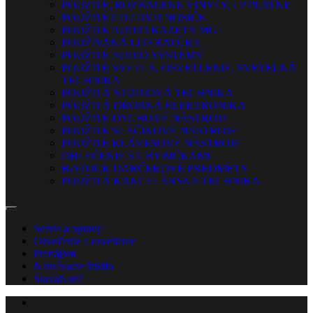
POUŽITÉ, ROZBALENÉ VINYLY, LP PLATNE
POUŽITÉ CD / DVD NOSIČE
POUŽITÉ AUDIO KAZETY MG
POUŽÍVANÁ LITERATÚRA
POUŽITÉ AUDIO SYSTÉMY
POUŽITÉ SVETLÁ, OSVETLENIE, SVETELNÁ
TECHNIKA
POUŽITÁ ŠTÚDIOVÁ TECHNIKA
POUŽITÁ DROBNÁ ELEKTRONIKA
POUŽITÉ DYCHOVÉ NÁSTROJE
POUŽITÉ SLÁČIKOVÉ NÁSTROJE
POUŽITÉ KLÁVESOVÉ NÁSTROJE
OBLEČENIE S CHYBIČKAMI
B-STOCK DARČEKOVÉ PREDMETY
POUŽITÁ KANCELÁRSKA TECHNIKA
Servis a opravy
Ozvučenie a osvetlenie
Prenájom
Nahrávacie štúdio
Škola
Nové