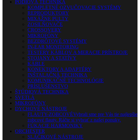
PÓDIOVÁ TECHNIKA
KOMPLETNÉ OZVUČOVACIE SYSTÉMY
REPRODUKTORY
MIXÁŽNE PULTY
ZOSILŇOVAČE
CROSSOVERY
MIKROFÓNY
BEZDRÔTOVÉ SYSTÉMY
IN-EAR MONITORING
TESTERY KÁBLOV A MERACIE PRÍSTROJE
STOJANY A STATÍVY
KÁBLE
KONEKTORY A ADAPTÉRY
INŠTALAČNÁ TECHNIKA
KOMUNIKAČNÉ TECHNOLÓGIE
PRÍSLUŠENSTVO
ŠTÚDIOVÁ TECHNIKA
SVETLÁ
MIKROFÓNY
DYCHOVÉ NÁSTROJE
FLAUTY-ZOBCOVÉ
Vybrali sme pre Vás tie najlepšie
zobcové flauty. Ráčte si vybrať z našej ponuky.
FÚKACIE HARMONIKY
ORCHESTER
SLÁČIKOVÉ NÁSTROJE