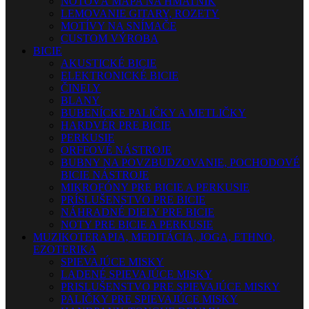
NOTOVÁ MAPA NA HMATNÍK
LEMOVANIE GITARY, ROZETY
MOTÍVY NA SNÍMAČE
CUSTOM VÝROBA
BICIE
AKUSTICKÉ BICIE
ELEKTRONICKÉ BICIE
ČINELY
BLANY
BUBENÍCKE PALIČKY A METLIČKY
HARDVÉR PRE BICIE
PERKUSIE
ORFFOVÉ NÁSTROJE
BUBNY NA POVZBUDZOVANIE, POCHODOVÉ
BICIE NÁSTROJE
MIKROFÓNY PRE BICIE A PERKUSIE
PRÍSLUŠENSTVO PRE BICIE
NÁHRADNÉ DIELY PRE BICIE
NOTY PRE BICIE A PERKUSIE
MUZIKOTERAPIA, MEDITÁCIA, JOGA, ETHNO,
EZOTERIKA
SPIEVAJÚCE MISKY
LADENÉ SPIEVAJÚCE MISKY
PRISLUŠENSTVO PRE SPIEVAJÚCE MISKY
PALIČKY PRE SPIEVAJÚCE MISKY