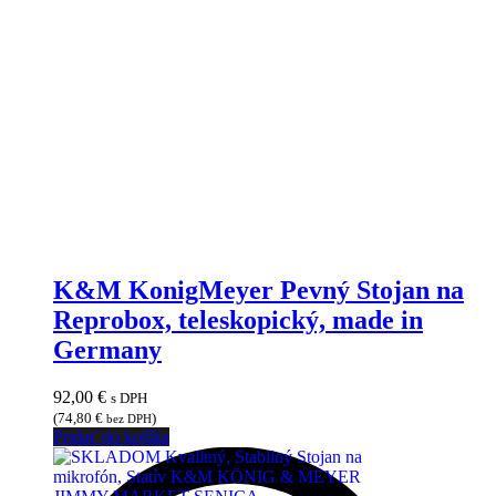
K&M KonigMeyer Pevný Stojan na
Reprobox, teleskopický, made in
Germany
92,00
€
s DPH
(
74,80
€
)
bez DPH
Pridať do košíka