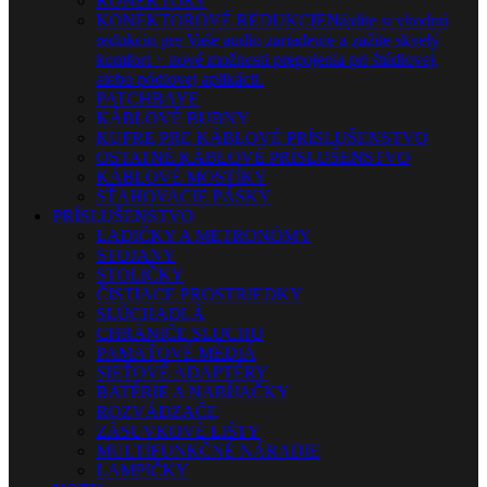
KONEKTORY
KONEKTOROVÉ REDUKCIE
Nájdite si vhodnú
redukciu pre Vaše audio zariadenie a zažite skvelý
komfort + nové možnosti prepojenia pri štúdiovej,
alebo pódiovej aplikácii.
PATCHBAYE
KÁBLOVÉ BUBNY
KUFRE PRE KÁBLOVÉ PRÍSLUŠENSTVO
OSTATNÉ KÁBLOVÉ PRÍSLUŠENSTVO
KÁBLOVÉ MOSTÍKY
SŤAHOVACIE PÁSKY
PRÍSLUŠENSTVO
LADIČKY A METRONÓMY
STOJANY
STOLIČKY
ČISTIACE PROSTRIEDKY
SLÚCHADLÁ
CHRÁNIČE SLUCHU
PAMÄŤOVÉ MÉDIÁ
SIEŤOVÉ ADAPTÉRY
BATÉRIE A NABÍJAČKY
ROZVÁDZAČE
ZÁSUVKOVÉ LIŠTY
MULTIFUNKČNÉ NÁRADIE
LAMPIČKY