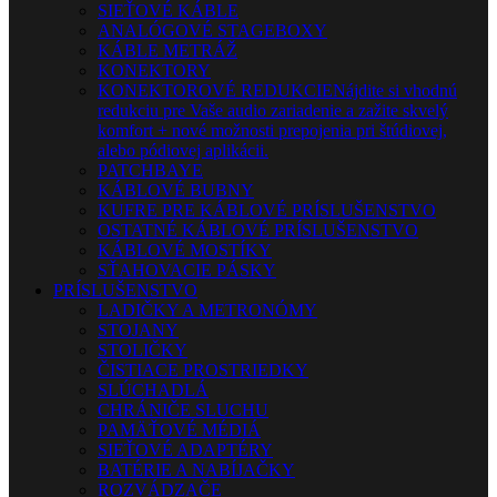
SIEŤOVÉ KÁBLE
ANALÓGOVÉ STAGEBOXY
KÁBLE METRÁŽ
KONEKTORY
KONEKTOROVÉ REDUKCIE
Nájdite si vhodnú
redukciu pre Vaše audio zariadenie a zažite skvelý
komfort + nové možnosti prepojenia pri štúdiovej,
alebo pódiovej aplikácii.
PATCHBAYE
KÁBLOVÉ BUBNY
KUFRE PRE KÁBLOVÉ PRÍSLUŠENSTVO
OSTATNÉ KÁBLOVÉ PRÍSLUŠENSTVO
KÁBLOVÉ MOSTÍKY
SŤAHOVACIE PÁSKY
PRÍSLUŠENSTVO
LADIČKY A METRONÓMY
STOJANY
STOLIČKY
ČISTIACE PROSTRIEDKY
SLÚCHADLÁ
CHRÁNIČE SLUCHU
PAMÄŤOVÉ MÉDIÁ
SIEŤOVÉ ADAPTÉRY
BATÉRIE A NABÍJAČKY
ROZVÁDZAČE