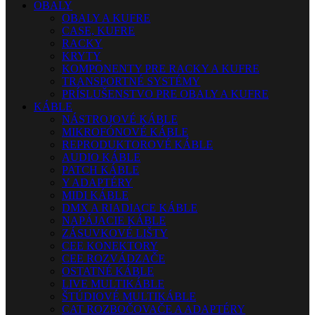
OBALY
OBALY A KUFRE
CASE, KUFRE
RACKY
KRYTY
KOMPONENTY PRE RACKY A KUFRE
TRANSPORTNÉ SYSTÉMY
PRÍSLUŠENSTVO PRE OBALY A KUFRE
KÁBLE
NÁSTROJOVÉ KÁBLE
MIKROFÓNOVÉ KÁBLE
REPRODUKTOROVÉ KÁBLE
AUDIO KÁBLE
PATCH KÁBLE
Y ADAPTÉRY
MIDI KÁBLE
DMX A RIADIACE KÁBLE
NAPÁJACIE KÁBLE
ZÁSUVKOVÉ LIŠTY
CEE KONEKTORY
CEE ROZVÁDZAČE
OSTATNÉ KÁBLE
LIVE MULTIKÁBLE
ŠTÚDIOVÉ MULTIKÁBLE
CAT ROZBOČOVAČE A ADAPTÉRY