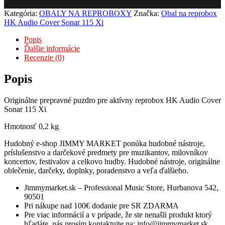
Kategória:
OBALY NA REPROBOXY
Značka:
Obal na reprobox
HK Audio Cover Sonar 115 Xi
Popis
Ďalšie informácie
Recenzie (0)
Popis
Originálne prepravné puzdro pre aktívny reprobox HK Audio Cover
Sonar 115 Xi
Hmotnosť 0,2 kg
Hudobný e-shop JIMMY MARKET ponúka hudobné nástroje,
príslušenstvo a darčekové predmety pre muzikantov, milovníkov
koncertov, festivalov a celkovo hudby. Hudobné nástroje, originálne
oblečenie, darčeky, doplnky, poradenstvo a veľa ďalšieho.
Jimmymarket.sk – Professional Music Store, Hurbanova 542,
90501
Pri nákupe nad 100€ dodanie pre SR ZDARMA
Pre viac informácií a v prípade, že ste nenašli produkt ktorý
hľadáte, nás prosím kontaktujte na: info@jimmymarket.sk