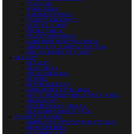
TAM-TAMY
WIND GONGY
NALADENÉ GONGY
PLANETÁRNE GONGY
OSTATNÉ GONGY
ČÍNSKE ČINELY
PALIČKY PRE GONGY
NÁHRADNÉ DIELY PRE GONGY
STOJANY NA GONGY A TAM-TAMY
OBALY A KUFRE NA GONGY
KLÁVESY
KLÁVESY
STAGE PIÁNA
DIGITÁLNE PIÁNA
KLAVÍRE
KLAVÍRNE KRÍDLA
MIDI MASTER KEYBOARDY
SYNTETIZÁTORY A PRACOVNÉ STANICE
AKORDEÓNY
ELEKTRONICKÉ ORGANY
KLÁVESOVÉ ZOSILŇOVAČE
PÓDIOVÁ TECHNIKA
KOMPLETNÉ OZVUČOVACIE SYSTÉMY
REPRODUKTORY
MIXÁŽNE PULTY