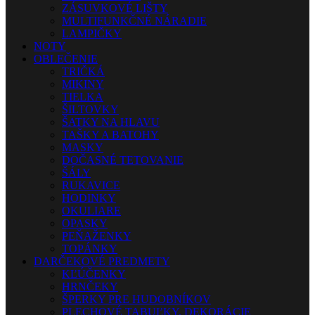
ZÁSUVKOVÉ LIŠTY
MULTIFUNKČNÉ NÁRADIE
LAMPIČKY
NOTY
OBLEČENIE
TRIČKÁ
MIKINY
TIELKA
ŠILTOVKY
ŠATKY NA HLAVU
TAŠKY A BATOHY
MASKY
DOČASNÉ TETOVANIE
ŠÁLY
RUKAVICE
HODINKY
OKULIARE
OPASKY
PEŇAŽENKY
TOPÁNKY
DARČEKOVÉ PREDMETY
KĽÚČENKY
HRNČEKY
ŠPERKY PRE HUDOBNÍKOV
PLECHOVÉ TABUĽKY, DEKORÁCIE