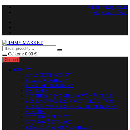
Preskočiť
Prihlásiť / Registrovať
na
Môj zoznam želaní
obsah
Celkom:
0,00
€
Obchod
GITARY
AKUSTICKÉ GITARY
KLASICKÉ GITARY
ELEKTRICKÉ GITARY
UKULELE
COUNTRY A INÉ STRUNOVÉ NÁSTROJE
ZOSILŇOVAČE PRE AKUSTICKÉ GITARY
ZOSILŇOVAČE PRE ELEKTRICKÉ GITARY
STRUNY
GITAROVÉ EFEKTY
GITAROVÉ SNÍMAČE
PRÍSLUŠENSTVO PRE GITARY