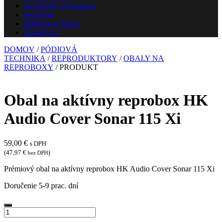
Ozvučenie a osvetlenie
Prenájom
Nahrávacie štúdio
Škola
Nové
DOMOV
/
PÓDIOVÁ
TECHNIKA
/
REPRODUKTORY
/
OBALY NA
REPROBOXY
/ PRODUKT
Obal na aktívny reprobox HK
Audio Cover Sonar 115 Xi
59,00
€
s DPH
(
47,97
€
)
bez DPH
Prémiový obal na aktívny reprobox HK Audio Cover Sonar 115 Xi
Doručenie 5-9 prac. dní
množstvo
Obal