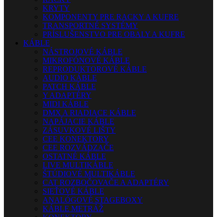
KRYTY
KOMPONENTY PRE RACKY A KUFRE
TRANSPORTNÉ SYSTÉMY
PRÍSLUŠENSTVO PRE OBALY A KUFRE
KÁBLE
NÁSTROJOVÉ KÁBLE
MIKROFÓNOVÉ KÁBLE
REPRODUKTOROVÉ KÁBLE
AUDIO KÁBLE
PATCH KÁBLE
Y ADAPTÉRY
MIDI KÁBLE
DMX A RIADIACE KÁBLE
NAPÁJACIE KÁBLE
ZÁSUVKOVÉ LIŠTY
CEE KONEKTORY
CEE ROZVÁDZAČE
OSTATNÉ KÁBLE
LIVE MULTIKÁBLE
ŠTÚDIOVÉ MULTIKÁBLE
CAT ROZBOČOVAČE A ADAPTÉRY
SIEŤOVÉ KÁBLE
ANALÓGOVÉ STAGEBOXY
KÁBLE METRÁŽ