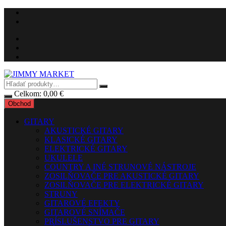
Preskočiť
na
obsah
Celkom:
0,00
€
Obchod
GITARY
AKUSTICKÉ GITARY
KLASICKÉ GITARY
ELEKTRICKÉ GITARY
UKULELE
COUNTRY A INÉ STRUNOVÉ NÁSTROJE
ZOSILŇOVAČE PRE AKUSTICKÉ GITARY
ZOSILŇOVAČE PRE ELEKTRICKÉ GITARY
STRUNY
GITAROVÉ EFEKTY
GITAROVÉ SNÍMAČE
PRÍSLUŠENSTVO PRE GITARY