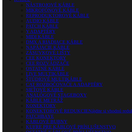
NÁSTROJOVÉ KÁBLE
MIKROFÓNOVÉ KÁBLE
REPRODUKTOROVÉ KÁBLE
AUDIO KÁBLE
PATCH KÁBLE
Y ADAPTÉRY
MIDI KÁBLE
DMX A RIADIACE KÁBLE
NAPÁJACIE KÁBLE
ZÁSUVKOVÉ LIŠTY
CEE KONEKTORY
CEE ROZVÁDZAČE
OSTATNÉ KÁBLE
LIVE MULTIKÁBLE
ŠTÚDIOVÉ MULTIKÁBLE
CAT ROZBOČOVAČE A ADAPTÉRY
SIEŤOVÉ KÁBLE
ANALÓGOVÉ STAGEBOXY
KÁBLE METRÁŽ
KONEKTORY
KONEKTOROVÉ REDUKCIE
Nájdite si vhodnú reduk
PATCHBAYE
KÁBLOVÉ BUBNY
KUFRE PRE KÁBLOVÉ PRÍSLUŠENSTVO