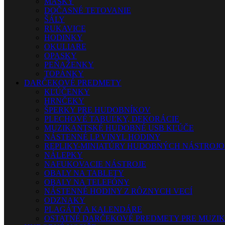
MASKY
DOČASNÉ TETOVANIE
ŠÁLY
RUKAVICE
HODINKY
OKULIARE
OPASKY
PEŇAŽENKY
TOPÁNKY
DARČEKOVÉ PREDMETY
KĽÚČENKY
HRNČEKY
ŠPERKY PRE HUDOBNÍKOV
PLECHOVÉ TABUĽKY, DEKORÁCIE
MUZIKANTSKÉ HUDOBNÉ USB KĽÚČE
NÁSTENNÉ LP VINYL HODINY
REPLIKY-MINIATÚRY HUDOBNÝCH NÁSTROJ
NÁLEPKY
NAFUKOVACIE NÁSTROJE
OBALY NA TABLETY
OBALY NA TELEFÓNY
NÁSTENNÉ HODINY Z RÔZNYCH VECÍ
ODZNAKY
PLAGÁTY A KALENDÁRE
OSTATNÉ DARČEKOVÉ PREDMETY PRE MUZI