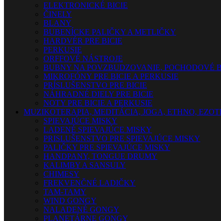
ELEKTRONICKÉ BICIE
ČINELY
BLANY
BUBENÍCKE PALIČKY A METLIČKY
HARDVÉR PRE BICIE
PERKUSIE
ORFFOVÉ NÁSTROJE
BUBNY NA POVZBUDZOVANIE, POCHODOVÉ B
MIKROFÓNY PRE BICIE A PERKUSIE
PRÍSLUŠENSTVO PRE BICIE
NÁHRADNÉ DIELY PRE BICIE
NOTY PRE BICIE A PERKUSIE
MUZIKOTERAPIA, MEDITÁCIA, JOGA, ETHNO, EZO
SPIEVAJÚCE MISKY
LADENÉ SPIEVAJÚCE MISKY
PRISLUŠENSTVO PRE SPIEVAJÚCE MISKY
PALIČKY PRE SPIEVAJÚCE MISKY
HANDPANY, TONGUE DRUMY
KALIMBY A SANSULY
CHIMESY
FREKVENČNÉ LADIČKY
TAM-TAMY
WIND GONGY
NALADENÉ GONGY
PLANETÁRNE GONGY