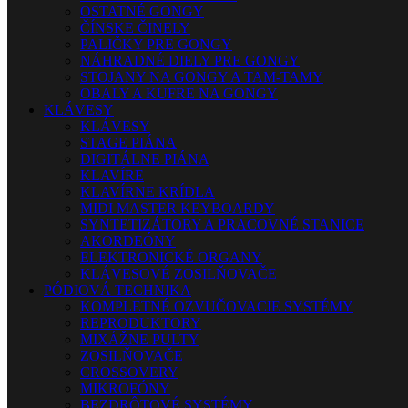
OSTATNÉ GONGY
ČÍNSKE ČINELY
PALIČKY PRE GONGY
NÁHRADNÉ DIELY PRE GONGY
STOJANY NA GONGY A TAM-TAMY
OBALY A KUFRE NA GONGY
KLÁVESY
KLÁVESY
STAGE PIÁNA
DIGITÁLNE PIÁNA
KLAVÍRE
KLAVÍRNE KRÍDLA
MIDI MASTER KEYBOARDY
SYNTETIZÁTORY A PRACOVNÉ STANICE
AKORDEÓNY
ELEKTRONICKÉ ORGANY
KLÁVESOVÉ ZOSILŇOVAČE
PÓDIOVÁ TECHNIKA
KOMPLETNÉ OZVUČOVACIE SYSTÉMY
REPRODUKTORY
MIXÁŽNE PULTY
ZOSILŇOVAČE
CROSSOVERY
MIKROFÓNY
BEZDRÔTOVÉ SYSTÉMY