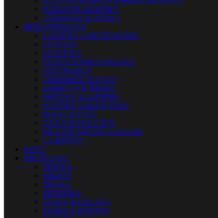
OSTATNÉ KÁBLOVÉ PRÍSLUŠENSTVO
KÁBLOVÉ MOSTÍKY
SŤAHOVACIE PÁSKY
PRÍSLUŠENSTVO
LADIČKY A METRONÓMY
STOJANY
STOLIČKY
ČISTIACE PROSTRIEDKY
SLÚCHADLÁ
CHRÁNIČE SLUCHU
PAMÄŤOVÉ MÉDIÁ
SIEŤOVÉ ADAPTÉRY
BATÉRIE A NABÍJAČKY
ROZVÁDZAČE
ZÁSUVKOVÉ LIŠTY
MULTIFUNKČNÉ NÁRADIE
LAMPIČKY
NOTY
OBLEČENIE
TRIČKÁ
MIKINY
TIELKA
ŠILTOVKY
ŠATKY NA HLAVU
TAŠKY A BATOHY