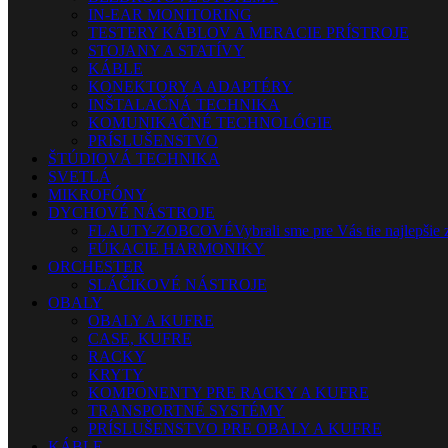
IN-EAR MONITORING
TESTERY KÁBLOV A MERACIE PRÍSTROJE
STOJANY A STATÍVY
KÁBLE
KONEKTORY A ADAPTÉRY
INŠTALAČNÁ TECHNIKA
KOMUNIKAČNÉ TECHNOLÓGIE
PRÍSLUŠENSTVO
ŠTÚDIOVÁ TECHNIKA
SVETLÁ
MIKROFÓNY
DYCHOVÉ NÁSTROJE
FLAUTY-ZOBCOVÉ
Vybrali sme pre Vás tie najlepšie 
FÚKACIE HARMONIKY
ORCHESTER
SLÁČIKOVÉ NÁSTROJE
OBALY
OBALY A KUFRE
CASE, KUFRE
RACKY
KRYTY
KOMPONENTY PRE RACKY A KUFRE
TRANSPORTNÉ SYSTÉMY
PRÍSLUŠENSTVO PRE OBALY A KUFRE
KÁBLE