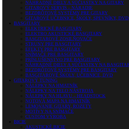
NÁHRADNÉ DIELY A SÚČIASTKY NA GITARY
GITAROVÝ SERVIS – NÁRADIE
BEZDRÔTOVÉ SYSTÉMY PRE GITARY
GITAROVÉ UČEBNICE, ŠKOLY, SPEVNÍKY, DVD
BASGITARY
ELEKTRICKÉ BASGITARY
ELEKTRO AKUSTICKÉ BASGITARY
BASGITAROVÉ ZOSILŇOVAČE
STRUNY PRE BASGITARY
EFEKTY PRE BASGITARY
SNÍMAČE PRE BASGITARY
PRÍSLUŠENSTVO PRE BASGITARY
NÁHRADNÉ DIELY A SÚČIASTKY NA BASGITA
BEZDRÔTOVÉ SYSTÉMY PRE BASGITARY
BASGITAROVÉ ŠKOLY, UČEBNICE, DVD
GITAROVÝ TUNING
NÁLEPKY NA HMATNÍK
NÁLEPKY NA TELO NÁSTROJA
NÁLEPKY NA HLAVU – HEADSTOCK
NOTOVÁ MAPA NA HMATNÍK
LEMOVANIE GITARY, ROZETY
MOTÍVY NA SNÍMAČE
CUSTOM VÝROBA
BICIE
AKUSTICKÉ BICIE