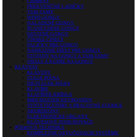
CHIMESY
FREKVENČNÉ LADIČKY
TAM-TAMY
WIND GONGY
NALADENÉ GONGY
PLANETÁRNE GONGY
OSTATNÉ GONGY
ČÍNSKE ČINELY
PALIČKY PRE GONGY
NÁHRADNÉ DIELY PRE GONGY
STOJANY NA GONGY A TAM-TAMY
OBALY A KUFRE NA GONGY
KLÁVESY
KLÁVESY
STAGE PIÁNA
DIGITÁLNE PIÁNA
KLAVÍRE
KLAVÍRNE KRÍDLA
MIDI MASTER KEYBOARDY
SYNTETIZÁTORY A PRACOVNÉ STANICE
AKORDEÓNY
ELEKTRONICKÉ ORGANY
KLÁVESOVÉ ZOSILŇOVAČE
PÓDIOVÁ TECHNIKA
KOMPLETNÉ OZVUČOVACIE SYSTÉMY