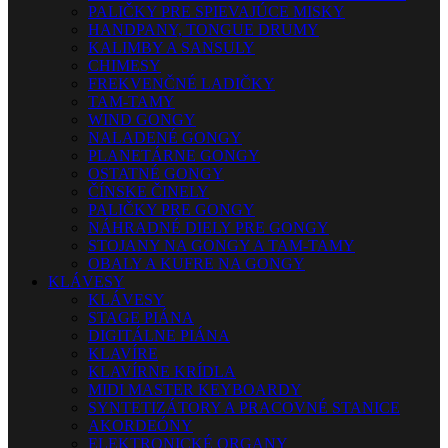
PALIČKY PRE SPIEVAJÚCE MISKY
HANDPANY, TONGUE DRUMY
KALIMBY A SANSULY
CHIMESY
FREKVENČNÉ LADIČKY
TAM-TAMY
WIND GONGY
NALADENÉ GONGY
PLANETÁRNE GONGY
OSTATNÉ GONGY
ČÍNSKE ČINELY
PALIČKY PRE GONGY
NÁHRADNÉ DIELY PRE GONGY
STOJANY NA GONGY A TAM-TAMY
OBALY A KUFRE NA GONGY
KLÁVESY
KLÁVESY
STAGE PIÁNA
DIGITÁLNE PIÁNA
KLAVÍRE
KLAVÍRNE KRÍDLA
MIDI MASTER KEYBOARDY
SYNTETIZÁTORY A PRACOVNÉ STANICE
AKORDEÓNY
ELEKTRONICKÉ ORGANY