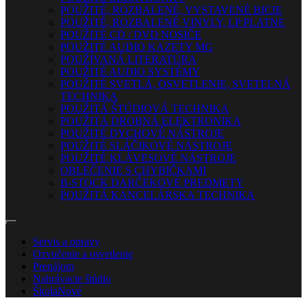
POUŽITÉ, ROZBALENÉ, VYSTAVENÉ BICIE
POUŽITÉ, ROZBALENÉ VINYLY, LP PLATNE
POUŽITÉ CD / DVD NOSIČE
POUŽITÉ AUDIO KAZETY MG
POUŽÍVANÁ LITERATÚRA
POUŽITÉ AUDIO SYSTÉMY
POUŽITÉ SVETLÁ, OSVETLENIE, SVETELNÁ
TECHNIKA
POUŽITÁ ŠTÚDIOVÁ TECHNIKA
POUŽITÁ DROBNÁ ELEKTRONIKA
POUŽITÉ DYCHOVÉ NÁSTROJE
POUŽITÉ SLÁČIKOVÉ NÁSTROJE
POUŽITÉ KLÁVESOVÉ NÁSTROJE
OBLEČENIE S CHYBIČKAMI
B-STOCK DARČEKOVÉ PREDMETY
POUŽITÁ KANCELÁRSKA TECHNIKA
Servis a opravy
Ozvučenie a osvetlenie
Prenájom
Nahrávacie štúdio
Škola
Nové