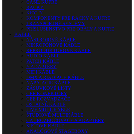
CASE, KUFRE
RACKY
KRYTY
KOMPONENTY PRE RACKY A KUFRE
TRANSPORTNÉ SYSTÉMY
PRÍSLUŠENSTVO PRE OBALY A KUFRE
KÁBLE
NÁSTROJOVÉ KÁBLE
MIKROFÓNOVÉ KÁBLE
REPRODUKTOROVÉ KÁBLE
AUDIO KÁBLE
PATCH KÁBLE
Y ADAPTÉRY
MIDI KÁBLE
DMX A RIADIACE KÁBLE
NAPÁJACIE KÁBLE
ZÁSUVKOVÉ LIŠTY
CEE KONEKTORY
CEE ROZVÁDZAČE
OSTATNÉ KÁBLE
LIVE MULTIKÁBLE
ŠTÚDIOVÉ MULTIKÁBLE
CAT ROZBOČOVAČE A ADAPTÉRY
SIEŤOVÉ KÁBLE
ANALÓGOVÉ STAGEBOXY