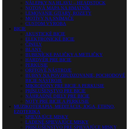
NÁLEPKY NA HLAVU – HEADSTOCK
NOTOVÁ MAPA NA HMATNÍK
LEMOVANIE GITARY, ROZETY
MOTÍVY NA SNÍMAČE
CUSTOM VÝROBA
BICIE
AKUSTICKÉ BICIE
ELEKTRONICKÉ BICIE
ČINELY
BLANY
BUBENÍCKE PALIČKY A METLIČKY
HARDVÉR PRE BICIE
PERKUSIE
ORFFOVÉ NÁSTROJE
BUBNY NA POVZBUDZOVANIE, POCHODOVÉ
BICIE NÁSTROJE
MIKROFÓNY PRE BICIE A PERKUSIE
PRÍSLUŠENSTVO PRE BICIE
NÁHRADNÉ DIELY PRE BICIE
NOTY PRE BICIE A PERKUSIE
MUZIKOTERAPIA, MEDITÁCIA, JOGA, ETHNO,
EZOTERIKA
SPIEVAJÚCE MISKY
LADENÉ SPIEVAJÚCE MISKY
PRISLUŠENSTVO PRE SPIEVAJÚCE MISKY