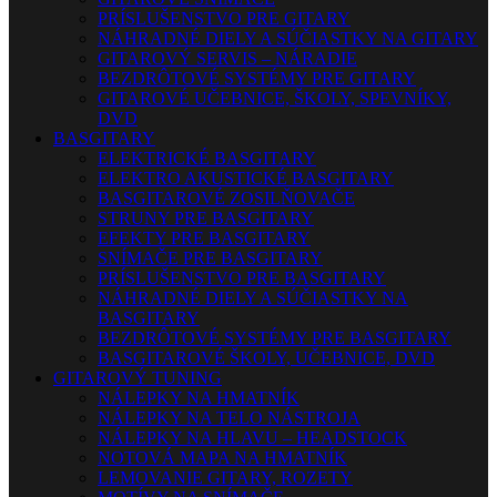
PRÍSLUŠENSTVO PRE GITARY
NÁHRADNÉ DIELY A SÚČIASTKY NA GITARY
GITAROVÝ SERVIS – NÁRADIE
BEZDRÔTOVÉ SYSTÉMY PRE GITARY
GITAROVÉ UČEBNICE, ŠKOLY, SPEVNÍKY,
DVD
BASGITARY
ELEKTRICKÉ BASGITARY
ELEKTRO AKUSTICKÉ BASGITARY
BASGITAROVÉ ZOSILŇOVAČE
STRUNY PRE BASGITARY
EFEKTY PRE BASGITARY
SNÍMAČE PRE BASGITARY
PRÍSLUŠENSTVO PRE BASGITARY
NÁHRADNÉ DIELY A SÚČIASTKY NA
BASGITARY
BEZDRÔTOVÉ SYSTÉMY PRE BASGITARY
BASGITAROVÉ ŠKOLY, UČEBNICE, DVD
GITAROVÝ TUNING
NÁLEPKY NA HMATNÍK
NÁLEPKY NA TELO NÁSTROJA
NÁLEPKY NA HLAVU – HEADSTOCK
NOTOVÁ MAPA NA HMATNÍK
LEMOVANIE GITARY, ROZETY