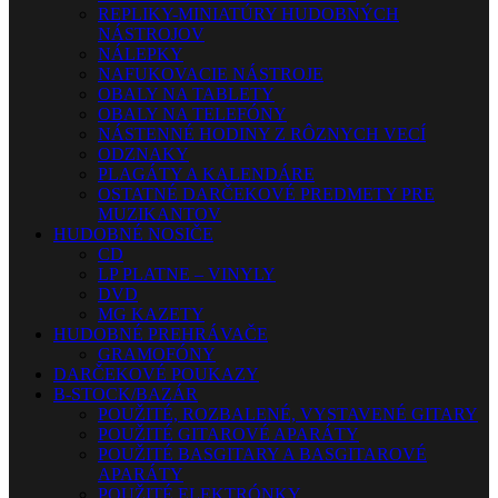
REPLIKY-MINIATÚRY HUDOBNÝCH
NÁSTROJOV
NÁLEPKY
NAFUKOVACIE NÁSTROJE
OBALY NA TABLETY
OBALY NA TELEFÓNY
NÁSTENNÉ HODINY Z RÔZNYCH VECÍ
ODZNAKY
PLAGÁTY A KALENDÁRE
OSTATNÉ DARČEKOVÉ PREDMETY PRE
MUZIKANTOV
HUDOBNÉ NOSIČE
CD
LP PLATNE – VINYLY
DVD
MG KAZETY
HUDOBNÉ PREHRÁVAČE
GRAMOFÓNY
DARČEKOVÉ POUKAZY
B-STOCK/BAZÁR
POUŽITÉ, ROZBALENÉ, VYSTAVENÉ GITARY
POUŽITÉ GITAROVÉ APARÁTY
POUŽITÉ BASGITARY A BASGITAROVÉ
APARÁTY
POUŽITÉ ELEKTRÓNKY