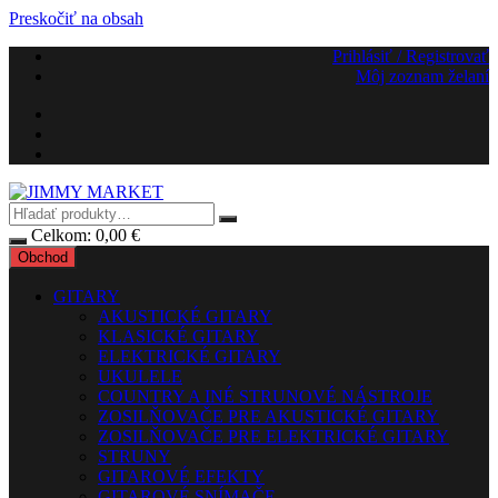
Preskočiť na obsah
Prihlásiť / Registrovať
Môj zoznam želaní
Celkom:
0,00
€
Obchod
GITARY
AKUSTICKÉ GITARY
KLASICKÉ GITARY
ELEKTRICKÉ GITARY
UKULELE
COUNTRY A INÉ STRUNOVÉ NÁSTROJE
ZOSILŇOVAČE PRE AKUSTICKÉ GITARY
ZOSILŇOVAČE PRE ELEKTRICKÉ GITARY
STRUNY
GITAROVÉ EFEKTY
GITAROVÉ SNÍMAČE