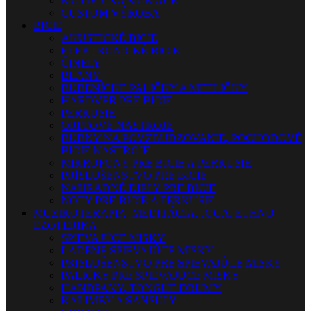
MOTÍVY NA SNÍMAČE
CUSTOM VÝROBA
BICIE
AKUSTICKÉ BICIE
ELEKTRONICKÉ BICIE
ČINELY
BLANY
BUBENÍCKE PALIČKY A METLIČKY
HARDVÉR PRE BICIE
PERKUSIE
ORFFOVÉ NÁSTROJE
BUBNY NA POVZBUDZOVANIE, POCHODOVÉ
BICIE NÁSTROJE
MIKROFÓNY PRE BICIE A PERKUSIE
PRÍSLUŠENSTVO PRE BICIE
NÁHRADNÉ DIELY PRE BICIE
NOTY PRE BICIE A PERKUSIE
MUZIKOTERAPIA, MEDITÁCIA, JOGA, ETHNO,
EZOTERIKA
SPIEVAJÚCE MISKY
LADENÉ SPIEVAJÚCE MISKY
PRISLUŠENSTVO PRE SPIEVAJÚCE MISKY
PALIČKY PRE SPIEVAJÚCE MISKY
HANDPANY, TONGUE DRUMY
KALIMBY A SANSULY