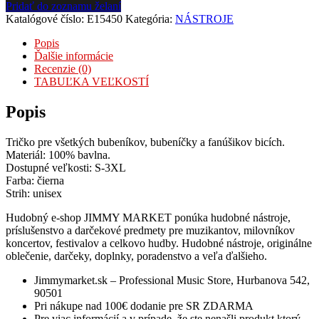
Pridať do zoznamu želaní
Katalógové číslo:
E15450
Kategória:
NÁSTROJE
Popis
Ďalšie informácie
Recenzie (0)
TABUĽKA VEĽKOSTÍ
Popis
Tričko pre všetkých bubeníkov, bubeníčky a fanúšikov bicích.
Materiál: 100% bavlna.
Dostupné veľkosti: S-3XL
Farba: čierna
Strih: unisex
Hudobný e-shop JIMMY MARKET ponúka hudobné nástroje,
príslušenstvo a darčekové predmety pre muzikantov, milovníkov
koncertov, festivalov a celkovo hudby. Hudobné nástroje, originálne
oblečenie, darčeky, doplnky, poradenstvo a veľa ďalšieho.
Jimmymarket.sk – Professional Music Store, Hurbanova 542,
90501
Pri nákupe nad 100€ dodanie pre SR ZDARMA
Pre viac informácií a v prípade, že ste nenašli produkt ktorý