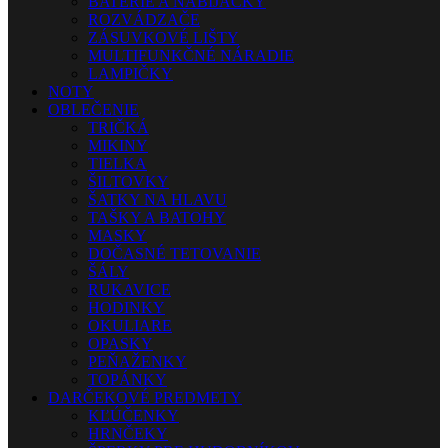
BATÉRIE A NABÍJAČKY
ROZVÁDZAČE
ZÁSUVKOVÉ LIŠTY
MULTIFUNKČNÉ NÁRADIE
LAMPIČKY
NOTY
OBLEČENIE
TRIČKÁ
MIKINY
TIELKA
ŠILTOVKY
ŠATKY NA HLAVU
TAŠKY A BATOHY
MASKY
DOČASNÉ TETOVANIE
ŠÁLY
RUKAVICE
HODINKY
OKULIARE
OPASKY
PEŇAŽENKY
TOPÁNKY
DARČEKOVÉ PREDMETY
KĽÚČENKY
HRNČEKY