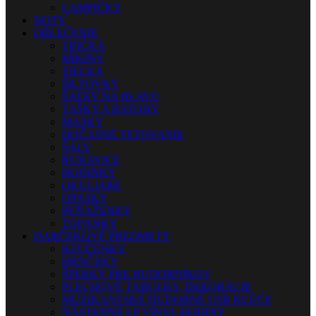
LAMPIČKY
NOTY
OBLEČENIE
TRIČKÁ
MIKINY
TIELKA
ŠILTOVKY
ŠATKY NA HLAVU
TAŠKY A BATOHY
MASKY
DOČASNÉ TETOVANIE
ŠÁLY
RUKAVICE
HODINKY
OKULIARE
OPASKY
PEŇAŽENKY
TOPÁNKY
DARČEKOVÉ PREDMETY
KĽÚČENKY
HRNČEKY
ŠPERKY PRE HUDOBNÍKOV
PLECHOVÉ TABUĽKY, DEKORÁCIE
MUZIKANTSKÉ HUDOBNÉ USB KĽÚČE
NÁSTENNÉ LP VINYL HODINY