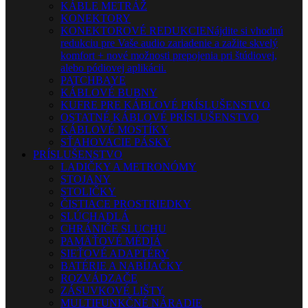
KÁBLE METRÁŽ
KONEKTORY
KONEKTOROVÉ REDUKCIE
Nájdite si vhodnú
redukciu pre Vaše audio zariadenie a zažite skvelý
komfort + nové možnosti prepojenia pri štúdiovej,
alebo pódiovej aplikácii.
PATCHBAYE
KÁBLOVÉ BUBNY
KUFRE PRE KÁBLOVÉ PRÍSLUŠENSTVO
OSTATNÉ KÁBLOVÉ PRÍSLUŠENSTVO
KÁBLOVÉ MOSTÍKY
SŤAHOVACIE PÁSKY
PRÍSLUŠENSTVO
LADIČKY A METRONÓMY
STOJANY
STOLIČKY
ČISTIACE PROSTRIEDKY
SLÚCHADLÁ
CHRÁNIČE SLUCHU
PAMÄŤOVÉ MÉDIÁ
SIEŤOVÉ ADAPTÉRY
BATÉRIE A NABÍJAČKY
ROZVÁDZAČE
ZÁSUVKOVÉ LIŠTY
MULTIFUNKČNÉ NÁRADIE