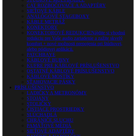
CAT ROZBOČOVAČE A ADAPTÉRY
SIEŤOVÉ KÁBLE
ANALÓGOVÉ STAGEBOXY
KÁBLE METRÁŽ
KONEKTORY
KONEKTOROVÉ REDUKCIE
Nájdite si vhodnú
redukciu pre Vaše audio zariadenie a zažite skvelý
komfort + nové možnosti prepojenia pri štúdiovej,
alebo pódiovej aplikácii.
PATCHBAYE
KÁBLOVÉ BUBNY
KUFRE PRE KÁBLOVÉ PRÍSLUŠENSTVO
OSTATNÉ KÁBLOVÉ PRÍSLUŠENSTVO
KÁBLOVÉ MOSTÍKY
SŤAHOVACIE PÁSKY
PRÍSLUŠENSTVO
LADIČKY A METRONÓMY
STOJANY
STOLIČKY
ČISTIACE PROSTRIEDKY
SLÚCHADLÁ
CHRÁNIČE SLUCHU
PAMÄŤOVÉ MÉDIÁ
SIEŤOVÉ ADAPTÉRY