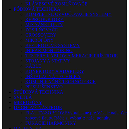
KLÁVESOVÉ ZOSILŇOVAČE
PÓDIOVÁ TECHNIKA
KOMPLETNÉ OZVUČOVACIE SYSTÉMY
REPRODUKTORY
MIXÁŽNE PULTY
ZOSILŇOVAČE
CROSSOVERY
MIKROFÓNY
BEZDRÔTOVÉ SYSTÉMY
IN-EAR MONITORING
TESTERY KÁBLOV A MERACIE PRÍSTROJE
STOJANY A STATÍVY
KÁBLE
KONEKTORY A ADAPTÉRY
INŠTALAČNÁ TECHNIKA
KOMUNIKAČNÉ TECHNOLÓGIE
PRÍSLUŠENSTVO
ŠTÚDIOVÁ TECHNIKA
SVETLÁ
MIKROFÓNY
DYCHOVÉ NÁSTROJE
FLAUTY-ZOBCOVÉ
Vybrali sme pre Vás tie najlepšie
zobcové flauty. Ráčte si vybrať z našej ponuky.
FÚKACIE HARMONIKY
ORCHESTER