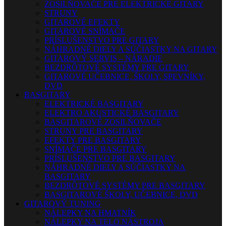
ZOSILŇOVAČE PRE ELEKTRICKÉ GITARY
STRUNY
GITAROVÉ EFEKTY
GITAROVÉ SNÍMAČE
PRÍSLUŠENSTVO PRE GITARY
NÁHRADNÉ DIELY A SÚČIASTKY NA GITARY
GITAROVÝ SERVIS – NÁRADIE
BEZDRÔTOVÉ SYSTÉMY PRE GITARY
GITAROVÉ UČEBNICE, ŠKOLY, SPEVNÍKY,
DVD
BASGITARY
ELEKTRICKÉ BASGITARY
ELEKTRO AKUSTICKÉ BASGITARY
BASGITAROVÉ ZOSILŇOVAČE
STRUNY PRE BASGITARY
EFEKTY PRE BASGITARY
SNÍMAČE PRE BASGITARY
PRÍSLUŠENSTVO PRE BASGITARY
NÁHRADNÉ DIELY A SÚČIASTKY NA
BASGITARY
BEZDRÔTOVÉ SYSTÉMY PRE BASGITARY
BASGITAROVÉ ŠKOLY, UČEBNICE, DVD
GITAROVÝ TUNING
NÁLEPKY NA HMATNÍK
NÁLEPKY NA TELO NÁSTROJA