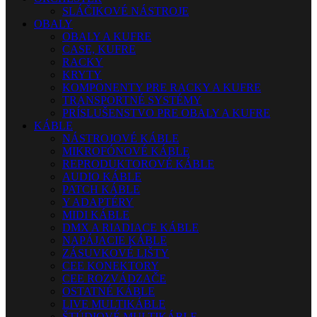
SLÁČIKOVÉ NÁSTROJE
OBALY
OBALY A KUFRE
CASE, KUFRE
RACKY
KRYTY
KOMPONENTY PRE RACKY A KUFRE
TRANSPORTNÉ SYSTÉMY
PRÍSLUŠENSTVO PRE OBALY A KUFRE
KÁBLE
NÁSTROJOVÉ KÁBLE
MIKROFÓNOVÉ KÁBLE
REPRODUKTOROVÉ KÁBLE
AUDIO KÁBLE
PATCH KÁBLE
Y ADAPTÉRY
MIDI KÁBLE
DMX A RIADIACE KÁBLE
NAPÁJACIE KÁBLE
ZÁSUVKOVÉ LIŠTY
CEE KONEKTORY
CEE ROZVÁDZAČE
OSTATNÉ KÁBLE
LIVE MULTIKÁBLE
ŠTÚDIOVÉ MULTIKÁBLE