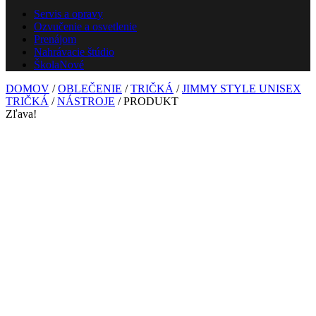
Servis a opravy
Ozvučenie a osvetlenie
Prenájom
Nahrávacie štúdio
Škola
Nové
DOMOV
/
OBLEČENIE
/
TRIČKÁ
/
JIMMY STYLE UNISEX
TRIČKÁ
/
NÁSTROJE
/ PRODUKT
Zľava!