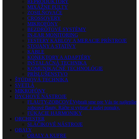
REPRODUKTORY
MIXÁŽNE PULTY
ZOSILŇOVAČE
CROSSOVERY
MIKROFÓNY
BEZDRÔTOVÉ SYSTÉMY
IN-EAR MONITORING
TESTERY KÁBLOV A MERACIE PRÍSTROJE
STOJANY A STATÍVY
KÁBLE
KONEKTORY A ADAPTÉRY
INŠTALAČNÁ TECHNIKA
KOMUNIKAČNÉ TECHNOLÓGIE
PRÍSLUŠENSTVO
ŠTÚDIOVÁ TECHNIKA
SVETLÁ
MIKROFÓNY
DYCHOVÉ NÁSTROJE
FLAUTY-ZOBCOVÉ
Vybrali sme pre Vás tie najlepšie
zobcové flauty. Ráčte si vybrať z našej ponuky.
FÚKACIE HARMONIKY
ORCHESTER
SLÁČIKOVÉ NÁSTROJE
OBALY
OBALY A KUFRE