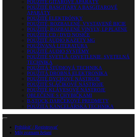
POUŽITÉ GITAROVÉ APARÁTY
POUŽITÉ BASGITARY A BASGITAROVÉ
APARÁTY
POUŽITÉ ELEKTRÓNKY
POUŽITÉ, ROZBALENÉ, VYSTAVENÉ BICIE
POUŽITÉ, ROZBALENÉ VINYLY, LP PLATNE
POUŽITÉ CD / DVD NOSIČE
POUŽITÉ AUDIO KAZETY MG
POUŽÍVANÁ LITERATÚRA
POUŽITÉ AUDIO SYSTÉMY
POUŽITÉ SVETLÁ, OSVETLENIE, SVETELNÁ
TECHNIKA
POUŽITÁ ŠTÚDIOVÁ TECHNIKA
POUŽITÁ DROBNÁ ELEKTRONIKA
POUŽITÉ DYCHOVÉ NÁSTROJE
POUŽITÉ SLÁČIKOVÉ NÁSTROJE
POUŽITÉ KLÁVESOVÉ NÁSTROJE
OBLEČENIE S CHYBIČKAMI
B-STOCK DARČEKOVÉ PREDMETY
POUŽITÁ KANCELÁRSKA TECHNIKA
Prihlásiť / Registrovať
Môj zoznam želaní