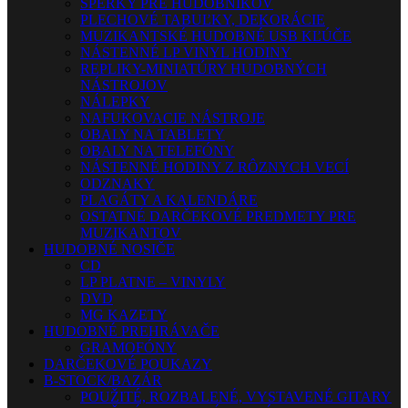
ŠPERKY PRE HUDOBNÍKOV
PLECHOVÉ TABUĽKY, DEKORÁCIE
MUZIKANTSKÉ HUDOBNÉ USB KĽÚČE
NÁSTENNÉ LP VINYL HODINY
REPLIKY-MINIATÚRY HUDOBNÝCH
NÁSTROJOV
NÁLEPKY
NAFUKOVACIE NÁSTROJE
OBALY NA TABLETY
OBALY NA TELEFÓNY
NÁSTENNÉ HODINY Z RÔZNYCH VECÍ
ODZNAKY
PLAGÁTY A KALENDÁRE
OSTATNÉ DARČEKOVÉ PREDMETY PRE
MUZIKANTOV
HUDOBNÉ NOSIČE
CD
LP PLATNE – VINYLY
DVD
MG KAZETY
HUDOBNÉ PREHRÁVAČE
GRAMOFÓNY
DARČEKOVÉ POUKAZY
B-STOCK/BAZÁR
POUŽITÉ, ROZBALENÉ, VYSTAVENÉ GITARY